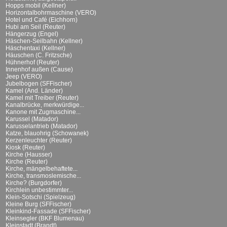
Hopps mobil (Kellner)
Horizontalbohrmaschine (VERO)
Hotel und Café (Eichhorn)
Hubi am Seil (Reuter)
Hängerzug (Engel)
Häschen-Seilbahn (Kellner)
Häschentaxi (Kellner)
Häuschen (C. Fritzsche)
Hühnerhof (Reuter)
Innenhof außen (Cause)
Jeep (VERO)
Jubelbogen (SFFischer)
Kamel (And. Länder)
Kamel mit Treiber (Reuter)
Kanalbrücke, merkwürdige...
Kanone mit Zugmaschine...
Karussel (Matador)
Karusselantrieb (Matador)
Katze, blauohrig (Schowanek)
Kerzenleuchter (Reuter)
Kiosk (Reuter)
Kirche (Hausser)
Kirche (Reuter)
Kirche, mängelbehaftete...
Kirche, transmoslemische...
Kirche? (Burgdorfer)
Kirchlein unbestimmter...
Klein-Sotschi (Spielzeug)
Kleine Burg (SFFischer)
Kleinkind-Fassade (SFFischer)
Kleinsegler (BKF Blumenau)
Kleinstadt (Brandt)