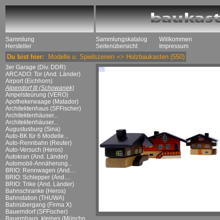
Sammlung
Sammlungskatalog
Willkommen
Hersteller
Seitenübersicht
Impressum
Du bist hier:
Modelle u. Spielszenen
=>
Holzbaukasten
(550)
3er Garage (Div. DDR)
ARCADO: Tor (And. Länder)
Airport (Eichhorn)
Alpendorf III (Schowanek)
Ampelsteürung (VERO)
Apothekerwaage (Matador)
Architektenhaus (SFFischer)
Architektenhäuser...
Architektenhäuser...
Augustusburg (Sina)
Auto-BK für 6 Modelle...
Auto-Rennbahn (Reuter)
Auto-Versuch (Heros)
Autokran (And. Länder)
Automobil-Annäherung...
BRIO: Rennwagen (And....
BRIO: Schlepper (And....
BRIO: Trike (And. Länder)
Bahnschranke (Heros)
Bahnstation (THUWA)
Bahnübergang (Firma X)
Bauerndorf (SFFischer)
Bauernhaus, kleines (Münchn....