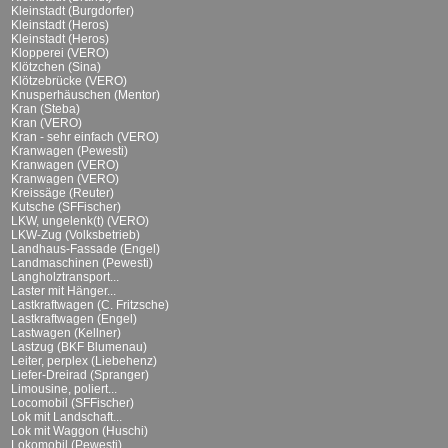
Kleinstadt (Burgdorfer)
Kleinstadt (Heros)
Kleinstadt (Heros)
Klopperei (VERO)
Klötzchen (Sina)
Klötzebrücke (VERO)
Knusperhäuschen (Mentor)
Kran (Steba)
Kran (VERO)
Kran - sehr einfach (VERO)
Kranwagen (Pewesti)
Kranwagen (VERO)
Kranwagen (VERO)
Kreissäge (Reuter)
Kutsche (SFFischer)
LKW, ungelenk(t) (VERO)
LKW-Zug (Volksbetrieb)
Landhaus-Fassade (Engel)
Landmaschinen (Pewesti)
Langholztransport...
Laster mit Hänger...
Lastkraftwagen (C. Fritzsche)
Lastkraftwagen (Engel)
Lastwagen (Kellner)
Lastzug (BKF Blumenau)
Leiter, perplex (Liebehenz)
Liefer-Dreirad (Spranger)
Limousine, poliert...
Locomobil (SFFischer)
Lok mit Landschaft...
Lok mit Waggon (Huschi)
Lokomobil (Pewesti)