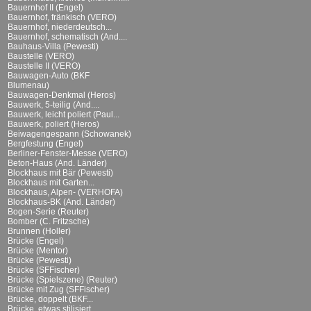
Bauernhof II (Engel)
Bauernhof, fränkisch (VERO)
Bauernhof, niederdeutsch...
Bauernhof, schematisch (And....
Bauhaus-Villa (Pewesti)
Baustelle (VERO)
Baustelle II (VERO)
Bauwagen-Auto (BKF
Blumenau)
Bauwagen-Denkmal (Heros)
Bauwerk, 5-teilig (And....
Bauwerk, leicht poliert (Paul...
Bauwerk, poliert (Heros)
Beiwagengespann (Schowanek)
Bergfestung (Engel)
Berliner-Fenster-Messe (VERO)
Beton-Haus (And. Länder)
Blockhaus mit Bär (Pewesti)
Blockhaus mit Garten...
Blockhaus, Alpen- (VERHOFA)
Blockhaus-BK (And. Länder)
Bogen-Serie (Reuter)
Bomber (C. Fritzsche)
Brunnen (Holler)
Brücke (Engel)
Brücke (Mentor)
Brücke (Pewesti)
Brücke (SFFischer)
Brücke (Spielszene) (Reuter)
Brücke mit Zug (SFFischer)
Brücke, doppelt (BKF...
Brücke, etwas stilisiert...