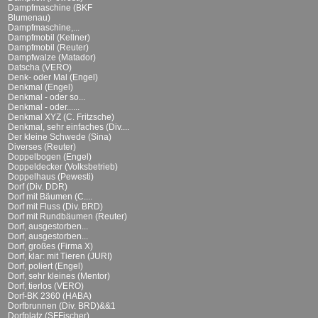
Dampfmaschine (BKF
Blumenau)
Dampfmaschine,...
Dampfmobil (Kellner)
Dampfmobil (Reuter)
Dampfwalze (Matador)
Datscha (VERO)
Denk- oder Mal (Engel)
Denkmal (Engel)
Denkmal - oder so...
Denkmal - oder......
Denkmal XYZ (C. Fritzsche)
Denkmal, sehr einfaches (Div....
Der kleine Schwede (Sina)
Diverses (Reuter)
Doppelbogen (Engel)
Doppeldecker (Volksbetrieb)
Doppelhaus (Pewesti)
Dorf (Div. DDR)
Dorf mit Bäumen (C....
Dorf mit Fluss (Div. BRD)
Dorf mit Rundbäumen (Reuter)
Dorf, ausgestorben...
Dorf, ausgestorben...
Dorf, großes (Firma X)
Dorf, klar: mit Tieren (JURI)
Dorf, poliert (Engel)
Dorf, sehr kleines (Mentor)
Dorf, tierlos (VERO)
Dorf-BK 2360 (HABA)
Dorfbrunnen (Div. BRD)&&1
Dorfplatz (SFFischer)