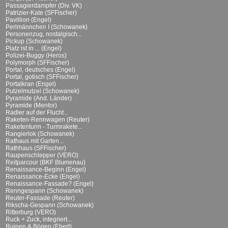
Passagierdampfer (Div. VK)
Patrizier-Kate (SFFischer)
Pavillion (Engel)
Perlmännchen I (Schowanek)
Personenzug, nostalgisch...
Pickup (Schowanek)
Platz ist in ... (Engel)
Polizei-Buggy (Heros)
Polymorph (SFFischer)
Portal, deutsches (Engel)
Portal, gotisch (SFFischer)
Portalkran (Engel)
Putzelmutzel (Schowanek)
Pyramide (And. Länder)
Pyramide (Mentor)
Radler auf der Flucht...
Raketen-Rennwagen (Reuter)
Raketenturm - Turmrakete...
Rangierlok (Schowanek)
Rathaus mit Garten...
Rathhaus (SFFischer)
Raupenschlepper (VERO)
Reitparcour (BKF Blumenau)
Renaissance-Beginn (Engel)
Renaissance-Ecke (Engel)
Renaissance-Fassade? (Engel)
Renngespann (Schowanek)
Reuter-Fassade (Reuter)
Rikscha-Gespann (Schowanek)
Ritterburg (VERO)
Ruck + Zuck, integriert...
Ruinen & Bögen (Ebert)