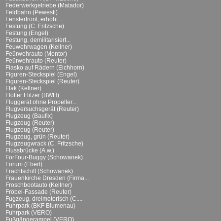
Federwerkgetriebe (Matador)
Feldbahn (Pewesti)
Fensterfront, erhöht...
Festung (C. Fritzsche)
Festung (Engel)
Festung, demilitarisiert...
Feuwehrwagen (Kellner)
Feürwehrauto (Mentor)
Feürwehrauto (Reuter)
Fiasko auf Rädern (Eichhorn)
Figuren-Steckspiel (Engel)
Figuren-Steckspiel (Reuter)
Flak (Kellner)
Flotter Flitzer (BWH)
Fluggerät ohne Propeller...
Flugversuchsgerät (Reuter)
Flugzeug (Baufix)
Flugzeug (Reuter)
Flugzeug (Reuter)
Flugzeug, grün (Reuter)
Flugzeugwrack (C. Fritzsche)
Flussbrücke (A.w.)
ForFour-Buggy (Schowanek)
Forum (Ebert)
Frachtschiff (Schowanek)
Frauenkirche Dresden (Firma...
Froschbootauto (Kellner)
Fröbel-Fassade (Reuter)
Fugzeug, dreimotorisch (C....
Fuhrpark (BKF Blumenau)
Fuhrpark (VERO)
Fußgängerampel (VERO)