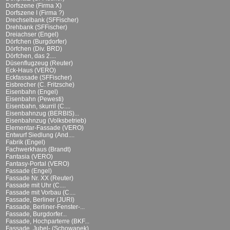
Dorfszene (Firma X)
Dorfszene I (Firma ?)
Drechselbank (SFFischer)
Drehbank (SFFischer)
Dreiachser (Engel)
Dörfchen (Burgdorfer)
Dörfchen (Div. BRD)
Dörfchen, das 2....
Düsenflugzeug (Reuter)
Eck-Haus (VERO)
Eckfassade (SFFischer)
Eisbrecher (C. Fritzsche)
Eisenbahn (Engel)
Eisenbahn (Pewesti)
Eisenbahn, skurril (C....
Eisenbahnzug (BERBIS)...
Eisenbahnzug (Volksbetrieb)
Elementar-Fassade (VERO)
Entwurf Siedlung (And....
Fabrik (Engel)
Fachwerkhaus (Brandt)
Fantasia (VERO)
Fantasy-Portal (VERO)
Fassade (Engel)
Fassade Nr. XX (Reuter)
Fassade mit Uhr (C....
Fassade mit Vorbau (C....
Fassade, Berliner (JURI)
Fassade, Berliner-Fenster-...
Fassade, Burgdorfer...
Fassade, Hochparterre (BKF...
Fassade, Jubel- (Schowanek)