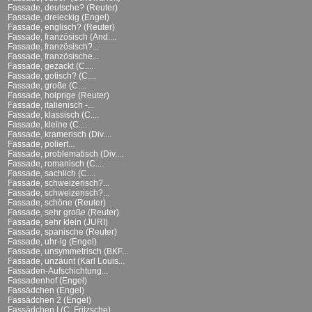
Fassade, deutsche? (Reuter)
Fassade, dreieckig (Engel)
Fassade, englisch? (Reuter)
Fassade, französisch (And....
Fassade, französisch?...
Fassade, französische...
Fassade, gezackt (C....
Fassade, gotisch? (C....
Fassade, große (C....
Fassade, holprige (Reuter)
Fassade, italienisch -...
Fassade, klassisch (C....
Fassade, kleine (C....
Fassade, kramerisch (Div....
Fassade, poliert...
Fassade, problematisch (Div....
Fassade, romanisch (C....
Fassade, sachlich (C....
Fassade, schweizerisch?...
Fassade, schweizerisch?...
Fassade, schöne (Reuter)
Fassade, sehr große (Reuter)
Fassade, sehr klein (JURI)
Fassade, spanische (Reuter)
Fassade, uhr-ig (Engel)
Fassade, unsymmetrisch (BKF...
Fassade, unzäunt (Karl Louis...
Fassaden-Aufschichtung...
Fassadenhof (Engel)
Fassädchen (Engel)
Fassädchen 2 (Engel)
Fassädchen I (C. Fritzsche)