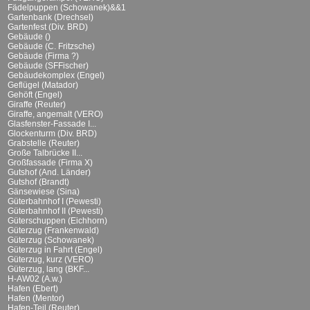
Fädelpuppen (Schowanek)&&1
Gartenbank (Drechsel)
Gartenfest (Div. BRD)
Gebäude ()
Gebäude (C. Fritzsche)
Gebäude (Firma ?)
Gebäude (SFFischer)
Gebäudekomplex (Engel)
Geflügel (Matador)
Gehöft (Engel)
Giraffe (Reuter)
Giraffe, angemalt (VERO)
Glasfenster-Fassade I...
Glockenturm (Div. BRD)
Grabstelle (Reuter)
Große Talbrücke II...
Großfassade (Firma X)
Gutshof (And. Länder)
Gutshof (Brandt)
Gänsewiese (Sina)
Güterbahnhof I (Pewesti)
Güterbahnhof II (Pewesti)
Güterschuppen (Eichhorn)
Güterzug (Frankenwald)
Güterzug (Schowanek)
Güterzug in Fahrt (Engel)
Güterzug, kurz (VERO)
Güterzug, lang (BKF...
H-AW02 (A.w.)
Hafen (Ebert)
Hafen (Mentor)
Hafen-Teil (Reuter)