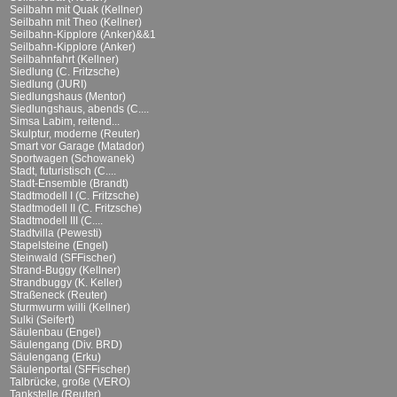
Seilbahn mit Quak (Kellner)
Seilbahn mit Theo (Kellner)
Seilbahn-Kipplore (Anker)&&1
Seilbahn-Kipplore (Anker)
Seilbahnfahrt (Kellner)
Siedlung (C. Fritzsche)
Siedlung (JURI)
Siedlungshaus (Mentor)
Siedlungshaus, abends (C....
Simsa Labim, reitend...
Skulptur, moderne (Reuter)
Smart vor Garage (Matador)
Sportwagen (Schowanek)
Stadt, futuristisch (C....
Stadt-Ensemble (Brandt)
Stadtmodell I (C. Fritzsche)
Stadtmodell II (C. Fritzsche)
Stadtmodell III (C....
Stadtvilla (Pewesti)
Stapelsteine (Engel)
Steinwald (SFFischer)
Strand-Buggy (Kellner)
Strandbuggy (K. Keller)
Straßeneck (Reuter)
Sturmwurm willi (Kellner)
Sulki (Seifert)
Säulenbau (Engel)
Säulengang (Div. BRD)
Säulengang (Erku)
Säulenportal (SFFischer)
Talbrücke, große (VERO)
Tankstelle (Reuter)