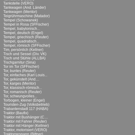
Tankstelle (VERO)
Tankwagen (And. Länder)
Tankwagen (Mentor)
Teigrührmaschine (Matador)
Tempel (Schowanek)
Tempel in Rosa (SFFischer)
Tempel, babylonisch...
Tempel, deutsch (Engel)
Tempel, griechisch (Reuter)
Tempel, quadratisch...
Tempel, römisch (SFFischer)
Tim, persönlich (Kellner)
Tisch und Sessel (Div. VK)
Tisch und Stühle (ALLBA)
Tischgarnitur (Sina)
Tor im Tor (SFFischer)
Tor, buntes (Reuter)
Tor, einfaches (Karl Louis...
Tor, gekünstelt (And....
Tor, karges (Mentor)
Tor, klassisch-römisch...
Tor, romanisch (Reuter)
Tor, schwungvolles...
Torbogen, kleiner (Engel)
Touristen-Zug (Volksbetrieb)
Trabantenstadt 117 (HABA)
Traktor (Baufix)
Traktor mit Bushänger (C....
Traktor mit Fahrer (Reuter)
Traktor mit Hänger (Kellner)
Traktor, motorisiert (VERO)
Traktorgespann (Bittner)