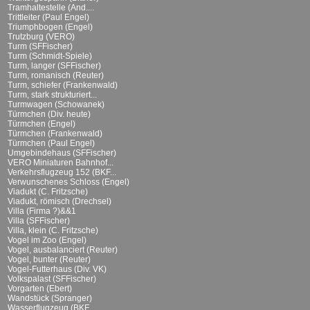
Tramhaltestelle (And....
Trittleiter (Paul Engel)
Triumphbogen (Engel)
Trutzburg (VERO)
Turm (SFFischer)
Turm (Schmidt-Spiele)
Turm, langer (SFFischer)
Turm, romanisch (Reuter)
Turm, schiefer (Frankenwald)
Turm, stark strukturiert...
Turmwagen (Schowanek)
Türmchen (Div. heute)
Türmchen (Engel)
Türmchen (Frankenwald)
Türmchen (Paul Engel)
Umgebindehaus (SFFischer)
VERO Miniaturen Bahnhof...
Verkehrsflugzeug 152 (BKF...
Verwunschenes Schloss (Engel)
Viadukt (C. Fritzsche)
Viadukt, römisch (Drechsel)
Villa (Firma ?)&&1
Villa (SFFischer)
Villa, klein (C. Fritzsche)
Vogel im Zoo (Engel)
Vogel, ausbalanciert (Reuter)
Vogel, bunter (Reuter)
Vogel-Futterhaus (Div. VK)
Volkspalast (SFFischer)
Vorgarten (Ebert)
Wandstück (Spranger)
Wasserflugzeug (BKF