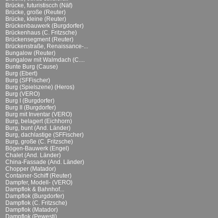
Brücke, futuristiscch (Näf)
Brücke, große (Reuter)
Brücke, kleine (Reuter)
Brückenbauwerk (Burgdorfer)
Brückenhaus (C. Fritzsche)
Brückensegment (Reuter)
Brückenstraße, Renaissance-...
Bungalow (Reuter)
Bungalow mit Walmdach (C....
Bunte Burg (Cause)
Burg (Ebert)
Burg (SFFischer)
Burg (Spielszene) (Heros)
Burg (VERO)
Burg I (Burgdorfer)
Burg II (Burgdorfer)
Burg mit Inventar (VERO)
Burg, belagert (Eichhorn)
Burg, bunt (And. Länder)
Burg, dachlastige (SFFischer)
Burg, große (C. Fritzsche)
Bögen-Bauwerk (Engel)
Chalet (And. Länder)
China-Fassade (And. Länder)
Chopper (Matador)
Container-Schiff (Reuter)
Dampfer, Modell- (VERO)
Dampflok & Bahnhof...
Dampflok (Burgdorfer)
Dampflok (C. Fritzsche)
Dampflok (Matador)
Dampflok (Pewesti)