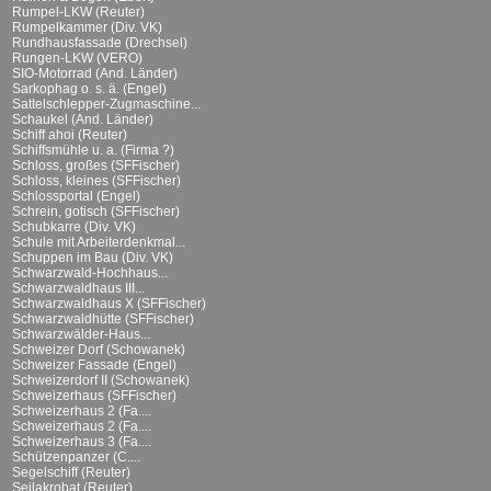
Rumpel-LKW (Reuter)
Rumpelkammer (Div. VK)
Rundhausfassade (Drechsel)
Rungen-LKW (VERO)
SIO-Motorrad (And. Länder)
Sarkophag o. s. ä. (Engel)
Sattelschlepper-Zugmaschine...
Schaukel (And. Länder)
Schiff ahoi (Reuter)
Schiffsmühle u. a. (Firma ?)
Schloss, großes (SFFischer)
Schloss, kleines (SFFischer)
Schlossportal (Engel)
Schrein, gotisch (SFFischer)
Schubkarre (Div. VK)
Schule mit Arbeiterdenkmal...
Schuppen im Bau (Div. VK)
Schwarzwald-Hochhaus...
Schwarzwaldhaus III...
Schwarzwaldhaus X (SFFischer)
Schwarzwaldhütte (SFFischer)
Schwarzwälder-Haus...
Schweizer Dorf (Schowanek)
Schweizer Fassade (Engel)
Schweizerdorf II (Schowanek)
Schweizerhaus (SFFischer)
Schweizerhaus 2 (Fa....
Schweizerhaus 2 (Fa....
Schweizerhaus 3 (Fa....
Schützenpanzer (C....
Segelschiff (Reuter)
Seilakrobat (Reuter)