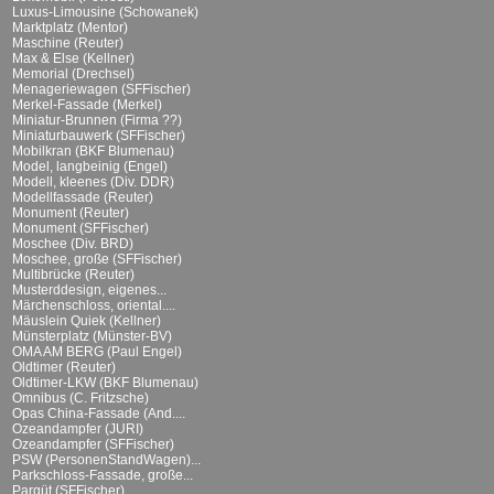
Luxus-Limousine (Schowanek)
Marktplatz (Mentor)
Maschine (Reuter)
Max & Else (Kellner)
Memorial (Drechsel)
Menageriewagen (SFFischer)
Merkel-Fassade (Merkel)
Miniatur-Brunnen (Firma ??)
Miniaturbauwerk (SFFischer)
Mobilkran (BKF Blumenau)
Model, langbeinig (Engel)
Modell, kleenes (Div. DDR)
Modellfassade (Reuter)
Monument (Reuter)
Monument (SFFischer)
Moschee (Div. BRD)
Moschee, große (SFFischer)
Multibrücke (Reuter)
Musterddesign, eigenes...
Märchenschloss, oriental....
Mäuslein Quiek (Kellner)
Münsterplatz (Münster-BV)
OMA AM BERG (Paul Engel)
Oldtimer (Reuter)
Oldtimer-LKW (BKF Blumenau)
Omnibus (C. Fritzsche)
Opas China-Fassade (And....
Ozeandampfer (JURI)
Ozeandampfer (SFFischer)
PSW (PersonenStandWagen)...
Parkschloss-Fassade, große...
Parqüt (SFFischer)