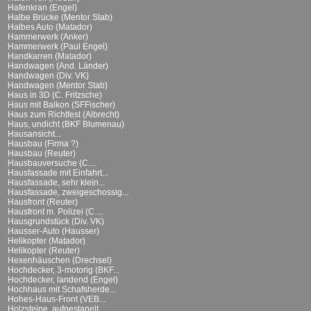
Hafenkran (Engel)
Halbe Brücke (Mentor Stab)
Halbes Auto (Matador)
Hammerwerk (Anker)
Hammerwerk (Paul Engel)
Handkarren (Matador)
Handwagen (And. Länder)
Handwagen (Div. VK)
Handwagen (Mentor Stab)
Haus in 3D (C. Fritzsche)
Haus mit Balkon (SFFischer)
Haus zum Richtfest (Albrecht)
Haus, undicht (BKF Blumenau)
Hausansicht...
Hausbau (Firma ?)
Hausbau (Reuter)
Hausbauversuche (C....
Hausfassade mit Einfahrt...
Hausfassade, sehr klein...
Hausfassade, zweigeschossig...
Hausfront (Reuter)
Hausfront m. Polizei (C....
Hausgrundstück (Div. VK)
Hausser-Auto (Hausser)
Helikopter (Matador)
Helikopter (Reuter)
Hexenhäuschen (Drechsel)
Hochdecker, 3-motorig (BKF...
Hochdecker, landend (Engel)
Hochhaus mit Schafsherde...
Hohes-Haus-Front (VEB...
Holzsteine, aufgestapelt...