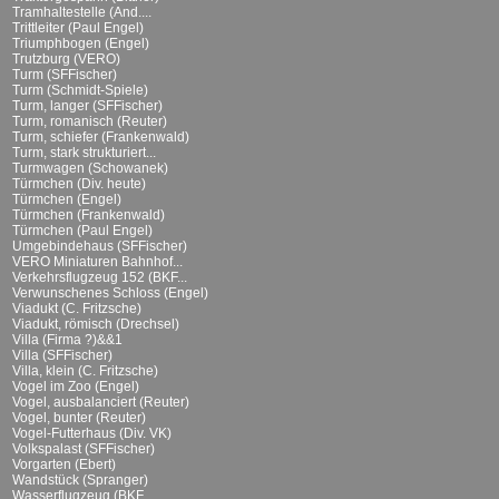
Tramhaltestelle (And....
Trittleiter (Paul Engel)
Triumphbogen (Engel)
Trutzburg (VERO)
Turm (SFFischer)
Turm (Schmidt-Spiele)
Turm, langer (SFFischer)
Turm, romanisch (Reuter)
Turm, schiefer (Frankenwald)
Turm, stark strukturiert...
Turmwagen (Schowanek)
Türmchen (Div. heute)
Türmchen (Engel)
Türmchen (Frankenwald)
Türmchen (Paul Engel)
Umgebindehaus (SFFischer)
VERO Miniaturen Bahnhof...
Verkehrsflugzeug 152 (BKF...
Verwunschenes Schloss (Engel)
Viadukt (C. Fritzsche)
Viadukt, römisch (Drechsel)
Villa (Firma ?)&&1
Villa (SFFischer)
Villa, klein (C. Fritzsche)
Vogel im Zoo (Engel)
Vogel, ausbalanciert (Reuter)
Vogel, bunter (Reuter)
Vogel-Futterhaus (Div. VK)
Volkspalast (SFFischer)
Vorgarten (Ebert)
Wandstück (Spranger)
Wasserflugzeug (BKF