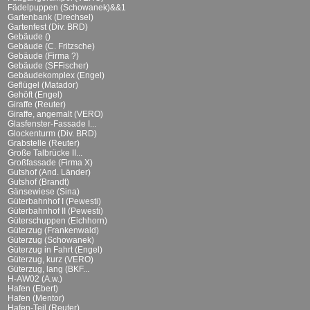
Fädelpuppen (Schowanek)&&1
Gartenbank (Drechsel)
Gartenfest (Div. BRD)
Gebäude ()
Gebäude (C. Fritzsche)
Gebäude (Firma ?)
Gebäude (SFFischer)
Gebäudekomplex (Engel)
Geflügel (Matador)
Gehöft (Engel)
Giraffe (Reuter)
Giraffe, angemalt (VERO)
Glasfenster-Fassade I...
Glockenturm (Div. BRD)
Grabstelle (Reuter)
Große Talbrücke II...
Großfassade (Firma X)
Gutshof (And. Länder)
Gutshof (Brandt)
Gänsewiese (Sina)
Güterbahnhof I (Pewesti)
Güterbahnhof II (Pewesti)
Güterschuppen (Eichhorn)
Güterzug (Frankenwald)
Güterzug (Schowanek)
Güterzug in Fahrt (Engel)
Güterzug, kurz (VERO)
Güterzug, lang (BKF...
H-AW02 (A.w.)
Hafen (Ebert)
Hafen (Mentor)
Hafen-Teil (Reuter)