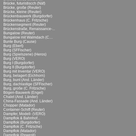
Brücke, futuristiscch (Näf)
Brücke, große (Reuter)
Brücke, kleine (Reuter)
Brückenbauwerk (Burgdorfer)
Brückenhaus (C. Fritzsche)
Brückensegment (Reuter)
Brückenstraße, Renaissance-...
Bungalow (Reuter)
Bungalow mit Walmdach (C....
Bunte Burg (Cause)
Burg (Ebert)
Burg (SFFischer)
Burg (Spielszene) (Heros)
Burg (VERO)
Burg I (Burgdorfer)
Burg II (Burgdorfer)
Burg mit Inventar (VERO)
Burg, belagert (Eichhorn)
Burg, bunt (And. Länder)
Burg, dachlastige (SFFischer)
Burg, große (C. Fritzsche)
Bögen-Bauwerk (Engel)
Chalet (And. Länder)
China-Fassade (And. Länder)
Chopper (Matador)
Container-Schiff (Reuter)
Dampfer, Modell- (VERO)
Dampflok & Bahnhof...
Dampflok (Burgdorfer)
Dampflok (C. Fritzsche)
Dampflok (Matador)
Dampflok (Pewesti)