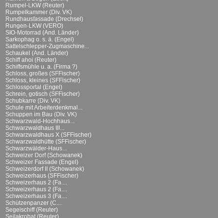
Rumpel-LKW (Reuter)
Rumpelkammer (Div. VK)
Rundhausfassade (Drechsel)
Rungen-LKW (VERO)
SIO-Motorrad (And. Länder)
Sarkophag o. s. ä. (Engel)
Sattelschlepper-Zugmaschine...
Schaukel (And. Länder)
Schiff ahoi (Reuter)
Schiffsmühle u. a. (Firma ?)
Schloss, großes (SFFischer)
Schloss, kleines (SFFischer)
Schlossportal (Engel)
Schrein, gotisch (SFFischer)
Schubkarre (Div. VK)
Schule mit Arbeiterdenkmal...
Schuppen im Bau (Div. VK)
Schwarzwald-Hochhaus...
Schwarzwaldhaus III...
Schwarzwaldhaus X (SFFischer)
Schwarzwaldhütte (SFFischer)
Schwarzwälder-Haus...
Schweizer Dorf (Schowanek)
Schweizer Fassade (Engel)
Schweizerdorf II (Schowanek)
Schweizerhaus (SFFischer)
Schweizerhaus 2 (Fa....
Schweizerhaus 2 (Fa....
Schweizerhaus 3 (Fa....
Schützenpanzer (C....
Segelschiff (Reuter)
Seilakrobat (Reuter)