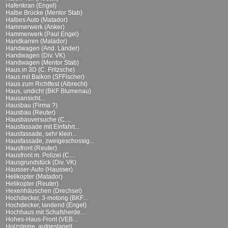
Hafenkran (Engel)
Halbe Brücke (Mentor Stab)
Halbes Auto (Matador)
Hammerwerk (Anker)
Hammerwerk (Paul Engel)
Handkarren (Matador)
Handwagen (And. Länder)
Handwagen (Div. VK)
Handwagen (Mentor Stab)
Haus in 3D (C. Fritzsche)
Haus mit Balkon (SFFischer)
Haus zum Richtfest (Albrecht)
Haus, undicht (BKF Blumenau)
Hausansicht...
Hausbau (Firma ?)
Hausbau (Reuter)
Hausbauversuche (C....
Hausfassade mit Einfahrt...
Hausfassade, sehr klein...
Hausfassade, zweigeschossig...
Hausfront (Reuter)
Hausfront m. Polizei (C....
Hausgrundstück (Div. VK)
Hausser-Auto (Hausser)
Helikopter (Matador)
Helikopter (Reuter)
Hexenhäuschen (Drechsel)
Hochdecker, 3-motorig (BKF...
Hochdecker, landend (Engel)
Hochhaus mit Schafsherde...
Hohes-Haus-Front (VEB...
Holzsteine, aufgestapelt...