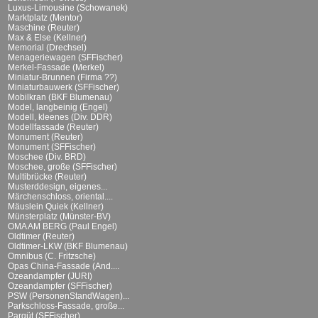
Luxus-Limousine (Schowanek)
Marktplatz (Mentor)
Maschine (Reuter)
Max & Else (Kellner)
Memorial (Drechsel)
Menageriewagen (SFFischer)
Merkel-Fassade (Merkel)
Miniatur-Brunnen (Firma ??)
Miniaturbauwerk (SFFischer)
Mobilkran (BKF Blumenau)
Model, langbeinig (Engel)
Modell, kleenes (Div. DDR)
Modellfassade (Reuter)
Monument (Reuter)
Monument (SFFischer)
Moschee (Div. BRD)
Moschee, große (SFFischer)
Multibrücke (Reuter)
Musterddesign, eigenes...
Märchenschloss, oriental....
Mäuslein Quiek (Kellner)
Münsterplatz (Münster-BV)
OMA AM BERG (Paul Engel)
Oldtimer (Reuter)
Oldtimer-LKW (BKF Blumenau)
Omnibus (C. Fritzsche)
Opas China-Fassade (And....
Ozeandampfer (JURI)
Ozeandampfer (SFFischer)
PSW (PersonenStandWagen)...
Parkschloss-Fassade, große...
Parqüt (SFFischer)