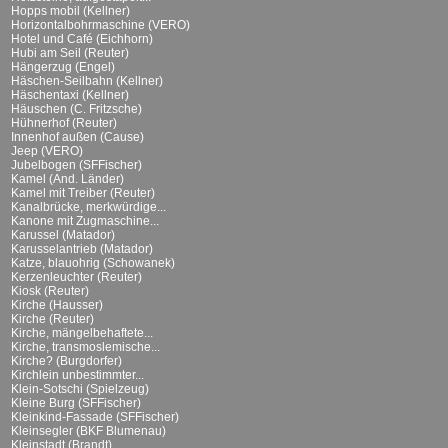
Hopps mobil (Kellner)
Horizontalbohrmaschine (VERO)
Hotel und Café (Eichhorn)
Hubi am Seil (Reuter)
Hängerzug (Engel)
Häschen-Seilbahn (Kellner)
Häschentaxi (Kellner)
Häuschen (C. Fritzsche)
Hühnerhof (Reuter)
Innenhof außen (Cause)
Jeep (VERO)
Jubelbogen (SFFischer)
Kamel (And. Länder)
Kamel mit Treiber (Reuter)
Kanalbrücke, merkwürdige...
Kanone mit Zugmaschine...
Karussel (Matador)
Karusselantrieb (Matador)
Katze, blauohrig (Schowanek)
Kerzenleuchter (Reuter)
Kiosk (Reuter)
Kirche (Hausser)
Kirche (Reuter)
Kirche, mängelbehaftete...
Kirche, transmoslemische...
Kirche? (Burgdorfer)
Kirchlein unbestimmter...
Klein-Sotschi (Spielzeug)
Kleine Burg (SFFischer)
Kleinkind-Fassade (SFFischer)
Kleinsegler (BKF Blumenau)
Kleinstadt (Brandt)