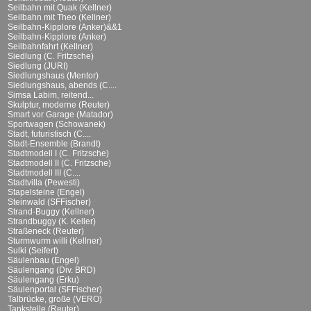
Seilbahn mit Quak (Kellner)
Seilbahn mit Theo (Kellner)
Seilbahn-Kipplore (Anker)&&1
Seilbahn-Kipplore (Anker)
Seilbahnfahrt (Kellner)
Siedlung (C. Fritzsche)
Siedlung (JURI)
Siedlungshaus (Mentor)
Siedlungshaus, abends (C....
Simsa Labim, reitend...
Skulptur, moderne (Reuter)
Smart vor Garage (Matador)
Sportwagen (Schowanek)
Stadt, futuristisch (C....
Stadt-Ensemble (Brandt)
Stadtmodell I (C. Fritzsche)
Stadtmodell II (C. Fritzsche)
Stadtmodell III (C....
Stadtvilla (Pewesti)
Stapelsteine (Engel)
Steinwald (SFFischer)
Strand-Buggy (Kellner)
Strandbuggy (K. Keller)
Straßeneck (Reuter)
Sturmwurm willi (Kellner)
Sulki (Seifert)
Säulenbau (Engel)
Säulengang (Div. BRD)
Säulengang (Erku)
Säulenportal (SFFischer)
Talbrücke, große (VERO)
Tankstelle (Reuter)