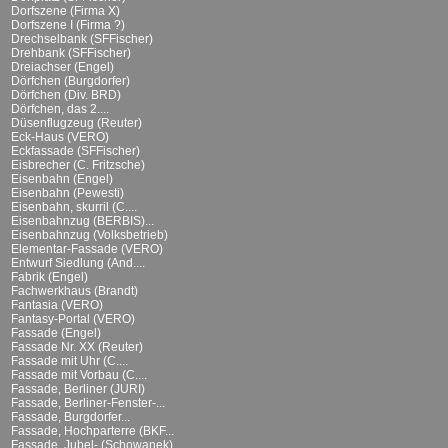
Dorfszene (Firma X)
Dorfszene I (Firma ?)
Drechselbank (SFFischer)
Drehbank (SFFischer)
Dreiachser (Engel)
Dörfchen (Burgdorfer)
Dörfchen (Div. BRD)
Dörfchen, das 2....
Düsenflugzeug (Reuter)
Eck-Haus (VERO)
Eckfassade (SFFischer)
Eisbrecher (C. Fritzsche)
Eisenbahn (Engel)
Eisenbahn (Pewesti)
Eisenbahn, skurril (C....
Eisenbahnzug (BERBIS)...
Eisenbahnzug (Volksbetrieb)
Elementar-Fassade (VERO)
Entwurf Siedlung (And....
Fabrik (Engel)
Fachwerkhaus (Brandt)
Fantasia (VERO)
Fantasy-Portal (VERO)
Fassade (Engel)
Fassade Nr. XX (Reuter)
Fassade mit Uhr (C....
Fassade mit Vorbau (C....
Fassade, Berliner (JURI)
Fassade, Berliner-Fenster-...
Fassade, Burgdorfer...
Fassade, Hochparterre (BKF...
Fassade, Jubel- (Schowanek)