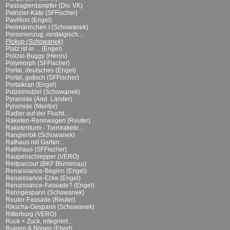
Passagierdampfer (Div. VK)
Patrizier-Kate (SFFischer)
Pavillion (Engel)
Perlmännchen I (Schowanek)
Personenzug, nostalgisch...
Pickup (Schowanek)
Platz ist in ... (Engel)
Polizei-Buggy (Heros)
Polymorph (SFFischer)
Portal, deutsches (Engel)
Portal, gotisch (SFFischer)
Portalkran (Engel)
Putzelmutzel (Schowanek)
Pyramide (And. Länder)
Pyramide (Mentor)
Radler auf der Flucht...
Raketen-Rennwagen (Reuter)
Raketenturm - Turmrakete...
Rangierlok (Schowanek)
Rathaus mit Garten...
Rathhaus (SFFischer)
Raupenschlepper (VERO)
Reitparcour (BKF Blumenau)
Renaissance-Beginn (Engel)
Renaissance-Ecke (Engel)
Renaissance-Fassade? (Engel)
Renngespann (Schowanek)
Reuter-Fassade (Reuter)
Rikscha-Gespann (Schowanek)
Ritterburg (VERO)
Ruck + Zuck, integriert...
Ruinen & Bögen (Ebert)