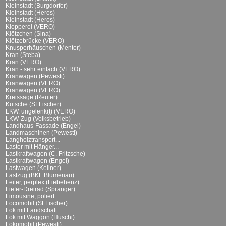
Kleinstadt (Burgdorfer)
Kleinstadt (Heros)
Kleinstadt (Heros)
Klopperei (VERO)
Klötzchen (Sina)
Klötzebrücke (VERO)
Knusperhäuschen (Mentor)
Kran (Steba)
Kran (VERO)
Kran - sehr einfach (VERO)
Kranwagen (Pewesti)
Kranwagen (VERO)
Kranwagen (VERO)
Kreissäge (Reuter)
Kutsche (SFFischer)
LKW, ungelenk(t) (VERO)
LKW-Zug (Volksbetrieb)
Landhaus-Fassade (Engel)
Landmaschinen (Pewesti)
Langholztransport...
Laster mit Hänger...
Lastkraftwagen (C. Fritzsche)
Lastkraftwagen (Engel)
Lastwagen (Kellner)
Lastzug (BKF Blumenau)
Leiter, perplex (Liebehenz)
Liefer-Dreirad (Spranger)
Limousine, poliert...
Locomobil (SFFischer)
Lok mit Landschaft...
Lok mit Waggon (Huschi)
Lokomobil (Pewesti)