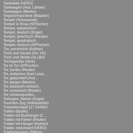
Tankstelle (VERO)
Tankwagen (And. Länder)
Tankwagen (Mentor)
Teigrührmaschine (Matador)
Tempel (Schowanek)
Tempel in Rosa (SFFischer)
Tempel, babylonisch...
Tempel, deutsch (Engel)
Tempel, griechisch (Reuter)
Tempel, quadratisch...
Tempel, römisch (SFFischer)
Tim, persönlich (Kellner)
Tisch und Sessel (Div. VK)
Tisch und Stühle (ALLBA)
Tischgarnitur (Sina)
Tor im Tor (SFFischer)
Tor, buntes (Reuter)
Tor, einfaches (Karl Louis...
Tor, gekünstelt (And....
Tor, karges (Mentor)
Tor, klassisch-römisch...
Tor, romanisch (Reuter)
Tor, schwungvolles...
Torbogen, kleiner (Engel)
Touristen-Zug (Volksbetrieb)
Trabantenstadt 117 (HABA)
Traktor (Baufix)
Traktor mit Bushänger (C....
Traktor mit Fahrer (Reuter)
Traktor mit Hänger (Kellner)
Traktor, motorisiert (VERO)
Traktorgespann (Bittner)