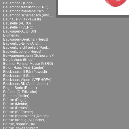
Bauernhof II (Engel)
Bauernhof, fränkisch (VERO)
Bauernhof, niederdeutsch...
Bauernhof, schematisch (And....
Bauhaus-Villa (Pewesti)
Baustelle (VERO)
Baustelle II (VERO)
Bauwagen-Auto (BKF
Blumenau)
Bauwagen-Denkmal (Heros)
Bauwerk, 5-teilig (And....
Bauwerk, leicht poliert (Paul...
Bauwerk, poliert (Heros)
Beiwagengespann (Schowanek)
Bergfestung (Engel)
Berliner-Fenster-Messe (VERO)
Beton-Haus (And. Länder)
Blockhaus mit Bär (Pewesti)
Blockhaus mit Garten...
Blockhaus, Alpen- (VERHOFA)
Blockhaus-BK (And. Länder)
Bogen-Serie (Reuter)
Bomber (C. Fritzsche)
Brunnen (Holler)
Brücke (Engel)
Brücke (Mentor)
Brücke (Pewesti)
Brücke (SFFischer)
Brücke (Spielszene) (Reuter)
Brücke mit Zug (SFFischer)
Brücke, doppelt (BKF...
Brücke, etwas stilisiert...