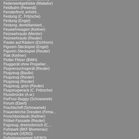
Federwerkgetriebe (Matador)
Feldbahn (Pewesti)
Fensterfront, erhöht...
Festung (C. Fritzsche)
Festung (Engel)
Festung, demilitarisiert...
Feuwehrwagen (Kellner)
Feürwehrauto (Mentor)
Feürwehrauto (Reuter)
Fiasko auf Rädern (Eichhorn)
Figuren-Steckspiel (Engel)
Figuren-Steckspiel (Reuter)
Flak (Kellner)
Flotter Flitzer (BWH)
Fluggerät ohne Propeller...
Flugversuchsgerät (Reuter)
Flugzeug (Baufix)
Flugzeug (Reuter)
Flugzeug (Reuter)
Flugzeug, grün (Reuter)
Flugzeugwrack (C. Fritzsche)
Flussbrücke (A.w.)
ForFour-Buggy (Schowanek)
Forum (Ebert)
Frachtschiff (Schowanek)
Frauenkirche Dresden (Firma...
Froschbootauto (Kellner)
Fröbel-Fassade (Reuter)
Fugzeug, dreimotorisch (C....
Fuhrpark (BKF Blumenau)
Fuhrpark (VERO)
Fußgängerampel (VERO)