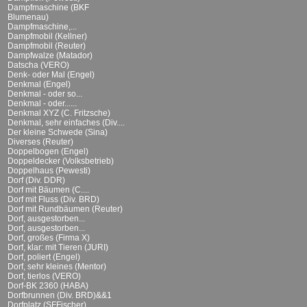
Dampfmaschine (BKF
Blumenau)
Dampfmaschine,...
Dampfmobil (Kellner)
Dampfmobil (Reuter)
Dampfwalze (Matador)
Datscha (VERO)
Denk- oder Mal (Engel)
Denkmal (Engel)
Denkmal - oder so...
Denkmal - oder......
Denkmal XYZ (C. Fritzsche)
Denkmal, sehr einfaches (Div....
Der kleine Schwede (Sina)
Diverses (Reuter)
Doppelbogen (Engel)
Doppeldecker (Volksbetrieb)
Doppelhaus (Pewesti)
Dorf (Div. DDR)
Dorf mit Bäumen (C....
Dorf mit Fluss (Div. BRD)
Dorf mit Rundbäumen (Reuter)
Dorf, ausgestorben...
Dorf, ausgestorben...
Dorf, großes (Firma X)
Dorf, klar: mit Tieren (JURI)
Dorf, poliert (Engel)
Dorf, sehr kleines (Mentor)
Dorf, tierlos (VERO)
Dorf-BK 2360 (HABA)
Dorfbrunnen (Div. BRD)&&1
Dorfplatz (SFFischer)