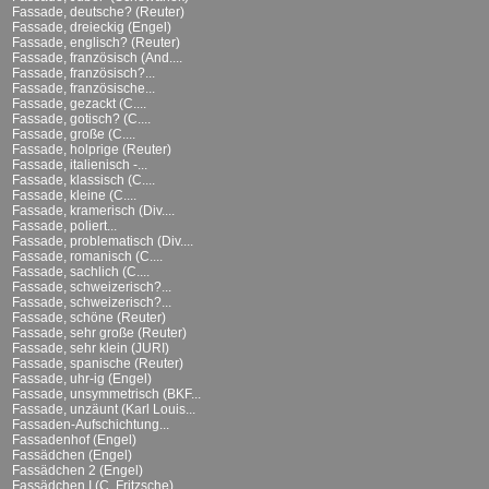
Fassade, deutsche? (Reuter)
Fassade, dreieckig (Engel)
Fassade, englisch? (Reuter)
Fassade, französisch (And....
Fassade, französisch?...
Fassade, französische...
Fassade, gezackt (C....
Fassade, gotisch? (C....
Fassade, große (C....
Fassade, holprige (Reuter)
Fassade, italienisch -...
Fassade, klassisch (C....
Fassade, kleine (C....
Fassade, kramerisch (Div....
Fassade, poliert...
Fassade, problematisch (Div....
Fassade, romanisch (C....
Fassade, sachlich (C....
Fassade, schweizerisch?...
Fassade, schweizerisch?...
Fassade, schöne (Reuter)
Fassade, sehr große (Reuter)
Fassade, sehr klein (JURI)
Fassade, spanische (Reuter)
Fassade, uhr-ig (Engel)
Fassade, unsymmetrisch (BKF...
Fassade, unzäunt (Karl Louis...
Fassaden-Aufschichtung...
Fassadenhof (Engel)
Fassädchen (Engel)
Fassädchen 2 (Engel)
Fassädchen I (C. Fritzsche)