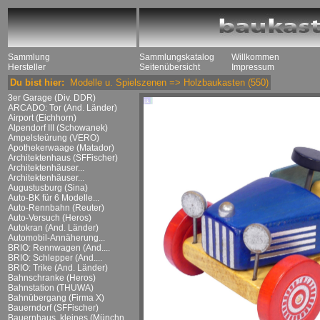
Sammlung
Sammlungskatalog
Willkommen
Hersteller
Seitenübersicht
Impressum
Du bist hier:
Modelle u. Spielszenen
=>
Holzbaukasten
(550)
3er Garage (Div. DDR)
ARCADO: Tor (And. Länder)
Airport (Eichhorn)
Alpendorf III (Schowanek)
Ampelsteürung (VERO)
Apothekerwaage (Matador)
Architektenhaus (SFFischer)
Architektenhäuser...
Architektenhäuser...
Augustusburg (Sina)
Auto-BK für 6 Modelle...
Auto-Rennbahn (Reuter)
Auto-Versuch (Heros)
Autokran (And. Länder)
Automobil-Annäherung...
BRIO: Rennwagen (And....
BRIO: Schlepper (And....
BRIO: Trike (And. Länder)
Bahnschranke (Heros)
Bahnstation (THUWA)
Bahnübergang (Firma X)
Bauerndorf (SFFischer)
Bauernhaus, kleines (Münchn....