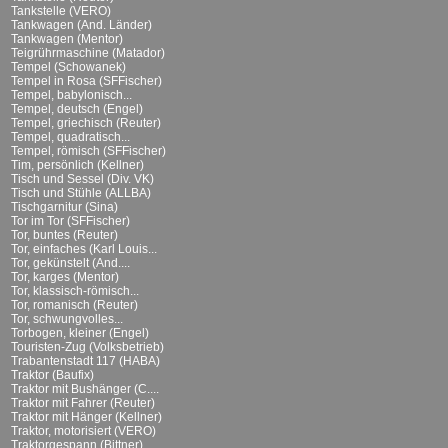
Tankstelle (VERO)
Tankwagen (And. Länder)
Tankwagen (Mentor)
Teigrührmaschine (Matador)
Tempel (Schowanek)
Tempel in Rosa (SFFischer)
Tempel, babylonisch...
Tempel, deutsch (Engel)
Tempel, griechisch (Reuter)
Tempel, quadratisch...
Tempel, römisch (SFFischer)
Tim, persönlich (Kellner)
Tisch und Sessel (Div. VK)
Tisch und Stühle (ALLBA)
Tischgarnitur (Sina)
Tor im Tor (SFFischer)
Tor, buntes (Reuter)
Tor, einfaches (Karl Louis...
Tor, gekünstelt (And....
Tor, karges (Mentor)
Tor, klassisch-römisch...
Tor, romanisch (Reuter)
Tor, schwungvolles...
Torbogen, kleiner (Engel)
Touristen-Zug (Volksbetrieb)
Trabantenstadt 117 (HABA)
Traktor (Baufix)
Traktor mit Bushänger (C....
Traktor mit Fahrer (Reuter)
Traktor mit Hänger (Kellner)
Traktor, motorisiert (VERO)
Traktorgespann (Bittner)