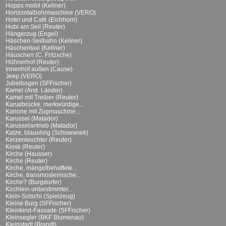
Hopps mobil (Kellner)
Horizontalbohrmaschine (VERO)
Hotel und Café (Eichhorn)
Hubi am Seil (Reuter)
Hängerzug (Engel)
Häschen-Seilbahn (Kellner)
Häschentaxi (Kellner)
Häuschen (C. Fritzsche)
Hühnerhof (Reuter)
Innenhof außen (Cause)
Jeep (VERO)
Jubelbogen (SFFischer)
Kamel (And. Länder)
Kamel mit Treiber (Reuter)
Kanalbrücke, merkwürdige...
Kanone mit Zugmaschine...
Karussel (Matador)
Karusselantrieb (Matador)
Katze, blauohrig (Schowanek)
Kerzenleuchter (Reuter)
Kiosk (Reuter)
Kirche (Hausser)
Kirche (Reuter)
Kirche, mängelbehaftete...
Kirche, transmoslemische...
Kirche? (Burgdorfer)
Kirchlein unbestimmter...
Klein-Sotschi (Spielzeug)
Kleine Burg (SFFischer)
Kleinkind-Fassade (SFFischer)
Kleinsegler (BKF Blumenau)
Kleinstadt (Brandt)