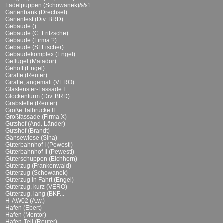
Fädelpuppen (Schowanek)&&1
Gartenbank (Drechsel)
Gartenfest (Div. BRD)
Gebäude ()
Gebäude (C. Fritzsche)
Gebäude (Firma ?)
Gebäude (SFFischer)
Gebäudekomplex (Engel)
Geflügel (Matador)
Gehöft (Engel)
Giraffe (Reuter)
Giraffe, angemalt (VERO)
Glasfenster-Fassade I...
Glockenturm (Div. BRD)
Grabstelle (Reuter)
Große Talbrücke II...
Großfassade (Firma X)
Gutshof (And. Länder)
Gutshof (Brandt)
Gänsewiese (Sina)
Güterbahnhof I (Pewesti)
Güterbahnhof II (Pewesti)
Güterschuppen (Eichhorn)
Güterzug (Frankenwald)
Güterzug (Schowanek)
Güterzug in Fahrt (Engel)
Güterzug, kurz (VERO)
Güterzug, lang (BKF...
H-AW02 (A.w.)
Hafen (Ebert)
Hafen (Mentor)
Hafen-Teil (Reuter)