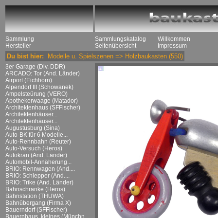
Sammlung
Sammlungskatalog
Willkommen
Hersteller
Seitenübersicht
Impressum
Du bist hier:
Modelle u. Spielszenen
=>
Holzbaukasten
(550)
3er Garage (Div. DDR)
ARCADO: Tor (And. Länder)
Airport (Eichhorn)
Alpendorf III (Schowanek)
Ampelsteürung (VERO)
Apothekerwaage (Matador)
Architektenhaus (SFFischer)
Architektenhäuser...
Architektenhäuser...
Augustusburg (Sina)
Auto-BK für 6 Modelle...
Auto-Rennbahn (Reuter)
Auto-Versuch (Heros)
Autokran (And. Länder)
Automobil-Annäherung...
BRIO: Rennwagen (And....
BRIO: Schlepper (And....
BRIO: Trike (And. Länder)
Bahnschranke (Heros)
Bahnstation (THUWA)
Bahnübergang (Firma X)
Bauerndorf (SFFischer)
Bauernhaus, kleines (Münchn....