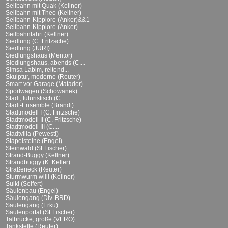
Seilbahn mit Quak (Kellner)
Seilbahn mit Theo (Kellner)
Seilbahn-Kipplore (Anker)&&1
Seilbahn-Kipplore (Anker)
Seilbahnfahrt (Kellner)
Siedlung (C. Fritzsche)
Siedlung (JURI)
Siedlungshaus (Mentor)
Siedlungshaus, abends (C....
Simsa Labim, reitend...
Skulptur, moderne (Reuter)
Smart vor Garage (Matador)
Sportwagen (Schowanek)
Stadt, futuristisch (C....
Stadt-Ensemble (Brandt)
Stadtmodell I (C. Fritzsche)
Stadtmodell II (C. Fritzsche)
Stadtmodell III (C....
Stadtvilla (Pewesti)
Stapelsteine (Engel)
Steinwald (SFFischer)
Strand-Buggy (Kellner)
Strandbuggy (K. Keller)
Straßeneck (Reuter)
Sturmwurm willi (Kellner)
Sulki (Seifert)
Säulenbau (Engel)
Säulengang (Div. BRD)
Säulengang (Erku)
Säulenportal (SFFischer)
Talbrücke, große (VERO)
Tankstelle (Reuter)