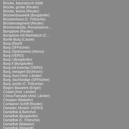
Brücke, futuristiscch (Näf)
Brücke, große (Reuter)
Brücke, kleine (Reuter)
Brückenbauwerk (Burgdorfer)
Brückenhaus (C. Fritzsche)
Brückensegment (Reuter)
Brückenstraße, Renaissance-...
Bungalow (Reuter)
Bungalow mit Walmdach (C....
Bunte Burg (Cause)
Burg (Ebert)
Burg (SFFischer)
Burg (Spielszene) (Heros)
Burg (VERO)
Burg I (Burgdorfer)
Burg II (Burgdorfer)
Burg mit Inventar (VERO)
Burg, belagert (Eichhorn)
Burg, bunt (And. Länder)
Burg, dachlastige (SFFischer)
Burg, große (C. Fritzsche)
Bögen-Bauwerk (Engel)
Chalet (And. Länder)
China-Fassade (And. Länder)
Chopper (Matador)
Container-Schiff (Reuter)
Dampfer, Modell- (VERO)
Dampflok & Bahnhof...
Dampflok (Burgdorfer)
Dampflok (C. Fritzsche)
Dampflok (Matador)
Dampflok (Pewesti)