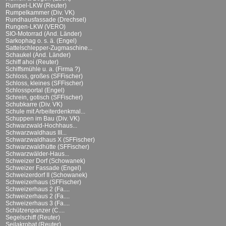
Rumpel-LKW (Reuter)
Rumpelkammer (Div. VK)
Rundhausfassade (Drechsel)
Rungen-LKW (VERO)
SIO-Motorrad (And. Länder)
Sarkophag o. s. ä. (Engel)
Sattelschlepper-Zugmaschine...
Schaukel (And. Länder)
Schiff ahoi (Reuter)
Schiffsmühle u. a. (Firma ?)
Schloss, großes (SFFischer)
Schloss, kleines (SFFischer)
Schlossportal (Engel)
Schrein, gotisch (SFFischer)
Schubkarre (Div. VK)
Schule mit Arbeiterdenkmal...
Schuppen im Bau (Div. VK)
Schwarzwald-Hochhaus...
Schwarzwaldhaus III...
Schwarzwaldhaus X (SFFischer)
Schwarzwaldhütte (SFFischer)
Schwarzwälder-Haus...
Schweizer Dorf (Schowanek)
Schweizer Fassade (Engel)
Schweizerdorf II (Schowanek)
Schweizerhaus (SFFischer)
Schweizerhaus 2 (Fa....
Schweizerhaus 2 (Fa....
Schweizerhaus 3 (Fa....
Schützenpanzer (C....
Segelschiff (Reuter)
Seilakrobat (Reuter)