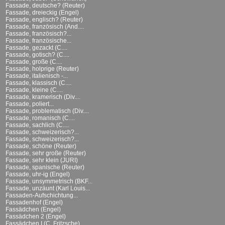
Fassade, deutsche? (Reuter)
Fassade, dreieckig (Engel)
Fassade, englisch? (Reuter)
Fassade, französisch (And....
Fassade, französisch?...
Fassade, französische...
Fassade, gezackt (C....
Fassade, gotisch? (C....
Fassade, große (C....
Fassade, holprige (Reuter)
Fassade, italienisch -...
Fassade, klassisch (C....
Fassade, kleine (C....
Fassade, kramerisch (Div....
Fassade, poliert...
Fassade, problematisch (Div....
Fassade, romanisch (C....
Fassade, sachlich (C....
Fassade, schweizerisch?...
Fassade, schweizerisch?...
Fassade, schöne (Reuter)
Fassade, sehr große (Reuter)
Fassade, sehr klein (JURI)
Fassade, spanische (Reuter)
Fassade, uhr-ig (Engel)
Fassade, unsymmetrisch (BKF...
Fassade, unzäunt (Karl Louis...
Fassaden-Aufschichtung...
Fassadenhof (Engel)
Fassädchen (Engel)
Fassädchen 2 (Engel)
Fassädchen I (C. Fritzsche)