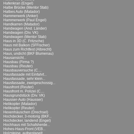
Hafenkran (Engel)
Halbe Brücke (Mentor Stab)
Halbes Auto (Matador)
Hammerwerk (Anker)
Hammerwerk (Paul Engel)
Handkarren (Matador)
Handwagen (And. Länder)
Handwagen (Div. VK)
Handwagen (Mentor Stab)
Haus in 3D (C. Fritzsche)
Haus mit Balkon (SFFischer)
Haus zum Richtfest (Albrecht)
Haus, undicht (BKF Blumenau)
Hausansicht...
Hausbau (Firma ?)
Hausbau (Reuter)
Hausbauversuche (C....
Hausfassade mit Einfahrt...
Hausfassade, sehr klein...
Hausfassade, zweigeschossig...
Hausfront (Reuter)
Hausfront m. Polizei (C....
Hausgrundstück (Div. VK)
Hausser-Auto (Hausser)
Helikopter (Matador)
Helikopter (Reuter)
Hexenhäuschen (Drechsel)
Hochdecker, 3-motorig (BKF...
Hochdecker, landend (Engel)
Hochhaus mit Schafsherde...
Hohes-Haus-Front (VEB...
Holzsteine, aufgestapelt...