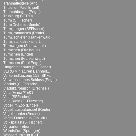
Tramhaltestelle (And....
Trittleiter (Paul Engel)
Triumphbogen (Engel)
Trutzburg (VERO)
Turm (SFFischer)
Turm (Schmidt-Spiele)
Turm, langer (SFFischer)
Turm, romanisch (Reuter)
Turm, schiefer (Frankenwald)
Turm, stark strukturiert...
Turmwagen (Schowanek)
Türmchen (Div. heute)
Türmchen (Engel)
Türmchen (Frankenwald)
Türmchen (Paul Engel)
Umgebindehaus (SFFischer)
VERO Miniaturen Bahnhof...
Verkehrsflugzeug 152 (BKF...
Verwunschenes Schloss (Engel)
Viadukt (C. Fritzsche)
Viadukt, römisch (Drechsel)
Villa (Firma ?)&&1
Villa (SFFischer)
Villa, klein (C. Fritzsche)
Vogel im Zoo (Engel)
Vogel, ausbalanciert (Reuter)
Vogel, bunter (Reuter)
Vogel-Futterhaus (Div. VK)
Volkspalast (SFFischer)
Vorgarten (Ebert)
Wandstück (Spranger)
Wasserflugzeug (BKF