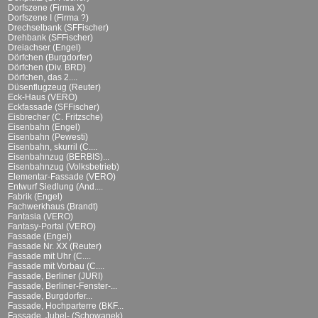
Dorfszene (Firma X)
Dorfszene I (Firma ?)
Drechselbank (SFFischer)
Drehbank (SFFischer)
Dreiachser (Engel)
Dörfchen (Burgdorfer)
Dörfchen (Div. BRD)
Dörfchen, das 2....
Düsenflugzeug (Reuter)
Eck-Haus (VERO)
Eckfassade (SFFischer)
Eisbrecher (C. Fritzsche)
Eisenbahn (Engel)
Eisenbahn (Pewesti)
Eisenbahn, skurril (C....
Eisenbahnzug (BERBIS)...
Eisenbahnzug (Volksbetrieb)
Elementar-Fassade (VERO)
Entwurf Siedlung (And....
Fabrik (Engel)
Fachwerkhaus (Brandt)
Fantasia (VERO)
Fantasy-Portal (VERO)
Fassade (Engel)
Fassade Nr. XX (Reuter)
Fassade mit Uhr (C....
Fassade mit Vorbau (C....
Fassade, Berliner (JURI)
Fassade, Berliner-Fenster-...
Fassade, Burgdorfer...
Fassade, Hochparterre (BKF...
Fassade, Jubel- (Schowanek)