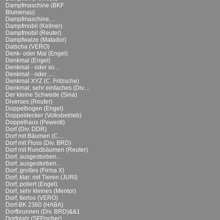
Dampfmaschine (BKF
Blumenau)
Dampfmaschine,...
Dampfmobil (Kellner)
Dampfmobil (Reuter)
Dampfwalze (Matador)
Datscha (VERO)
Denk- oder Mal (Engel)
Denkmal (Engel)
Denkmal - oder so...
Denkmal - oder......
Denkmal XYZ (C. Fritzsche)
Denkmal, sehr einfaches (Div....
Der kleine Schwede (Sina)
Diverses (Reuter)
Doppelbogen (Engel)
Doppeldecker (Volksbetrieb)
Doppelhaus (Pewesti)
Dorf (Div. DDR)
Dorf mit Bäumen (C....
Dorf mit Fluss (Div. BRD)
Dorf mit Rundbäumen (Reuter)
Dorf, ausgestorben...
Dorf, ausgestorben...
Dorf, großes (Firma X)
Dorf, klar: mit Tieren (JURI)
Dorf, poliert (Engel)
Dorf, sehr kleines (Mentor)
Dorf, tierlos (VERO)
Dorf-BK 2360 (HABA)
Dorfbrunnen (Div. BRD)&&1
Dorfplatz (SFFischer)