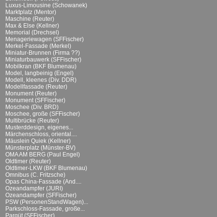
Luxus-Limousine (Schowanek)
Marktplatz (Mentor)
Maschine (Reuter)
Max & Else (Kellner)
Memorial (Drechsel)
Menageriewagen (SFFischer)
Merkel-Fassade (Merkel)
Miniatur-Brunnen (Firma ??)
Miniaturbauwerk (SFFischer)
Mobilkran (BKF Blumenau)
Model, langbeinig (Engel)
Modell, kleenes (Div. DDR)
Modellfassade (Reuter)
Monument (Reuter)
Monument (SFFischer)
Moschee (Div. BRD)
Moschee, große (SFFischer)
Multibrücke (Reuter)
Musterddesign, eigenes...
Märchenschloss, oriental....
Mäuslein Quiek (Kellner)
Münsterplatz (Münster-BV)
OMA AM BERG (Paul Engel)
Oldtimer (Reuter)
Oldtimer-LKW (BKF Blumenau)
Omnibus (C. Fritzsche)
Opas China-Fassade (And....
Ozeandampfer (JURI)
Ozeandampfer (SFFischer)
PSW (PersonenStandWagen)...
Parkschloss-Fassade, große...
Parqüt (SFFischer)