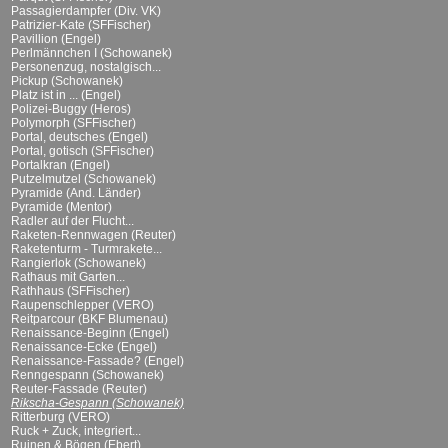
Passagierdampfer (Div. VK)
Patrizier-Kate (SFFischer)
Pavillion (Engel)
Perlmännchen I (Schowanek)
Personenzug, nostalgisch...
Pickup (Schowanek)
Platz ist in ... (Engel)
Polizei-Buggy (Heros)
Polymorph (SFFischer)
Portal, deutsches (Engel)
Portal, gotisch (SFFischer)
Portalkran (Engel)
Putzelmutzel (Schowanek)
Pyramide (And. Länder)
Pyramide (Mentor)
Radler auf der Flucht...
Raketen-Rennwagen (Reuter)
Raketenturm - Turmrakete...
Rangierlok (Schowanek)
Rathaus mit Garten...
Rathhaus (SFFischer)
Raupenschlepper (VERO)
Reitparcour (BKF Blumenau)
Renaissance-Beginn (Engel)
Renaissance-Ecke (Engel)
Renaissance-Fassade? (Engel)
Renngespann (Schowanek)
Reuter-Fassade (Reuter)
Rikscha-Gespann (Schowanek)
Ritterburg (VERO)
Ruck + Zuck, integriert...
Ruinen & Bögen (Ebert)