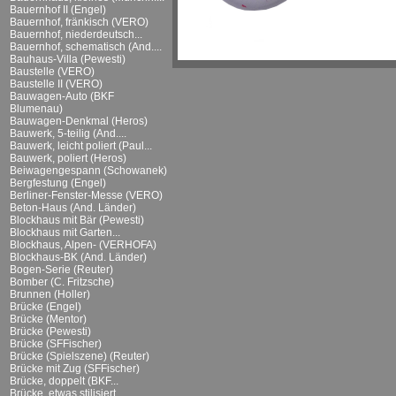
Bauernhof II (Engel)
Bauernhof, fränkisch (VERO)
Bauernhof, niederdeutsch...
Bauernhof, schematisch (And....
Bauhaus-Villa (Pewesti)
Baustelle (VERO)
Baustelle II (VERO)
Bauwagen-Auto (BKF
Blumenau)
Bauwagen-Denkmal (Heros)
Bauwerk, 5-teilig (And....
Bauwerk, leicht poliert (Paul...
Bauwerk, poliert (Heros)
Beiwagengespann (Schowanek)
Bergfestung (Engel)
Berliner-Fenster-Messe (VERO)
Beton-Haus (And. Länder)
Blockhaus mit Bär (Pewesti)
Blockhaus mit Garten...
Blockhaus, Alpen- (VERHOFA)
Blockhaus-BK (And. Länder)
Bogen-Serie (Reuter)
Bomber (C. Fritzsche)
Brunnen (Holler)
Brücke (Engel)
Brücke (Mentor)
Brücke (Pewesti)
Brücke (SFFischer)
Brücke (Spielszene) (Reuter)
Brücke mit Zug (SFFischer)
Brücke, doppelt (BKF...
Brücke, etwas stilisiert...