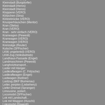
Kleinstadt (Burgdorfer)
Kleinstadt (Heros)
Kleinstadt (Heros)
Klopperei (VERO)
Klötzchen (Sina)
Klötzebrücke (VERO)
Knusperhäuschen (Mentor)
Kran (Steba)
Kran (VERO)
Kran - sehr einfach (VERO)
Kranwagen (Pewesti)
Kranwagen (VERO)
Kranwagen (VERO)
Kreissäge (Reuter)
Kutsche (SFFischer)
LKW, ungelenk(t) (VERO)
LKW-Zug (Volksbetrieb)
Landhaus-Fassade (Engel)
Landmaschinen (Pewesti)
Langholztransport...
Laster mit Hänger...
Lastkraftwagen (C. Fritzsche)
Lastkraftwagen (Engel)
Lastwagen (Kellner)
Lastzug (BKF Blumenau)
Leiter, perplex (Liebehenz)
Liefer-Dreirad (Spranger)
Limousine, poliert...
Locomobil (SFFischer)
Lok mit Landschaft...
Lok mit Waggon (Huschi)
Lokomobil (Pewesti)