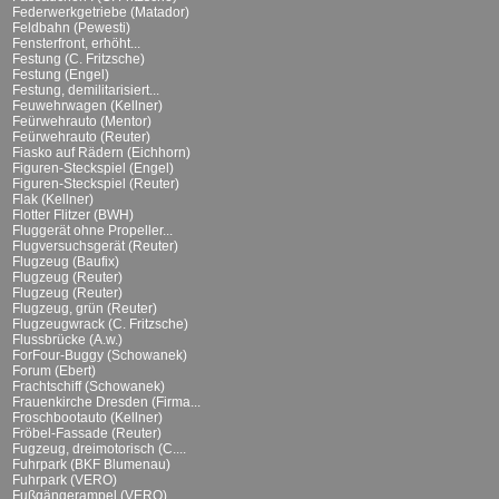
Federwerkgetriebe (Matador)
Feldbahn (Pewesti)
Fensterfront, erhöht...
Festung (C. Fritzsche)
Festung (Engel)
Festung, demilitarisiert...
Feuwehrwagen (Kellner)
Feürwehrauto (Mentor)
Feürwehrauto (Reuter)
Fiasko auf Rädern (Eichhorn)
Figuren-Steckspiel (Engel)
Figuren-Steckspiel (Reuter)
Flak (Kellner)
Flotter Flitzer (BWH)
Fluggerät ohne Propeller...
Flugversuchsgerät (Reuter)
Flugzeug (Baufix)
Flugzeug (Reuter)
Flugzeug (Reuter)
Flugzeug, grün (Reuter)
Flugzeugwrack (C. Fritzsche)
Flussbrücke (A.w.)
ForFour-Buggy (Schowanek)
Forum (Ebert)
Frachtschiff (Schowanek)
Frauenkirche Dresden (Firma...
Froschbootauto (Kellner)
Fröbel-Fassade (Reuter)
Fugzeug, dreimotorisch (C....
Fuhrpark (BKF Blumenau)
Fuhrpark (VERO)
Fußgängerampel (VERO)