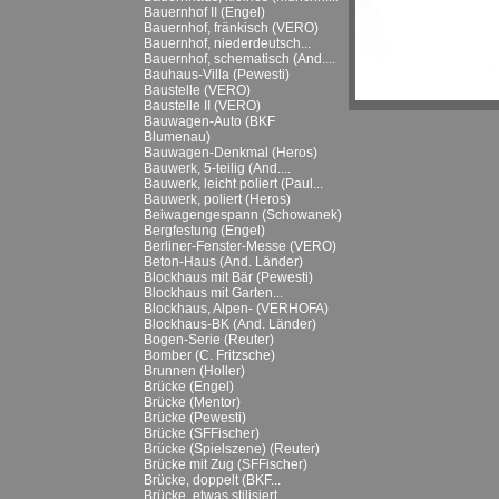
Bauernhof II (Engel)
Bauernhof, fränkisch (VERO)
Bauernhof, niederdeutsch...
Bauernhof, schematisch (And....
Bauhaus-Villa (Pewesti)
Baustelle (VERO)
Baustelle II (VERO)
Bauwagen-Auto (BKF
Blumenau)
Bauwagen-Denkmal (Heros)
Bauwerk, 5-teilig (And....
Bauwerk, leicht poliert (Paul...
Bauwerk, poliert (Heros)
Beiwagengespann (Schowanek)
Bergfestung (Engel)
Berliner-Fenster-Messe (VERO)
Beton-Haus (And. Länder)
Blockhaus mit Bär (Pewesti)
Blockhaus mit Garten...
Blockhaus, Alpen- (VERHOFA)
Blockhaus-BK (And. Länder)
Bogen-Serie (Reuter)
Bomber (C. Fritzsche)
Brunnen (Holler)
Brücke (Engel)
Brücke (Mentor)
Brücke (Pewesti)
Brücke (SFFischer)
Brücke (Spielszene) (Reuter)
Brücke mit Zug (SFFischer)
Brücke, doppelt (BKF...
Brücke, etwas stilisiert...