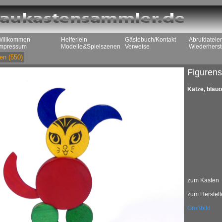
Willkommen
Helferlein
Gästebuch/Kontakt
Abrufdateie
Impressum
Modelle&Spielszenen
Verweise
Wiederherst
en
(550)
Figurens
Katze, blauo
zum Kasten
zum Herstell
Großbild