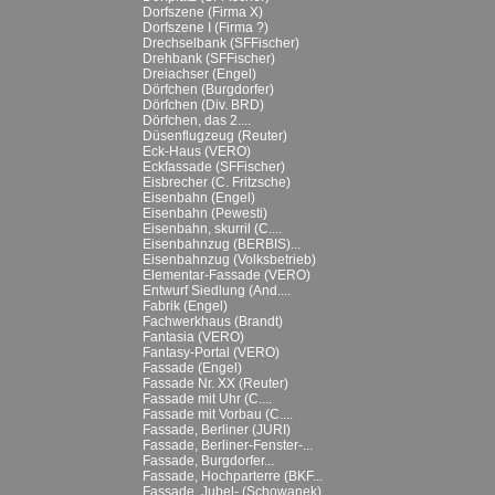
Dorfszene (Firma X)
Dorfszene I (Firma ?)
Drechselbank (SFFischer)
Drehbank (SFFischer)
Dreiachser (Engel)
Dörfchen (Burgdorfer)
Dörfchen (Div. BRD)
Dörfchen, das 2....
Düsenflugzeug (Reuter)
Eck-Haus (VERO)
Eckfassade (SFFischer)
Eisbrecher (C. Fritzsche)
Eisenbahn (Engel)
Eisenbahn (Pewesti)
Eisenbahn, skurril (C....
Eisenbahnzug (BERBIS)...
Eisenbahnzug (Volksbetrieb)
Elementar-Fassade (VERO)
Entwurf Siedlung (And....
Fabrik (Engel)
Fachwerkhaus (Brandt)
Fantasia (VERO)
Fantasy-Portal (VERO)
Fassade (Engel)
Fassade Nr. XX (Reuter)
Fassade mit Uhr (C....
Fassade mit Vorbau (C....
Fassade, Berliner (JURI)
Fassade, Berliner-Fenster-...
Fassade, Burgdorfer...
Fassade, Hochparterre (BKF...
Fassade, Jubel- (Schowanek)