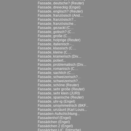
Fassade, deutsche? (Reuter)
Fassade, dreieckig (Engel)
Fassade, englisch? (Reuter)
Fassade, französisch (And....
Fassade, französisch?...
Fassade, französische...
Fassade, gezackt (C....
Fassade, gotisch? (C....
Fassade, große (C....
Fassade, holprige (Reuter)
Fassade, italienisch -...
Fassade, klassisch (C....
Fassade, kleine (C....
Fassade, kramerisch (Div....
Fassade, poliert...
Fassade, problematisch (Div....
Fassade, romanisch (C....
Fassade, sachlich (C....
Fassade, schweizerisch?...
Fassade, schweizerisch?...
Fassade, schöne (Reuter)
Fassade, sehr große (Reuter)
Fassade, sehr klein (JURI)
Fassade, spanische (Reuter)
Fassade, uhr-ig (Engel)
Fassade, unsymmetrisch (BKF...
Fassade, unzäunt (Karl Louis...
Fassaden-Aufschichtung...
Fassadenhof (Engel)
Fassädchen (Engel)
Fassädchen 2 (Engel)
Fassädchen I (C. Fritzsche)