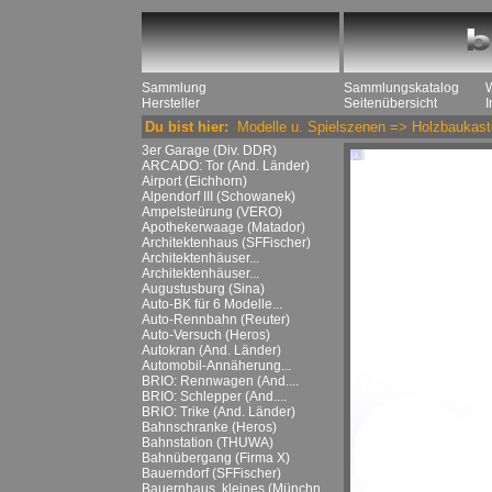
Sammlung
Sammlungskatalog
Hersteller
Seitenübersicht
Du bist hier:
Modelle u. Spielszenen
=>
Holzbaukast
3er Garage (Div. DDR)
ARCADO: Tor (And. Länder)
Airport (Eichhorn)
Alpendorf III (Schowanek)
Ampelsteürung (VERO)
Apothekerwaage (Matador)
Architektenhaus (SFFischer)
Architektenhäuser...
Architektenhäuser...
Augustusburg (Sina)
Auto-BK für 6 Modelle...
Auto-Rennbahn (Reuter)
Auto-Versuch (Heros)
Autokran (And. Länder)
Automobil-Annäherung...
BRIO: Rennwagen (And....
BRIO: Schlepper (And....
BRIO: Trike (And. Länder)
Bahnschranke (Heros)
Bahnstation (THUWA)
Bahnübergang (Firma X)
Bauerndorf (SFFischer)
Bauernhaus, kleines (Münchn....