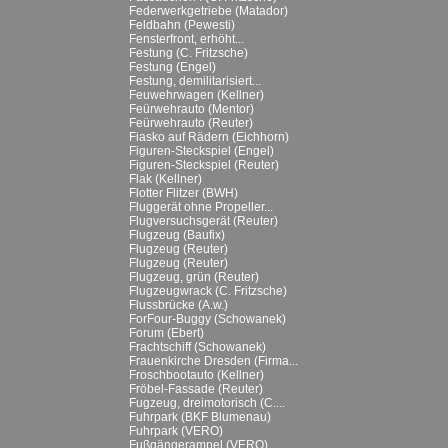
Federwerkgetriebe (Matador)
Feldbahn (Pewesti)
Fensterfront, erhöht...
Festung (C. Fritzsche)
Festung (Engel)
Festung, demilitarisiert...
Feuwehrwagen (Kellner)
Feürwehrauto (Mentor)
Feürwehrauto (Reuter)
Fiasko auf Rädern (Eichhorn)
Figuren-Steckspiel (Engel)
Figuren-Steckspiel (Reuter)
Flak (Kellner)
Flotter Flitzer (BWH)
Fluggerät ohne Propeller...
Flugversuchsgerät (Reuter)
Flugzeug (Baufix)
Flugzeug (Reuter)
Flugzeug (Reuter)
Flugzeug, grün (Reuter)
Flugzeugwrack (C. Fritzsche)
Flussbrücke (A.w.)
ForFour-Buggy (Schowanek)
Forum (Ebert)
Frachtschiff (Schowanek)
Frauenkirche Dresden (Firma...
Froschbootauto (Kellner)
Fröbel-Fassade (Reuter)
Fugzeug, dreimotorisch (C....
Fuhrpark (BKF Blumenau)
Fuhrpark (VERO)
Fußgängerampel (VERO)