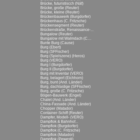
Brücke, futuristiscch (Näf)
Brücke, große (Reuter)
Brücke, kleine (Reuter)
Brückenbauwerk (Burgdorfer)
Brückenhaus (C. Fritzsche)
Brückensegment (Reuter)
Brückenstraße, Renaissance-...
Bungalow (Reuter)
Bungalow mit Walmdach (C....
Bunte Burg (Cause)
Burg (Ebert)
Burg (SFFischer)
Burg (Spielszene) (Heros)
Burg (VERO)
Burg I (Burgdorfer)
Burg II (Burgdorfer)
Burg mit Inventar (VERO)
Burg, belagert (Eichhorn)
Burg, bunt (And. Länder)
Burg, dachlastige (SFFischer)
Burg, große (C. Fritzsche)
Bögen-Bauwerk (Engel)
Chalet (And. Länder)
China-Fassade (And. Länder)
Chopper (Matador)
Container-Schiff (Reuter)
Dampfer, Modell- (VERO)
Dampflok & Bahnhof...
Dampflok (Burgdorfer)
Dampflok (C. Fritzsche)
Dampflok (Matador)
Dampflok (Pewesti)