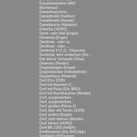
Dampfmaschine (BKF
Blumenau)
Dampfmaschine,...
Dampfmobil (Kellner)
Dampfmobil (Reuter)
Dampfwalze (Matador)
Datscha (VERO)
Denk- oder Mal (Engel)
Denkmal (Engel)
Denkmal - oder so...
Denkmal - oder......
Denkmal XYZ (C. Fritzsche)
Denkmal, sehr einfaches (Div....
Der kleine Schwede (Sina)
Diverses (Reuter)
Doppelbogen (Engel)
Doppeldecker (Volksbetrieb)
Doppelhaus (Pewesti)
Dorf (Div. DDR)
Dorf mit Bäumen (C....
Dorf mit Fluss (Div. BRD)
Dorf mit Rundbäumen (Reuter)
Dorf, ausgestorben...
Dorf, ausgestorben...
Dorf, großes (Firma X)
Dorf, klar: mit Tieren (JURI)
Dorf, poliert (Engel)
Dorf, sehr kleines (Mentor)
Dorf, tierlos (VERO)
Dorf-BK 2360 (HABA)
Dorfbrunnen (Div. BRD)&&1
Dorfplatz (SFFischer)