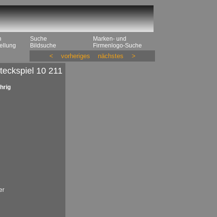
n
Suche
Marken- und
ellung
Bildsuche
Firmenlogo-Suche
<
vorheriges
nächstes
>
teckspiel 10 211
hrig
er