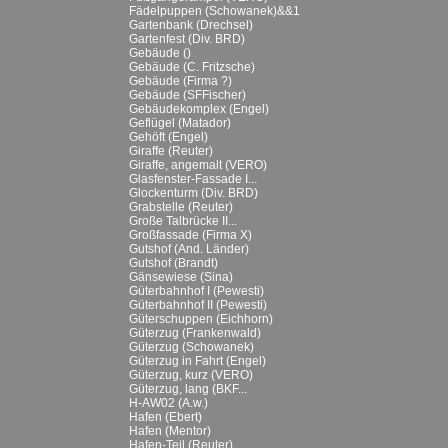
Fädelpuppen (Schowanek)&&1
Gartenbank (Drechsel)
Gartenfest (Div. BRD)
Gebäude ()
Gebäude (C. Fritzsche)
Gebäude (Firma ?)
Gebäude (SFFischer)
Gebäudekomplex (Engel)
Geflügel (Matador)
Gehöft (Engel)
Giraffe (Reuter)
Giraffe, angemalt (VERO)
Glasfenster-Fassade I...
Glockenturm (Div. BRD)
Grabstelle (Reuter)
Große Talbrücke II...
Großfassade (Firma X)
Gutshof (And. Länder)
Gutshof (Brandt)
Gänsewiese (Sina)
Güterbahnhof I (Pewesti)
Güterbahnhof II (Pewesti)
Güterschuppen (Eichhorn)
Güterzug (Frankenwald)
Güterzug (Schowanek)
Güterzug in Fahrt (Engel)
Güterzug, kurz (VERO)
Güterzug, lang (BKF...
H-AW02 (A.w.)
Hafen (Ebert)
Hafen (Mentor)
Hafen-Teil (Reuter)