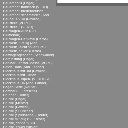
Bauernhof II (Engel)
Bauernhof, fränkisch (VERO)
Bauernhof, niederdeutsch...
Bauernhof, schematisch (And....
Bauhaus-Villa (Pewesti)
Baustelle (VERO)
Baustelle II (VERO)
Bauwagen-Auto (BKF
Blumenau)
Bauwagen-Denkmal (Heros)
Bauwerk, 5-teilig (And....
Bauwerk, leicht poliert (Paul...
Bauwerk, poliert (Heros)
Beiwagengespann (Schowanek)
Bergfestung (Engel)
Berliner-Fenster-Messe (VERO)
Beton-Haus (And. Länder)
Blockhaus mit Bär (Pewesti)
Blockhaus mit Garten...
Blockhaus, Alpen- (VERHOFA)
Blockhaus-BK (And. Länder)
Bogen-Serie (Reuter)
Bomber (C. Fritzsche)
Brunnen (Holler)
Brücke (Engel)
Brücke (Mentor)
Brücke (Pewesti)
Brücke (SFFischer)
Brücke (Spielszene) (Reuter)
Brücke mit Zug (SFFischer)
Brücke, doppelt (BKF...
Brücke, etwas stilisiert...