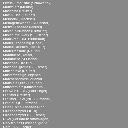
Luxus-Limousine (Schowanek)
Marktplatz (Mentor)
Maschine (Reuter)
Max & Else (Kellner)
Memorial (Drechsel)
Menageriewagen (SFFischer)
Merkel-Fassade (Merkel)
Miniatur-Brunnen (Firma ??)
Miniaturbauwerk (SFFischer)
Mobilkran (BKF Blumenau)
Model, langbeinig (Engel)
Modell, kleenes (Div. DDR)
Modellfassade (Reuter)
Monument (Reuter)
Monument (SFFischer)
Moschee (Div. BRD)
Moschee, große (SFFischer)
Multibrücke (Reuter)
Musterddesign, eigenes...
Märchenschloss, oriental....
Mäuslein Quiek (Kellner)
Münsterplatz (Münster-BV)
OMA AM BERG (Paul Engel)
Oldtimer (Reuter)
Oldtimer-LKW (BKF Blumenau)
Omnibus (C. Fritzsche)
Opas China-Fassade (And....
Ozeandampfer (JURI)
Ozeandampfer (SFFischer)
PSW (PersonenStandWagen)...
Parkschloss-Fassade, große...
Parqüt (SFFischer)