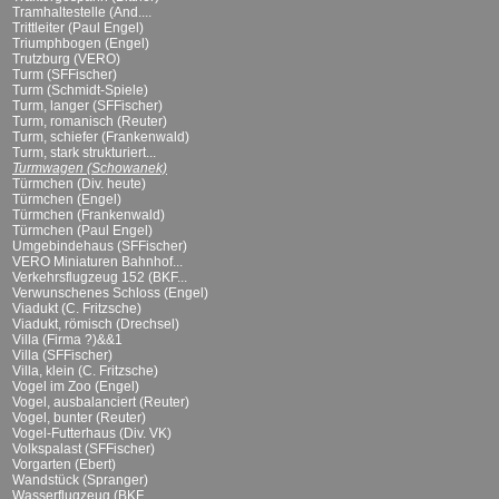
Tramhaltestelle (And....
Trittleiter (Paul Engel)
Triumphbogen (Engel)
Trutzburg (VERO)
Turm (SFFischer)
Turm (Schmidt-Spiele)
Turm, langer (SFFischer)
Turm, romanisch (Reuter)
Turm, schiefer (Frankenwald)
Turm, stark strukturiert...
Turmwagen (Schowanek)
Türmchen (Div. heute)
Türmchen (Engel)
Türmchen (Frankenwald)
Türmchen (Paul Engel)
Umgebindehaus (SFFischer)
VERO Miniaturen Bahnhof...
Verkehrsflugzeug 152 (BKF...
Verwunschenes Schloss (Engel)
Viadukt (C. Fritzsche)
Viadukt, römisch (Drechsel)
Villa (Firma ?)&&1
Villa (SFFischer)
Villa, klein (C. Fritzsche)
Vogel im Zoo (Engel)
Vogel, ausbalanciert (Reuter)
Vogel, bunter (Reuter)
Vogel-Futterhaus (Div. VK)
Volkspalast (SFFischer)
Vorgarten (Ebert)
Wandstück (Spranger)
Wasserflugzeug (BKF