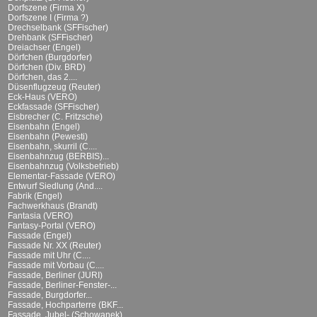
Dorfszene (Firma X)
Dorfszene I (Firma ?)
Drechselbank (SFFischer)
Drehbank (SFFischer)
Dreiachser (Engel)
Dörfchen (Burgdorfer)
Dörfchen (Div. BRD)
Dörfchen, das 2....
Düsenflugzeug (Reuter)
Eck-Haus (VERO)
Eckfassade (SFFischer)
Eisbrecher (C. Fritzsche)
Eisenbahn (Engel)
Eisenbahn (Pewesti)
Eisenbahn, skurril (C....
Eisenbahnzug (BERBIS)...
Eisenbahnzug (Volksbetrieb)
Elementar-Fassade (VERO)
Entwurf Siedlung (And....
Fabrik (Engel)
Fachwerkhaus (Brandt)
Fantasia (VERO)
Fantasy-Portal (VERO)
Fassade (Engel)
Fassade Nr. XX (Reuter)
Fassade mit Uhr (C....
Fassade mit Vorbau (C....
Fassade, Berliner (JURI)
Fassade, Berliner-Fenster-...
Fassade, Burgdorfer...
Fassade, Hochparterre (BKF...
Fassade, Jubel- (Schowanek)