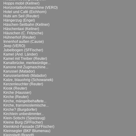
Hopps mobil (Kellner)
Horizontalbohrmaschine (VERO)
Hotel und Café (Eichhorn)
Hubi am Seil (Reuter)
Hängerzug (Engel)
Häschen-Seilbahn (Kellner)
Häschentaxi (Kellner)
Häuschen (C. Fritzsche)
Hühnerhof (Reuter)
Innenhof außen (Cause)
Jeep (VERO)
Jubelbogen (SFFischer)
Kamel (And. Länder)
Kamel mit Treiber (Reuter)
Kanalbrücke, merkwürdige...
Kanone mit Zugmaschine...
Karussel (Matador)
Karusselantrieb (Matador)
Katze, blauohrig (Schowanek)
Kerzenleuchter (Reuter)
Kiosk (Reuter)
Kirche (Hausser)
Kirche (Reuter)
Kirche, mängelbehaftete...
Kirche, transmoslemische...
Kirche? (Burgdorfer)
Kirchlein unbestimmter...
Klein-Sotschi (Spielzeug)
Kleine Burg (SFFischer)
Kleinkind-Fassade (SFFischer)
Kleinsegler (BKF Blumenau)
Kleinstadt (Brandt)