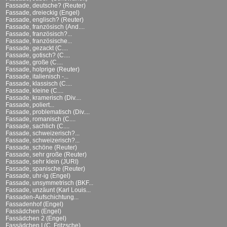
Fassade, deutsche? (Reuter)
Fassade, dreieckig (Engel)
Fassade, englisch? (Reuter)
Fassade, französisch (And....
Fassade, französisch?...
Fassade, französische...
Fassade, gezackt (C....
Fassade, gotisch? (C....
Fassade, große (C....
Fassade, holprige (Reuter)
Fassade, italienisch -...
Fassade, klassisch (C....
Fassade, kleine (C....
Fassade, kramerisch (Div....
Fassade, poliert...
Fassade, problematisch (Div....
Fassade, romanisch (C....
Fassade, sachlich (C....
Fassade, schweizerisch?...
Fassade, schweizerisch?...
Fassade, schöne (Reuter)
Fassade, sehr große (Reuter)
Fassade, sehr klein (JURI)
Fassade, spanische (Reuter)
Fassade, uhr-ig (Engel)
Fassade, unsymmetrisch (BKF...
Fassade, unzäunt (Karl Louis...
Fassaden-Aufschichtung...
Fassadenhof (Engel)
Fassädchen (Engel)
Fassädchen 2 (Engel)
Fassädchen I (C. Fritzsche)