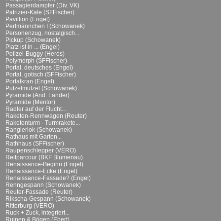
Passagierdampfer (Div. VK)
Patrizier-Kate (SFFischer)
Pavillion (Engel)
Perlmännchen I (Schowanek)
Personenzug, nostalgisch...
Pickup (Schowanek)
Platz ist in ... (Engel)
Polizei-Buggy (Heros)
Polymorph (SFFischer)
Portal, deutsches (Engel)
Portal, gotisch (SFFischer)
Portalkran (Engel)
Putzelmutzel (Schowanek)
Pyramide (And. Länder)
Pyramide (Mentor)
Radler auf der Flucht...
Raketen-Rennwagen (Reuter)
Raketenturm - Turmrakete...
Rangierlok (Schowanek)
Rathaus mit Garten...
Rathhaus (SFFischer)
Raupenschlepper (VERO)
Reitparcour (BKF Blumenau)
Renaissance-Beginn (Engel)
Renaissance-Ecke (Engel)
Renaissance-Fassade? (Engel)
Renngespann (Schowanek)
Reuter-Fassade (Reuter)
Rikscha-Gespann (Schowanek)
Ritterburg (VERO)
Ruck + Zuck, integriert...
Ruinen & Bögen (Ebert)