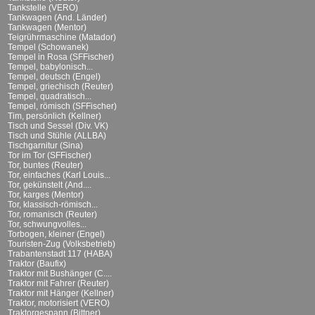
Tankstelle (VERO)
Tankwagen (And. Länder)
Tankwagen (Mentor)
Teigrührmaschine (Matador)
Tempel (Schowanek)
Tempel in Rosa (SFFischer)
Tempel, babylonisch...
Tempel, deutsch (Engel)
Tempel, griechisch (Reuter)
Tempel, quadratisch...
Tempel, römisch (SFFischer)
Tim, persönlich (Kellner)
Tisch und Sessel (Div. VK)
Tisch und Stühle (ALLBA)
Tischgarnitur (Sina)
Tor im Tor (SFFischer)
Tor, buntes (Reuter)
Tor, einfaches (Karl Louis...
Tor, gekünstelt (And....
Tor, karges (Mentor)
Tor, klassisch-römisch...
Tor, romanisch (Reuter)
Tor, schwungvolles...
Torbogen, kleiner (Engel)
Touristen-Zug (Volksbetrieb)
Trabantenstadt 117 (HABA)
Traktor (Baufix)
Traktor mit Bushänger (C....
Traktor mit Fahrer (Reuter)
Traktor mit Hänger (Kellner)
Traktor, motorisiert (VERO)
Traktorgespann (Bittner)