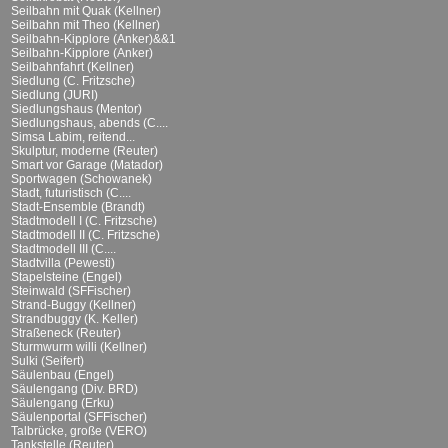
Seilbahn mit Quak (Kellner)
Seilbahn mit Theo (Kellner)
Seilbahn-Kipplore (Anker)&&1
Seilbahn-Kipplore (Anker)
Seilbahnfahrt (Kellner)
Siedlung (C. Fritzsche)
Siedlung (JURI)
Siedlungshaus (Mentor)
Siedlungshaus, abends (C....
Simsa Labim, reitend...
Skulptur, moderne (Reuter)
Smart vor Garage (Matador)
Sportwagen (Schowanek)
Stadt, futuristisch (C....
Stadt-Ensemble (Brandt)
Stadtmodell I (C. Fritzsche)
Stadtmodell II (C. Fritzsche)
Stadtmodell III (C....
Stadtvilla (Pewesti)
Stapelsteine (Engel)
Steinwald (SFFischer)
Strand-Buggy (Kellner)
Strandbuggy (K. Keller)
Straßeneck (Reuter)
Sturmwurm willi (Kellner)
Sulki (Seifert)
Säulenbau (Engel)
Säulengang (Div. BRD)
Säulengang (Erku)
Säulenportal (SFFischer)
Talbrücke, große (VERO)
Tankstelle (Reuter)