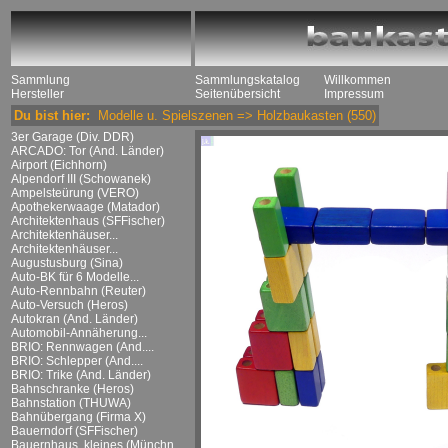
Sammlung
Sammlungskatalog
Willkommen
Hersteller
Seitenübersicht
Impressum
Du bist hier:
Modelle u. Spielszenen
=>
Holzbaukasten
(550)
3er Garage (Div. DDR)
ARCADO: Tor (And. Länder)
Airport (Eichhorn)
Alpendorf III (Schowanek)
Ampelsteürung (VERO)
Apothekerwaage (Matador)
Architektenhaus (SFFischer)
Architektenhäuser...
Architektenhäuser...
Augustusburg (Sina)
Auto-BK für 6 Modelle...
Auto-Rennbahn (Reuter)
Auto-Versuch (Heros)
Autokran (And. Länder)
Automobil-Annäherung...
BRIO: Rennwagen (And....
BRIO: Schlepper (And....
BRIO: Trike (And. Länder)
Bahnschranke (Heros)
Bahnstation (THUWA)
Bahnübergang (Firma X)
Bauerndorf (SFFischer)
Bauernhaus, kleines (Münchn....