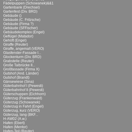
Fädelpuppen (Schowanek)&&1
Gartenbank (Drechsel)
Gartenfest (Div. BRD)
Gebäude ()
Gebäude (C. Fritzsche)
Gebäude (Firma ?)
Gebäude (SFFischer)
Gebäudekomplex (Engel)
Geflügel (Matador)
Gehöft (Engel)
Giraffe (Reuter)
Giraffe, angemalt (VERO)
Glasfenster-Fassade I...
Glockenturm (Div. BRD)
Grabstelle (Reuter)
Große Talbrücke II...
Großfassade (Firma X)
Gutshof (And. Länder)
Gutshof (Brandt)
Gänsewiese (Sina)
Güterbahnhof I (Pewesti)
Güterbahnhof II (Pewesti)
Güterschuppen (Eichhorn)
Güterzug (Frankenwald)
Güterzug (Schowanek)
Güterzug in Fahrt (Engel)
Güterzug, kurz (VERO)
Güterzug, lang (BKF...
H-AW02 (A.w.)
Hafen (Ebert)
Hafen (Mentor)
Hafen-Teil (Reuter)