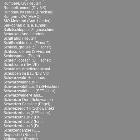
Rumpel-LKW (Reuter)
Rumpelkammer (Div. VK)
Rundhausfassade (Drechsel)
Rungen-LKW (VERO)
SIO-Motorrad (And. Länder)
Sarkophag o. s. ä. (Engel)
Sattelschlepper-Zugmaschine...
Schaukel (And. Länder)
Schiff ahoi (Reuter)
Schiffsmühle u. a. (Firma ?)
Schloss, großes (SFFischer)
Schloss, kleines (SFFischer)
Schlossportal (Engel)
Schrein, gotisch (SFFischer)
Schubkarre (Div. VK)
Schule mit Arbeiterdenkmal...
Schuppen im Bau (Div. VK)
Schwarzwald-Hochhaus...
Schwarzwaldhaus III...
Schwarzwaldhaus X (SFFischer)
Schwarzwaldhütte (SFFischer)
Schwarzwälder-Haus...
Schweizer Dorf (Schowanek)
Schweizer Fassade (Engel)
Schweizerdorf II (Schowanek)
Schweizerhaus (SFFischer)
Schweizerhaus 2 (Fa....
Schweizerhaus 2 (Fa....
Schweizerhaus 3 (Fa....
Schützenpanzer (C....
Segelschiff (Reuter)
Seilakrobat (Reuter)