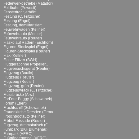
Federwerkgetriebe (Matador)
Feldbahn (Pewesti)
Fensterfront, erhöht...
Festung (C. Fritzsche)
Festung (Engel)
Festung, demilitarisiert...
Feuwehrwagen (Kellner)
Feürwehrauto (Mentor)
Feürwehrauto (Reuter)
Fiasko auf Rädern (Eichhorn)
Figuren-Steckspiel (Engel)
Figuren-Steckspiel (Reuter)
Flak (Kellner)
Flotter Flitzer (BWH)
Fluggerät ohne Propeller...
Flugversuchsgerät (Reuter)
Flugzeug (Baufix)
Flugzeug (Reuter)
Flugzeug (Reuter)
Flugzeug, grün (Reuter)
Flugzeugwrack (C. Fritzsche)
Flussbrücke (A.w.)
ForFour-Buggy (Schowanek)
Forum (Ebert)
Frachtschiff (Schowanek)
Frauenkirche Dresden (Firma...
Froschbootauto (Kellner)
Fröbel-Fassade (Reuter)
Fugzeug, dreimotorisch (C....
Fuhrpark (BKF Blumenau)
Fuhrpark (VERO)
Fußgängerampel (VERO)