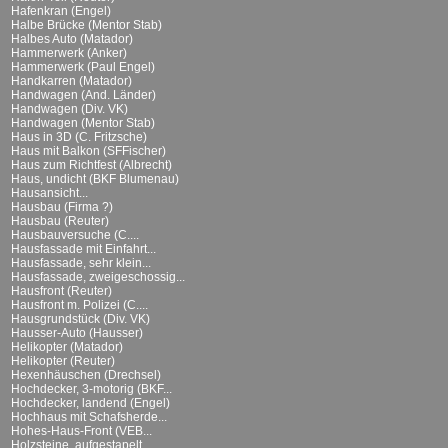
Hafenkran (Engel)
Halbe Brücke (Mentor Stab)
Halbes Auto (Matador)
Hammerwerk (Anker)
Hammerwerk (Paul Engel)
Handkarren (Matador)
Handwagen (And. Länder)
Handwagen (Div. VK)
Handwagen (Mentor Stab)
Haus in 3D (C. Fritzsche)
Haus mit Balkon (SFFischer)
Haus zum Richtfest (Albrecht)
Haus, undicht (BKF Blumenau)
Hausansicht...
Hausbau (Firma ?)
Hausbau (Reuter)
Hausbauversuche (C....
Hausfassade mit Einfahrt...
Hausfassade, sehr klein...
Hausfassade, zweigeschossig...
Hausfront (Reuter)
Hausfront m. Polizei (C....
Hausgrundstück (Div. VK)
Hausser-Auto (Hausser)
Helikopter (Matador)
Helikopter (Reuter)
Hexenhäuschen (Drechsel)
Hochdecker, 3-motorig (BKF...
Hochdecker, landend (Engel)
Hochhaus mit Schafsherde...
Hohes-Haus-Front (VEB...
Holzsteine, aufgestapelt...