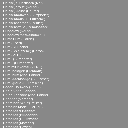
Brücke, futuristiscch (Näf)
Brücke, große (Reuter)
Brücke, kleine (Reuter)
Brückenbauwerk (Burgdorfer)
Brückenhaus (C. Fritzsche)
Brückensegment (Reuter)
Brückenstraße, Renaissance-...
Bungalow (Reuter)
Bungalow mit Walmdach (C....
Bunte Burg (Cause)
Burg (Ebert)
Burg (SFFischer)
Burg (Spielszene) (Heros)
Burg (VERO)
Burg I (Burgdorfer)
Burg II (Burgdorfer)
Burg mit Inventar (VERO)
Burg, belagert (Eichhorn)
Burg, bunt (And. Länder)
Burg, dachlastige (SFFischer)
Burg, große (C. Fritzsche)
Bögen-Bauwerk (Engel)
Chalet (And. Länder)
China-Fassade (And. Länder)
Chopper (Matador)
Container-Schiff (Reuter)
Dampfer, Modell- (VERO)
Dampflok & Bahnhof...
Dampflok (Burgdorfer)
Dampflok (C. Fritzsche)
Dampflok (Matador)
Dampflok (Pewesti)