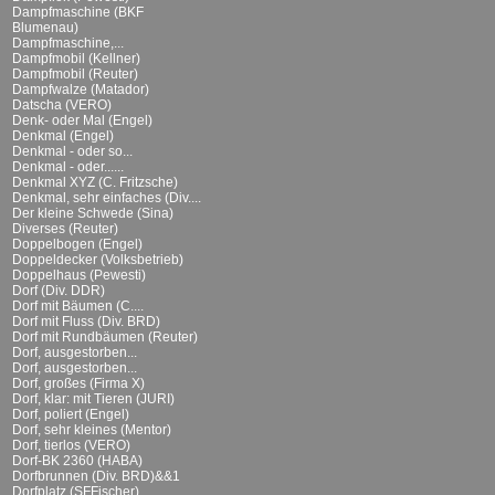
Dampfmaschine (BKF
Blumenau)
Dampfmaschine,...
Dampfmobil (Kellner)
Dampfmobil (Reuter)
Dampfwalze (Matador)
Datscha (VERO)
Denk- oder Mal (Engel)
Denkmal (Engel)
Denkmal - oder so...
Denkmal - oder......
Denkmal XYZ (C. Fritzsche)
Denkmal, sehr einfaches (Div....
Der kleine Schwede (Sina)
Diverses (Reuter)
Doppelbogen (Engel)
Doppeldecker (Volksbetrieb)
Doppelhaus (Pewesti)
Dorf (Div. DDR)
Dorf mit Bäumen (C....
Dorf mit Fluss (Div. BRD)
Dorf mit Rundbäumen (Reuter)
Dorf, ausgestorben...
Dorf, ausgestorben...
Dorf, großes (Firma X)
Dorf, klar: mit Tieren (JURI)
Dorf, poliert (Engel)
Dorf, sehr kleines (Mentor)
Dorf, tierlos (VERO)
Dorf-BK 2360 (HABA)
Dorfbrunnen (Div. BRD)&&1
Dorfplatz (SFFischer)