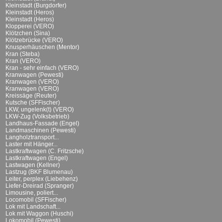
Kleinstadt (Burgdorfer)
Kleinstadt (Heros)
Kleinstadt (Heros)
Klopperei (VERO)
Klötzchen (Sina)
Klötzebrücke (VERO)
Knusperhäuschen (Mentor)
Kran (Steba)
Kran (VERO)
Kran - sehr einfach (VERO)
Kranwagen (Pewesti)
Kranwagen (VERO)
Kranwagen (VERO)
Kreissäge (Reuter)
Kutsche (SFFischer)
LKW, ungelenk(t) (VERO)
LKW-Zug (Volksbetrieb)
Landhaus-Fassade (Engel)
Landmaschinen (Pewesti)
Langholztransport...
Laster mit Hänger...
Lastkraftwagen (C. Fritzsche)
Lastkraftwagen (Engel)
Lastwagen (Kellner)
Lastzug (BKF Blumenau)
Leiter, perplex (Liebehenz)
Liefer-Dreirad (Spranger)
Limousine, poliert...
Locomobil (SFFischer)
Lok mit Landschaft...
Lok mit Waggon (Huschi)
Lokomobil (Pewesti)