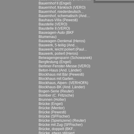
Bauernhof II (Engel)
Bauernhof, fränkisch (VERO)
Bauernhof, niederdeutsch...
Bauernhof, schematisch (And....
Bauhaus-Villa (Pewesti)
Baustelle (VERO)
Baustelle II (VERO)
Bauwagen-Auto (BKF
Blumenau)
Bauwagen-Denkmal (Heros)
Bauwerk, 5-teilig (And....
Bauwerk, leicht poliert (Paul...
Bauwerk, poliert (Heros)
Beiwagengespann (Schowanek)
Bergfestung (Engel)
Berliner-Fenster-Messe (VERO)
Beton-Haus (And. Länder)
Blockhaus mit Bär (Pewesti)
Blockhaus mit Garten...
Blockhaus, Alpen- (VERHOFA)
Blockhaus-BK (And. Länder)
Bogen-Serie (Reuter)
Bomber (C. Fritzsche)
Brunnen (Holler)
Brücke (Engel)
Brücke (Mentor)
Brücke (Pewesti)
Brücke (SFFischer)
Brücke (Spielszene) (Reuter)
Brücke mit Zug (SFFischer)
Brücke, doppelt (BKF...
Brücke, etwas stilisiert...