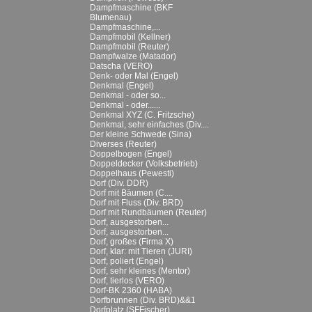
Dampfmaschine (BKF
Blumenau)
Dampfmaschine,...
Dampfmobil (Kellner)
Dampfmobil (Reuter)
Dampfwalze (Matador)
Datscha (VERO)
Denk- oder Mal (Engel)
Denkmal (Engel)
Denkmal - oder so...
Denkmal - oder......
Denkmal XYZ (C. Fritzsche)
Denkmal, sehr einfaches (Div....
Der kleine Schwede (Sina)
Diverses (Reuter)
Doppelbogen (Engel)
Doppeldecker (Volksbetrieb)
Doppelhaus (Pewesti)
Dorf (Div. DDR)
Dorf mit Bäumen (C....
Dorf mit Fluss (Div. BRD)
Dorf mit Rundbäumen (Reuter)
Dorf, ausgestorben...
Dorf, ausgestorben...
Dorf, großes (Firma X)
Dorf, klar: mit Tieren (JURI)
Dorf, poliert (Engel)
Dorf, sehr kleines (Mentor)
Dorf, tierlos (VERO)
Dorf-BK 2360 (HABA)
Dorfbrunnen (Div. BRD)&&1
Dorfplatz (SFFischer)