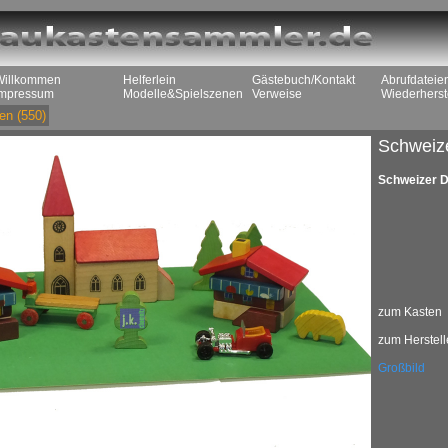
Willkommen
Helferlein
Gästebuch/Kontakt
Abrufdateie
Impressum
Modelle&Spielszenen
Verweise
Wiederherst
en
(550)
Schweiz
Schweizer D
zum Kasten
zum Herstell
Großbild