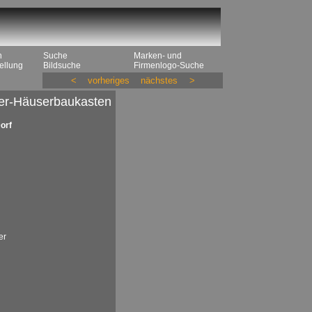
n
Suche
Marken- und
ellung
Bildsuche
Firmenlogo-Suche
<
vorheriges
nächstes
>
er-Häuserbaukasten
orf
er