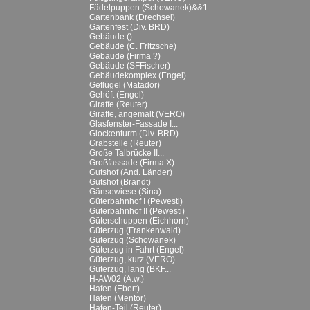
Fädelpuppen (Schowanek)&&1
Gartenbank (Drechsel)
Gartenfest (Div. BRD)
Gebäude ()
Gebäude (C. Fritzsche)
Gebäude (Firma ?)
Gebäude (SFFischer)
Gebäudekomplex (Engel)
Geflügel (Matador)
Gehöft (Engel)
Giraffe (Reuter)
Giraffe, angemalt (VERO)
Glasfenster-Fassade I...
Glockenturm (Div. BRD)
Grabstelle (Reuter)
Große Talbrücke II...
Großfassade (Firma X)
Gutshof (And. Länder)
Gutshof (Brandt)
Gänsewiese (Sina)
Güterbahnhof I (Pewesti)
Güterbahnhof II (Pewesti)
Güterschuppen (Eichhorn)
Güterzug (Frankenwald)
Güterzug (Schowanek)
Güterzug in Fahrt (Engel)
Güterzug, kurz (VERO)
Güterzug, lang (BKF...
H-AW02 (A.w.)
Hafen (Ebert)
Hafen (Mentor)
Hafen-Teil (Reuter)