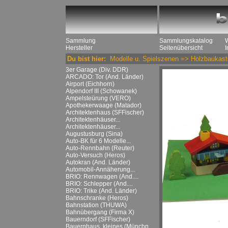
Sammlung
Sammlungskatalog
Hersteller
Seitenübersicht
Du bist hier:
Modelle u. Spielszenen
=>
Holzbaukast
3er Garage (Div. DDR)
ARCADO: Tor (And. Länder)
Airport (Eichhorn)
Alpendorf III (Schowanek)
Ampelsteürung (VERO)
Apothekerwaage (Matador)
Architektenhaus (SFFischer)
Architektenhäuser...
Architektenhäuser...
Augustusburg (Sina)
Auto-BK für 6 Modelle...
Auto-Rennbahn (Reuter)
Auto-Versuch (Heros)
Autokran (And. Länder)
Automobil-Annäherung...
BRIO: Rennwagen (And....
BRIO: Schlepper (And....
BRIO: Trike (And. Länder)
Bahnschranke (Heros)
Bahnstation (THUWA)
Bahnübergang (Firma X)
Bauerndorf (SFFischer)
Bauernhaus, kleines (Münchn....