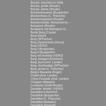
Brücke, futuristiscch (Näf)
Brücke, große (Reuter)
Brücke, kleine (Reuter)
Brückenbauwerk (Burgdorfer)
Brückenhaus (C. Fritzsche)
Brückensegment (Reuter)
Brückenstraße, Renaissance-...
Bungalow (Reuter)
Bungalow mit Walmdach (C....
Bunte Burg (Cause)
Burg (Ebert)
Burg (SFFischer)
Burg (Spielszene) (Heros)
Burg (VERO)
Burg I (Burgdorfer)
Burg II (Burgdorfer)
Burg mit Inventar (VERO)
Burg, belagert (Eichhorn)
Burg, bunt (And. Länder)
Burg, dachlastige (SFFischer)
Burg, große (C. Fritzsche)
Bögen-Bauwerk (Engel)
Chalet (And. Länder)
China-Fassade (And. Länder)
Chopper (Matador)
Container-Schiff (Reuter)
Dampfer, Modell- (VERO)
Dampflok & Bahnhof...
Dampflok (Burgdorfer)
Dampflok (C. Fritzsche)
Dampflok (Matador)
Dampflok (Pewesti)