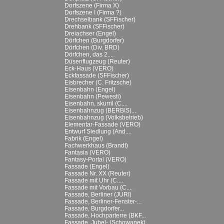
Dorfszene (Firma X)
Dorfszene I (Firma ?)
Drechselbank (SFFischer)
Drehbank (SFFischer)
Dreiachser (Engel)
Dörfchen (Burgdorfer)
Dörfchen (Div. BRD)
Dörfchen, das 2....
Düsenflugzeug (Reuter)
Eck-Haus (VERO)
Eckfassade (SFFischer)
Eisbrecher (C. Fritzsche)
Eisenbahn (Engel)
Eisenbahn (Pewesti)
Eisenbahn, skurril (C....
Eisenbahnzug (BERBIS)...
Eisenbahnzug (Volksbetrieb)
Elementar-Fassade (VERO)
Entwurf Siedlung (And....
Fabrik (Engel)
Fachwerkhaus (Brandt)
Fantasia (VERO)
Fantasy-Portal (VERO)
Fassade (Engel)
Fassade Nr. XX (Reuter)
Fassade mit Uhr (C....
Fassade mit Vorbau (C....
Fassade, Berliner (JURI)
Fassade, Berliner-Fenster-...
Fassade, Burgdorfer...
Fassade, Hochparterre (BKF...
Fassade, Jubel- (Schowanek)