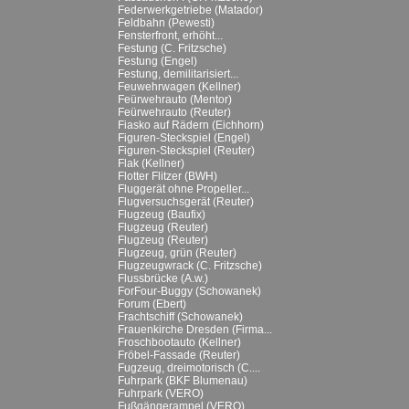
Federwerkgetriebe (Matador)
Feldbahn (Pewesti)
Fensterfront, erhöht...
Festung (C. Fritzsche)
Festung (Engel)
Festung, demilitarisiert...
Feuwehrwagen (Kellner)
Feürwehrauto (Mentor)
Feürwehrauto (Reuter)
Fiasko auf Rädern (Eichhorn)
Figuren-Steckspiel (Engel)
Figuren-Steckspiel (Reuter)
Flak (Kellner)
Flotter Flitzer (BWH)
Fluggerät ohne Propeller...
Flugversuchsgerät (Reuter)
Flugzeug (Baufix)
Flugzeug (Reuter)
Flugzeug (Reuter)
Flugzeug, grün (Reuter)
Flugzeugwrack (C. Fritzsche)
Flussbrücke (A.w.)
ForFour-Buggy (Schowanek)
Forum (Ebert)
Frachtschiff (Schowanek)
Frauenkirche Dresden (Firma...
Froschbootauto (Kellner)
Fröbel-Fassade (Reuter)
Fugzeug, dreimotorisch (C....
Fuhrpark (BKF Blumenau)
Fuhrpark (VERO)
Fußgängerampel (VERO)