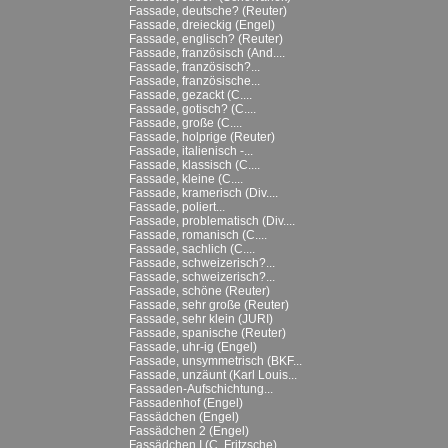
Fassade, deutsche? (Reuter)
Fassade, dreieckig (Engel)
Fassade, englisch? (Reuter)
Fassade, französisch (And....
Fassade, französisch?...
Fassade, französische...
Fassade, gezackt (C....
Fassade, gotisch? (C....
Fassade, große (C....
Fassade, holprige (Reuter)
Fassade, italienisch -...
Fassade, klassisch (C....
Fassade, kleine (C....
Fassade, kramerisch (Div....
Fassade, poliert...
Fassade, problematisch (Div....
Fassade, romanisch (C....
Fassade, sachlich (C....
Fassade, schweizerisch?...
Fassade, schweizerisch?...
Fassade, schöne (Reuter)
Fassade, sehr große (Reuter)
Fassade, sehr klein (JURI)
Fassade, spanische (Reuter)
Fassade, uhr-ig (Engel)
Fassade, unsymmetrisch (BKF...
Fassade, unzäunt (Karl Louis...
Fassaden-Aufschichtung...
Fassadenhof (Engel)
Fassädchen (Engel)
Fassädchen 2 (Engel)
Fassädchen I (C. Fritzsche)