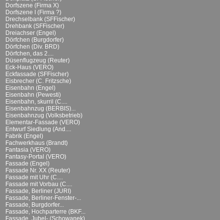
Dorfszene (Firma X)
Dorfszene I (Firma ?)
Drechselbank (SFFischer)
Drehbank (SFFischer)
Dreiachser (Engel)
Dörfchen (Burgdorfer)
Dörfchen (Div. BRD)
Dörfchen, das 2....
Düsenflugzeug (Reuter)
Eck-Haus (VERO)
Eckfassade (SFFischer)
Eisbrecher (C. Fritzsche)
Eisenbahn (Engel)
Eisenbahn (Pewesti)
Eisenbahn, skurril (C....
Eisenbahnzug (BERBIS)...
Eisenbahnzug (Volksbetrieb)
Elementar-Fassade (VERO)
Entwurf Siedlung (And....
Fabrik (Engel)
Fachwerkhaus (Brandt)
Fantasia (VERO)
Fantasy-Portal (VERO)
Fassade (Engel)
Fassade Nr. XX (Reuter)
Fassade mit Uhr (C....
Fassade mit Vorbau (C....
Fassade, Berliner (JURI)
Fassade, Berliner-Fenster-...
Fassade, Burgdorfer...
Fassade, Hochparterre (BKF...
Fassade, Jubel- (Schowanek)