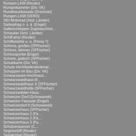
Rumpel-LKW (Reuter)
Rumpelkammer (Div. VK)
Rundhausfassade (Drechsel)
Rungen-LKW (VERO)
SIO-Motorrad (And. Länder)
Sarkophag o. s. ä. (Engel)
Sattelschlepper-Zugmaschine...
Schaukel (And. Länder)
Schiff ahoi (Reuter)
Schiffsmühle u. a. (Firma ?)
Schloss, großes (SFFischer)
Schloss, kleines (SFFischer)
Schlossportal (Engel)
Schrein, gotisch (SFFischer)
Schubkarre (Div. VK)
Schule mit Arbeiterdenkmal...
Schuppen im Bau (Div. VK)
Schwarzwald-Hochhaus...
Schwarzwaldhaus III...
Schwarzwaldhaus X (SFFischer)
Schwarzwaldhütte (SFFischer)
Schwarzwälder-Haus...
Schweizer Dorf (Schowanek)
Schweizer Fassade (Engel)
Schweizerdorf II (Schowanek)
Schweizerhaus (SFFischer)
Schweizerhaus 2 (Fa....
Schweizerhaus 2 (Fa....
Schweizerhaus 3 (Fa....
Schützenpanzer (C....
Segelschiff (Reuter)
Seilakrobat (Reuter)