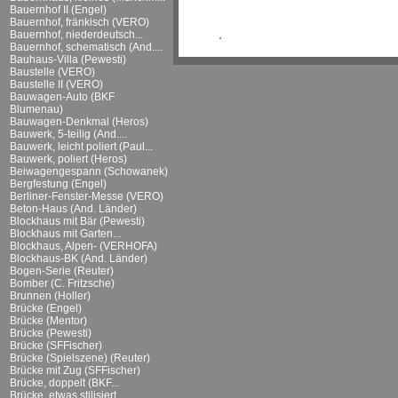
Bauernhof II (Engel)
Bauernhof, fränkisch (VERO)
Bauernhof, niederdeutsch...
Bauernhof, schematisch (And....
Bauhaus-Villa (Pewesti)
Baustelle (VERO)
Baustelle II (VERO)
Bauwagen-Auto (BKF
Blumenau)
Bauwagen-Denkmal (Heros)
Bauwerk, 5-teilig (And....
Bauwerk, leicht poliert (Paul...
Bauwerk, poliert (Heros)
Beiwagengespann (Schowanek)
Bergfestung (Engel)
Berliner-Fenster-Messe (VERO)
Beton-Haus (And. Länder)
Blockhaus mit Bär (Pewesti)
Blockhaus mit Garten...
Blockhaus, Alpen- (VERHOFA)
Blockhaus-BK (And. Länder)
Bogen-Serie (Reuter)
Bomber (C. Fritzsche)
Brunnen (Holler)
Brücke (Engel)
Brücke (Mentor)
Brücke (Pewesti)
Brücke (SFFischer)
Brücke (Spielszene) (Reuter)
Brücke mit Zug (SFFischer)
Brücke, doppelt (BKF...
Brücke, etwas stilisiert...