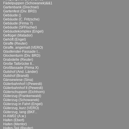
Fädelpuppen (Schowanek)&&1
Gartenbank (Drechsel)
Gartenfest (Div. BRD)
Gebäude ()
Gebäude (C. Fritzsche)
Gebäude (Firma ?)
Gebäude (SFFischer)
Gebäudekomplex (Engel)
Geflügel (Matador)
Gehöft (Engel)
Giraffe (Reuter)
Giraffe, angemalt (VERO)
Glasfenster-Fassade I...
Glockenturm (Div. BRD)
Grabstelle (Reuter)
Große Talbrücke II...
Großfassade (Firma X)
Gutshof (And. Länder)
Gutshof (Brandt)
Gänsewiese (Sina)
Güterbahnhof I (Pewesti)
Güterbahnhof II (Pewesti)
Güterschuppen (Eichhorn)
Güterzug (Frankenwald)
Güterzug (Schowanek)
Güterzug in Fahrt (Engel)
Güterzug, kurz (VERO)
Güterzug, lang (BKF...
H-AW02 (A.w.)
Hafen (Ebert)
Hafen (Mentor)
Hafen-Teil (Reuter)