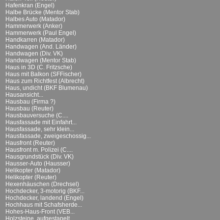
Hafenkran (Engel)
Halbe Brücke (Mentor Stab)
Halbes Auto (Matador)
Hammerwerk (Anker)
Hammerwerk (Paul Engel)
Handkarren (Matador)
Handwagen (And. Länder)
Handwagen (Div. VK)
Handwagen (Mentor Stab)
Haus in 3D (C. Fritzsche)
Haus mit Balkon (SFFischer)
Haus zum Richtfest (Albrecht)
Haus, undicht (BKF Blumenau)
Hausansicht...
Hausbau (Firma ?)
Hausbau (Reuter)
Hausbauversuche (C....
Hausfassade mit Einfahrt...
Hausfassade, sehr klein...
Hausfassade, zweigeschossig...
Hausfront (Reuter)
Hausfront m. Polizei (C....
Hausgrundstück (Div. VK)
Hausser-Auto (Hausser)
Helikopter (Matador)
Helikopter (Reuter)
Hexenhäuschen (Drechsel)
Hochdecker, 3-motorig (BKF...
Hochdecker, landend (Engel)
Hochhaus mit Schafsherde...
Hohes-Haus-Front (VEB...
Holzsteine, aufgestapelt...