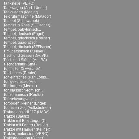
Tankstelle (VERO)
Tankwagen (And. Länder)
Tankwagen (Mentor)
Teigrührmaschine (Matador)
Tempel (Schowanek)
Tempel in Rosa (SFFischer)
Tempel, babylonisch...
Tempel, deutsch (Engel)
Tempel, griechisch (Reuter)
Tempel, quadratisch...
Tempel, römisch (SFFischer)
Tim, persönlich (Kellner)
Tisch und Sessel (Div. VK)
Tisch und Stühle (ALLBA)
Tischgarnitur (Sina)
Tor im Tor (SFFischer)
Tor, buntes (Reuter)
Tor, einfaches (Karl Louis...
Tor, gekünstelt (And....
Tor, karges (Mentor)
Tor, klassisch-römisch...
Tor, romanisch (Reuter)
Tor, schwungvolles...
Torbogen, kleiner (Engel)
Touristen-Zug (Volksbetrieb)
Trabantenstadt 117 (HABA)
Traktor (Baufix)
Traktor mit Bushänger (C....
Traktor mit Fahrer (Reuter)
Traktor mit Hänger (Kellner)
Traktor, motorisiert (VERO)
Traktorgespann (Bittner)