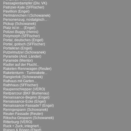
Passagierdampfer (Div. VK)
Patrizier-Kate (SFFischer)
Pavillion (Engel)
Perlmännchen I (Schowanek)
Personenzug, nostalgisch...
Pickup (Schowanek)
Platz ist in ... (Engel)
Polizei-Buggy (Heros)
Polymorph (SFFischer)
Portal, deutsches (Engel)
Portal, gotisch (SFFischer)
Portalkran (Engel)
Putzelmutzel (Schowanek)
Pyramide (And. Länder)
Pyramide (Mentor)
Radler auf der Flucht...
Raketen-Rennwagen (Reuter)
Raketenturm - Turmrakete...
Rangierlok (Schowanek)
Rathaus mit Garten...
Rathhaus (SFFischer)
Raupenschlepper (VERO)
Reitparcour (BKF Blumenau)
Renaissance-Beginn (Engel)
Renaissance-Ecke (Engel)
Renaissance-Fassade? (Engel)
Renngespann (Schowanek)
Reuter-Fassade (Reuter)
Rikscha-Gespann (Schowanek)
Ritterburg (VERO)
Ruck + Zuck, integriert...
Ruinen & Bögen (Ebert)