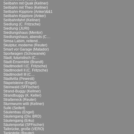
Seilbahn mit Quak (Kellner)
Seilbahn mit Theo (Kellner)
Seilbahn-Kipplore (Anker)&&1
Seilbahn-Kipplore (Anker)
Seilbahnfahrt (Kellner)
Siedlung (C. Fritzsche)
Siedlung (JURI)
Siedlungshaus (Mentor)
Siedlungshaus, abends (C....
Simsa Labim, reitend...
Skulptur, moderne (Reuter)
Smart vor Garage (Matador)
Sportwagen (Schowanek)
Stadt, futuristisch (C....
Stadt-Ensemble (Brandt)
Stadtmodell I (C. Fritzsche)
Stadtmodell II (C. Fritzsche)
Stadtmodell III (C....
Stadtvilla (Pewesti)
Stapelsteine (Engel)
Steinwald (SFFischer)
Strand-Buggy (Kellner)
Strandbuggy (K. Keller)
Straßeneck (Reuter)
Sturmwurm willi (Kellner)
Sulki (Seifert)
Säulenbau (Engel)
Säulengang (Div. BRD)
Säulengang (Erku)
Säulenportal (SFFischer)
Talbrücke, große (VERO)
Tankstelle (Reuter)