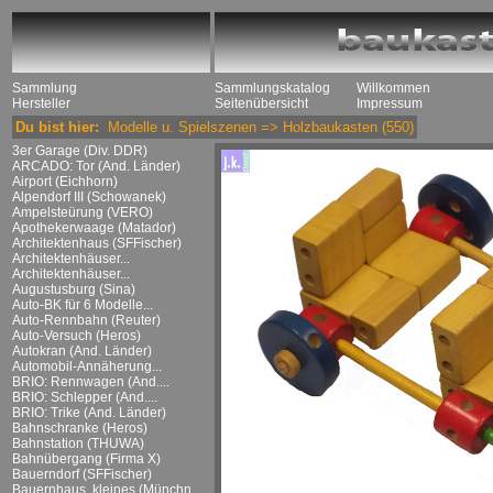
Sammlung
Sammlungskatalog
Willkommen
Hersteller
Seitenübersicht
Impressum
Du bist hier:
Modelle u. Spielszenen
=>
Holzbaukasten
(550)
3er Garage (Div. DDR)
ARCADO: Tor (And. Länder)
Airport (Eichhorn)
Alpendorf III (Schowanek)
Ampelsteürung (VERO)
Apothekerwaage (Matador)
Architektenhaus (SFFischer)
Architektenhäuser...
Architektenhäuser...
Augustusburg (Sina)
Auto-BK für 6 Modelle...
Auto-Rennbahn (Reuter)
Auto-Versuch (Heros)
Autokran (And. Länder)
Automobil-Annäherung...
BRIO: Rennwagen (And....
BRIO: Schlepper (And....
BRIO: Trike (And. Länder)
Bahnschranke (Heros)
Bahnstation (THUWA)
Bahnübergang (Firma X)
Bauerndorf (SFFischer)
Bauernhaus, kleines (Münchn....