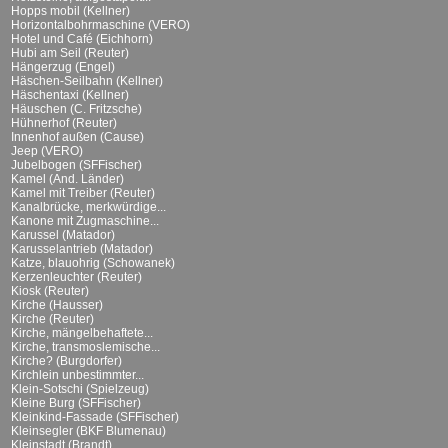
Hopps mobil (Kellner)
Horizontalbohrmaschine (VERO)
Hotel und Café (Eichhorn)
Hubi am Seil (Reuter)
Hängerzug (Engel)
Häschen-Seilbahn (Kellner)
Häschentaxi (Kellner)
Häuschen (C. Fritzsche)
Hühnerhof (Reuter)
Innenhof außen (Cause)
Jeep (VERO)
Jubelbogen (SFFischer)
Kamel (And. Länder)
Kamel mit Treiber (Reuter)
Kanalbrücke, merkwürdige...
Kanone mit Zugmaschine...
Karussel (Matador)
Karusselantrieb (Matador)
Katze, blauohrig (Schowanek)
Kerzenleuchter (Reuter)
Kiosk (Reuter)
Kirche (Hausser)
Kirche (Reuter)
Kirche, mängelbehaftete...
Kirche, transmoslemische...
Kirche? (Burgdorfer)
Kirchlein unbestimmter...
Klein-Sotschi (Spielzeug)
Kleine Burg (SFFischer)
Kleinkind-Fassade (SFFischer)
Kleinsegler (BKF Blumenau)
Kleinstadt (Brandt)