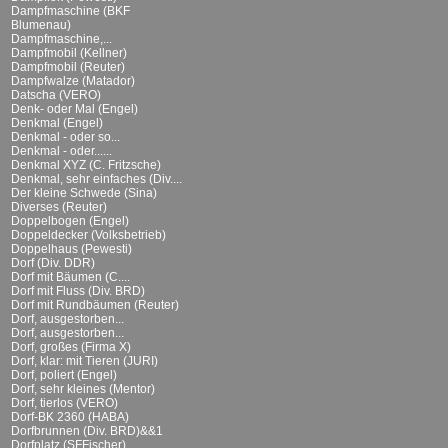
Dampfmaschine (BKF
Blumenau)
Dampfmaschine,...
Dampfmobil (Kellner)
Dampfmobil (Reuter)
Dampfwalze (Matador)
Datscha (VERO)
Denk- oder Mal (Engel)
Denkmal (Engel)
Denkmal - oder so...
Denkmal - oder......
Denkmal XYZ (C. Fritzsche)
Denkmal, sehr einfaches (Div....
Der kleine Schwede (Sina)
Diverses (Reuter)
Doppelbogen (Engel)
Doppeldecker (Volksbetrieb)
Doppelhaus (Pewesti)
Dorf (Div. DDR)
Dorf mit Bäumen (C....
Dorf mit Fluss (Div. BRD)
Dorf mit Rundbäumen (Reuter)
Dorf, ausgestorben...
Dorf, ausgestorben...
Dorf, großes (Firma X)
Dorf, klar: mit Tieren (JURI)
Dorf, poliert (Engel)
Dorf, sehr kleines (Mentor)
Dorf, tierlos (VERO)
Dorf-BK 2360 (HABA)
Dorfbrunnen (Div. BRD)&&1
Dorfplatz (SFFischer)