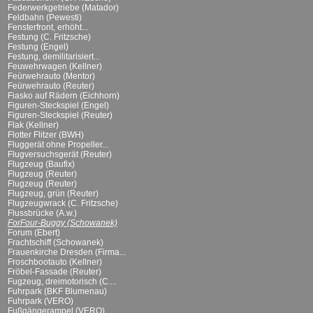
Federwerkgetriebe (Matador)
Feldbahn (Pewesti)
Fensterfront, erhöht...
Festung (C. Fritzsche)
Festung (Engel)
Festung, demilitarisiert...
Feuwehrwagen (Kellner)
Feürwehrauto (Mentor)
Feürwehrauto (Reuter)
Fiasko auf Rädern (Eichhorn)
Figuren-Steckspiel (Engel)
Figuren-Steckspiel (Reuter)
Flak (Kellner)
Flotter Flitzer (BWH)
Fluggerät ohne Propeller...
Flugversuchsgerät (Reuter)
Flugzeug (Baufix)
Flugzeug (Reuter)
Flugzeug (Reuter)
Flugzeug, grün (Reuter)
Flugzeugwrack (C. Fritzsche)
Flussbrücke (A.w.)
ForFour-Buggy (Schowanek)
Forum (Ebert)
Frachtschiff (Schowanek)
Frauenkirche Dresden (Firma...
Froschbootauto (Kellner)
Fröbel-Fassade (Reuter)
Fugzeug, dreimotorisch (C....
Fuhrpark (BKF Blumenau)
Fuhrpark (VERO)
Fußgängerampel (VERO)