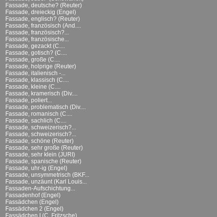
Fassade, deutsche? (Reuter)
Fassade, dreieckig (Engel)
Fassade, englisch? (Reuter)
Fassade, französisch (And....
Fassade, französisch?...
Fassade, französische...
Fassade, gezackt (C....
Fassade, gotisch? (C....
Fassade, große (C....
Fassade, holprige (Reuter)
Fassade, italienisch -...
Fassade, klassisch (C....
Fassade, kleine (C....
Fassade, kramerisch (Div....
Fassade, poliert...
Fassade, problematisch (Div....
Fassade, romanisch (C....
Fassade, sachlich (C....
Fassade, schweizerisch?...
Fassade, schweizerisch?...
Fassade, schöne (Reuter)
Fassade, sehr große (Reuter)
Fassade, sehr klein (JURI)
Fassade, spanische (Reuter)
Fassade, uhr-ig (Engel)
Fassade, unsymmetrisch (BKF...
Fassade, unzäunt (Karl Louis...
Fassaden-Aufschichtung...
Fassadenhof (Engel)
Fassädchen (Engel)
Fassädchen 2 (Engel)
Fassädchen I (C. Fritzsche)