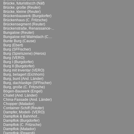
Brücke, futuristiscch (Näf)
Brücke, große (Reuter)
Brücke, kleine (Reuter)
Brückenbauwerk (Burgdorfer)
Brückenhaus (C. Fritzsche)
Brückensegment (Reuter)
Brückenstraße, Renaissance-...
Bungalow (Reuter)
Bungalow mit Walmdach (C....
Bunte Burg (Cause)
Burg (Ebert)
Burg (SFFischer)
Burg (Spielszene) (Heros)
Burg (VERO)
Burg I (Burgdorfer)
Burg II (Burgdorfer)
Burg mit Inventar (VERO)
Burg, belagert (Eichhorn)
Burg, bunt (And. Länder)
Burg, dachlastige (SFFischer)
Burg, große (C. Fritzsche)
Bögen-Bauwerk (Engel)
Chalet (And. Länder)
China-Fassade (And. Länder)
Chopper (Matador)
Container-Schiff (Reuter)
Dampfer, Modell- (VERO)
Dampflok & Bahnhof...
Dampflok (Burgdorfer)
Dampflok (C. Fritzsche)
Dampflok (Matador)
Dampflok (Pewesti)