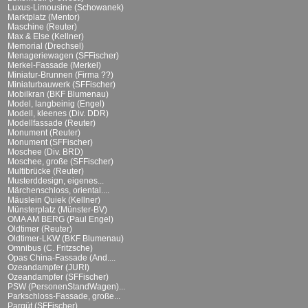
Luxus-Limousine (Schowanek)
Marktplatz (Mentor)
Maschine (Reuter)
Max & Else (Kellner)
Memorial (Drechsel)
Menageriewagen (SFFischer)
Merkel-Fassade (Merkel)
Miniatur-Brunnen (Firma ??)
Miniaturbauwerk (SFFischer)
Mobilkran (BKF Blumenau)
Model, langbeinig (Engel)
Modell, kleenes (Div. DDR)
Modellfassade (Reuter)
Monument (Reuter)
Monument (SFFischer)
Moschee (Div. BRD)
Moschee, große (SFFischer)
Multibrücke (Reuter)
Musterddesign, eigenes...
Märchenschloss, oriental....
Mäuslein Quiek (Kellner)
Münsterplatz (Münster-BV)
OMA AM BERG (Paul Engel)
Oldtimer (Reuter)
Oldtimer-LKW (BKF Blumenau)
Omnibus (C. Fritzsche)
Opas China-Fassade (And....
Ozeandampfer (JURI)
Ozeandampfer (SFFischer)
PSW (PersonenStandWagen)...
Parkschloss-Fassade, große...
Parqüt (SFFischer)