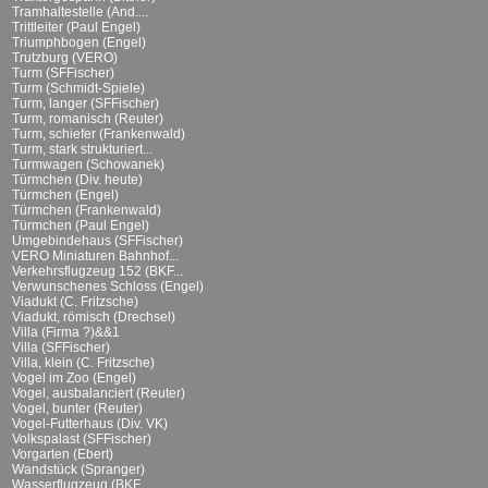
Tramhaltestelle (And....
Trittleiter (Paul Engel)
Triumphbogen (Engel)
Trutzburg (VERO)
Turm (SFFischer)
Turm (Schmidt-Spiele)
Turm, langer (SFFischer)
Turm, romanisch (Reuter)
Turm, schiefer (Frankenwald)
Turm, stark strukturiert...
Turmwagen (Schowanek)
Türmchen (Div. heute)
Türmchen (Engel)
Türmchen (Frankenwald)
Türmchen (Paul Engel)
Umgebindehaus (SFFischer)
VERO Miniaturen Bahnhof...
Verkehrsflugzeug 152 (BKF...
Verwunschenes Schloss (Engel)
Viadukt (C. Fritzsche)
Viadukt, römisch (Drechsel)
Villa (Firma ?)&&1
Villa (SFFischer)
Villa, klein (C. Fritzsche)
Vogel im Zoo (Engel)
Vogel, ausbalanciert (Reuter)
Vogel, bunter (Reuter)
Vogel-Futterhaus (Div. VK)
Volkspalast (SFFischer)
Vorgarten (Ebert)
Wandstück (Spranger)
Wasserflugzeug (BKF