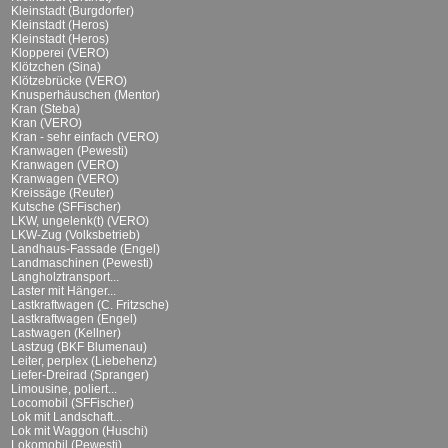
Kleinstadt (Burgdorfer)
Kleinstadt (Heros)
Kleinstadt (Heros)
Klopperei (VERO)
Klötzchen (Sina)
Klötzebrücke (VERO)
Knusperhäuschen (Mentor)
Kran (Steba)
Kran (VERO)
Kran - sehr einfach (VERO)
Kranwagen (Pewesti)
Kranwagen (VERO)
Kranwagen (VERO)
Kreissäge (Reuter)
Kutsche (SFFischer)
LKW, ungelenk(t) (VERO)
LKW-Zug (Volksbetrieb)
Landhaus-Fassade (Engel)
Landmaschinen (Pewesti)
Langholztransport...
Laster mit Hänger...
Lastkraftwagen (C. Fritzsche)
Lastkraftwagen (Engel)
Lastwagen (Kellner)
Lastzug (BKF Blumenau)
Leiter, perplex (Liebehenz)
Liefer-Dreirad (Spranger)
Limousine, poliert...
Locomobil (SFFischer)
Lok mit Landschaft...
Lok mit Waggon (Huschi)
Lokomobil (Pewesti)