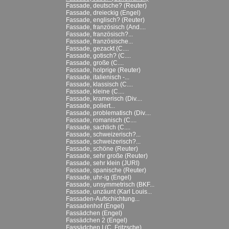
Fassade, deutsche? (Reuter)
Fassade, dreieckig (Engel)
Fassade, englisch? (Reuter)
Fassade, französisch (And....
Fassade, französisch?...
Fassade, französische...
Fassade, gezackt (C....
Fassade, gotisch? (C....
Fassade, große (C....
Fassade, holprige (Reuter)
Fassade, italienisch -...
Fassade, klassisch (C....
Fassade, kleine (C....
Fassade, kramerisch (Div....
Fassade, poliert...
Fassade, problematisch (Div....
Fassade, romanisch (C....
Fassade, sachlich (C....
Fassade, schweizerisch?...
Fassade, schweizerisch?...
Fassade, schöne (Reuter)
Fassade, sehr große (Reuter)
Fassade, sehr klein (JURI)
Fassade, spanische (Reuter)
Fassade, uhr-ig (Engel)
Fassade, unsymmetrisch (BKF...
Fassade, unzäunt (Karl Louis...
Fassaden-Aufschichtung...
Fassadenhof (Engel)
Fassädchen (Engel)
Fassädchen 2 (Engel)
Fassädchen I (C. Fritzsche)