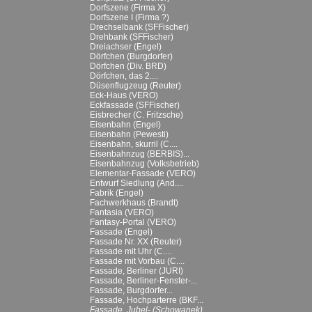
Dorfszene (Firma X)
Dorfszene I (Firma ?)
Drechselbank (SFFischer)
Drehbank (SFFischer)
Dreiachser (Engel)
Dörfchen (Burgdorfer)
Dörfchen (Div. BRD)
Dörfchen, das 2....
Düsenflugzeug (Reuter)
Eck-Haus (VERO)
Eckfassade (SFFischer)
Eisbrecher (C. Fritzsche)
Eisenbahn (Engel)
Eisenbahn (Pewesti)
Eisenbahn, skurril (C....
Eisenbahnzug (BERBIS)...
Eisenbahnzug (Volksbetrieb)
Elementar-Fassade (VERO)
Entwurf Siedlung (And....
Fabrik (Engel)
Fachwerkhaus (Brandt)
Fantasia (VERO)
Fantasy-Portal (VERO)
Fassade (Engel)
Fassade Nr. XX (Reuter)
Fassade mit Uhr (C....
Fassade mit Vorbau (C....
Fassade, Berliner (JURI)
Fassade, Berliner-Fenster-...
Fassade, Burgdorfer...
Fassade, Hochparterre (BKF...
Fassade, Jubel- (Schowanek)