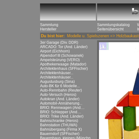
Sammlung
Sammlungskatalog
Hersteller
Seitenübersicht
Du bist hier:
Modelle u. Spielszenen
=>
Holzbaukast
3er Garage (Div. DDR)
ARCADO: Tor (And. Länder)
Airport (Eichhorn)
Alpendorf III (Schowanek)
Ampelsteürung (VERO)
Apothekerwaage (Matador)
Architektenhaus (SFFischer)
Architektenhäuser...
Architektenhäuser...
Augustusburg (Sina)
Auto-BK für 6 Modelle...
Auto-Rennbahn (Reuter)
Auto-Versuch (Heros)
Autokran (And. Länder)
Automobil-Annäherung...
BRIO: Rennwagen (And....
BRIO: Schlepper (And....
BRIO: Trike (And. Länder)
Bahnschranke (Heros)
Bahnstation (THUWA)
Bahnübergang (Firma X)
Bauerndorf (SFFischer)
Bauernhaus, kleines (Münchn....