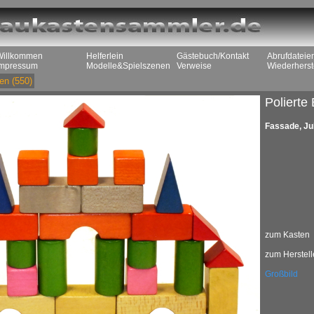
Willkommen
Helferlein
Gästebuch/Kontakt
Abrufdateie
Impressum
Modelle&Spielszenen
Verweise
Wiederherst
en
(550)
Polierte
Fassade, Ju
zum Kasten
zum Herstell
Großbild