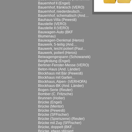
Bauernhof II (Engel)
Bauernhof, fränkisch (VERO)
Bauernhof, niederdeutsch...
Bauernhof, schematisch (And....
Bauhaus-Villa (Pewesti)
Baustelle (VERO)
Baustelle II (VERO)
Bauwagen-Auto (BKF
Blumenau)
Bauwagen-Denkmal (Heros)
Bauwerk, 5-teilig (And....
Bauwerk, leicht poliert (Paul...
Bauwerk, poliert (Heros)
Beiwagengespann (Schowanek)
Bergfestung (Engel)
Berliner-Fenster-Messe (VERO)
Beton-Haus (And. Länder)
Blockhaus mit Bär (Pewesti)
Blockhaus mit Garten...
Blockhaus, Alpen- (VERHOFA)
Blockhaus-BK (And. Länder)
Bogen-Serie (Reuter)
Bomber (C. Fritzsche)
Brunnen (Holler)
Brücke (Engel)
Brücke (Mentor)
Brücke (Pewesti)
Brücke (SFFischer)
Brücke (Spielszene) (Reuter)
Brücke mit Zug (SFFischer)
Brücke, doppelt (BKF...
Brücke, etwas stilisiert...