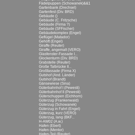
Fädelpuppen (Schowanek)&&1
Gartenbank (Drechsel)
Gartenfest (Div. BRD)
Gebäude ()
Gebäude (C. Fritzsche)
Gebäude (Firma ?)
Gebäude (SFFischer)
Gebäudekomplex (Engel)
Geflügel (Matador)
Gehöft (Engel)
Giraffe (Reuter)
Giraffe, angemalt (VERO)
Glasfenster-Fassade I...
Glockenturm (Div. BRD)
Grabstelle (Reuter)
Große Talbrücke II...
Großfassade (Firma X)
Gutshof (And. Länder)
Gutshof (Brandt)
Gänsewiese (Sina)
Güterbahnhof I (Pewesti)
Güterbahnhof II (Pewesti)
Güterschuppen (Eichhorn)
Güterzug (Frankenwald)
Güterzug (Schowanek)
Güterzug in Fahrt (Engel)
Güterzug, kurz (VERO)
Güterzug, lang (BKF...
H-AW02 (A.w.)
Hafen (Ebert)
Hafen (Mentor)
Hafen-Teil (Reuter)