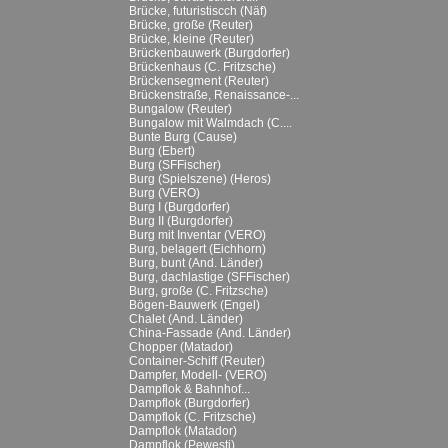
Brücke, futuristiscch (Näf)
Brücke, große (Reuter)
Brücke, kleine (Reuter)
Brückenbauwerk (Burgdorfer)
Brückenhaus (C. Fritzsche)
Brückensegment (Reuter)
Brückenstraße, Renaissance-...
Bungalow (Reuter)
Bungalow mit Walmdach (C....
Bunte Burg (Cause)
Burg (Ebert)
Burg (SFFischer)
Burg (Spielszene) (Heros)
Burg (VERO)
Burg I (Burgdorfer)
Burg II (Burgdorfer)
Burg mit Inventar (VERO)
Burg, belagert (Eichhorn)
Burg, bunt (And. Länder)
Burg, dachlastige (SFFischer)
Burg, große (C. Fritzsche)
Bögen-Bauwerk (Engel)
Chalet (And. Länder)
China-Fassade (And. Länder)
Chopper (Matador)
Container-Schiff (Reuter)
Dampfer, Modell- (VERO)
Dampflok & Bahnhof...
Dampflok (Burgdorfer)
Dampflok (C. Fritzsche)
Dampflok (Matador)
Dampflok (Pewesti)