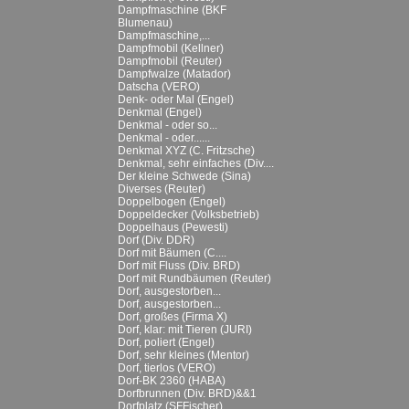
Dampfmaschine (BKF
Blumenau)
Dampfmaschine,...
Dampfmobil (Kellner)
Dampfmobil (Reuter)
Dampfwalze (Matador)
Datscha (VERO)
Denk- oder Mal (Engel)
Denkmal (Engel)
Denkmal - oder so...
Denkmal - oder......
Denkmal XYZ (C. Fritzsche)
Denkmal, sehr einfaches (Div....
Der kleine Schwede (Sina)
Diverses (Reuter)
Doppelbogen (Engel)
Doppeldecker (Volksbetrieb)
Doppelhaus (Pewesti)
Dorf (Div. DDR)
Dorf mit Bäumen (C....
Dorf mit Fluss (Div. BRD)
Dorf mit Rundbäumen (Reuter)
Dorf, ausgestorben...
Dorf, ausgestorben...
Dorf, großes (Firma X)
Dorf, klar: mit Tieren (JURI)
Dorf, poliert (Engel)
Dorf, sehr kleines (Mentor)
Dorf, tierlos (VERO)
Dorf-BK 2360 (HABA)
Dorfbrunnen (Div. BRD)&&1
Dorfplatz (SFFischer)