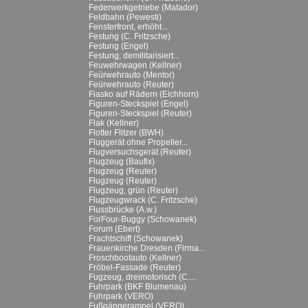
Federwerkgetriebe (Matador)
Feldbahn (Pewesti)
Fensterfront, erhöht...
Festung (C. Fritzsche)
Festung (Engel)
Festung, demilitarisiert...
Feuwehrwagen (Kellner)
Feürwehrauto (Mentor)
Feürwehrauto (Reuter)
Fiasko auf Rädern (Eichhorn)
Figuren-Steckspiel (Engel)
Figuren-Steckspiel (Reuter)
Flak (Kellner)
Flotter Flitzer (BWH)
Fluggerät ohne Propeller...
Flugversuchsgerät (Reuter)
Flugzeug (Baufix)
Flugzeug (Reuter)
Flugzeug (Reuter)
Flugzeug, grün (Reuter)
Flugzeugwrack (C. Fritzsche)
Flussbrücke (A.w.)
ForFour-Buggy (Schowanek)
Forum (Ebert)
Frachtschiff (Schowanek)
Frauenkirche Dresden (Firma...
Froschbootauto (Kellner)
Fröbel-Fassade (Reuter)
Fugzeug, dreimotorisch (C....
Fuhrpark (BKF Blumenau)
Fuhrpark (VERO)
Fußgängerampel (VERO)