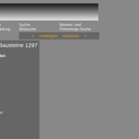
n
Suche
Marken- und
ellung
Bildsuche
Firmenlogo-Suche
<
vorheriges
nächstes
>
 Bausteine 1297
bel-
er