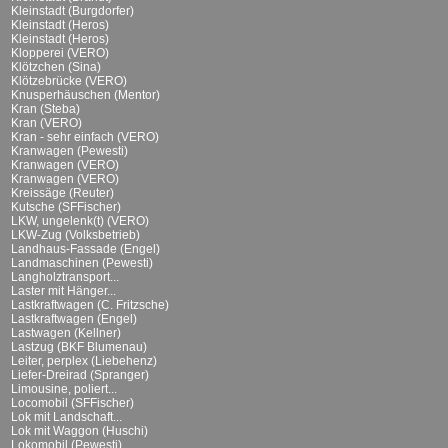
Kleinstadt (Burgdorfer)
Kleinstadt (Heros)
Kleinstadt (Heros)
Klopperei (VERO)
Klötzchen (Sina)
Klötzebrücke (VERO)
Knusperhäuschen (Mentor)
Kran (Steba)
Kran (VERO)
Kran - sehr einfach (VERO)
Kranwagen (Pewesti)
Kranwagen (VERO)
Kranwagen (VERO)
Kreissäge (Reuter)
Kutsche (SFFischer)
LKW, ungelenk(t) (VERO)
LKW-Zug (Volksbetrieb)
Landhaus-Fassade (Engel)
Landmaschinen (Pewesti)
Langholztransport...
Laster mit Hänger...
Lastkraftwagen (C. Fritzsche)
Lastkraftwagen (Engel)
Lastwagen (Kellner)
Lastzug (BKF Blumenau)
Leiter, perplex (Liebehenz)
Liefer-Dreirad (Spranger)
Limousine, poliert...
Locomobil (SFFischer)
Lok mit Landschaft...
Lok mit Waggon (Huschi)
Lokomobil (Pewesti)