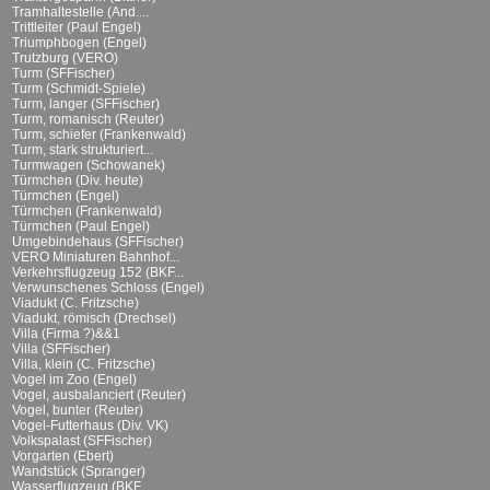
Tramhaltestelle (And....
Trittleiter (Paul Engel)
Triumphbogen (Engel)
Trutzburg (VERO)
Turm (SFFischer)
Turm (Schmidt-Spiele)
Turm, langer (SFFischer)
Turm, romanisch (Reuter)
Turm, schiefer (Frankenwald)
Turm, stark strukturiert...
Turmwagen (Schowanek)
Türmchen (Div. heute)
Türmchen (Engel)
Türmchen (Frankenwald)
Türmchen (Paul Engel)
Umgebindehaus (SFFischer)
VERO Miniaturen Bahnhof...
Verkehrsflugzeug 152 (BKF...
Verwunschenes Schloss (Engel)
Viadukt (C. Fritzsche)
Viadukt, römisch (Drechsel)
Villa (Firma ?)&&1
Villa (SFFischer)
Villa, klein (C. Fritzsche)
Vogel im Zoo (Engel)
Vogel, ausbalanciert (Reuter)
Vogel, bunter (Reuter)
Vogel-Futterhaus (Div. VK)
Volkspalast (SFFischer)
Vorgarten (Ebert)
Wandstück (Spranger)
Wasserflugzeug (BKF