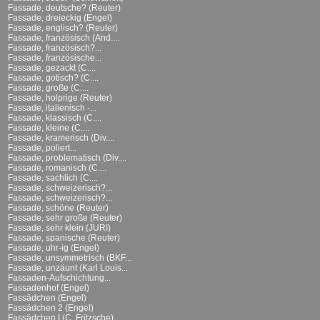
Fassade, deutsche? (Reuter)
Fassade, dreieckig (Engel)
Fassade, englisch? (Reuter)
Fassade, französisch (And....
Fassade, französisch?...
Fassade, französische...
Fassade, gezackt (C....
Fassade, gotisch? (C....
Fassade, große (C....
Fassade, holprige (Reuter)
Fassade, italienisch -...
Fassade, klassisch (C....
Fassade, kleine (C....
Fassade, kramerisch (Div....
Fassade, poliert...
Fassade, problematisch (Div....
Fassade, romanisch (C....
Fassade, sachlich (C....
Fassade, schweizerisch?...
Fassade, schweizerisch?...
Fassade, schöne (Reuter)
Fassade, sehr große (Reuter)
Fassade, sehr klein (JURI)
Fassade, spanische (Reuter)
Fassade, uhr-ig (Engel)
Fassade, unsymmetrisch (BKF...
Fassade, unzäunt (Karl Louis...
Fassaden-Aufschichtung...
Fassadenhof (Engel)
Fassädchen (Engel)
Fassädchen 2 (Engel)
Fassädchen I (C. Fritzsche)