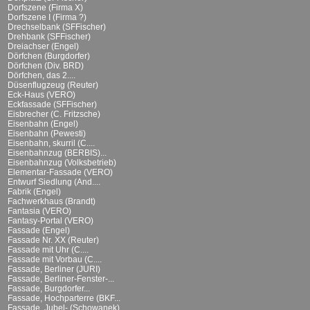
Dorfszene (Firma X)
Dorfszene I (Firma ?)
Drechselbank (SFFischer)
Drehbank (SFFischer)
Dreiachser (Engel)
Dörfchen (Burgdorfer)
Dörfchen (Div. BRD)
Dörfchen, das 2....
Düsenflugzeug (Reuter)
Eck-Haus (VERO)
Eckfassade (SFFischer)
Eisbrecher (C. Fritzsche)
Eisenbahn (Engel)
Eisenbahn (Pewesti)
Eisenbahn, skurril (C....
Eisenbahnzug (BERBIS)...
Eisenbahnzug (Volksbetrieb)
Elementar-Fassade (VERO)
Entwurf Siedlung (And....
Fabrik (Engel)
Fachwerkhaus (Brandt)
Fantasia (VERO)
Fantasy-Portal (VERO)
Fassade (Engel)
Fassade Nr. XX (Reuter)
Fassade mit Uhr (C....
Fassade mit Vorbau (C....
Fassade, Berliner (JURI)
Fassade, Berliner-Fenster-...
Fassade, Burgdorfer...
Fassade, Hochparterre (BKF...
Fassade, Jubel- (Schowanek)