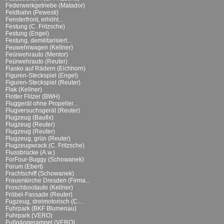
Federwerkgetriebe (Matador)
Feldbahn (Pewesti)
Fensterfront, erhöht...
Festung (C. Fritzsche)
Festung (Engel)
Festung, demilitarisiert...
Feuwehrwagen (Kellner)
Feürwehrauto (Mentor)
Feürwehrauto (Reuter)
Fiasko auf Rädern (Eichhorn)
Figuren-Steckspiel (Engel)
Figuren-Steckspiel (Reuter)
Flak (Kellner)
Flotter Flitzer (BWH)
Fluggerät ohne Propeller...
Flugversuchsgerät (Reuter)
Flugzeug (Baufix)
Flugzeug (Reuter)
Flugzeug (Reuter)
Flugzeug, grün (Reuter)
Flugzeugwrack (C. Fritzsche)
Flussbrücke (A.w.)
ForFour-Buggy (Schowanek)
Forum (Ebert)
Frachtschiff (Schowanek)
Frauenkirche Dresden (Firma...
Froschbootauto (Kellner)
Fröbel-Fassade (Reuter)
Fugzeug, dreimotorisch (C....
Fuhrpark (BKF Blumenau)
Fuhrpark (VERO)
Fußgängerampel (VERO)