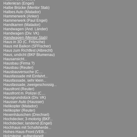
Hafenkran (Engel)
Halbe Brücke (Mentor Stab)
Halbes Auto (Matador)
Hammerwerk (Anker)
Hammerwerk (Paul Engel)
Handkarren (Matador)
Handwagen (And. Länder)
Handwagen (Div. VK)
Handwagen (Mentor Stab)
Haus in 3D (C. Fritzsche)
Haus mit Balkon (SFFischer)
Haus zum Richtfest (Albrecht)
Haus, undicht (BKF Blumenau)
Hausansicht...
Hausbau (Firma ?)
Hausbau (Reuter)
Hausbauversuche (C....
Hausfassade mit Einfahrt...
Hausfassade, sehr klein...
Hausfassade, zweigeschossig...
Hausfront (Reuter)
Hausfront m. Polizei (C....
Hausgrundstück (Div. VK)
Hausser-Auto (Hausser)
Helikopter (Matador)
Helikopter (Reuter)
Hexenhäuschen (Drechsel)
Hochdecker, 3-motorig (BKF...
Hochdecker, landend (Engel)
Hochhaus mit Schafsherde...
Hohes-Haus-Front (VEB...
Holzsteine, aufgestapelt...