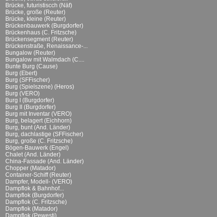
Brücke, futuristiscch (Näf)
Brücke, große (Reuter)
Brücke, kleine (Reuter)
Brückenbauwerk (Burgdorfer)
Brückenhaus (C. Fritzsche)
Brückensegment (Reuter)
Brückenstraße, Renaissance-...
Bungalow (Reuter)
Bungalow mit Walmdach (C....
Bunte Burg (Cause)
Burg (Ebert)
Burg (SFFischer)
Burg (Spielszene) (Heros)
Burg (VERO)
Burg I (Burgdorfer)
Burg II (Burgdorfer)
Burg mit Inventar (VERO)
Burg, belagert (Eichhorn)
Burg, bunt (And. Länder)
Burg, dachlastige (SFFischer)
Burg, große (C. Fritzsche)
Bögen-Bauwerk (Engel)
Chalet (And. Länder)
China-Fassade (And. Länder)
Chopper (Matador)
Container-Schiff (Reuter)
Dampfer, Modell- (VERO)
Dampflok & Bahnhof...
Dampflok (Burgdorfer)
Dampflok (C. Fritzsche)
Dampflok (Matador)
Dampflok (Pewesti)