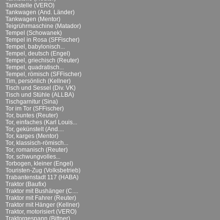
Tankstelle (VERO)
Tankwagen (And. Länder)
Tankwagen (Mentor)
Teigrührmaschine (Matador)
Tempel (Schowanek)
Tempel in Rosa (SFFischer)
Tempel, babylonisch...
Tempel, deutsch (Engel)
Tempel, griechisch (Reuter)
Tempel, quadratisch...
Tempel, römisch (SFFischer)
Tim, persönlich (Kellner)
Tisch und Sessel (Div. VK)
Tisch und Stühle (ALLBA)
Tischgarnitur (Sina)
Tor im Tor (SFFischer)
Tor, buntes (Reuter)
Tor, einfaches (Karl Louis...
Tor, gekünstelt (And....
Tor, karges (Mentor)
Tor, klassisch-römisch...
Tor, romanisch (Reuter)
Tor, schwungvolles...
Torbogen, kleiner (Engel)
Touristen-Zug (Volksbetrieb)
Trabantenstadt 117 (HABA)
Traktor (Baufix)
Traktor mit Bushänger (C....
Traktor mit Fahrer (Reuter)
Traktor mit Hänger (Kellner)
Traktor, motorisiert (VERO)
Traktorgespann (Bittner)