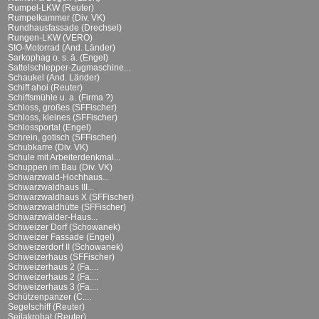
Rumpel-LKW (Reuter)
Rumpelkammer (Div. VK)
Rundhausfassade (Drechsel)
Rungen-LKW (VERO)
SIO-Motorrad (And. Länder)
Sarkophag o. s. ä. (Engel)
Sattelschlepper-Zugmaschine...
Schaukel (And. Länder)
Schiff ahoi (Reuter)
Schiffsmühle u. a. (Firma ?)
Schloss, großes (SFFischer)
Schloss, kleines (SFFischer)
Schlossportal (Engel)
Schrein, gotisch (SFFischer)
Schubkarre (Div. VK)
Schule mit Arbeiterdenkmal...
Schuppen im Bau (Div. VK)
Schwarzwald-Hochhaus...
Schwarzwaldhaus III...
Schwarzwaldhaus X (SFFischer)
Schwarzwaldhütte (SFFischer)
Schwarzwälder-Haus...
Schweizer Dorf (Schowanek)
Schweizer Fassade (Engel)
Schweizerdorf II (Schowanek)
Schweizerhaus (SFFischer)
Schweizerhaus 2 (Fa....
Schweizerhaus 2 (Fa....
Schweizerhaus 3 (Fa....
Schützenpanzer (C....
Segelschiff (Reuter)
Seilakrobat (Reuter)