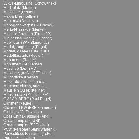
Luxus-Limousine (Schowanek)
Marktplatz (Mentor)
Maschine (Reuter)
Max & Else (Kellner)
Memorial (Drechsel)
Menageriewagen (SFFischer)
Merkel-Fassade (Merkel)
Miniatur-Brunnen (Firma ??)
Miniaturbauwerk (SFFischer)
Mobilkran (BKF Blumenau)
Model, langbeinig (Engel)
Modell, kleenes (Div. DDR)
Modellfassade (Reuter)
Monument (Reuter)
Monument (SFFischer)
Moschee (Div. BRD)
Moschee, große (SFFischer)
Multibrücke (Reuter)
Musterddesign, eigenes...
Märchenschloss, oriental....
Mäuslein Quiek (Kellner)
Münsterplatz (Münster-BV)
OMA AM BERG (Paul Engel)
Oldtimer (Reuter)
Oldtimer-LKW (BKF Blumenau)
Omnibus (C. Fritzsche)
Opas China-Fassade (And....
Ozeandampfer (JURI)
Ozeandampfer (SFFischer)
PSW (PersonenStandWagen)...
Parkschloss-Fassade, große...
Parqüt (SFFischer)