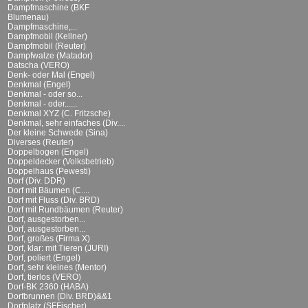
Dampfmaschine (BKF
Blumenau)
Dampfmaschine,...
Dampfmobil (Kellner)
Dampfmobil (Reuter)
Dampfwalze (Matador)
Datscha (VERO)
Denk- oder Mal (Engel)
Denkmal (Engel)
Denkmal - oder so...
Denkmal - oder......
Denkmal XYZ (C. Fritzsche)
Denkmal, sehr einfaches (Div....
Der kleine Schwede (Sina)
Diverses (Reuter)
Doppelbogen (Engel)
Doppeldecker (Volksbetrieb)
Doppelhaus (Pewesti)
Dorf (Div. DDR)
Dorf mit Bäumen (C....
Dorf mit Fluss (Div. BRD)
Dorf mit Rundbäumen (Reuter)
Dorf, ausgestorben...
Dorf, ausgestorben...
Dorf, großes (Firma X)
Dorf, klar: mit Tieren (JURI)
Dorf, poliert (Engel)
Dorf, sehr kleines (Mentor)
Dorf, tierlos (VERO)
Dorf-BK 2360 (HABA)
Dorfbrunnen (Div. BRD)&&1
Dorfplatz (SFFischer)