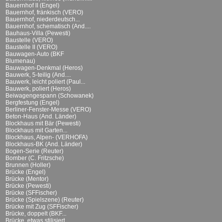
Bauernhof II (Engel)
Bauernhof, fränkisch (VERO)
Bauernhof, niederdeutsch...
Bauernhof, schematisch (And....
Bauhaus-Villa (Pewesti)
Baustelle (VERO)
Baustelle II (VERO)
Bauwagen-Auto (BKF
Blumenau)
Bauwagen-Denkmal (Heros)
Bauwerk, 5-teilig (And....
Bauwerk, leicht poliert (Paul...
Bauwerk, poliert (Heros)
Beiwagengespann (Schowanek)
Bergfestung (Engel)
Berliner-Fenster-Messe (VERO)
Beton-Haus (And. Länder)
Blockhaus mit Bär (Pewesti)
Blockhaus mit Garten...
Blockhaus, Alpen- (VERHOFA)
Blockhaus-BK (And. Länder)
Bogen-Serie (Reuter)
Bomber (C. Fritzsche)
Brunnen (Holler)
Brücke (Engel)
Brücke (Mentor)
Brücke (Pewesti)
Brücke (SFFischer)
Brücke (Spielszene) (Reuter)
Brücke mit Zug (SFFischer)
Brücke, doppelt (BKF...
Brücke, etwas stilisiert...