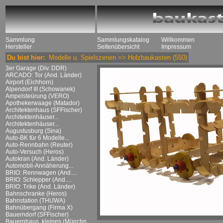
Sammlung
Sammlungskatalog
Willkommen
Hersteller
Seitenübersicht
Impressum
Du bist hier:
Modelle u. Spielszenen
=>
Holzbaukasten
(550)
3er Garage (Div. DDR)
ARCADO: Tor (And. Länder)
Airport (Eichhorn)
Alpendorf III (Schowanek)
Ampelsteürung (VERO)
Apothekerwaage (Matador)
Architektenhaus (SFFischer)
Architektenhäuser...
Architektenhäuser...
Augustusburg (Sina)
Auto-BK für 6 Modelle...
Auto-Rennbahn (Reuter)
Auto-Versuch (Heros)
Autokran (And. Länder)
Automobil-Annäherung...
BRIO: Rennwagen (And....
BRIO: Schlepper (And....
BRIO: Trike (And. Länder)
Bahnschranke (Heros)
Bahnstation (THUWA)
Bahnübergang (Firma X)
Bauerndorf (SFFischer)
Bauernhaus, kleines (Münchn....