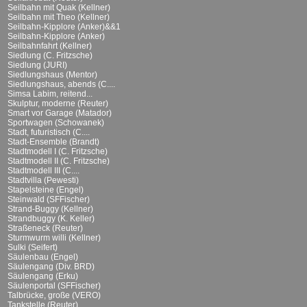
Seilbahn mit Quak (Kellner)
Seilbahn mit Theo (Kellner)
Seilbahn-Kipplore (Anker)&&1
Seilbahn-Kipplore (Anker)
Seilbahnfahrt (Kellner)
Siedlung (C. Fritzsche)
Siedlung (JURI)
Siedlungshaus (Mentor)
Siedlungshaus, abends (C....
Simsa Labim, reitend...
Skulptur, moderne (Reuter)
Smart vor Garage (Matador)
Sportwagen (Schowanek)
Stadt, futuristisch (C....
Stadt-Ensemble (Brandt)
Stadtmodell I (C. Fritzsche)
Stadtmodell II (C. Fritzsche)
Stadtmodell III (C....
Stadtvilla (Pewesti)
Stapelsteine (Engel)
Steinwald (SFFischer)
Strand-Buggy (Kellner)
Strandbuggy (K. Keller)
Straßeneck (Reuter)
Sturmwurm willi (Kellner)
Sulki (Seifert)
Säulenbau (Engel)
Säulengang (Div. BRD)
Säulengang (Erku)
Säulenportal (SFFischer)
Talbrücke, große (VERO)
Tankstelle (Reuter)