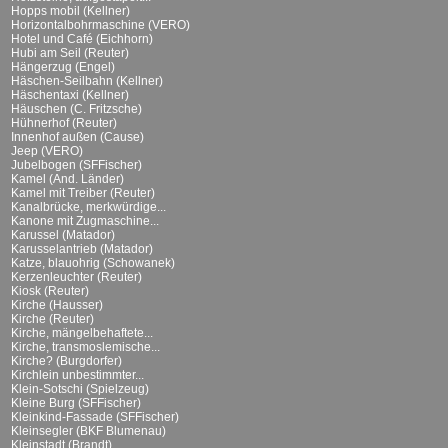
Hopps mobil (Kellner)
Horizontalbohrmaschine (VERO)
Hotel und Café (Eichhorn)
Hubi am Seil (Reuter)
Hängerzug (Engel)
Häschen-Seilbahn (Kellner)
Häschentaxi (Kellner)
Häuschen (C. Fritzsche)
Hühnerhof (Reuter)
Innenhof außen (Cause)
Jeep (VERO)
Jubelbogen (SFFischer)
Kamel (And. Länder)
Kamel mit Treiber (Reuter)
Kanalbrücke, merkwürdige...
Kanone mit Zugmaschine...
Karussel (Matador)
Karusselantrieb (Matador)
Katze, blauohrig (Schowanek)
Kerzenleuchter (Reuter)
Kiosk (Reuter)
Kirche (Hausser)
Kirche (Reuter)
Kirche, mängelbehaftete...
Kirche, transmoslemische...
Kirche? (Burgdorfer)
Kirchlein unbestimmter...
Klein-Sotschi (Spielzeug)
Kleine Burg (SFFischer)
Kleinkind-Fassade (SFFischer)
Kleinsegler (BKF Blumenau)
Kleinstadt (Brandt)