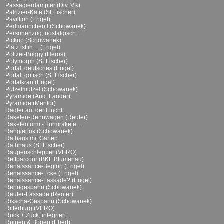
Passagierdampfer (Div. VK)
Patrizier-Kate (SFFischer)
Pavillion (Engel)
Perlmännchen I (Schowanek)
Personenzug, nostalgisch...
Pickup (Schowanek)
Platz ist in ... (Engel)
Polizei-Buggy (Heros)
Polymorph (SFFischer)
Portal, deutsches (Engel)
Portal, gotisch (SFFischer)
Portalkran (Engel)
Putzelmutzel (Schowanek)
Pyramide (And. Länder)
Pyramide (Mentor)
Radler auf der Flucht...
Raketen-Rennwagen (Reuter)
Raketenturm - Turmrakete...
Rangierlok (Schowanek)
Rathaus mit Garten...
Rathhaus (SFFischer)
Raupenschlepper (VERO)
Reitparcour (BKF Blumenau)
Renaissance-Beginn (Engel)
Renaissance-Ecke (Engel)
Renaissance-Fassade? (Engel)
Renngespann (Schowanek)
Reuter-Fassade (Reuter)
Rikscha-Gespann (Schowanek)
Ritterburg (VERO)
Ruck + Zuck, integriert...
Ruinen & Bögen (Ebert)