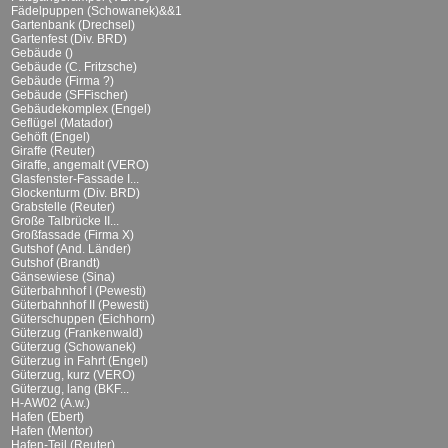
Fädelpuppen (Schowanek)&&1
Gartenbank (Drechsel)
Gartenfest (Div. BRD)
Gebäude ()
Gebäude (C. Fritzsche)
Gebäude (Firma ?)
Gebäude (SFFischer)
Gebäudekomplex (Engel)
Geflügel (Matador)
Gehöft (Engel)
Giraffe (Reuter)
Giraffe, angemalt (VERO)
Glasfenster-Fassade I...
Glockenturm (Div. BRD)
Grabstelle (Reuter)
Große Talbrücke II...
Großfassade (Firma X)
Gutshof (And. Länder)
Gutshof (Brandt)
Gänsewiese (Sina)
Güterbahnhof I (Pewesti)
Güterbahnhof II (Pewesti)
Güterschuppen (Eichhorn)
Güterzug (Frankenwald)
Güterzug (Schowanek)
Güterzug in Fahrt (Engel)
Güterzug, kurz (VERO)
Güterzug, lang (BKF...
H-AW02 (A.w.)
Hafen (Ebert)
Hafen (Mentor)
Hafen-Teil (Reuter)