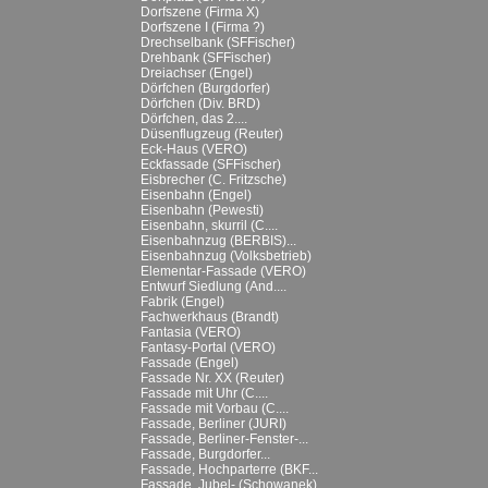
Dorfszene (Firma X)
Dorfszene I (Firma ?)
Drechselbank (SFFischer)
Drehbank (SFFischer)
Dreiachser (Engel)
Dörfchen (Burgdorfer)
Dörfchen (Div. BRD)
Dörfchen, das 2....
Düsenflugzeug (Reuter)
Eck-Haus (VERO)
Eckfassade (SFFischer)
Eisbrecher (C. Fritzsche)
Eisenbahn (Engel)
Eisenbahn (Pewesti)
Eisenbahn, skurril (C....
Eisenbahnzug (BERBIS)...
Eisenbahnzug (Volksbetrieb)
Elementar-Fassade (VERO)
Entwurf Siedlung (And....
Fabrik (Engel)
Fachwerkhaus (Brandt)
Fantasia (VERO)
Fantasy-Portal (VERO)
Fassade (Engel)
Fassade Nr. XX (Reuter)
Fassade mit Uhr (C....
Fassade mit Vorbau (C....
Fassade, Berliner (JURI)
Fassade, Berliner-Fenster-...
Fassade, Burgdorfer...
Fassade, Hochparterre (BKF...
Fassade, Jubel- (Schowanek)