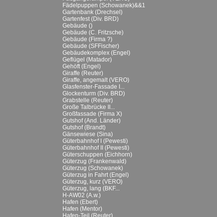
Fädelpuppen (Schowanek)&&1
Gartenbank (Drechsel)
Gartenfest (Div. BRD)
Gebäude ()
Gebäude (C. Fritzsche)
Gebäude (Firma ?)
Gebäude (SFFischer)
Gebäudekomplex (Engel)
Geflügel (Matador)
Gehöft (Engel)
Giraffe (Reuter)
Giraffe, angemalt (VERO)
Glasfenster-Fassade I...
Glockenturm (Div. BRD)
Grabstelle (Reuter)
Große Talbrücke II...
Großfassade (Firma X)
Gutshof (And. Länder)
Gutshof (Brandt)
Gänsewiese (Sina)
Güterbahnhof I (Pewesti)
Güterbahnhof II (Pewesti)
Güterschuppen (Eichhorn)
Güterzug (Frankenwald)
Güterzug (Schowanek)
Güterzug in Fahrt (Engel)
Güterzug, kurz (VERO)
Güterzug, lang (BKF...
H-AW02 (A.w.)
Hafen (Ebert)
Hafen (Mentor)
Hafen-Teil (Reuter)