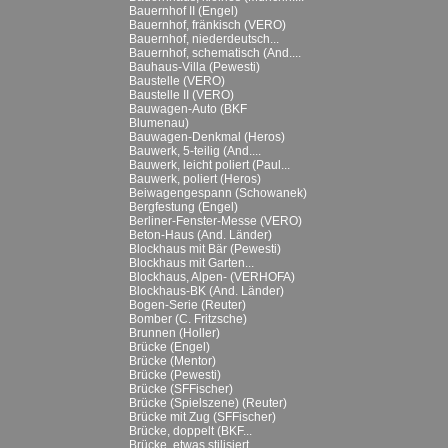
Bauernhof II (Engel)
Bauernhof, fränkisch (VERO)
Bauernhof, niederdeutsch...
Bauernhof, schematisch (And....
Bauhaus-Villa (Pewesti)
Baustelle (VERO)
Baustelle II (VERO)
Bauwagen-Auto (BKF
Blumenau)
Bauwagen-Denkmal (Heros)
Bauwerk, 5-teilig (And....
Bauwerk, leicht poliert (Paul...
Bauwerk, poliert (Heros)
Beiwagengespann (Schowanek)
Bergfestung (Engel)
Berliner-Fenster-Messe (VERO)
Beton-Haus (And. Länder)
Blockhaus mit Bär (Pewesti)
Blockhaus mit Garten...
Blockhaus, Alpen- (VERHOFA)
Blockhaus-BK (And. Länder)
Bogen-Serie (Reuter)
Bomber (C. Fritzsche)
Brunnen (Holler)
Brücke (Engel)
Brücke (Mentor)
Brücke (Pewesti)
Brücke (SFFischer)
Brücke (Spielszene) (Reuter)
Brücke mit Zug (SFFischer)
Brücke, doppelt (BKF...
Brücke, etwas stilisiert...