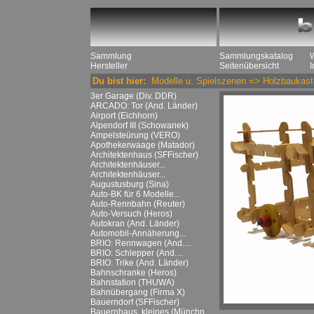
Sammlung
Sammlungskatalog
Hersteller
Seitenübersicht
Du bist hier:
Modelle u. Spielszenen
=>
Holzbaukast
3er Garage (Div. DDR)
ARCADO: Tor (And. Länder)
Airport (Eichhorn)
Alpendorf III (Schowanek)
Ampelsteürung (VERO)
Apothekerwaage (Matador)
Architektenhaus (SFFischer)
Architektenhäuser...
Architektenhäuser...
Augustusburg (Sina)
Auto-BK für 6 Modelle...
Auto-Rennbahn (Reuter)
Auto-Versuch (Heros)
Autokran (And. Länder)
Automobil-Annäherung...
BRIO: Rennwagen (And....
BRIO: Schlepper (And....
BRIO: Trike (And. Länder)
Bahnschranke (Heros)
Bahnstation (THUWA)
Bahnübergang (Firma X)
Bauerndorf (SFFischer)
Bauernhaus, kleines (Münchn....