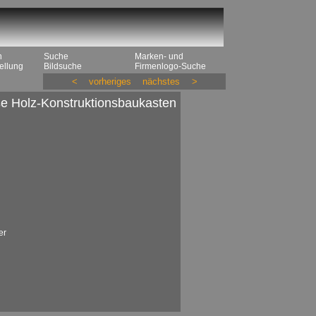
n
Suche
Marken- und
ellung
Bildsuche
Firmenlogo-Suche
<
vorheriges
nächstes
>
e Holz-Konstruktionsbaukasten
er