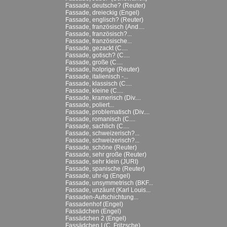
Fassade, deutsche? (Reuter)
Fassade, dreieckig (Engel)
Fassade, englisch? (Reuter)
Fassade, französisch (And....
Fassade, französisch?...
Fassade, französische...
Fassade, gezackt (C....
Fassade, gotisch? (C....
Fassade, große (C....
Fassade, holprige (Reuter)
Fassade, italienisch -...
Fassade, klassisch (C....
Fassade, kleine (C....
Fassade, kramerisch (Div....
Fassade, poliert...
Fassade, problematisch (Div....
Fassade, romanisch (C....
Fassade, sachlich (C....
Fassade, schweizerisch?...
Fassade, schweizerisch?...
Fassade, schöne (Reuter)
Fassade, sehr große (Reuter)
Fassade, sehr klein (JURI)
Fassade, spanische (Reuter)
Fassade, uhr-ig (Engel)
Fassade, unsymmetrisch (BKF...
Fassade, unzäunt (Karl Louis...
Fassaden-Aufschichtung...
Fassadenhof (Engel)
Fassädchen (Engel)
Fassädchen 2 (Engel)
Fassädchen I (C. Fritzsche)