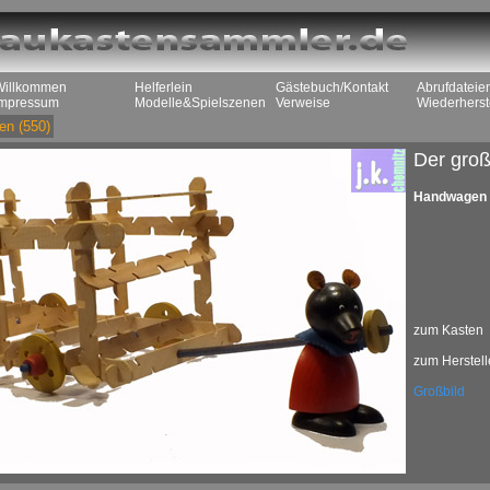
Willkommen
Helferlein
Gästebuch/Kontakt
Abrufdateie
Impressum
Modelle&Spielszenen
Verweise
Wiederherst
en
(550)
Der groß
Handwagen
zum Kasten
zum Herstell
Großbild