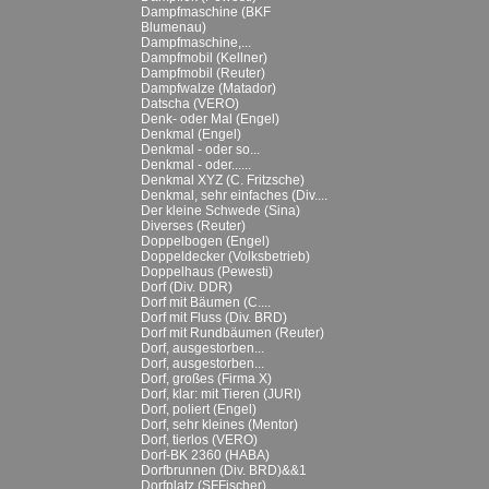
Dampfmaschine (BKF
Blumenau)
Dampfmaschine,...
Dampfmobil (Kellner)
Dampfmobil (Reuter)
Dampfwalze (Matador)
Datscha (VERO)
Denk- oder Mal (Engel)
Denkmal (Engel)
Denkmal - oder so...
Denkmal - oder......
Denkmal XYZ (C. Fritzsche)
Denkmal, sehr einfaches (Div....
Der kleine Schwede (Sina)
Diverses (Reuter)
Doppelbogen (Engel)
Doppeldecker (Volksbetrieb)
Doppelhaus (Pewesti)
Dorf (Div. DDR)
Dorf mit Bäumen (C....
Dorf mit Fluss (Div. BRD)
Dorf mit Rundbäumen (Reuter)
Dorf, ausgestorben...
Dorf, ausgestorben...
Dorf, großes (Firma X)
Dorf, klar: mit Tieren (JURI)
Dorf, poliert (Engel)
Dorf, sehr kleines (Mentor)
Dorf, tierlos (VERO)
Dorf-BK 2360 (HABA)
Dorfbrunnen (Div. BRD)&&1
Dorfplatz (SFFischer)