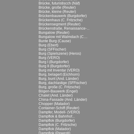
Brücke, futuristiscch (Näf)
Brücke, große (Reuter)
Brücke, kleine (Reuter)
Brückenbauwerk (Burgdorfer)
Brückenhaus (C. Fritzsche)
Brückensegment (Reuter)
Brückenstraße, Renaissance-...
Bungalow (Reuter)
Bungalow mit Walmdach (C....
Bunte Burg (Cause)
Burg (Ebert)
Burg (SFFischer)
Burg (Spielszene) (Heros)
Burg (VERO)
Burg I (Burgdorfer)
Burg II (Burgdorfer)
Burg mit Inventar (VERO)
Burg, belagert (Eichhorn)
Burg, bunt (And. Länder)
Burg, dachlastige (SFFischer)
Burg, große (C. Fritzsche)
Bögen-Bauwerk (Engel)
Chalet (And. Länder)
China-Fassade (And. Länder)
Chopper (Matador)
Container-Schiff (Reuter)
Dampfer, Modell- (VERO)
Dampflok & Bahnhof...
Dampflok (Burgdorfer)
Dampflok (C. Fritzsche)
Dampflok (Matador)
Dampflok (Pewesti)