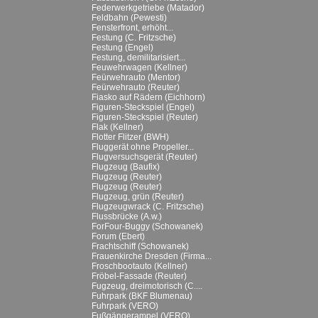
Federwerkgetriebe (Matador)
Feldbahn (Pewesti)
Fensterfront, erhöht...
Festung (C. Fritzsche)
Festung (Engel)
Festung, demilitarisiert...
Feuwehrwagen (Kellner)
Feürwehrauto (Mentor)
Feürwehrauto (Reuter)
Fiasko auf Rädern (Eichhorn)
Figuren-Steckspiel (Engel)
Figuren-Steckspiel (Reuter)
Flak (Kellner)
Flotter Flitzer (BWH)
Fluggerät ohne Propeller...
Flugversuchsgerät (Reuter)
Flugzeug (Baufix)
Flugzeug (Reuter)
Flugzeug (Reuter)
Flugzeug, grün (Reuter)
Flugzeugwrack (C. Fritzsche)
Flussbrücke (A.w.)
ForFour-Buggy (Schowanek)
Forum (Ebert)
Frachtschiff (Schowanek)
Frauenkirche Dresden (Firma...
Froschbootauto (Kellner)
Fröbel-Fassade (Reuter)
Fugzeug, dreimotorisch (C....
Fuhrpark (BKF Blumenau)
Fuhrpark (VERO)
Fußgängerampel (VERO)