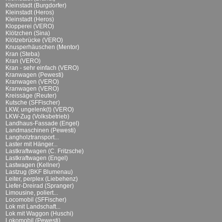
Kleinstadt (Burgdorfer)
Kleinstadt (Heros)
Kleinstadt (Heros)
Klopperei (VERO)
Klötzchen (Sina)
Klötzebrücke (VERO)
Knusperhäuschen (Mentor)
Kran (Steba)
Kran (VERO)
Kran - sehr einfach (VERO)
Kranwagen (Pewesti)
Kranwagen (VERO)
Kranwagen (VERO)
Kreissäge (Reuter)
Kutsche (SFFischer)
LKW, ungelenk(t) (VERO)
LKW-Zug (Volksbetrieb)
Landhaus-Fassade (Engel)
Landmaschinen (Pewesti)
Langholztransport...
Laster mit Hänger...
Lastkraftwagen (C. Fritzsche)
Lastkraftwagen (Engel)
Lastwagen (Kellner)
Lastzug (BKF Blumenau)
Leiter, perplex (Liebehenz)
Liefer-Dreirad (Spranger)
Limousine, poliert...
Locomobil (SFFischer)
Lok mit Landschaft...
Lok mit Waggon (Huschi)
Lokomobil (Pewesti)