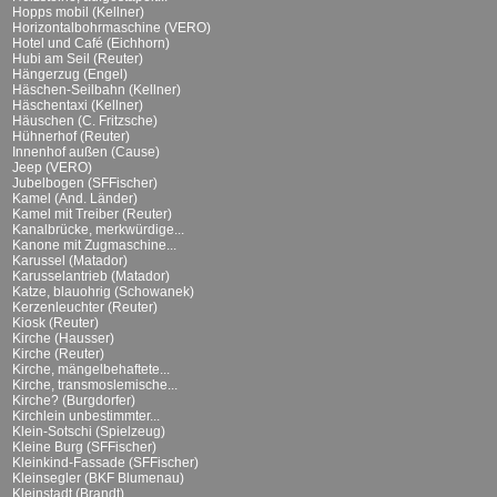
Hopps mobil (Kellner)
Horizontalbohrmaschine (VERO)
Hotel und Café (Eichhorn)
Hubi am Seil (Reuter)
Hängerzug (Engel)
Häschen-Seilbahn (Kellner)
Häschentaxi (Kellner)
Häuschen (C. Fritzsche)
Hühnerhof (Reuter)
Innenhof außen (Cause)
Jeep (VERO)
Jubelbogen (SFFischer)
Kamel (And. Länder)
Kamel mit Treiber (Reuter)
Kanalbrücke, merkwürdige...
Kanone mit Zugmaschine...
Karussel (Matador)
Karusselantrieb (Matador)
Katze, blauohrig (Schowanek)
Kerzenleuchter (Reuter)
Kiosk (Reuter)
Kirche (Hausser)
Kirche (Reuter)
Kirche, mängelbehaftete...
Kirche, transmoslemische...
Kirche? (Burgdorfer)
Kirchlein unbestimmter...
Klein-Sotschi (Spielzeug)
Kleine Burg (SFFischer)
Kleinkind-Fassade (SFFischer)
Kleinsegler (BKF Blumenau)
Kleinstadt (Brandt)