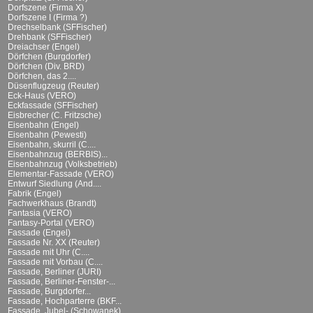
Dorfszene (Firma X)
Dorfszene I (Firma ?)
Drechselbank (SFFischer)
Drehbank (SFFischer)
Dreiachser (Engel)
Dörfchen (Burgdorfer)
Dörfchen (Div. BRD)
Dörfchen, das 2....
Düsenflugzeug (Reuter)
Eck-Haus (VERO)
Eckfassade (SFFischer)
Eisbrecher (C. Fritzsche)
Eisenbahn (Engel)
Eisenbahn (Pewesti)
Eisenbahn, skurril (C....
Eisenbahnzug (BERBIS)...
Eisenbahnzug (Volksbetrieb)
Elementar-Fassade (VERO)
Entwurf Siedlung (And....
Fabrik (Engel)
Fachwerkhaus (Brandt)
Fantasia (VERO)
Fantasy-Portal (VERO)
Fassade (Engel)
Fassade Nr. XX (Reuter)
Fassade mit Uhr (C....
Fassade mit Vorbau (C....
Fassade, Berliner (JURI)
Fassade, Berliner-Fenster-...
Fassade, Burgdorfer...
Fassade, Hochparterre (BKF...
Fassade, Jubel- (Schowanek)