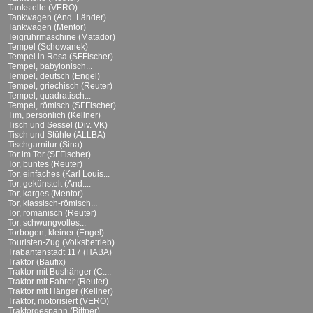
Tankstelle (VERO)
Tankwagen (And. Länder)
Tankwagen (Mentor)
Teigrührmaschine (Matador)
Tempel (Schowanek)
Tempel in Rosa (SFFischer)
Tempel, babylonisch...
Tempel, deutsch (Engel)
Tempel, griechisch (Reuter)
Tempel, quadratisch...
Tempel, römisch (SFFischer)
Tim, persönlich (Kellner)
Tisch und Sessel (Div. VK)
Tisch und Stühle (ALLBA)
Tischgarnitur (Sina)
Tor im Tor (SFFischer)
Tor, buntes (Reuter)
Tor, einfaches (Karl Louis...
Tor, gekünstelt (And....
Tor, karges (Mentor)
Tor, klassisch-römisch...
Tor, romanisch (Reuter)
Tor, schwungvolles...
Torbogen, kleiner (Engel)
Touristen-Zug (Volksbetrieb)
Trabantenstadt 117 (HABA)
Traktor (Baufix)
Traktor mit Bushänger (C....
Traktor mit Fahrer (Reuter)
Traktor mit Hänger (Kellner)
Traktor, motorisiert (VERO)
Traktorgespann (Bittner)