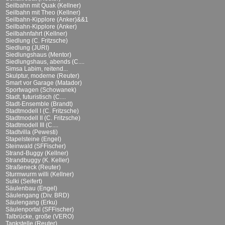
Seilbahn mit Quak (Kellner)
Seilbahn mit Theo (Kellner)
Seilbahn-Kipplore (Anker)&&1
Seilbahn-Kipplore (Anker)
Seilbahnfahrt (Kellner)
Siedlung (C. Fritzsche)
Siedlung (JURI)
Siedlungshaus (Mentor)
Siedlungshaus, abends (C....
Simsa Labim, reitend...
Skulptur, moderne (Reuter)
Smart vor Garage (Matador)
Sportwagen (Schowanek)
Stadt, futuristisch (C....
Stadt-Ensemble (Brandt)
Stadtmodell I (C. Fritzsche)
Stadtmodell II (C. Fritzsche)
Stadtmodell III (C....
Stadtvilla (Pewesti)
Stapelsteine (Engel)
Steinwald (SFFischer)
Strand-Buggy (Kellner)
Strandbuggy (K. Keller)
Straßeneck (Reuter)
Sturmwurm willi (Kellner)
Sulki (Seifert)
Säulenbau (Engel)
Säulengang (Div. BRD)
Säulengang (Erku)
Säulenportal (SFFischer)
Talbrücke, große (VERO)
Tankstelle (Reuter)