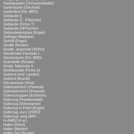
Fädelpuppen (Schowanek)&&1
Gartenbank (Drechsel)
Gartenfest (Div. BRD)
Gebäude ()
Gebäude (C. Fritzsche)
Gebäude (Firma ?)
Gebäude (SFFischer)
Gebäudekomplex (Engel)
Geflügel (Matador)
Gehöft (Engel)
Giraffe (Reuter)
Giraffe, angemalt (VERO)
Glasfenster-Fassade I...
Glockenturm (Div. BRD)
Grabstelle (Reuter)
Große Talbrücke II...
Großfassade (Firma X)
Gutshof (And. Länder)
Gutshof (Brandt)
Gänsewiese (Sina)
Güterbahnhof I (Pewesti)
Güterbahnhof II (Pewesti)
Güterschuppen (Eichhorn)
Güterzug (Frankenwald)
Güterzug (Schowanek)
Güterzug in Fahrt (Engel)
Güterzug, kurz (VERO)
Güterzug, lang (BKF...
H-AW02 (A.w.)
Hafen (Ebert)
Hafen (Mentor)
Hafen-Teil (Reuter)