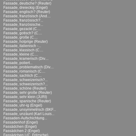
Fassade, deutsche? (Reuter)
Fassade, dreieckig (Engel)
Fassade, englisch? (Reuter)
Fassade, französisch (And....
Fassade, französisch?...
Fassade, französische...
Fassade, gezackt (C....
Fassade, gotisch? (C....
Fassade, große (C....
Fassade, holprige (Reuter)
Fassade, italienisch -...
Fassade, klassisch (C....
Fassade, kleine (C....
Fassade, kramerisch (Div....
Fassade, poliert...
Fassade, problematisch (Div....
Fassade, romanisch (C....
Fassade, sachlich (C....
Fassade, schweizerisch?...
Fassade, schweizerisch?...
Fassade, schöne (Reuter)
Fassade, sehr große (Reuter)
Fassade, sehr klein (JURI)
Fassade, spanische (Reuter)
Fassade, uhr-ig (Engel)
Fassade, unsymmetrisch (BKF...
Fassade, unzäunt (Karl Louis...
Fassaden-Aufschichtung...
Fassadenhof (Engel)
Fassädchen (Engel)
Fassädchen 2 (Engel)
Fassädchen I (C. Fritzsche)