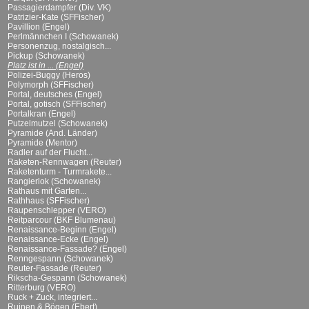
Passagierdampfer (Div. VK)
Patrizier-Kate (SFFischer)
Pavillion (Engel)
Perlmännchen I (Schowanek)
Personenzug, nostalgisch...
Pickup (Schowanek)
Platz ist in ... (Engel)
Polizei-Buggy (Heros)
Polymorph (SFFischer)
Portal, deutsches (Engel)
Portal, gotisch (SFFischer)
Portalkran (Engel)
Putzelmutzel (Schowanek)
Pyramide (And. Länder)
Pyramide (Mentor)
Radler auf der Flucht...
Raketen-Rennwagen (Reuter)
Raketenturm - Turmrakete...
Rangierlok (Schowanek)
Rathaus mit Garten...
Rathhaus (SFFischer)
Raupenschlepper (VERO)
Reitparcour (BKF Blumenau)
Renaissance-Beginn (Engel)
Renaissance-Ecke (Engel)
Renaissance-Fassade? (Engel)
Renngespann (Schowanek)
Reuter-Fassade (Reuter)
Rikscha-Gespann (Schowanek)
Ritterburg (VERO)
Ruck + Zuck, integriert...
Ruinen & Bögen (Ebert)