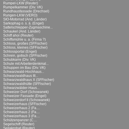
Rumpel-LKW (Reuter)
Rumpelkammer (Div. VK)
Rundhausfassade (Drechsel)
Rungen-LKW (VERO)
SIO-Motorrad (And. Länder)
Sarkophag o. s. ä. (Engel)
Sattelschlepper-Zugmaschine...
Schaukel (And. Länder)
Schiff ahoi (Reuter)
Schiffsmühle u. a. (Firma ?)
Schloss, großes (SFFischer)
Schloss, kleines (SFFischer)
Schlossportal (Engel)
Schrein, gotisch (SFFischer)
Schubkarre (Div. VK)
Schule mit Arbeiterdenkmal...
Schuppen im Bau (Div. VK)
Schwarzwald-Hochhaus...
Schwarzwaldhaus III...
Schwarzwaldhaus X (SFFischer)
Schwarzwaldhütte (SFFischer)
Schwarzwälder-Haus...
Schweizer Dorf (Schowanek)
Schweizer Fassade (Engel)
Schweizerdorf II (Schowanek)
Schweizerhaus (SFFischer)
Schweizerhaus 2 (Fa....
Schweizerhaus 2 (Fa....
Schweizerhaus 3 (Fa....
Schützenpanzer (C....
Segelschiff (Reuter)
Seilakrobat (Reuter)