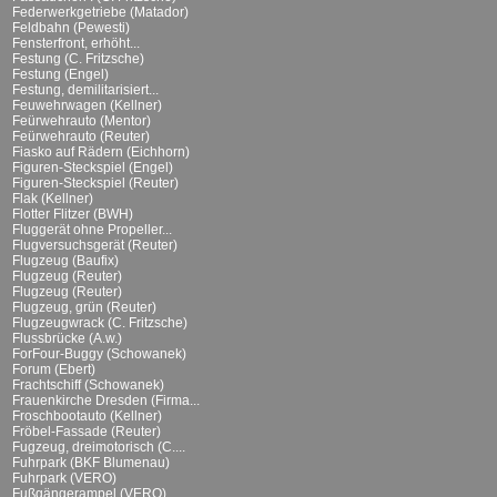
Federwerkgetriebe (Matador)
Feldbahn (Pewesti)
Fensterfront, erhöht...
Festung (C. Fritzsche)
Festung (Engel)
Festung, demilitarisiert...
Feuwehrwagen (Kellner)
Feürwehrauto (Mentor)
Feürwehrauto (Reuter)
Fiasko auf Rädern (Eichhorn)
Figuren-Steckspiel (Engel)
Figuren-Steckspiel (Reuter)
Flak (Kellner)
Flotter Flitzer (BWH)
Fluggerät ohne Propeller...
Flugversuchsgerät (Reuter)
Flugzeug (Baufix)
Flugzeug (Reuter)
Flugzeug (Reuter)
Flugzeug, grün (Reuter)
Flugzeugwrack (C. Fritzsche)
Flussbrücke (A.w.)
ForFour-Buggy (Schowanek)
Forum (Ebert)
Frachtschiff (Schowanek)
Frauenkirche Dresden (Firma...
Froschbootauto (Kellner)
Fröbel-Fassade (Reuter)
Fugzeug, dreimotorisch (C....
Fuhrpark (BKF Blumenau)
Fuhrpark (VERO)
Fußgängerampel (VERO)