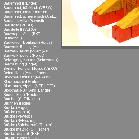
Bauernhof II (Engel)
Bauernhof, fränkisch (VERO)
Bauernhof, niederdeutsch...
Bauernhof, schematisch (And....
Bauhaus-Villa (Pewesti)
Baustelle (VERO)
Baustelle II (VERO)
Bauwagen-Auto (BKF
Blumenau)
Bauwagen-Denkmal (Heros)
Bauwerk, 5-teilig (And....
Bauwerk, leicht poliert (Paul...
Bauwerk, poliert (Heros)
Beiwagengespann (Schowanek)
Bergfestung (Engel)
Berliner-Fenster-Messe (VERO)
Beton-Haus (And. Länder)
Blockhaus mit Bär (Pewesti)
Blockhaus mit Garten...
Blockhaus, Alpen- (VERHOFA)
Blockhaus-BK (And. Länder)
Bogen-Serie (Reuter)
Bomber (C. Fritzsche)
Brunnen (Holler)
Brücke (Engel)
Brücke (Mentor)
Brücke (Pewesti)
Brücke (SFFischer)
Brücke (Spielszene) (Reuter)
Brücke mit Zug (SFFischer)
Brücke, doppelt (BKF...
Brücke, etwas stilisiert...