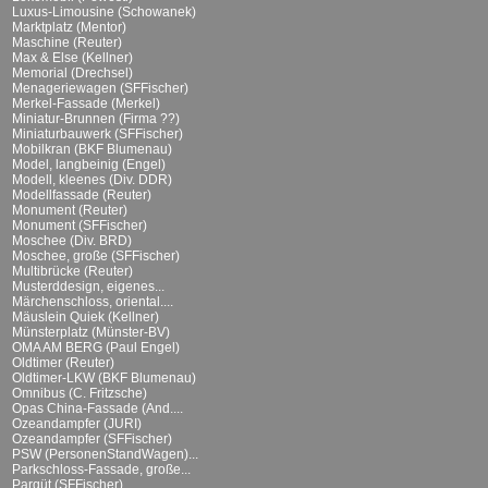
Luxus-Limousine (Schowanek)
Marktplatz (Mentor)
Maschine (Reuter)
Max & Else (Kellner)
Memorial (Drechsel)
Menageriewagen (SFFischer)
Merkel-Fassade (Merkel)
Miniatur-Brunnen (Firma ??)
Miniaturbauwerk (SFFischer)
Mobilkran (BKF Blumenau)
Model, langbeinig (Engel)
Modell, kleenes (Div. DDR)
Modellfassade (Reuter)
Monument (Reuter)
Monument (SFFischer)
Moschee (Div. BRD)
Moschee, große (SFFischer)
Multibrücke (Reuter)
Musterddesign, eigenes...
Märchenschloss, oriental....
Mäuslein Quiek (Kellner)
Münsterplatz (Münster-BV)
OMA AM BERG (Paul Engel)
Oldtimer (Reuter)
Oldtimer-LKW (BKF Blumenau)
Omnibus (C. Fritzsche)
Opas China-Fassade (And....
Ozeandampfer (JURI)
Ozeandampfer (SFFischer)
PSW (PersonenStandWagen)...
Parkschloss-Fassade, große...
Parqüt (SFFischer)