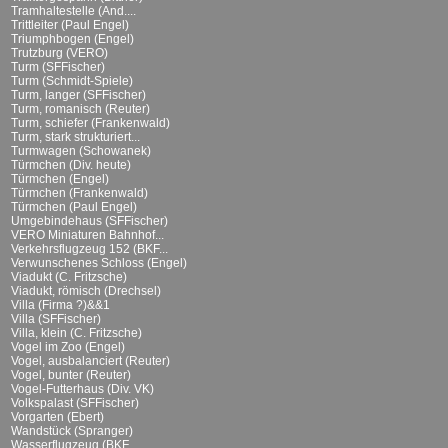
Tramhaltestelle (And....
Trittleiter (Paul Engel)
Triumphbogen (Engel)
Trutzburg (VERO)
Turm (SFFischer)
Turm (Schmidt-Spiele)
Turm, langer (SFFischer)
Turm, romanisch (Reuter)
Turm, schiefer (Frankenwald)
Turm, stark strukturiert...
Turmwagen (Schowanek)
Türmchen (Div. heute)
Türmchen (Engel)
Türmchen (Frankenwald)
Türmchen (Paul Engel)
Umgebindehaus (SFFischer)
VERO Miniaturen Bahnhof...
Verkehrsflugzeug 152 (BKF...
Verwunschenes Schloss (Engel)
Viadukt (C. Fritzsche)
Viadukt, römisch (Drechsel)
Villa (Firma ?)&&1
Villa (SFFischer)
Villa, klein (C. Fritzsche)
Vogel im Zoo (Engel)
Vogel, ausbalanciert (Reuter)
Vogel, bunter (Reuter)
Vogel-Futterhaus (Div. VK)
Volkspalast (SFFischer)
Vorgarten (Ebert)
Wandstück (Spranger)
Wasserflugzeug (BKF