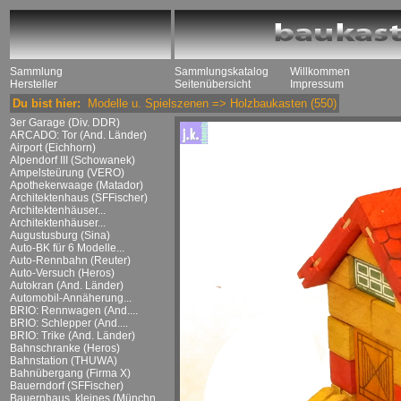
Sammlung
Sammlungskatalog
Willkommen
Hersteller
Seitenübersicht
Impressum
Du bist hier:
Modelle u. Spielszenen
=>
Holzbaukasten
(550)
3er Garage (Div. DDR)
ARCADO: Tor (And. Länder)
Airport (Eichhorn)
Alpendorf III (Schowanek)
Ampelsteürung (VERO)
Apothekerwaage (Matador)
Architektenhaus (SFFischer)
Architektenhäuser...
Architektenhäuser...
Augustusburg (Sina)
Auto-BK für 6 Modelle...
Auto-Rennbahn (Reuter)
Auto-Versuch (Heros)
Autokran (And. Länder)
Automobil-Annäherung...
BRIO: Rennwagen (And....
BRIO: Schlepper (And....
BRIO: Trike (And. Länder)
Bahnschranke (Heros)
Bahnstation (THUWA)
Bahnübergang (Firma X)
Bauerndorf (SFFischer)
Bauernhaus, kleines (Münchn....