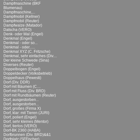
Dampfmaschine (BKF
Blumenau)
Dampfmaschine,...
Dampfmobil (Kellner)
Dampfmobil (Reuter)
Dampfwalze (Matador)
Datscha (VERO)
Denk- oder Mal (Engel)
Denkmal (Engel)
Denkmal - oder so...
Denkmal - oder......
Denkmal XYZ (C. Fritzsche)
Denkmal, sehr einfaches (Div....
Der kleine Schwede (Sina)
Diverses (Reuter)
Doppelbogen (Engel)
Doppeldecker (Volksbetrieb)
Doppelhaus (Pewesti)
Dorf (Div. DDR)
Dorf mit Bäumen (C....
Dorf mit Fluss (Div. BRD)
Dorf mit Rundbäumen (Reuter)
Dorf, ausgestorben...
Dorf, ausgestorben...
Dorf, großes (Firma X)
Dorf, klar: mit Tieren (JURI)
Dorf, poliert (Engel)
Dorf, sehr kleines (Mentor)
Dorf, tierlos (VERO)
Dorf-BK 2360 (HABA)
Dorfbrunnen (Div. BRD)&&1
Dorfplatz (SFFischer)