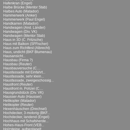
Hafenkran (Engel)
Halbe Brücke (Mentor Stab)
Halbes Auto (Matador)
Hammerwerk (Anker)
Hammerwerk (Paul Engel)
Handkarren (Matador)
Handwagen (And. Länder)
Handwagen (Div. VK)
Handwagen (Mentor Stab)
Haus in 3D (C. Fritzsche)
Haus mit Balkon (SFFischer)
Haus zum Richtfest (Albrecht)
Haus, undicht (BKF Blumenau)
Hausansicht...
Hausbau (Firma ?)
Hausbau (Reuter)
Hausbauversuche (C....
Hausfassade mit Einfahrt...
Hausfassade, sehr klein...
Hausfassade, zweigeschossig...
Hausfront (Reuter)
Hausfront m. Polizei (C....
Hausgrundstück (Div. VK)
Hausser-Auto (Hausser)
Helikopter (Matador)
Helikopter (Reuter)
Hexenhäuschen (Drechsel)
Hochdecker, 3-motorig (BKF...
Hochdecker, landend (Engel)
Hochhaus mit Schafsherde...
Hohes-Haus-Front (VEB...
Holzsteine, aufgestapelt...