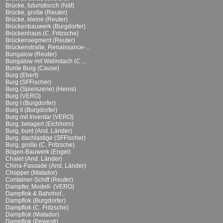
Brücke, futuristiscch (Näf)
Brücke, große (Reuter)
Brücke, kleine (Reuter)
Brückenbauwerk (Burgdorfer)
Brückenhaus (C. Fritzsche)
Brückensegment (Reuter)
Brückenstraße, Renaissance-...
Bungalow (Reuter)
Bungalow mit Walmdach (C....
Bunte Burg (Cause)
Burg (Ebert)
Burg (SFFischer)
Burg (Spielszene) (Heros)
Burg (VERO)
Burg I (Burgdorfer)
Burg II (Burgdorfer)
Burg mit Inventar (VERO)
Burg, belagert (Eichhorn)
Burg, bunt (And. Länder)
Burg, dachlastige (SFFischer)
Burg, große (C. Fritzsche)
Bögen-Bauwerk (Engel)
Chalet (And. Länder)
China-Fassade (And. Länder)
Chopper (Matador)
Container-Schiff (Reuter)
Dampfer, Modell- (VERO)
Dampflok & Bahnhof...
Dampflok (Burgdorfer)
Dampflok (C. Fritzsche)
Dampflok (Matador)
Dampflok (Pewesti)