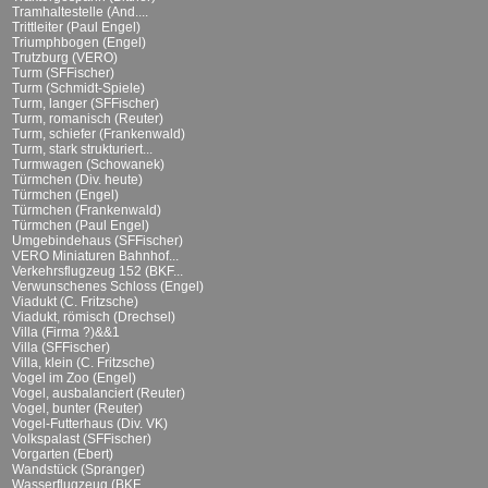
Tramhaltestelle (And....
Trittleiter (Paul Engel)
Triumphbogen (Engel)
Trutzburg (VERO)
Turm (SFFischer)
Turm (Schmidt-Spiele)
Turm, langer (SFFischer)
Turm, romanisch (Reuter)
Turm, schiefer (Frankenwald)
Turm, stark strukturiert...
Turmwagen (Schowanek)
Türmchen (Div. heute)
Türmchen (Engel)
Türmchen (Frankenwald)
Türmchen (Paul Engel)
Umgebindehaus (SFFischer)
VERO Miniaturen Bahnhof...
Verkehrsflugzeug 152 (BKF...
Verwunschenes Schloss (Engel)
Viadukt (C. Fritzsche)
Viadukt, römisch (Drechsel)
Villa (Firma ?)&&1
Villa (SFFischer)
Villa, klein (C. Fritzsche)
Vogel im Zoo (Engel)
Vogel, ausbalanciert (Reuter)
Vogel, bunter (Reuter)
Vogel-Futterhaus (Div. VK)
Volkspalast (SFFischer)
Vorgarten (Ebert)
Wandstück (Spranger)
Wasserflugzeug (BKF