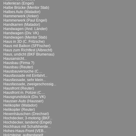
Hafenkran (Engel)
Halbe Brücke (Mentor Stab)
Halbes Auto (Matador)
Hammerwerk (Anker)
Hammerwerk (Paul Engel)
Handkarren (Matador)
Handwagen (And. Länder)
Handwagen (Div. VK)
Handwagen (Mentor Stab)
Haus in 3D (C. Fritzsche)
Haus mit Balkon (SFFischer)
Haus zum Richtfest (Albrecht)
Haus, undicht (BKF Blumenau)
Hausansicht...
Hausbau (Firma ?)
Hausbau (Reuter)
Hausbauversuche (C....
Hausfassade mit Einfahrt...
Hausfassade, sehr klein...
Hausfassade, zweigeschossig...
Hausfront (Reuter)
Hausfront m. Polizei (C....
Hausgrundstück (Div. VK)
Hausser-Auto (Hausser)
Helikopter (Matador)
Helikopter (Reuter)
Hexenhäuschen (Drechsel)
Hochdecker, 3-motorig (BKF...
Hochdecker, landend (Engel)
Hochhaus mit Schafsherde...
Hohes-Haus-Front (VEB...
Holzsteine, aufgestapelt...