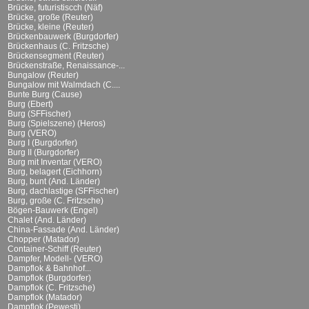
Brücke, futuristiscch (Näf)
Brücke, große (Reuter)
Brücke, kleine (Reuter)
Brückenbauwerk (Burgdorfer)
Brückenhaus (C. Fritzsche)
Brückensegment (Reuter)
Brückenstraße, Renaissance-...
Bungalow (Reuter)
Bungalow mit Walmdach (C....
Bunte Burg (Cause)
Burg (Ebert)
Burg (SFFischer)
Burg (Spielszene) (Heros)
Burg (VERO)
Burg I (Burgdorfer)
Burg II (Burgdorfer)
Burg mit Inventar (VERO)
Burg, belagert (Eichhorn)
Burg, bunt (And. Länder)
Burg, dachlastige (SFFischer)
Burg, große (C. Fritzsche)
Bögen-Bauwerk (Engel)
Chalet (And. Länder)
China-Fassade (And. Länder)
Chopper (Matador)
Container-Schiff (Reuter)
Dampfer, Modell- (VERO)
Dampflok & Bahnhof...
Dampflok (Burgdorfer)
Dampflok (C. Fritzsche)
Dampflok (Matador)
Dampflok (Pewesti)