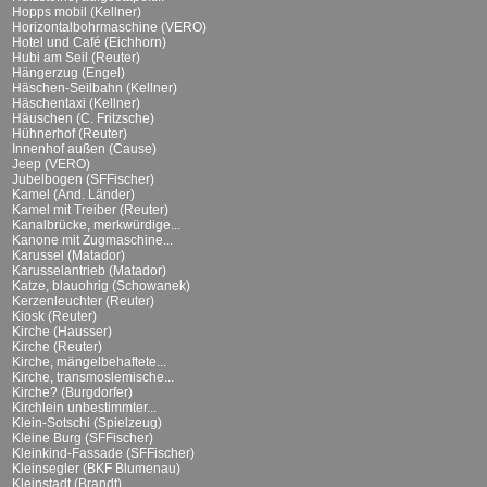
Hopps mobil (Kellner)
Horizontalbohrmaschine (VERO)
Hotel und Café (Eichhorn)
Hubi am Seil (Reuter)
Hängerzug (Engel)
Häschen-Seilbahn (Kellner)
Häschentaxi (Kellner)
Häuschen (C. Fritzsche)
Hühnerhof (Reuter)
Innenhof außen (Cause)
Jeep (VERO)
Jubelbogen (SFFischer)
Kamel (And. Länder)
Kamel mit Treiber (Reuter)
Kanalbrücke, merkwürdige...
Kanone mit Zugmaschine...
Karussel (Matador)
Karusselantrieb (Matador)
Katze, blauohrig (Schowanek)
Kerzenleuchter (Reuter)
Kiosk (Reuter)
Kirche (Hausser)
Kirche (Reuter)
Kirche, mängelbehaftete...
Kirche, transmoslemische...
Kirche? (Burgdorfer)
Kirchlein unbestimmter...
Klein-Sotschi (Spielzeug)
Kleine Burg (SFFischer)
Kleinkind-Fassade (SFFischer)
Kleinsegler (BKF Blumenau)
Kleinstadt (Brandt)