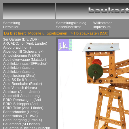
Sammlung
Sammlungskatalog
Willkommen
Hersteller
Seitenübersicht
Impressum
Du bist hier:
Modelle u. Spielszenen
=>
Holzbaukasten
(550)
3er Garage (Div. DDR)
ARCADO: Tor (And. Länder)
Airport (Eichhorn)
Alpendorf III (Schowanek)
Ampelsteürung (VERO)
Apothekerwaage (Matador)
Architektenhaus (SFFischer)
Architektenhäuser...
Architektenhäuser...
Augustusburg (Sina)
Auto-BK für 6 Modelle...
Auto-Rennbahn (Reuter)
Auto-Versuch (Heros)
Autokran (And. Länder)
Automobil-Annäherung...
BRIO: Rennwagen (And....
BRIO: Schlepper (And....
BRIO: Trike (And. Länder)
Bahnschranke (Heros)
Bahnstation (THUWA)
Bahnübergang (Firma X)
Bauerndorf (SFFischer)
Bauernhaus, kleines (Münchn....