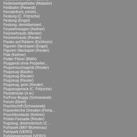
Federwerkgetriebe (Matador)
Feldbahn (Pewesti)
Fensterfront, erhöht...
Festung (C. Fritzsche)
Festung (Engel)
Festung, demilitarisiert...
Feuwehrwagen (Kellner)
Feürwehrauto (Mentor)
Feürwehrauto (Reuter)
Fiasko auf Rädern (Eichhorn)
Figuren-Steckspiel (Engel)
Figuren-Steckspiel (Reuter)
Flak (Kellner)
Flotter Flitzer (BWH)
Fluggerät ohne Propeller...
Flugversuchsgerät (Reuter)
Flugzeug (Baufix)
Flugzeug (Reuter)
Flugzeug (Reuter)
Flugzeug, grün (Reuter)
Flugzeugwrack (C. Fritzsche)
Flussbrücke (A.w.)
ForFour-Buggy (Schowanek)
Forum (Ebert)
Frachtschiff (Schowanek)
Frauenkirche Dresden (Firma...
Froschbootauto (Kellner)
Fröbel-Fassade (Reuter)
Fugzeug, dreimotorisch (C....
Fuhrpark (BKF Blumenau)
Fuhrpark (VERO)
Fußgängerampel (VERO)