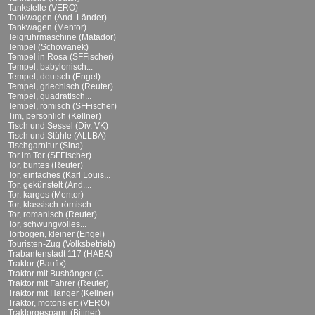
Tankstelle (VERO)
Tankwagen (And. Länder)
Tankwagen (Mentor)
Teigrührmaschine (Matador)
Tempel (Schowanek)
Tempel in Rosa (SFFischer)
Tempel, babylonisch...
Tempel, deutsch (Engel)
Tempel, griechisch (Reuter)
Tempel, quadratisch...
Tempel, römisch (SFFischer)
Tim, persönlich (Kellner)
Tisch und Sessel (Div. VK)
Tisch und Stühle (ALLBA)
Tischgarnitur (Sina)
Tor im Tor (SFFischer)
Tor, buntes (Reuter)
Tor, einfaches (Karl Louis...
Tor, gekünstelt (And....
Tor, karges (Mentor)
Tor, klassisch-römisch...
Tor, romanisch (Reuter)
Tor, schwungvolles...
Torbogen, kleiner (Engel)
Touristen-Zug (Volksbetrieb)
Trabantenstadt 117 (HABA)
Traktor (Baufix)
Traktor mit Bushänger (C....
Traktor mit Fahrer (Reuter)
Traktor mit Hänger (Kellner)
Traktor, motorisiert (VERO)
Traktorgespann (Bittner)