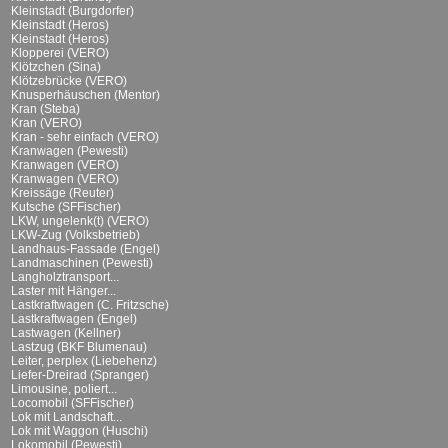
Kleinstadt (Burgdorfer)
Kleinstadt (Heros)
Kleinstadt (Heros)
Klopperei (VERO)
Klötzchen (Sina)
Klötzebrücke (VERO)
Knusperhäuschen (Mentor)
Kran (Steba)
Kran (VERO)
Kran - sehr einfach (VERO)
Kranwagen (Pewesti)
Kranwagen (VERO)
Kranwagen (VERO)
Kreissäge (Reuter)
Kutsche (SFFischer)
LKW, ungelenk(t) (VERO)
LKW-Zug (Volksbetrieb)
Landhaus-Fassade (Engel)
Landmaschinen (Pewesti)
Langholztransport...
Laster mit Hänger...
Lastkraftwagen (C. Fritzsche)
Lastkraftwagen (Engel)
Lastwagen (Kellner)
Lastzug (BKF Blumenau)
Leiter, perplex (Liebehenz)
Liefer-Dreirad (Spranger)
Limousine, poliert...
Locomobil (SFFischer)
Lok mit Landschaft...
Lok mit Waggon (Huschi)
Lokomobil (Pewesti)