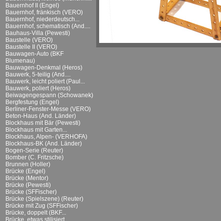
Bauernhof II (Engel)
Bauernhof, fränkisch (VERO)
Bauernhof, niederdeutsch...
Bauernhof, schematisch (And....
Bauhaus-Villa (Pewesti)
Baustelle (VERO)
Baustelle II (VERO)
Bauwagen-Auto (BKF
Blumenau)
Bauwagen-Denkmal (Heros)
Bauwerk, 5-teilig (And....
Bauwerk, leicht poliert (Paul...
Bauwerk, poliert (Heros)
Beiwagengespann (Schowanek)
Bergfestung (Engel)
Berliner-Fenster-Messe (VERO)
Beton-Haus (And. Länder)
Blockhaus mit Bär (Pewesti)
Blockhaus mit Garten...
Blockhaus, Alpen- (VERHOFA)
Blockhaus-BK (And. Länder)
Bogen-Serie (Reuter)
Bomber (C. Fritzsche)
Brunnen (Holler)
Brücke (Engel)
Brücke (Mentor)
Brücke (Pewesti)
Brücke (SFFischer)
Brücke (Spielszene) (Reuter)
Brücke mit Zug (SFFischer)
Brücke, doppelt (BKF...
Brücke, etwas stilisiert...