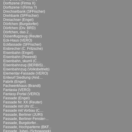
Dorfszene (Firma X)
Dorfszene I (Firma ?)
Drechselbank (SFFischer)
Drehbank (SFFischer)
Dreiachser (Engel)
Dörfchen (Burgdorfer)
Dörfchen (Div. BRD)
Dörfchen, das 2....
Düsenflugzeug (Reuter)
Eck-Haus (VERO)
Eckfassade (SFFischer)
Eisbrecher (C. Fritzsche)
Eisenbahn (Engel)
Eisenbahn (Pewesti)
Eisenbahn, skurril (C....
Eisenbahnzug (BERBIS)...
Eisenbahnzug (Volksbetrieb)
Elementar-Fassade (VERO)
Entwurf Siedlung (And....
Fabrik (Engel)
Fachwerkhaus (Brandt)
Fantasia (VERO)
Fantasy-Portal (VERO)
Fassade (Engel)
Fassade Nr. XX (Reuter)
Fassade mit Uhr (C....
Fassade mit Vorbau (C....
Fassade, Berliner (JURI)
Fassade, Berliner-Fenster-...
Fassade, Burgdorfer...
Fassade, Hochparterre (BKF...
Fassade, Jubel- (Schowanek)