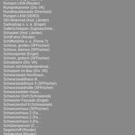
Rumpel-LKW (Reuter)
Rumpelkammer (Div. VK)
Rundhausfassade (Drechsel)
Rungen-LKW (VERO)
SIO-Motorrad (And. Länder)
Sarkophag o. s. ä. (Engel)
Sattelschlepper-Zugmaschine...
Schaukel (And. Länder)
Schiff ahoi (Reuter)
Schiffsmühle u. a. (Firma ?)
Schloss, großes (SFFischer)
Schloss, kleines (SFFischer)
Schlossportal (Engel)
Schrein, gotisch (SFFischer)
Schubkarre (Div. VK)
Schule mit Arbeiterdenkmal...
Schuppen im Bau (Div. VK)
Schwarzwald-Hochhaus...
Schwarzwaldhaus III...
Schwarzwaldhaus X (SFFischer)
Schwarzwaldhütte (SFFischer)
Schwarzwälder-Haus...
Schweizer Dorf (Schowanek)
Schweizer Fassade (Engel)
Schweizerdorf II (Schowanek)
Schweizerhaus (SFFischer)
Schweizerhaus 2 (Fa....
Schweizerhaus 2 (Fa....
Schweizerhaus 3 (Fa....
Schützenpanzer (C....
Segelschiff (Reuter)
Seilakrobat (Reuter)