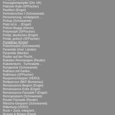
Passagierdampfer (Div. VK)
Patrizier-Kate (SFFischer)
Pavillion (Engel)
Perlmännchen I (Schowanek)
Personenzug, nostalgisch...
Pickup (Schowanek)
Platz ist in ... (Engel)
Polizei-Buggy (Heros)
Polymorph (SFFischer)
Portal, deutsches (Engel)
Portal, gotisch (SFFischer)
Portalkran (Engel)
Putzelmutzel (Schowanek)
Pyramide (And. Länder)
Pyramide (Mentor)
Radler auf der Flucht...
Raketen-Rennwagen (Reuter)
Raketenturm - Turmrakete...
Rangierlok (Schowanek)
Rathaus mit Garten...
Rathhaus (SFFischer)
Raupenschlepper (VERO)
Reitparcour (BKF Blumenau)
Renaissance-Beginn (Engel)
Renaissance-Ecke (Engel)
Renaissance-Fassade? (Engel)
Renngespann (Schowanek)
Reuter-Fassade (Reuter)
Rikscha-Gespann (Schowanek)
Ritterburg (VERO)
Ruck + Zuck, integriert...
Ruinen & Bögen (Ebert)