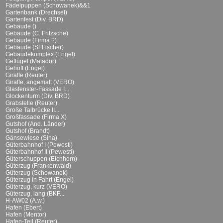
Fädelpuppen (Schowanek)&&1
Gartenbank (Drechsel)
Gartenfest (Div. BRD)
Gebäude ()
Gebäude (C. Fritzsche)
Gebäude (Firma ?)
Gebäude (SFFischer)
Gebäudekomplex (Engel)
Geflügel (Matador)
Gehöft (Engel)
Giraffe (Reuter)
Giraffe, angemalt (VERO)
Glasfenster-Fassade I...
Glockenturm (Div. BRD)
Grabstelle (Reuter)
Große Talbrücke II...
Großfassade (Firma X)
Gutshof (And. Länder)
Gutshof (Brandt)
Gänsewiese (Sina)
Güterbahnhof I (Pewesti)
Güterbahnhof II (Pewesti)
Güterschuppen (Eichhorn)
Güterzug (Frankenwald)
Güterzug (Schowanek)
Güterzug in Fahrt (Engel)
Güterzug, kurz (VERO)
Güterzug, lang (BKF...
H-AW02 (A.w.)
Hafen (Ebert)
Hafen (Mentor)
Hafen-Teil (Reuter)