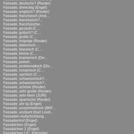
Fassade, deutsche? (Reuter)
Fassade, dreieckig (Engel)
Fassade, englisch? (Reuter)
Fassade, französisch (And....
Fassade, französisch?...
Fassade, französische...
Fassade, gezackt (C....
Fassade, gotisch? (C....
Fassade, große (C....
Fassade, holprige (Reuter)
Fassade, italienisch -...
Fassade, klassisch (C....
Fassade, kleine (C....
Fassade, kramerisch (Div....
Fassade, poliert...
Fassade, problematisch (Div....
Fassade, romanisch (C....
Fassade, sachlich (C....
Fassade, schweizerisch?...
Fassade, schweizerisch?...
Fassade, schöne (Reuter)
Fassade, sehr große (Reuter)
Fassade, sehr klein (JURI)
Fassade, spanische (Reuter)
Fassade, uhr-ig (Engel)
Fassade, unsymmetrisch (BKF...
Fassade, unzäunt (Karl Louis...
Fassaden-Aufschichtung...
Fassadenhof (Engel)
Fassädchen (Engel)
Fassädchen 2 (Engel)
Fassädchen I (C. Fritzsche)