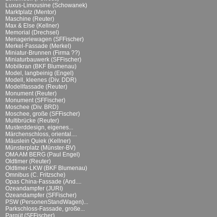
Luxus-Limousine (Schowanek)
Marktplatz (Mentor)
Maschine (Reuter)
Max & Else (Kellner)
Memorial (Drechsel)
Menageriewagen (SFFischer)
Merkel-Fassade (Merkel)
Miniatur-Brunnen (Firma ??)
Miniaturbauwerk (SFFischer)
Mobilkran (BKF Blumenau)
Model, langbeinig (Engel)
Modell, kleenes (Div. DDR)
Modellfassade (Reuter)
Monument (Reuter)
Monument (SFFischer)
Moschee (Div. BRD)
Moschee, große (SFFischer)
Multibrücke (Reuter)
Musterddesign, eigenes...
Märchenschloss, oriental....
Mäuslein Quiek (Kellner)
Münsterplatz (Münster-BV)
OMA AM BERG (Paul Engel)
Oldtimer (Reuter)
Oldtimer-LKW (BKF Blumenau)
Omnibus (C. Fritzsche)
Opas China-Fassade (And....
Ozeandampfer (JURI)
Ozeandampfer (SFFischer)
PSW (PersonenStandWagen)...
Parkschloss-Fassade, große...
Parqüt (SFFischer)