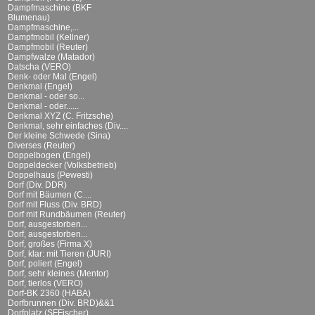
Dampfmaschine (BKF
Blumenau)
Dampfmaschine,...
Dampfmobil (Kellner)
Dampfmobil (Reuter)
Dampfwalze (Matador)
Datscha (VERO)
Denk- oder Mal (Engel)
Denkmal (Engel)
Denkmal - oder so...
Denkmal - oder......
Denkmal XYZ (C. Fritzsche)
Denkmal, sehr einfaches (Div....
Der kleine Schwede (Sina)
Diverses (Reuter)
Doppelbogen (Engel)
Doppeldecker (Volksbetrieb)
Doppelhaus (Pewesti)
Dorf (Div. DDR)
Dorf mit Bäumen (C....
Dorf mit Fluss (Div. BRD)
Dorf mit Rundbäumen (Reuter)
Dorf, ausgestorben...
Dorf, ausgestorben...
Dorf, großes (Firma X)
Dorf, klar: mit Tieren (JURI)
Dorf, poliert (Engel)
Dorf, sehr kleines (Mentor)
Dorf, tierlos (VERO)
Dorf-BK 2360 (HABA)
Dorfbrunnen (Div. BRD)&&1
Dorfplatz (SFFischer)