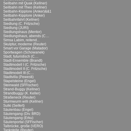
Seilbahn mit Quak (Kellner)
Seilbahn mit Theo (Kellner)
Seilbahn-Kipplore (Anker)&&1
Seilbahn-Kipplore (Anker)
Seilbahnfahrt (Kellner)
Siedlung (C. Fritzsche)
Siedlung (JURI)
Siedlungshaus (Mentor)
Siedlungshaus, abends (C....
Simsa Labim, reitend...
Skulptur, moderne (Reuter)
Smart vor Garage (Matador)
Sportwagen (Schowanek)
Stadt, futuristisch (C....
Stadt-Ensemble (Brandt)
Stadtmodell I (C. Fritzsche)
Stadtmodell II (C. Fritzsche)
Stadtmodell III (C....
Stadtvilla (Pewesti)
Stapelsteine (Engel)
Steinwald (SFFischer)
Strand-Buggy (Kellner)
Strandbuggy (K. Keller)
Straßeneck (Reuter)
Sturmwurm willi (Kellner)
Sulki (Seifert)
Säulenbau (Engel)
Säulengang (Div. BRD)
Säulengang (Erku)
Säulenportal (SFFischer)
Talbrücke, große (VERO)
Tankstelle (Reuter)