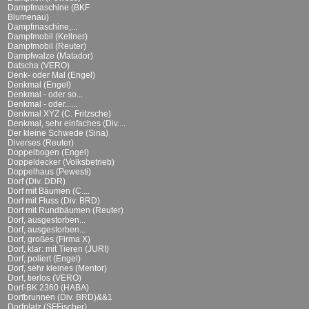
Dampfmaschine (BKF
Blumenau)
Dampfmaschine,...
Dampfmobil (Kellner)
Dampfmobil (Reuter)
Dampfwalze (Matador)
Datscha (VERO)
Denk- oder Mal (Engel)
Denkmal (Engel)
Denkmal - oder so...
Denkmal - oder......
Denkmal XYZ (C. Fritzsche)
Denkmal, sehr einfaches (Div....
Der kleine Schwede (Sina)
Diverses (Reuter)
Doppelbogen (Engel)
Doppeldecker (Volksbetrieb)
Doppelhaus (Pewesti)
Dorf (Div. DDR)
Dorf mit Bäumen (C....
Dorf mit Fluss (Div. BRD)
Dorf mit Rundbäumen (Reuter)
Dorf, ausgestorben...
Dorf, ausgestorben...
Dorf, großes (Firma X)
Dorf, klar: mit Tieren (JURI)
Dorf, poliert (Engel)
Dorf, sehr kleines (Mentor)
Dorf, tierlos (VERO)
Dorf-BK 2360 (HABA)
Dorfbrunnen (Div. BRD)&&1
Dorfplatz (SFFischer)