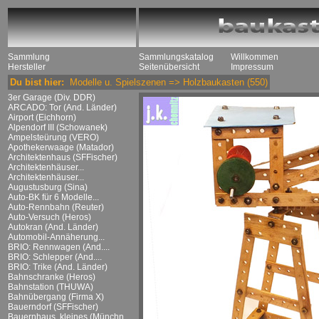
Sammlung
Sammlungskatalog
Willkommen
Hersteller
Seitenübersicht
Impressum
Du bist hier:
Modelle u. Spielszenen
=>
Holzbaukasten
(550)
3er Garage (Div. DDR)
ARCADO: Tor (And. Länder)
Airport (Eichhorn)
Alpendorf III (Schowanek)
Ampelsteürung (VERO)
Apothekerwaage (Matador)
Architektenhaus (SFFischer)
Architektenhäuser...
Architektenhäuser...
Augustusburg (Sina)
Auto-BK für 6 Modelle...
Auto-Rennbahn (Reuter)
Auto-Versuch (Heros)
Autokran (And. Länder)
Automobil-Annäherung...
BRIO: Rennwagen (And....
BRIO: Schlepper (And....
BRIO: Trike (And. Länder)
Bahnschranke (Heros)
Bahnstation (THUWA)
Bahnübergang (Firma X)
Bauerndorf (SFFischer)
Bauernhaus, kleines (Münchn....