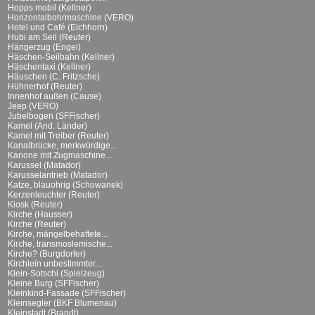
Hopps mobil (Kellner)
Horizontalbohrmaschine (VERO)
Hotel und Café (Eichhorn)
Hubi am Seil (Reuter)
Hängerzug (Engel)
Häschen-Seilbahn (Kellner)
Häschentaxi (Kellner)
Häuschen (C. Fritzsche)
Hühnerhof (Reuter)
Innenhof außen (Cause)
Jeep (VERO)
Jubelbogen (SFFischer)
Kamel (And. Länder)
Kamel mit Treiber (Reuter)
Kanalbrücke, merkwürdige...
Kanone mit Zugmaschine...
Karussel (Matador)
Karusselantrieb (Matador)
Katze, blauohrig (Schowanek)
Kerzenleuchter (Reuter)
Kiosk (Reuter)
Kirche (Hausser)
Kirche (Reuter)
Kirche, mängelbehaftete...
Kirche, transmoslemische...
Kirche? (Burgdorfer)
Kirchlein unbestimmter...
Klein-Sotschi (Spielzeug)
Kleine Burg (SFFischer)
Kleinkind-Fassade (SFFischer)
Kleinsegler (BKF Blumenau)
Kleinstadt (Brandt)