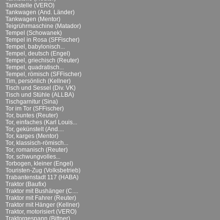
Tankstelle (VERO)
Tankwagen (And. Länder)
Tankwagen (Mentor)
Teigrührmaschine (Matador)
Tempel (Schowanek)
Tempel in Rosa (SFFischer)
Tempel, babylonisch...
Tempel, deutsch (Engel)
Tempel, griechisch (Reuter)
Tempel, quadratisch...
Tempel, römisch (SFFischer)
Tim, persönlich (Kellner)
Tisch und Sessel (Div. VK)
Tisch und Stühle (ALLBA)
Tischgarnitur (Sina)
Tor im Tor (SFFischer)
Tor, buntes (Reuter)
Tor, einfaches (Karl Louis...
Tor, gekünstelt (And....
Tor, karges (Mentor)
Tor, klassisch-römisch...
Tor, romanisch (Reuter)
Tor, schwungvolles...
Torbogen, kleiner (Engel)
Touristen-Zug (Volksbetrieb)
Trabantenstadt 117 (HABA)
Traktor (Baufix)
Traktor mit Bushänger (C....
Traktor mit Fahrer (Reuter)
Traktor mit Hänger (Kellner)
Traktor, motorisiert (VERO)
Traktorgespann (Bittner)