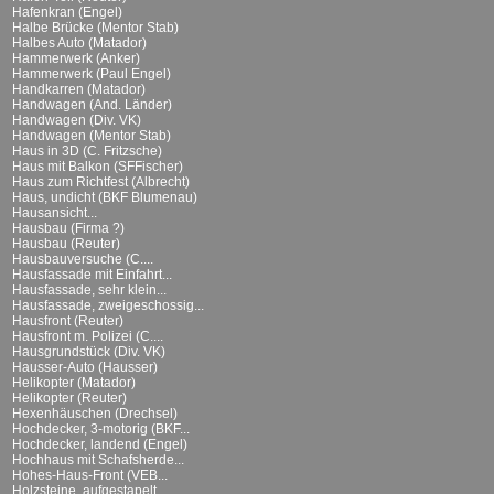
Hafenkran (Engel)
Halbe Brücke (Mentor Stab)
Halbes Auto (Matador)
Hammerwerk (Anker)
Hammerwerk (Paul Engel)
Handkarren (Matador)
Handwagen (And. Länder)
Handwagen (Div. VK)
Handwagen (Mentor Stab)
Haus in 3D (C. Fritzsche)
Haus mit Balkon (SFFischer)
Haus zum Richtfest (Albrecht)
Haus, undicht (BKF Blumenau)
Hausansicht...
Hausbau (Firma ?)
Hausbau (Reuter)
Hausbauversuche (C....
Hausfassade mit Einfahrt...
Hausfassade, sehr klein...
Hausfassade, zweigeschossig...
Hausfront (Reuter)
Hausfront m. Polizei (C....
Hausgrundstück (Div. VK)
Hausser-Auto (Hausser)
Helikopter (Matador)
Helikopter (Reuter)
Hexenhäuschen (Drechsel)
Hochdecker, 3-motorig (BKF...
Hochdecker, landend (Engel)
Hochhaus mit Schafsherde...
Hohes-Haus-Front (VEB...
Holzsteine, aufgestapelt...