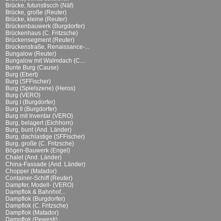
Brücke, futuristiscch (Näf)
Brücke, große (Reuter)
Brücke, kleine (Reuter)
Brückenbauwerk (Burgdorfer)
Brückenhaus (C. Fritzsche)
Brückensegment (Reuter)
Brückenstraße, Renaissance-...
Bungalow (Reuter)
Bungalow mit Walmdach (C....
Bunte Burg (Cause)
Burg (Ebert)
Burg (SFFischer)
Burg (Spielszene) (Heros)
Burg (VERO)
Burg I (Burgdorfer)
Burg II (Burgdorfer)
Burg mit Inventar (VERO)
Burg, belagert (Eichhorn)
Burg, bunt (And. Länder)
Burg, dachlastige (SFFischer)
Burg, große (C. Fritzsche)
Bögen-Bauwerk (Engel)
Chalet (And. Länder)
China-Fassade (And. Länder)
Chopper (Matador)
Container-Schiff (Reuter)
Dampfer, Modell- (VERO)
Dampflok & Bahnhof...
Dampflok (Burgdorfer)
Dampflok (C. Fritzsche)
Dampflok (Matador)
Dampflok (Pewesti)