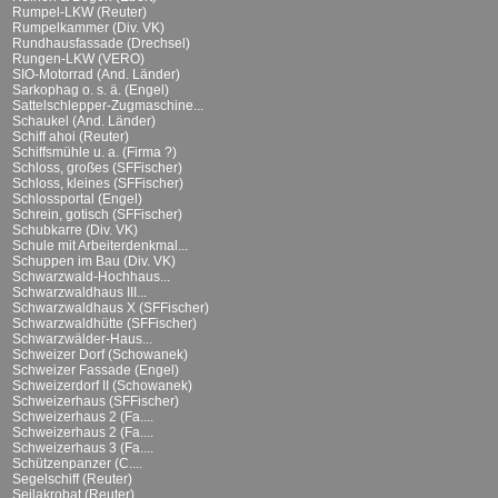
Rumpel-LKW (Reuter)
Rumpelkammer (Div. VK)
Rundhausfassade (Drechsel)
Rungen-LKW (VERO)
SIO-Motorrad (And. Länder)
Sarkophag o. s. ä. (Engel)
Sattelschlepper-Zugmaschine...
Schaukel (And. Länder)
Schiff ahoi (Reuter)
Schiffsmühle u. a. (Firma ?)
Schloss, großes (SFFischer)
Schloss, kleines (SFFischer)
Schlossportal (Engel)
Schrein, gotisch (SFFischer)
Schubkarre (Div. VK)
Schule mit Arbeiterdenkmal...
Schuppen im Bau (Div. VK)
Schwarzwald-Hochhaus...
Schwarzwaldhaus III...
Schwarzwaldhaus X (SFFischer)
Schwarzwaldhütte (SFFischer)
Schwarzwälder-Haus...
Schweizer Dorf (Schowanek)
Schweizer Fassade (Engel)
Schweizerdorf II (Schowanek)
Schweizerhaus (SFFischer)
Schweizerhaus 2 (Fa....
Schweizerhaus 2 (Fa....
Schweizerhaus 3 (Fa....
Schützenpanzer (C....
Segelschiff (Reuter)
Seilakrobat (Reuter)