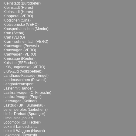
Kleinstadt (Burgdorfer)
Kleinstadt (Heros)
Kleinstadt (Heros)
Klopperei (VERO)
Klötzchen (Sina)
Klötzebrücke (VERO)
Knusperhäuschen (Mentor)
Kran (Steba)
Kran (VERO)
Kran - sehr einfach (VERO)
Kranwagen (Pewesti)
Kranwagen (VERO)
Kranwagen (VERO)
Kreissäge (Reuter)
Kutsche (SFFischer)
LKW, ungelenk(t) (VERO)
LKW-Zug (Volksbetrieb)
Landhaus-Fassade (Engel)
Landmaschinen (Pewesti)
Langholztransport...
Laster mit Hänger...
Lastkraftwagen (C. Fritzsche)
Lastkraftwagen (Engel)
Lastwagen (Kellner)
Lastzug (BKF Blumenau)
Leiter, perplex (Liebehenz)
Liefer-Dreirad (Spranger)
Limousine, poliert...
Locomobil (SFFischer)
Lok mit Landschaft...
Lok mit Waggon (Huschi)
Lokomobil (Pewesti)