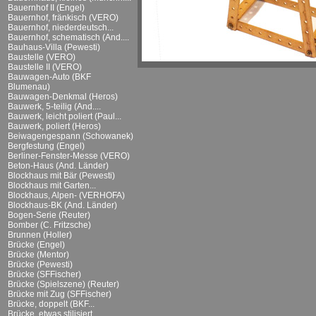
Bauernhof II (Engel)
Bauernhof, fränkisch (VERO)
Bauernhof, niederdeutsch...
Bauernhof, schematisch (And....
Bauhaus-Villa (Pewesti)
Baustelle (VERO)
Baustelle II (VERO)
Bauwagen-Auto (BKF
Blumenau)
Bauwagen-Denkmal (Heros)
Bauwerk, 5-teilig (And....
Bauwerk, leicht poliert (Paul...
Bauwerk, poliert (Heros)
Beiwagengespann (Schowanek)
Bergfestung (Engel)
Berliner-Fenster-Messe (VERO)
Beton-Haus (And. Länder)
Blockhaus mit Bär (Pewesti)
Blockhaus mit Garten...
Blockhaus, Alpen- (VERHOFA)
Blockhaus-BK (And. Länder)
Bogen-Serie (Reuter)
Bomber (C. Fritzsche)
Brunnen (Holler)
Brücke (Engel)
Brücke (Mentor)
Brücke (Pewesti)
Brücke (SFFischer)
Brücke (Spielszene) (Reuter)
Brücke mit Zug (SFFischer)
Brücke, doppelt (BKF...
Brücke, etwas stilisiert...