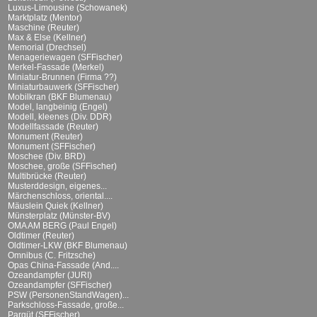
Luxus-Limousine (Schowanek)
Marktplatz (Mentor)
Maschine (Reuter)
Max & Else (Kellner)
Memorial (Drechsel)
Menageriewagen (SFFischer)
Merkel-Fassade (Merkel)
Miniatur-Brunnen (Firma ??)
Miniaturbauwerk (SFFischer)
Mobilkran (BKF Blumenau)
Model, langbeinig (Engel)
Modell, kleenes (Div. DDR)
Modellfassade (Reuter)
Monument (Reuter)
Monument (SFFischer)
Moschee (Div. BRD)
Moschee, große (SFFischer)
Multibrücke (Reuter)
Musterddesign, eigenes...
Märchenschloss, oriental....
Mäuslein Quiek (Kellner)
Münsterplatz (Münster-BV)
OMA AM BERG (Paul Engel)
Oldtimer (Reuter)
Oldtimer-LKW (BKF Blumenau)
Omnibus (C. Fritzsche)
Opas China-Fassade (And....
Ozeandampfer (JURI)
Ozeandampfer (SFFischer)
PSW (PersonenStandWagen)...
Parkschloss-Fassade, große...
Parqüt (SFFischer)