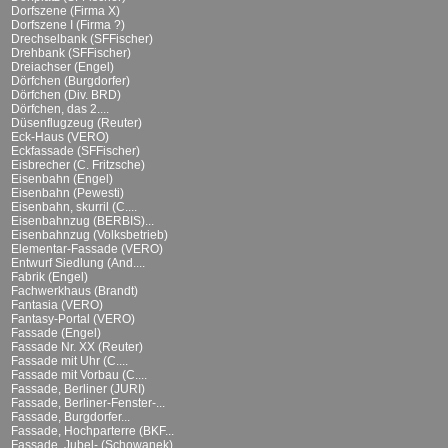
Dorfszene (Firma X)
Dorfszene I (Firma ?)
Drechselbank (SFFischer)
Drehbank (SFFischer)
Dreiachser (Engel)
Dörfchen (Burgdorfer)
Dörfchen (Div. BRD)
Dörfchen, das 2....
Düsenflugzeug (Reuter)
Eck-Haus (VERO)
Eckfassade (SFFischer)
Eisbrecher (C. Fritzsche)
Eisenbahn (Engel)
Eisenbahn (Pewesti)
Eisenbahn, skurril (C....
Eisenbahnzug (BERBIS)...
Eisenbahnzug (Volksbetrieb)
Elementar-Fassade (VERO)
Entwurf Siedlung (And....
Fabrik (Engel)
Fachwerkhaus (Brandt)
Fantasia (VERO)
Fantasy-Portal (VERO)
Fassade (Engel)
Fassade Nr. XX (Reuter)
Fassade mit Uhr (C....
Fassade mit Vorbau (C....
Fassade, Berliner (JURI)
Fassade, Berliner-Fenster-...
Fassade, Burgdorfer...
Fassade, Hochparterre (BKF...
Fassade, Jubel- (Schowanek)