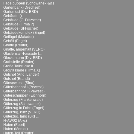
Fädelpuppen (Schowanek)&&1
Gartenbank (Drechsel)
Gartenfest (Div. BRD)
Gebäude ()
Gebäude (C. Fritzsche)
Gebäude (Firma ?)
Gebäude (SFFischer)
Gebäudekomplex (Engel)
Geflügel (Matador)
Gehöft (Engel)
Giraffe (Reuter)
Giraffe, angemalt (VERO)
Glasfenster-Fassade I...
Glockenturm (Div. BRD)
Grabstelle (Reuter)
Große Talbrücke II...
Großfassade (Firma X)
Gutshof (And. Länder)
Gutshof (Brandt)
Gänsewiese (Sina)
Güterbahnhof I (Pewesti)
Güterbahnhof II (Pewesti)
Güterschuppen (Eichhorn)
Güterzug (Frankenwald)
Güterzug (Schowanek)
Güterzug in Fahrt (Engel)
Güterzug, kurz (VERO)
Güterzug, lang (BKF...
H-AW02 (A.w.)
Hafen (Ebert)
Hafen (Mentor)
Hafen-Teil (Reuter)