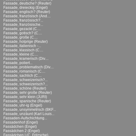
Fassade, deutsche? (Reuter)
Fassade, dreieckig (Engel)
Fassade, englisch? (Reuter)
Fassade, französisch (And....
Fassade, französisch?...
Fassade, französische...
Fassade, gezackt (C....
Fassade, gotisch? (C....
Fassade, große (C....
Fassade, holprige (Reuter)
Fassade, italienisch -...
Fassade, klassisch (C....
Fassade, kleine (C....
Fassade, kramerisch (Div....
Fassade, poliert...
Fassade, problematisch (Div....
Fassade, romanisch (C....
Fassade, sachlich (C....
Fassade, schweizerisch?...
Fassade, schweizerisch?...
Fassade, schöne (Reuter)
Fassade, sehr große (Reuter)
Fassade, sehr klein (JURI)
Fassade, spanische (Reuter)
Fassade, uhr-ig (Engel)
Fassade, unsymmetrisch (BKF...
Fassade, unzäunt (Karl Louis...
Fassaden-Aufschichtung...
Fassadenhof (Engel)
Fassädchen (Engel)
Fassädchen 2 (Engel)
Fassädchen I (C. Fritzsche)