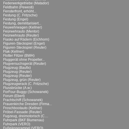
Federwerkgetriebe (Matador)
Feldbahn (Pewesti)
Fensterfront, erhöht...
Festung (C. Fritzsche)
Festung (Engel)
Festung, demilitarisiert...
Feuwehrwagen (Kellner)
Feürwehrauto (Mentor)
Feürwehrauto (Reuter)
Fiasko auf Rädern (Eichhorn)
Figuren-Steckspiel (Engel)
Figuren-Steckspiel (Reuter)
Flak (Kellner)
Flotter Flitzer (BWH)
Fluggerät ohne Propeller...
Flugversuchsgerät (Reuter)
Flugzeug (Baufix)
Flugzeug (Reuter)
Flugzeug (Reuter)
Flugzeug, grün (Reuter)
Flugzeugwrack (C. Fritzsche)
Flussbrücke (A.w.)
ForFour-Buggy (Schowanek)
Forum (Ebert)
Frachtschiff (Schowanek)
Frauenkirche Dresden (Firma...
Froschbootauto (Kellner)
Fröbel-Fassade (Reuter)
Fugzeug, dreimotorisch (C....
Fuhrpark (BKF Blumenau)
Fuhrpark (VERO)
Fußgängerampel (VERO)