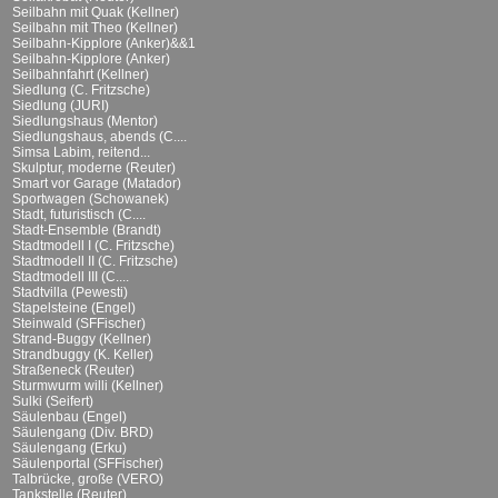
Seilbahn mit Quak (Kellner)
Seilbahn mit Theo (Kellner)
Seilbahn-Kipplore (Anker)&&1
Seilbahn-Kipplore (Anker)
Seilbahnfahrt (Kellner)
Siedlung (C. Fritzsche)
Siedlung (JURI)
Siedlungshaus (Mentor)
Siedlungshaus, abends (C....
Simsa Labim, reitend...
Skulptur, moderne (Reuter)
Smart vor Garage (Matador)
Sportwagen (Schowanek)
Stadt, futuristisch (C....
Stadt-Ensemble (Brandt)
Stadtmodell I (C. Fritzsche)
Stadtmodell II (C. Fritzsche)
Stadtmodell III (C....
Stadtvilla (Pewesti)
Stapelsteine (Engel)
Steinwald (SFFischer)
Strand-Buggy (Kellner)
Strandbuggy (K. Keller)
Straßeneck (Reuter)
Sturmwurm willi (Kellner)
Sulki (Seifert)
Säulenbau (Engel)
Säulengang (Div. BRD)
Säulengang (Erku)
Säulenportal (SFFischer)
Talbrücke, große (VERO)
Tankstelle (Reuter)