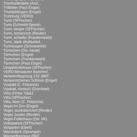
Tramhaltestelle (And....
Trittleiter (Paul Engel)
Triumphbogen (Engel)
Trutzburg (VERO)
Turm (SFFischer)
Turm (Schmidt-Spiele)
Turm, langer (SFFischer)
Turm, romanisch (Reuter)
Turm, schiefer (Frankenwald)
Turm, stark strukturiert...
Turmwagen (Schowanek)
Türmchen (Div. heute)
Türmchen (Engel)
Türmchen (Frankenwald)
Türmchen (Paul Engel)
Umgebindehaus (SFFischer)
VERO Miniaturen Bahnhof...
Verkehrsflugzeug 152 (BKF...
Verwunschenes Schloss (Engel)
Viadukt (C. Fritzsche)
Viadukt, römisch (Drechsel)
Villa (Firma ?)&&1
Villa (SFFischer)
Villa, klein (C. Fritzsche)
Vogel im Zoo (Engel)
Vogel, ausbalanciert (Reuter)
Vogel, bunter (Reuter)
Vogel-Futterhaus (Div. VK)
Volkspalast (SFFischer)
Vorgarten (Ebert)
Wandstück (Spranger)
Wasserflugzeug (BKF