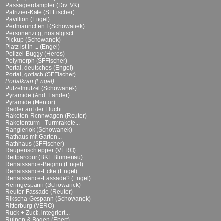
Passagierdampfer (Div. VK)
Patrizier-Kate (SFFischer)
Pavillion (Engel)
Perlmännchen I (Schowanek)
Personenzug, nostalgisch...
Pickup (Schowanek)
Platz ist in ... (Engel)
Polizei-Buggy (Heros)
Polymorph (SFFischer)
Portal, deutsches (Engel)
Portal, gotisch (SFFischer)
Portalkran (Engel)
Putzelmutzel (Schowanek)
Pyramide (And. Länder)
Pyramide (Mentor)
Radler auf der Flucht...
Raketen-Rennwagen (Reuter)
Raketenturm - Turmrakete...
Rangierlok (Schowanek)
Rathaus mit Garten...
Rathhaus (SFFischer)
Raupenschlepper (VERO)
Reitparcour (BKF Blumenau)
Renaissance-Beginn (Engel)
Renaissance-Ecke (Engel)
Renaissance-Fassade? (Engel)
Renngespann (Schowanek)
Reuter-Fassade (Reuter)
Rikscha-Gespann (Schowanek)
Ritterburg (VERO)
Ruck + Zuck, integriert...
Ruinen & Bögen (Ebert)