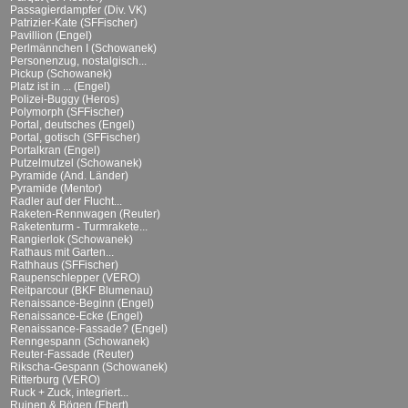
Passagierdampfer (Div. VK)
Patrizier-Kate (SFFischer)
Pavillion (Engel)
Perlmännchen I (Schowanek)
Personenzug, nostalgisch...
Pickup (Schowanek)
Platz ist in ... (Engel)
Polizei-Buggy (Heros)
Polymorph (SFFischer)
Portal, deutsches (Engel)
Portal, gotisch (SFFischer)
Portalkran (Engel)
Putzelmutzel (Schowanek)
Pyramide (And. Länder)
Pyramide (Mentor)
Radler auf der Flucht...
Raketen-Rennwagen (Reuter)
Raketenturm - Turmrakete...
Rangierlok (Schowanek)
Rathaus mit Garten...
Rathhaus (SFFischer)
Raupenschlepper (VERO)
Reitparcour (BKF Blumenau)
Renaissance-Beginn (Engel)
Renaissance-Ecke (Engel)
Renaissance-Fassade? (Engel)
Renngespann (Schowanek)
Reuter-Fassade (Reuter)
Rikscha-Gespann (Schowanek)
Ritterburg (VERO)
Ruck + Zuck, integriert...
Ruinen & Bögen (Ebert)