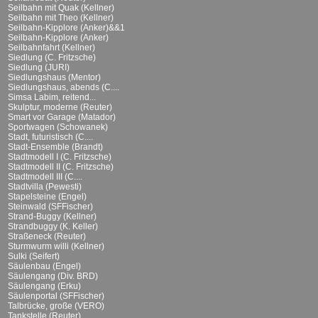
Seilbahn mit Quak (Kellner)
Seilbahn mit Theo (Kellner)
Seilbahn-Kipplore (Anker)&&1
Seilbahn-Kipplore (Anker)
Seilbahnfahrt (Kellner)
Siedlung (C. Fritzsche)
Siedlung (JURI)
Siedlungshaus (Mentor)
Siedlungshaus, abends (C....
Simsa Labim, reitend...
Skulptur, moderne (Reuter)
Smart vor Garage (Matador)
Sportwagen (Schowanek)
Stadt, futuristisch (C....
Stadt-Ensemble (Brandt)
Stadtmodell I (C. Fritzsche)
Stadtmodell II (C. Fritzsche)
Stadtmodell III (C....
Stadtvilla (Pewesti)
Stapelsteine (Engel)
Steinwald (SFFischer)
Strand-Buggy (Kellner)
Strandbuggy (K. Keller)
Straßeneck (Reuter)
Sturmwurm willi (Kellner)
Sulki (Seifert)
Säulenbau (Engel)
Säulengang (Div. BRD)
Säulengang (Erku)
Säulenportal (SFFischer)
Talbrücke, große (VERO)
Tankstelle (Reuter)