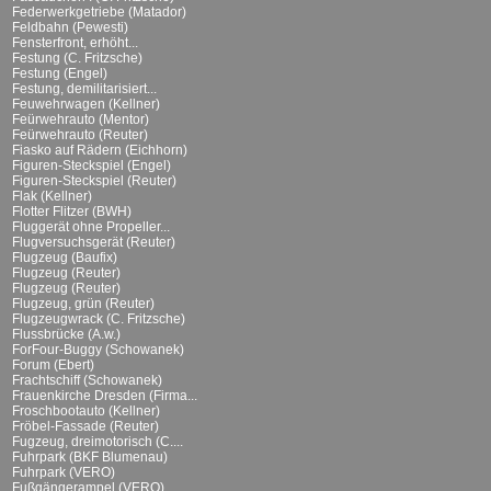
Federwerkgetriebe (Matador)
Feldbahn (Pewesti)
Fensterfront, erhöht...
Festung (C. Fritzsche)
Festung (Engel)
Festung, demilitarisiert...
Feuwehrwagen (Kellner)
Feürwehrauto (Mentor)
Feürwehrauto (Reuter)
Fiasko auf Rädern (Eichhorn)
Figuren-Steckspiel (Engel)
Figuren-Steckspiel (Reuter)
Flak (Kellner)
Flotter Flitzer (BWH)
Fluggerät ohne Propeller...
Flugversuchsgerät (Reuter)
Flugzeug (Baufix)
Flugzeug (Reuter)
Flugzeug (Reuter)
Flugzeug, grün (Reuter)
Flugzeugwrack (C. Fritzsche)
Flussbrücke (A.w.)
ForFour-Buggy (Schowanek)
Forum (Ebert)
Frachtschiff (Schowanek)
Frauenkirche Dresden (Firma...
Froschbootauto (Kellner)
Fröbel-Fassade (Reuter)
Fugzeug, dreimotorisch (C....
Fuhrpark (BKF Blumenau)
Fuhrpark (VERO)
Fußgängerampel (VERO)