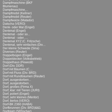
Dampfmaschine (BKF
Blumenau)
Dampfmaschine,...
Dampfmobil (Kellner)
Dampfmobil (Reuter)
Dampfwalze (Matador)
Datscha (VERO)
Denk- oder Mal (Engel)
Denkmal (Engel)
Denkmal - oder so...
Denkmal - oder......
Denkmal XYZ (C. Fritzsche)
Denkmal, sehr einfaches (Div....
Der kleine Schwede (Sina)
Diverses (Reuter)
Doppelbogen (Engel)
Doppeldecker (Volksbetrieb)
Doppelhaus (Pewesti)
Dorf (Div. DDR)
Dorf mit Bäumen (C....
Dorf mit Fluss (Div. BRD)
Dorf mit Rundbäumen (Reuter)
Dorf, ausgestorben...
Dorf, ausgestorben...
Dorf, großes (Firma X)
Dorf, klar: mit Tieren (JURI)
Dorf, poliert (Engel)
Dorf, sehr kleines (Mentor)
Dorf, tierlos (VERO)
Dorf-BK 2360 (HABA)
Dorfbrunnen (Div. BRD)&&1
Dorfplatz (SFFischer)