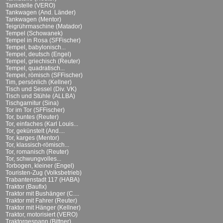
Tankstelle (VERO)
Tankwagen (And. Länder)
Tankwagen (Mentor)
Teigrührmaschine (Matador)
Tempel (Schowanek)
Tempel in Rosa (SFFischer)
Tempel, babylonisch...
Tempel, deutsch (Engel)
Tempel, griechisch (Reuter)
Tempel, quadratisch...
Tempel, römisch (SFFischer)
Tim, persönlich (Kellner)
Tisch und Sessel (Div. VK)
Tisch und Stühle (ALLBA)
Tischgarnitur (Sina)
Tor im Tor (SFFischer)
Tor, buntes (Reuter)
Tor, einfaches (Karl Louis...
Tor, gekünstelt (And....
Tor, karges (Mentor)
Tor, klassisch-römisch...
Tor, romanisch (Reuter)
Tor, schwungvolles...
Torbogen, kleiner (Engel)
Touristen-Zug (Volksbetrieb)
Trabantenstadt 117 (HABA)
Traktor (Baufix)
Traktor mit Bushänger (C....
Traktor mit Fahrer (Reuter)
Traktor mit Hänger (Kellner)
Traktor, motorisiert (VERO)
Traktorgespann (Bittner)