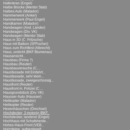
Hafenkran (Engel)
Halbe Brücke (Mentor Stab)
Halbes Auto (Matador)
Hammerwerk (Anker)
Hammerwerk (Paul Engel)
Handkarren (Matador)
Handwagen (And. Länder)
Handwagen (Div. VK)
Handwagen (Mentor Stab)
Haus in 3D (C. Fritzsche)
Haus mit Balkon (SFFischer)
Haus zum Richtfest (Albrecht)
Haus, undicht (BKF Blumenau)
Hausansicht...
Hausbau (Firma ?)
Hausbau (Reuter)
Hausbauversuche (C....
Hausfassade mit Einfahrt...
Hausfassade, sehr klein...
Hausfassade, zweigeschossig...
Hausfront (Reuter)
Hausfront m. Polizei (C....
Hausgrundstück (Div. VK)
Hausser-Auto (Hausser)
Helikopter (Matador)
Helikopter (Reuter)
Hexenhäuschen (Drechsel)
Hochdecker, 3-motorig (BKF...
Hochdecker, landend (Engel)
Hochhaus mit Schafsherde...
Hohes-Haus-Front (VEB...
Holzsteine, aufgestapelt...