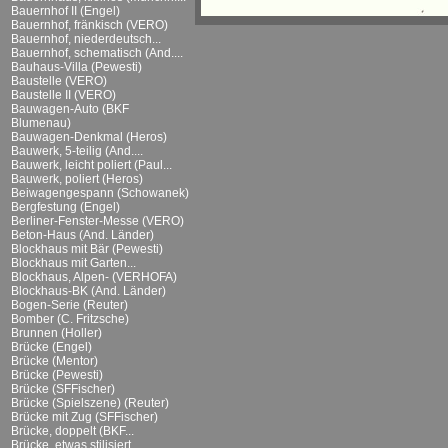
Bauernhof II (Engel)
Bauernhof, fränkisch (VERO)
Bauernhof, niederdeutsch...
Bauernhof, schematisch (And....
Bauhaus-Villa (Pewesti)
Baustelle (VERO)
Baustelle II (VERO)
Bauwagen-Auto (BKF
Blumenau)
Bauwagen-Denkmal (Heros)
Bauwerk, 5-teilig (And....
Bauwerk, leicht poliert (Paul...
Bauwerk, poliert (Heros)
Beiwagengespann (Schowanek)
Bergfestung (Engel)
Berliner-Fenster-Messe (VERO)
Beton-Haus (And. Länder)
Blockhaus mit Bär (Pewesti)
Blockhaus mit Garten...
Blockhaus, Alpen- (VERHOFA)
Blockhaus-BK (And. Länder)
Bogen-Serie (Reuter)
Bomber (C. Fritzsche)
Brunnen (Holler)
Brücke (Engel)
Brücke (Mentor)
Brücke (Pewesti)
Brücke (SFFischer)
Brücke (Spielszene) (Reuter)
Brücke mit Zug (SFFischer)
Brücke, doppelt (BKF...
Brücke, etwas stilisiert...