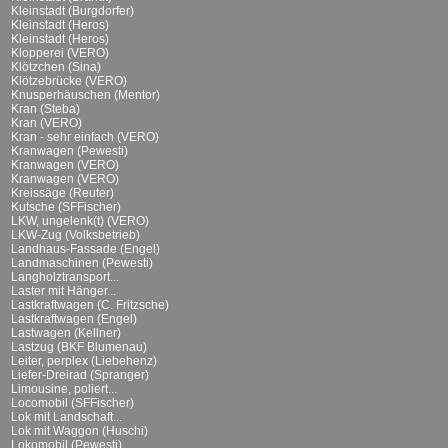
Kleinstadt (Burgdorfer)
Kleinstadt (Heros)
Kleinstadt (Heros)
Klopperei (VERO)
Klötzchen (Sina)
Klötzebrücke (VERO)
Knusperhäuschen (Mentor)
Kran (Steba)
Kran (VERO)
Kran - sehr einfach (VERO)
Kranwagen (Pewesti)
Kranwagen (VERO)
Kranwagen (VERO)
Kreissäge (Reuter)
Kutsche (SFFischer)
LKW, ungelenk(t) (VERO)
LKW-Zug (Volksbetrieb)
Landhaus-Fassade (Engel)
Landmaschinen (Pewesti)
Langholztransport...
Laster mit Hänger...
Lastkraftwagen (C. Fritzsche)
Lastkraftwagen (Engel)
Lastwagen (Kellner)
Lastzug (BKF Blumenau)
Leiter, perplex (Liebehenz)
Liefer-Dreirad (Spranger)
Limousine, poliert...
Locomobil (SFFischer)
Lok mit Landschaft...
Lok mit Waggon (Huschi)
Lokomobil (Pewesti)