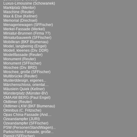
Luxus-Limousine (Schowanek)
Marktplatz (Mentor)
Maschine (Reuter)
Max & Else (Kellner)
Memorial (Drechsel)
Menageriewagen (SFFischer)
Merkel-Fassade (Merkel)
Miniatur-Brunnen (Firma ??)
Miniaturbauwerk (SFFischer)
Mobilkran (BKF Blumenau)
Model, langbeinig (Engel)
Modell, kleenes (Div. DDR)
Modellfassade (Reuter)
Monument (Reuter)
Monument (SFFischer)
Moschee (Div. BRD)
Moschee, große (SFFischer)
Multibrücke (Reuter)
Musterddesign, eigenes...
Märchenschloss, oriental....
Mäuslein Quiek (Kellner)
Münsterplatz (Münster-BV)
OMA AM BERG (Paul Engel)
Oldtimer (Reuter)
Oldtimer-LKW (BKF Blumenau)
Omnibus (C. Fritzsche)
Opas China-Fassade (And....
Ozeandampfer (JURI)
Ozeandampfer (SFFischer)
PSW (PersonenStandWagen)...
Parkschloss-Fassade, große...
Parqüt (SFFischer)