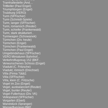
Tramhaltestelle (And....
Trittleiter (Paul Engel)
Triumphbogen (Engel)
Trutzburg (VERO)
Turm (SFFischer)
Turm (Schmidt-Spiele)
Turm, langer (SFFischer)
Turm, romanisch (Reuter)
Turm, schiefer (Frankenwald)
Turm, stark strukturiert...
Turmwagen (Schowanek)
Türmchen (Div. heute)
Türmchen (Engel)
Türmchen (Frankenwald)
Türmchen (Paul Engel)
Umgebindehaus (SFFischer)
VERO Miniaturen Bahnhof...
Verkehrsflugzeug 152 (BKF...
Verwunschenes Schloss (Engel)
Viadukt (C. Fritzsche)
Viadukt, römisch (Drechsel)
Villa (Firma ?)&&1
Villa (SFFischer)
Villa, klein (C. Fritzsche)
Vogel im Zoo (Engel)
Vogel, ausbalanciert (Reuter)
Vogel, bunter (Reuter)
Vogel-Futterhaus (Div. VK)
Volkspalast (SFFischer)
Vorgarten (Ebert)
Wandstück (Spranger)
Wasserflugzeug (BKF