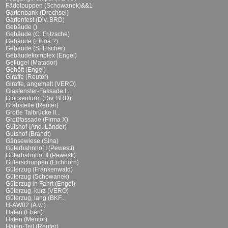
Fädelpuppen (Schowanek)&&1
Gartenbank (Drechsel)
Gartenfest (Div. BRD)
Gebäude ()
Gebäude (C. Fritzsche)
Gebäude (Firma ?)
Gebäude (SFFischer)
Gebäudekomplex (Engel)
Geflügel (Matador)
Gehöft (Engel)
Giraffe (Reuter)
Giraffe, angemalt (VERO)
Glasfenster-Fassade I...
Glockenturm (Div. BRD)
Grabstelle (Reuter)
Große Talbrücke II...
Großfassade (Firma X)
Gutshof (And. Länder)
Gutshof (Brandt)
Gänsewiese (Sina)
Güterbahnhof I (Pewesti)
Güterbahnhof II (Pewesti)
Güterschuppen (Eichhorn)
Güterzug (Frankenwald)
Güterzug (Schowanek)
Güterzug in Fahrt (Engel)
Güterzug, kurz (VERO)
Güterzug, lang (BKF...
H-AW02 (A.w.)
Hafen (Ebert)
Hafen (Mentor)
Hafen-Teil (Reuter)