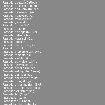
Fassade, deutsche? (Reuter)
Fassade, dreieckig (Engel)
Fassade, englisch? (Reuter)
Fassade, französisch (And....
Fassade, französisch?...
Fassade, französische...
Fassade, gezackt (C....
Fassade, gotisch? (C....
Fassade, große (C....
Fassade, holprige (Reuter)
Fassade, italienisch -...
Fassade, klassisch (C....
Fassade, kleine (C....
Fassade, kramerisch (Div....
Fassade, poliert...
Fassade, problematisch (Div....
Fassade, romanisch (C....
Fassade, sachlich (C....
Fassade, schweizerisch?...
Fassade, schweizerisch?...
Fassade, schöne (Reuter)
Fassade, sehr große (Reuter)
Fassade, sehr klein (JURI)
Fassade, spanische (Reuter)
Fassade, uhr-ig (Engel)
Fassade, unsymmetrisch (BKF...
Fassade, unzäunt (Karl Louis...
Fassaden-Aufschichtung...
Fassadenhof (Engel)
Fassädchen (Engel)
Fassädchen 2 (Engel)
Fassädchen I (C. Fritzsche)