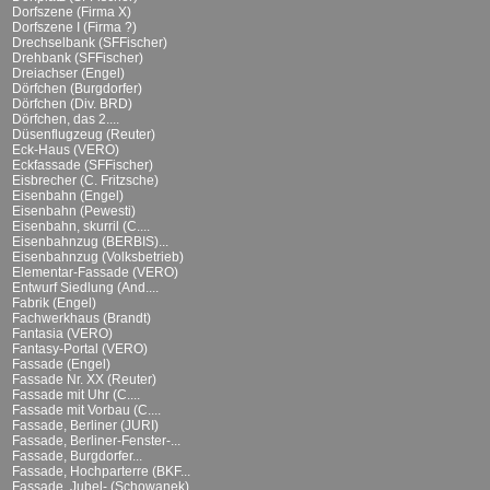
Dorfszene (Firma X)
Dorfszene I (Firma ?)
Drechselbank (SFFischer)
Drehbank (SFFischer)
Dreiachser (Engel)
Dörfchen (Burgdorfer)
Dörfchen (Div. BRD)
Dörfchen, das 2....
Düsenflugzeug (Reuter)
Eck-Haus (VERO)
Eckfassade (SFFischer)
Eisbrecher (C. Fritzsche)
Eisenbahn (Engel)
Eisenbahn (Pewesti)
Eisenbahn, skurril (C....
Eisenbahnzug (BERBIS)...
Eisenbahnzug (Volksbetrieb)
Elementar-Fassade (VERO)
Entwurf Siedlung (And....
Fabrik (Engel)
Fachwerkhaus (Brandt)
Fantasia (VERO)
Fantasy-Portal (VERO)
Fassade (Engel)
Fassade Nr. XX (Reuter)
Fassade mit Uhr (C....
Fassade mit Vorbau (C....
Fassade, Berliner (JURI)
Fassade, Berliner-Fenster-...
Fassade, Burgdorfer...
Fassade, Hochparterre (BKF...
Fassade, Jubel- (Schowanek)