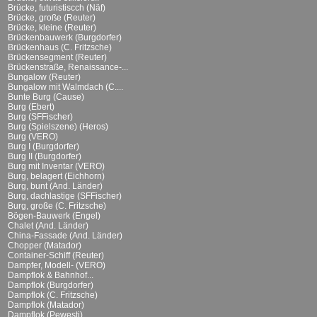
Brücke, futuristiscch (Näf)
Brücke, große (Reuter)
Brücke, kleine (Reuter)
Brückenbauwerk (Burgdorfer)
Brückenhaus (C. Fritzsche)
Brückensegment (Reuter)
Brückenstraße, Renaissance-...
Bungalow (Reuter)
Bungalow mit Walmdach (C....
Bunte Burg (Cause)
Burg (Ebert)
Burg (SFFischer)
Burg (Spielszene) (Heros)
Burg (VERO)
Burg I (Burgdorfer)
Burg II (Burgdorfer)
Burg mit Inventar (VERO)
Burg, belagert (Eichhorn)
Burg, bunt (And. Länder)
Burg, dachlastige (SFFischer)
Burg, große (C. Fritzsche)
Bögen-Bauwerk (Engel)
Chalet (And. Länder)
China-Fassade (And. Länder)
Chopper (Matador)
Container-Schiff (Reuter)
Dampfer, Modell- (VERO)
Dampflok & Bahnhof...
Dampflok (Burgdorfer)
Dampflok (C. Fritzsche)
Dampflok (Matador)
Dampflok (Pewesti)