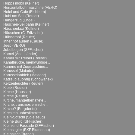
Hopps mobil (Kellner)
Horizontalbohrmaschine (VERO)
Hotel und Café (Eichhorn)
Hubi am Seil (Reuter)
Hängerzug (Engel)
Häschen-Seilbahn (Kellner)
Häschentaxi (Kellner)
Häuschen (C. Fritzsche)
Hühnerhof (Reuter)
Innenhof außen (Cause)
Jeep (VERO)
Jubelbogen (SFFischer)
Kamel (And. Länder)
Kamel mit Treiber (Reuter)
Kanalbrücke, merkwürdige...
Kanone mit Zugmaschine...
Karussel (Matador)
Karusselantrieb (Matador)
Katze, blauohrig (Schowanek)
Kerzenleuchter (Reuter)
Kiosk (Reuter)
Kirche (Hausser)
Kirche (Reuter)
Kirche, mängelbehaftete...
Kirche, transmoslemische...
Kirche? (Burgdorfer)
Kirchlein unbestimmter...
Klein-Sotschi (Spielzeug)
Kleine Burg (SFFischer)
Kleinkind-Fassade (SFFischer)
Kleinsegler (BKF Blumenau)
Kleinstadt (Brandt)