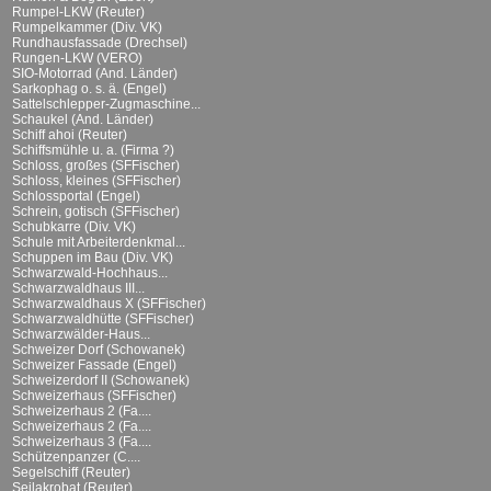
Rumpel-LKW (Reuter)
Rumpelkammer (Div. VK)
Rundhausfassade (Drechsel)
Rungen-LKW (VERO)
SIO-Motorrad (And. Länder)
Sarkophag o. s. ä. (Engel)
Sattelschlepper-Zugmaschine...
Schaukel (And. Länder)
Schiff ahoi (Reuter)
Schiffsmühle u. a. (Firma ?)
Schloss, großes (SFFischer)
Schloss, kleines (SFFischer)
Schlossportal (Engel)
Schrein, gotisch (SFFischer)
Schubkarre (Div. VK)
Schule mit Arbeiterdenkmal...
Schuppen im Bau (Div. VK)
Schwarzwald-Hochhaus...
Schwarzwaldhaus III...
Schwarzwaldhaus X (SFFischer)
Schwarzwaldhütte (SFFischer)
Schwarzwälder-Haus...
Schweizer Dorf (Schowanek)
Schweizer Fassade (Engel)
Schweizerdorf II (Schowanek)
Schweizerhaus (SFFischer)
Schweizerhaus 2 (Fa....
Schweizerhaus 2 (Fa....
Schweizerhaus 3 (Fa....
Schützenpanzer (C....
Segelschiff (Reuter)
Seilakrobat (Reuter)