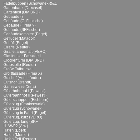
Fädelpuppen (Schowanek)&&1
Gartenbank (Drechsel)
Gartenfest (Div. BRD)
Gebäude ()
Gebäude (C. Fritzsche)
Gebäude (Firma ?)
Gebäude (SFFischer)
Gebäudekomplex (Engel)
Geflügel (Matador)
Gehöft (Engel)
Giraffe (Reuter)
Giraffe, angemalt (VERO)
Glasfenster-Fassade I...
Glockenturm (Div. BRD)
Grabstelle (Reuter)
Große Talbrücke II...
Großfassade (Firma X)
Gutshof (And. Länder)
Gutshof (Brandt)
Gänsewiese (Sina)
Güterbahnhof I (Pewesti)
Güterbahnhof II (Pewesti)
Güterschuppen (Eichhorn)
Güterzug (Frankenwald)
Güterzug (Schowanek)
Güterzug in Fahrt (Engel)
Güterzug, kurz (VERO)
Güterzug, lang (BKF...
H-AW02 (A.w.)
Hafen (Ebert)
Hafen (Mentor)
Hafen-Teil (Reuter)