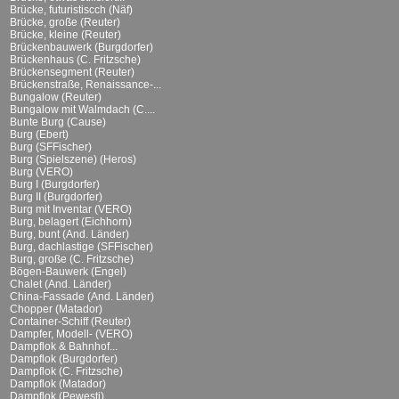
Brücke, futuristiscch (Näf)
Brücke, große (Reuter)
Brücke, kleine (Reuter)
Brückenbauwerk (Burgdorfer)
Brückenhaus (C. Fritzsche)
Brückensegment (Reuter)
Brückenstraße, Renaissance-...
Bungalow (Reuter)
Bungalow mit Walmdach (C....
Bunte Burg (Cause)
Burg (Ebert)
Burg (SFFischer)
Burg (Spielszene) (Heros)
Burg (VERO)
Burg I (Burgdorfer)
Burg II (Burgdorfer)
Burg mit Inventar (VERO)
Burg, belagert (Eichhorn)
Burg, bunt (And. Länder)
Burg, dachlastige (SFFischer)
Burg, große (C. Fritzsche)
Bögen-Bauwerk (Engel)
Chalet (And. Länder)
China-Fassade (And. Länder)
Chopper (Matador)
Container-Schiff (Reuter)
Dampfer, Modell- (VERO)
Dampflok & Bahnhof...
Dampflok (Burgdorfer)
Dampflok (C. Fritzsche)
Dampflok (Matador)
Dampflok (Pewesti)