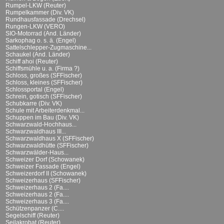
Rumpel-LKW (Reuter)
Rumpelkammer (Div. VK)
Rundhausfassade (Drechsel)
Rungen-LKW (VERO)
SIO-Motorrad (And. Länder)
Sarkophag o. s. ä. (Engel)
Sattelschlepper-Zugmaschine...
Schaukel (And. Länder)
Schiff ahoi (Reuter)
Schiffsmühle u. a. (Firma ?)
Schloss, großes (SFFischer)
Schloss, kleines (SFFischer)
Schlossportal (Engel)
Schrein, gotisch (SFFischer)
Schubkarre (Div. VK)
Schule mit Arbeiterdenkmal...
Schuppen im Bau (Div. VK)
Schwarzwald-Hochhaus...
Schwarzwaldhaus III...
Schwarzwaldhaus X (SFFischer)
Schwarzwaldhütte (SFFischer)
Schwarzwälder-Haus...
Schweizer Dorf (Schowanek)
Schweizer Fassade (Engel)
Schweizerdorf II (Schowanek)
Schweizerhaus (SFFischer)
Schweizerhaus 2 (Fa....
Schweizerhaus 2 (Fa....
Schweizerhaus 3 (Fa....
Schützenpanzer (C....
Segelschiff (Reuter)
Seilakrobat (Reuter)