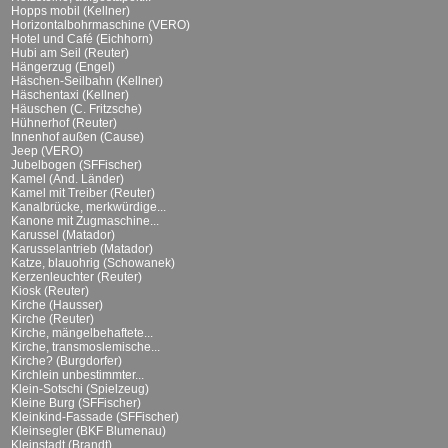
Hopps mobil (Kellner)
Horizontalbohrmaschine (VERO)
Hotel und Café (Eichhorn)
Hubi am Seil (Reuter)
Hängerzug (Engel)
Häschen-Seilbahn (Kellner)
Häschentaxi (Kellner)
Häuschen (C. Fritzsche)
Hühnerhof (Reuter)
Innenhof außen (Cause)
Jeep (VERO)
Jubelbogen (SFFischer)
Kamel (And. Länder)
Kamel mit Treiber (Reuter)
Kanalbrücke, merkwürdige...
Kanone mit Zugmaschine...
Karussel (Matador)
Karusselantrieb (Matador)
Katze, blauohrig (Schowanek)
Kerzenleuchter (Reuter)
Kiosk (Reuter)
Kirche (Hausser)
Kirche (Reuter)
Kirche, mängelbehaftete...
Kirche, transmoslemische...
Kirche? (Burgdorfer)
Kirchlein unbestimmter...
Klein-Sotschi (Spielzeug)
Kleine Burg (SFFischer)
Kleinkind-Fassade (SFFischer)
Kleinsegler (BKF Blumenau)
Kleinstadt (Brandt)