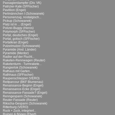
Passagierdampfer (Div. VK)
Patrizier-Kate (SFFischer)
Pavillion (Engel)
Perlmännchen I (Schowanek)
Personenzug, nostalgisch...
Pickup (Schowanek)
Platz ist in ... (Engel)
Polizei-Buggy (Heros)
Polymorph (SFFischer)
Portal, deutsches (Engel)
Portal, gotisch (SFFischer)
Portalkran (Engel)
Putzelmutzel (Schowanek)
Pyramide (And. Länder)
Pyramide (Mentor)
Radler auf der Flucht...
Raketen-Rennwagen (Reuter)
Raketenturm - Turmrakete...
Rangierlok (Schowanek)
Rathaus mit Garten...
Rathhaus (SFFischer)
Raupenschlepper (VERO)
Reitparcour (BKF Blumenau)
Renaissance-Beginn (Engel)
Renaissance-Ecke (Engel)
Renaissance-Fassade? (Engel)
Renngespann (Schowanek)
Reuter-Fassade (Reuter)
Rikscha-Gespann (Schowanek)
Ritterburg (VERO)
Ruck + Zuck, integriert...
Ruinen & Bögen (Ebert)