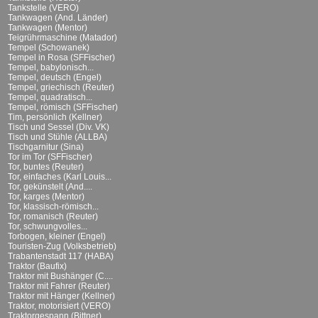
Tankstelle (VERO)
Tankwagen (And. Länder)
Tankwagen (Mentor)
Teigrührmaschine (Matador)
Tempel (Schowanek)
Tempel in Rosa (SFFischer)
Tempel, babylonisch...
Tempel, deutsch (Engel)
Tempel, griechisch (Reuter)
Tempel, quadratisch...
Tempel, römisch (SFFischer)
Tim, persönlich (Kellner)
Tisch und Sessel (Div. VK)
Tisch und Stühle (ALLBA)
Tischgarnitur (Sina)
Tor im Tor (SFFischer)
Tor, buntes (Reuter)
Tor, einfaches (Karl Louis...
Tor, gekünstelt (And....
Tor, karges (Mentor)
Tor, klassisch-römisch...
Tor, romanisch (Reuter)
Tor, schwungvolles...
Torbogen, kleiner (Engel)
Touristen-Zug (Volksbetrieb)
Trabantenstadt 117 (HABA)
Traktor (Baufix)
Traktor mit Bushänger (C....
Traktor mit Fahrer (Reuter)
Traktor mit Hänger (Kellner)
Traktor, motorisiert (VERO)
Traktorgespann (Bittner)