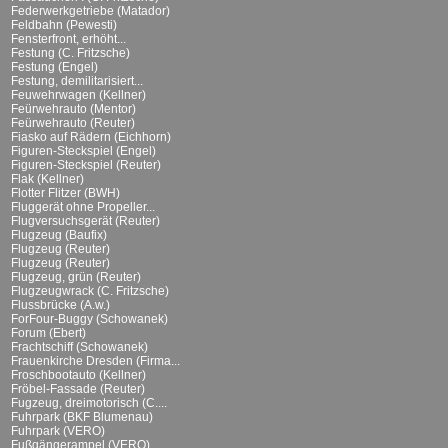
Federwerkgetriebe (Matador)
Feldbahn (Pewesti)
Fensterfront, erhöht...
Festung (C. Fritzsche)
Festung (Engel)
Festung, demilitarisiert...
Feuwehrwagen (Kellner)
Feürwehrauto (Mentor)
Feürwehrauto (Reuter)
Fiasko auf Rädern (Eichhorn)
Figuren-Steckspiel (Engel)
Figuren-Steckspiel (Reuter)
Flak (Kellner)
Flotter Flitzer (BWH)
Fluggerät ohne Propeller...
Flugversuchsgerät (Reuter)
Flugzeug (Baufix)
Flugzeug (Reuter)
Flugzeug (Reuter)
Flugzeug, grün (Reuter)
Flugzeugwrack (C. Fritzsche)
Flussbrücke (A.w.)
ForFour-Buggy (Schowanek)
Forum (Ebert)
Frachtschiff (Schowanek)
Frauenkirche Dresden (Firma...
Froschbootauto (Kellner)
Fröbel-Fassade (Reuter)
Fugzeug, dreimotorisch (C....
Fuhrpark (BKF Blumenau)
Fuhrpark (VERO)
Fußgängerampel (VERO)