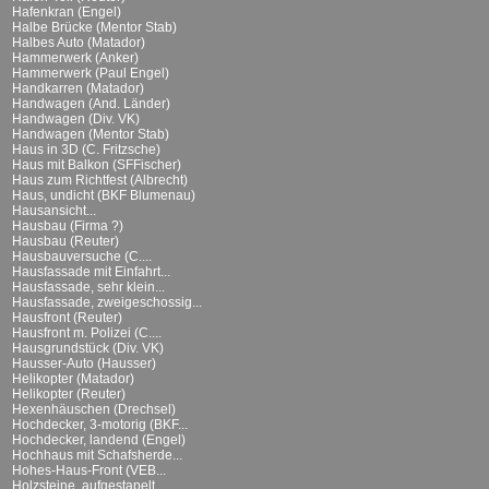
Hafenkran (Engel)
Halbe Brücke (Mentor Stab)
Halbes Auto (Matador)
Hammerwerk (Anker)
Hammerwerk (Paul Engel)
Handkarren (Matador)
Handwagen (And. Länder)
Handwagen (Div. VK)
Handwagen (Mentor Stab)
Haus in 3D (C. Fritzsche)
Haus mit Balkon (SFFischer)
Haus zum Richtfest (Albrecht)
Haus, undicht (BKF Blumenau)
Hausansicht...
Hausbau (Firma ?)
Hausbau (Reuter)
Hausbauversuche (C....
Hausfassade mit Einfahrt...
Hausfassade, sehr klein...
Hausfassade, zweigeschossig...
Hausfront (Reuter)
Hausfront m. Polizei (C....
Hausgrundstück (Div. VK)
Hausser-Auto (Hausser)
Helikopter (Matador)
Helikopter (Reuter)
Hexenhäuschen (Drechsel)
Hochdecker, 3-motorig (BKF...
Hochdecker, landend (Engel)
Hochhaus mit Schafsherde...
Hohes-Haus-Front (VEB...
Holzsteine, aufgestapelt...