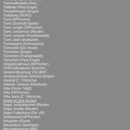
Tramhaltestelle (And....
Trittleiter (Paul Engel)
Triumphbogen (Engel)
Trutzburg (VERO)
Turm (SFFischer)
Turm (Schmidt-Spiele)
Turm, langer (SFFischer)
Turm, romanisch (Reuter)
Turm, schiefer (Frankenwald)
Turm, stark strukturiert...
Turmwagen (Schowanek)
Türmchen (Div. heute)
Türmchen (Engel)
Türmchen (Frankenwald)
Türmchen (Paul Engel)
Umgebindehaus (SFFischer)
VERO Miniaturen Bahnhof...
Verkehrsflugzeug 152 (BKF...
Verwunschenes Schloss (Engel)
Viadukt (C. Fritzsche)
Viadukt, römisch (Drechsel)
Villa (Firma ?)&&1
Villa (SFFischer)
Villa, klein (C. Fritzsche)
Vogel im Zoo (Engel)
Vogel, ausbalanciert (Reuter)
Vogel, bunter (Reuter)
Vogel-Futterhaus (Div. VK)
Volkspalast (SFFischer)
Vorgarten (Ebert)
Wandstück (Spranger)
Wasserflugzeug (BKF