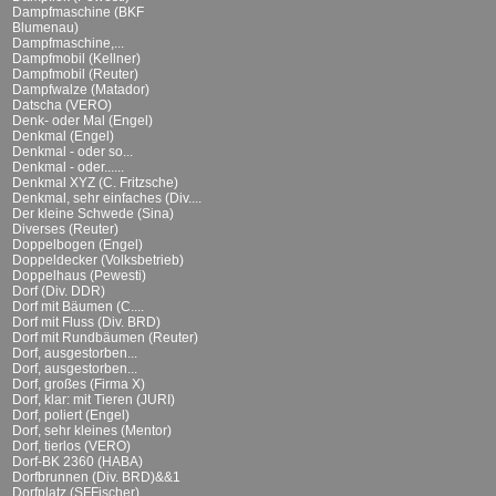
Dampfmaschine (BKF
Blumenau)
Dampfmaschine,...
Dampfmobil (Kellner)
Dampfmobil (Reuter)
Dampfwalze (Matador)
Datscha (VERO)
Denk- oder Mal (Engel)
Denkmal (Engel)
Denkmal - oder so...
Denkmal - oder......
Denkmal XYZ (C. Fritzsche)
Denkmal, sehr einfaches (Div....
Der kleine Schwede (Sina)
Diverses (Reuter)
Doppelbogen (Engel)
Doppeldecker (Volksbetrieb)
Doppelhaus (Pewesti)
Dorf (Div. DDR)
Dorf mit Bäumen (C....
Dorf mit Fluss (Div. BRD)
Dorf mit Rundbäumen (Reuter)
Dorf, ausgestorben...
Dorf, ausgestorben...
Dorf, großes (Firma X)
Dorf, klar: mit Tieren (JURI)
Dorf, poliert (Engel)
Dorf, sehr kleines (Mentor)
Dorf, tierlos (VERO)
Dorf-BK 2360 (HABA)
Dorfbrunnen (Div. BRD)&&1
Dorfplatz (SFFischer)