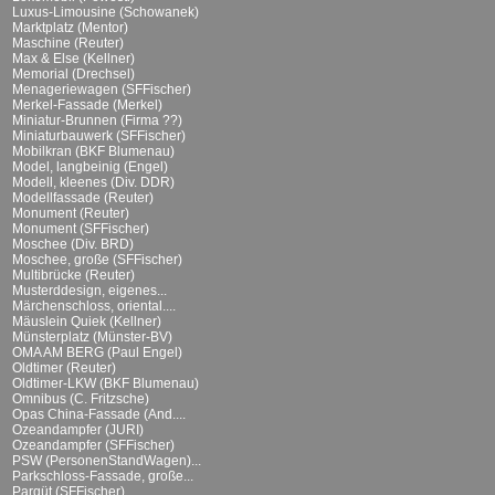
Luxus-Limousine (Schowanek)
Marktplatz (Mentor)
Maschine (Reuter)
Max & Else (Kellner)
Memorial (Drechsel)
Menageriewagen (SFFischer)
Merkel-Fassade (Merkel)
Miniatur-Brunnen (Firma ??)
Miniaturbauwerk (SFFischer)
Mobilkran (BKF Blumenau)
Model, langbeinig (Engel)
Modell, kleenes (Div. DDR)
Modellfassade (Reuter)
Monument (Reuter)
Monument (SFFischer)
Moschee (Div. BRD)
Moschee, große (SFFischer)
Multibrücke (Reuter)
Musterddesign, eigenes...
Märchenschloss, oriental....
Mäuslein Quiek (Kellner)
Münsterplatz (Münster-BV)
OMA AM BERG (Paul Engel)
Oldtimer (Reuter)
Oldtimer-LKW (BKF Blumenau)
Omnibus (C. Fritzsche)
Opas China-Fassade (And....
Ozeandampfer (JURI)
Ozeandampfer (SFFischer)
PSW (PersonenStandWagen)...
Parkschloss-Fassade, große...
Parqüt (SFFischer)