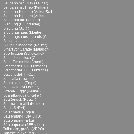
Seilbahn mit Quak (Kellner)
Seilbahn mit Theo (Kellner)
Seilbahn-Kipplore (Anker)&&1
Seilbahn-Kipplore (Anker)
Seilbahnfahrt (Kellner)
Siedlung (C. Fritzsche)
Siedlung (JURI)
Siedlungshaus (Mentor)
Siedlungshaus, abends (C....
Simsa Labim, reitend...
Skulptur, moderne (Reuter)
Smart vor Garage (Matador)
Sportwagen (Schowanek)
Stadt, futuristisch (C....
Stadt-Ensemble (Brandt)
Stadtmodell I (C. Fritzsche)
Stadtmodell II (C. Fritzsche)
Stadtmodell III (C....
Stadtvilla (Pewesti)
Stapelsteine (Engel)
Steinwald (SFFischer)
Strand-Buggy (Kellner)
Strandbuggy (K. Keller)
Straßeneck (Reuter)
Sturmwurm willi (Kellner)
Sulki (Seifert)
Säulenbau (Engel)
Säulengang (Div. BRD)
Säulengang (Erku)
Säulenportal (SFFischer)
Talbrücke, große (VERO)
Tankstelle (Reuter)