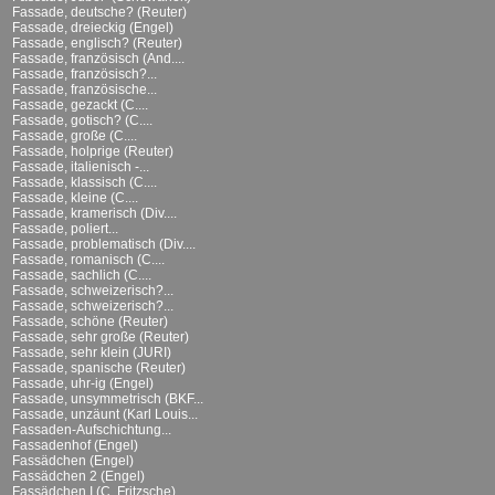
Fassade, deutsche? (Reuter)
Fassade, dreieckig (Engel)
Fassade, englisch? (Reuter)
Fassade, französisch (And....
Fassade, französisch?...
Fassade, französische...
Fassade, gezackt (C....
Fassade, gotisch? (C....
Fassade, große (C....
Fassade, holprige (Reuter)
Fassade, italienisch -...
Fassade, klassisch (C....
Fassade, kleine (C....
Fassade, kramerisch (Div....
Fassade, poliert...
Fassade, problematisch (Div....
Fassade, romanisch (C....
Fassade, sachlich (C....
Fassade, schweizerisch?...
Fassade, schweizerisch?...
Fassade, schöne (Reuter)
Fassade, sehr große (Reuter)
Fassade, sehr klein (JURI)
Fassade, spanische (Reuter)
Fassade, uhr-ig (Engel)
Fassade, unsymmetrisch (BKF...
Fassade, unzäunt (Karl Louis...
Fassaden-Aufschichtung...
Fassadenhof (Engel)
Fassädchen (Engel)
Fassädchen 2 (Engel)
Fassädchen I (C. Fritzsche)