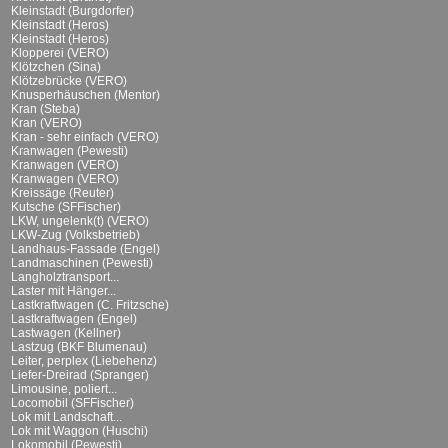
Kleinstadt (Burgdorfer)
Kleinstadt (Heros)
Kleinstadt (Heros)
Klopperei (VERO)
Klötzchen (Sina)
Klötzebrücke (VERO)
Knusperhäuschen (Mentor)
Kran (Steba)
Kran (VERO)
Kran - sehr einfach (VERO)
Kranwagen (Pewesti)
Kranwagen (VERO)
Kranwagen (VERO)
Kreissäge (Reuter)
Kutsche (SFFischer)
LKW, ungelenk(t) (VERO)
LKW-Zug (Volksbetrieb)
Landhaus-Fassade (Engel)
Landmaschinen (Pewesti)
Langholztransport...
Laster mit Hänger...
Lastkraftwagen (C. Fritzsche)
Lastkraftwagen (Engel)
Lastwagen (Kellner)
Lastzug (BKF Blumenau)
Leiter, perplex (Liebehenz)
Liefer-Dreirad (Spranger)
Limousine, poliert...
Locomobil (SFFischer)
Lok mit Landschaft...
Lok mit Waggon (Huschi)
Lokomobil (Pewesti)