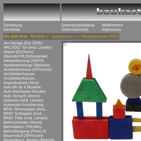
Sammlung
Sammlungskatalog
Willkommen
Hersteller
Seitenübersicht
Impressum
Du bist hier:
Modelle u. Spielszenen
=>
Holzbaukasten
(550)
3er Garage (Div. DDR)
ARCADO: Tor (And. Länder)
Airport (Eichhorn)
Alpendorf III (Schowanek)
Ampelsteürung (VERO)
Apothekerwaage (Matador)
Architektenhaus (SFFischer)
Architektenhäuser...
Architektenhäuser...
Augustusburg (Sina)
Auto-BK für 6 Modelle...
Auto-Rennbahn (Reuter)
Auto-Versuch (Heros)
Autokran (And. Länder)
Automobil-Annäherung...
BRIO: Rennwagen (And....
BRIO: Schlepper (And....
BRIO: Trike (And. Länder)
Bahnschranke (Heros)
Bahnstation (THUWA)
Bahnübergang (Firma X)
Bauerndorf (SFFischer)
Bauernhaus, kleines (Münchn....