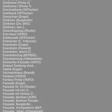
Dorfszene (Firma X)
Dorfszene I (Firma ?)
Drechselbank (SFFischer)
Drehbank (SFFischer)
Dreiachser (Engel)
Dörfchen (Burgdorfer)
Dörfchen (Div. BRD)
Dörfchen, das 2....
Düsenflugzeug (Reuter)
Eck-Haus (VERO)
Eckfassade (SFFischer)
Eisbrecher (C. Fritzsche)
Eisenbahn (Engel)
Eisenbahn (Pewesti)
Eisenbahn, skurril (C....
Eisenbahnzug (BERBIS)...
Eisenbahnzug (Volksbetrieb)
Elementar-Fassade (VERO)
Entwurf Siedlung (And....
Fabrik (Engel)
Fachwerkhaus (Brandt)
Fantasia (VERO)
Fantasy-Portal (VERO)
Fassade (Engel)
Fassade Nr. XX (Reuter)
Fassade mit Uhr (C....
Fassade mit Vorbau (C....
Fassade, Berliner (JURI)
Fassade, Berliner-Fenster-...
Fassade, Burgdorfer...
Fassade, Hochparterre (BKF...
Fassade, Jubel- (Schowanek)