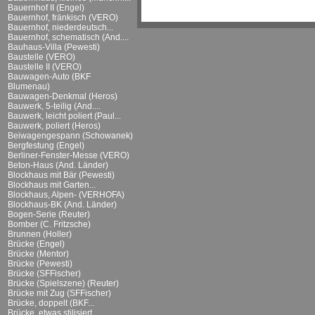
Bauernhof II (Engel)
Bauernhof, fränkisch (VERO)
Bauernhof, niederdeutsch...
Bauernhof, schematisch (And....
Bauhaus-Villa (Pewesti)
Baustelle (VERO)
Baustelle II (VERO)
Bauwagen-Auto (BKF
Blumenau)
Bauwagen-Denkmal (Heros)
Bauwerk, 5-teilig (And....
Bauwerk, leicht poliert (Paul...
Bauwerk, poliert (Heros)
Beiwagengespann (Schowanek)
Bergfestung (Engel)
Berliner-Fenster-Messe (VERO)
Beton-Haus (And. Länder)
Blockhaus mit Bär (Pewesti)
Blockhaus mit Garten...
Blockhaus, Alpen- (VERHOFA)
Blockhaus-BK (And. Länder)
Bogen-Serie (Reuter)
Bomber (C. Fritzsche)
Brunnen (Holler)
Brücke (Engel)
Brücke (Mentor)
Brücke (Pewesti)
Brücke (SFFischer)
Brücke (Spielszene) (Reuter)
Brücke mit Zug (SFFischer)
Brücke, doppelt (BKF...
Brücke, etwas stilisiert...