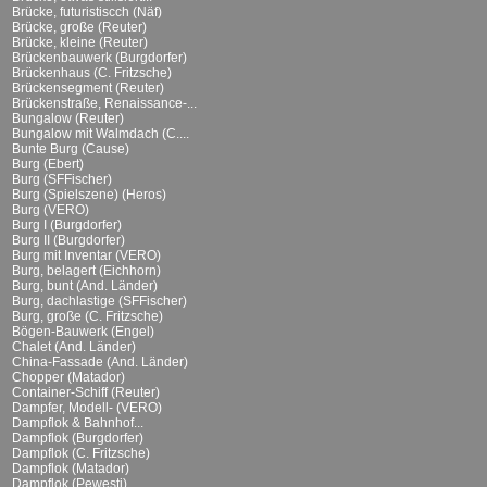
Brücke, futuristiscch (Näf)
Brücke, große (Reuter)
Brücke, kleine (Reuter)
Brückenbauwerk (Burgdorfer)
Brückenhaus (C. Fritzsche)
Brückensegment (Reuter)
Brückenstraße, Renaissance-...
Bungalow (Reuter)
Bungalow mit Walmdach (C....
Bunte Burg (Cause)
Burg (Ebert)
Burg (SFFischer)
Burg (Spielszene) (Heros)
Burg (VERO)
Burg I (Burgdorfer)
Burg II (Burgdorfer)
Burg mit Inventar (VERO)
Burg, belagert (Eichhorn)
Burg, bunt (And. Länder)
Burg, dachlastige (SFFischer)
Burg, große (C. Fritzsche)
Bögen-Bauwerk (Engel)
Chalet (And. Länder)
China-Fassade (And. Länder)
Chopper (Matador)
Container-Schiff (Reuter)
Dampfer, Modell- (VERO)
Dampflok & Bahnhof...
Dampflok (Burgdorfer)
Dampflok (C. Fritzsche)
Dampflok (Matador)
Dampflok (Pewesti)