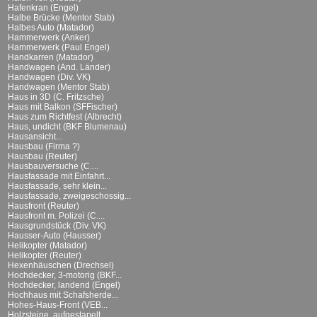
Hafenkran (Engel)
Halbe Brücke (Mentor Stab)
Halbes Auto (Matador)
Hammerwerk (Anker)
Hammerwerk (Paul Engel)
Handkarren (Matador)
Handwagen (And. Länder)
Handwagen (Div. VK)
Handwagen (Mentor Stab)
Haus in 3D (C. Fritzsche)
Haus mit Balkon (SFFischer)
Haus zum Richtfest (Albrecht)
Haus, undicht (BKF Blumenau)
Hausansicht...
Hausbau (Firma ?)
Hausbau (Reuter)
Hausbauversuche (C....
Hausfassade mit Einfahrt...
Hausfassade, sehr klein...
Hausfassade, zweigeschossig...
Hausfront (Reuter)
Hausfront m. Polizei (C....
Hausgrundstück (Div. VK)
Hausser-Auto (Hausser)
Helikopter (Matador)
Helikopter (Reuter)
Hexenhäuschen (Drechsel)
Hochdecker, 3-motorig (BKF...
Hochdecker, landend (Engel)
Hochhaus mit Schafsherde...
Hohes-Haus-Front (VEB...
Holzsteine, aufgestapelt...