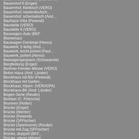
Bauernhof II (Engel)
Bauernhof, fränkisch (VERO)
Bauernhof, niederdeutsch...
Bauernhof, schematisch (And....
Bauhaus-Villa (Pewesti)
Baustelle (VERO)
Baustelle II (VERO)
Bauwagen-Auto (BKF
Blumenau)
Bauwagen-Denkmal (Heros)
Bauwerk, 5-teilig (And....
Bauwerk, leicht poliert (Paul...
Bauwerk, poliert (Heros)
Beiwagengespann (Schowanek)
Bergfestung (Engel)
Berliner-Fenster-Messe (VERO)
Beton-Haus (And. Länder)
Blockhaus mit Bär (Pewesti)
Blockhaus mit Garten...
Blockhaus, Alpen- (VERHOFA)
Blockhaus-BK (And. Länder)
Bogen-Serie (Reuter)
Bomber (C. Fritzsche)
Brunnen (Holler)
Brücke (Engel)
Brücke (Mentor)
Brücke (Pewesti)
Brücke (SFFischer)
Brücke (Spielszene) (Reuter)
Brücke mit Zug (SFFischer)
Brücke, doppelt (BKF...
Brücke, etwas stilisiert...