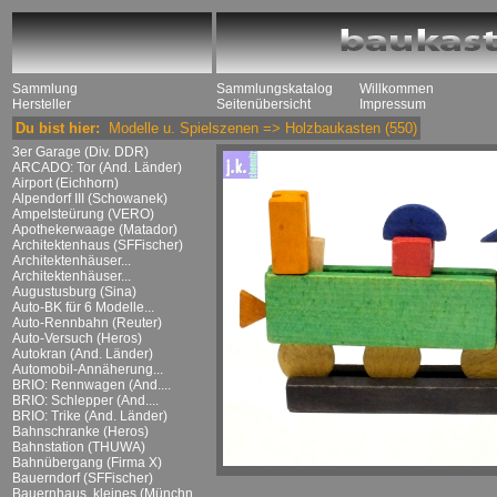
Sammlung
Sammlungskatalog
Willkommen
Hersteller
Seitenübersicht
Impressum
Du bist hier:
Modelle u. Spielszenen
=>
Holzbaukasten
(550)
3er Garage (Div. DDR)
ARCADO: Tor (And. Länder)
Airport (Eichhorn)
Alpendorf III (Schowanek)
Ampelsteürung (VERO)
Apothekerwaage (Matador)
Architektenhaus (SFFischer)
Architektenhäuser...
Architektenhäuser...
Augustusburg (Sina)
Auto-BK für 6 Modelle...
Auto-Rennbahn (Reuter)
Auto-Versuch (Heros)
Autokran (And. Länder)
Automobil-Annäherung...
BRIO: Rennwagen (And....
BRIO: Schlepper (And....
BRIO: Trike (And. Länder)
Bahnschranke (Heros)
Bahnstation (THUWA)
Bahnübergang (Firma X)
Bauerndorf (SFFischer)
Bauernhaus, kleines (Münchn....