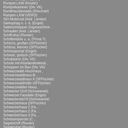
Rumpel-LKW (Reuter)
Rumpelkammer (Div. VK)
Rundhausfassade (Drechsel)
Rungen-LKW (VERO)
SIO-Motorrad (And. Länder)
Sarkophag o. s. ä. (Engel)
Sattelschlepper-Zugmaschine...
Schaukel (And. Länder)
Schiff ahoi (Reuter)
Schiffsmühle u. a. (Firma ?)
Schloss, großes (SFFischer)
Schloss, kleines (SFFischer)
Schlossportal (Engel)
Schrein, gotisch (SFFischer)
Schubkarre (Div. VK)
Schule mit Arbeiterdenkmal...
Schuppen im Bau (Div. VK)
Schwarzwald-Hochhaus...
Schwarzwaldhaus III...
Schwarzwaldhaus X (SFFischer)
Schwarzwaldhütte (SFFischer)
Schwarzwälder-Haus...
Schweizer Dorf (Schowanek)
Schweizer Fassade (Engel)
Schweizerdorf II (Schowanek)
Schweizerhaus (SFFischer)
Schweizerhaus 2 (Fa....
Schweizerhaus 2 (Fa....
Schweizerhaus 3 (Fa....
Schützenpanzer (C....
Segelschiff (Reuter)
Seilakrobat (Reuter)