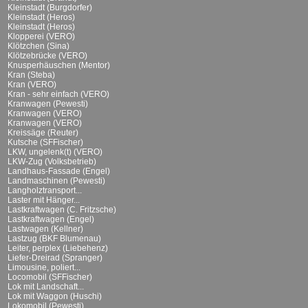
Kleinstadt (Burgdorfer)
Kleinstadt (Heros)
Kleinstadt (Heros)
Klopperei (VERO)
Klötzchen (Sina)
Klötzebrücke (VERO)
Knusperhäuschen (Mentor)
Kran (Steba)
Kran (VERO)
Kran - sehr einfach (VERO)
Kranwagen (Pewesti)
Kranwagen (VERO)
Kranwagen (VERO)
Kreissäge (Reuter)
Kutsche (SFFischer)
LKW, ungelenk(t) (VERO)
LKW-Zug (Volksbetrieb)
Landhaus-Fassade (Engel)
Landmaschinen (Pewesti)
Langholztransport...
Laster mit Hänger...
Lastkraftwagen (C. Fritzsche)
Lastkraftwagen (Engel)
Lastwagen (Kellner)
Lastzug (BKF Blumenau)
Leiter, perplex (Liebehenz)
Liefer-Dreirad (Spranger)
Limousine, poliert...
Locomobil (SFFischer)
Lok mit Landschaft...
Lok mit Waggon (Huschi)
Lokomobil (Pewesti)