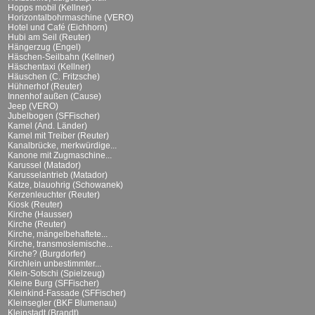
Hopps mobil (Kellner)
Horizontalbohrmaschine (VERO)
Hotel und Café (Eichhorn)
Hubi am Seil (Reuter)
Hängerzug (Engel)
Häschen-Seilbahn (Kellner)
Häschentaxi (Kellner)
Häuschen (C. Fritzsche)
Hühnerhof (Reuter)
Innenhof außen (Cause)
Jeep (VERO)
Jubelbogen (SFFischer)
Kamel (And. Länder)
Kamel mit Treiber (Reuter)
Kanalbrücke, merkwürdige...
Kanone mit Zugmaschine...
Karussel (Matador)
Karusselantrieb (Matador)
Katze, blauohrig (Schowanek)
Kerzenleuchter (Reuter)
Kiosk (Reuter)
Kirche (Hausser)
Kirche (Reuter)
Kirche, mängelbehaftete...
Kirche, transmoslemische...
Kirche? (Burgdorfer)
Kirchlein unbestimmter...
Klein-Sotschi (Spielzeug)
Kleine Burg (SFFischer)
Kleinkind-Fassade (SFFischer)
Kleinsegler (BKF Blumenau)
Kleinstadt (Brandt)