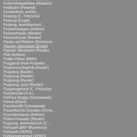
Federwerkgetriebe (Matador)
Feldbahn (Pewesti)
Fensterfront, erhöht...
Festung (C. Fritzsche)
Festung (Engel)
Festung, demilitarisiert...
Feuwehrwagen (Kellner)
Feürwehrauto (Mentor)
Feürwehrauto (Reuter)
Fiasko auf Rädern (Eichhorn)
Figuren-Steckspiel (Engel)
Figuren-Steckspiel (Reuter)
Flak (Kellner)
Flotter Flitzer (BWH)
Fluggerät ohne Propeller...
Flugversuchsgerät (Reuter)
Flugzeug (Baufix)
Flugzeug (Reuter)
Flugzeug (Reuter)
Flugzeug, grün (Reuter)
Flugzeugwrack (C. Fritzsche)
Flussbrücke (A.w.)
ForFour-Buggy (Schowanek)
Forum (Ebert)
Frachtschiff (Schowanek)
Frauenkirche Dresden (Firma...
Froschbootauto (Kellner)
Fröbel-Fassade (Reuter)
Fugzeug, dreimotorisch (C....
Fuhrpark (BKF Blumenau)
Fuhrpark (VERO)
Fußgängerampel (VERO)