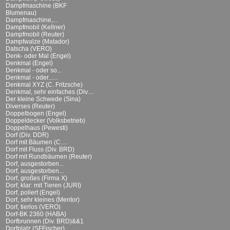
Dampfmaschine (BKF
Blumenau)
Dampfmaschine,...
Dampfmobil (Kellner)
Dampfmobil (Reuter)
Dampfwalze (Matador)
Datscha (VERO)
Denk- oder Mal (Engel)
Denkmal (Engel)
Denkmal - oder so...
Denkmal - oder......
Denkmal XYZ (C. Fritzsche)
Denkmal, sehr einfaches (Div....
Der kleine Schwede (Sina)
Diverses (Reuter)
Doppelbogen (Engel)
Doppeldecker (Volksbetrieb)
Doppelhaus (Pewesti)
Dorf (Div. DDR)
Dorf mit Bäumen (C....
Dorf mit Fluss (Div. BRD)
Dorf mit Rundbäumen (Reuter)
Dorf, ausgestorben...
Dorf, ausgestorben...
Dorf, großes (Firma X)
Dorf, klar: mit Tieren (JURI)
Dorf, poliert (Engel)
Dorf, sehr kleines (Mentor)
Dorf, tierlos (VERO)
Dorf-BK 2360 (HABA)
Dorfbrunnen (Div. BRD)&&1
Dorfplatz (SFFischer)