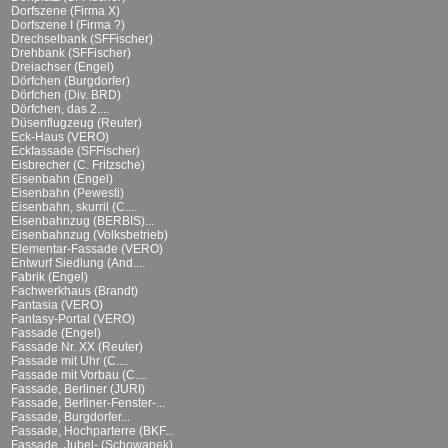
Dorfszene (Firma X)
Dorfszene I (Firma ?)
Drechselbank (SFFischer)
Drehbank (SFFischer)
Dreiachser (Engel)
Dörfchen (Burgdorfer)
Dörfchen (Div. BRD)
Dörfchen, das 2....
Düsenflugzeug (Reuter)
Eck-Haus (VERO)
Eckfassade (SFFischer)
Eisbrecher (C. Fritzsche)
Eisenbahn (Engel)
Eisenbahn (Pewesti)
Eisenbahn, skurril (C....
Eisenbahnzug (BERBIS)...
Eisenbahnzug (Volksbetrieb)
Elementar-Fassade (VERO)
Entwurf Siedlung (And....
Fabrik (Engel)
Fachwerkhaus (Brandt)
Fantasia (VERO)
Fantasy-Portal (VERO)
Fassade (Engel)
Fassade Nr. XX (Reuter)
Fassade mit Uhr (C....
Fassade mit Vorbau (C....
Fassade, Berliner (JURI)
Fassade, Berliner-Fenster-...
Fassade, Burgdorfer...
Fassade, Hochparterre (BKF...
Fassade, Jubel- (Schowanek)