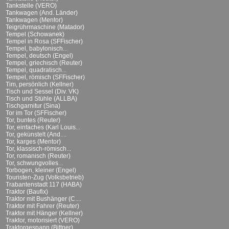
Tankstelle (VERO)
Tankwagen (And. Länder)
Tankwagen (Mentor)
Teigrührmaschine (Matador)
Tempel (Schowanek)
Tempel in Rosa (SFFischer)
Tempel, babylonisch...
Tempel, deutsch (Engel)
Tempel, griechisch (Reuter)
Tempel, quadratisch...
Tempel, römisch (SFFischer)
Tim, persönlich (Kellner)
Tisch und Sessel (Div. VK)
Tisch und Stühle (ALLBA)
Tischgarnitur (Sina)
Tor im Tor (SFFischer)
Tor, buntes (Reuter)
Tor, einfaches (Karl Louis...
Tor, gekünstelt (And....
Tor, karges (Mentor)
Tor, klassisch-römisch...
Tor, romanisch (Reuter)
Tor, schwungvolles...
Torbogen, kleiner (Engel)
Touristen-Zug (Volksbetrieb)
Trabantenstadt 117 (HABA)
Traktor (Baufix)
Traktor mit Bushänger (C....
Traktor mit Fahrer (Reuter)
Traktor mit Hänger (Kellner)
Traktor, motorisiert (VERO)
Traktorgespann (Bittner)