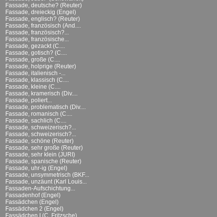
Fassade, deutsche? (Reuter)
Fassade, dreieckig (Engel)
Fassade, englisch? (Reuter)
Fassade, französisch (And....
Fassade, französisch?...
Fassade, französische...
Fassade, gezackt (C....
Fassade, gotisch? (C....
Fassade, große (C....
Fassade, holprige (Reuter)
Fassade, italienisch -...
Fassade, klassisch (C....
Fassade, kleine (C....
Fassade, kramerisch (Div....
Fassade, poliert...
Fassade, problematisch (Div....
Fassade, romanisch (C....
Fassade, sachlich (C....
Fassade, schweizerisch?...
Fassade, schweizerisch?...
Fassade, schöne (Reuter)
Fassade, sehr große (Reuter)
Fassade, sehr klein (JURI)
Fassade, spanische (Reuter)
Fassade, uhr-ig (Engel)
Fassade, unsymmetrisch (BKF...
Fassade, unzäunt (Karl Louis...
Fassaden-Aufschichtung...
Fassadenhof (Engel)
Fassädchen (Engel)
Fassädchen 2 (Engel)
Fassädchen I (C. Fritzsche)