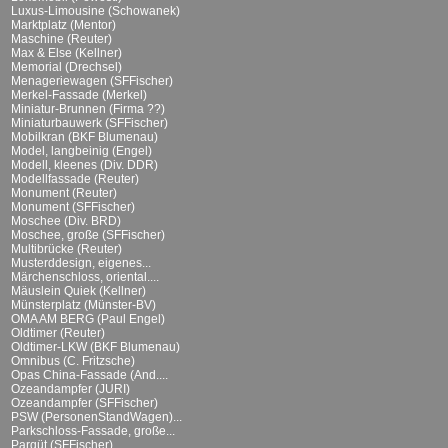
Luxus-Limousine (Schowanek)
Marktplatz (Mentor)
Maschine (Reuter)
Max & Else (Kellner)
Memorial (Drechsel)
Menageriewagen (SFFischer)
Merkel-Fassade (Merkel)
Miniatur-Brunnen (Firma ??)
Miniaturbauwerk (SFFischer)
Mobilkran (BKF Blumenau)
Model, langbeinig (Engel)
Modell, kleenes (Div. DDR)
Modellfassade (Reuter)
Monument (Reuter)
Monument (SFFischer)
Moschee (Div. BRD)
Moschee, große (SFFischer)
Multibrücke (Reuter)
Musterddesign, eigenes...
Märchenschloss, oriental....
Mäuslein Quiek (Kellner)
Münsterplatz (Münster-BV)
OMA AM BERG (Paul Engel)
Oldtimer (Reuter)
Oldtimer-LKW (BKF Blumenau)
Omnibus (C. Fritzsche)
Opas China-Fassade (And....
Ozeandampfer (JURI)
Ozeandampfer (SFFischer)
PSW (PersonenStandWagen)...
Parkschloss-Fassade, große...
Parqüt (SFFischer)