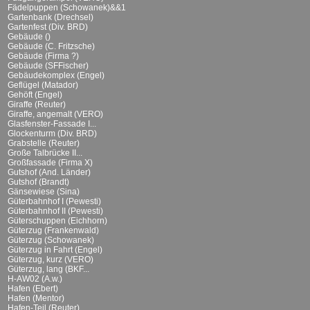
Fädelpuppen (Schowanek)&&1
Gartenbank (Drechsel)
Gartenfest (Div. BRD)
Gebäude ()
Gebäude (C. Fritzsche)
Gebäude (Firma ?)
Gebäude (SFFischer)
Gebäudekomplex (Engel)
Geflügel (Matador)
Gehöft (Engel)
Giraffe (Reuter)
Giraffe, angemalt (VERO)
Glasfenster-Fassade I...
Glockenturm (Div. BRD)
Grabstelle (Reuter)
Große Talbrücke II...
Großfassade (Firma X)
Gutshof (And. Länder)
Gutshof (Brandt)
Gänsewiese (Sina)
Güterbahnhof I (Pewesti)
Güterbahnhof II (Pewesti)
Güterschuppen (Eichhorn)
Güterzug (Frankenwald)
Güterzug (Schowanek)
Güterzug in Fahrt (Engel)
Güterzug, kurz (VERO)
Güterzug, lang (BKF...
H-AW02 (A.w.)
Hafen (Ebert)
Hafen (Mentor)
Hafen-Teil (Reuter)