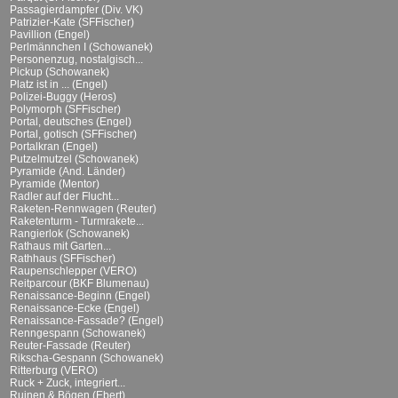
Passagierdampfer (Div. VK)
Patrizier-Kate (SFFischer)
Pavillion (Engel)
Perlmännchen I (Schowanek)
Personenzug, nostalgisch...
Pickup (Schowanek)
Platz ist in ... (Engel)
Polizei-Buggy (Heros)
Polymorph (SFFischer)
Portal, deutsches (Engel)
Portal, gotisch (SFFischer)
Portalkran (Engel)
Putzelmutzel (Schowanek)
Pyramide (And. Länder)
Pyramide (Mentor)
Radler auf der Flucht...
Raketen-Rennwagen (Reuter)
Raketenturm - Turmrakete...
Rangierlok (Schowanek)
Rathaus mit Garten...
Rathhaus (SFFischer)
Raupenschlepper (VERO)
Reitparcour (BKF Blumenau)
Renaissance-Beginn (Engel)
Renaissance-Ecke (Engel)
Renaissance-Fassade? (Engel)
Renngespann (Schowanek)
Reuter-Fassade (Reuter)
Rikscha-Gespann (Schowanek)
Ritterburg (VERO)
Ruck + Zuck, integriert...
Ruinen & Bögen (Ebert)