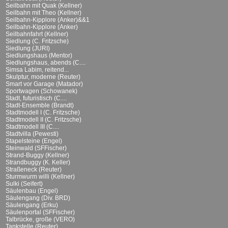
Seilbahn mit Quak (Kellner)
Seilbahn mit Theo (Kellner)
Seilbahn-Kipplore (Anker)&&1
Seilbahn-Kipplore (Anker)
Seilbahnfahrt (Kellner)
Siedlung (C. Fritzsche)
Siedlung (JURI)
Siedlungshaus (Mentor)
Siedlungshaus, abends (C....
Simsa Labim, reitend...
Skulptur, moderne (Reuter)
Smart vor Garage (Matador)
Sportwagen (Schowanek)
Stadt, futuristisch (C....
Stadt-Ensemble (Brandt)
Stadtmodell I (C. Fritzsche)
Stadtmodell II (C. Fritzsche)
Stadtmodell III (C....
Stadtvilla (Pewesti)
Stapelsteine (Engel)
Steinwald (SFFischer)
Strand-Buggy (Kellner)
Strandbuggy (K. Keller)
Straßeneck (Reuter)
Sturmwurm willi (Kellner)
Sulki (Seifert)
Säulenbau (Engel)
Säulengang (Div. BRD)
Säulengang (Erku)
Säulenportal (SFFischer)
Talbrücke, große (VERO)
Tankstelle (Reuter)