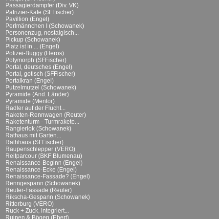
Passagierdampfer (Div. VK)
Patrizier-Kate (SFFischer)
Pavillion (Engel)
Perlmännchen I (Schowanek)
Personenzug, nostalgisch...
Pickup (Schowanek)
Platz ist in ... (Engel)
Polizei-Buggy (Heros)
Polymorph (SFFischer)
Portal, deutsches (Engel)
Portal, gotisch (SFFischer)
Portalkran (Engel)
Putzelmutzel (Schowanek)
Pyramide (And. Länder)
Pyramide (Mentor)
Radler auf der Flucht...
Raketen-Rennwagen (Reuter)
Raketenturm - Turmrakete...
Rangierlok (Schowanek)
Rathaus mit Garten...
Rathhaus (SFFischer)
Raupenschlepper (VERO)
Reitparcour (BKF Blumenau)
Renaissance-Beginn (Engel)
Renaissance-Ecke (Engel)
Renaissance-Fassade? (Engel)
Renngespann (Schowanek)
Reuter-Fassade (Reuter)
Rikscha-Gespann (Schowanek)
Ritterburg (VERO)
Ruck + Zuck, integriert...
Ruinen & Bögen (Ebert)