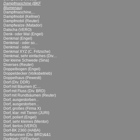
Dampfmaschine (BKF
Blumenau)
Dampfmaschine,...
Dampfmobil (Kellner)
Dampfmobil (Reuter)
Dampfwalze (Matador)
Datscha (VERO)
Denk- oder Mal (Engel)
Denkmal (Engel)
Denkmal - oder so...
Denkmal - oder......
Denkmal XYZ (C. Fritzsche)
Denkmal, sehr einfaches (Div....
Der kleine Schwede (Sina)
Diverses (Reuter)
Doppelbogen (Engel)
Doppeldecker (Volksbetrieb)
Doppelhaus (Pewesti)
Dorf (Div. DDR)
Dorf mit Bäumen (C....
Dorf mit Fluss (Div. BRD)
Dorf mit Rundbäumen (Reuter)
Dorf, ausgestorben...
Dorf, ausgestorben...
Dorf, großes (Firma X)
Dorf, klar: mit Tieren (JURI)
Dorf, poliert (Engel)
Dorf, sehr kleines (Mentor)
Dorf, tierlos (VERO)
Dorf-BK 2360 (HABA)
Dorfbrunnen (Div. BRD)&&1
Dorfplatz (SFFischer)