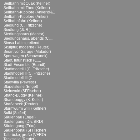
Seilbahn mit Quak (Kellner)
Seilbahn mit Theo (Kellner)
Seilbahn-Kipplore (Anker)&&1
Seilbahn-Kipplore (Anker)
Seilbahnfahrt (Kellner)
Siedlung (C. Fritzsche)
Siedlung (JURI)
Siedlungshaus (Mentor)
Siedlungshaus, abends (C....
Simsa Labim, reitend...
Skulptur, moderne (Reuter)
Smart vor Garage (Matador)
Sportwagen (Schowanek)
Stadt, futuristisch (C....
Stadt-Ensemble (Brandt)
Stadtmodell I (C. Fritzsche)
Stadtmodell II (C. Fritzsche)
Stadtmodell III (C....
Stadtvilla (Pewesti)
Stapelsteine (Engel)
Steinwald (SFFischer)
Strand-Buggy (Kellner)
Strandbuggy (K. Keller)
Straßeneck (Reuter)
Sturmwurm willi (Kellner)
Sulki (Seifert)
Säulenbau (Engel)
Säulengang (Div. BRD)
Säulengang (Erku)
Säulenportal (SFFischer)
Talbrücke, große (VERO)
Tankstelle (Reuter)