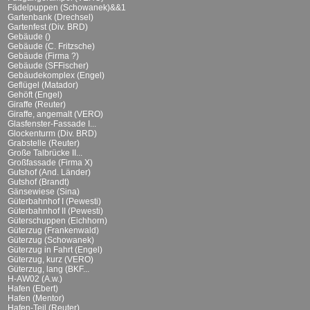
Fädelpuppen (Schowanek)&&1
Gartenbank (Drechsel)
Gartenfest (Div. BRD)
Gebäude ()
Gebäude (C. Fritzsche)
Gebäude (Firma ?)
Gebäude (SFFischer)
Gebäudekomplex (Engel)
Geflügel (Matador)
Gehöft (Engel)
Giraffe (Reuter)
Giraffe, angemalt (VERO)
Glasfenster-Fassade I...
Glockenturm (Div. BRD)
Grabstelle (Reuter)
Große Talbrücke II...
Großfassade (Firma X)
Gutshof (And. Länder)
Gutshof (Brandt)
Gänsewiese (Sina)
Güterbahnhof I (Pewesti)
Güterbahnhof II (Pewesti)
Güterschuppen (Eichhorn)
Güterzug (Frankenwald)
Güterzug (Schowanek)
Güterzug in Fahrt (Engel)
Güterzug, kurz (VERO)
Güterzug, lang (BKF...
H-AW02 (A.w.)
Hafen (Ebert)
Hafen (Mentor)
Hafen-Teil (Reuter)