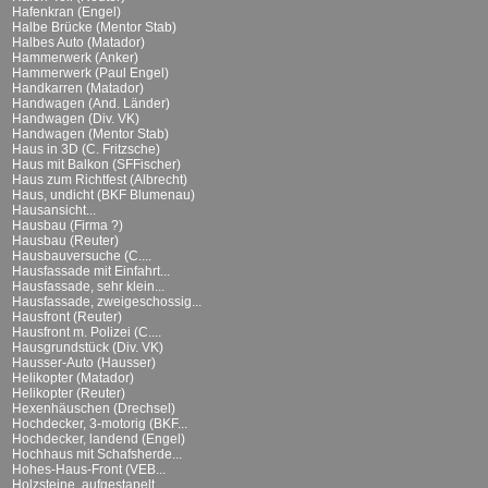
Hafenkran (Engel)
Halbe Brücke (Mentor Stab)
Halbes Auto (Matador)
Hammerwerk (Anker)
Hammerwerk (Paul Engel)
Handkarren (Matador)
Handwagen (And. Länder)
Handwagen (Div. VK)
Handwagen (Mentor Stab)
Haus in 3D (C. Fritzsche)
Haus mit Balkon (SFFischer)
Haus zum Richtfest (Albrecht)
Haus, undicht (BKF Blumenau)
Hausansicht...
Hausbau (Firma ?)
Hausbau (Reuter)
Hausbauversuche (C....
Hausfassade mit Einfahrt...
Hausfassade, sehr klein...
Hausfassade, zweigeschossig...
Hausfront (Reuter)
Hausfront m. Polizei (C....
Hausgrundstück (Div. VK)
Hausser-Auto (Hausser)
Helikopter (Matador)
Helikopter (Reuter)
Hexenhäuschen (Drechsel)
Hochdecker, 3-motorig (BKF...
Hochdecker, landend (Engel)
Hochhaus mit Schafsherde...
Hohes-Haus-Front (VEB...
Holzsteine, aufgestapelt...