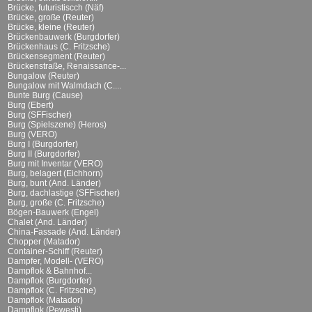
Brücke, futuristiscch (Näf)
Brücke, große (Reuter)
Brücke, kleine (Reuter)
Brückenbauwerk (Burgdorfer)
Brückenhaus (C. Fritzsche)
Brückensegment (Reuter)
Brückenstraße, Renaissance-...
Bungalow (Reuter)
Bungalow mit Walmdach (C....
Bunte Burg (Cause)
Burg (Ebert)
Burg (SFFischer)
Burg (Spielszene) (Heros)
Burg (VERO)
Burg I (Burgdorfer)
Burg II (Burgdorfer)
Burg mit Inventar (VERO)
Burg, belagert (Eichhorn)
Burg, bunt (And. Länder)
Burg, dachlastige (SFFischer)
Burg, große (C. Fritzsche)
Bögen-Bauwerk (Engel)
Chalet (And. Länder)
China-Fassade (And. Länder)
Chopper (Matador)
Container-Schiff (Reuter)
Dampfer, Modell- (VERO)
Dampflok & Bahnhof...
Dampflok (Burgdorfer)
Dampflok (C. Fritzsche)
Dampflok (Matador)
Dampflok (Pewesti)