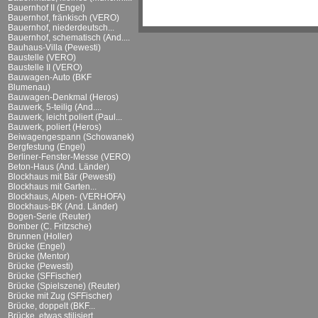
Bauernhof II (Engel)
Bauernhof, fränkisch (VERO)
Bauernhof, niederdeutsch...
Bauernhof, schematisch (And....
Bauhaus-Villa (Pewesti)
Baustelle (VERO)
Baustelle II (VERO)
Bauwagen-Auto (BKF
Blumenau)
Bauwagen-Denkmal (Heros)
Bauwerk, 5-teilig (And....
Bauwerk, leicht poliert (Paul...
Bauwerk, poliert (Heros)
Beiwagengespann (Schowanek)
Bergfestung (Engel)
Berliner-Fenster-Messe (VERO)
Beton-Haus (And. Länder)
Blockhaus mit Bär (Pewesti)
Blockhaus mit Garten...
Blockhaus, Alpen- (VERHOFA)
Blockhaus-BK (And. Länder)
Bogen-Serie (Reuter)
Bomber (C. Fritzsche)
Brunnen (Holler)
Brücke (Engel)
Brücke (Mentor)
Brücke (Pewesti)
Brücke (SFFischer)
Brücke (Spielszene) (Reuter)
Brücke mit Zug (SFFischer)
Brücke, doppelt (BKF...
Brücke, etwas stilisiert...