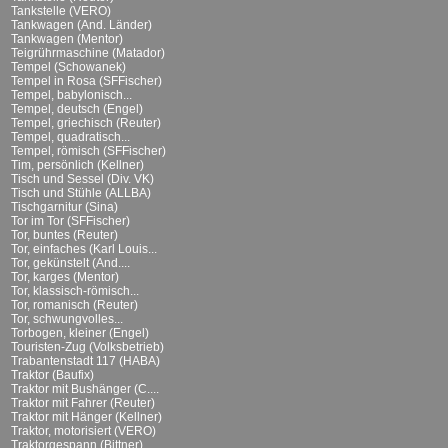
Tankstelle (VERO)
Tankwagen (And. Länder)
Tankwagen (Mentor)
Teigrührmaschine (Matador)
Tempel (Schowanek)
Tempel in Rosa (SFFischer)
Tempel, babylonisch...
Tempel, deutsch (Engel)
Tempel, griechisch (Reuter)
Tempel, quadratisch...
Tempel, römisch (SFFischer)
Tim, persönlich (Kellner)
Tisch und Sessel (Div. VK)
Tisch und Stühle (ALLBA)
Tischgarnitur (Sina)
Tor im Tor (SFFischer)
Tor, buntes (Reuter)
Tor, einfaches (Karl Louis...
Tor, gekünstelt (And....
Tor, karges (Mentor)
Tor, klassisch-römisch...
Tor, romanisch (Reuter)
Tor, schwungvolles...
Torbogen, kleiner (Engel)
Touristen-Zug (Volksbetrieb)
Trabantenstadt 117 (HABA)
Traktor (Baufix)
Traktor mit Bushänger (C....
Traktor mit Fahrer (Reuter)
Traktor mit Hänger (Kellner)
Traktor, motorisiert (VERO)
Traktorgespann (Bittner)