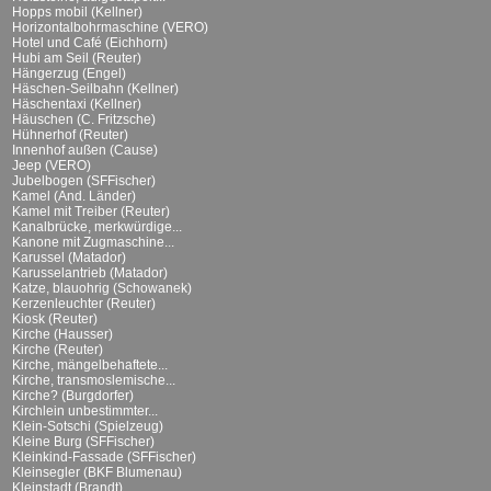
Hopps mobil (Kellner)
Horizontalbohrmaschine (VERO)
Hotel und Café (Eichhorn)
Hubi am Seil (Reuter)
Hängerzug (Engel)
Häschen-Seilbahn (Kellner)
Häschentaxi (Kellner)
Häuschen (C. Fritzsche)
Hühnerhof (Reuter)
Innenhof außen (Cause)
Jeep (VERO)
Jubelbogen (SFFischer)
Kamel (And. Länder)
Kamel mit Treiber (Reuter)
Kanalbrücke, merkwürdige...
Kanone mit Zugmaschine...
Karussel (Matador)
Karusselantrieb (Matador)
Katze, blauohrig (Schowanek)
Kerzenleuchter (Reuter)
Kiosk (Reuter)
Kirche (Hausser)
Kirche (Reuter)
Kirche, mängelbehaftete...
Kirche, transmoslemische...
Kirche? (Burgdorfer)
Kirchlein unbestimmter...
Klein-Sotschi (Spielzeug)
Kleine Burg (SFFischer)
Kleinkind-Fassade (SFFischer)
Kleinsegler (BKF Blumenau)
Kleinstadt (Brandt)