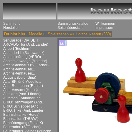
Sammlung
Sammlungskatalog
Willkommen
Hersteller
Seitenübersicht
Impressum
Du bist hier:
Modelle u. Spielszenen
=>
Holzbaukasten
(550)
3er Garage (Div. DDR)
ARCADO: Tor (And. Länder)
Airport (Eichhorn)
Alpendorf III (Schowanek)
Ampelsteürung (VERO)
Apothekerwaage (Matador)
Architektenhaus (SFFischer)
Architektenhäuser...
Architektenhäuser...
Augustusburg (Sina)
Auto-BK für 6 Modelle...
Auto-Rennbahn (Reuter)
Auto-Versuch (Heros)
Autokran (And. Länder)
Automobil-Annäherung...
BRIO: Rennwagen (And....
BRIO: Schlepper (And....
BRIO: Trike (And. Länder)
Bahnschranke (Heros)
Bahnstation (THUWA)
Bahnübergang (Firma X)
Bauerndorf (SFFischer)
Bauernhaus, kleines (Münchn....