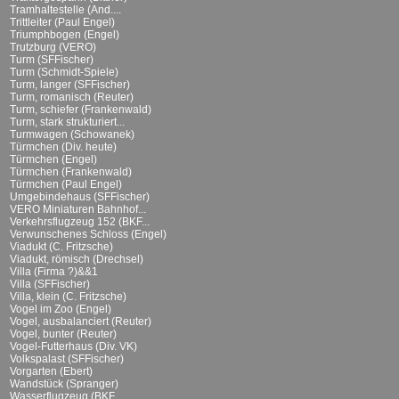
Tramhaltestelle (And....
Trittleiter (Paul Engel)
Triumphbogen (Engel)
Trutzburg (VERO)
Turm (SFFischer)
Turm (Schmidt-Spiele)
Turm, langer (SFFischer)
Turm, romanisch (Reuter)
Turm, schiefer (Frankenwald)
Turm, stark strukturiert...
Turmwagen (Schowanek)
Türmchen (Div. heute)
Türmchen (Engel)
Türmchen (Frankenwald)
Türmchen (Paul Engel)
Umgebindehaus (SFFischer)
VERO Miniaturen Bahnhof...
Verkehrsflugzeug 152 (BKF...
Verwunschenes Schloss (Engel)
Viadukt (C. Fritzsche)
Viadukt, römisch (Drechsel)
Villa (Firma ?)&&1
Villa (SFFischer)
Villa, klein (C. Fritzsche)
Vogel im Zoo (Engel)
Vogel, ausbalanciert (Reuter)
Vogel, bunter (Reuter)
Vogel-Futterhaus (Div. VK)
Volkspalast (SFFischer)
Vorgarten (Ebert)
Wandstück (Spranger)
Wasserflugzeug (BKF