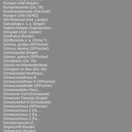
Rumpel-LKW (Reuter)
Rumpelkammer (Div. VK)
Rundhausfassade (Drechsel)
Rungen-LKW (VERO)
SIO-Motorrad (And. Länder)
Sarkophag o. s. ä. (Engel)
Sattelschlepper-Zugmaschine...
Schaukel (And. Länder)
Schiff ahoi (Reuter)
Schiffsmühle u. a. (Firma ?)
Schloss, großes (SFFischer)
Schloss, kleines (SFFischer)
Schlossportal (Engel)
Schrein, gotisch (SFFischer)
Schubkarre (Div. VK)
Schule mit Arbeiterdenkmal...
Schuppen im Bau (Div. VK)
Schwarzwald-Hochhaus...
Schwarzwaldhaus III...
Schwarzwaldhaus X (SFFischer)
Schwarzwaldhütte (SFFischer)
Schwarzwälder-Haus...
Schweizer Dorf (Schowanek)
Schweizer Fassade (Engel)
Schweizerdorf II (Schowanek)
Schweizerhaus (SFFischer)
Schweizerhaus 2 (Fa....
Schweizerhaus 2 (Fa....
Schweizerhaus 3 (Fa....
Schützenpanzer (C....
Segelschiff (Reuter)
Seilakrobat (Reuter)