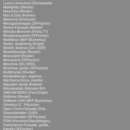
Luxus-Limousine (Schowanek)
Marktplatz (Mentor)
Maschine (Reuter)
Max & Else (Kellner)
Memorial (Drechsel)
Menageriewagen (SFFischer)
Merkel-Fassade (Merkel)
Miniatur-Brunnen (Firma ??)
Miniaturbauwerk (SFFischer)
Mobilkran (BKF Blumenau)
Model, langbeinig (Engel)
Modell, kleenes (Div. DDR)
Modellfassade (Reuter)
Monument (Reuter)
Monument (SFFischer)
Moschee (Div. BRD)
Moschee, große (SFFischer)
Multibrücke (Reuter)
Musterddesign, eigenes...
Märchenschloss, oriental....
Mäuslein Quiek (Kellner)
Münsterplatz (Münster-BV)
OMA AM BERG (Paul Engel)
Oldtimer (Reuter)
Oldtimer-LKW (BKF Blumenau)
Omnibus (C. Fritzsche)
Opas China-Fassade (And....
Ozeandampfer (JURI)
Ozeandampfer (SFFischer)
PSW (PersonenStandWagen)...
Parkschloss-Fassade, große...
Parqüt (SFFischer)