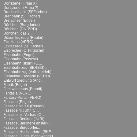
Dorfszene (Firma X)
Dorfszene I (Firma ?)
Drechselbank (SFFischer)
Drehbank (SFFischer)
Dreiachser (Engel)
Dörfchen (Burgdorfer)
Dörfchen (Div. BRD)
Dörfchen, das 2....
Düsenflugzeug (Reuter)
Eck-Haus (VERO)
Eckfassade (SFFischer)
Eisbrecher (C. Fritzsche)
Eisenbahn (Engel)
Eisenbahn (Pewesti)
Eisenbahn, skurril (C....
Eisenbahnzug (BERBIS)...
Eisenbahnzug (Volksbetrieb)
Elementar-Fassade (VERO)
Entwurf Siedlung (And....
Fabrik (Engel)
Fachwerkhaus (Brandt)
Fantasia (VERO)
Fantasy-Portal (VERO)
Fassade (Engel)
Fassade Nr. XX (Reuter)
Fassade mit Uhr (C....
Fassade mit Vorbau (C....
Fassade, Berliner (JURI)
Fassade, Berliner-Fenster-...
Fassade, Burgdorfer...
Fassade, Hochparterre (BKF...
Fassade, Jubel- (Schowanek)