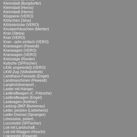
Kleinstadt (Burgdorfer)
Kleinstadt (Heros)
Kleinstadt (Heros)
Klopperei (VERO)
Klötzchen (Sina)
Klötzebrücke (VERO)
Knusperhäuschen (Mentor)
Kran (Steba)
Kran (VERO)
Kran - sehr einfach (VERO)
Kranwagen (Pewesti)
Kranwagen (VERO)
Kranwagen (VERO)
Kreissäge (Reuter)
Kutsche (SFFischer)
LKW, ungelenk(t) (VERO)
LKW-Zug (Volksbetrieb)
Landhaus-Fassade (Engel)
Landmaschinen (Pewesti)
Langholztransport...
Laster mit Hänger...
Lastkraftwagen (C. Fritzsche)
Lastkraftwagen (Engel)
Lastwagen (Kellner)
Lastzug (BKF Blumenau)
Leiter, perplex (Liebehenz)
Liefer-Dreirad (Spranger)
Limousine, poliert...
Locomobil (SFFischer)
Lok mit Landschaft...
Lok mit Waggon (Huschi)
Lokomobil (Pewesti)