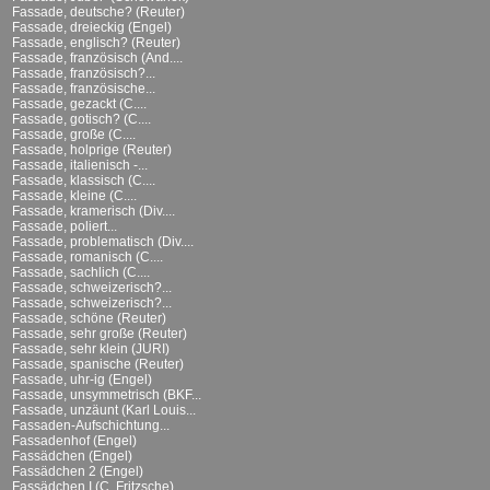
Fassade, deutsche? (Reuter)
Fassade, dreieckig (Engel)
Fassade, englisch? (Reuter)
Fassade, französisch (And....
Fassade, französisch?...
Fassade, französische...
Fassade, gezackt (C....
Fassade, gotisch? (C....
Fassade, große (C....
Fassade, holprige (Reuter)
Fassade, italienisch -...
Fassade, klassisch (C....
Fassade, kleine (C....
Fassade, kramerisch (Div....
Fassade, poliert...
Fassade, problematisch (Div....
Fassade, romanisch (C....
Fassade, sachlich (C....
Fassade, schweizerisch?...
Fassade, schweizerisch?...
Fassade, schöne (Reuter)
Fassade, sehr große (Reuter)
Fassade, sehr klein (JURI)
Fassade, spanische (Reuter)
Fassade, uhr-ig (Engel)
Fassade, unsymmetrisch (BKF...
Fassade, unzäunt (Karl Louis...
Fassaden-Aufschichtung...
Fassadenhof (Engel)
Fassädchen (Engel)
Fassädchen 2 (Engel)
Fassädchen I (C. Fritzsche)