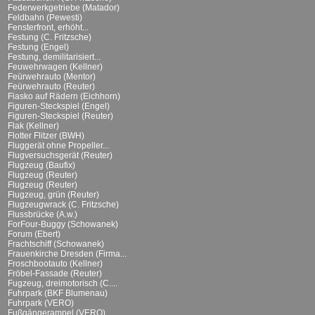
Federwerkgetriebe (Matador)
Feldbahn (Pewesti)
Fensterfront, erhöht...
Festung (C. Fritzsche)
Festung (Engel)
Festung, demilitarisiert...
Feuwehrwagen (Kellner)
Feürwehrauto (Mentor)
Feürwehrauto (Reuter)
Fiasko auf Rädern (Eichhorn)
Figuren-Steckspiel (Engel)
Figuren-Steckspiel (Reuter)
Flak (Kellner)
Flotter Flitzer (BWH)
Fluggerät ohne Propeller...
Flugversuchsgerät (Reuter)
Flugzeug (Baufix)
Flugzeug (Reuter)
Flugzeug (Reuter)
Flugzeug, grün (Reuter)
Flugzeugwrack (C. Fritzsche)
Flussbrücke (A.w.)
ForFour-Buggy (Schowanek)
Forum (Ebert)
Frachtschiff (Schowanek)
Frauenkirche Dresden (Firma...
Froschbootauto (Kellner)
Fröbel-Fassade (Reuter)
Fugzeug, dreimotorisch (C....
Fuhrpark (BKF Blumenau)
Fuhrpark (VERO)
Fußgängerampel (VERO)