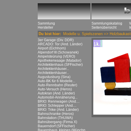
Sammlung
Sammlungskatalog
Hersteller
Seitenübersicht
Du bist hier:
Modelle u. Spielszenen
=>
Holzbaukast
3er Garage (Div. DDR)
ARCADO: Tor (And. Länder)
Airport (Eichhorn)
Alpendorf III (Schowanek)
Ampelsteürung (VERO)
Apothekerwaage (Matador)
Architektenhaus (SFFischer)
Architektenhäuser...
Architektenhäuser...
Augustusburg (Sina)
Auto-BK für 6 Modelle...
Auto-Rennbahn (Reuter)
Auto-Versuch (Heros)
Autokran (And. Länder)
Automobil-Annäherung...
BRIO: Rennwagen (And....
BRIO: Schlepper (And....
BRIO: Trike (And. Länder)
Bahnschranke (Heros)
Bahnstation (THUWA)
Bahnübergang (Firma X)
Bauerndorf (SFFischer)
Bauernhaus, kleines (Münchn....