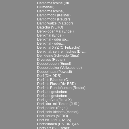
Dampfmaschine (BKF
Blumenau)
Dampfmaschine,...
Dampfmobil (Kellner)
Dampfmobil (Reuter)
Dampfwalze (Matador)
Datscha (VERO)
Denk- oder Mal (Engel)
Denkmal (Engel)
Denkmal - oder so...
Denkmal - oder......
Denkmal XYZ (C. Fritzsche)
Denkmal, sehr einfaches (Div....
Der kleine Schwede (Sina)
Diverses (Reuter)
Doppelbogen (Engel)
Doppeldecker (Volksbetrieb)
Doppelhaus (Pewesti)
Dorf (Div. DDR)
Dorf mit Bäumen (C....
Dorf mit Fluss (Div. BRD)
Dorf mit Rundbäumen (Reuter)
Dorf, ausgestorben...
Dorf, ausgestorben...
Dorf, großes (Firma X)
Dorf, klar: mit Tieren (JURI)
Dorf, poliert (Engel)
Dorf, sehr kleines (Mentor)
Dorf, tierlos (VERO)
Dorf-BK 2360 (HABA)
Dorfbrunnen (Div. BRD)&&1
Dorfplatz (SFFischer)