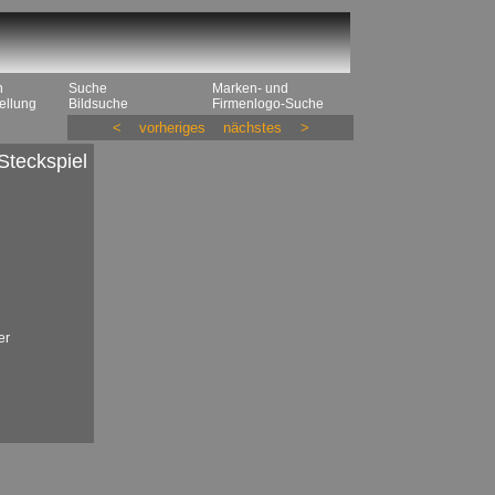
n
Suche
Marken- und
ellung
Bildsuche
Firmenlogo-Suche
<
vorheriges
nächstes
>
Steckspiel
er