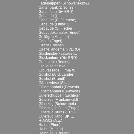
Fädelpuppen (Schowanek)&&1
Gartenbank (Drechsel)
Gartenfest (Div. BRD)
Gebäude ()
Gebäude (C. Fritzsche)
Gebäude (Firma ?)
Gebäude (SFFischer)
Gebäudekomplex (Engel)
Geflügel (Matador)
Gehöft (Engel)
Giraffe (Reuter)
Giraffe, angemalt (VERO)
Glasfenster-Fassade I...
Glockenturm (Div. BRD)
Grabstelle (Reuter)
Große Talbrücke II...
Großfassade (Firma X)
Gutshof (And. Länder)
Gutshof (Brandt)
Gänsewiese (Sina)
Güterbahnhof I (Pewesti)
Güterbahnhof II (Pewesti)
Güterschuppen (Eichhorn)
Güterzug (Frankenwald)
Güterzug (Schowanek)
Güterzug in Fahrt (Engel)
Güterzug, kurz (VERO)
Güterzug, lang (BKF...
H-AW02 (A.w.)
Hafen (Ebert)
Hafen (Mentor)
Hafen-Teil (Reuter)