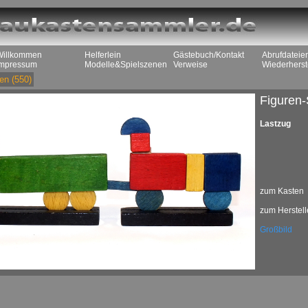
Willkommen
Helferlein
Gästebuch/Kontakt
Abrufdateie
Impressum
Modelle&Spielszenen
Verweise
Wiederherst
en
(550)
Figuren-
Lastzug
zum Kasten
zum Herstell
Großbild