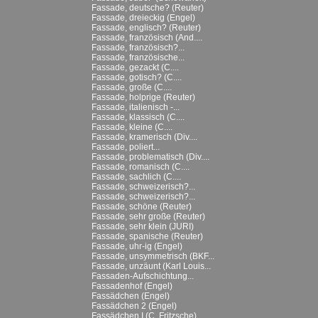
Fassade, deutsche? (Reuter)
Fassade, dreieckig (Engel)
Fassade, englisch? (Reuter)
Fassade, französisch (And....
Fassade, französisch?...
Fassade, französische...
Fassade, gezackt (C....
Fassade, gotisch? (C....
Fassade, große (C....
Fassade, holprige (Reuter)
Fassade, italienisch -...
Fassade, klassisch (C....
Fassade, kleine (C....
Fassade, kramerisch (Div....
Fassade, poliert...
Fassade, problematisch (Div....
Fassade, romanisch (C....
Fassade, sachlich (C....
Fassade, schweizerisch?...
Fassade, schweizerisch?...
Fassade, schöne (Reuter)
Fassade, sehr große (Reuter)
Fassade, sehr klein (JURI)
Fassade, spanische (Reuter)
Fassade, uhr-ig (Engel)
Fassade, unsymmetrisch (BKF...
Fassade, unzäunt (Karl Louis...
Fassaden-Aufschichtung...
Fassadenhof (Engel)
Fassädchen (Engel)
Fassädchen 2 (Engel)
Fassädchen I (C. Fritzsche)