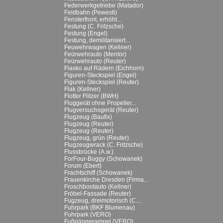
Federwerkgetriebe (Matador)
Feldbahn (Pewesti)
Fensterfront, erhöht...
Festung (C. Fritzsche)
Festung (Engel)
Festung, demilitarisiert...
Feuwehrwagen (Kellner)
Feürwehrauto (Mentor)
Feürwehrauto (Reuter)
Fiasko auf Rädern (Eichhorn)
Figuren-Steckspiel (Engel)
Figuren-Steckspiel (Reuter)
Flak (Kellner)
Flotter Flitzer (BWH)
Fluggerät ohne Propeller...
Flugversuchsgerät (Reuter)
Flugzeug (Baufix)
Flugzeug (Reuter)
Flugzeug (Reuter)
Flugzeug, grün (Reuter)
Flugzeugwrack (C. Fritzsche)
Flussbrücke (A.w.)
ForFour-Buggy (Schowanek)
Forum (Ebert)
Frachtschiff (Schowanek)
Frauenkirche Dresden (Firma...
Froschbootauto (Kellner)
Fröbel-Fassade (Reuter)
Fugzeug, dreimotorisch (C....
Fuhrpark (BKF Blumenau)
Fuhrpark (VERO)
Fußgängerampel (VERO)