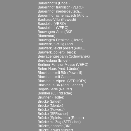
Bauernhof II (Engel)
Bauernhof, fränkisch (VERO)
Bauernhof, niederdeutsch...
Bauernhof, schematisch (And....
Bauhaus-Villa (Pewesti)
Baustelle (VERO)
Baustelle II (VERO)
Bauwagen-Auto (BKF
Blumenau)
Bauwagen-Denkmal (Heros)
Bauwerk, 5-teilig (And....
Bauwerk, leicht poliert (Paul...
Bauwerk, poliert (Heros)
Beiwagengespann (Schowanek)
Bergfestung (Engel)
Berliner-Fenster-Messe (VERO)
Beton-Haus (And. Länder)
Blockhaus mit Bär (Pewesti)
Blockhaus mit Garten...
Blockhaus, Alpen- (VERHOFA)
Blockhaus-BK (And. Länder)
Bogen-Serie (Reuter)
Bomber (C. Fritzsche)
Brunnen (Holler)
Brücke (Engel)
Brücke (Mentor)
Brücke (Pewesti)
Brücke (SFFischer)
Brücke (Spielszene) (Reuter)
Brücke mit Zug (SFFischer)
Brücke, doppelt (BKF...
Brücke, etwas stilisiert...