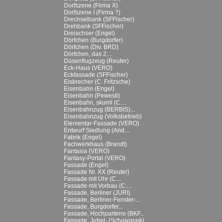
Dorfszene (Firma X)
Dorfszene I (Firma ?)
Drechselbank (SFFischer)
Drehbank (SFFischer)
Dreiachser (Engel)
Dörfchen (Burgdorfer)
Dörfchen (Div. BRD)
Dörfchen, das 2....
Düsenflugzeug (Reuter)
Eck-Haus (VERO)
Eckfassade (SFFischer)
Eisbrecher (C. Fritzsche)
Eisenbahn (Engel)
Eisenbahn (Pewesti)
Eisenbahn, skurril (C....
Eisenbahnzug (BERBIS)...
Eisenbahnzug (Volksbetrieb)
Elementar-Fassade (VERO)
Entwurf Siedlung (And....
Fabrik (Engel)
Fachwerkhaus (Brandt)
Fantasia (VERO)
Fantasy-Portal (VERO)
Fassade (Engel)
Fassade Nr. XX (Reuter)
Fassade mit Uhr (C....
Fassade mit Vorbau (C....
Fassade, Berliner (JURI)
Fassade, Berliner-Fenster-...
Fassade, Burgdorfer...
Fassade, Hochparterre (BKF...
Fassade, Jubel- (Schowanek)