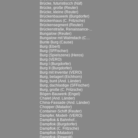
Brücke, futuristiscch (Näf)
Brücke, große (Reuter)
Brücke, kleine (Reuter)
Brückenbauwerk (Burgdorfer)
Brückenhaus (C. Fritzsche)
Brückensegment (Reuter)
Brückenstraße, Renaissance-...
Bungalow (Reuter)
Bungalow mit Walmdach (C....
Bunte Burg (Cause)
Burg (Ebert)
Burg (SFFischer)
Burg (Spielszene) (Heros)
Burg (VERO)
Burg I (Burgdorfer)
Burg II (Burgdorfer)
Burg mit Inventar (VERO)
Burg, belagert (Eichhorn)
Burg, bunt (And. Länder)
Burg, dachlastige (SFFischer)
Burg, große (C. Fritzsche)
Bögen-Bauwerk (Engel)
Chalet (And. Länder)
China-Fassade (And. Länder)
Chopper (Matador)
Container-Schiff (Reuter)
Dampfer, Modell- (VERO)
Dampflok & Bahnhof...
Dampflok (Burgdorfer)
Dampflok (C. Fritzsche)
Dampflok (Matador)
Dampflok (Pewesti)