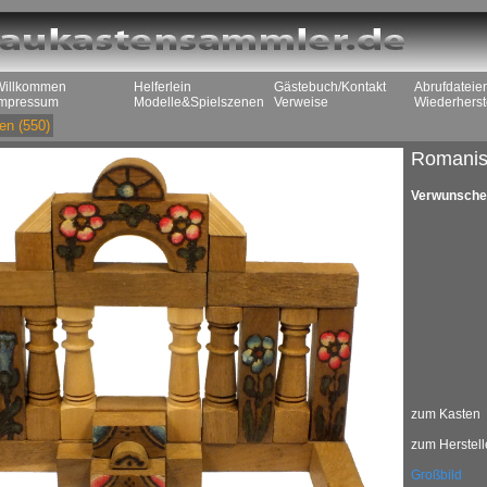
Willkommen
Helferlein
Gästebuch/Kontakt
Abrufdateie
Impressum
Modelle&Spielszenen
Verweise
Wiederherst
en
(550)
Romanis
Verwunsche
zum Kasten
zum Herstell
Großbild