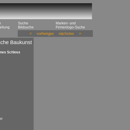
n
Suche
Marken- und
ellung
Bildsuche
Firmenlogo-Suche
<
vorheriges
nächstes
>
che Baukunst
nes Schloss
er