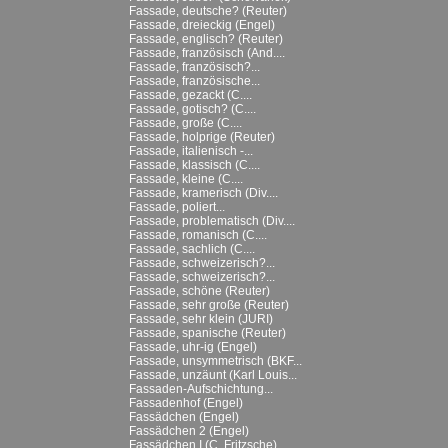
Fassade, deutsche? (Reuter)
Fassade, dreieckig (Engel)
Fassade, englisch? (Reuter)
Fassade, französisch (And....
Fassade, französisch?...
Fassade, französische...
Fassade, gezackt (C....
Fassade, gotisch? (C....
Fassade, große (C....
Fassade, holprige (Reuter)
Fassade, italienisch -...
Fassade, klassisch (C....
Fassade, kleine (C....
Fassade, kramerisch (Div....
Fassade, poliert...
Fassade, problematisch (Div....
Fassade, romanisch (C....
Fassade, sachlich (C....
Fassade, schweizerisch?...
Fassade, schweizerisch?...
Fassade, schöne (Reuter)
Fassade, sehr große (Reuter)
Fassade, sehr klein (JURI)
Fassade, spanische (Reuter)
Fassade, uhr-ig (Engel)
Fassade, unsymmetrisch (BKF...
Fassade, unzäunt (Karl Louis...
Fassaden-Aufschichtung...
Fassadenhof (Engel)
Fassädchen (Engel)
Fassädchen 2 (Engel)
Fassädchen I (C. Fritzsche)