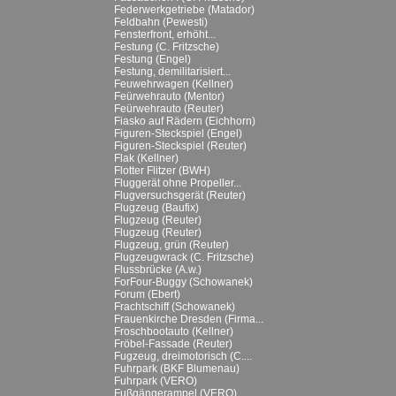
Federwerkgetriebe (Matador)
Feldbahn (Pewesti)
Fensterfront, erhöht...
Festung (C. Fritzsche)
Festung (Engel)
Festung, demilitarisiert...
Feuwehrwagen (Kellner)
Feürwehrauto (Mentor)
Feürwehrauto (Reuter)
Fiasko auf Rädern (Eichhorn)
Figuren-Steckspiel (Engel)
Figuren-Steckspiel (Reuter)
Flak (Kellner)
Flotter Flitzer (BWH)
Fluggerät ohne Propeller...
Flugversuchsgerät (Reuter)
Flugzeug (Baufix)
Flugzeug (Reuter)
Flugzeug (Reuter)
Flugzeug, grün (Reuter)
Flugzeugwrack (C. Fritzsche)
Flussbrücke (A.w.)
ForFour-Buggy (Schowanek)
Forum (Ebert)
Frachtschiff (Schowanek)
Frauenkirche Dresden (Firma...
Froschbootauto (Kellner)
Fröbel-Fassade (Reuter)
Fugzeug, dreimotorisch (C....
Fuhrpark (BKF Blumenau)
Fuhrpark (VERO)
Fußgängerampel (VERO)