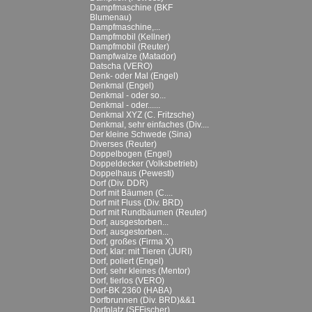
Dampfmaschine (BKF
Blumenau)
Dampfmaschine,...
Dampfmobil (Kellner)
Dampfmobil (Reuter)
Dampfwalze (Matador)
Datscha (VERO)
Denk- oder Mal (Engel)
Denkmal (Engel)
Denkmal - oder so...
Denkmal - oder......
Denkmal XYZ (C. Fritzsche)
Denkmal, sehr einfaches (Div....
Der kleine Schwede (Sina)
Diverses (Reuter)
Doppelbogen (Engel)
Doppeldecker (Volksbetrieb)
Doppelhaus (Pewesti)
Dorf (Div. DDR)
Dorf mit Bäumen (C....
Dorf mit Fluss (Div. BRD)
Dorf mit Rundbäumen (Reuter)
Dorf, ausgestorben...
Dorf, ausgestorben...
Dorf, großes (Firma X)
Dorf, klar: mit Tieren (JURI)
Dorf, poliert (Engel)
Dorf, sehr kleines (Mentor)
Dorf, tierlos (VERO)
Dorf-BK 2360 (HABA)
Dorfbrunnen (Div. BRD)&&1
Dorfplatz (SFFischer)