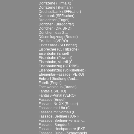
Dorfszene (Firma X)
Dorfszene I (Firma ?)
Drechselbank (SFFischer)
Drehbank (SFFischer)
Dreiachser (Engel)
Dörfchen (Burgdorfer)
Dörfchen (Div. BRD)
Dörfchen, das 2....
Düsenflugzeug (Reuter)
Eck-Haus (VERO)
Eckfassade (SFFischer)
Eisbrecher (C. Fritzsche)
Eisenbahn (Engel)
Eisenbahn (Pewesti)
Eisenbahn, skurril (C....
Eisenbahnzug (BERBIS)...
Eisenbahnzug (Volksbetrieb)
Elementar-Fassade (VERO)
Entwurf Siedlung (And....
Fabrik (Engel)
Fachwerkhaus (Brandt)
Fantasia (VERO)
Fantasy-Portal (VERO)
Fassade (Engel)
Fassade Nr. XX (Reuter)
Fassade mit Uhr (C....
Fassade mit Vorbau (C....
Fassade, Berliner (JURI)
Fassade, Berliner-Fenster-...
Fassade, Burgdorfer...
Fassade, Hochparterre (BKF...
Fassade, Jubel- (Schowanek)