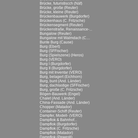
Brücke, futuristiscch (Näf)
Brücke, große (Reuter)
Brücke, kleine (Reuter)
Brückenbauwerk (Burgdorfer)
Brückenhaus (C. Fritzsche)
Brückensegment (Reuter)
Brückenstraße, Renaissance-...
Bungalow (Reuter)
Bungalow mit Walmdach (C....
Bunte Burg (Cause)
Burg (Ebert)
Burg (SFFischer)
Burg (Spielszene) (Heros)
Burg (VERO)
Burg I (Burgdorfer)
Burg II (Burgdorfer)
Burg mit Inventar (VERO)
Burg, belagert (Eichhorn)
Burg, bunt (And. Länder)
Burg, dachlastige (SFFischer)
Burg, große (C. Fritzsche)
Bögen-Bauwerk (Engel)
Chalet (And. Länder)
China-Fassade (And. Länder)
Chopper (Matador)
Container-Schiff (Reuter)
Dampfer, Modell- (VERO)
Dampflok & Bahnhof...
Dampflok (Burgdorfer)
Dampflok (C. Fritzsche)
Dampflok (Matador)
Dampflok (Pewesti)