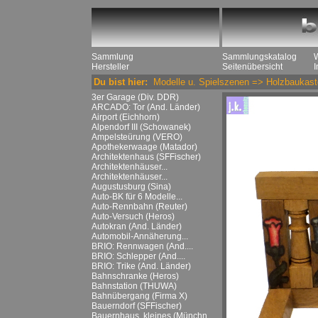
Sammlung
Sammlungskatalog
Hersteller
Seitenübersicht
Du bist hier:
Modelle u. Spielszenen
=>
Holzbaukast
3er Garage (Div. DDR)
ARCADO: Tor (And. Länder)
Airport (Eichhorn)
Alpendorf III (Schowanek)
Ampelsteürung (VERO)
Apothekerwaage (Matador)
Architektenhaus (SFFischer)
Architektenhäuser...
Architektenhäuser...
Augustusburg (Sina)
Auto-BK für 6 Modelle...
Auto-Rennbahn (Reuter)
Auto-Versuch (Heros)
Autokran (And. Länder)
Automobil-Annäherung...
BRIO: Rennwagen (And....
BRIO: Schlepper (And....
BRIO: Trike (And. Länder)
Bahnschranke (Heros)
Bahnstation (THUWA)
Bahnübergang (Firma X)
Bauerndorf (SFFischer)
Bauernhaus, kleines (Münchn....