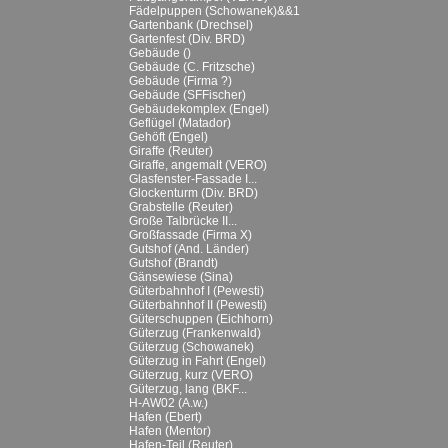
Fädelpuppen (Schowanek)&&1
Gartenbank (Drechsel)
Gartenfest (Div. BRD)
Gebäude ()
Gebäude (C. Fritzsche)
Gebäude (Firma ?)
Gebäude (SFFischer)
Gebäudekomplex (Engel)
Geflügel (Matador)
Gehöft (Engel)
Giraffe (Reuter)
Giraffe, angemalt (VERO)
Glasfenster-Fassade I...
Glockenturm (Div. BRD)
Grabstelle (Reuter)
Große Talbrücke II...
Großfassade (Firma X)
Gutshof (And. Länder)
Gutshof (Brandt)
Gänsewiese (Sina)
Güterbahnhof I (Pewesti)
Güterbahnhof II (Pewesti)
Güterschuppen (Eichhorn)
Güterzug (Frankenwald)
Güterzug (Schowanek)
Güterzug in Fahrt (Engel)
Güterzug, kurz (VERO)
Güterzug, lang (BKF...
H-AW02 (A.w.)
Hafen (Ebert)
Hafen (Mentor)
Hafen-Teil (Reuter)