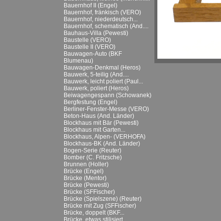
Bauernhof II (Engel)
Bauernhof, fränkisch (VERO)
Bauernhof, niederdeutsch...
Bauernhof, schematisch (And....
Bauhaus-Villa (Pewesti)
Baustelle (VERO)
Baustelle II (VERO)
Bauwagen-Auto (BKF
Blumenau)
Bauwagen-Denkmal (Heros)
Bauwerk, 5-teilig (And....
Bauwerk, leicht poliert (Paul...
Bauwerk, poliert (Heros)
Beiwagengespann (Schowanek)
Bergfestung (Engel)
Berliner-Fenster-Messe (VERO)
Beton-Haus (And. Länder)
Blockhaus mit Bär (Pewesti)
Blockhaus mit Garten...
Blockhaus, Alpen- (VERHOFA)
Blockhaus-BK (And. Länder)
Bogen-Serie (Reuter)
Bomber (C. Fritzsche)
Brunnen (Holler)
Brücke (Engel)
Brücke (Mentor)
Brücke (Pewesti)
Brücke (SFFischer)
Brücke (Spielszene) (Reuter)
Brücke mit Zug (SFFischer)
Brücke, doppelt (BKF...
Brücke, etwas stilisiert...