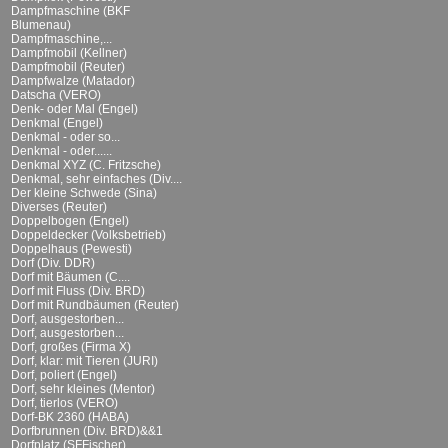
Dampfmaschine (BKF
Blumenau)
Dampfmaschine,...
Dampfmobil (Kellner)
Dampfmobil (Reuter)
Dampfwalze (Matador)
Datscha (VERO)
Denk- oder Mal (Engel)
Denkmal (Engel)
Denkmal - oder so...
Denkmal - oder......
Denkmal XYZ (C. Fritzsche)
Denkmal, sehr einfaches (Div....
Der kleine Schwede (Sina)
Diverses (Reuter)
Doppelbogen (Engel)
Doppeldecker (Volksbetrieb)
Doppelhaus (Pewesti)
Dorf (Div. DDR)
Dorf mit Bäumen (C....
Dorf mit Fluss (Div. BRD)
Dorf mit Rundbäumen (Reuter)
Dorf, ausgestorben...
Dorf, ausgestorben...
Dorf, großes (Firma X)
Dorf, klar: mit Tieren (JURI)
Dorf, poliert (Engel)
Dorf, sehr kleines (Mentor)
Dorf, tierlos (VERO)
Dorf-BK 2360 (HABA)
Dorfbrunnen (Div. BRD)&&1
Dorfplatz (SFFischer)