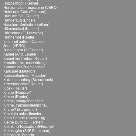
Hopps mobil (Kellner)
Horizontalbohrmaschine (VERO)
Hotel und Café (Eichhorn)
Hubi am Seil (Reuter)
Hängerzug (Engel)
Häschen-Seilbahn (Kellner)
Häschentaxi (Kellner)
Häuschen (C. Fritzsche)
Hühnerhof (Reuter)
Innenhof außen (Cause)
Jeep (VERO)
Jubelbogen (SFFischer)
Kamel (And. Länder)
Kamel mit Treiber (Reuter)
Kanalbrücke, merkwürdige...
Kanone mit Zugmaschine...
Karussel (Matador)
Karusselantrieb (Matador)
Katze, blauohrig (Schowanek)
Kerzenleuchter (Reuter)
Kiosk (Reuter)
Kirche (Hausser)
Kirche (Reuter)
Kirche, mängelbehaftete...
Kirche, transmoslemische...
Kirche? (Burgdorfer)
Kirchlein unbestimmter...
Klein-Sotschi (Spielzeug)
Kleine Burg (SFFischer)
Kleinkind-Fassade (SFFischer)
Kleinsegler (BKF Blumenau)
Kleinstadt (Brandt)