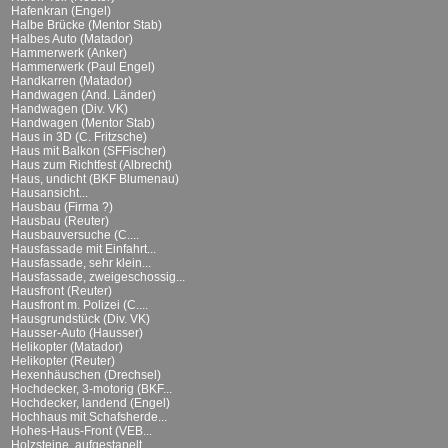
Hafenkran (Engel)
Halbe Brücke (Mentor Stab)
Halbes Auto (Matador)
Hammerwerk (Anker)
Hammerwerk (Paul Engel)
Handkarren (Matador)
Handwagen (And. Länder)
Handwagen (Div. VK)
Handwagen (Mentor Stab)
Haus in 3D (C. Fritzsche)
Haus mit Balkon (SFFischer)
Haus zum Richtfest (Albrecht)
Haus, undicht (BKF Blumenau)
Hausansicht...
Hausbau (Firma ?)
Hausbau (Reuter)
Hausbauversuche (C....
Hausfassade mit Einfahrt...
Hausfassade, sehr klein...
Hausfassade, zweigeschossig...
Hausfront (Reuter)
Hausfront m. Polizei (C....
Hausgrundstück (Div. VK)
Hausser-Auto (Hausser)
Helikopter (Matador)
Helikopter (Reuter)
Hexenhäuschen (Drechsel)
Hochdecker, 3-motorig (BKF...
Hochdecker, landend (Engel)
Hochhaus mit Schafsherde...
Hohes-Haus-Front (VEB...
Holzsteine, aufgestapelt...