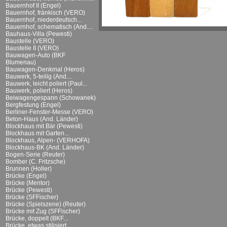
Bauernhof II (Engel)
Bauernhof, fränkisch (VERO)
Bauernhof, niederdeutsch...
Bauernhof, schematisch (And....
Bauhaus-Villa (Pewesti)
Baustelle (VERO)
Baustelle II (VERO)
Bauwagen-Auto (BKF
Blumenau)
Bauwagen-Denkmal (Heros)
Bauwerk, 5-teilig (And....
Bauwerk, leicht poliert (Paul...
Bauwerk, poliert (Heros)
Beiwagengespann (Schowanek)
Bergfestung (Engel)
Berliner-Fenster-Messe (VERO)
Beton-Haus (And. Länder)
Blockhaus mit Bär (Pewesti)
Blockhaus mit Garten...
Blockhaus, Alpen- (VERHOFA)
Blockhaus-BK (And. Länder)
Bogen-Serie (Reuter)
Bomber (C. Fritzsche)
Brunnen (Holler)
Brücke (Engel)
Brücke (Mentor)
Brücke (Pewesti)
Brücke (SFFischer)
Brücke (Spielszene) (Reuter)
Brücke mit Zug (SFFischer)
Brücke, doppelt (BKF...
Brücke, etwas stilisiert...