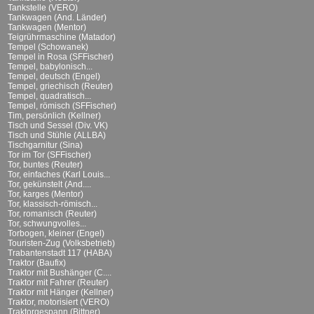
Tankstelle (VERO)
Tankwagen (And. Länder)
Tankwagen (Mentor)
Teigrührmaschine (Matador)
Tempel (Schowanek)
Tempel in Rosa (SFFischer)
Tempel, babylonisch...
Tempel, deutsch (Engel)
Tempel, griechisch (Reuter)
Tempel, quadratisch...
Tempel, römisch (SFFischer)
Tim, persönlich (Kellner)
Tisch und Sessel (Div. VK)
Tisch und Stühle (ALLBA)
Tischgarnitur (Sina)
Tor im Tor (SFFischer)
Tor, buntes (Reuter)
Tor, einfaches (Karl Louis...
Tor, gekünstelt (And....
Tor, karges (Mentor)
Tor, klassisch-römisch...
Tor, romanisch (Reuter)
Tor, schwungvolles...
Torbogen, kleiner (Engel)
Touristen-Zug (Volksbetrieb)
Trabantenstadt 117 (HABA)
Traktor (Baufix)
Traktor mit Bushänger (C....
Traktor mit Fahrer (Reuter)
Traktor mit Hänger (Kellner)
Traktor, motorisiert (VERO)
Traktorgespann (Bittner)