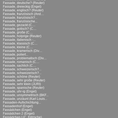
Fassade, deutsche? (Reuter)
Fassade, dreieckig (Engel)
Fassade, englisch? (Reuter)
Fassade, französisch (And....
Fassade, französisch?...
Fassade, französische...
Fassade, gezackt (C....
Fassade, gotisch? (C....
Fassade, große (C....
Fassade, holprige (Reuter)
Fassade, italienisch -...
Fassade, klassisch (C....
Fassade, kleine (C....
Fassade, kramerisch (Div....
Fassade, poliert...
Fassade, problematisch (Div....
Fassade, romanisch (C....
Fassade, sachlich (C....
Fassade, schweizerisch?...
Fassade, schweizerisch?...
Fassade, schöne (Reuter)
Fassade, sehr große (Reuter)
Fassade, sehr klein (JURI)
Fassade, spanische (Reuter)
Fassade, uhr-ig (Engel)
Fassade, unsymmetrisch (BKF...
Fassade, unzäunt (Karl Louis...
Fassaden-Aufschichtung...
Fassadenhof (Engel)
Fassädchen (Engel)
Fassädchen 2 (Engel)
Fassädchen I (C. Fritzsche)