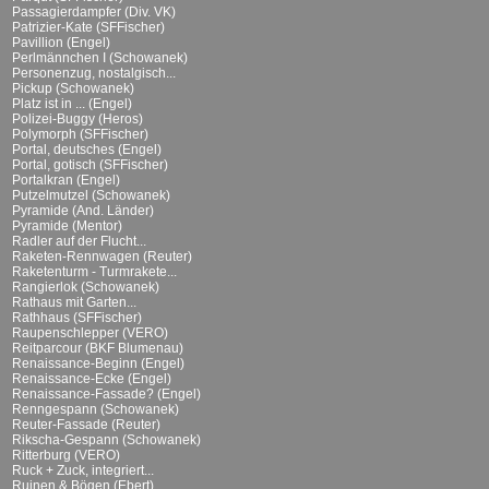
Passagierdampfer (Div. VK)
Patrizier-Kate (SFFischer)
Pavillion (Engel)
Perlmännchen I (Schowanek)
Personenzug, nostalgisch...
Pickup (Schowanek)
Platz ist in ... (Engel)
Polizei-Buggy (Heros)
Polymorph (SFFischer)
Portal, deutsches (Engel)
Portal, gotisch (SFFischer)
Portalkran (Engel)
Putzelmutzel (Schowanek)
Pyramide (And. Länder)
Pyramide (Mentor)
Radler auf der Flucht...
Raketen-Rennwagen (Reuter)
Raketenturm - Turmrakete...
Rangierlok (Schowanek)
Rathaus mit Garten...
Rathhaus (SFFischer)
Raupenschlepper (VERO)
Reitparcour (BKF Blumenau)
Renaissance-Beginn (Engel)
Renaissance-Ecke (Engel)
Renaissance-Fassade? (Engel)
Renngespann (Schowanek)
Reuter-Fassade (Reuter)
Rikscha-Gespann (Schowanek)
Ritterburg (VERO)
Ruck + Zuck, integriert...
Ruinen & Bögen (Ebert)