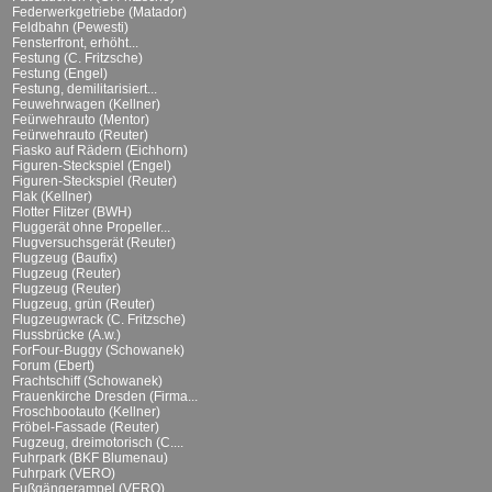
Federwerkgetriebe (Matador)
Feldbahn (Pewesti)
Fensterfront, erhöht...
Festung (C. Fritzsche)
Festung (Engel)
Festung, demilitarisiert...
Feuwehrwagen (Kellner)
Feürwehrauto (Mentor)
Feürwehrauto (Reuter)
Fiasko auf Rädern (Eichhorn)
Figuren-Steckspiel (Engel)
Figuren-Steckspiel (Reuter)
Flak (Kellner)
Flotter Flitzer (BWH)
Fluggerät ohne Propeller...
Flugversuchsgerät (Reuter)
Flugzeug (Baufix)
Flugzeug (Reuter)
Flugzeug (Reuter)
Flugzeug, grün (Reuter)
Flugzeugwrack (C. Fritzsche)
Flussbrücke (A.w.)
ForFour-Buggy (Schowanek)
Forum (Ebert)
Frachtschiff (Schowanek)
Frauenkirche Dresden (Firma...
Froschbootauto (Kellner)
Fröbel-Fassade (Reuter)
Fugzeug, dreimotorisch (C....
Fuhrpark (BKF Blumenau)
Fuhrpark (VERO)
Fußgängerampel (VERO)