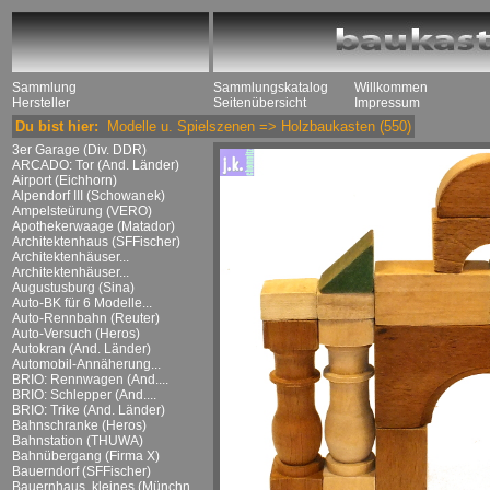
Sammlung
Sammlungskatalog
Willkommen
Hersteller
Seitenübersicht
Impressum
Du bist hier:
Modelle u. Spielszenen
=>
Holzbaukasten
(550)
3er Garage (Div. DDR)
ARCADO: Tor (And. Länder)
Airport (Eichhorn)
Alpendorf III (Schowanek)
Ampelsteürung (VERO)
Apothekerwaage (Matador)
Architektenhaus (SFFischer)
Architektenhäuser...
Architektenhäuser...
Augustusburg (Sina)
Auto-BK für 6 Modelle...
Auto-Rennbahn (Reuter)
Auto-Versuch (Heros)
Autokran (And. Länder)
Automobil-Annäherung...
BRIO: Rennwagen (And....
BRIO: Schlepper (And....
BRIO: Trike (And. Länder)
Bahnschranke (Heros)
Bahnstation (THUWA)
Bahnübergang (Firma X)
Bauerndorf (SFFischer)
Bauernhaus, kleines (Münchn....