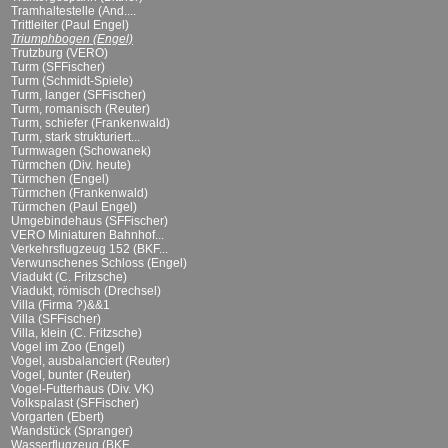
Tramhaltestelle (And....
Trittleiter (Paul Engel)
Triumphbogen (Engel)
Trutzburg (VERO)
Turm (SFFischer)
Turm (Schmidt-Spiele)
Turm, langer (SFFischer)
Turm, romanisch (Reuter)
Turm, schiefer (Frankenwald)
Turm, stark strukturiert...
Turmwagen (Schowanek)
Türmchen (Div. heute)
Türmchen (Engel)
Türmchen (Frankenwald)
Türmchen (Paul Engel)
Umgebindehaus (SFFischer)
VERO Miniaturen Bahnhof...
Verkehrsflugzeug 152 (BKF...
Verwunschenes Schloss (Engel)
Viadukt (C. Fritzsche)
Viadukt, römisch (Drechsel)
Villa (Firma ?)&&1
Villa (SFFischer)
Villa, klein (C. Fritzsche)
Vogel im Zoo (Engel)
Vogel, ausbalanciert (Reuter)
Vogel, bunter (Reuter)
Vogel-Futterhaus (Div. VK)
Volkspalast (SFFischer)
Vorgarten (Ebert)
Wandstück (Spranger)
Wasserflugzeug (BKF