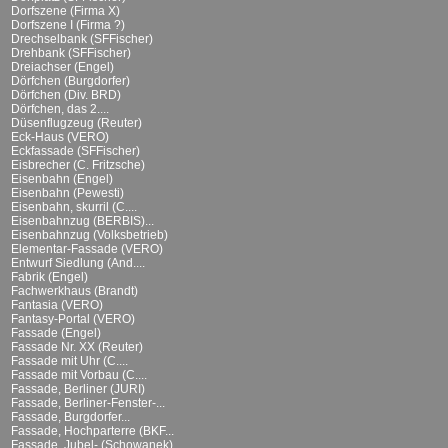
Dorfszene (Firma X)
Dorfszene I (Firma ?)
Drechselbank (SFFischer)
Drehbank (SFFischer)
Dreiachser (Engel)
Dörfchen (Burgdorfer)
Dörfchen (Div. BRD)
Dörfchen, das 2....
Düsenflugzeug (Reuter)
Eck-Haus (VERO)
Eckfassade (SFFischer)
Eisbrecher (C. Fritzsche)
Eisenbahn (Engel)
Eisenbahn (Pewesti)
Eisenbahn, skurril (C....
Eisenbahnzug (BERBIS)...
Eisenbahnzug (Volksbetrieb)
Elementar-Fassade (VERO)
Entwurf Siedlung (And....
Fabrik (Engel)
Fachwerkhaus (Brandt)
Fantasia (VERO)
Fantasy-Portal (VERO)
Fassade (Engel)
Fassade Nr. XX (Reuter)
Fassade mit Uhr (C....
Fassade mit Vorbau (C....
Fassade, Berliner (JURI)
Fassade, Berliner-Fenster-...
Fassade, Burgdorfer...
Fassade, Hochparterre (BKF...
Fassade, Jubel- (Schowanek)