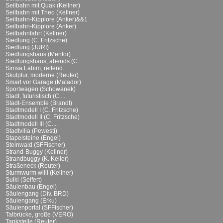
Seilbahn mit Quak (Kellner)
Seilbahn mit Theo (Kellner)
Seilbahn-Kipplore (Anker)&&1
Seilbahn-Kipplore (Anker)
Seilbahnfahrt (Kellner)
Siedlung (C. Fritzsche)
Siedlung (JURI)
Siedlungshaus (Mentor)
Siedlungshaus, abends (C....
Simsa Labim, reitend...
Skulptur, moderne (Reuter)
Smart vor Garage (Matador)
Sportwagen (Schowanek)
Stadt, futuristisch (C....
Stadt-Ensemble (Brandt)
Stadtmodell I (C. Fritzsche)
Stadtmodell II (C. Fritzsche)
Stadtmodell III (C....
Stadtvilla (Pewesti)
Stapelsteine (Engel)
Steinwald (SFFischer)
Strand-Buggy (Kellner)
Strandbuggy (K. Keller)
Straßeneck (Reuter)
Sturmwurm willi (Kellner)
Sulki (Seifert)
Säulenbau (Engel)
Säulengang (Div. BRD)
Säulengang (Erku)
Säulenportal (SFFischer)
Talbrücke, große (VERO)
Tankstelle (Reuter)