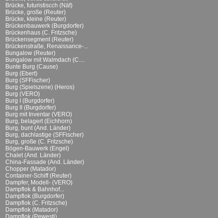
Brücke, futuristiscch (Näf)
Brücke, große (Reuter)
Brücke, kleine (Reuter)
Brückenbauwerk (Burgdorfer)
Brückenhaus (C. Fritzsche)
Brückensegment (Reuter)
Brückenstraße, Renaissance-...
Bungalow (Reuter)
Bungalow mit Walmdach (C....
Bunte Burg (Cause)
Burg (Ebert)
Burg (SFFischer)
Burg (Spielszene) (Heros)
Burg (VERO)
Burg I (Burgdorfer)
Burg II (Burgdorfer)
Burg mit Inventar (VERO)
Burg, belagert (Eichhorn)
Burg, bunt (And. Länder)
Burg, dachlastige (SFFischer)
Burg, große (C. Fritzsche)
Bögen-Bauwerk (Engel)
Chalet (And. Länder)
China-Fassade (And. Länder)
Chopper (Matador)
Container-Schiff (Reuter)
Dampfer, Modell- (VERO)
Dampflok & Bahnhof...
Dampflok (Burgdorfer)
Dampflok (C. Fritzsche)
Dampflok (Matador)
Dampflok (Pewesti)