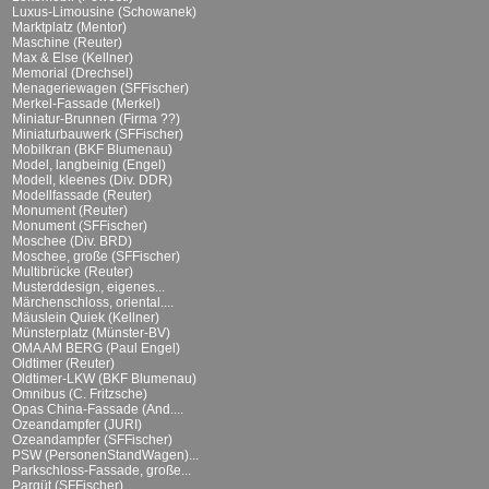
Luxus-Limousine (Schowanek)
Marktplatz (Mentor)
Maschine (Reuter)
Max & Else (Kellner)
Memorial (Drechsel)
Menageriewagen (SFFischer)
Merkel-Fassade (Merkel)
Miniatur-Brunnen (Firma ??)
Miniaturbauwerk (SFFischer)
Mobilkran (BKF Blumenau)
Model, langbeinig (Engel)
Modell, kleenes (Div. DDR)
Modellfassade (Reuter)
Monument (Reuter)
Monument (SFFischer)
Moschee (Div. BRD)
Moschee, große (SFFischer)
Multibrücke (Reuter)
Musterddesign, eigenes...
Märchenschloss, oriental....
Mäuslein Quiek (Kellner)
Münsterplatz (Münster-BV)
OMA AM BERG (Paul Engel)
Oldtimer (Reuter)
Oldtimer-LKW (BKF Blumenau)
Omnibus (C. Fritzsche)
Opas China-Fassade (And....
Ozeandampfer (JURI)
Ozeandampfer (SFFischer)
PSW (PersonenStandWagen)...
Parkschloss-Fassade, große...
Parqüt (SFFischer)