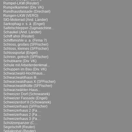
Rumpel-LKW (Reuter)
Rumpelkammer (Div. VK)
Rundhausfassade (Drechsel)
Rungen-LKW (VERO)
SIO-Motorrad (And. Länder)
Sarkophag o. s. ä. (Engel)
Sattelschlepper-Zugmaschine...
Schaukel (And. Länder)
Schiff ahoi (Reuter)
Schiffsmühle u. a. (Firma ?)
Schloss, großes (SFFischer)
Schloss, kleines (SFFischer)
Schlossportal (Engel)
Schrein, gotisch (SFFischer)
Schubkarre (Div. VK)
Schule mit Arbeiterdenkmal...
Schuppen im Bau (Div. VK)
Schwarzwald-Hochhaus...
Schwarzwaldhaus III...
Schwarzwaldhaus X (SFFischer)
Schwarzwaldhütte (SFFischer)
Schwarzwälder-Haus...
Schweizer Dorf (Schowanek)
Schweizer Fassade (Engel)
Schweizerdorf II (Schowanek)
Schweizerhaus (SFFischer)
Schweizerhaus 2 (Fa....
Schweizerhaus 2 (Fa....
Schweizerhaus 3 (Fa....
Schützenpanzer (C....
Segelschiff (Reuter)
Seilakrobat (Reuter)