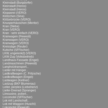
Kleinstadt (Burgdorfer)
Kleinstadt (Heros)
Kleinstadt (Heros)
Klopperei (VERO)
Klötzchen (Sina)
Klötzebrücke (VERO)
Knusperhäuschen (Mentor)
Kran (Steba)
Kran (VERO)
Kran - sehr einfach (VERO)
Kranwagen (Pewesti)
Kranwagen (VERO)
Kranwagen (VERO)
Kreissäge (Reuter)
Kutsche (SFFischer)
LKW, ungelenk(t) (VERO)
LKW-Zug (Volksbetrieb)
Landhaus-Fassade (Engel)
Landmaschinen (Pewesti)
Langholztransport...
Laster mit Hänger...
Lastkraftwagen (C. Fritzsche)
Lastkraftwagen (Engel)
Lastwagen (Kellner)
Lastzug (BKF Blumenau)
Leiter, perplex (Liebehenz)
Liefer-Dreirad (Spranger)
Limousine, poliert...
Locomobil (SFFischer)
Lok mit Landschaft...
Lok mit Waggon (Huschi)
Lokomobil (Pewesti)