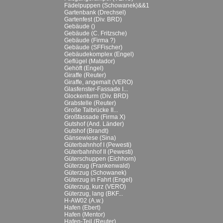
Fädelpuppen (Schowanek)&&1
Gartenbank (Drechsel)
Gartenfest (Div. BRD)
Gebäude ()
Gebäude (C. Fritzsche)
Gebäude (Firma ?)
Gebäude (SFFischer)
Gebäudekomplex (Engel)
Geflügel (Matador)
Gehöft (Engel)
Giraffe (Reuter)
Giraffe, angemalt (VERO)
Glasfenster-Fassade I...
Glockenturm (Div. BRD)
Grabstelle (Reuter)
Große Talbrücke II...
Großfassade (Firma X)
Gutshof (And. Länder)
Gutshof (Brandt)
Gänsewiese (Sina)
Güterbahnhof I (Pewesti)
Güterbahnhof II (Pewesti)
Güterschuppen (Eichhorn)
Güterzug (Frankenwald)
Güterzug (Schowanek)
Güterzug in Fahrt (Engel)
Güterzug, kurz (VERO)
Güterzug, lang (BKF...
H-AW02 (A.w.)
Hafen (Ebert)
Hafen (Mentor)
Hafen-Teil (Reuter)