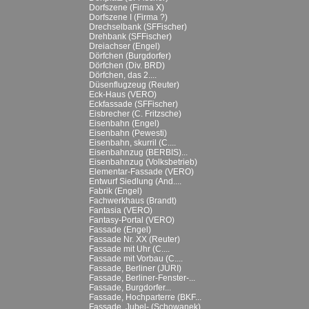
Dorfszene (Firma X)
Dorfszene I (Firma ?)
Drechselbank (SFFischer)
Drehbank (SFFischer)
Dreiachser (Engel)
Dörfchen (Burgdorfer)
Dörfchen (Div. BRD)
Dörfchen, das 2....
Düsenflugzeug (Reuter)
Eck-Haus (VERO)
Eckfassade (SFFischer)
Eisbrecher (C. Fritzsche)
Eisenbahn (Engel)
Eisenbahn (Pewesti)
Eisenbahn, skurril (C....
Eisenbahnzug (BERBIS)...
Eisenbahnzug (Volksbetrieb)
Elementar-Fassade (VERO)
Entwurf Siedlung (And....
Fabrik (Engel)
Fachwerkhaus (Brandt)
Fantasia (VERO)
Fantasy-Portal (VERO)
Fassade (Engel)
Fassade Nr. XX (Reuter)
Fassade mit Uhr (C....
Fassade mit Vorbau (C....
Fassade, Berliner (JURI)
Fassade, Berliner-Fenster-...
Fassade, Burgdorfer...
Fassade, Hochparterre (BKF...
Fassade, Jubel- (Schowanek)