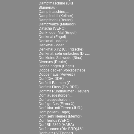
Dampfmaschine (BKF
Blumenau)
Dampfmaschine,...
Dampfmobil (Kellner)
Dampfmobil (Reuter)
Dampfwalze (Matador)
Datscha (VERO)
Denk- oder Mal (Engel)
Denkmal (Engel)
Denkmal - oder so...
Denkmal - oder......
Denkmal XYZ (C. Fritzsche)
Denkmal, sehr einfaches (Div....
Der kleine Schwede (Sina)
Diverses (Reuter)
Doppelbogen (Engel)
Doppeldecker (Volksbetrieb)
Doppelhaus (Pewesti)
Dorf (Div. DDR)
Dorf mit Bäumen (C....
Dorf mit Fluss (Div. BRD)
Dorf mit Rundbäumen (Reuter)
Dorf, ausgestorben...
Dorf, ausgestorben...
Dorf, großes (Firma X)
Dorf, klar: mit Tieren (JURI)
Dorf, poliert (Engel)
Dorf, sehr kleines (Mentor)
Dorf, tierlos (VERO)
Dorf-BK 2360 (HABA)
Dorfbrunnen (Div. BRD)&&1
Dorfplatz (SFFischer)