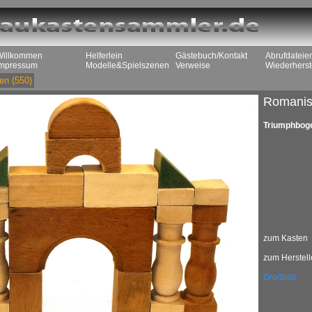
Willkommen
Helferlein
Gästebuch/Kontakt
Abrufdateie
Impressum
Modelle&Spielszenen
Verweise
Wiederherst
en
(550)
Romanis
Triumphbog
zum Kasten
zum Herstell
Großbild