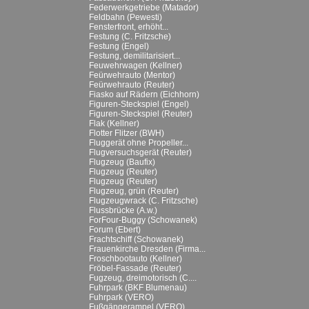
Federwerkgetriebe (Matador)
Feldbahn (Pewesti)
Fensterfront, erhöht...
Festung (C. Fritzsche)
Festung (Engel)
Festung, demilitarisiert...
Feuwehrwagen (Kellner)
Feürwehrauto (Mentor)
Feürwehrauto (Reuter)
Fiasko auf Rädern (Eichhorn)
Figuren-Steckspiel (Engel)
Figuren-Steckspiel (Reuter)
Flak (Kellner)
Flotter Flitzer (BWH)
Fluggerät ohne Propeller...
Flugversuchsgerät (Reuter)
Flugzeug (Baufix)
Flugzeug (Reuter)
Flugzeug (Reuter)
Flugzeug, grün (Reuter)
Flugzeugwrack (C. Fritzsche)
Flussbrücke (A.w.)
ForFour-Buggy (Schowanek)
Forum (Ebert)
Frachtschiff (Schowanek)
Frauenkirche Dresden (Firma...
Froschbootauto (Kellner)
Fröbel-Fassade (Reuter)
Fugzeug, dreimotorisch (C....
Fuhrpark (BKF Blumenau)
Fuhrpark (VERO)
Fußgängerampel (VERO)