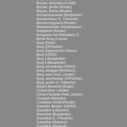
Brücke, futuristiscch (Näf)
Brücke, große (Reuter)
Brücke, kleine (Reuter)
Brückenbauwerk (Burgdorfer)
Brückenhaus (C. Fritzsche)
Brückensegment (Reuter)
Brückenstraße, Renaissance-...
Bungalow (Reuter)
Bungalow mit Walmdach (C....
Bunte Burg (Cause)
Burg (Ebert)
Burg (SFFischer)
Burg (Spielszene) (Heros)
Burg (VERO)
Burg I (Burgdorfer)
Burg II (Burgdorfer)
Burg mit Inventar (VERO)
Burg, belagert (Eichhorn)
Burg, bunt (And. Länder)
Burg, dachlastige (SFFischer)
Burg, große (C. Fritzsche)
Bögen-Bauwerk (Engel)
Chalet (And. Länder)
China-Fassade (And. Länder)
Chopper (Matador)
Container-Schiff (Reuter)
Dampfer, Modell- (VERO)
Dampflok & Bahnhof...
Dampflok (Burgdorfer)
Dampflok (C. Fritzsche)
Dampflok (Matador)
Dampflok (Pewesti)