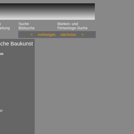
n
Suche
Marken- und
ellung
Bildsuche
Firmenlogo-Suche
<
vorheriges
nächstes
>
che Baukunst
en
er