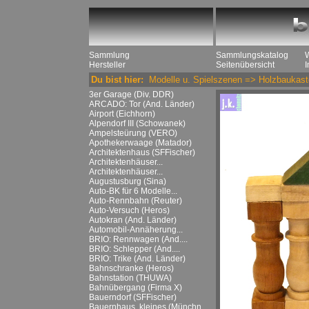
Sammlung
Sammlungskatalog
Hersteller
Seitenübersicht
Du bist hier:
Modelle u. Spielszenen
=>
Holzbaukast
3er Garage (Div. DDR)
ARCADO: Tor (And. Länder)
Airport (Eichhorn)
Alpendorf III (Schowanek)
Ampelsteürung (VERO)
Apothekerwaage (Matador)
Architektenhaus (SFFischer)
Architektenhäuser...
Architektenhäuser...
Augustusburg (Sina)
Auto-BK für 6 Modelle...
Auto-Rennbahn (Reuter)
Auto-Versuch (Heros)
Autokran (And. Länder)
Automobil-Annäherung...
BRIO: Rennwagen (And....
BRIO: Schlepper (And....
BRIO: Trike (And. Länder)
Bahnschranke (Heros)
Bahnstation (THUWA)
Bahnübergang (Firma X)
Bauerndorf (SFFischer)
Bauernhaus, kleines (Münchn....