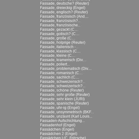
Fassade, deutsche? (Reuter)
Fassade, dreieckig (Engel)
Fassade, englisch? (Reuter)
Fassade, französisch (And....
Fassade, französisch?...
Fassade, französische...
Fassade, gezackt (C....
Fassade, gotisch? (C....
Fassade, große (C....
Fassade, holprige (Reuter)
Fassade, italienisch -...
Fassade, klassisch (C....
Fassade, kleine (C....
Fassade, kramerisch (Div....
Fassade, poliert...
Fassade, problematisch (Div....
Fassade, romanisch (C....
Fassade, sachlich (C....
Fassade, schweizerisch?...
Fassade, schweizerisch?...
Fassade, schöne (Reuter)
Fassade, sehr große (Reuter)
Fassade, sehr klein (JURI)
Fassade, spanische (Reuter)
Fassade, uhr-ig (Engel)
Fassade, unsymmetrisch (BKF...
Fassade, unzäunt (Karl Louis...
Fassaden-Aufschichtung...
Fassadenhof (Engel)
Fassädchen (Engel)
Fassädchen 2 (Engel)
Fassädchen I (C. Fritzsche)