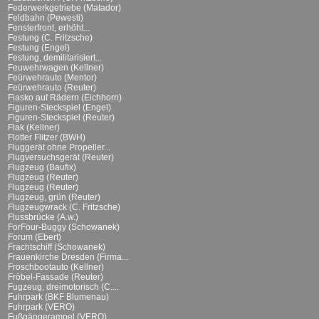
Federwerkgetriebe (Matador)
Feldbahn (Pewesti)
Fensterfront, erhöht...
Festung (C. Fritzsche)
Festung (Engel)
Festung, demilitarisiert...
Feuwehrwagen (Kellner)
Feürwehrauto (Mentor)
Feürwehrauto (Reuter)
Fiasko auf Rädern (Eichhorn)
Figuren-Steckspiel (Engel)
Figuren-Steckspiel (Reuter)
Flak (Kellner)
Flotter Flitzer (BWH)
Fluggerät ohne Propeller...
Flugversuchsgerät (Reuter)
Flugzeug (Baufix)
Flugzeug (Reuter)
Flugzeug (Reuter)
Flugzeug, grün (Reuter)
Flugzeugwrack (C. Fritzsche)
Flussbrücke (A.w.)
ForFour-Buggy (Schowanek)
Forum (Ebert)
Frachtschiff (Schowanek)
Frauenkirche Dresden (Firma...
Froschbootauto (Kellner)
Fröbel-Fassade (Reuter)
Fugzeug, dreimotorisch (C....
Fuhrpark (BKF Blumenau)
Fuhrpark (VERO)
Fußgängerampel (VERO)