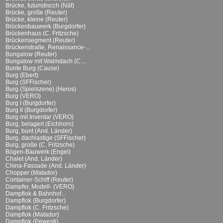
Brücke, futuristiscch (Näf)
Brücke, große (Reuter)
Brücke, kleine (Reuter)
Brückenbauwerk (Burgdorfer)
Brückenhaus (C. Fritzsche)
Brückensegment (Reuter)
Brückenstraße, Renaissance-...
Bungalow (Reuter)
Bungalow mit Walmdach (C....
Bunte Burg (Cause)
Burg (Ebert)
Burg (SFFischer)
Burg (Spielszene) (Heros)
Burg (VERO)
Burg I (Burgdorfer)
Burg II (Burgdorfer)
Burg mit Inventar (VERO)
Burg, belagert (Eichhorn)
Burg, bunt (And. Länder)
Burg, dachlastige (SFFischer)
Burg, große (C. Fritzsche)
Bögen-Bauwerk (Engel)
Chalet (And. Länder)
China-Fassade (And. Länder)
Chopper (Matador)
Container-Schiff (Reuter)
Dampfer, Modell- (VERO)
Dampflok & Bahnhof...
Dampflok (Burgdorfer)
Dampflok (C. Fritzsche)
Dampflok (Matador)
Dampflok (Pewesti)