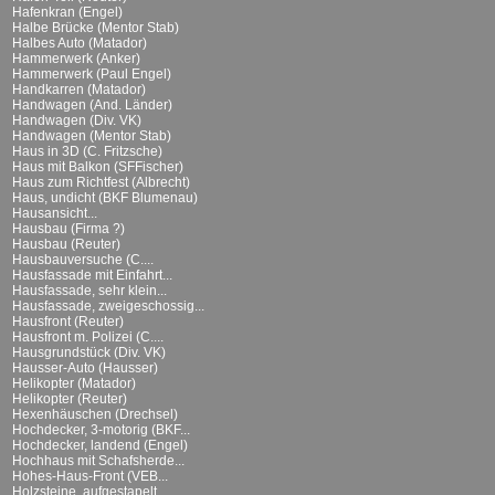
Hafenkran (Engel)
Halbe Brücke (Mentor Stab)
Halbes Auto (Matador)
Hammerwerk (Anker)
Hammerwerk (Paul Engel)
Handkarren (Matador)
Handwagen (And. Länder)
Handwagen (Div. VK)
Handwagen (Mentor Stab)
Haus in 3D (C. Fritzsche)
Haus mit Balkon (SFFischer)
Haus zum Richtfest (Albrecht)
Haus, undicht (BKF Blumenau)
Hausansicht...
Hausbau (Firma ?)
Hausbau (Reuter)
Hausbauversuche (C....
Hausfassade mit Einfahrt...
Hausfassade, sehr klein...
Hausfassade, zweigeschossig...
Hausfront (Reuter)
Hausfront m. Polizei (C....
Hausgrundstück (Div. VK)
Hausser-Auto (Hausser)
Helikopter (Matador)
Helikopter (Reuter)
Hexenhäuschen (Drechsel)
Hochdecker, 3-motorig (BKF...
Hochdecker, landend (Engel)
Hochhaus mit Schafsherde...
Hohes-Haus-Front (VEB...
Holzsteine, aufgestapelt...