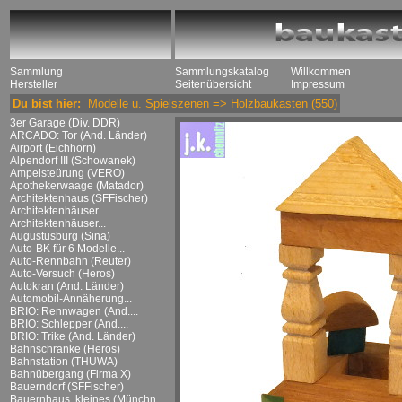
Sammlung
Sammlungskatalog
Willkommen
Hersteller
Seitenübersicht
Impressum
Du bist hier:
Modelle u. Spielszenen
=>
Holzbaukasten
(550)
3er Garage (Div. DDR)
ARCADO: Tor (And. Länder)
Airport (Eichhorn)
Alpendorf III (Schowanek)
Ampelsteürung (VERO)
Apothekerwaage (Matador)
Architektenhaus (SFFischer)
Architektenhäuser...
Architektenhäuser...
Augustusburg (Sina)
Auto-BK für 6 Modelle...
Auto-Rennbahn (Reuter)
Auto-Versuch (Heros)
Autokran (And. Länder)
Automobil-Annäherung...
BRIO: Rennwagen (And....
BRIO: Schlepper (And....
BRIO: Trike (And. Länder)
Bahnschranke (Heros)
Bahnstation (THUWA)
Bahnübergang (Firma X)
Bauerndorf (SFFischer)
Bauernhaus, kleines (Münchn....