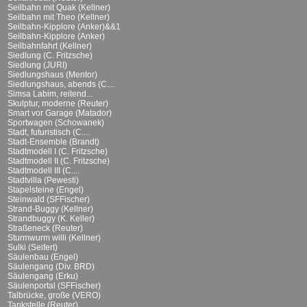
Seilbahn mit Quak (Kellner)
Seilbahn mit Theo (Kellner)
Seilbahn-Kipplore (Anker)&&1
Seilbahn-Kipplore (Anker)
Seilbahnfahrt (Kellner)
Siedlung (C. Fritzsche)
Siedlung (JURI)
Siedlungshaus (Mentor)
Siedlungshaus, abends (C....
Simsa Labim, reitend...
Skulptur, moderne (Reuter)
Smart vor Garage (Matador)
Sportwagen (Schowanek)
Stadt, futuristisch (C....
Stadt-Ensemble (Brandt)
Stadtmodell I (C. Fritzsche)
Stadtmodell II (C. Fritzsche)
Stadtmodell III (C....
Stadtvilla (Pewesti)
Stapelsteine (Engel)
Steinwald (SFFischer)
Strand-Buggy (Kellner)
Strandbuggy (K. Keller)
Straßeneck (Reuter)
Sturmwurm willi (Kellner)
Sulki (Seifert)
Säulenbau (Engel)
Säulengang (Div. BRD)
Säulengang (Erku)
Säulenportal (SFFischer)
Talbrücke, große (VERO)
Tankstelle (Reuter)