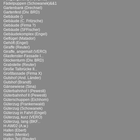
Fädelpuppen (Schowanek)&&1
Gartenbank (Drechsel)
Gartenfest (Div. BRD)
Gebäude ()
Gebäude (C. Fritzsche)
Gebäude (Firma ?)
Gebäude (SFFischer)
Gebäudekomplex (Engel)
Geflügel (Matador)
Gehöft (Engel)
Giraffe (Reuter)
Giraffe, angemalt (VERO)
Glasfenster-Fassade I...
Glockenturm (Div. BRD)
Grabstelle (Reuter)
Große Talbrücke II...
Großfassade (Firma X)
Gutshof (And. Länder)
Gutshof (Brandt)
Gänsewiese (Sina)
Güterbahnhof I (Pewesti)
Güterbahnhof II (Pewesti)
Güterschuppen (Eichhorn)
Güterzug (Frankenwald)
Güterzug (Schowanek)
Güterzug in Fahrt (Engel)
Güterzug, kurz (VERO)
Güterzug, lang (BKF...
H-AW02 (A.w.)
Hafen (Ebert)
Hafen (Mentor)
Hafen-Teil (Reuter)