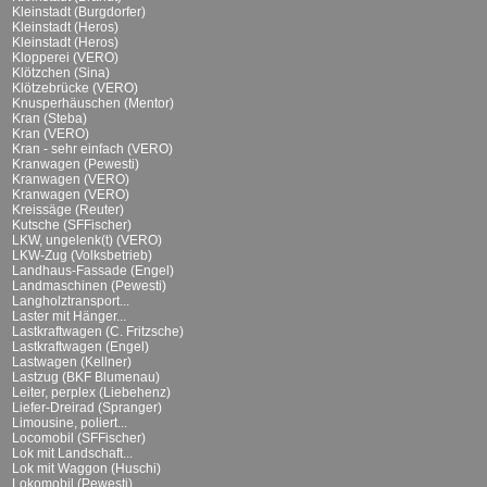
Kleinstadt (Burgdorfer)
Kleinstadt (Heros)
Kleinstadt (Heros)
Klopperei (VERO)
Klötzchen (Sina)
Klötzebrücke (VERO)
Knusperhäuschen (Mentor)
Kran (Steba)
Kran (VERO)
Kran - sehr einfach (VERO)
Kranwagen (Pewesti)
Kranwagen (VERO)
Kranwagen (VERO)
Kreissäge (Reuter)
Kutsche (SFFischer)
LKW, ungelenk(t) (VERO)
LKW-Zug (Volksbetrieb)
Landhaus-Fassade (Engel)
Landmaschinen (Pewesti)
Langholztransport...
Laster mit Hänger...
Lastkraftwagen (C. Fritzsche)
Lastkraftwagen (Engel)
Lastwagen (Kellner)
Lastzug (BKF Blumenau)
Leiter, perplex (Liebehenz)
Liefer-Dreirad (Spranger)
Limousine, poliert...
Locomobil (SFFischer)
Lok mit Landschaft...
Lok mit Waggon (Huschi)
Lokomobil (Pewesti)