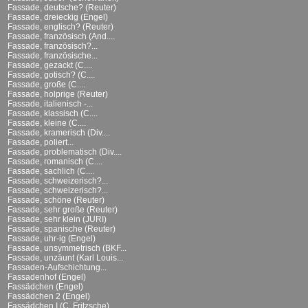
Fassade, deutsche? (Reuter)
Fassade, dreieckig (Engel)
Fassade, englisch? (Reuter)
Fassade, französisch (And....
Fassade, französisch?...
Fassade, französische...
Fassade, gezackt (C....
Fassade, gotisch? (C....
Fassade, große (C....
Fassade, holprige (Reuter)
Fassade, italienisch -...
Fassade, klassisch (C....
Fassade, kleine (C....
Fassade, kramerisch (Div....
Fassade, poliert...
Fassade, problematisch (Div....
Fassade, romanisch (C....
Fassade, sachlich (C....
Fassade, schweizerisch?...
Fassade, schweizerisch?...
Fassade, schöne (Reuter)
Fassade, sehr große (Reuter)
Fassade, sehr klein (JURI)
Fassade, spanische (Reuter)
Fassade, uhr-ig (Engel)
Fassade, unsymmetrisch (BKF...
Fassade, unzäunt (Karl Louis...
Fassaden-Aufschichtung...
Fassadenhof (Engel)
Fassädchen (Engel)
Fassädchen 2 (Engel)
Fassädchen I (C. Fritzsche)