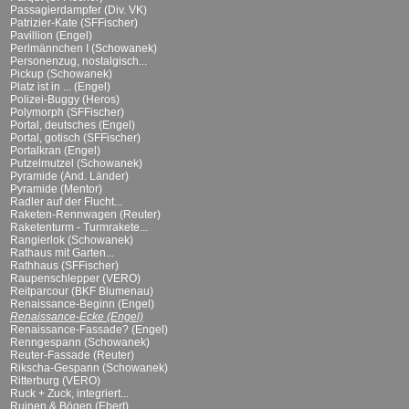
Passagierdampfer (Div. VK)
Patrizier-Kate (SFFischer)
Pavillion (Engel)
Perlmännchen I (Schowanek)
Personenzug, nostalgisch...
Pickup (Schowanek)
Platz ist in ... (Engel)
Polizei-Buggy (Heros)
Polymorph (SFFischer)
Portal, deutsches (Engel)
Portal, gotisch (SFFischer)
Portalkran (Engel)
Putzelmutzel (Schowanek)
Pyramide (And. Länder)
Pyramide (Mentor)
Radler auf der Flucht...
Raketen-Rennwagen (Reuter)
Raketenturm - Turmrakete...
Rangierlok (Schowanek)
Rathaus mit Garten...
Rathhaus (SFFischer)
Raupenschlepper (VERO)
Reitparcour (BKF Blumenau)
Renaissance-Beginn (Engel)
Renaissance-Ecke (Engel)
Renaissance-Fassade? (Engel)
Renngespann (Schowanek)
Reuter-Fassade (Reuter)
Rikscha-Gespann (Schowanek)
Ritterburg (VERO)
Ruck + Zuck, integriert...
Ruinen & Bögen (Ebert)