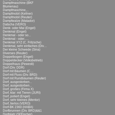
Dampfmaschine (BKF
Blumenau)
Dampfmaschine,...
Dampfmobil (Kellner)
Dampfmobil (Reuter)
Dampfwalze (Matador)
Datscha (VERO)
Denk- oder Mal (Engel)
Denkmal (Engel)
Denkmal - oder so...
Denkmal - oder......
Denkmal XYZ (C. Fritzsche)
Denkmal, sehr einfaches (Div....
Der kleine Schwede (Sina)
Diverses (Reuter)
Doppelbogen (Engel)
Doppeldecker (Volksbetrieb)
Doppelhaus (Pewesti)
Dorf (Div. DDR)
Dorf mit Bäumen (C....
Dorf mit Fluss (Div. BRD)
Dorf mit Rundbäumen (Reuter)
Dorf, ausgestorben...
Dorf, ausgestorben...
Dorf, großes (Firma X)
Dorf, klar: mit Tieren (JURI)
Dorf, poliert (Engel)
Dorf, sehr kleines (Mentor)
Dorf, tierlos (VERO)
Dorf-BK 2360 (HABA)
Dorfbrunnen (Div. BRD)&&1
Dorfplatz (SFFischer)