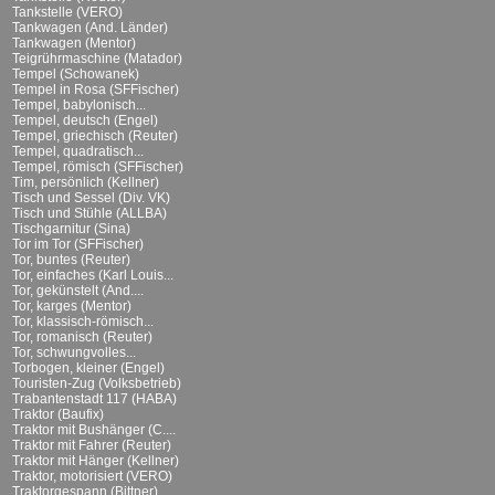
Tankstelle (VERO)
Tankwagen (And. Länder)
Tankwagen (Mentor)
Teigrührmaschine (Matador)
Tempel (Schowanek)
Tempel in Rosa (SFFischer)
Tempel, babylonisch...
Tempel, deutsch (Engel)
Tempel, griechisch (Reuter)
Tempel, quadratisch...
Tempel, römisch (SFFischer)
Tim, persönlich (Kellner)
Tisch und Sessel (Div. VK)
Tisch und Stühle (ALLBA)
Tischgarnitur (Sina)
Tor im Tor (SFFischer)
Tor, buntes (Reuter)
Tor, einfaches (Karl Louis...
Tor, gekünstelt (And....
Tor, karges (Mentor)
Tor, klassisch-römisch...
Tor, romanisch (Reuter)
Tor, schwungvolles...
Torbogen, kleiner (Engel)
Touristen-Zug (Volksbetrieb)
Trabantenstadt 117 (HABA)
Traktor (Baufix)
Traktor mit Bushänger (C....
Traktor mit Fahrer (Reuter)
Traktor mit Hänger (Kellner)
Traktor, motorisiert (VERO)
Traktorgespann (Bittner)