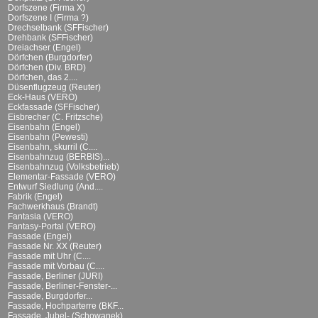
Dorfszene (Firma X)
Dorfszene I (Firma ?)
Drechselbank (SFFischer)
Drehbank (SFFischer)
Dreiachser (Engel)
Dörfchen (Burgdorfer)
Dörfchen (Div. BRD)
Dörfchen, das 2....
Düsenflugzeug (Reuter)
Eck-Haus (VERO)
Eckfassade (SFFischer)
Eisbrecher (C. Fritzsche)
Eisenbahn (Engel)
Eisenbahn (Pewesti)
Eisenbahn, skurril (C....
Eisenbahnzug (BERBIS)...
Eisenbahnzug (Volksbetrieb)
Elementar-Fassade (VERO)
Entwurf Siedlung (And....
Fabrik (Engel)
Fachwerkhaus (Brandt)
Fantasia (VERO)
Fantasy-Portal (VERO)
Fassade (Engel)
Fassade Nr. XX (Reuter)
Fassade mit Uhr (C....
Fassade mit Vorbau (C....
Fassade, Berliner (JURI)
Fassade, Berliner-Fenster-...
Fassade, Burgdorfer...
Fassade, Hochparterre (BKF...
Fassade, Jubel- (Schowanek)