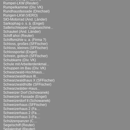
Rumpel-LKW (Reuter)
Rumpelkammer (Div. VK)
Rundhausfassade (Drechsel)
Rungen-LKW (VERO)
SIO-Motorrad (And. Länder)
Sarkophag o. s. ä. (Engel)
Sattelschlepper-Zugmaschine...
Schaukel (And. Länder)
Schiff ahoi (Reuter)
Schiffsmühle u. a. (Firma ?)
Schloss, großes (SFFischer)
Schloss, kleines (SFFischer)
Schlossportal (Engel)
Schrein, gotisch (SFFischer)
Schubkarre (Div. VK)
Schule mit Arbeiterdenkmal...
Schuppen im Bau (Div. VK)
Schwarzwald-Hochhaus...
Schwarzwaldhaus III...
Schwarzwaldhaus X (SFFischer)
Schwarzwaldhütte (SFFischer)
Schwarzwälder-Haus...
Schweizer Dorf (Schowanek)
Schweizer Fassade (Engel)
Schweizerdorf II (Schowanek)
Schweizerhaus (SFFischer)
Schweizerhaus 2 (Fa....
Schweizerhaus 2 (Fa....
Schweizerhaus 3 (Fa....
Schützenpanzer (C....
Segelschiff (Reuter)
Seilakrobat (Reuter)