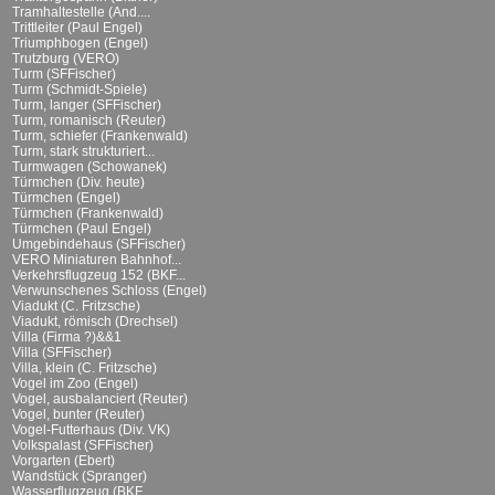
Tramhaltestelle (And....
Trittleiter (Paul Engel)
Triumphbogen (Engel)
Trutzburg (VERO)
Turm (SFFischer)
Turm (Schmidt-Spiele)
Turm, langer (SFFischer)
Turm, romanisch (Reuter)
Turm, schiefer (Frankenwald)
Turm, stark strukturiert...
Turmwagen (Schowanek)
Türmchen (Div. heute)
Türmchen (Engel)
Türmchen (Frankenwald)
Türmchen (Paul Engel)
Umgebindehaus (SFFischer)
VERO Miniaturen Bahnhof...
Verkehrsflugzeug 152 (BKF...
Verwunschenes Schloss (Engel)
Viadukt (C. Fritzsche)
Viadukt, römisch (Drechsel)
Villa (Firma ?)&&1
Villa (SFFischer)
Villa, klein (C. Fritzsche)
Vogel im Zoo (Engel)
Vogel, ausbalanciert (Reuter)
Vogel, bunter (Reuter)
Vogel-Futterhaus (Div. VK)
Volkspalast (SFFischer)
Vorgarten (Ebert)
Wandstück (Spranger)
Wasserflugzeug (BKF