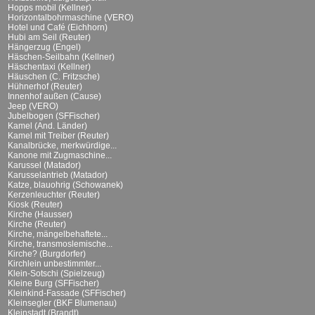
Hopps mobil (Kellner)
Horizontalbohrmaschine (VERO)
Hotel und Café (Eichhorn)
Hubi am Seil (Reuter)
Hängerzug (Engel)
Häschen-Seilbahn (Kellner)
Häschentaxi (Kellner)
Häuschen (C. Fritzsche)
Hühnerhof (Reuter)
Innenhof außen (Cause)
Jeep (VERO)
Jubelbogen (SFFischer)
Kamel (And. Länder)
Kamel mit Treiber (Reuter)
Kanalbrücke, merkwürdige...
Kanone mit Zugmaschine...
Karussel (Matador)
Karusselantrieb (Matador)
Katze, blauohrig (Schowanek)
Kerzenleuchter (Reuter)
Kiosk (Reuter)
Kirche (Hausser)
Kirche (Reuter)
Kirche, mängelbehaftete...
Kirche, transmoslemische...
Kirche? (Burgdorfer)
Kirchlein unbestimmter...
Klein-Sotschi (Spielzeug)
Kleine Burg (SFFischer)
Kleinkind-Fassade (SFFischer)
Kleinsegler (BKF Blumenau)
Kleinstadt (Brandt)