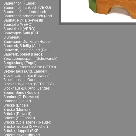
Bauernhof II (Engel)
Bauernhof, fränkisch (VERO)
Bauernhof, niederdeutsch...
Bauernhof, schematisch (And....
Bauhaus-Villa (Pewesti)
Baustelle (VERO)
Baustelle II (VERO)
Bauwagen-Auto (BKF
Blumenau)
Bauwagen-Denkmal (Heros)
Bauwerk, 5-teilig (And....
Bauwerk, leicht poliert (Paul...
Bauwerk, poliert (Heros)
Beiwagengespann (Schowanek)
Bergfestung (Engel)
Berliner-Fenster-Messe (VERO)
Beton-Haus (And. Länder)
Blockhaus mit Bär (Pewesti)
Blockhaus mit Garten...
Blockhaus, Alpen- (VERHOFA)
Blockhaus-BK (And. Länder)
Bogen-Serie (Reuter)
Bomber (C. Fritzsche)
Brunnen (Holler)
Brücke (Engel)
Brücke (Mentor)
Brücke (Pewesti)
Brücke (SFFischer)
Brücke (Spielszene) (Reuter)
Brücke mit Zug (SFFischer)
Brücke, doppelt (BKF...
Brücke, etwas stilisiert...