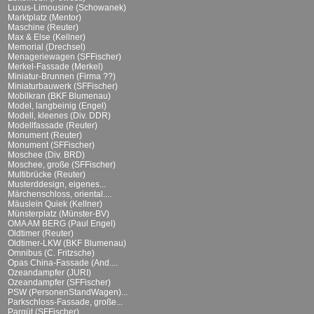
Luxus-Limousine (Schowanek)
Marktplatz (Mentor)
Maschine (Reuter)
Max & Else (Kellner)
Memorial (Drechsel)
Menageriewagen (SFFischer)
Merkel-Fassade (Merkel)
Miniatur-Brunnen (Firma ??)
Miniaturbauwerk (SFFischer)
Mobilkran (BKF Blumenau)
Model, langbeinig (Engel)
Modell, kleenes (Div. DDR)
Modellfassade (Reuter)
Monument (Reuter)
Monument (SFFischer)
Moschee (Div. BRD)
Moschee, große (SFFischer)
Multibrücke (Reuter)
Musterddesign, eigenes...
Märchenschloss, oriental....
Mäuslein Quiek (Kellner)
Münsterplatz (Münster-BV)
OMA AM BERG (Paul Engel)
Oldtimer (Reuter)
Oldtimer-LKW (BKF Blumenau)
Omnibus (C. Fritzsche)
Opas China-Fassade (And....
Ozeandampfer (JURI)
Ozeandampfer (SFFischer)
PSW (PersonenStandWagen)...
Parkschloss-Fassade, große...
Parqüt (SFFischer)