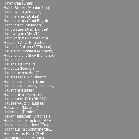
Hafenkran (Engel)
Halbe Brücke (Mentor Stab)
Halbes Auto (Matador)
Hammerwerk (Anker)
Hammerwerk (Paul Engel)
Handkarren (Matador)
Handwagen (And. Länder)
Handwagen (Div. VK)
Handwagen (Mentor Stab)
Haus in 3D (C. Fritzsche)
Haus mit Balkon (SFFischer)
Haus zum Richtfest (Albrecht)
Haus, undicht (BKF Blumenau)
Hausansicht...
Hausbau (Firma ?)
Hausbau (Reuter)
Hausbauversuche (C....
Hausfassade mit Einfahrt...
Hausfassade, sehr klein...
Hausfassade, zweigeschossig...
Hausfront (Reuter)
Hausfront m. Polizei (C....
Hausgrundstück (Div. VK)
Hausser-Auto (Hausser)
Helikopter (Matador)
Helikopter (Reuter)
Hexenhäuschen (Drechsel)
Hochdecker, 3-motorig (BKF...
Hochdecker, landend (Engel)
Hochhaus mit Schafsherde...
Hohes-Haus-Front (VEB...
Holzsteine, aufgestapelt...