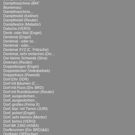
Dampfmaschine (BKF
Blumenau)
Dampfmaschine,...
Dampfmobil (Kellner)
Dampfmobil (Reuter)
Dampfwalze (Matador)
Datscha (VERO)
Denk- oder Mal (Engel)
Denkmal (Engel)
Denkmal - oder so...
Denkmal - oder......
Denkmal XYZ (C. Fritzsche)
Denkmal, sehr einfaches (Div....
Der kleine Schwede (Sina)
Diverses (Reuter)
Doppelbogen (Engel)
Doppeldecker (Volksbetrieb)
Doppelhaus (Pewesti)
Dorf (Div. DDR)
Dorf mit Bäumen (C....
Dorf mit Fluss (Div. BRD)
Dorf mit Rundbäumen (Reuter)
Dorf, ausgestorben...
Dorf, ausgestorben...
Dorf, großes (Firma X)
Dorf, klar: mit Tieren (JURI)
Dorf, poliert (Engel)
Dorf, sehr kleines (Mentor)
Dorf, tierlos (VERO)
Dorf-BK 2360 (HABA)
Dorfbrunnen (Div. BRD)&&1
Dorfplatz (SFFischer)