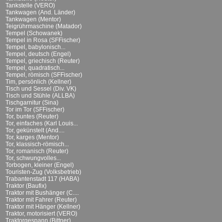
Tankstelle (VERO)
Tankwagen (And. Länder)
Tankwagen (Mentor)
Teigrührmaschine (Matador)
Tempel (Schowanek)
Tempel in Rosa (SFFischer)
Tempel, babylonisch...
Tempel, deutsch (Engel)
Tempel, griechisch (Reuter)
Tempel, quadratisch...
Tempel, römisch (SFFischer)
Tim, persönlich (Kellner)
Tisch und Sessel (Div. VK)
Tisch und Stühle (ALLBA)
Tischgarnitur (Sina)
Tor im Tor (SFFischer)
Tor, buntes (Reuter)
Tor, einfaches (Karl Louis...
Tor, gekünstelt (And....
Tor, karges (Mentor)
Tor, klassisch-römisch...
Tor, romanisch (Reuter)
Tor, schwungvolles...
Torbogen, kleiner (Engel)
Touristen-Zug (Volksbetrieb)
Trabantenstadt 117 (HABA)
Traktor (Baufix)
Traktor mit Bushänger (C....
Traktor mit Fahrer (Reuter)
Traktor mit Hänger (Kellner)
Traktor, motorisiert (VERO)
Traktorgespann (Bittner)