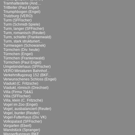
Tramhaltestelle (And....
Trittleiter (Paul Engel)
Triumphbogen (Engel)
Trutzburg (VERO)
Turm (SFFischer)
Turm (Schmidt-Spiele)
Turm, langer (SFFischer)
Turm, romanisch (Reuter)
Turm, schiefer (Frankenwald)
Turm, stark strukturiert...
Turmwagen (Schowanek)
Türmchen (Div. heute)
Türmchen (Engel)
Türmchen (Frankenwald)
Türmchen (Paul Engel)
Umgebindehaus (SFFischer)
VERO Miniaturen Bahnhof...
Verkehrsflugzeug 152 (BKF...
Verwunschenes Schloss (Engel)
Viadukt (C. Fritzsche)
Viadukt, römisch (Drechsel)
Villa (Firma ?)&&1
Villa (SFFischer)
Villa, klein (C. Fritzsche)
Vogel im Zoo (Engel)
Vogel, ausbalanciert (Reuter)
Vogel, bunter (Reuter)
Vogel-Futterhaus (Div. VK)
Volkspalast (SFFischer)
Vorgarten (Ebert)
Wandstück (Spranger)
Wasserflugzeug (BKF