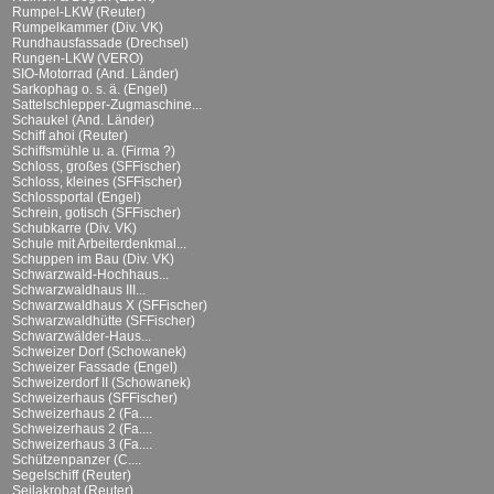
Rumpel-LKW (Reuter)
Rumpelkammer (Div. VK)
Rundhausfassade (Drechsel)
Rungen-LKW (VERO)
SIO-Motorrad (And. Länder)
Sarkophag o. s. ä. (Engel)
Sattelschlepper-Zugmaschine...
Schaukel (And. Länder)
Schiff ahoi (Reuter)
Schiffsmühle u. a. (Firma ?)
Schloss, großes (SFFischer)
Schloss, kleines (SFFischer)
Schlossportal (Engel)
Schrein, gotisch (SFFischer)
Schubkarre (Div. VK)
Schule mit Arbeiterdenkmal...
Schuppen im Bau (Div. VK)
Schwarzwald-Hochhaus...
Schwarzwaldhaus III...
Schwarzwaldhaus X (SFFischer)
Schwarzwaldhütte (SFFischer)
Schwarzwälder-Haus...
Schweizer Dorf (Schowanek)
Schweizer Fassade (Engel)
Schweizerdorf II (Schowanek)
Schweizerhaus (SFFischer)
Schweizerhaus 2 (Fa....
Schweizerhaus 2 (Fa....
Schweizerhaus 3 (Fa....
Schützenpanzer (C....
Segelschiff (Reuter)
Seilakrobat (Reuter)