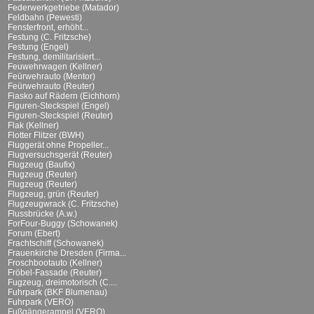
Federwerkgetriebe (Matador)
Feldbahn (Pewesti)
Fensterfront, erhöht...
Festung (C. Fritzsche)
Festung (Engel)
Festung, demilitarisiert...
Feuwehrwagen (Kellner)
Feürwehrauto (Mentor)
Feürwehrauto (Reuter)
Fiasko auf Rädern (Eichhorn)
Figuren-Steckspiel (Engel)
Figuren-Steckspiel (Reuter)
Flak (Kellner)
Flotter Flitzer (BWH)
Fluggerät ohne Propeller...
Flugversuchsgerät (Reuter)
Flugzeug (Baufix)
Flugzeug (Reuter)
Flugzeug (Reuter)
Flugzeug, grün (Reuter)
Flugzeugwrack (C. Fritzsche)
Flussbrücke (A.w.)
ForFour-Buggy (Schowanek)
Forum (Ebert)
Frachtschiff (Schowanek)
Frauenkirche Dresden (Firma...
Froschbootauto (Kellner)
Fröbel-Fassade (Reuter)
Fugzeug, dreimotorisch (C....
Fuhrpark (BKF Blumenau)
Fuhrpark (VERO)
Fußgängerampel (VERO)