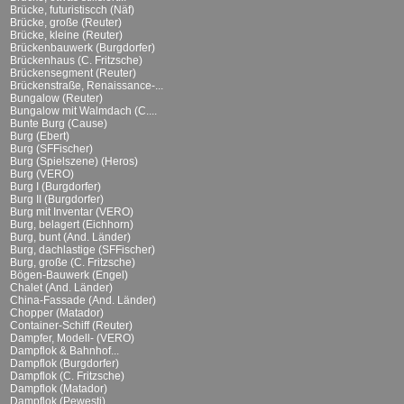
Brücke, futuristiscch (Näf)
Brücke, große (Reuter)
Brücke, kleine (Reuter)
Brückenbauwerk (Burgdorfer)
Brückenhaus (C. Fritzsche)
Brückensegment (Reuter)
Brückenstraße, Renaissance-...
Bungalow (Reuter)
Bungalow mit Walmdach (C....
Bunte Burg (Cause)
Burg (Ebert)
Burg (SFFischer)
Burg (Spielszene) (Heros)
Burg (VERO)
Burg I (Burgdorfer)
Burg II (Burgdorfer)
Burg mit Inventar (VERO)
Burg, belagert (Eichhorn)
Burg, bunt (And. Länder)
Burg, dachlastige (SFFischer)
Burg, große (C. Fritzsche)
Bögen-Bauwerk (Engel)
Chalet (And. Länder)
China-Fassade (And. Länder)
Chopper (Matador)
Container-Schiff (Reuter)
Dampfer, Modell- (VERO)
Dampflok & Bahnhof...
Dampflok (Burgdorfer)
Dampflok (C. Fritzsche)
Dampflok (Matador)
Dampflok (Pewesti)