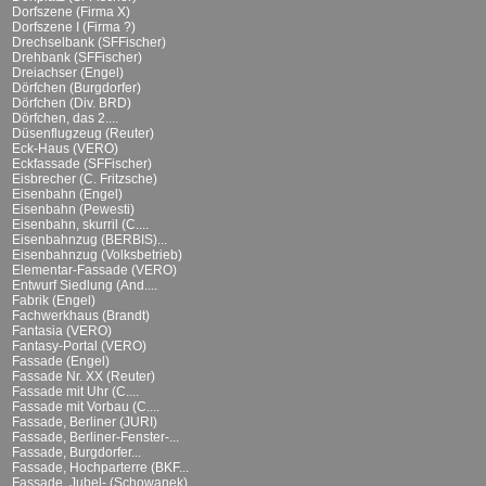
Dorfszene (Firma X)
Dorfszene I (Firma ?)
Drechselbank (SFFischer)
Drehbank (SFFischer)
Dreiachser (Engel)
Dörfchen (Burgdorfer)
Dörfchen (Div. BRD)
Dörfchen, das 2....
Düsenflugzeug (Reuter)
Eck-Haus (VERO)
Eckfassade (SFFischer)
Eisbrecher (C. Fritzsche)
Eisenbahn (Engel)
Eisenbahn (Pewesti)
Eisenbahn, skurril (C....
Eisenbahnzug (BERBIS)...
Eisenbahnzug (Volksbetrieb)
Elementar-Fassade (VERO)
Entwurf Siedlung (And....
Fabrik (Engel)
Fachwerkhaus (Brandt)
Fantasia (VERO)
Fantasy-Portal (VERO)
Fassade (Engel)
Fassade Nr. XX (Reuter)
Fassade mit Uhr (C....
Fassade mit Vorbau (C....
Fassade, Berliner (JURI)
Fassade, Berliner-Fenster-...
Fassade, Burgdorfer...
Fassade, Hochparterre (BKF...
Fassade, Jubel- (Schowanek)