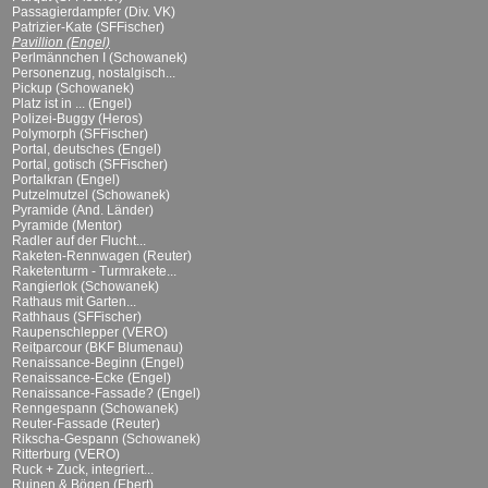
Passagierdampfer (Div. VK)
Patrizier-Kate (SFFischer)
Pavillion (Engel)
Perlmännchen I (Schowanek)
Personenzug, nostalgisch...
Pickup (Schowanek)
Platz ist in ... (Engel)
Polizei-Buggy (Heros)
Polymorph (SFFischer)
Portal, deutsches (Engel)
Portal, gotisch (SFFischer)
Portalkran (Engel)
Putzelmutzel (Schowanek)
Pyramide (And. Länder)
Pyramide (Mentor)
Radler auf der Flucht...
Raketen-Rennwagen (Reuter)
Raketenturm - Turmrakete...
Rangierlok (Schowanek)
Rathaus mit Garten...
Rathhaus (SFFischer)
Raupenschlepper (VERO)
Reitparcour (BKF Blumenau)
Renaissance-Beginn (Engel)
Renaissance-Ecke (Engel)
Renaissance-Fassade? (Engel)
Renngespann (Schowanek)
Reuter-Fassade (Reuter)
Rikscha-Gespann (Schowanek)
Ritterburg (VERO)
Ruck + Zuck, integriert...
Ruinen & Bögen (Ebert)