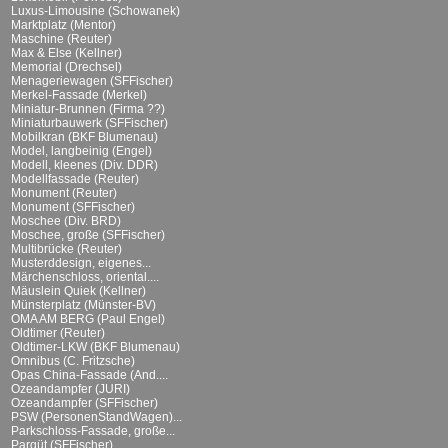
Luxus-Limousine (Schowanek)
Marktplatz (Mentor)
Maschine (Reuter)
Max & Else (Kellner)
Memorial (Drechsel)
Menageriewagen (SFFischer)
Merkel-Fassade (Merkel)
Miniatur-Brunnen (Firma ??)
Miniaturbauwerk (SFFischer)
Mobilkran (BKF Blumenau)
Model, langbeinig (Engel)
Modell, kleenes (Div. DDR)
Modellfassade (Reuter)
Monument (Reuter)
Monument (SFFischer)
Moschee (Div. BRD)
Moschee, große (SFFischer)
Multibrücke (Reuter)
Musterddesign, eigenes...
Märchenschloss, oriental....
Mäuslein Quiek (Kellner)
Münsterplatz (Münster-BV)
OMA AM BERG (Paul Engel)
Oldtimer (Reuter)
Oldtimer-LKW (BKF Blumenau)
Omnibus (C. Fritzsche)
Opas China-Fassade (And....
Ozeandampfer (JURI)
Ozeandampfer (SFFischer)
PSW (PersonenStandWagen)...
Parkschloss-Fassade, große...
Parqüt (SFFischer)