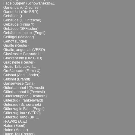
Fädelpuppen (Schowanek)&&1
Gartenbank (Drechsel)
Gartenfest (Div. BRD)
Gebäude ()
Gebäude (C. Fritzsche)
Gebäude (Firma ?)
Gebäude (SFFischer)
Gebäudekomplex (Engel)
Geflügel (Matador)
Gehöft (Engel)
Giraffe (Reuter)
Giraffe, angemalt (VERO)
Glasfenster-Fassade I...
Glockenturm (Div. BRD)
Grabstelle (Reuter)
Große Talbrücke II...
Großfassade (Firma X)
Gutshof (And. Länder)
Gutshof (Brandt)
Gänsewiese (Sina)
Güterbahnhof I (Pewesti)
Güterbahnhof II (Pewesti)
Güterschuppen (Eichhorn)
Güterzug (Frankenwald)
Güterzug (Schowanek)
Güterzug in Fahrt (Engel)
Güterzug, kurz (VERO)
Güterzug, lang (BKF...
H-AW02 (A.w.)
Hafen (Ebert)
Hafen (Mentor)
Hafen-Teil (Reuter)