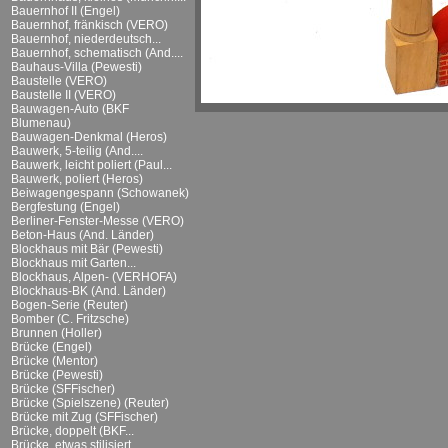
Bauernhof II (Engel)
Bauernhof, fränkisch (VERO)
Bauernhof, niederdeutsch...
Bauernhof, schematisch (And....
Bauhaus-Villa (Pewesti)
Baustelle (VERO)
Baustelle II (VERO)
Bauwagen-Auto (BKF
Blumenau)
Bauwagen-Denkmal (Heros)
Bauwerk, 5-teilig (And....
Bauwerk, leicht poliert (Paul...
Bauwerk, poliert (Heros)
Beiwagengespann (Schowanek)
Bergfestung (Engel)
Berliner-Fenster-Messe (VERO)
Beton-Haus (And. Länder)
Blockhaus mit Bär (Pewesti)
Blockhaus mit Garten...
Blockhaus, Alpen- (VERHOFA)
Blockhaus-BK (And. Länder)
Bogen-Serie (Reuter)
Bomber (C. Fritzsche)
Brunnen (Holler)
Brücke (Engel)
Brücke (Mentor)
Brücke (Pewesti)
Brücke (SFFischer)
Brücke (Spielszene) (Reuter)
Brücke mit Zug (SFFischer)
Brücke, doppelt (BKF...
Brücke, etwas stilisiert...