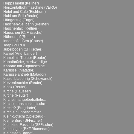
Hopps mobil (Kellner)
Horizontalbohrmaschine (VERO)
Hotel und Café (Eichhorn)
Hubi am Seil (Reuter)
Hängerzug (Engel)
Häschen-Seilbahn (Kellner)
Häschentaxi (Kellner)
Häuschen (C. Fritzsche)
Hühnerhof (Reuter)
Innenhof außen (Cause)
Jeep (VERO)
Jubelbogen (SFFischer)
Kamel (And. Länder)
Kamel mit Treiber (Reuter)
Kanalbrücke, merkwürdige...
Kanone mit Zugmaschine...
Karussel (Matador)
Karusselantrieb (Matador)
Katze, blauohrig (Schowanek)
Kerzenleuchter (Reuter)
Kiosk (Reuter)
Kirche (Hausser)
Kirche (Reuter)
Kirche, mängelbehaftete...
Kirche, transmoslemische...
Kirche? (Burgdorfer)
Kirchlein unbestimmter...
Klein-Sotschi (Spielzeug)
Kleine Burg (SFFischer)
Kleinkind-Fassade (SFFischer)
Kleinsegler (BKF Blumenau)
Kleinstadt (Brandt)