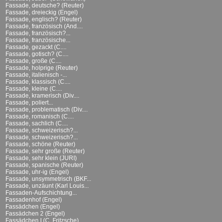
Fassade, deutsche? (Reuter)
Fassade, dreieckig (Engel)
Fassade, englisch? (Reuter)
Fassade, französisch (And....
Fassade, französisch?...
Fassade, französische...
Fassade, gezackt (C....
Fassade, gotisch? (C....
Fassade, große (C....
Fassade, holprige (Reuter)
Fassade, italienisch -...
Fassade, klassisch (C....
Fassade, kleine (C....
Fassade, kramerisch (Div....
Fassade, poliert...
Fassade, problematisch (Div....
Fassade, romanisch (C....
Fassade, sachlich (C....
Fassade, schweizerisch?...
Fassade, schweizerisch?...
Fassade, schöne (Reuter)
Fassade, sehr große (Reuter)
Fassade, sehr klein (JURI)
Fassade, spanische (Reuter)
Fassade, uhr-ig (Engel)
Fassade, unsymmetrisch (BKF...
Fassade, unzäunt (Karl Louis...
Fassaden-Aufschichtung...
Fassadenhof (Engel)
Fassädchen (Engel)
Fassädchen 2 (Engel)
Fassädchen I (C. Fritzsche)