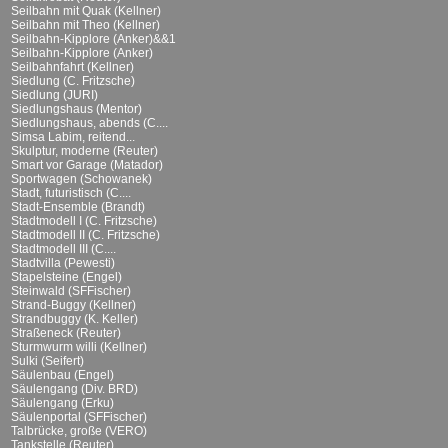
Seilbahn mit Quak (Kellner)
Seilbahn mit Theo (Kellner)
Seilbahn-Kipplore (Anker)&&1
Seilbahn-Kipplore (Anker)
Seilbahnfahrt (Kellner)
Siedlung (C. Fritzsche)
Siedlung (JURI)
Siedlungshaus (Mentor)
Siedlungshaus, abends (C....
Simsa Labim, reitend...
Skulptur, moderne (Reuter)
Smart vor Garage (Matador)
Sportwagen (Schowanek)
Stadt, futuristisch (C....
Stadt-Ensemble (Brandt)
Stadtmodell I (C. Fritzsche)
Stadtmodell II (C. Fritzsche)
Stadtmodell III (C....
Stadtvilla (Pewesti)
Stapelsteine (Engel)
Steinwald (SFFischer)
Strand-Buggy (Kellner)
Strandbuggy (K. Keller)
Straßeneck (Reuter)
Sturmwurm willi (Kellner)
Sulki (Seifert)
Säulenbau (Engel)
Säulengang (Div. BRD)
Säulengang (Erku)
Säulenportal (SFFischer)
Talbrücke, große (VERO)
Tankstelle (Reuter)