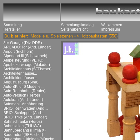
Sammlung
Sammlungskatalog
Willkommen
Hersteller
Seitenübersicht
Impressum
Du bist hier:
Modelle u. Spielszenen
=>
Holzbaukasten
(550)
3er Garage (Div. DDR)
ARCADO: Tor (And. Länder)
Airport (Eichhorn)
Alpendorf III (Schowanek)
Ampelsteürung (VERO)
Apothekerwaage (Matador)
Architektenhaus (SFFischer)
Architektenhäuser...
Architektenhäuser...
Augustusburg (Sina)
Auto-BK für 6 Modelle...
Auto-Rennbahn (Reuter)
Auto-Versuch (Heros)
Autokran (And. Länder)
Automobil-Annäherung...
BRIO: Rennwagen (And....
BRIO: Schlepper (And....
BRIO: Trike (And. Länder)
Bahnschranke (Heros)
Bahnstation (THUWA)
Bahnübergang (Firma X)
Bauerndorf (SFFischer)
Bauernhaus, kleines (Münchn....