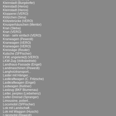
Kleinstadt (Burgdorfer)
Kleinstadt (Heros)
Kleinstadt (Heros)
Klopperei (VERO)
Klötzchen (Sina)
Klötzebrücke (VERO)
Knusperhäuschen (Mentor)
Kran (Steba)
Kran (VERO)
Kran - sehr einfach (VERO)
Kranwagen (Pewesti)
Kranwagen (VERO)
Kranwagen (VERO)
Kreissäge (Reuter)
Kutsche (SFFischer)
LKW, ungelenk(t) (VERO)
LKW-Zug (Volksbetrieb)
Landhaus-Fassade (Engel)
Landmaschinen (Pewesti)
Langholztransport...
Laster mit Hänger...
Lastkraftwagen (C. Fritzsche)
Lastkraftwagen (Engel)
Lastwagen (Kellner)
Lastzug (BKF Blumenau)
Leiter, perplex (Liebehenz)
Liefer-Dreirad (Spranger)
Limousine, poliert...
Locomobil (SFFischer)
Lok mit Landschaft...
Lok mit Waggon (Huschi)
Lokomobil (Pewesti)