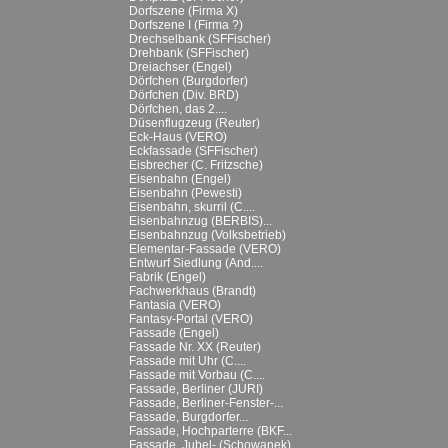
Dorfszene (Firma X)
Dorfszene I (Firma ?)
Drechselbank (SFFischer)
Drehbank (SFFischer)
Dreiachser (Engel)
Dörfchen (Burgdorfer)
Dörfchen (Div. BRD)
Dörfchen, das 2....
Düsenflugzeug (Reuter)
Eck-Haus (VERO)
Eckfassade (SFFischer)
Eisbrecher (C. Fritzsche)
Eisenbahn (Engel)
Eisenbahn (Pewesti)
Eisenbahn, skurril (C....
Eisenbahnzug (BERBIS)...
Eisenbahnzug (Volksbetrieb)
Elementar-Fassade (VERO)
Entwurf Siedlung (And....
Fabrik (Engel)
Fachwerkhaus (Brandt)
Fantasia (VERO)
Fantasy-Portal (VERO)
Fassade (Engel)
Fassade Nr. XX (Reuter)
Fassade mit Uhr (C....
Fassade mit Vorbau (C....
Fassade, Berliner (JURI)
Fassade, Berliner-Fenster-...
Fassade, Burgdorfer...
Fassade, Hochparterre (BKF...
Fassade, Jubel- (Schowanek)