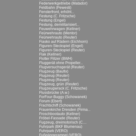
Federwerkgetriebe (Matador)
Feldbahn (Pewesti)
Fensterfront, erhöht...
Festung (C. Fritzsche)
Festung (Engel)
Festung, demilitarisiert...
Feuwehrwagen (Kellner)
Feürwehrauto (Mentor)
Feürwehrauto (Reuter)
Fiasko auf Rädern (Eichhorn)
Figuren-Steckspiel (Engel)
Figuren-Steckspiel (Reuter)
Flak (Kellner)
Flotter Flitzer (BWH)
Fluggerät ohne Propeller...
Flugversuchsgerät (Reuter)
Flugzeug (Baufix)
Flugzeug (Reuter)
Flugzeug (Reuter)
Flugzeug, grün (Reuter)
Flugzeugwrack (C. Fritzsche)
Flussbrücke (A.w.)
ForFour-Buggy (Schowanek)
Forum (Ebert)
Frachtschiff (Schowanek)
Frauenkirche Dresden (Firma...
Froschbootauto (Kellner)
Fröbel-Fassade (Reuter)
Fugzeug, dreimotorisch (C....
Fuhrpark (BKF Blumenau)
Fuhrpark (VERO)
Fußgängerampel (VERO)