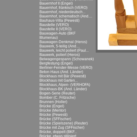
Bauernhof II (Engel)
Bauernhof, fränkisch (VERO)
Bauernhof, niederdeutsch...
Bauernhof, schematisch (And....
Bauhaus-Villa (Pewesti)
Baustelle (VERO)
Baustelle II (VERO)
Bauwagen-Auto (BKF
Blumenau)
Bauwagen-Denkmal (Heros)
Bauwerk, 5-teilig (And....
Bauwerk, leicht poliert (Paul...
Bauwerk, poliert (Heros)
Beiwagengespann (Schowanek)
Bergfestung (Engel)
Berliner-Fenster-Messe (VERO)
Beton-Haus (And. Länder)
Blockhaus mit Bär (Pewesti)
Blockhaus mit Garten...
Blockhaus, Alpen- (VERHOFA)
Blockhaus-BK (And. Länder)
Bogen-Serie (Reuter)
Bomber (C. Fritzsche)
Brunnen (Holler)
Brücke (Engel)
Brücke (Mentor)
Brücke (Pewesti)
Brücke (SFFischer)
Brücke (Spielszene) (Reuter)
Brücke mit Zug (SFFischer)
Brücke, doppelt (BKF...
Brücke, etwas stilisiert...