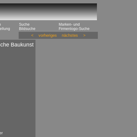
n
Suche
Marken- und
ellung
Bildsuche
Firmenlogo-Suche
<
vorheriges
nächstes
>
che Baukunst
er