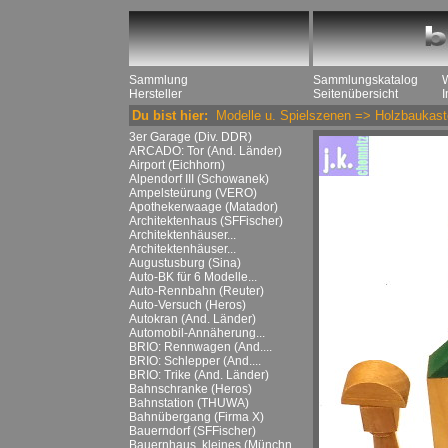
Sammlung
Sammlungskatalog
Hersteller
Seitenübersicht
Du bist hier:
Modelle u. Spielszenen
=>
Holzbaukast
3er Garage (Div. DDR)
ARCADO: Tor (And. Länder)
Airport (Eichhorn)
Alpendorf III (Schowanek)
Ampelsteürung (VERO)
Apothekerwaage (Matador)
Architektenhaus (SFFischer)
Architektenhäuser...
Architektenhäuser...
Augustusburg (Sina)
Auto-BK für 6 Modelle...
Auto-Rennbahn (Reuter)
Auto-Versuch (Heros)
Autokran (And. Länder)
Automobil-Annäherung...
BRIO: Rennwagen (And....
BRIO: Schlepper (And....
BRIO: Trike (And. Länder)
Bahnschranke (Heros)
Bahnstation (THUWA)
Bahnübergang (Firma X)
Bauerndorf (SFFischer)
Bauernhaus, kleines (Münchn....