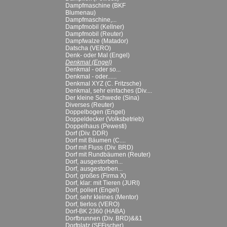
Dampfmaschine (BKF
Blumenau)
Dampfmaschine,...
Dampfmobil (Kellner)
Dampfmobil (Reuter)
Dampfwalze (Matador)
Datscha (VERO)
Denk- oder Mal (Engel)
Denkmal (Engel)
Denkmal - oder so...
Denkmal - oder......
Denkmal XYZ (C. Fritzsche)
Denkmal, sehr einfaches (Div....
Der kleine Schwede (Sina)
Diverses (Reuter)
Doppelbogen (Engel)
Doppeldecker (Volksbetrieb)
Doppelhaus (Pewesti)
Dorf (Div. DDR)
Dorf mit Bäumen (C....
Dorf mit Fluss (Div. BRD)
Dorf mit Rundbäumen (Reuter)
Dorf, ausgestorben...
Dorf, ausgestorben...
Dorf, großes (Firma X)
Dorf, klar: mit Tieren (JURI)
Dorf, poliert (Engel)
Dorf, sehr kleines (Mentor)
Dorf, tierlos (VERO)
Dorf-BK 2360 (HABA)
Dorfbrunnen (Div. BRD)&&1
Dorfplatz (SFFischer)