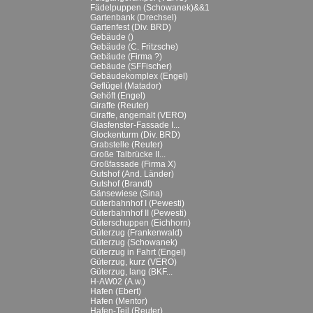
Fädelpuppen (Schowanek)&&1
Gartenbank (Drechsel)
Gartenfest (Div. BRD)
Gebäude ()
Gebäude (C. Fritzsche)
Gebäude (Firma ?)
Gebäude (SFFischer)
Gebäudekomplex (Engel)
Geflügel (Matador)
Gehöft (Engel)
Giraffe (Reuter)
Giraffe, angemalt (VERO)
Glasfenster-Fassade I...
Glockenturm (Div. BRD)
Grabstelle (Reuter)
Große Talbrücke II...
Großfassade (Firma X)
Gutshof (And. Länder)
Gutshof (Brandt)
Gänsewiese (Sina)
Güterbahnhof I (Pewesti)
Güterbahnhof II (Pewesti)
Güterschuppen (Eichhorn)
Güterzug (Frankenwald)
Güterzug (Schowanek)
Güterzug in Fahrt (Engel)
Güterzug, kurz (VERO)
Güterzug, lang (BKF...
H-AW02 (A.w.)
Hafen (Ebert)
Hafen (Mentor)
Hafen-Teil (Reuter)