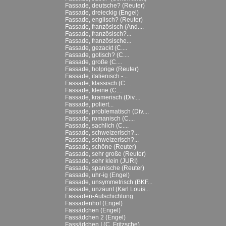
Fassade, deutsche? (Reuter)
Fassade, dreieckig (Engel)
Fassade, englisch? (Reuter)
Fassade, französisch (And....
Fassade, französisch?...
Fassade, französische...
Fassade, gezackt (C....
Fassade, gotisch? (C....
Fassade, große (C....
Fassade, holprige (Reuter)
Fassade, italienisch -...
Fassade, klassisch (C....
Fassade, kleine (C....
Fassade, kramerisch (Div....
Fassade, poliert...
Fassade, problematisch (Div....
Fassade, romanisch (C....
Fassade, sachlich (C....
Fassade, schweizerisch?...
Fassade, schweizerisch?...
Fassade, schöne (Reuter)
Fassade, sehr große (Reuter)
Fassade, sehr klein (JURI)
Fassade, spanische (Reuter)
Fassade, uhr-ig (Engel)
Fassade, unsymmetrisch (BKF...
Fassade, unzäunt (Karl Louis...
Fassaden-Aufschichtung...
Fassadenhof (Engel)
Fassädchen (Engel)
Fassädchen 2 (Engel)
Fassädchen I (C. Fritzsche)