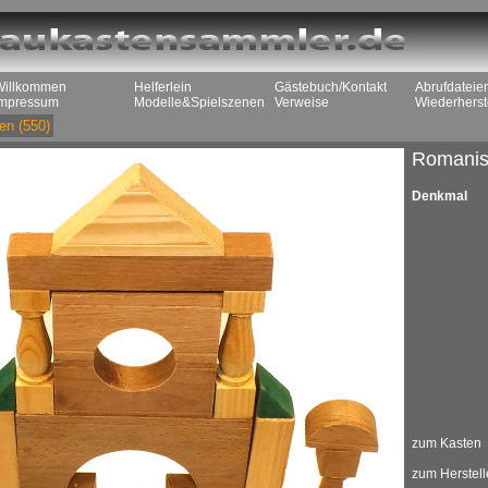
Willkommen
Helferlein
Gästebuch/Kontakt
Abrufdateie
Impressum
Modelle&Spielszenen
Verweise
Wiederherst
en
(550)
Romanis
Denkmal
zum Kasten
zum Herstell