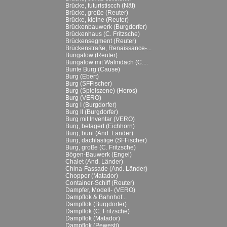
Brücke, futuristiscch (Näf)
Brücke, große (Reuter)
Brücke, kleine (Reuter)
Brückenbauwerk (Burgdorfer)
Brückenhaus (C. Fritzsche)
Brückensegment (Reuter)
Brückenstraße, Renaissance-...
Bungalow (Reuter)
Bungalow mit Walmdach (C....
Bunte Burg (Cause)
Burg (Ebert)
Burg (SFFischer)
Burg (Spielszene) (Heros)
Burg (VERO)
Burg I (Burgdorfer)
Burg II (Burgdorfer)
Burg mit Inventar (VERO)
Burg, belagert (Eichhorn)
Burg, bunt (And. Länder)
Burg, dachlastige (SFFischer)
Burg, große (C. Fritzsche)
Bögen-Bauwerk (Engel)
Chalet (And. Länder)
China-Fassade (And. Länder)
Chopper (Matador)
Container-Schiff (Reuter)
Dampfer, Modell- (VERO)
Dampflok & Bahnhof...
Dampflok (Burgdorfer)
Dampflok (C. Fritzsche)
Dampflok (Matador)
Dampflok (Pewesti)