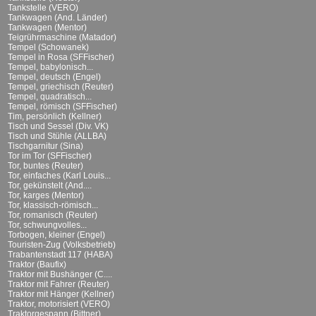
Tankstelle (VERO)
Tankwagen (And. Länder)
Tankwagen (Mentor)
Teigrührmaschine (Matador)
Tempel (Schowanek)
Tempel in Rosa (SFFischer)
Tempel, babylonisch...
Tempel, deutsch (Engel)
Tempel, griechisch (Reuter)
Tempel, quadratisch...
Tempel, römisch (SFFischer)
Tim, persönlich (Kellner)
Tisch und Sessel (Div. VK)
Tisch und Stühle (ALLBA)
Tischgarnitur (Sina)
Tor im Tor (SFFischer)
Tor, buntes (Reuter)
Tor, einfaches (Karl Louis...
Tor, gekünstelt (And....
Tor, karges (Mentor)
Tor, klassisch-römisch...
Tor, romanisch (Reuter)
Tor, schwungvolles...
Torbogen, kleiner (Engel)
Touristen-Zug (Volksbetrieb)
Trabantenstadt 117 (HABA)
Traktor (Baufix)
Traktor mit Bushänger (C....
Traktor mit Fahrer (Reuter)
Traktor mit Hänger (Kellner)
Traktor, motorisiert (VERO)
Traktorgespann (Bittner)