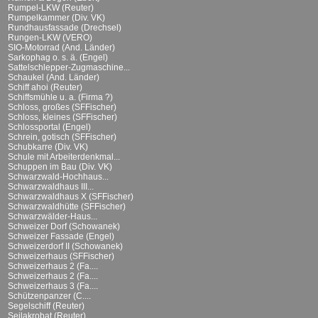
Rumpel-LKW (Reuter)
Rumpelkammer (Div. VK)
Rundhausfassade (Drechsel)
Rungen-LKW (VERO)
SIO-Motorrad (And. Länder)
Sarkophag o. s. ä. (Engel)
Sattelschlepper-Zugmaschine...
Schaukel (And. Länder)
Schiff ahoi (Reuter)
Schiffsmühle u. a. (Firma ?)
Schloss, großes (SFFischer)
Schloss, kleines (SFFischer)
Schlossportal (Engel)
Schrein, gotisch (SFFischer)
Schubkarre (Div. VK)
Schule mit Arbeiterdenkmal...
Schuppen im Bau (Div. VK)
Schwarzwald-Hochhaus...
Schwarzwaldhaus III...
Schwarzwaldhaus X (SFFischer)
Schwarzwaldhütte (SFFischer)
Schwarzwälder-Haus...
Schweizer Dorf (Schowanek)
Schweizer Fassade (Engel)
Schweizerdorf II (Schowanek)
Schweizerhaus (SFFischer)
Schweizerhaus 2 (Fa....
Schweizerhaus 2 (Fa....
Schweizerhaus 3 (Fa....
Schützenpanzer (C....
Segelschiff (Reuter)
Seilakrobat (Reuter)