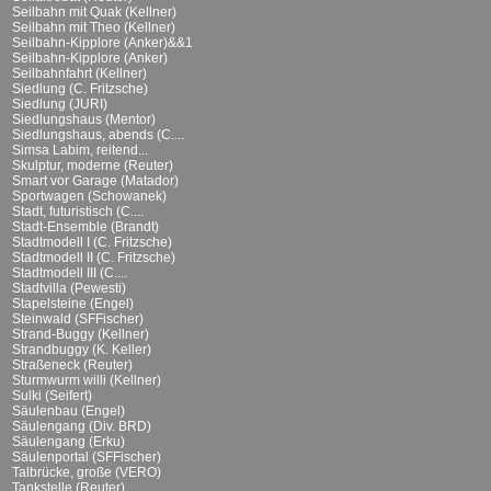
Seilbahn mit Quak (Kellner)
Seilbahn mit Theo (Kellner)
Seilbahn-Kipplore (Anker)&&1
Seilbahn-Kipplore (Anker)
Seilbahnfahrt (Kellner)
Siedlung (C. Fritzsche)
Siedlung (JURI)
Siedlungshaus (Mentor)
Siedlungshaus, abends (C....
Simsa Labim, reitend...
Skulptur, moderne (Reuter)
Smart vor Garage (Matador)
Sportwagen (Schowanek)
Stadt, futuristisch (C....
Stadt-Ensemble (Brandt)
Stadtmodell I (C. Fritzsche)
Stadtmodell II (C. Fritzsche)
Stadtmodell III (C....
Stadtvilla (Pewesti)
Stapelsteine (Engel)
Steinwald (SFFischer)
Strand-Buggy (Kellner)
Strandbuggy (K. Keller)
Straßeneck (Reuter)
Sturmwurm willi (Kellner)
Sulki (Seifert)
Säulenbau (Engel)
Säulengang (Div. BRD)
Säulengang (Erku)
Säulenportal (SFFischer)
Talbrücke, große (VERO)
Tankstelle (Reuter)