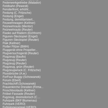
Federwerkgetriebe (Matador)
Feldbahn (Pewesti)
Fensterfront, erhöht...
Festung (C. Fritzsche)
Festung (Engel)
Festung, demilitarisiert...
Feuwehrwagen (Kellner)
Feürwehrauto (Mentor)
Feürwehrauto (Reuter)
Fiasko auf Rädern (Eichhorn)
Figuren-Steckspiel (Engel)
Figuren-Steckspiel (Reuter)
Flak (Kellner)
Flotter Flitzer (BWH)
Fluggerät ohne Propeller...
Flugversuchsgerät (Reuter)
Flugzeug (Baufix)
Flugzeug (Reuter)
Flugzeug (Reuter)
Flugzeug, grün (Reuter)
Flugzeugwrack (C. Fritzsche)
Flussbrücke (A.w.)
ForFour-Buggy (Schowanek)
Forum (Ebert)
Frachtschiff (Schowanek)
Frauenkirche Dresden (Firma...
Froschbootauto (Kellner)
Fröbel-Fassade (Reuter)
Fugzeug, dreimotorisch (C....
Fuhrpark (BKF Blumenau)
Fuhrpark (VERO)
Fußgängerampel (VERO)