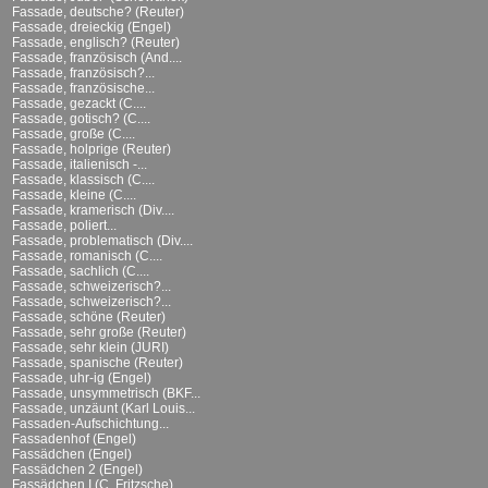
Fassade, deutsche? (Reuter)
Fassade, dreieckig (Engel)
Fassade, englisch? (Reuter)
Fassade, französisch (And....
Fassade, französisch?...
Fassade, französische...
Fassade, gezackt (C....
Fassade, gotisch? (C....
Fassade, große (C....
Fassade, holprige (Reuter)
Fassade, italienisch -...
Fassade, klassisch (C....
Fassade, kleine (C....
Fassade, kramerisch (Div....
Fassade, poliert...
Fassade, problematisch (Div....
Fassade, romanisch (C....
Fassade, sachlich (C....
Fassade, schweizerisch?...
Fassade, schweizerisch?...
Fassade, schöne (Reuter)
Fassade, sehr große (Reuter)
Fassade, sehr klein (JURI)
Fassade, spanische (Reuter)
Fassade, uhr-ig (Engel)
Fassade, unsymmetrisch (BKF...
Fassade, unzäunt (Karl Louis...
Fassaden-Aufschichtung...
Fassadenhof (Engel)
Fassädchen (Engel)
Fassädchen 2 (Engel)
Fassädchen I (C. Fritzsche)