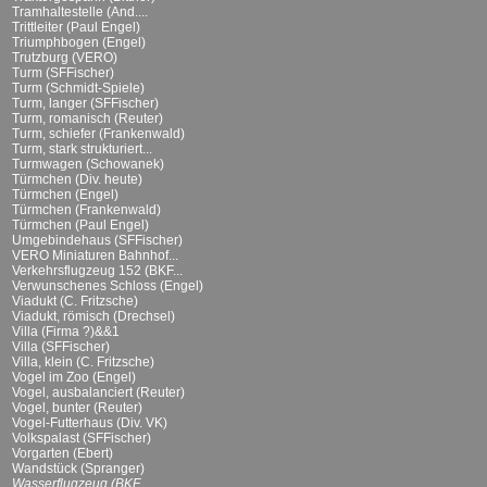
Tramhaltestelle (And....
Trittleiter (Paul Engel)
Triumphbogen (Engel)
Trutzburg (VERO)
Turm (SFFischer)
Turm (Schmidt-Spiele)
Turm, langer (SFFischer)
Turm, romanisch (Reuter)
Turm, schiefer (Frankenwald)
Turm, stark strukturiert...
Turmwagen (Schowanek)
Türmchen (Div. heute)
Türmchen (Engel)
Türmchen (Frankenwald)
Türmchen (Paul Engel)
Umgebindehaus (SFFischer)
VERO Miniaturen Bahnhof...
Verkehrsflugzeug 152 (BKF...
Verwunschenes Schloss (Engel)
Viadukt (C. Fritzsche)
Viadukt, römisch (Drechsel)
Villa (Firma ?)&&1
Villa (SFFischer)
Villa, klein (C. Fritzsche)
Vogel im Zoo (Engel)
Vogel, ausbalanciert (Reuter)
Vogel, bunter (Reuter)
Vogel-Futterhaus (Div. VK)
Volkspalast (SFFischer)
Vorgarten (Ebert)
Wandstück (Spranger)
Wasserflugzeug (BKF