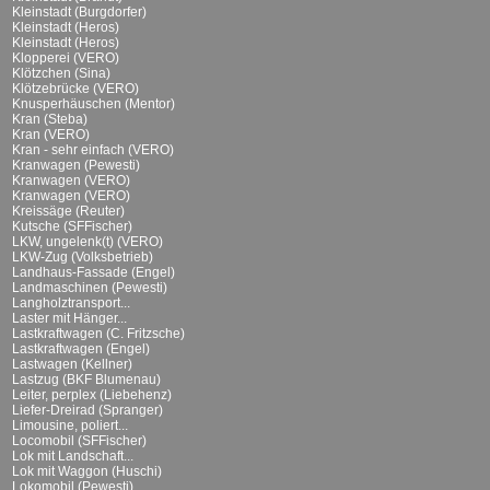
Kleinstadt (Burgdorfer)
Kleinstadt (Heros)
Kleinstadt (Heros)
Klopperei (VERO)
Klötzchen (Sina)
Klötzebrücke (VERO)
Knusperhäuschen (Mentor)
Kran (Steba)
Kran (VERO)
Kran - sehr einfach (VERO)
Kranwagen (Pewesti)
Kranwagen (VERO)
Kranwagen (VERO)
Kreissäge (Reuter)
Kutsche (SFFischer)
LKW, ungelenk(t) (VERO)
LKW-Zug (Volksbetrieb)
Landhaus-Fassade (Engel)
Landmaschinen (Pewesti)
Langholztransport...
Laster mit Hänger...
Lastkraftwagen (C. Fritzsche)
Lastkraftwagen (Engel)
Lastwagen (Kellner)
Lastzug (BKF Blumenau)
Leiter, perplex (Liebehenz)
Liefer-Dreirad (Spranger)
Limousine, poliert...
Locomobil (SFFischer)
Lok mit Landschaft...
Lok mit Waggon (Huschi)
Lokomobil (Pewesti)