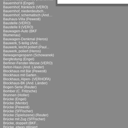
Bauernhof II (Engel)
Bauernhof, fränkisch (VERO)
Bauernhof, niederdeutsch...
Bauernhof, schematisch (And....
Bauhaus-Villa (Pewesti)
Baustelle (VERO)
Baustelle II (VERO)
Bauwagen-Auto (BKF
Blumenau)
Bauwagen-Denkmal (Heros)
Bauwerk, 5-teilig (And....
Bauwerk, leicht poliert (Paul...
Bauwerk, poliert (Heros)
Beiwagengespann (Schowanek)
Bergfestung (Engel)
Berliner-Fenster-Messe (VERO)
Beton-Haus (And. Länder)
Blockhaus mit Bär (Pewesti)
Blockhaus mit Garten...
Blockhaus, Alpen- (VERHOFA)
Blockhaus-BK (And. Länder)
Bogen-Serie (Reuter)
Bomber (C. Fritzsche)
Brunnen (Holler)
Brücke (Engel)
Brücke (Mentor)
Brücke (Pewesti)
Brücke (SFFischer)
Brücke (Spielszene) (Reuter)
Brücke mit Zug (SFFischer)
Brücke, doppelt (BKF...
Brücke, etwas stilisiert...