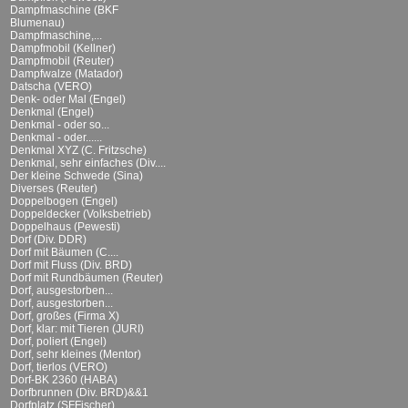
Dampfmaschine (BKF
Blumenau)
Dampfmaschine,...
Dampfmobil (Kellner)
Dampfmobil (Reuter)
Dampfwalze (Matador)
Datscha (VERO)
Denk- oder Mal (Engel)
Denkmal (Engel)
Denkmal - oder so...
Denkmal - oder......
Denkmal XYZ (C. Fritzsche)
Denkmal, sehr einfaches (Div....
Der kleine Schwede (Sina)
Diverses (Reuter)
Doppelbogen (Engel)
Doppeldecker (Volksbetrieb)
Doppelhaus (Pewesti)
Dorf (Div. DDR)
Dorf mit Bäumen (C....
Dorf mit Fluss (Div. BRD)
Dorf mit Rundbäumen (Reuter)
Dorf, ausgestorben...
Dorf, ausgestorben...
Dorf, großes (Firma X)
Dorf, klar: mit Tieren (JURI)
Dorf, poliert (Engel)
Dorf, sehr kleines (Mentor)
Dorf, tierlos (VERO)
Dorf-BK 2360 (HABA)
Dorfbrunnen (Div. BRD)&&1
Dorfplatz (SFFischer)