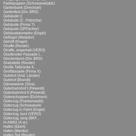
Fädelpuppen (Schowanek)&&1
Gartenbank (Drechsel)
Gartenfest (Div. BRD)
Gebäude ()
Gebäude (C. Fritzsche)
Gebäude (Firma ?)
Gebäude (SFFischer)
Gebäudekomplex (Engel)
Geflügel (Matador)
Gehöft (Engel)
Giraffe (Reuter)
Giraffe, angemalt (VERO)
Glasfenster-Fassade I...
Glockenturm (Div. BRD)
Grabstelle (Reuter)
Große Talbrücke II...
Großfassade (Firma X)
Gutshof (And. Länder)
Gutshof (Brandt)
Gänsewiese (Sina)
Güterbahnhof I (Pewesti)
Güterbahnhof II (Pewesti)
Güterschuppen (Eichhorn)
Güterzug (Frankenwald)
Güterzug (Schowanek)
Güterzug in Fahrt (Engel)
Güterzug, kurz (VERO)
Güterzug, lang (BKF...
H-AW02 (A.w.)
Hafen (Ebert)
Hafen (Mentor)
Hafen-Teil (Reuter)