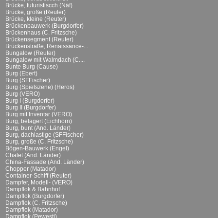
Brücke, futuristiscch (Näf)
Brücke, große (Reuter)
Brücke, kleine (Reuter)
Brückenbauwerk (Burgdorfer)
Brückenhaus (C. Fritzsche)
Brückensegment (Reuter)
Brückenstraße, Renaissance-...
Bungalow (Reuter)
Bungalow mit Walmdach (C....
Bunte Burg (Cause)
Burg (Ebert)
Burg (SFFischer)
Burg (Spielszene) (Heros)
Burg (VERO)
Burg I (Burgdorfer)
Burg II (Burgdorfer)
Burg mit Inventar (VERO)
Burg, belagert (Eichhorn)
Burg, bunt (And. Länder)
Burg, dachlastige (SFFischer)
Burg, große (C. Fritzsche)
Bögen-Bauwerk (Engel)
Chalet (And. Länder)
China-Fassade (And. Länder)
Chopper (Matador)
Container-Schiff (Reuter)
Dampfer, Modell- (VERO)
Dampflok & Bahnhof...
Dampflok (Burgdorfer)
Dampflok (C. Fritzsche)
Dampflok (Matador)
Dampflok (Pewesti)