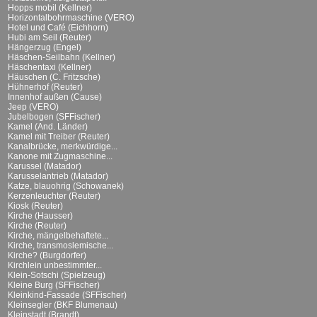
Hopps mobil (Kellner)
Horizontalbohrmaschine (VERO)
Hotel und Café (Eichhorn)
Hubi am Seil (Reuter)
Hängerzug (Engel)
Häschen-Seilbahn (Kellner)
Häschentaxi (Kellner)
Häuschen (C. Fritzsche)
Hühnerhof (Reuter)
Innenhof außen (Cause)
Jeep (VERO)
Jubelbogen (SFFischer)
Kamel (And. Länder)
Kamel mit Treiber (Reuter)
Kanalbrücke, merkwürdige...
Kanone mit Zugmaschine...
Karussel (Matador)
Karusselantrieb (Matador)
Katze, blauohrig (Schowanek)
Kerzenleuchter (Reuter)
Kiosk (Reuter)
Kirche (Hausser)
Kirche (Reuter)
Kirche, mängelbehaftete...
Kirche, transmoslemische...
Kirche? (Burgdorfer)
Kirchlein unbestimmter...
Klein-Sotschi (Spielzeug)
Kleine Burg (SFFischer)
Kleinkind-Fassade (SFFischer)
Kleinsegler (BKF Blumenau)
Kleinstadt (Brandt)