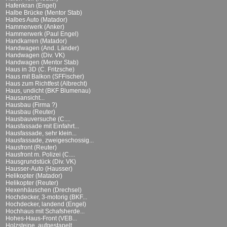
Hafenkran (Engel)
Halbe Brücke (Mentor Stab)
Halbes Auto (Matador)
Hammerwerk (Anker)
Hammerwerk (Paul Engel)
Handkarren (Matador)
Handwagen (And. Länder)
Handwagen (Div. VK)
Handwagen (Mentor Stab)
Haus in 3D (C. Fritzsche)
Haus mit Balkon (SFFischer)
Haus zum Richtfest (Albrecht)
Haus, undicht (BKF Blumenau)
Hausansicht...
Hausbau (Firma ?)
Hausbau (Reuter)
Hausbauversuche (C....
Hausfassade mit Einfahrt...
Hausfassade, sehr klein...
Hausfassade, zweigeschossig...
Hausfront (Reuter)
Hausfront m. Polizei (C....
Hausgrundstück (Div. VK)
Hausser-Auto (Hausser)
Helikopter (Matador)
Helikopter (Reuter)
Hexenhäuschen (Drechsel)
Hochdecker, 3-motorig (BKF...
Hochdecker, landend (Engel)
Hochhaus mit Schafsherde...
Hohes-Haus-Front (VEB...
Holzsteine, aufgestapelt...