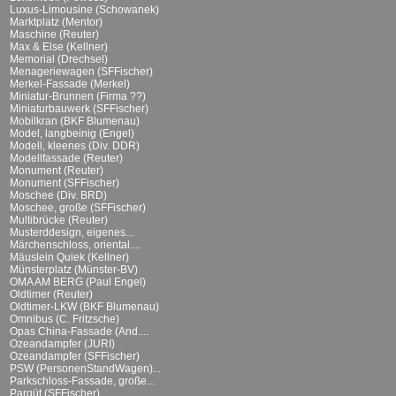
Luxus-Limousine (Schowanek)
Marktplatz (Mentor)
Maschine (Reuter)
Max & Else (Kellner)
Memorial (Drechsel)
Menageriewagen (SFFischer)
Merkel-Fassade (Merkel)
Miniatur-Brunnen (Firma ??)
Miniaturbauwerk (SFFischer)
Mobilkran (BKF Blumenau)
Model, langbeinig (Engel)
Modell, kleenes (Div. DDR)
Modellfassade (Reuter)
Monument (Reuter)
Monument (SFFischer)
Moschee (Div. BRD)
Moschee, große (SFFischer)
Multibrücke (Reuter)
Musterddesign, eigenes...
Märchenschloss, oriental....
Mäuslein Quiek (Kellner)
Münsterplatz (Münster-BV)
OMA AM BERG (Paul Engel)
Oldtimer (Reuter)
Oldtimer-LKW (BKF Blumenau)
Omnibus (C. Fritzsche)
Opas China-Fassade (And....
Ozeandampfer (JURI)
Ozeandampfer (SFFischer)
PSW (PersonenStandWagen)...
Parkschloss-Fassade, große...
Parqüt (SFFischer)