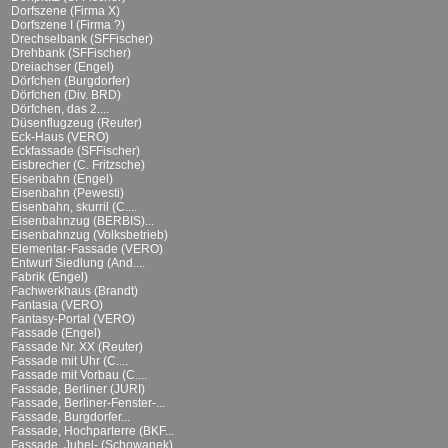
Dorfszene (Firma X)
Dorfszene I (Firma ?)
Drechselbank (SFFischer)
Drehbank (SFFischer)
Dreiachser (Engel)
Dörfchen (Burgdorfer)
Dörfchen (Div. BRD)
Dörfchen, das 2....
Düsenflugzeug (Reuter)
Eck-Haus (VERO)
Eckfassade (SFFischer)
Eisbrecher (C. Fritzsche)
Eisenbahn (Engel)
Eisenbahn (Pewesti)
Eisenbahn, skurril (C....
Eisenbahnzug (BERBIS)...
Eisenbahnzug (Volksbetrieb)
Elementar-Fassade (VERO)
Entwurf Siedlung (And....
Fabrik (Engel)
Fachwerkhaus (Brandt)
Fantasia (VERO)
Fantasy-Portal (VERO)
Fassade (Engel)
Fassade Nr. XX (Reuter)
Fassade mit Uhr (C....
Fassade mit Vorbau (C....
Fassade, Berliner (JURI)
Fassade, Berliner-Fenster-...
Fassade, Burgdorfer...
Fassade, Hochparterre (BKF...
Fassade, Jubel- (Schowanek)