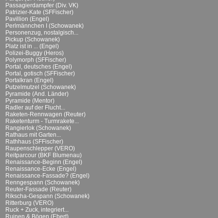
Passagierdampfer (Div. VK)
Patrizier-Kate (SFFischer)
Pavillion (Engel)
Perlmännchen I (Schowanek)
Personenzug, nostalgisch...
Pickup (Schowanek)
Platz ist in ... (Engel)
Polizei-Buggy (Heros)
Polymorph (SFFischer)
Portal, deutsches (Engel)
Portal, gotisch (SFFischer)
Portalkran (Engel)
Putzelmutzel (Schowanek)
Pyramide (And. Länder)
Pyramide (Mentor)
Radler auf der Flucht...
Raketen-Rennwagen (Reuter)
Raketenturm - Turmrakete...
Rangierlok (Schowanek)
Rathaus mit Garten...
Rathhaus (SFFischer)
Raupenschlepper (VERO)
Reitparcour (BKF Blumenau)
Renaissance-Beginn (Engel)
Renaissance-Ecke (Engel)
Renaissance-Fassade? (Engel)
Renngespann (Schowanek)
Reuter-Fassade (Reuter)
Rikscha-Gespann (Schowanek)
Ritterburg (VERO)
Ruck + Zuck, integriert...
Ruinen & Bögen (Ebert)