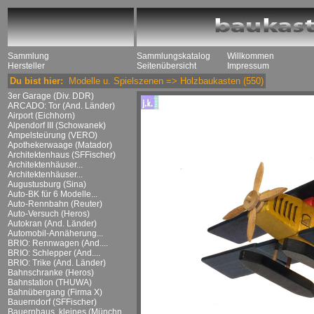
Sammlung
Sammlungskatalog
Willkommen
Hersteller
Seitenübersicht
Impressum
Du bist hier:
Modelle u. Spielszenen
=>
Holzbaukasten
(550)
3er Garage (Div. DDR)
ARCADO: Tor (And. Länder)
Airport (Eichhorn)
Alpendorf III (Schowanek)
Ampelsteürung (VERO)
Apothekerwaage (Matador)
Architektenhaus (SFFischer)
Architektenhäuser...
Architektenhäuser...
Augustusburg (Sina)
Auto-BK für 6 Modelle...
Auto-Rennbahn (Reuter)
Auto-Versuch (Heros)
Autokran (And. Länder)
Automobil-Annäherung...
BRIO: Rennwagen (And....
BRIO: Schlepper (And....
BRIO: Trike (And. Länder)
Bahnschranke (Heros)
Bahnstation (THUWA)
Bahnübergang (Firma X)
Bauerndorf (SFFischer)
Bauernhaus, kleines (Münchn....