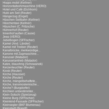
Hopps mobil (Kellner)
Horizontalbohrmaschine (VERO)
Hotel und Café (Eichhorn)
Hubi am Seil (Reuter)
Hängerzug (Engel)
Häschen-Seilbahn (Kellner)
Häschentaxi (Kellner)
Häuschen (C. Fritzsche)
Hühnerhof (Reuter)
Innenhof außen (Cause)
Jeep (VERO)
Jubelbogen (SFFischer)
Kamel (And. Länder)
Kamel mit Treiber (Reuter)
Kanalbrücke, merkwürdige...
Kanone mit Zugmaschine...
Karussel (Matador)
Karusselantrieb (Matador)
Katze, blauohrig (Schowanek)
Kerzenleuchter (Reuter)
Kiosk (Reuter)
Kirche (Hausser)
Kirche (Reuter)
Kirche, mängelbehaftete...
Kirche, transmoslemische...
Kirche? (Burgdorfer)
Kirchlein unbestimmter...
Klein-Sotschi (Spielzeug)
Kleine Burg (SFFischer)
Kleinkind-Fassade (SFFischer)
Kleinsegler (BKF Blumenau)
Kleinstadt (Brandt)