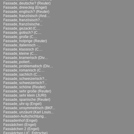
Fassade, deutsche? (Reuter)
Fassade, dreieckig (Engel)
Fassade, englisch? (Reuter)
Fassade, französisch (And....
Fassade, französisch?...
Fassade, französische...
Fassade, gezackt (C....
Fassade, gotisch? (C....
Fassade, große (C....
Fassade, holprige (Reuter)
Fassade, italienisch -...
Fassade, klassisch (C....
Fassade, kleine (C....
Fassade, kramerisch (Div....
Fassade, poliert...
Fassade, problematisch (Div....
Fassade, romanisch (C....
Fassade, sachlich (C....
Fassade, schweizerisch?...
Fassade, schweizerisch?...
Fassade, schöne (Reuter)
Fassade, sehr große (Reuter)
Fassade, sehr klein (JURI)
Fassade, spanische (Reuter)
Fassade, uhr-ig (Engel)
Fassade, unsymmetrisch (BKF...
Fassade, unzäunt (Karl Louis...
Fassaden-Aufschichtung...
Fassadenhof (Engel)
Fassädchen (Engel)
Fassädchen 2 (Engel)
Fassädchen I (C. Fritzsche)