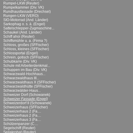
Rumpel-LKW (Reuter)
Rumpelkammer (Div. VK)
Rundhausfassade (Drechsel)
Rungen-LKW (VERO)
SIO-Motorrad (And. Länder)
Sarkophag o. s. ä. (Engel)
Sattelschlepper-Zugmaschine...
Schaukel (And. Länder)
Schiff ahoi (Reuter)
Schiffsmühle u. a. (Firma ?)
Schloss, großes (SFFischer)
Schloss, kleines (SFFischer)
Schlossportal (Engel)
Schrein, gotisch (SFFischer)
Schubkarre (Div. VK)
Schule mit Arbeiterdenkmal...
Schuppen im Bau (Div. VK)
Schwarzwald-Hochhaus...
Schwarzwaldhaus III...
Schwarzwaldhaus X (SFFischer)
Schwarzwaldhütte (SFFischer)
Schwarzwälder-Haus...
Schweizer Dorf (Schowanek)
Schweizer Fassade (Engel)
Schweizerdorf II (Schowanek)
Schweizerhaus (SFFischer)
Schweizerhaus 2 (Fa....
Schweizerhaus 2 (Fa....
Schweizerhaus 3 (Fa....
Schützenpanzer (C....
Segelschiff (Reuter)
Seilakrobat (Reuter)