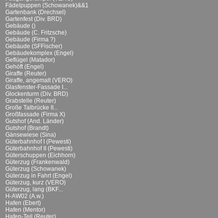
Fädelpuppen (Schowanek)&&1
Gartenbank (Drechsel)
Gartenfest (Div. BRD)
Gebäude ()
Gebäude (C. Fritzsche)
Gebäude (Firma ?)
Gebäude (SFFischer)
Gebäudekomplex (Engel)
Geflügel (Matador)
Gehöft (Engel)
Giraffe (Reuter)
Giraffe, angemalt (VERO)
Glasfenster-Fassade I...
Glockenturm (Div. BRD)
Grabstelle (Reuter)
Große Talbrücke II...
Großfassade (Firma X)
Gutshof (And. Länder)
Gutshof (Brandt)
Gänsewiese (Sina)
Güterbahnhof I (Pewesti)
Güterbahnhof II (Pewesti)
Güterschuppen (Eichhorn)
Güterzug (Frankenwald)
Güterzug (Schowanek)
Güterzug in Fahrt (Engel)
Güterzug, kurz (VERO)
Güterzug, lang (BKF...
H-AW02 (A.w.)
Hafen (Ebert)
Hafen (Mentor)
Hafen-Teil (Reuter)