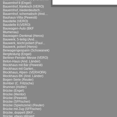
Bauernhof II (Engel)
Bauernhof, fränkisch (VERO)
Bauernhof, niederdeutsch...
Bauernhof, schematisch (And....
Bauhaus-Villa (Pewesti)
Baustelle (VERO)
Baustelle II (VERO)
Bauwagen-Auto (BKF
Blumenau)
Bauwagen-Denkmal (Heros)
Bauwerk, 5-teilig (And....
Bauwerk, leicht poliert (Paul...
Bauwerk, poliert (Heros)
Beiwagengespann (Schowanek)
Bergfestung (Engel)
Berliner-Fenster-Messe (VERO)
Beton-Haus (And. Länder)
Blockhaus mit Bär (Pewesti)
Blockhaus mit Garten...
Blockhaus, Alpen- (VERHOFA)
Blockhaus-BK (And. Länder)
Bogen-Serie (Reuter)
Bomber (C. Fritzsche)
Brunnen (Holler)
Brücke (Engel)
Brücke (Mentor)
Brücke (Pewesti)
Brücke (SFFischer)
Brücke (Spielszene) (Reuter)
Brücke mit Zug (SFFischer)
Brücke, doppelt (BKF...
Brücke, etwas stilisiert...