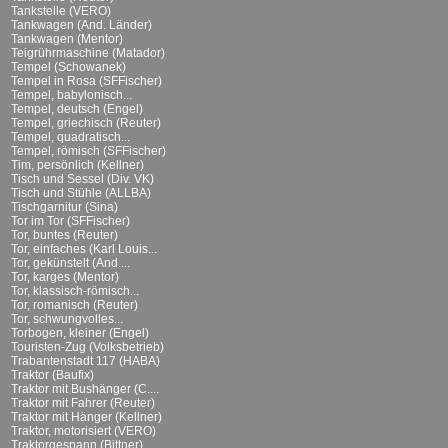
Tankstelle (VERO)
Tankwagen (And. Länder)
Tankwagen (Mentor)
Teigrührmaschine (Matador)
Tempel (Schowanek)
Tempel in Rosa (SFFischer)
Tempel, babylonisch...
Tempel, deutsch (Engel)
Tempel, griechisch (Reuter)
Tempel, quadratisch...
Tempel, römisch (SFFischer)
Tim, persönlich (Kellner)
Tisch und Sessel (Div. VK)
Tisch und Stühle (ALLBA)
Tischgarnitur (Sina)
Tor im Tor (SFFischer)
Tor, buntes (Reuter)
Tor, einfaches (Karl Louis...
Tor, gekünstelt (And....
Tor, karges (Mentor)
Tor, klassisch-römisch...
Tor, romanisch (Reuter)
Tor, schwungvolles...
Torbogen, kleiner (Engel)
Touristen-Zug (Volksbetrieb)
Trabantenstadt 117 (HABA)
Traktor (Baufix)
Traktor mit Bushänger (C....
Traktor mit Fahrer (Reuter)
Traktor mit Hänger (Kellner)
Traktor, motorisiert (VERO)
Traktorgespann (Bittner)