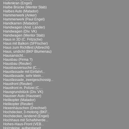
Hafenkran (Engel)
Halbe Brücke (Mentor Stab)
Halbes Auto (Matador)
Hammerwerk (Anker)
Hammerwerk (Paul Engel)
Handkarren (Matador)
Handwagen (And. Länder)
Handwagen (Div. VK)
Handwagen (Mentor Stab)
Haus in 3D (C. Fritzsche)
Haus mit Balkon (SFFischer)
Haus zum Richtfest (Albrecht)
Haus, undicht (BKF Blumenau)
Hausansicht...
Hausbau (Firma ?)
Hausbau (Reuter)
Hausbauversuche (C....
Hausfassade mit Einfahrt...
Hausfassade, sehr klein...
Hausfassade, zweigeschossig...
Hausfront (Reuter)
Hausfront m. Polizei (C....
Hausgrundstück (Div. VK)
Hausser-Auto (Hausser)
Helikopter (Matador)
Helikopter (Reuter)
Hexenhäuschen (Drechsel)
Hochdecker, 3-motorig (BKF...
Hochdecker, landend (Engel)
Hochhaus mit Schafsherde...
Hohes-Haus-Front (VEB...
Holzsteine, aufgestapelt...