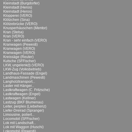
Kleinstadt (Burgdorfer)
Kleinstadt (Heros)
Kleinstadt (Heros)
Klopperei (VERO)
Klötzchen (Sina)
Klötzebrücke (VERO)
Knusperhäuschen (Mentor)
Kran (Steba)
Kran (VERO)
Kran - sehr einfach (VERO)
Kranwagen (Pewesti)
Kranwagen (VERO)
Kranwagen (VERO)
Kreissäge (Reuter)
Kutsche (SFFischer)
LKW, ungelenk(t) (VERO)
LKW-Zug (Volksbetrieb)
Landhaus-Fassade (Engel)
Landmaschinen (Pewesti)
Langholztransport...
Laster mit Hänger...
Lastkraftwagen (C. Fritzsche)
Lastkraftwagen (Engel)
Lastwagen (Kellner)
Lastzug (BKF Blumenau)
Leiter, perplex (Liebehenz)
Liefer-Dreirad (Spranger)
Limousine, poliert...
Locomobil (SFFischer)
Lok mit Landschaft...
Lok mit Waggon (Huschi)
Lokomobil (Pewesti)