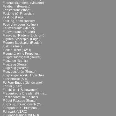
Federwerkgetriebe (Matador)
Feldbahn (Pewesti)
Fensterfront, erhöht...
Festung (C. Fritzsche)
Festung (Engel)
Festung, demilitarisiert...
Feuwehrwagen (Kellner)
Feürwehrauto (Mentor)
Feürwehrauto (Reuter)
Fiasko auf Rädern (Eichhorn)
Figuren-Steckspiel (Engel)
Figuren-Steckspiel (Reuter)
Flak (Kellner)
Flotter Flitzer (BWH)
Fluggerät ohne Propeller...
Flugversuchsgerät (Reuter)
Flugzeug (Baufix)
Flugzeug (Reuter)
Flugzeug (Reuter)
Flugzeug, grün (Reuter)
Flugzeugwrack (C. Fritzsche)
Flussbrücke (A.w.)
ForFour-Buggy (Schowanek)
Forum (Ebert)
Frachtschiff (Schowanek)
Frauenkirche Dresden (Firma...
Froschbootauto (Kellner)
Fröbel-Fassade (Reuter)
Fugzeug, dreimotorisch (C....
Fuhrpark (BKF Blumenau)
Fuhrpark (VERO)
Fußgängerampel (VERO)