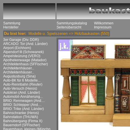
Sammlung
Sammlungskatalog
Willkommen
Hersteller
Seitenübersicht
Impressum
Du bist hier:
Modelle u. Spielszenen
=>
Holzbaukasten
(550)
3er Garage (Div. DDR)
ARCADO: Tor (And. Länder)
Airport (Eichhorn)
Alpendorf III (Schowanek)
Ampelsteürung (VERO)
Apothekerwaage (Matador)
Architektenhaus (SFFischer)
Architektenhäuser...
Architektenhäuser...
Augustusburg (Sina)
Auto-BK für 6 Modelle...
Auto-Rennbahn (Reuter)
Auto-Versuch (Heros)
Autokran (And. Länder)
Automobil-Annäherung...
BRIO: Rennwagen (And....
BRIO: Schlepper (And....
BRIO: Trike (And. Länder)
Bahnschranke (Heros)
Bahnstation (THUWA)
Bahnübergang (Firma X)
Bauerndorf (SFFischer)
Bauernhaus, kleines (Münchn....