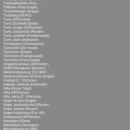
Tramhaltestelle (And....
Trittleiter (Paul Engel)
Triumphbogen (Engel)
Trutzburg (VERO)
Turm (SFFischer)
Turm (Schmidt-Spiele)
Turm, langer (SFFischer)
Turm, romanisch (Reuter)
Turm, schiefer (Frankenwald)
Turm, stark strukturiert...
Turmwagen (Schowanek)
Türmchen (Div. heute)
Türmchen (Engel)
Türmchen (Frankenwald)
Türmchen (Paul Engel)
Umgebindehaus (SFFischer)
VERO Miniaturen Bahnhof...
Verkehrsflugzeug 152 (BKF...
Verwunschenes Schloss (Engel)
Viadukt (C. Fritzsche)
Viadukt, römisch (Drechsel)
Villa (Firma ?)&&1
Villa (SFFischer)
Villa, klein (C. Fritzsche)
Vogel im Zoo (Engel)
Vogel, ausbalanciert (Reuter)
Vogel, bunter (Reuter)
Vogel-Futterhaus (Div. VK)
Volkspalast (SFFischer)
Vorgarten (Ebert)
Wandstück (Spranger)
Wasserflugzeug (BKF