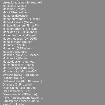
Luxus-Limousine (Schowanek)
Marktplatz (Mentor)
Maschine (Reuter)
Max & Else (Kellner)
Memorial (Drechsel)
Menageriewagen (SFFischer)
Merkel-Fassade (Merkel)
Miniatur-Brunnen (Firma ??)
Miniaturbauwerk (SFFischer)
Mobilkran (BKF Blumenau)
Model, langbeinig (Engel)
Modell, kleenes (Div. DDR)
Modellfassade (Reuter)
Monument (Reuter)
Monument (SFFischer)
Moschee (Div. BRD)
Moschee, große (SFFischer)
Multibrücke (Reuter)
Musterddesign, eigenes...
Märchenschloss, oriental....
Mäuslein Quiek (Kellner)
Münsterplatz (Münster-BV)
OMA AM BERG (Paul Engel)
Oldtimer (Reuter)
Oldtimer-LKW (BKF Blumenau)
Omnibus (C. Fritzsche)
Opas China-Fassade (And....
Ozeandampfer (JURI)
Ozeandampfer (SFFischer)
PSW (PersonenStandWagen)...
Parkschloss-Fassade, große...
Parqüt (SFFischer)