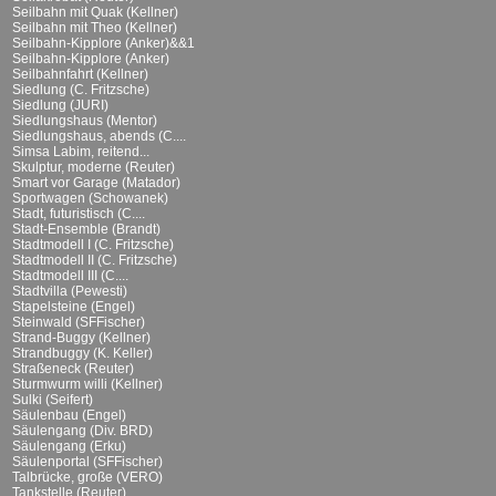
Seilbahn mit Quak (Kellner)
Seilbahn mit Theo (Kellner)
Seilbahn-Kipplore (Anker)&&1
Seilbahn-Kipplore (Anker)
Seilbahnfahrt (Kellner)
Siedlung (C. Fritzsche)
Siedlung (JURI)
Siedlungshaus (Mentor)
Siedlungshaus, abends (C....
Simsa Labim, reitend...
Skulptur, moderne (Reuter)
Smart vor Garage (Matador)
Sportwagen (Schowanek)
Stadt, futuristisch (C....
Stadt-Ensemble (Brandt)
Stadtmodell I (C. Fritzsche)
Stadtmodell II (C. Fritzsche)
Stadtmodell III (C....
Stadtvilla (Pewesti)
Stapelsteine (Engel)
Steinwald (SFFischer)
Strand-Buggy (Kellner)
Strandbuggy (K. Keller)
Straßeneck (Reuter)
Sturmwurm willi (Kellner)
Sulki (Seifert)
Säulenbau (Engel)
Säulengang (Div. BRD)
Säulengang (Erku)
Säulenportal (SFFischer)
Talbrücke, große (VERO)
Tankstelle (Reuter)