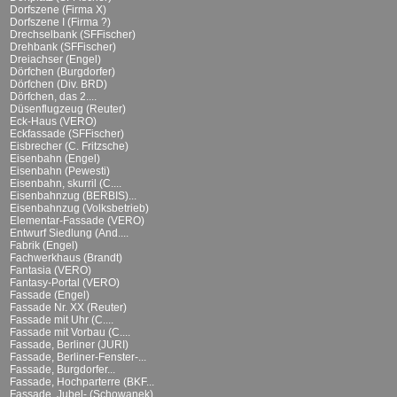
Dorfszene (Firma X)
Dorfszene I (Firma ?)
Drechselbank (SFFischer)
Drehbank (SFFischer)
Dreiachser (Engel)
Dörfchen (Burgdorfer)
Dörfchen (Div. BRD)
Dörfchen, das 2....
Düsenflugzeug (Reuter)
Eck-Haus (VERO)
Eckfassade (SFFischer)
Eisbrecher (C. Fritzsche)
Eisenbahn (Engel)
Eisenbahn (Pewesti)
Eisenbahn, skurril (C....
Eisenbahnzug (BERBIS)...
Eisenbahnzug (Volksbetrieb)
Elementar-Fassade (VERO)
Entwurf Siedlung (And....
Fabrik (Engel)
Fachwerkhaus (Brandt)
Fantasia (VERO)
Fantasy-Portal (VERO)
Fassade (Engel)
Fassade Nr. XX (Reuter)
Fassade mit Uhr (C....
Fassade mit Vorbau (C....
Fassade, Berliner (JURI)
Fassade, Berliner-Fenster-...
Fassade, Burgdorfer...
Fassade, Hochparterre (BKF...
Fassade, Jubel- (Schowanek)