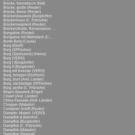
Brücke, futuristiscch (Näf)
Brücke, große (Reuter)
Brücke, kleine (Reuter)
Brückenbauwerk (Burgdorfer)
Brückenhaus (C. Fritzsche)
Brückensegment (Reuter)
Brückenstraße, Renaissance-...
Bungalow (Reuter)
Bungalow mit Walmdach (C....
Bunte Burg (Cause)
Burg (Ebert)
Burg (SFFischer)
Burg (Spielszene) (Heros)
Burg (VERO)
Burg I (Burgdorfer)
Burg II (Burgdorfer)
Burg mit Inventar (VERO)
Burg, belagert (Eichhorn)
Burg, bunt (And. Länder)
Burg, dachlastige (SFFischer)
Burg, große (C. Fritzsche)
Bögen-Bauwerk (Engel)
Chalet (And. Länder)
China-Fassade (And. Länder)
Chopper (Matador)
Container-Schiff (Reuter)
Dampfer, Modell- (VERO)
Dampflok & Bahnhof...
Dampflok (Burgdorfer)
Dampflok (C. Fritzsche)
Dampflok (Matador)
Dampflok (Pewesti)