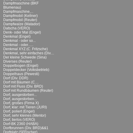
Dampfmaschine (BKF
Blumenau)
Dampfmaschine,...
Dampfmobil (Kellner)
Dampfmobil (Reuter)
Dampfwalze (Matador)
Datscha (VERO)
Denk- oder Mal (Engel)
Denkmal (Engel)
Denkmal - oder so...
Denkmal - oder......
Denkmal XYZ (C. Fritzsche)
Denkmal, sehr einfaches (Div....
Der kleine Schwede (Sina)
Diverses (Reuter)
Doppelbogen (Engel)
Doppeldecker (Volksbetrieb)
Doppelhaus (Pewesti)
Dorf (Div. DDR)
Dorf mit Bäumen (C....
Dorf mit Fluss (Div. BRD)
Dorf mit Rundbäumen (Reuter)
Dorf, ausgestorben...
Dorf, ausgestorben...
Dorf, großes (Firma X)
Dorf, klar: mit Tieren (JURI)
Dorf, poliert (Engel)
Dorf, sehr kleines (Mentor)
Dorf, tierlos (VERO)
Dorf-BK 2360 (HABA)
Dorfbrunnen (Div. BRD)&&1
Dorfplatz (SFFischer)