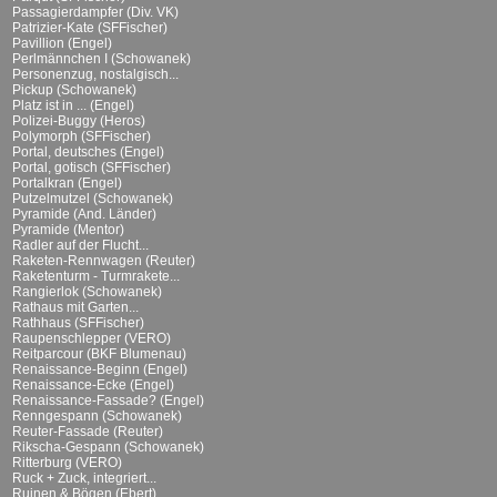
Passagierdampfer (Div. VK)
Patrizier-Kate (SFFischer)
Pavillion (Engel)
Perlmännchen I (Schowanek)
Personenzug, nostalgisch...
Pickup (Schowanek)
Platz ist in ... (Engel)
Polizei-Buggy (Heros)
Polymorph (SFFischer)
Portal, deutsches (Engel)
Portal, gotisch (SFFischer)
Portalkran (Engel)
Putzelmutzel (Schowanek)
Pyramide (And. Länder)
Pyramide (Mentor)
Radler auf der Flucht...
Raketen-Rennwagen (Reuter)
Raketenturm - Turmrakete...
Rangierlok (Schowanek)
Rathaus mit Garten...
Rathhaus (SFFischer)
Raupenschlepper (VERO)
Reitparcour (BKF Blumenau)
Renaissance-Beginn (Engel)
Renaissance-Ecke (Engel)
Renaissance-Fassade? (Engel)
Renngespann (Schowanek)
Reuter-Fassade (Reuter)
Rikscha-Gespann (Schowanek)
Ritterburg (VERO)
Ruck + Zuck, integriert...
Ruinen & Bögen (Ebert)