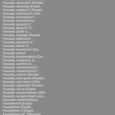
Fassade, deutsche? (Reuter)
Fassade, dreieckig (Engel)
Fassade, englisch? (Reuter)
Fassade, französisch (And....
Fassade, französisch?...
Fassade, französische...
Fassade, gezackt (C....
Fassade, gotisch? (C....
Fassade, große (C....
Fassade, holprige (Reuter)
Fassade, italienisch -...
Fassade, klassisch (C....
Fassade, kleine (C....
Fassade, kramerisch (Div....
Fassade, poliert...
Fassade, problematisch (Div....
Fassade, romanisch (C....
Fassade, sachlich (C....
Fassade, schweizerisch?...
Fassade, schweizerisch?...
Fassade, schöne (Reuter)
Fassade, sehr große (Reuter)
Fassade, sehr klein (JURI)
Fassade, spanische (Reuter)
Fassade, uhr-ig (Engel)
Fassade, unsymmetrisch (BKF...
Fassade, unzäunt (Karl Louis...
Fassaden-Aufschichtung...
Fassadenhof (Engel)
Fassädchen (Engel)
Fassädchen 2 (Engel)
Fassädchen I (C. Fritzsche)