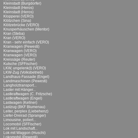
Kleinstadt (Burgdorfer)
Kleinstadt (Heros)
Kleinstadt (Heros)
Klopperei (VERO)
Klötzchen (Sina)
Klötzebrücke (VERO)
Knusperhäuschen (Mentor)
Kran (Steba)
Kran (VERO)
Kran - sehr einfach (VERO)
Kranwagen (Pewesti)
Kranwagen (VERO)
Kranwagen (VERO)
Kreissäge (Reuter)
Kutsche (SFFischer)
LKW, ungelenk(t) (VERO)
LKW-Zug (Volksbetrieb)
Landhaus-Fassade (Engel)
Landmaschinen (Pewesti)
Langholztransport...
Laster mit Hänger...
Lastkraftwagen (C. Fritzsche)
Lastkraftwagen (Engel)
Lastwagen (Kellner)
Lastzug (BKF Blumenau)
Leiter, perplex (Liebehenz)
Liefer-Dreirad (Spranger)
Limousine, poliert...
Locomobil (SFFischer)
Lok mit Landschaft...
Lok mit Waggon (Huschi)
Lokomobil (Pewesti)