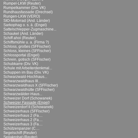
Rumpel-LKW (Reuter)
Rumpelkammer (Div. VK)
Rundhausfassade (Drechsel)
Rungen-LKW (VERO)
SIO-Motorrad (And. Länder)
Sarkophag o. s. ä. (Engel)
Sattelschlepper-Zugmaschine...
Schaukel (And. Länder)
Schiff ahoi (Reuter)
Schiffsmühle u. a. (Firma ?)
Schloss, großes (SFFischer)
Schloss, kleines (SFFischer)
Schlossportal (Engel)
Schrein, gotisch (SFFischer)
Schubkarre (Div. VK)
Schule mit Arbeiterdenkmal...
Schuppen im Bau (Div. VK)
Schwarzwald-Hochhaus...
Schwarzwaldhaus III...
Schwarzwaldhaus X (SFFischer)
Schwarzwaldhütte (SFFischer)
Schwarzwälder-Haus...
Schweizer Dorf (Schowanek)
Schweizer Fassade (Engel)
Schweizerdorf II (Schowanek)
Schweizerhaus (SFFischer)
Schweizerhaus 2 (Fa....
Schweizerhaus 2 (Fa....
Schweizerhaus 3 (Fa....
Schützenpanzer (C....
Segelschiff (Reuter)
Seilakrobat (Reuter)