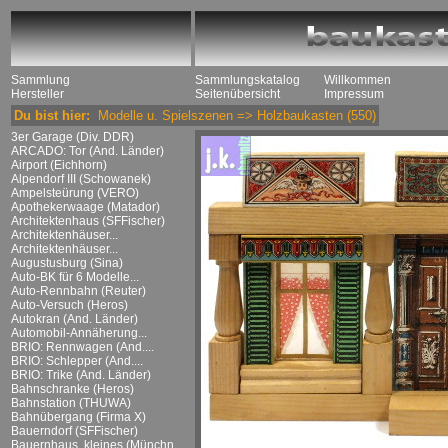
Sammlung
Sammlungskatalog
Willkommen
Hersteller
Seitenübersicht
Impressum
Du bist hier:
Modelle u. Spielszenen
=>
Holzbaukasten
(550)
3er Garage (Div. DDR)
ARCADO: Tor (And. Länder)
Airport (Eichhorn)
Alpendorf III (Schowanek)
Ampelsteürung (VERO)
Apothekerwaage (Matador)
Architektenhaus (SFFischer)
Architektenhäuser...
Architektenhäuser...
Augustusburg (Sina)
Auto-BK für 6 Modelle...
Auto-Rennbahn (Reuter)
Auto-Versuch (Heros)
Autokran (And. Länder)
Automobil-Annäherung...
BRIO: Rennwagen (And....
BRIO: Schlepper (And....
BRIO: Trike (And. Länder)
Bahnschranke (Heros)
Bahnstation (THUWA)
Bahnübergang (Firma X)
Bauerndorf (SFFischer)
Bauernhaus, kleines (Münchn....