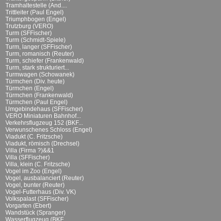
Tramhaltestelle (And....
Trittleiter (Paul Engel)
Triumphbogen (Engel)
Trutzburg (VERO)
Turm (SFFischer)
Turm (Schmidt-Spiele)
Turm, langer (SFFischer)
Turm, romanisch (Reuter)
Turm, schiefer (Frankenwald)
Turm, stark strukturiert...
Turmwagen (Schowanek)
Türmchen (Div. heute)
Türmchen (Engel)
Türmchen (Frankenwald)
Türmchen (Paul Engel)
Umgebindehaus (SFFischer)
VERO Miniaturen Bahnhof...
Verkehrsflugzeug 152 (BKF...
Verwunschenes Schloss (Engel)
Viadukt (C. Fritzsche)
Viadukt, römisch (Drechsel)
Villa (Firma ?)&&1
Villa (SFFischer)
Villa, klein (C. Fritzsche)
Vogel im Zoo (Engel)
Vogel, ausbalanciert (Reuter)
Vogel, bunter (Reuter)
Vogel-Futterhaus (Div. VK)
Volkspalast (SFFischer)
Vorgarten (Ebert)
Wandstück (Spranger)
Wasserflugzeug (BKF