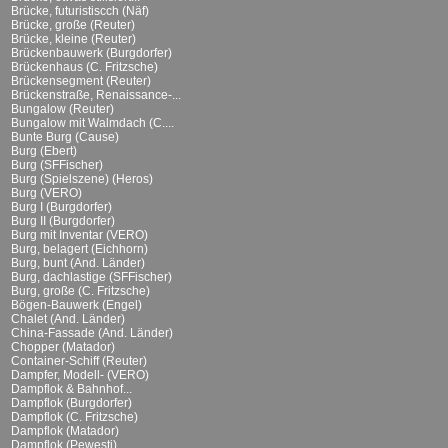
Brücke, futuristiscch (Näf)
Brücke, große (Reuter)
Brücke, kleine (Reuter)
Brückenbauwerk (Burgdorfer)
Brückenhaus (C. Fritzsche)
Brückensegment (Reuter)
Brückenstraße, Renaissance-...
Bungalow (Reuter)
Bungalow mit Walmdach (C....
Bunte Burg (Cause)
Burg (Ebert)
Burg (SFFischer)
Burg (Spielszene) (Heros)
Burg (VERO)
Burg I (Burgdorfer)
Burg II (Burgdorfer)
Burg mit Inventar (VERO)
Burg, belagert (Eichhorn)
Burg, bunt (And. Länder)
Burg, dachlastige (SFFischer)
Burg, große (C. Fritzsche)
Bögen-Bauwerk (Engel)
Chalet (And. Länder)
China-Fassade (And. Länder)
Chopper (Matador)
Container-Schiff (Reuter)
Dampfer, Modell- (VERO)
Dampflok & Bahnhof...
Dampflok (Burgdorfer)
Dampflok (C. Fritzsche)
Dampflok (Matador)
Dampflok (Pewesti)