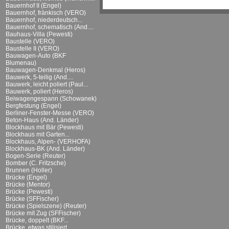
Bauernhof II (Engel)
Bauernhof, fränkisch (VERO)
Bauernhof, niederdeutsch...
Bauernhof, schematisch (And....
Bauhaus-Villa (Pewesti)
Baustelle (VERO)
Baustelle II (VERO)
Bauwagen-Auto (BKF
Blumenau)
Bauwagen-Denkmal (Heros)
Bauwerk, 5-teilig (And....
Bauwerk, leicht poliert (Paul...
Bauwerk, poliert (Heros)
Beiwagengespann (Schowanek)
Bergfestung (Engel)
Berliner-Fenster-Messe (VERO)
Beton-Haus (And. Länder)
Blockhaus mit Bär (Pewesti)
Blockhaus mit Garten...
Blockhaus, Alpen- (VERHOFA)
Blockhaus-BK (And. Länder)
Bogen-Serie (Reuter)
Bomber (C. Fritzsche)
Brunnen (Holler)
Brücke (Engel)
Brücke (Mentor)
Brücke (Pewesti)
Brücke (SFFischer)
Brücke (Spielszene) (Reuter)
Brücke mit Zug (SFFischer)
Brücke, doppelt (BKF...
Brücke, etwas stilisiert...