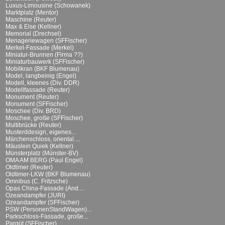
Luxus-Limousine (Schowanek)
Marktplatz (Mentor)
Maschine (Reuter)
Max & Else (Kellner)
Memorial (Drechsel)
Menageriewagen (SFFischer)
Merkel-Fassade (Merkel)
Miniatur-Brunnen (Firma ??)
Miniaturbauwerk (SFFischer)
Mobilkran (BKF Blumenau)
Model, langbeinig (Engel)
Modell, kleenes (Div. DDR)
Modellfassade (Reuter)
Monument (Reuter)
Monument (SFFischer)
Moschee (Div. BRD)
Moschee, große (SFFischer)
Multibrücke (Reuter)
Musterddesign, eigenes...
Märchenschloss, oriental....
Mäuslein Quiek (Kellner)
Münsterplatz (Münster-BV)
OMA AM BERG (Paul Engel)
Oldtimer (Reuter)
Oldtimer-LKW (BKF Blumenau)
Omnibus (C. Fritzsche)
Opas China-Fassade (And....
Ozeandampfer (JURI)
Ozeandampfer (SFFischer)
PSW (PersonenStandWagen)...
Parkschloss-Fassade, große...
Parqüt (SFFischer)