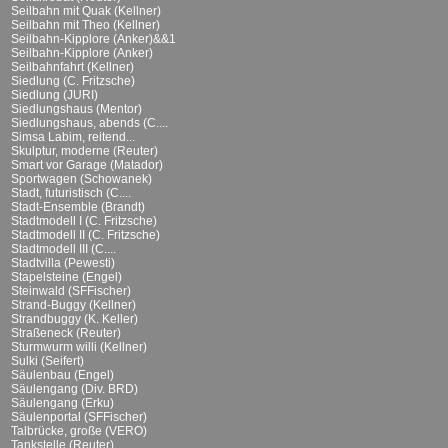
Seilbahn mit Quak (Kellner)
Seilbahn mit Theo (Kellner)
Seilbahn-Kipplore (Anker)&&1
Seilbahn-Kipplore (Anker)
Seilbahnfahrt (Kellner)
Siedlung (C. Fritzsche)
Siedlung (JURI)
Siedlungshaus (Mentor)
Siedlungshaus, abends (C....
Simsa Labim, reitend...
Skulptur, moderne (Reuter)
Smart vor Garage (Matador)
Sportwagen (Schowanek)
Stadt, futuristisch (C....
Stadt-Ensemble (Brandt)
Stadtmodell I (C. Fritzsche)
Stadtmodell II (C. Fritzsche)
Stadtmodell III (C....
Stadtvilla (Pewesti)
Stapelsteine (Engel)
Steinwald (SFFischer)
Strand-Buggy (Kellner)
Strandbuggy (K. Keller)
Straßeneck (Reuter)
Sturmwurm willi (Kellner)
Sulki (Seifert)
Säulenbau (Engel)
Säulengang (Div. BRD)
Säulengang (Erku)
Säulenportal (SFFischer)
Talbrücke, große (VERO)
Tankstelle (Reuter)