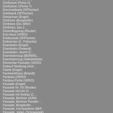
Dorfszene (Firma X)
Dorfszene I (Firma ?)
Drechselbank (SFFischer)
Drehbank (SFFischer)
Dreiachser (Engel)
Dörfchen (Burgdorfer)
Dörfchen (Div. BRD)
Dörfchen, das 2....
Düsenflugzeug (Reuter)
Eck-Haus (VERO)
Eckfassade (SFFischer)
Eisbrecher (C. Fritzsche)
Eisenbahn (Engel)
Eisenbahn (Pewesti)
Eisenbahn, skurril (C....
Eisenbahnzug (BERBIS)...
Eisenbahnzug (Volksbetrieb)
Elementar-Fassade (VERO)
Entwurf Siedlung (And....
Fabrik (Engel)
Fachwerkhaus (Brandt)
Fantasia (VERO)
Fantasy-Portal (VERO)
Fassade (Engel)
Fassade Nr. XX (Reuter)
Fassade mit Uhr (C....
Fassade mit Vorbau (C....
Fassade, Berliner (JURI)
Fassade, Berliner-Fenster-...
Fassade, Burgdorfer...
Fassade, Hochparterre (BKF...
Fassade, Jubel- (Schowanek)