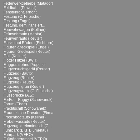
Federwerkgetriebe (Matador)
Feldbahn (Pewesti)
Fensterfront, erhöht...
Festung (C. Fritzsche)
Festung (Engel)
Festung, demilitarisiert...
Feuwehrwagen (Kellner)
Feürwehrauto (Mentor)
Feürwehrauto (Reuter)
Fiasko auf Rädern (Eichhorn)
Figuren-Steckspiel (Engel)
Figuren-Steckspiel (Reuter)
Flak (Kellner)
Flotter Flitzer (BWH)
Fluggerät ohne Propeller...
Flugversuchsgerät (Reuter)
Flugzeug (Baufix)
Flugzeug (Reuter)
Flugzeug (Reuter)
Flugzeug, grün (Reuter)
Flugzeugwrack (C. Fritzsche)
Flussbrücke (A.w.)
ForFour-Buggy (Schowanek)
Forum (Ebert)
Frachtschiff (Schowanek)
Frauenkirche Dresden (Firma...
Froschbootauto (Kellner)
Fröbel-Fassade (Reuter)
Fugzeug, dreimotorisch (C....
Fuhrpark (BKF Blumenau)
Fuhrpark (VERO)
Fußgängerampel (VERO)