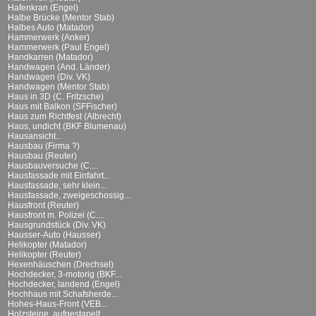
Hafenkran (Engel)
Halbe Brücke (Mentor Stab)
Halbes Auto (Matador)
Hammerwerk (Anker)
Hammerwerk (Paul Engel)
Handkarren (Matador)
Handwagen (And. Länder)
Handwagen (Div. VK)
Handwagen (Mentor Stab)
Haus in 3D (C. Fritzsche)
Haus mit Balkon (SFFischer)
Haus zum Richtfest (Albrecht)
Haus, undicht (BKF Blumenau)
Hausansicht...
Hausbau (Firma ?)
Hausbau (Reuter)
Hausbauversuche (C....
Hausfassade mit Einfahrt...
Hausfassade, sehr klein...
Hausfassade, zweigeschossig...
Hausfront (Reuter)
Hausfront m. Polizei (C....
Hausgrundstück (Div. VK)
Hausser-Auto (Hausser)
Helikopter (Matador)
Helikopter (Reuter)
Hexenhäuschen (Drechsel)
Hochdecker, 3-motorig (BKF...
Hochdecker, landend (Engel)
Hochhaus mit Schafsherde...
Hohes-Haus-Front (VEB...
Holzsteine, aufgestapelt...