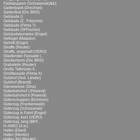
Fädelpuppen (Schowanek)&&1
Gartenbank (Drechsel)
Gartenfest (Div. BRD)
Gebäude ()
Gebäude (C. Fritzsche)
Gebäude (Firma ?)
Gebäude (SFFischer)
Gebäudekomplex (Engel)
Geflügel (Matador)
Gehöft (Engel)
Giraffe (Reuter)
Giraffe, angemalt (VERO)
Glasfenster-Fassade I...
Glockenturm (Div. BRD)
Grabstelle (Reuter)
Große Talbrücke II...
Großfassade (Firma X)
Gutshof (And. Länder)
Gutshof (Brandt)
Gänsewiese (Sina)
Güterbahnhof I (Pewesti)
Güterbahnhof II (Pewesti)
Güterschuppen (Eichhorn)
Güterzug (Frankenwald)
Güterzug (Schowanek)
Güterzug in Fahrt (Engel)
Güterzug, kurz (VERO)
Güterzug, lang (BKF...
H-AW02 (A.w.)
Hafen (Ebert)
Hafen (Mentor)
Hafen-Teil (Reuter)