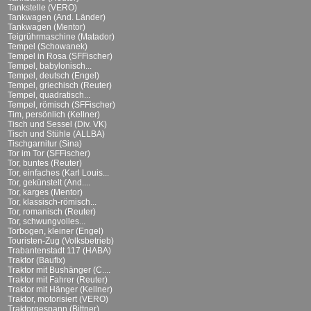
Tankstelle (VERO)
Tankwagen (And. Länder)
Tankwagen (Mentor)
Teigrührmaschine (Matador)
Tempel (Schowanek)
Tempel in Rosa (SFFischer)
Tempel, babylonisch...
Tempel, deutsch (Engel)
Tempel, griechisch (Reuter)
Tempel, quadratisch...
Tempel, römisch (SFFischer)
Tim, persönlich (Kellner)
Tisch und Sessel (Div. VK)
Tisch und Stühle (ALLBA)
Tischgarnitur (Sina)
Tor im Tor (SFFischer)
Tor, buntes (Reuter)
Tor, einfaches (Karl Louis...
Tor, gekünstelt (And....
Tor, karges (Mentor)
Tor, klassisch-römisch...
Tor, romanisch (Reuter)
Tor, schwungvolles...
Torbogen, kleiner (Engel)
Touristen-Zug (Volksbetrieb)
Trabantenstadt 117 (HABA)
Traktor (Baufix)
Traktor mit Bushänger (C....
Traktor mit Fahrer (Reuter)
Traktor mit Hänger (Kellner)
Traktor, motorisiert (VERO)
Traktorgespann (Bittner)