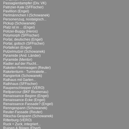
Passagierdampfer (Div. VK)
Patrizier-Kate (SFFischer)
Pavillion (Engel)
Perlmännchen I (Schowanek)
Personenzug, nostalgisch...
Pickup (Schowanek)
Platz ist in ... (Engel)
Polizei-Buggy (Heros)
Polymorph (SFFischer)
Portal, deutsches (Engel)
Portal, gotisch (SFFischer)
Portalkran (Engel)
Putzelmutzel (Schowanek)
Pyramide (And. Länder)
Pyramide (Mentor)
Radler auf der Flucht...
Raketen-Rennwagen (Reuter)
Raketenturm - Turmrakete...
Rangierlok (Schowanek)
Rathaus mit Garten...
Rathhaus (SFFischer)
Raupenschlepper (VERO)
Reitparcour (BKF Blumenau)
Renaissance-Beginn (Engel)
Renaissance-Ecke (Engel)
Renaissance-Fassade? (Engel)
Renngespann (Schowanek)
Reuter-Fassade (Reuter)
Rikscha-Gespann (Schowanek)
Ritterburg (VERO)
Ruck + Zuck, integriert...
Ruinen & Bögen (Ebert)