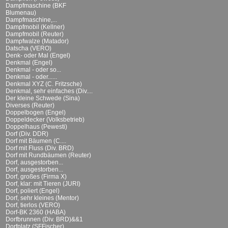
Dampfmaschine (BKF
Blumenau)
Dampfmaschine,...
Dampfmobil (Kellner)
Dampfmobil (Reuter)
Dampfwalze (Matador)
Datscha (VERO)
Denk- oder Mal (Engel)
Denkmal (Engel)
Denkmal - oder so...
Denkmal - oder......
Denkmal XYZ (C. Fritzsche)
Denkmal, sehr einfaches (Div....
Der kleine Schwede (Sina)
Diverses (Reuter)
Doppelbogen (Engel)
Doppeldecker (Volksbetrieb)
Doppelhaus (Pewesti)
Dorf (Div. DDR)
Dorf mit Bäumen (C....
Dorf mit Fluss (Div. BRD)
Dorf mit Rundbäumen (Reuter)
Dorf, ausgestorben...
Dorf, ausgestorben...
Dorf, großes (Firma X)
Dorf, klar: mit Tieren (JURI)
Dorf, poliert (Engel)
Dorf, sehr kleines (Mentor)
Dorf, tierlos (VERO)
Dorf-BK 2360 (HABA)
Dorfbrunnen (Div. BRD)&&1
Dorfplatz (SFFischer)