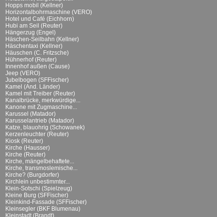
Hopps mobil (Kellner)
Horizontalbohrmaschine (VERO)
Hotel und Café (Eichhorn)
Hubi am Seil (Reuter)
Hängerzug (Engel)
Häschen-Seilbahn (Kellner)
Häschentaxi (Kellner)
Häuschen (C. Fritzsche)
Hühnerhof (Reuter)
Innenhof außen (Cause)
Jeep (VERO)
Jubelbogen (SFFischer)
Kamel (And. Länder)
Kamel mit Treiber (Reuter)
Kanalbrücke, merkwürdige...
Kanone mit Zugmaschine...
Karussel (Matador)
Karusselantrieb (Matador)
Katze, blauohrig (Schowanek)
Kerzenleuchter (Reuter)
Kiosk (Reuter)
Kirche (Hausser)
Kirche (Reuter)
Kirche, mängelbehaftete...
Kirche, transmoslemische...
Kirche? (Burgdorfer)
Kirchlein unbestimmter...
Klein-Sotschi (Spielzeug)
Kleine Burg (SFFischer)
Kleinkind-Fassade (SFFischer)
Kleinsegler (BKF Blumenau)
Kleinstadt (Brandt)