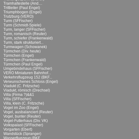
Tramhaltestelle (And....
Trittleiter (Paul Engel)
Triumphbogen (Engel)
Trutzburg (VERO)
Turm (SFFischer)
Turm (Schmidt-Spiele)
Turm, langer (SFFischer)
Turm, romanisch (Reuter)
Turm, schiefer (Frankenwald)
Turm, stark strukturiert...
Turmwagen (Schowanek)
Türmchen (Div. heute)
Türmchen (Engel)
Türmchen (Frankenwald)
Türmchen (Paul Engel)
Umgebindehaus (SFFischer)
VERO Miniaturen Bahnhof...
Verkehrsflugzeug 152 (BKF...
Verwunschenes Schloss (Engel)
Viadukt (C. Fritzsche)
Viadukt, römisch (Drechsel)
Villa (Firma ?)&&1
Villa (SFFischer)
Villa, klein (C. Fritzsche)
Vogel im Zoo (Engel)
Vogel, ausbalanciert (Reuter)
Vogel, bunter (Reuter)
Vogel-Futterhaus (Div. VK)
Volkspalast (SFFischer)
Vorgarten (Ebert)
Wandstück (Spranger)
Wasserflugzeug (BKF