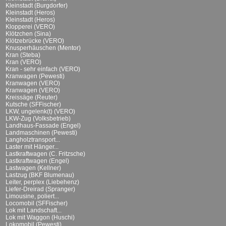
Kleinstadt (Burgdorfer)
Kleinstadt (Heros)
Kleinstadt (Heros)
Klopperei (VERO)
Klötzchen (Sina)
Klötzebrücke (VERO)
Knusperhäuschen (Mentor)
Kran (Steba)
Kran (VERO)
Kran - sehr einfach (VERO)
Kranwagen (Pewesti)
Kranwagen (VERO)
Kranwagen (VERO)
Kreissäge (Reuter)
Kutsche (SFFischer)
LKW, ungelenk(t) (VERO)
LKW-Zug (Volksbetrieb)
Landhaus-Fassade (Engel)
Landmaschinen (Pewesti)
Langholztransport...
Laster mit Hänger...
Lastkraftwagen (C. Fritzsche)
Lastkraftwagen (Engel)
Lastwagen (Kellner)
Lastzug (BKF Blumenau)
Leiter, perplex (Liebehenz)
Liefer-Dreirad (Spranger)
Limousine, poliert...
Locomobil (SFFischer)
Lok mit Landschaft...
Lok mit Waggon (Huschi)
Lokomobil (Pewesti)