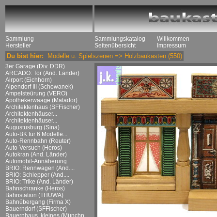
Sammlung
Sammlungskatalog
Willkommen
Hersteller
Seitenübersicht
Impressum
Du bist hier:
Modelle u. Spielszenen
=>
Holzbaukasten
(550)
3er Garage (Div. DDR)
ARCADO: Tor (And. Länder)
Airport (Eichhorn)
Alpendorf III (Schowanek)
Ampelsteürung (VERO)
Apothekerwaage (Matador)
Architektenhaus (SFFischer)
Architektenhäuser...
Architektenhäuser...
Augustusburg (Sina)
Auto-BK für 6 Modelle...
Auto-Rennbahn (Reuter)
Auto-Versuch (Heros)
Autokran (And. Länder)
Automobil-Annäherung...
BRIO: Rennwagen (And....
BRIO: Schlepper (And....
BRIO: Trike (And. Länder)
Bahnschranke (Heros)
Bahnstation (THUWA)
Bahnübergang (Firma X)
Bauerndorf (SFFischer)
Bauernhaus, kleines (Münchn....