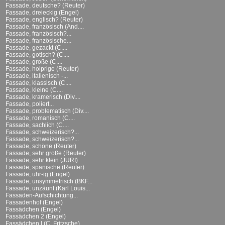
Fassade, deutsche? (Reuter)
Fassade, dreieckig (Engel)
Fassade, englisch? (Reuter)
Fassade, französisch (And....
Fassade, französisch?...
Fassade, französische...
Fassade, gezackt (C....
Fassade, gotisch? (C....
Fassade, große (C....
Fassade, holprige (Reuter)
Fassade, italienisch -...
Fassade, klassisch (C....
Fassade, kleine (C....
Fassade, kramerisch (Div....
Fassade, poliert...
Fassade, problematisch (Div....
Fassade, romanisch (C....
Fassade, sachlich (C....
Fassade, schweizerisch?...
Fassade, schweizerisch?...
Fassade, schöne (Reuter)
Fassade, sehr große (Reuter)
Fassade, sehr klein (JURI)
Fassade, spanische (Reuter)
Fassade, uhr-ig (Engel)
Fassade, unsymmetrisch (BKF...
Fassade, unzäunt (Karl Louis...
Fassaden-Aufschichtung...
Fassadenhof (Engel)
Fassädchen (Engel)
Fassädchen 2 (Engel)
Fassädchen I (C. Fritzsche)