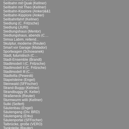
Seilbahn mit Quak (Kellner)
Seilbahn mit Theo (Kellner)
Seilbahn-Kipplore (Anker)&&1
Seilbahn-Kipplore (Anker)
Seilbahnfahrt (Kellner)
Siedlung (C. Fritzsche)
Siedlung (JURI)
Siedlungshaus (Mentor)
Siedlungshaus, abends (C....
Simsa Labim, reitend...
Skulptur, moderne (Reuter)
Smart vor Garage (Matador)
Sportwagen (Schowanek)
Stadt, futuristisch (C....
Stadt-Ensemble (Brandt)
Stadtmodell I (C. Fritzsche)
Stadtmodell II (C. Fritzsche)
Stadtmodell III (C....
Stadtvilla (Pewesti)
Stapelsteine (Engel)
Steinwald (SFFischer)
Strand-Buggy (Kellner)
Strandbuggy (K. Keller)
Straßeneck (Reuter)
Sturmwurm willi (Kellner)
Sulki (Seifert)
Säulenbau (Engel)
Säulengang (Div. BRD)
Säulengang (Erku)
Säulenportal (SFFischer)
Talbrücke, große (VERO)
Tankstelle (Reuter)