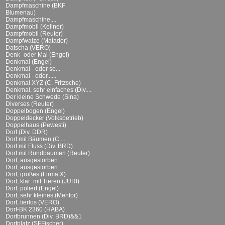
Dampfmaschine (BKF
Blumenau)
Dampfmaschine,...
Dampfmobil (Kellner)
Dampfmobil (Reuter)
Dampfwalze (Matador)
Datscha (VERO)
Denk- oder Mal (Engel)
Denkmal (Engel)
Denkmal - oder so...
Denkmal - oder......
Denkmal XYZ (C. Fritzsche)
Denkmal, sehr einfaches (Div....
Der kleine Schwede (Sina)
Diverses (Reuter)
Doppelbogen (Engel)
Doppeldecker (Volksbetrieb)
Doppelhaus (Pewesti)
Dorf (Div. DDR)
Dorf mit Bäumen (C....
Dorf mit Fluss (Div. BRD)
Dorf mit Rundbäumen (Reuter)
Dorf, ausgestorben...
Dorf, ausgestorben...
Dorf, großes (Firma X)
Dorf, klar: mit Tieren (JURI)
Dorf, poliert (Engel)
Dorf, sehr kleines (Mentor)
Dorf, tierlos (VERO)
Dorf-BK 2360 (HABA)
Dorfbrunnen (Div. BRD)&&1
Dorfplatz (SFFischer)