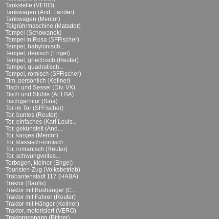
Tankstelle (VERO)
Tankwagen (And. Länder)
Tankwagen (Mentor)
Teigrührmaschine (Matador)
Tempel (Schowanek)
Tempel in Rosa (SFFischer)
Tempel, babylonisch...
Tempel, deutsch (Engel)
Tempel, griechisch (Reuter)
Tempel, quadratisch...
Tempel, römisch (SFFischer)
Tim, persönlich (Kellner)
Tisch und Sessel (Div. VK)
Tisch und Stühle (ALLBA)
Tischgarnitur (Sina)
Tor im Tor (SFFischer)
Tor, buntes (Reuter)
Tor, einfaches (Karl Louis...
Tor, gekünstelt (And....
Tor, karges (Mentor)
Tor, klassisch-römisch...
Tor, romanisch (Reuter)
Tor, schwungvolles...
Torbogen, kleiner (Engel)
Touristen-Zug (Volksbetrieb)
Trabantenstadt 117 (HABA)
Traktor (Baufix)
Traktor mit Bushänger (C....
Traktor mit Fahrer (Reuter)
Traktor mit Hänger (Kellner)
Traktor, motorisiert (VERO)
Traktorgespann (Bittner)