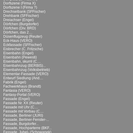
Dorfszene (Firma X)
Dorfszene I (Firma ?)
Drechselbank (SFFischer)
Drehbank (SFFischer)
Dreiachser (Engel)
Dörfchen (Burgdorfer)
Dörfchen (Div. BRD)
Dörfchen, das 2....
Düsenflugzeug (Reuter)
Eck-Haus (VERO)
Eckfassade (SFFischer)
Eisbrecher (C. Fritzsche)
Eisenbahn (Engel)
Eisenbahn (Pewesti)
Eisenbahn, skurril (C....
Eisenbahnzug (BERBIS)...
Eisenbahnzug (Volksbetrieb)
Elementar-Fassade (VERO)
Entwurf Siedlung (And....
Fabrik (Engel)
Fachwerkhaus (Brandt)
Fantasia (VERO)
Fantasy-Portal (VERO)
Fassade (Engel)
Fassade Nr. XX (Reuter)
Fassade mit Uhr (C....
Fassade mit Vorbau (C....
Fassade, Berliner (JURI)
Fassade, Berliner-Fenster-...
Fassade, Burgdorfer...
Fassade, Hochparterre (BKF...
Fassade, Jubel- (Schowanek)