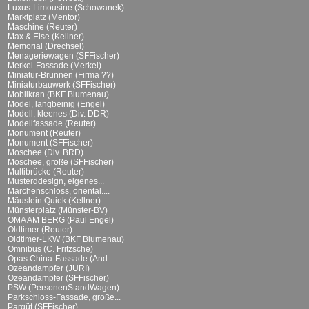
Luxus-Limousine (Schowanek)
Marktplatz (Mentor)
Maschine (Reuter)
Max & Else (Kellner)
Memorial (Drechsel)
Menageriewagen (SFFischer)
Merkel-Fassade (Merkel)
Miniatur-Brunnen (Firma ??)
Miniaturbauwerk (SFFischer)
Mobilkran (BKF Blumenau)
Model, langbeinig (Engel)
Modell, kleenes (Div. DDR)
Modellfassade (Reuter)
Monument (Reuter)
Monument (SFFischer)
Moschee (Div. BRD)
Moschee, große (SFFischer)
Multibrücke (Reuter)
Musterddesign, eigenes...
Märchenschloss, oriental....
Mäuslein Quiek (Kellner)
Münsterplatz (Münster-BV)
OMA AM BERG (Paul Engel)
Oldtimer (Reuter)
Oldtimer-LKW (BKF Blumenau)
Omnibus (C. Fritzsche)
Opas China-Fassade (And....
Ozeandampfer (JURI)
Ozeandampfer (SFFischer)
PSW (PersonenStandWagen)...
Parkschloss-Fassade, große...
Parqüt (SFFischer)