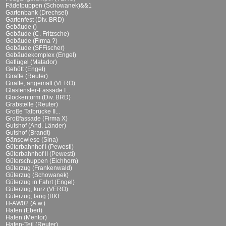
Fädelpuppen (Schowanek)&&1
Gartenbank (Drechsel)
Gartenfest (Div. BRD)
Gebäude ()
Gebäude (C. Fritzsche)
Gebäude (Firma ?)
Gebäude (SFFischer)
Gebäudekomplex (Engel)
Geflügel (Matador)
Gehöft (Engel)
Giraffe (Reuter)
Giraffe, angemalt (VERO)
Glasfenster-Fassade I...
Glockenturm (Div. BRD)
Grabstelle (Reuter)
Große Talbrücke II...
Großfassade (Firma X)
Gutshof (And. Länder)
Gutshof (Brandt)
Gänsewiese (Sina)
Güterbahnhof I (Pewesti)
Güterbahnhof II (Pewesti)
Güterschuppen (Eichhorn)
Güterzug (Frankenwald)
Güterzug (Schowanek)
Güterzug in Fahrt (Engel)
Güterzug, kurz (VERO)
Güterzug, lang (BKF...
H-AW02 (A.w.)
Hafen (Ebert)
Hafen (Mentor)
Hafen-Teil (Reuter)