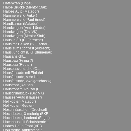
Hafenkran (Engel)
Halbe Brücke (Mentor Stab)
Halbes Auto (Matador)
Hammerwerk (Anker)
Hammerwerk (Paul Engel)
Handkarren (Matador)
Handwagen (And. Länder)
Handwagen (Div. VK)
Handwagen (Mentor Stab)
Haus in 3D (C. Fritzsche)
Haus mit Balkon (SFFischer)
Haus zum Richtfest (Albrecht)
Haus, undicht (BKF Blumenau)
Hausansicht...
Hausbau (Firma ?)
Hausbau (Reuter)
Hausbauversuche (C....
Hausfassade mit Einfahrt...
Hausfassade, sehr klein...
Hausfassade, zweigeschossig...
Hausfront (Reuter)
Hausfront m. Polizei (C....
Hausgrundstück (Div. VK)
Hausser-Auto (Hausser)
Helikopter (Matador)
Helikopter (Reuter)
Hexenhäuschen (Drechsel)
Hochdecker, 3-motorig (BKF...
Hochdecker, landend (Engel)
Hochhaus mit Schafsherde...
Hohes-Haus-Front (VEB...
Holzsteine, aufgestapelt...