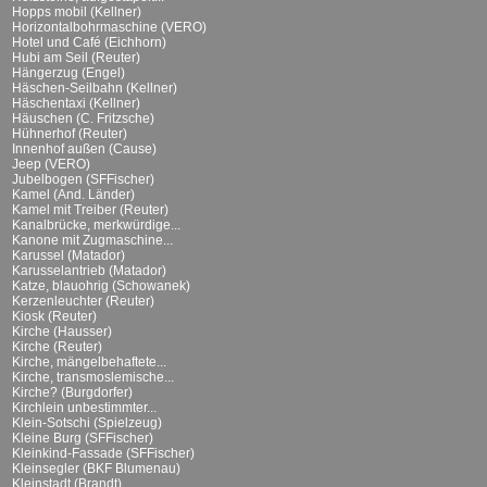
Hopps mobil (Kellner)
Horizontalbohrmaschine (VERO)
Hotel und Café (Eichhorn)
Hubi am Seil (Reuter)
Hängerzug (Engel)
Häschen-Seilbahn (Kellner)
Häschentaxi (Kellner)
Häuschen (C. Fritzsche)
Hühnerhof (Reuter)
Innenhof außen (Cause)
Jeep (VERO)
Jubelbogen (SFFischer)
Kamel (And. Länder)
Kamel mit Treiber (Reuter)
Kanalbrücke, merkwürdige...
Kanone mit Zugmaschine...
Karussel (Matador)
Karusselantrieb (Matador)
Katze, blauohrig (Schowanek)
Kerzenleuchter (Reuter)
Kiosk (Reuter)
Kirche (Hausser)
Kirche (Reuter)
Kirche, mängelbehaftete...
Kirche, transmoslemische...
Kirche? (Burgdorfer)
Kirchlein unbestimmter...
Klein-Sotschi (Spielzeug)
Kleine Burg (SFFischer)
Kleinkind-Fassade (SFFischer)
Kleinsegler (BKF Blumenau)
Kleinstadt (Brandt)