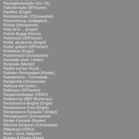
Passagierdampfer (Div. VK)
Patrizier-Kate (SFFischer)
Pavillion (Engel)
Perlmännchen I (Schowanek)
Personenzug, nostalgisch...
Pickup (Schowanek)
Platz ist in ... (Engel)
Polizei-Buggy (Heros)
Polymorph (SFFischer)
Portal, deutsches (Engel)
Portal, gotisch (SFFischer)
Portalkran (Engel)
Putzelmutzel (Schowanek)
Pyramide (And. Länder)
Pyramide (Mentor)
Radler auf der Flucht...
Raketen-Rennwagen (Reuter)
Raketenturm - Turmrakete...
Rangierlok (Schowanek)
Rathaus mit Garten...
Rathhaus (SFFischer)
Raupenschlepper (VERO)
Reitparcour (BKF Blumenau)
Renaissance-Beginn (Engel)
Renaissance-Ecke (Engel)
Renaissance-Fassade? (Engel)
Renngespann (Schowanek)
Reuter-Fassade (Reuter)
Rikscha-Gespann (Schowanek)
Ritterburg (VERO)
Ruck + Zuck, integriert...
Ruinen & Bögen (Ebert)