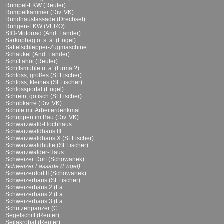
Rumpel-LKW (Reuter)
Rumpelkammer (Div. VK)
Rundhausfassade (Drechsel)
Rungen-LKW (VERO)
SIO-Motorrad (And. Länder)
Sarkophag o. s. ä. (Engel)
Sattelschlepper-Zugmaschine...
Schaukel (And. Länder)
Schiff ahoi (Reuter)
Schiffsmühle u. a. (Firma ?)
Schloss, großes (SFFischer)
Schloss, kleines (SFFischer)
Schlossportal (Engel)
Schrein, gotisch (SFFischer)
Schubkarre (Div. VK)
Schule mit Arbeiterdenkmal...
Schuppen im Bau (Div. VK)
Schwarzwald-Hochhaus...
Schwarzwaldhaus III...
Schwarzwaldhaus X (SFFischer)
Schwarzwaldhütte (SFFischer)
Schwarzwälder-Haus...
Schweizer Dorf (Schowanek)
Schweizer Fassade (Engel)
Schweizerdorf II (Schowanek)
Schweizerhaus (SFFischer)
Schweizerhaus 2 (Fa....
Schweizerhaus 2 (Fa....
Schweizerhaus 3 (Fa....
Schützenpanzer (C....
Segelschiff (Reuter)
Seilakrobat (Reuter)