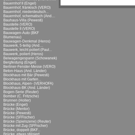
Bauernhof II (Engel)
Bauernhof, fränkisch (VERO)
Bauernhof, niederdeutsch...
Bauernhof, schematisch (And....
Bauhaus-Villa (Pewesti)
Baustelle (VERO)
Baustelle II (VERO)
Bauwagen-Auto (BKF
Blumenau)
Bauwagen-Denkmal (Heros)
Bauwerk, 5-teilig (And....
Bauwerk, leicht poliert (Paul...
Bauwerk, poliert (Heros)
Beiwagengespann (Schowanek)
Bergfestung (Engel)
Berliner-Fenster-Messe (VERO)
Beton-Haus (And. Länder)
Blockhaus mit Bär (Pewesti)
Blockhaus mit Garten...
Blockhaus, Alpen- (VERHOFA)
Blockhaus-BK (And. Länder)
Bogen-Serie (Reuter)
Bomber (C. Fritzsche)
Brunnen (Holler)
Brücke (Engel)
Brücke (Mentor)
Brücke (Pewesti)
Brücke (SFFischer)
Brücke (Spielszene) (Reuter)
Brücke mit Zug (SFFischer)
Brücke, doppelt (BKF...
Brücke, etwas stilisiert...