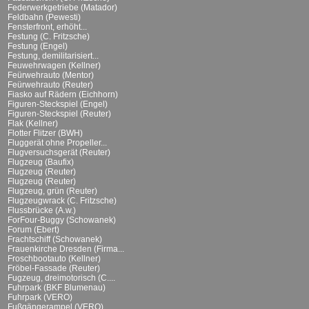
Federwerkgetriebe (Matador)
Feldbahn (Pewesti)
Fensterfront, erhöht...
Festung (C. Fritzsche)
Festung (Engel)
Festung, demilitarisiert...
Feuwehrwagen (Kellner)
Feürwehrauto (Mentor)
Feürwehrauto (Reuter)
Fiasko auf Rädern (Eichhorn)
Figuren-Steckspiel (Engel)
Figuren-Steckspiel (Reuter)
Flak (Kellner)
Flotter Flitzer (BWH)
Fluggerät ohne Propeller...
Flugversuchsgerät (Reuter)
Flugzeug (Baufix)
Flugzeug (Reuter)
Flugzeug (Reuter)
Flugzeug, grün (Reuter)
Flugzeugwrack (C. Fritzsche)
Flussbrücke (A.w.)
ForFour-Buggy (Schowanek)
Forum (Ebert)
Frachtschiff (Schowanek)
Frauenkirche Dresden (Firma...
Froschbootauto (Kellner)
Fröbel-Fassade (Reuter)
Fugzeug, dreimotorisch (C....
Fuhrpark (BKF Blumenau)
Fuhrpark (VERO)
Fußgängerampel (VERO)