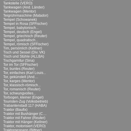
Tankstelle (VERO)
Tankwagen (And. Länder)
Tankwagen (Mentor)
Teigrührmaschine (Matador)
Tempel (Schowanek)
Tempel in Rosa (SFFischer)
Tempel, babylonisch...
Tempel, deutsch (Engel)
Tempel, griechisch (Reuter)
Tempel, quadratisch...
Tempel, römisch (SFFischer)
Tim, persönlich (Kellner)
Tisch und Sessel (Div. VK)
Tisch und Stühle (ALLBA)
Tischgarnitur (Sina)
Tor im Tor (SFFischer)
Tor, buntes (Reuter)
Tor, einfaches (Karl Louis...
Tor, gekünstelt (And....
Tor, karges (Mentor)
Tor, klassisch-römisch...
Tor, romanisch (Reuter)
Tor, schwungvolles...
Torbogen, kleiner (Engel)
Touristen-Zug (Volksbetrieb)
Trabantenstadt 117 (HABA)
Traktor (Baufix)
Traktor mit Bushänger (C....
Traktor mit Fahrer (Reuter)
Traktor mit Hänger (Kellner)
Traktor, motorisiert (VERO)
Traktorgespann (Bittner)