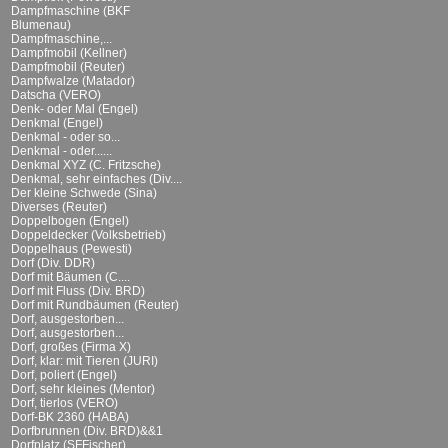
Dampfmaschine (BKF
Blumenau)
Dampfmaschine,...
Dampfmobil (Kellner)
Dampfmobil (Reuter)
Dampfwalze (Matador)
Datscha (VERO)
Denk- oder Mal (Engel)
Denkmal (Engel)
Denkmal - oder so...
Denkmal - oder......
Denkmal XYZ (C. Fritzsche)
Denkmal, sehr einfaches (Div....
Der kleine Schwede (Sina)
Diverses (Reuter)
Doppelbogen (Engel)
Doppeldecker (Volksbetrieb)
Doppelhaus (Pewesti)
Dorf (Div. DDR)
Dorf mit Bäumen (C....
Dorf mit Fluss (Div. BRD)
Dorf mit Rundbäumen (Reuter)
Dorf, ausgestorben...
Dorf, ausgestorben...
Dorf, großes (Firma X)
Dorf, klar: mit Tieren (JURI)
Dorf, poliert (Engel)
Dorf, sehr kleines (Mentor)
Dorf, tierlos (VERO)
Dorf-BK 2360 (HABA)
Dorfbrunnen (Div. BRD)&&1
Dorfplatz (SFFischer)