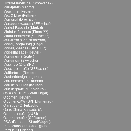
Luxus-Limousine (Schowanek)
Marktplatz (Mentor)
Maschine (Reuter)
Max & Else (Kellner)
Memorial (Drechsel)
Menageriewagen (SFFischer)
Merkel-Fassade (Merkel)
Miniatur-Brunnen (Firma ??)
Miniaturbauwerk (SFFischer)
Mobilkran (BKF Blumenau)
Model, langbeinig (Engel)
Modell, kleenes (Div. DDR)
Modellfassade (Reuter)
Monument (Reuter)
Monument (SFFischer)
Moschee (Div. BRD)
Moschee, große (SFFischer)
Multibrücke (Reuter)
Musterddesign, eigenes...
Märchenschloss, oriental....
Mäuslein Quiek (Kellner)
Münsterplatz (Münster-BV)
OMA AM BERG (Paul Engel)
Oldtimer (Reuter)
Oldtimer-LKW (BKF Blumenau)
Omnibus (C. Fritzsche)
Opas China-Fassade (And....
Ozeandampfer (JURI)
Ozeandampfer (SFFischer)
PSW (PersonenStandWagen)...
Parkschloss-Fassade, große...
Parqüt (SFFischer)