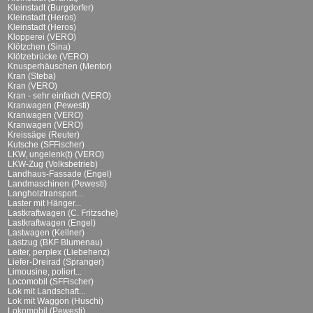
Kleinstadt (Burgdorfer)
Kleinstadt (Heros)
Kleinstadt (Heros)
Klopperei (VERO)
Klötzchen (Sina)
Klötzebrücke (VERO)
Knusperhäuschen (Mentor)
Kran (Steba)
Kran (VERO)
Kran - sehr einfach (VERO)
Kranwagen (Pewesti)
Kranwagen (VERO)
Kranwagen (VERO)
Kreissäge (Reuter)
Kutsche (SFFischer)
LKW, ungelenk(t) (VERO)
LKW-Zug (Volksbetrieb)
Landhaus-Fassade (Engel)
Landmaschinen (Pewesti)
Langholztransport...
Laster mit Hänger...
Lastkraftwagen (C. Fritzsche)
Lastkraftwagen (Engel)
Lastwagen (Kellner)
Lastzug (BKF Blumenau)
Leiter, perplex (Liebehenz)
Liefer-Dreirad (Spranger)
Limousine, poliert...
Locomobil (SFFischer)
Lok mit Landschaft...
Lok mit Waggon (Huschi)
Lokomobil (Pewesti)