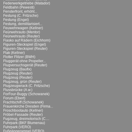
Federwerkgetriebe (Matador)
Feldbahn (Pewesti)
Fensterfront, erhöht...
Festung (C. Fritzsche)
Festung (Engel)
Festung, demilitarisiert...
Feuwehrwagen (Kellner)
Feürwehrauto (Mentor)
Feürwehrauto (Reuter)
Fiasko auf Rädern (Eichhorn)
Figuren-Steckspiel (Engel)
Figuren-Steckspiel (Reuter)
Flak (Kellner)
Flotter Flitzer (BWH)
Fluggerät ohne Propeller...
Flugversuchsgerät (Reuter)
Flugzeug (Baufix)
Flugzeug (Reuter)
Flugzeug (Reuter)
Flugzeug, grün (Reuter)
Flugzeugwrack (C. Fritzsche)
Flussbrücke (A.w.)
ForFour-Buggy (Schowanek)
Forum (Ebert)
Frachtschiff (Schowanek)
Frauenkirche Dresden (Firma...
Froschbootauto (Kellner)
Fröbel-Fassade (Reuter)
Fugzeug, dreimotorisch (C....
Fuhrpark (BKF Blumenau)
Fuhrpark (VERO)
Fußgängerampel (VERO)