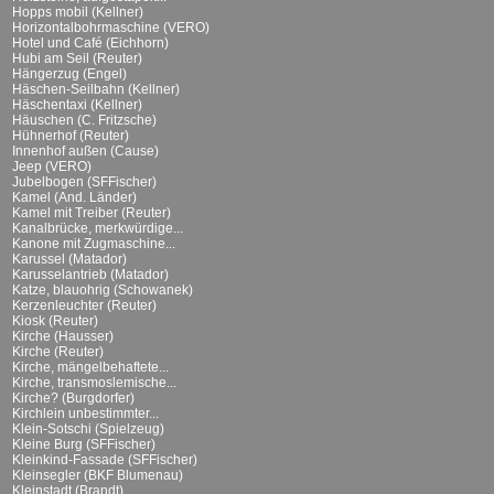
Hopps mobil (Kellner)
Horizontalbohrmaschine (VERO)
Hotel und Café (Eichhorn)
Hubi am Seil (Reuter)
Hängerzug (Engel)
Häschen-Seilbahn (Kellner)
Häschentaxi (Kellner)
Häuschen (C. Fritzsche)
Hühnerhof (Reuter)
Innenhof außen (Cause)
Jeep (VERO)
Jubelbogen (SFFischer)
Kamel (And. Länder)
Kamel mit Treiber (Reuter)
Kanalbrücke, merkwürdige...
Kanone mit Zugmaschine...
Karussel (Matador)
Karusselantrieb (Matador)
Katze, blauohrig (Schowanek)
Kerzenleuchter (Reuter)
Kiosk (Reuter)
Kirche (Hausser)
Kirche (Reuter)
Kirche, mängelbehaftete...
Kirche, transmoslemische...
Kirche? (Burgdorfer)
Kirchlein unbestimmter...
Klein-Sotschi (Spielzeug)
Kleine Burg (SFFischer)
Kleinkind-Fassade (SFFischer)
Kleinsegler (BKF Blumenau)
Kleinstadt (Brandt)