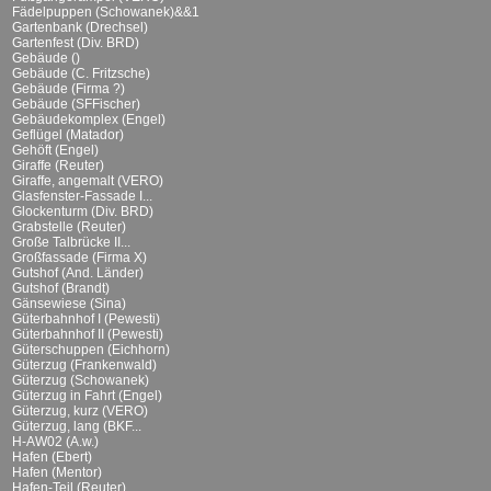
Fädelpuppen (Schowanek)&&1
Gartenbank (Drechsel)
Gartenfest (Div. BRD)
Gebäude ()
Gebäude (C. Fritzsche)
Gebäude (Firma ?)
Gebäude (SFFischer)
Gebäudekomplex (Engel)
Geflügel (Matador)
Gehöft (Engel)
Giraffe (Reuter)
Giraffe, angemalt (VERO)
Glasfenster-Fassade I...
Glockenturm (Div. BRD)
Grabstelle (Reuter)
Große Talbrücke II...
Großfassade (Firma X)
Gutshof (And. Länder)
Gutshof (Brandt)
Gänsewiese (Sina)
Güterbahnhof I (Pewesti)
Güterbahnhof II (Pewesti)
Güterschuppen (Eichhorn)
Güterzug (Frankenwald)
Güterzug (Schowanek)
Güterzug in Fahrt (Engel)
Güterzug, kurz (VERO)
Güterzug, lang (BKF...
H-AW02 (A.w.)
Hafen (Ebert)
Hafen (Mentor)
Hafen-Teil (Reuter)