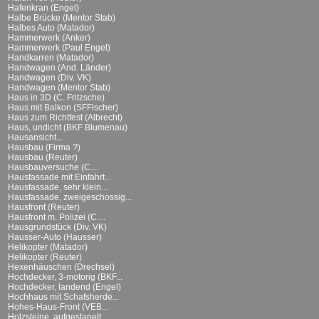
Hafenkran (Engel)
Halbe Brücke (Mentor Stab)
Halbes Auto (Matador)
Hammerwerk (Anker)
Hammerwerk (Paul Engel)
Handkarren (Matador)
Handwagen (And. Länder)
Handwagen (Div. VK)
Handwagen (Mentor Stab)
Haus in 3D (C. Fritzsche)
Haus mit Balkon (SFFischer)
Haus zum Richtfest (Albrecht)
Haus, undicht (BKF Blumenau)
Hausansicht...
Hausbau (Firma ?)
Hausbau (Reuter)
Hausbauversuche (C....
Hausfassade mit Einfahrt...
Hausfassade, sehr klein...
Hausfassade, zweigeschossig...
Hausfront (Reuter)
Hausfront m. Polizei (C....
Hausgrundstück (Div. VK)
Hausser-Auto (Hausser)
Helikopter (Matador)
Helikopter (Reuter)
Hexenhäuschen (Drechsel)
Hochdecker, 3-motorig (BKF...
Hochdecker, landend (Engel)
Hochhaus mit Schafsherde...
Hohes-Haus-Front (VEB...
Holzsteine, aufgestapelt...