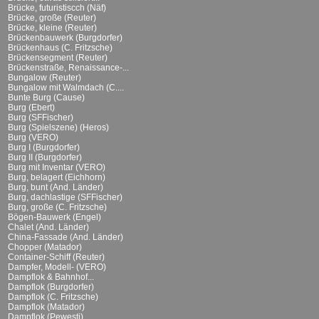
Brücke, futuristiscch (Näf)
Brücke, große (Reuter)
Brücke, kleine (Reuter)
Brückenbauwerk (Burgdorfer)
Brückenhaus (C. Fritzsche)
Brückensegment (Reuter)
Brückenstraße, Renaissance-...
Bungalow (Reuter)
Bungalow mit Walmdach (C....
Bunte Burg (Cause)
Burg (Ebert)
Burg (SFFischer)
Burg (Spielszene) (Heros)
Burg (VERO)
Burg I (Burgdorfer)
Burg II (Burgdorfer)
Burg mit Inventar (VERO)
Burg, belagert (Eichhorn)
Burg, bunt (And. Länder)
Burg, dachlastige (SFFischer)
Burg, große (C. Fritzsche)
Bögen-Bauwerk (Engel)
Chalet (And. Länder)
China-Fassade (And. Länder)
Chopper (Matador)
Container-Schiff (Reuter)
Dampfer, Modell- (VERO)
Dampflok & Bahnhof...
Dampflok (Burgdorfer)
Dampflok (C. Fritzsche)
Dampflok (Matador)
Dampflok (Pewesti)