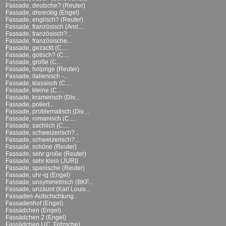
Fassade, deutsche? (Reuter)
Fassade, dreieckig (Engel)
Fassade, englisch? (Reuter)
Fassade, französisch (And....
Fassade, französisch?...
Fassade, französische...
Fassade, gezackt (C....
Fassade, gotisch? (C....
Fassade, große (C....
Fassade, holprige (Reuter)
Fassade, italienisch -...
Fassade, klassisch (C....
Fassade, kleine (C....
Fassade, kramerisch (Div....
Fassade, poliert...
Fassade, problematisch (Div....
Fassade, romanisch (C....
Fassade, sachlich (C....
Fassade, schweizerisch?...
Fassade, schweizerisch?...
Fassade, schöne (Reuter)
Fassade, sehr große (Reuter)
Fassade, sehr klein (JURI)
Fassade, spanische (Reuter)
Fassade, uhr-ig (Engel)
Fassade, unsymmetrisch (BKF...
Fassade, unzäunt (Karl Louis...
Fassaden-Aufschichtung...
Fassadenhof (Engel)
Fassädchen (Engel)
Fassädchen 2 (Engel)
Fassädchen I (C. Fritzsche)