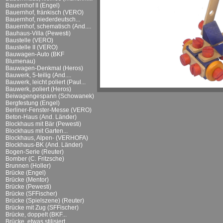
Bauernhof II (Engel)
Bauernhof, fränkisch (VERO)
Bauernhof, niederdeutsch...
Bauernhof, schematisch (And....
Bauhaus-Villa (Pewesti)
Baustelle (VERO)
Baustelle II (VERO)
Bauwagen-Auto (BKF
Blumenau)
Bauwagen-Denkmal (Heros)
Bauwerk, 5-teilig (And....
Bauwerk, leicht poliert (Paul...
Bauwerk, poliert (Heros)
Beiwagengespann (Schowanek)
Bergfestung (Engel)
Berliner-Fenster-Messe (VERO)
Beton-Haus (And. Länder)
Blockhaus mit Bär (Pewesti)
Blockhaus mit Garten...
Blockhaus, Alpen- (VERHOFA)
Blockhaus-BK (And. Länder)
Bogen-Serie (Reuter)
Bomber (C. Fritzsche)
Brunnen (Holler)
Brücke (Engel)
Brücke (Mentor)
Brücke (Pewesti)
Brücke (SFFischer)
Brücke (Spielszene) (Reuter)
Brücke mit Zug (SFFischer)
Brücke, doppelt (BKF...
Brücke, etwas stilisiert...