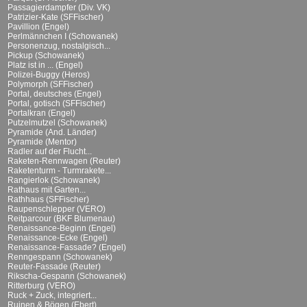
Passagierdampfer (Div. VK)
Patrizier-Kate (SFFischer)
Pavillion (Engel)
Perlmännchen I (Schowanek)
Personenzug, nostalgisch...
Pickup (Schowanek)
Platz ist in ... (Engel)
Polizei-Buggy (Heros)
Polymorph (SFFischer)
Portal, deutsches (Engel)
Portal, gotisch (SFFischer)
Portalkran (Engel)
Putzelmutzel (Schowanek)
Pyramide (And. Länder)
Pyramide (Mentor)
Radler auf der Flucht...
Raketen-Rennwagen (Reuter)
Raketenturm - Turmrakete...
Rangierlok (Schowanek)
Rathaus mit Garten...
Rathhaus (SFFischer)
Raupenschlepper (VERO)
Reitparcour (BKF Blumenau)
Renaissance-Beginn (Engel)
Renaissance-Ecke (Engel)
Renaissance-Fassade? (Engel)
Renngespann (Schowanek)
Reuter-Fassade (Reuter)
Rikscha-Gespann (Schowanek)
Ritterburg (VERO)
Ruck + Zuck, integriert...
Ruinen & Bögen (Ebert)