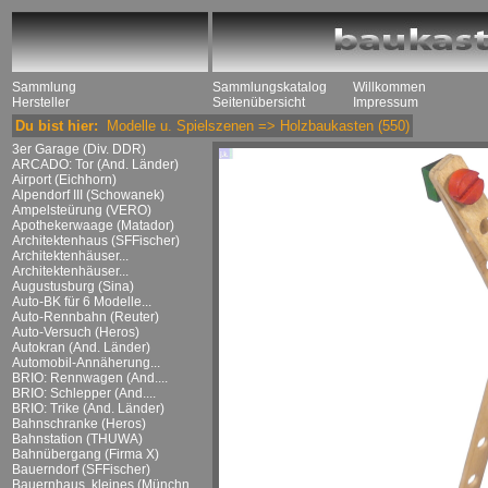
Sammlung
Sammlungskatalog
Willkommen
Hersteller
Seitenübersicht
Impressum
Du bist hier:
Modelle u. Spielszenen
=>
Holzbaukasten
(550)
3er Garage (Div. DDR)
ARCADO: Tor (And. Länder)
Airport (Eichhorn)
Alpendorf III (Schowanek)
Ampelsteürung (VERO)
Apothekerwaage (Matador)
Architektenhaus (SFFischer)
Architektenhäuser...
Architektenhäuser...
Augustusburg (Sina)
Auto-BK für 6 Modelle...
Auto-Rennbahn (Reuter)
Auto-Versuch (Heros)
Autokran (And. Länder)
Automobil-Annäherung...
BRIO: Rennwagen (And....
BRIO: Schlepper (And....
BRIO: Trike (And. Länder)
Bahnschranke (Heros)
Bahnstation (THUWA)
Bahnübergang (Firma X)
Bauerndorf (SFFischer)
Bauernhaus, kleines (Münchn....