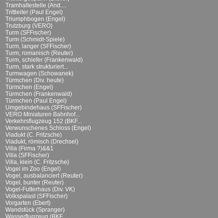
Tramhaltestelle (And....
Trittleiter (Paul Engel)
Triumphbogen (Engel)
Trutzburg (VERO)
Turm (SFFischer)
Turm (Schmidt-Spiele)
Turm, langer (SFFischer)
Turm, romanisch (Reuter)
Turm, schiefer (Frankenwald)
Turm, stark strukturiert...
Turmwagen (Schowanek)
Türmchen (Div. heute)
Türmchen (Engel)
Türmchen (Frankenwald)
Türmchen (Paul Engel)
Umgebindehaus (SFFischer)
VERO Miniaturen Bahnhof...
Verkehrsflugzeug 152 (BKF...
Verwunschenes Schloss (Engel)
Viadukt (C. Fritzsche)
Viadukt, römisch (Drechsel)
Villa (Firma ?)&&1
Villa (SFFischer)
Villa, klein (C. Fritzsche)
Vogel im Zoo (Engel)
Vogel, ausbalanciert (Reuter)
Vogel, bunter (Reuter)
Vogel-Futterhaus (Div. VK)
Volkspalast (SFFischer)
Vorgarten (Ebert)
Wandstück (Spranger)
Wasserflugzeug (BKF