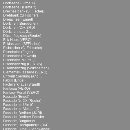
Dorfszene (Firma X)
Dorfszene I (Firma ?)
Drechselbank (SFFischer)
Drehbank (SFFischer)
Dreiachser (Engel)
Dörfchen (Burgdorfer)
Dörfchen (Div. BRD)
Dörfchen, das 2....
Düsenflugzeug (Reuter)
Eck-Haus (VERO)
Eckfassade (SFFischer)
Eisbrecher (C. Fritzsche)
Eisenbahn (Engel)
Eisenbahn (Pewesti)
Eisenbahn, skurril (C....
Eisenbahnzug (BERBIS)...
Eisenbahnzug (Volksbetrieb)
Elementar-Fassade (VERO)
Entwurf Siedlung (And....
Fabrik (Engel)
Fachwerkhaus (Brandt)
Fantasia (VERO)
Fantasy-Portal (VERO)
Fassade (Engel)
Fassade Nr. XX (Reuter)
Fassade mit Uhr (C....
Fassade mit Vorbau (C....
Fassade, Berliner (JURI)
Fassade, Berliner-Fenster-...
Fassade, Burgdorfer...
Fassade, Hochparterre (BKF...
Fassade, Jubel- (Schowanek)