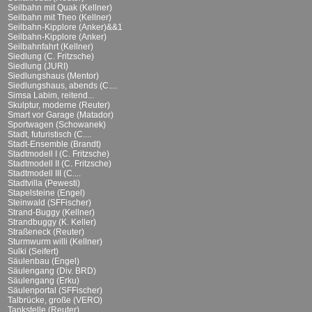
Seilbahn mit Quak (Kellner)
Seilbahn mit Theo (Kellner)
Seilbahn-Kipplore (Anker)&&1
Seilbahn-Kipplore (Anker)
Seilbahnfahrt (Kellner)
Siedlung (C. Fritzsche)
Siedlung (JURI)
Siedlungshaus (Mentor)
Siedlungshaus, abends (C....
Simsa Labim, reitend...
Skulptur, moderne (Reuter)
Smart vor Garage (Matador)
Sportwagen (Schowanek)
Stadt, futuristisch (C....
Stadt-Ensemble (Brandt)
Stadtmodell I (C. Fritzsche)
Stadtmodell II (C. Fritzsche)
Stadtmodell III (C....
Stadtvilla (Pewesti)
Stapelsteine (Engel)
Steinwald (SFFischer)
Strand-Buggy (Kellner)
Strandbuggy (K. Keller)
Straßeneck (Reuter)
Sturmwurm willi (Kellner)
Sulki (Seifert)
Säulenbau (Engel)
Säulengang (Div. BRD)
Säulengang (Erku)
Säulenportal (SFFischer)
Talbrücke, große (VERO)
Tankstelle (Reuter)