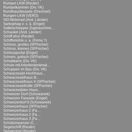
Rumpel-LKW (Reuter)
Rumpelkammer (Div. VK)
Rundhausfassade (Drechsel)
Rungen-LKW (VERO)
SIO-Motorrad (And. Länder)
Sarkophag o. s. ä. (Engel)
Sattelschlepper-Zugmaschine...
Schaukel (And. Länder)
Schiff ahoi (Reuter)
Schiffsmühle u. a. (Firma ?)
Schloss, großes (SFFischer)
Schloss, kleines (SFFischer)
Schlossportal (Engel)
Schrein, gotisch (SFFischer)
Schubkarre (Div. VK)
Schule mit Arbeiterdenkmal...
Schuppen im Bau (Div. VK)
Schwarzwald-Hochhaus...
Schwarzwaldhaus III...
Schwarzwaldhaus X (SFFischer)
Schwarzwaldhütte (SFFischer)
Schwarzwälder-Haus...
Schweizer Dorf (Schowanek)
Schweizer Fassade (Engel)
Schweizerdorf II (Schowanek)
Schweizerhaus (SFFischer)
Schweizerhaus 2 (Fa....
Schweizerhaus 2 (Fa....
Schweizerhaus 3 (Fa....
Schützenpanzer (C....
Segelschiff (Reuter)
Seilakrobat (Reuter)