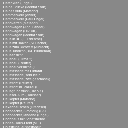
Hafenkran (Engel)
Halbe Brücke (Mentor Stab)
Halbes Auto (Matador)
Hammerwerk (Anker)
Hammerwerk (Paul Engel)
Handkarren (Matador)
Handwagen (And. Länder)
Handwagen (Div. VK)
Handwagen (Mentor Stab)
Haus in 3D (C. Fritzsche)
Haus mit Balkon (SFFischer)
Haus zum Richtfest (Albrecht)
Haus, undicht (BKF Blumenau)
Hausansicht...
Hausbau (Firma ?)
Hausbau (Reuter)
Hausbauversuche (C....
Hausfassade mit Einfahrt...
Hausfassade, sehr klein...
Hausfassade, zweigeschossig...
Hausfront (Reuter)
Hausfront m. Polizei (C....
Hausgrundstück (Div. VK)
Hausser-Auto (Hausser)
Helikopter (Matador)
Helikopter (Reuter)
Hexenhäuschen (Drechsel)
Hochdecker, 3-motorig (BKF...
Hochdecker, landend (Engel)
Hochhaus mit Schafsherde...
Hohes-Haus-Front (VEB...
Holzsteine, aufgestapelt...