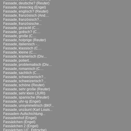
Fassade, deutsche? (Reuter)
Fassade, dreieckig (Engel)
Fassade, englisch? (Reuter)
Fassade, französisch (And....
Fassade, französisch?...
Fassade, französische...
Fassade, gezackt (C....
Fassade, gotisch? (C....
Fassade, große (C....
Fassade, holprige (Reuter)
Fassade, italienisch -...
Fassade, klassisch (C....
Fassade, kleine (C....
Fassade, kramerisch (Div....
Fassade, poliert...
Fassade, problematisch (Div....
Fassade, romanisch (C....
Fassade, sachlich (C....
Fassade, schweizerisch?...
Fassade, schweizerisch?...
Fassade, schöne (Reuter)
Fassade, sehr große (Reuter)
Fassade, sehr klein (JURI)
Fassade, spanische (Reuter)
Fassade, uhr-ig (Engel)
Fassade, unsymmetrisch (BKF...
Fassade, unzäunt (Karl Louis...
Fassaden-Aufschichtung...
Fassadenhof (Engel)
Fassädchen (Engel)
Fassädchen 2 (Engel)
Fassädchen I (C. Fritzsche)