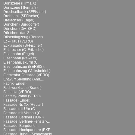
Dorfszene (Firma X)
Dorfszene I (Firma ?)
Drechselbank (SFFischer)
Drehbank (SFFischer)
Dreiachser (Engel)
Dörfchen (Burgdorfer)
Dörfchen (Div. BRD)
Dörfchen, das 2....
Düsenflugzeug (Reuter)
Eck-Haus (VERO)
Eckfassade (SFFischer)
Eisbrecher (C. Fritzsche)
Eisenbahn (Engel)
Eisenbahn (Pewesti)
Eisenbahn, skurril (C....
Eisenbahnzug (BERBIS)...
Eisenbahnzug (Volksbetrieb)
Elementar-Fassade (VERO)
Entwurf Siedlung (And....
Fabrik (Engel)
Fachwerkhaus (Brandt)
Fantasia (VERO)
Fantasy-Portal (VERO)
Fassade (Engel)
Fassade Nr. XX (Reuter)
Fassade mit Uhr (C....
Fassade mit Vorbau (C....
Fassade, Berliner (JURI)
Fassade, Berliner-Fenster-...
Fassade, Burgdorfer...
Fassade, Hochparterre (BKF...
Fassade, Jubel- (Schowanek)