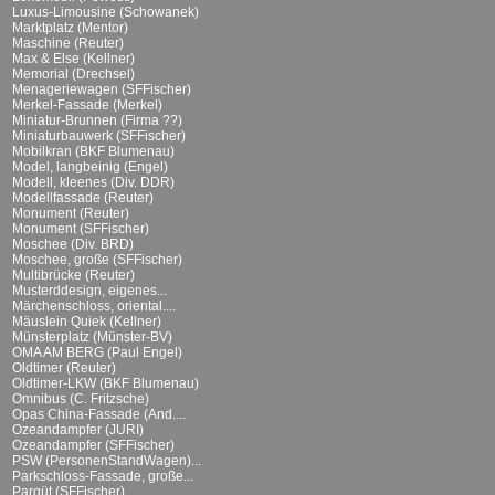
Luxus-Limousine (Schowanek)
Marktplatz (Mentor)
Maschine (Reuter)
Max & Else (Kellner)
Memorial (Drechsel)
Menageriewagen (SFFischer)
Merkel-Fassade (Merkel)
Miniatur-Brunnen (Firma ??)
Miniaturbauwerk (SFFischer)
Mobilkran (BKF Blumenau)
Model, langbeinig (Engel)
Modell, kleenes (Div. DDR)
Modellfassade (Reuter)
Monument (Reuter)
Monument (SFFischer)
Moschee (Div. BRD)
Moschee, große (SFFischer)
Multibrücke (Reuter)
Musterddesign, eigenes...
Märchenschloss, oriental....
Mäuslein Quiek (Kellner)
Münsterplatz (Münster-BV)
OMA AM BERG (Paul Engel)
Oldtimer (Reuter)
Oldtimer-LKW (BKF Blumenau)
Omnibus (C. Fritzsche)
Opas China-Fassade (And....
Ozeandampfer (JURI)
Ozeandampfer (SFFischer)
PSW (PersonenStandWagen)...
Parkschloss-Fassade, große...
Parqüt (SFFischer)