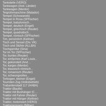
Tankstelle (VERO)
Tankwagen (And. Länder)
Tankwagen (Mentor)
Teigrührmaschine (Matador)
Tempel (Schowanek)
Tempel in Rosa (SFFischer)
Tempel, babylonisch...
Tempel, deutsch (Engel)
Tempel, griechisch (Reuter)
Tempel, quadratisch...
Tempel, römisch (SFFischer)
Tim, persönlich (Kellner)
Tisch und Sessel (Div. VK)
Tisch und Stühle (ALLBA)
Tischgarnitur (Sina)
Tor im Tor (SFFischer)
Tor, buntes (Reuter)
Tor, einfaches (Karl Louis...
Tor, gekünstelt (And....
Tor, karges (Mentor)
Tor, klassisch-römisch...
Tor, romanisch (Reuter)
Tor, schwungvolles...
Torbogen, kleiner (Engel)
Touristen-Zug (Volksbetrieb)
Trabantenstadt 117 (HABA)
Traktor (Baufix)
Traktor mit Bushänger (C....
Traktor mit Fahrer (Reuter)
Traktor mit Hänger (Kellner)
Traktor, motorisiert (VERO)
Traktorgespann (Bittner)