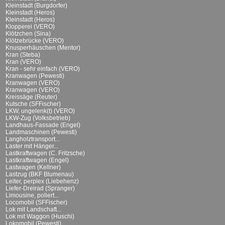
Kleinstadt (Burgdorfer)
Kleinstadt (Heros)
Kleinstadt (Heros)
Klopperei (VERO)
Klötzchen (Sina)
Klötzebrücke (VERO)
Knusperhäuschen (Mentor)
Kran (Steba)
Kran (VERO)
Kran - sehr einfach (VERO)
Kranwagen (Pewesti)
Kranwagen (VERO)
Kranwagen (VERO)
Kreissäge (Reuter)
Kutsche (SFFischer)
LKW, ungelenk(t) (VERO)
LKW-Zug (Volksbetrieb)
Landhaus-Fassade (Engel)
Landmaschinen (Pewesti)
Langholztransport...
Laster mit Hänger...
Lastkraftwagen (C. Fritzsche)
Lastkraftwagen (Engel)
Lastwagen (Kellner)
Lastzug (BKF Blumenau)
Leiter, perplex (Liebehenz)
Liefer-Dreirad (Spranger)
Limousine, poliert...
Locomobil (SFFischer)
Lok mit Landschaft...
Lok mit Waggon (Huschi)
Lokomobil (Pewesti)