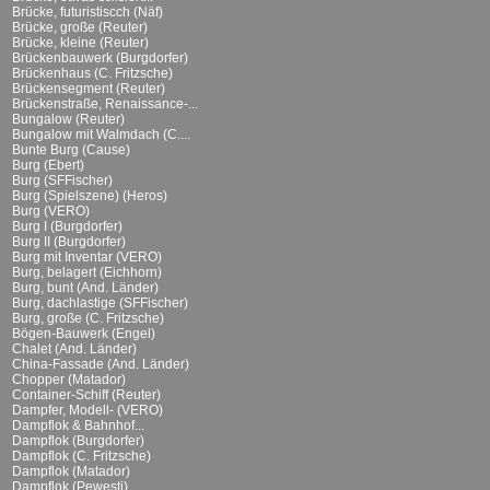
Brücke, futuristiscch (Näf)
Brücke, große (Reuter)
Brücke, kleine (Reuter)
Brückenbauwerk (Burgdorfer)
Brückenhaus (C. Fritzsche)
Brückensegment (Reuter)
Brückenstraße, Renaissance-...
Bungalow (Reuter)
Bungalow mit Walmdach (C....
Bunte Burg (Cause)
Burg (Ebert)
Burg (SFFischer)
Burg (Spielszene) (Heros)
Burg (VERO)
Burg I (Burgdorfer)
Burg II (Burgdorfer)
Burg mit Inventar (VERO)
Burg, belagert (Eichhorn)
Burg, bunt (And. Länder)
Burg, dachlastige (SFFischer)
Burg, große (C. Fritzsche)
Bögen-Bauwerk (Engel)
Chalet (And. Länder)
China-Fassade (And. Länder)
Chopper (Matador)
Container-Schiff (Reuter)
Dampfer, Modell- (VERO)
Dampflok & Bahnhof...
Dampflok (Burgdorfer)
Dampflok (C. Fritzsche)
Dampflok (Matador)
Dampflok (Pewesti)