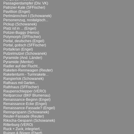
Passagierdampfer (Div. VK)
Patrizier-Kate (SFFischer)
Pavillion (Engel)
Perlmännchen I (Schowanek)
Personenzug, nostalgisch...
Pickup (Schowanek)
Platz ist in ... (Engel)
Polizei-Buggy (Heros)
Polymorph (SFFischer)
Portal, deutsches (Engel)
Portal, gotisch (SFFischer)
Portalkran (Engel)
Putzelmutzel (Schowanek)
Pyramide (And. Länder)
Pyramide (Mentor)
Radler auf der Flucht...
Raketen-Rennwagen (Reuter)
Raketenturm - Turmrakete...
Rangierlok (Schowanek)
Rathaus mit Garten...
Rathhaus (SFFischer)
Raupenschlepper (VERO)
Reitparcour (BKF Blumenau)
Renaissance-Beginn (Engel)
Renaissance-Ecke (Engel)
Renaissance-Fassade? (Engel)
Renngespann (Schowanek)
Reuter-Fassade (Reuter)
Rikscha-Gespann (Schowanek)
Ritterburg (VERO)
Ruck + Zuck, integriert...
Ruinen & Bögen (Ebert)