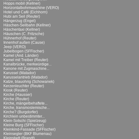
Hopps mobil (Kellner)
Horizontalbohrmaschine (VERO)
Hotel und Café (Eichhorn)
Hubi am Seil (Reuter)
Hängerzug (Engel)
Häschen-Seilbahn (Kellner)
Häschentaxi (Kellner)
Häuschen (C. Fritzsche)
Hühnerhof (Reuter)
Innenhof außen (Cause)
Jeep (VERO)
Jubelbogen (SFFischer)
Kamel (And. Länder)
Kamel mit Treiber (Reuter)
Kanalbrücke, merkwürdige...
Kanone mit Zugmaschine...
Karussel (Matador)
Karusselantrieb (Matador)
Katze, blauohrig (Schowanek)
Kerzenleuchter (Reuter)
Kiosk (Reuter)
Kirche (Hausser)
Kirche (Reuter)
Kirche, mängelbehaftete...
Kirche, transmoslemische...
Kirche? (Burgdorfer)
Kirchlein unbestimmter...
Klein-Sotschi (Spielzeug)
Kleine Burg (SFFischer)
Kleinkind-Fassade (SFFischer)
Kleinsegler (BKF Blumenau)
Kleinstadt (Brandt)