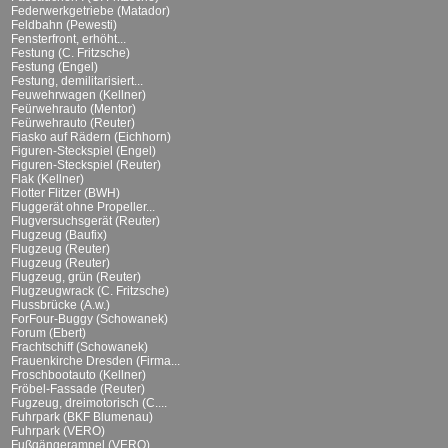
Federwerkgetriebe (Matador)
Feldbahn (Pewesti)
Fensterfront, erhöht...
Festung (C. Fritzsche)
Festung (Engel)
Festung, demilitarisiert...
Feuwehrwagen (Kellner)
Feürwehrauto (Mentor)
Feürwehrauto (Reuter)
Fiasko auf Rädern (Eichhorn)
Figuren-Steckspiel (Engel)
Figuren-Steckspiel (Reuter)
Flak (Kellner)
Flotter Flitzer (BWH)
Fluggerät ohne Propeller...
Flugversuchsgerät (Reuter)
Flugzeug (Baufix)
Flugzeug (Reuter)
Flugzeug (Reuter)
Flugzeug, grün (Reuter)
Flugzeugwrack (C. Fritzsche)
Flussbrücke (A.w.)
ForFour-Buggy (Schowanek)
Forum (Ebert)
Frachtschiff (Schowanek)
Frauenkirche Dresden (Firma...
Froschbootauto (Kellner)
Fröbel-Fassade (Reuter)
Fugzeug, dreimotorisch (C....
Fuhrpark (BKF Blumenau)
Fuhrpark (VERO)
Fußgängerampel (VERO)