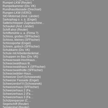
Rumpel-LKW (Reuter)
Rumpelkammer (Div. VK)
Rundhausfassade (Drechsel)
Rungen-LKW (VERO)
SIO-Motorrad (And. Länder)
Sarkophag o. s. ä. (Engel)
Sattelschlepper-Zugmaschine...
Schaukel (And. Länder)
Schiff ahoi (Reuter)
Schiffsmühle u. a. (Firma ?)
Schloss, großes (SFFischer)
Schloss, kleines (SFFischer)
Schlossportal (Engel)
Schrein, gotisch (SFFischer)
Schubkarre (Div. VK)
Schule mit Arbeiterdenkmal...
Schuppen im Bau (Div. VK)
Schwarzwald-Hochhaus...
Schwarzwaldhaus III...
Schwarzwaldhaus X (SFFischer)
Schwarzwaldhütte (SFFischer)
Schwarzwälder-Haus...
Schweizer Dorf (Schowanek)
Schweizer Fassade (Engel)
Schweizerdorf II (Schowanek)
Schweizerhaus (SFFischer)
Schweizerhaus 2 (Fa....
Schweizerhaus 2 (Fa....
Schweizerhaus 3 (Fa....
Schützenpanzer (C....
Segelschiff (Reuter)
Seilakrobat (Reuter)