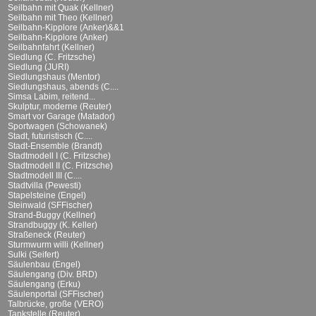
Seilbahn mit Quak (Kellner)
Seilbahn mit Theo (Kellner)
Seilbahn-Kipplore (Anker)&&1
Seilbahn-Kipplore (Anker)
Seilbahnfahrt (Kellner)
Siedlung (C. Fritzsche)
Siedlung (JURI)
Siedlungshaus (Mentor)
Siedlungshaus, abends (C....
Simsa Labim, reitend...
Skulptur, moderne (Reuter)
Smart vor Garage (Matador)
Sportwagen (Schowanek)
Stadt, futuristisch (C....
Stadt-Ensemble (Brandt)
Stadtmodell I (C. Fritzsche)
Stadtmodell II (C. Fritzsche)
Stadtmodell III (C....
Stadtvilla (Pewesti)
Stapelsteine (Engel)
Steinwald (SFFischer)
Strand-Buggy (Kellner)
Strandbuggy (K. Keller)
Straßeneck (Reuter)
Sturmwurm willi (Kellner)
Sulki (Seifert)
Säulenbau (Engel)
Säulengang (Div. BRD)
Säulengang (Erku)
Säulenportal (SFFischer)
Talbrücke, große (VERO)
Tankstelle (Reuter)