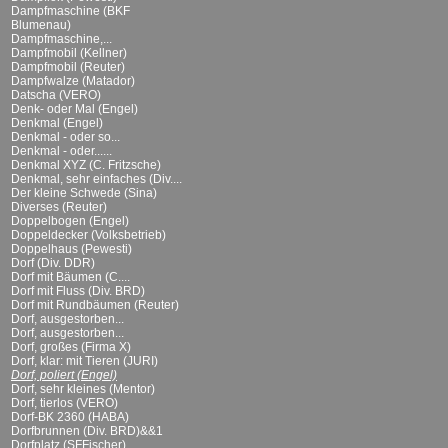
Dampfmaschine (BKF
Blumenau)
Dampfmaschine,...
Dampfmobil (Kellner)
Dampfmobil (Reuter)
Dampfwalze (Matador)
Datscha (VERO)
Denk- oder Mal (Engel)
Denkmal (Engel)
Denkmal - oder so...
Denkmal - oder......
Denkmal XYZ (C. Fritzsche)
Denkmal, sehr einfaches (Div....
Der kleine Schwede (Sina)
Diverses (Reuter)
Doppelbogen (Engel)
Doppeldecker (Volksbetrieb)
Doppelhaus (Pewesti)
Dorf (Div. DDR)
Dorf mit Bäumen (C....
Dorf mit Fluss (Div. BRD)
Dorf mit Rundbäumen (Reuter)
Dorf, ausgestorben...
Dorf, ausgestorben...
Dorf, großes (Firma X)
Dorf, klar: mit Tieren (JURI)
Dorf, poliert (Engel)
Dorf, sehr kleines (Mentor)
Dorf, tierlos (VERO)
Dorf-BK 2360 (HABA)
Dorfbrunnen (Div. BRD)&&1
Dorfplatz (SFFischer)