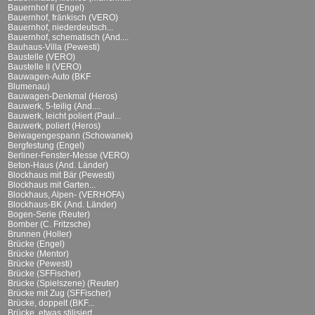
Bauernhof II (Engel)
Bauernhof, fränkisch (VERO)
Bauernhof, niederdeutsch...
Bauernhof, schematisch (And....
Bauhaus-Villa (Pewesti)
Baustelle (VERO)
Baustelle II (VERO)
Bauwagen-Auto (BKF
Blumenau)
Bauwagen-Denkmal (Heros)
Bauwerk, 5-teilig (And....
Bauwerk, leicht poliert (Paul...
Bauwerk, poliert (Heros)
Beiwagengespann (Schowanek)
Bergfestung (Engel)
Berliner-Fenster-Messe (VERO)
Beton-Haus (And. Länder)
Blockhaus mit Bär (Pewesti)
Blockhaus mit Garten...
Blockhaus, Alpen- (VERHOFA)
Blockhaus-BK (And. Länder)
Bogen-Serie (Reuter)
Bomber (C. Fritzsche)
Brunnen (Holler)
Brücke (Engel)
Brücke (Mentor)
Brücke (Pewesti)
Brücke (SFFischer)
Brücke (Spielszene) (Reuter)
Brücke mit Zug (SFFischer)
Brücke, doppelt (BKF...
Brücke, etwas stilisiert...