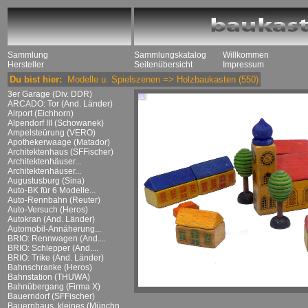
Sammlung
Sammlungskatalog
Willkommen
Hersteller
Seitenübersicht
Impressum
Du bist hier:
Modelle u. Spielszenen
=>
Holzbaukasten
(550)
3er Garage (Div. DDR)
ARCADO: Tor (And. Länder)
Airport (Eichhorn)
Alpendorf III (Schowanek)
Ampelsteürung (VERO)
Apothekerwaage (Matador)
Architektenhaus (SFFischer)
Architektenhäuser...
Architektenhäuser...
Augustusburg (Sina)
Auto-BK für 6 Modelle...
Auto-Rennbahn (Reuter)
Auto-Versuch (Heros)
Autokran (And. Länder)
Automobil-Annäherung...
BRIO: Rennwagen (And....
BRIO: Schlepper (And....
BRIO: Trike (And. Länder)
Bahnschranke (Heros)
Bahnstation (THUWA)
Bahnübergang (Firma X)
Bauerndorf (SFFischer)
Bauernhaus, kleines (Münchn....