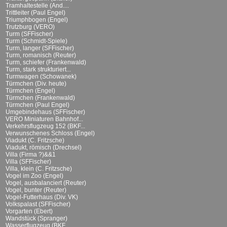
Tramhaltestelle (And....
Trittleiter (Paul Engel)
Triumphbogen (Engel)
Trutzburg (VERO)
Turm (SFFischer)
Turm (Schmidt-Spiele)
Turm, langer (SFFischer)
Turm, romanisch (Reuter)
Turm, schiefer (Frankenwald)
Turm, stark strukturiert...
Turmwagen (Schowanek)
Türmchen (Div. heute)
Türmchen (Engel)
Türmchen (Frankenwald)
Türmchen (Paul Engel)
Umgebindehaus (SFFischer)
VERO Miniaturen Bahnhof...
Verkehrsflugzeug 152 (BKF...
Verwunschenes Schloss (Engel)
Viadukt (C. Fritzsche)
Viadukt, römisch (Drechsel)
Villa (Firma ?)&&1
Villa (SFFischer)
Villa, klein (C. Fritzsche)
Vogel im Zoo (Engel)
Vogel, ausbalanciert (Reuter)
Vogel, bunter (Reuter)
Vogel-Futterhaus (Div. VK)
Volkspalast (SFFischer)
Vorgarten (Ebert)
Wandstück (Spranger)
Wasserflugzeug (BKF