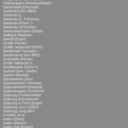
Fädelpuppen (Schowanek)&&1
Gartenbank (Drechsel)
Gartenfest (Div. BRD)
Gebäude ()
Gebäude (C. Fritzsche)
Gebäude (Firma ?)
Gebäude (SFFischer)
Gebäudekomplex (Engel)
Geflügel (Matador)
Gehöft (Engel)
Giraffe (Reuter)
Giraffe, angemalt (VERO)
Glasfenster-Fassade I...
Glockenturm (Div. BRD)
Grabstelle (Reuter)
Große Talbrücke II...
Großfassade (Firma X)
Gutshof (And. Länder)
Gutshof (Brandt)
Gänsewiese (Sina)
Güterbahnhof I (Pewesti)
Güterbahnhof II (Pewesti)
Güterschuppen (Eichhorn)
Güterzug (Frankenwald)
Güterzug (Schowanek)
Güterzug in Fahrt (Engel)
Güterzug, kurz (VERO)
Güterzug, lang (BKF...
H-AW02 (A.w.)
Hafen (Ebert)
Hafen (Mentor)
Hafen-Teil (Reuter)