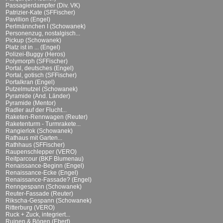
Passagierdampfer (Div. VK)
Patrizier-Kate (SFFischer)
Pavillion (Engel)
Perlmännchen I (Schowanek)
Personenzug, nostalgisch...
Pickup (Schowanek)
Platz ist in ... (Engel)
Polizei-Buggy (Heros)
Polymorph (SFFischer)
Portal, deutsches (Engel)
Portal, gotisch (SFFischer)
Portalkran (Engel)
Putzelmutzel (Schowanek)
Pyramide (And. Länder)
Pyramide (Mentor)
Radler auf der Flucht...
Raketen-Rennwagen (Reuter)
Raketenturm - Turmrakete...
Rangierlok (Schowanek)
Rathaus mit Garten...
Rathhaus (SFFischer)
Raupenschlepper (VERO)
Reitparcour (BKF Blumenau)
Renaissance-Beginn (Engel)
Renaissance-Ecke (Engel)
Renaissance-Fassade? (Engel)
Renngespann (Schowanek)
Reuter-Fassade (Reuter)
Rikscha-Gespann (Schowanek)
Ritterburg (VERO)
Ruck + Zuck, integriert...
Ruinen & Bögen (Ebert)