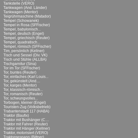
Tankstelle (VERO)
Tankwagen (And. Länder)
Tankwagen (Mentor)
Teigrührmaschine (Matador)
Tempel (Schowanek)
Tempel in Rosa (SFFischer)
Tempel, babylonisch...
Tempel, deutsch (Engel)
Tempel, griechisch (Reuter)
Tempel, quadratisch...
Tempel, römisch (SFFischer)
Tim, persönlich (Kellner)
Tisch und Sessel (Div. VK)
Tisch und Stühle (ALLBA)
Tischgarnitur (Sina)
Tor im Tor (SFFischer)
Tor, buntes (Reuter)
Tor, einfaches (Karl Louis...
Tor, gekünstelt (And....
Tor, karges (Mentor)
Tor, klassisch-römisch...
Tor, romanisch (Reuter)
Tor, schwungvolles...
Torbogen, kleiner (Engel)
Touristen-Zug (Volksbetrieb)
Trabantenstadt 117 (HABA)
Traktor (Baufix)
Traktor mit Bushänger (C....
Traktor mit Fahrer (Reuter)
Traktor mit Hänger (Kellner)
Traktor, motorisiert (VERO)
Traktorgespann (Bittner)