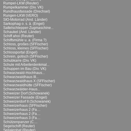
Rumpel-LKW (Reuter)
Rumpelkammer (Div. VK)
Rundhausfassade (Drechsel)
Rungen-LKW (VERO)
SIO-Motorrad (And. Länder)
Sarkophag o. s. ä. (Engel)
Sattelschlepper-Zugmaschine...
Schaukel (And. Länder)
Schiff ahoi (Reuter)
Schiffsmühle u. a. (Firma ?)
Schloss, großes (SFFischer)
Schloss, kleines (SFFischer)
Schlossportal (Engel)
Schrein, gotisch (SFFischer)
Schubkarre (Div. VK)
Schule mit Arbeiterdenkmal...
Schuppen im Bau (Div. VK)
Schwarzwald-Hochhaus...
Schwarzwaldhaus III...
Schwarzwaldhaus X (SFFischer)
Schwarzwaldhütte (SFFischer)
Schwarzwälder-Haus...
Schweizer Dorf (Schowanek)
Schweizer Fassade (Engel)
Schweizerdorf II (Schowanek)
Schweizerhaus (SFFischer)
Schweizerhaus 2 (Fa....
Schweizerhaus 2 (Fa....
Schweizerhaus 3 (Fa....
Schützenpanzer (C....
Segelschiff (Reuter)
Seilakrobat (Reuter)