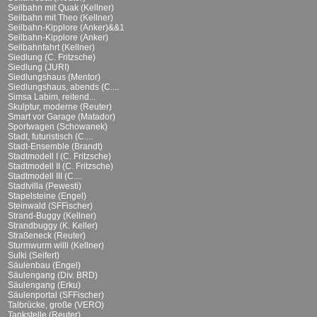
Seilbahn mit Quak (Kellner)
Seilbahn mit Theo (Kellner)
Seilbahn-Kipplore (Anker)&&1
Seilbahn-Kipplore (Anker)
Seilbahnfahrt (Kellner)
Siedlung (C. Fritzsche)
Siedlung (JURI)
Siedlungshaus (Mentor)
Siedlungshaus, abends (C....
Simsa Labim, reitend...
Skulptur, moderne (Reuter)
Smart vor Garage (Matador)
Sportwagen (Schowanek)
Stadt, futuristisch (C....
Stadt-Ensemble (Brandt)
Stadtmodell I (C. Fritzsche)
Stadtmodell II (C. Fritzsche)
Stadtmodell III (C....
Stadtvilla (Pewesti)
Stapelsteine (Engel)
Steinwald (SFFischer)
Strand-Buggy (Kellner)
Strandbuggy (K. Keller)
Straßeneck (Reuter)
Sturmwurm willi (Kellner)
Sulki (Seifert)
Säulenbau (Engel)
Säulengang (Div. BRD)
Säulengang (Erku)
Säulenportal (SFFischer)
Talbrücke, große (VERO)
Tankstelle (Reuter)