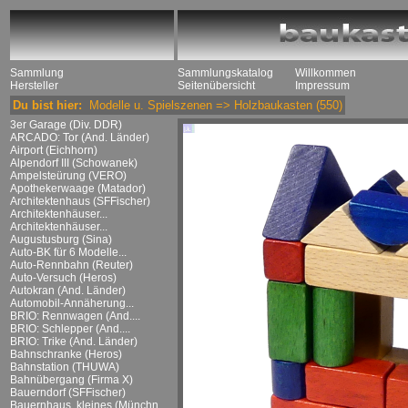
Sammlung
Sammlungskatalog
Willkommen
Hersteller
Seitenübersicht
Impressum
Du bist hier:
Modelle u. Spielszenen
=>
Holzbaukasten
(550)
3er Garage (Div. DDR)
ARCADO: Tor (And. Länder)
Airport (Eichhorn)
Alpendorf III (Schowanek)
Ampelsteürung (VERO)
Apothekerwaage (Matador)
Architektenhaus (SFFischer)
Architektenhäuser...
Architektenhäuser...
Augustusburg (Sina)
Auto-BK für 6 Modelle...
Auto-Rennbahn (Reuter)
Auto-Versuch (Heros)
Autokran (And. Länder)
Automobil-Annäherung...
BRIO: Rennwagen (And....
BRIO: Schlepper (And....
BRIO: Trike (And. Länder)
Bahnschranke (Heros)
Bahnstation (THUWA)
Bahnübergang (Firma X)
Bauerndorf (SFFischer)
Bauernhaus, kleines (Münchn....