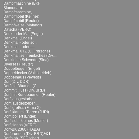
Dampfmaschine (BKF
Blumenau)
Dampfmaschine,...
Dampfmobil (Kellner)
Dampfmobil (Reuter)
Dampfwalze (Matador)
Datscha (VERO)
Denk- oder Mal (Engel)
Denkmal (Engel)
Denkmal - oder so...
Denkmal - oder......
Denkmal XYZ (C. Fritzsche)
Denkmal, sehr einfaches (Div....
Der kleine Schwede (Sina)
Diverses (Reuter)
Doppelbogen (Engel)
Doppeldecker (Volksbetrieb)
Doppelhaus (Pewesti)
Dorf (Div. DDR)
Dorf mit Bäumen (C....
Dorf mit Fluss (Div. BRD)
Dorf mit Rundbäumen (Reuter)
Dorf, ausgestorben...
Dorf, ausgestorben...
Dorf, großes (Firma X)
Dorf, klar: mit Tieren (JURI)
Dorf, poliert (Engel)
Dorf, sehr kleines (Mentor)
Dorf, tierlos (VERO)
Dorf-BK 2360 (HABA)
Dorfbrunnen (Div. BRD)&&1
Dorfplatz (SFFischer)