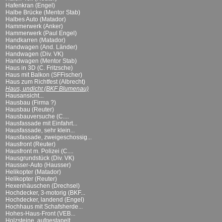
Hafenkran (Engel)
Halbe Brücke (Mentor Stab)
Halbes Auto (Matador)
Hammerwerk (Anker)
Hammerwerk (Paul Engel)
Handkarren (Matador)
Handwagen (And. Länder)
Handwagen (Div. VK)
Handwagen (Mentor Stab)
Haus in 3D (C. Fritzsche)
Haus mit Balkon (SFFischer)
Haus zum Richtfest (Albrecht)
Haus, undicht (BKF Blumenau)
Hausansicht...
Hausbau (Firma ?)
Hausbau (Reuter)
Hausbauversuche (C....
Hausfassade mit Einfahrt...
Hausfassade, sehr klein...
Hausfassade, zweigeschossig...
Hausfront (Reuter)
Hausfront m. Polizei (C....
Hausgrundstück (Div. VK)
Hausser-Auto (Hausser)
Helikopter (Matador)
Helikopter (Reuter)
Hexenhäuschen (Drechsel)
Hochdecker, 3-motorig (BKF...
Hochdecker, landend (Engel)
Hochhaus mit Schafsherde...
Hohes-Haus-Front (VEB...
Holzsteine, aufgestapelt...