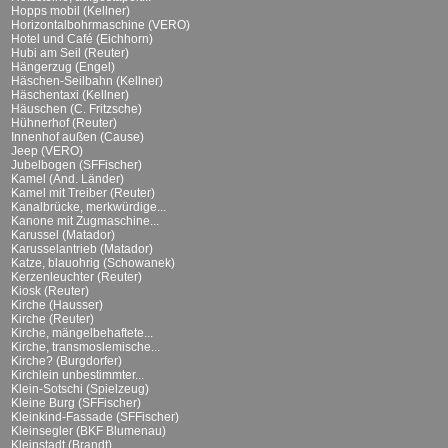
Hopps mobil (Kellner)
Horizontalbohrmaschine (VERO)
Hotel und Café (Eichhorn)
Hubi am Seil (Reuter)
Hängerzug (Engel)
Häschen-Seilbahn (Kellner)
Häschentaxi (Kellner)
Häuschen (C. Fritzsche)
Hühnerhof (Reuter)
Innenhof außen (Cause)
Jeep (VERO)
Jubelbogen (SFFischer)
Kamel (And. Länder)
Kamel mit Treiber (Reuter)
Kanalbrücke, merkwürdige...
Kanone mit Zugmaschine...
Karussel (Matador)
Karusselantrieb (Matador)
Katze, blauohrig (Schowanek)
Kerzenleuchter (Reuter)
Kiosk (Reuter)
Kirche (Hausser)
Kirche (Reuter)
Kirche, mängelbehaftete...
Kirche, transmoslemische...
Kirche? (Burgdorfer)
Kirchlein unbestimmter...
Klein-Sotschi (Spielzeug)
Kleine Burg (SFFischer)
Kleinkind-Fassade (SFFischer)
Kleinsegler (BKF Blumenau)
Kleinstadt (Brandt)