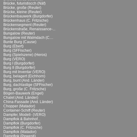
Brücke, futuristiscch (Näf)
Brücke, große (Reuter)
Brücke, kleine (Reuter)
Brückenbauwerk (Burgdorfer)
Brückenhaus (C. Fritzsche)
Brückensegment (Reuter)
Brückenstraße, Renaissance-...
Bungalow (Reuter)
Bungalow mit Walmdach (C....
Bunte Burg (Cause)
Burg (Ebert)
Burg (SFFischer)
Burg (Spielszene) (Heros)
Burg (VERO)
Burg I (Burgdorfer)
Burg II (Burgdorfer)
Burg mit Inventar (VERO)
Burg, belagert (Eichhorn)
Burg, bunt (And. Länder)
Burg, dachlastige (SFFischer)
Burg, große (C. Fritzsche)
Bögen-Bauwerk (Engel)
Chalet (And. Länder)
China-Fassade (And. Länder)
Chopper (Matador)
Container-Schiff (Reuter)
Dampfer, Modell- (VERO)
Dampflok & Bahnhof...
Dampflok (Burgdorfer)
Dampflok (C. Fritzsche)
Dampflok (Matador)
Dampflok (Pewesti)