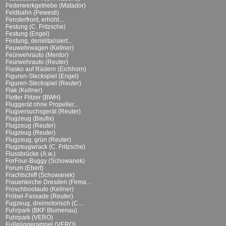
Federwerkgetriebe (Matador)
Feldbahn (Pewesti)
Fensterfront, erhöht...
Festung (C. Fritzsche)
Festung (Engel)
Festung, demilitarisiert...
Feuwehrwagen (Kellner)
Feürwehrauto (Mentor)
Feürwehrauto (Reuter)
Fiasko auf Rädern (Eichhorn)
Figuren-Steckspiel (Engel)
Figuren-Steckspiel (Reuter)
Flak (Kellner)
Flotter Flitzer (BWH)
Fluggerät ohne Propeller...
Flugversuchsgerät (Reuter)
Flugzeug (Baufix)
Flugzeug (Reuter)
Flugzeug (Reuter)
Flugzeug, grün (Reuter)
Flugzeugwrack (C. Fritzsche)
Flussbrücke (A.w.)
ForFour-Buggy (Schowanek)
Forum (Ebert)
Frachtschiff (Schowanek)
Frauenkirche Dresden (Firma...
Froschbootauto (Kellner)
Fröbel-Fassade (Reuter)
Fugzeug, dreimotorisch (C....
Fuhrpark (BKF Blumenau)
Fuhrpark (VERO)
Fußgängerampel (VERO)