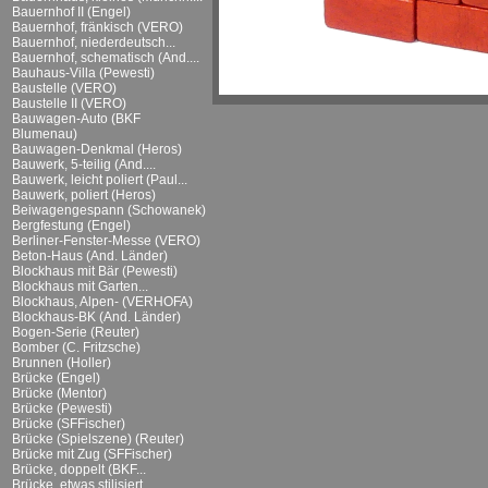
Bauernhof II (Engel)
Bauernhof, fränkisch (VERO)
Bauernhof, niederdeutsch...
Bauernhof, schematisch (And....
Bauhaus-Villa (Pewesti)
Baustelle (VERO)
Baustelle II (VERO)
Bauwagen-Auto (BKF
Blumenau)
Bauwagen-Denkmal (Heros)
Bauwerk, 5-teilig (And....
Bauwerk, leicht poliert (Paul...
Bauwerk, poliert (Heros)
Beiwagengespann (Schowanek)
Bergfestung (Engel)
Berliner-Fenster-Messe (VERO)
Beton-Haus (And. Länder)
Blockhaus mit Bär (Pewesti)
Blockhaus mit Garten...
Blockhaus, Alpen- (VERHOFA)
Blockhaus-BK (And. Länder)
Bogen-Serie (Reuter)
Bomber (C. Fritzsche)
Brunnen (Holler)
Brücke (Engel)
Brücke (Mentor)
Brücke (Pewesti)
Brücke (SFFischer)
Brücke (Spielszene) (Reuter)
Brücke mit Zug (SFFischer)
Brücke, doppelt (BKF...
Brücke, etwas stilisiert...