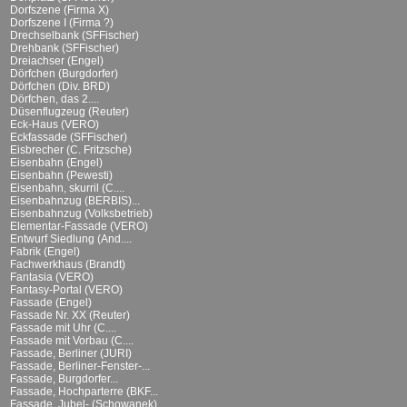
Dorfszene (Firma X)
Dorfszene I (Firma ?)
Drechselbank (SFFischer)
Drehbank (SFFischer)
Dreiachser (Engel)
Dörfchen (Burgdorfer)
Dörfchen (Div. BRD)
Dörfchen, das 2....
Düsenflugzeug (Reuter)
Eck-Haus (VERO)
Eckfassade (SFFischer)
Eisbrecher (C. Fritzsche)
Eisenbahn (Engel)
Eisenbahn (Pewesti)
Eisenbahn, skurril (C....
Eisenbahnzug (BERBIS)...
Eisenbahnzug (Volksbetrieb)
Elementar-Fassade (VERO)
Entwurf Siedlung (And....
Fabrik (Engel)
Fachwerkhaus (Brandt)
Fantasia (VERO)
Fantasy-Portal (VERO)
Fassade (Engel)
Fassade Nr. XX (Reuter)
Fassade mit Uhr (C....
Fassade mit Vorbau (C....
Fassade, Berliner (JURI)
Fassade, Berliner-Fenster-...
Fassade, Burgdorfer...
Fassade, Hochparterre (BKF...
Fassade, Jubel- (Schowanek)