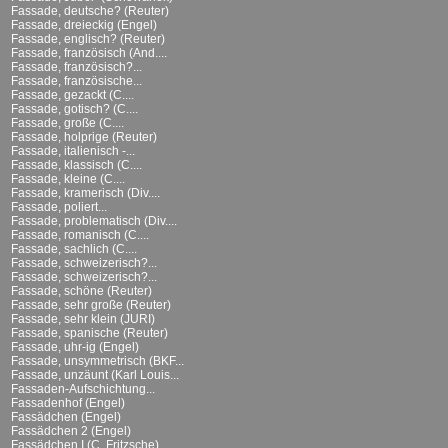
Fassade, deutsche? (Reuter)
Fassade, dreieckig (Engel)
Fassade, englisch? (Reuter)
Fassade, französisch (And....
Fassade, französisch?...
Fassade, französische...
Fassade, gezackt (C....
Fassade, gotisch? (C....
Fassade, große (C....
Fassade, holprige (Reuter)
Fassade, italienisch -...
Fassade, klassisch (C....
Fassade, kleine (C....
Fassade, kramerisch (Div....
Fassade, poliert...
Fassade, problematisch (Div....
Fassade, romanisch (C....
Fassade, sachlich (C....
Fassade, schweizerisch?...
Fassade, schweizerisch?...
Fassade, schöne (Reuter)
Fassade, sehr große (Reuter)
Fassade, sehr klein (JURI)
Fassade, spanische (Reuter)
Fassade, uhr-ig (Engel)
Fassade, unsymmetrisch (BKF...
Fassade, unzäunt (Karl Louis...
Fassaden-Aufschichtung...
Fassadenhof (Engel)
Fassädchen (Engel)
Fassädchen 2 (Engel)
Fassädchen I (C. Fritzsche)