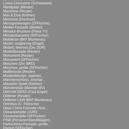
Luxus-Limousine (Schowanek)
Marktplatz (Mentor)
Maschine (Reuter)
Max & Else (Kellner)
Memorial (Drechsel)
Menageriewagen (SFFischer)
Merkel-Fassade (Merkel)
Miniatur-Brunnen (Firma ??)
Miniaturbauwerk (SFFischer)
Mobilkran (BKF Blumenau)
Model, langbeinig (Engel)
Modell, kleenes (Div. DDR)
Modellfassade (Reuter)
Monument (Reuter)
Monument (SFFischer)
Moschee (Div. BRD)
Moschee, große (SFFischer)
Multibrücke (Reuter)
Musterddesign, eigenes...
Märchenschloss, oriental....
Mäuslein Quiek (Kellner)
Münsterplatz (Münster-BV)
OMA AM BERG (Paul Engel)
Oldtimer (Reuter)
Oldtimer-LKW (BKF Blumenau)
Omnibus (C. Fritzsche)
Opas China-Fassade (And....
Ozeandampfer (JURI)
Ozeandampfer (SFFischer)
PSW (PersonenStandWagen)...
Parkschloss-Fassade, große...
Parqüt (SFFischer)