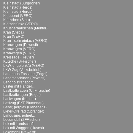
Kleinstadt (Burgdorfer)
Kleinstadt (Heros)
Kleinstadt (Heros)
Klopperei (VERO)
Klötzchen (Sina)
Klötzebrücke (VERO)
Knusperhäuschen (Mentor)
Kran (Steba)
Kran (VERO)
Kran - sehr einfach (VERO)
Kranwagen (Pewesti)
Kranwagen (VERO)
Kranwagen (VERO)
Kreissäge (Reuter)
Kutsche (SFFischer)
LKW, ungelenk(t) (VERO)
LKW-Zug (Volksbetrieb)
Landhaus-Fassade (Engel)
Landmaschinen (Pewesti)
Langholztransport...
Laster mit Hänger...
Lastkraftwagen (C. Fritzsche)
Lastkraftwagen (Engel)
Lastwagen (Kellner)
Lastzug (BKF Blumenau)
Leiter, perplex (Liebehenz)
Liefer-Dreirad (Spranger)
Limousine, poliert...
Locomobil (SFFischer)
Lok mit Landschaft...
Lok mit Waggon (Huschi)
Lokomobil (Pewesti)