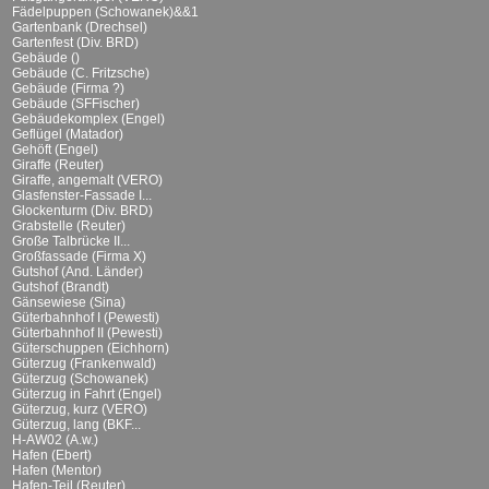
Fädelpuppen (Schowanek)&&1
Gartenbank (Drechsel)
Gartenfest (Div. BRD)
Gebäude ()
Gebäude (C. Fritzsche)
Gebäude (Firma ?)
Gebäude (SFFischer)
Gebäudekomplex (Engel)
Geflügel (Matador)
Gehöft (Engel)
Giraffe (Reuter)
Giraffe, angemalt (VERO)
Glasfenster-Fassade I...
Glockenturm (Div. BRD)
Grabstelle (Reuter)
Große Talbrücke II...
Großfassade (Firma X)
Gutshof (And. Länder)
Gutshof (Brandt)
Gänsewiese (Sina)
Güterbahnhof I (Pewesti)
Güterbahnhof II (Pewesti)
Güterschuppen (Eichhorn)
Güterzug (Frankenwald)
Güterzug (Schowanek)
Güterzug in Fahrt (Engel)
Güterzug, kurz (VERO)
Güterzug, lang (BKF...
H-AW02 (A.w.)
Hafen (Ebert)
Hafen (Mentor)
Hafen-Teil (Reuter)