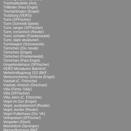
Tramhaltestelle (And....
Trittleiter (Paul Engel)
Triumphbogen (Engel)
Trutzburg (VERO)
Turm (SFFischer)
Turm (Schmidt-Spiele)
Turm, langer (SFFischer)
Turm, romanisch (Reuter)
Turm, schiefer (Frankenwald)
Turm, stark strukturiert...
Turmwagen (Schowanek)
Türmchen (Div. heute)
Türmchen (Engel)
Türmchen (Frankenwald)
Türmchen (Paul Engel)
Umgebindehaus (SFFischer)
VERO Miniaturen Bahnhof...
Verkehrsflugzeug 152 (BKF...
Verwunschenes Schloss (Engel)
Viadukt (C. Fritzsche)
Viadukt, römisch (Drechsel)
Villa (Firma ?)&&1
Villa (SFFischer)
Villa, klein (C. Fritzsche)
Vogel im Zoo (Engel)
Vogel, ausbalanciert (Reuter)
Vogel, bunter (Reuter)
Vogel-Futterhaus (Div. VK)
Volkspalast (SFFischer)
Vorgarten (Ebert)
Wandstück (Spranger)
Wasserflugzeug (BKF