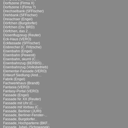
Dorfszene (Firma X)
Dorfszene I (Firma ?)
Drechselbank (SFFischer)
Drehbank (SFFischer)
Dreiachser (Engel)
Dörfchen (Burgdorfer)
Dörfchen (Div. BRD)
Dörfchen, das 2....
Düsenflugzeug (Reuter)
Eck-Haus (VERO)
Eckfassade (SFFischer)
Eisbrecher (C. Fritzsche)
Eisenbahn (Engel)
Eisenbahn (Pewesti)
Eisenbahn, skurril (C....
Eisenbahnzug (BERBIS)...
Eisenbahnzug (Volksbetrieb)
Elementar-Fassade (VERO)
Entwurf Siedlung (And....
Fabrik (Engel)
Fachwerkhaus (Brandt)
Fantasia (VERO)
Fantasy-Portal (VERO)
Fassade (Engel)
Fassade Nr. XX (Reuter)
Fassade mit Uhr (C....
Fassade mit Vorbau (C....
Fassade, Berliner (JURI)
Fassade, Berliner-Fenster-...
Fassade, Burgdorfer...
Fassade, Hochparterre (BKF...
Fassade, Jubel- (Schowanek)