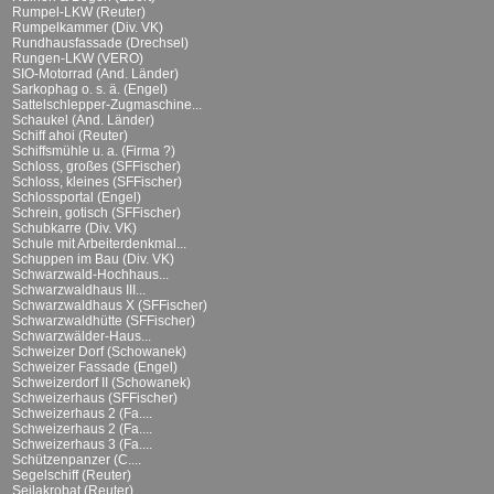
Rumpel-LKW (Reuter)
Rumpelkammer (Div. VK)
Rundhausfassade (Drechsel)
Rungen-LKW (VERO)
SIO-Motorrad (And. Länder)
Sarkophag o. s. ä. (Engel)
Sattelschlepper-Zugmaschine...
Schaukel (And. Länder)
Schiff ahoi (Reuter)
Schiffsmühle u. a. (Firma ?)
Schloss, großes (SFFischer)
Schloss, kleines (SFFischer)
Schlossportal (Engel)
Schrein, gotisch (SFFischer)
Schubkarre (Div. VK)
Schule mit Arbeiterdenkmal...
Schuppen im Bau (Div. VK)
Schwarzwald-Hochhaus...
Schwarzwaldhaus III...
Schwarzwaldhaus X (SFFischer)
Schwarzwaldhütte (SFFischer)
Schwarzwälder-Haus...
Schweizer Dorf (Schowanek)
Schweizer Fassade (Engel)
Schweizerdorf II (Schowanek)
Schweizerhaus (SFFischer)
Schweizerhaus 2 (Fa....
Schweizerhaus 2 (Fa....
Schweizerhaus 3 (Fa....
Schützenpanzer (C....
Segelschiff (Reuter)
Seilakrobat (Reuter)