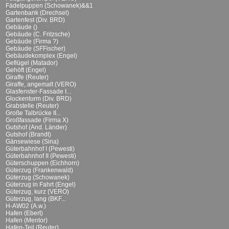
Fädelpuppen (Schowanek)&&1
Gartenbank (Drechsel)
Gartenfest (Div. BRD)
Gebäude ()
Gebäude (C. Fritzsche)
Gebäude (Firma ?)
Gebäude (SFFischer)
Gebäudekomplex (Engel)
Geflügel (Matador)
Gehöft (Engel)
Giraffe (Reuter)
Giraffe, angemalt (VERO)
Glasfenster-Fassade I...
Glockenturm (Div. BRD)
Grabstelle (Reuter)
Große Talbrücke II...
Großfassade (Firma X)
Gutshof (And. Länder)
Gutshof (Brandt)
Gänsewiese (Sina)
Güterbahnhof I (Pewesti)
Güterbahnhof II (Pewesti)
Güterschuppen (Eichhorn)
Güterzug (Frankenwald)
Güterzug (Schowanek)
Güterzug in Fahrt (Engel)
Güterzug, kurz (VERO)
Güterzug, lang (BKF...
H-AW02 (A.w.)
Hafen (Ebert)
Hafen (Mentor)
Hafen-Teil (Reuter)