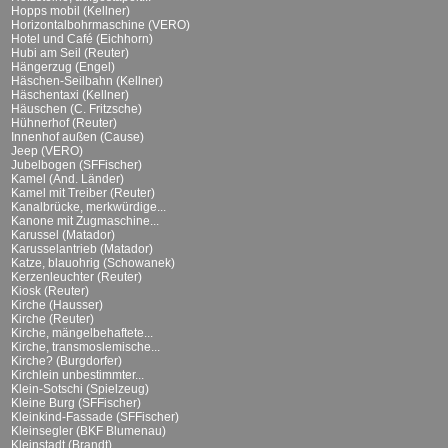
Hopps mobil (Kellner)
Horizontalbohrmaschine (VERO)
Hotel und Café (Eichhorn)
Hubi am Seil (Reuter)
Hängerzug (Engel)
Häschen-Seilbahn (Kellner)
Häschentaxi (Kellner)
Häuschen (C. Fritzsche)
Hühnerhof (Reuter)
Innenhof außen (Cause)
Jeep (VERO)
Jubelbogen (SFFischer)
Kamel (And. Länder)
Kamel mit Treiber (Reuter)
Kanalbrücke, merkwürdige...
Kanone mit Zugmaschine...
Karussel (Matador)
Karusselantrieb (Matador)
Katze, blauohrig (Schowanek)
Kerzenleuchter (Reuter)
Kiosk (Reuter)
Kirche (Hausser)
Kirche (Reuter)
Kirche, mängelbehaftete...
Kirche, transmoslemische...
Kirche? (Burgdorfer)
Kirchlein unbestimmter...
Klein-Sotschi (Spielzeug)
Kleine Burg (SFFischer)
Kleinkind-Fassade (SFFischer)
Kleinsegler (BKF Blumenau)
Kleinstadt (Brandt)