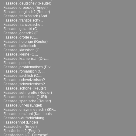
Fassade, deutsche? (Reuter)
Fassade, dreieckig (Engel)
Fassade, englisch? (Reuter)
Fassade, französisch (And....
Fassade, französisch?...
Fassade, französische...
Fassade, gezackt (C....
Fassade, gotisch? (C....
Fassade, große (C....
Fassade, holprige (Reuter)
Fassade, italienisch -...
Fassade, klassisch (C....
Fassade, kleine (C....
Fassade, kramerisch (Div....
Fassade, poliert...
Fassade, problematisch (Div....
Fassade, romanisch (C....
Fassade, sachlich (C....
Fassade, schweizerisch?...
Fassade, schweizerisch?...
Fassade, schöne (Reuter)
Fassade, sehr große (Reuter)
Fassade, sehr klein (JURI)
Fassade, spanische (Reuter)
Fassade, uhr-ig (Engel)
Fassade, unsymmetrisch (BKF...
Fassade, unzäunt (Karl Louis...
Fassaden-Aufschichtung...
Fassadenhof (Engel)
Fassädchen (Engel)
Fassädchen 2 (Engel)
Fassädchen I (C. Fritzsche)