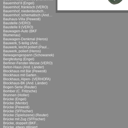
Bauernhof II (Engel)
Bauernhof, fränkisch (VERO)
Bauernhof, niederdeutsch...
Bauernhof, schematisch (And....
Bauhaus-Villa (Pewesti)
Baustelle (VERO)
Baustelle II (VERO)
Bauwagen-Auto (BKF
Blumenau)
Bauwagen-Denkmal (Heros)
Bauwerk, 5-teilig (And....
Bauwerk, leicht poliert (Paul...
Bauwerk, poliert (Heros)
Beiwagengespann (Schowanek)
Bergfestung (Engel)
Berliner-Fenster-Messe (VERO)
Beton-Haus (And. Länder)
Blockhaus mit Bär (Pewesti)
Blockhaus mit Garten...
Blockhaus, Alpen- (VERHOFA)
Blockhaus-BK (And. Länder)
Bogen-Serie (Reuter)
Bomber (C. Fritzsche)
Brunnen (Holler)
Brücke (Engel)
Brücke (Mentor)
Brücke (Pewesti)
Brücke (SFFischer)
Brücke (Spielszene) (Reuter)
Brücke mit Zug (SFFischer)
Brücke, doppelt (BKF...
Brücke, etwas stilisiert...