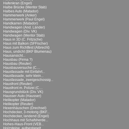
Hafenkran (Engel)
Halbe Brücke (Mentor Stab)
Halbes Auto (Matador)
Hammerwerk (Anker)
Hammerwerk (Paul Engel)
Handkarren (Matador)
Handwagen (And. Länder)
Handwagen (Div. VK)
Handwagen (Mentor Stab)
Haus in 3D (C. Fritzsche)
Haus mit Balkon (SFFischer)
Haus zum Richtfest (Albrecht)
Haus, undicht (BKF Blumenau)
Hausansicht...
Hausbau (Firma ?)
Hausbau (Reuter)
Hausbauversuche (C....
Hausfassade mit Einfahrt...
Hausfassade, sehr klein...
Hausfassade, zweigeschossig...
Hausfront (Reuter)
Hausfront m. Polizei (C....
Hausgrundstück (Div. VK)
Hausser-Auto (Hausser)
Helikopter (Matador)
Helikopter (Reuter)
Hexenhäuschen (Drechsel)
Hochdecker, 3-motorig (BKF...
Hochdecker, landend (Engel)
Hochhaus mit Schafsherde...
Hohes-Haus-Front (VEB...
Holzsteine, aufgestapelt...