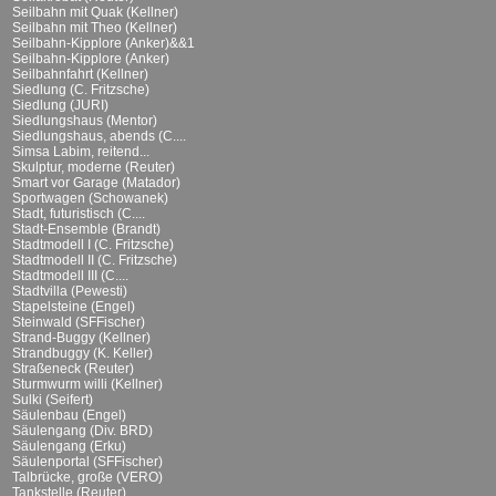
Seilbahn mit Quak (Kellner)
Seilbahn mit Theo (Kellner)
Seilbahn-Kipplore (Anker)&&1
Seilbahn-Kipplore (Anker)
Seilbahnfahrt (Kellner)
Siedlung (C. Fritzsche)
Siedlung (JURI)
Siedlungshaus (Mentor)
Siedlungshaus, abends (C....
Simsa Labim, reitend...
Skulptur, moderne (Reuter)
Smart vor Garage (Matador)
Sportwagen (Schowanek)
Stadt, futuristisch (C....
Stadt-Ensemble (Brandt)
Stadtmodell I (C. Fritzsche)
Stadtmodell II (C. Fritzsche)
Stadtmodell III (C....
Stadtvilla (Pewesti)
Stapelsteine (Engel)
Steinwald (SFFischer)
Strand-Buggy (Kellner)
Strandbuggy (K. Keller)
Straßeneck (Reuter)
Sturmwurm willi (Kellner)
Sulki (Seifert)
Säulenbau (Engel)
Säulengang (Div. BRD)
Säulengang (Erku)
Säulenportal (SFFischer)
Talbrücke, große (VERO)
Tankstelle (Reuter)