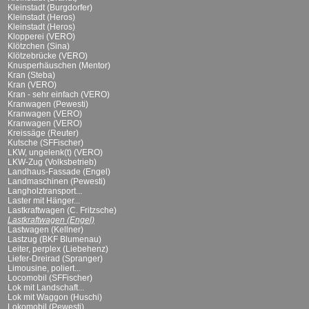
Kleinstadt (Burgdorfer)
Kleinstadt (Heros)
Kleinstadt (Heros)
Klopperei (VERO)
Klötzchen (Sina)
Klötzebrücke (VERO)
Knusperhäuschen (Mentor)
Kran (Steba)
Kran (VERO)
Kran - sehr einfach (VERO)
Kranwagen (Pewesti)
Kranwagen (VERO)
Kranwagen (VERO)
Kreissäge (Reuter)
Kutsche (SFFischer)
LKW, ungelenk(t) (VERO)
LKW-Zug (Volksbetrieb)
Landhaus-Fassade (Engel)
Landmaschinen (Pewesti)
Langholztransport...
Laster mit Hänger...
Lastkraftwagen (C. Fritzsche)
Lastkraftwagen (Engel)
Lastwagen (Kellner)
Lastzug (BKF Blumenau)
Leiter, perplex (Liebehenz)
Liefer-Dreirad (Spranger)
Limousine, poliert...
Locomobil (SFFischer)
Lok mit Landschaft...
Lok mit Waggon (Huschi)
Lokomobil (Pewesti)