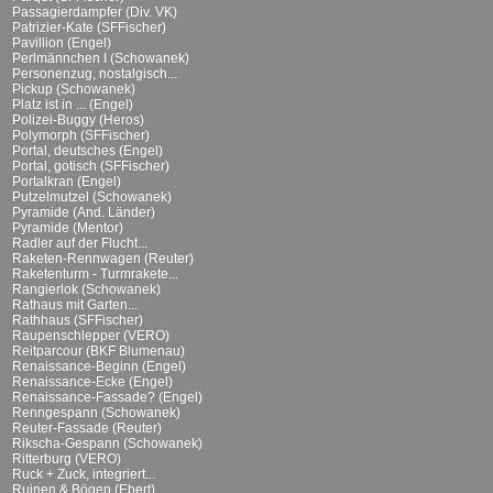
Passagierdampfer (Div. VK)
Patrizier-Kate (SFFischer)
Pavillion (Engel)
Perlmännchen I (Schowanek)
Personenzug, nostalgisch...
Pickup (Schowanek)
Platz ist in ... (Engel)
Polizei-Buggy (Heros)
Polymorph (SFFischer)
Portal, deutsches (Engel)
Portal, gotisch (SFFischer)
Portalkran (Engel)
Putzelmutzel (Schowanek)
Pyramide (And. Länder)
Pyramide (Mentor)
Radler auf der Flucht...
Raketen-Rennwagen (Reuter)
Raketenturm - Turmrakete...
Rangierlok (Schowanek)
Rathaus mit Garten...
Rathhaus (SFFischer)
Raupenschlepper (VERO)
Reitparcour (BKF Blumenau)
Renaissance-Beginn (Engel)
Renaissance-Ecke (Engel)
Renaissance-Fassade? (Engel)
Renngespann (Schowanek)
Reuter-Fassade (Reuter)
Rikscha-Gespann (Schowanek)
Ritterburg (VERO)
Ruck + Zuck, integriert...
Ruinen & Bögen (Ebert)