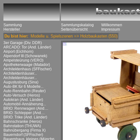
Sammlung
Sammlungskatalog
Willkommen
Hersteller
Seitenübersicht
Impressum
Du bist hier:
Modelle u. Spielszenen
=>
Holzbaukasten
(550)
3er Garage (Div. DDR)
ARCADO: Tor (And. Länder)
Airport (Eichhorn)
Alpendorf III (Schowanek)
Ampelsteürung (VERO)
Apothekerwaage (Matador)
Architektenhaus (SFFischer)
Architektenhäuser...
Architektenhäuser...
Augustusburg (Sina)
Auto-BK für 6 Modelle...
Auto-Rennbahn (Reuter)
Auto-Versuch (Heros)
Autokran (And. Länder)
Automobil-Annäherung...
BRIO: Rennwagen (And....
BRIO: Schlepper (And....
BRIO: Trike (And. Länder)
Bahnschranke (Heros)
Bahnstation (THUWA)
Bahnübergang (Firma X)
Bauerndorf (SFFischer)
Bauernhaus, kleines (Münchn....