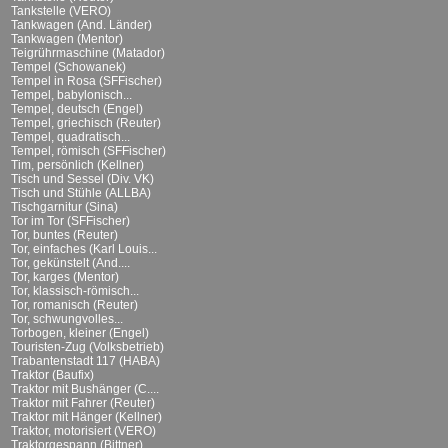
Tankstelle (VERO)
Tankwagen (And. Länder)
Tankwagen (Mentor)
Teigrührmaschine (Matador)
Tempel (Schowanek)
Tempel in Rosa (SFFischer)
Tempel, babylonisch...
Tempel, deutsch (Engel)
Tempel, griechisch (Reuter)
Tempel, quadratisch...
Tempel, römisch (SFFischer)
Tim, persönlich (Kellner)
Tisch und Sessel (Div. VK)
Tisch und Stühle (ALLBA)
Tischgarnitur (Sina)
Tor im Tor (SFFischer)
Tor, buntes (Reuter)
Tor, einfaches (Karl Louis...
Tor, gekünstelt (And....
Tor, karges (Mentor)
Tor, klassisch-römisch...
Tor, romanisch (Reuter)
Tor, schwungvolles...
Torbogen, kleiner (Engel)
Touristen-Zug (Volksbetrieb)
Trabantenstadt 117 (HABA)
Traktor (Baufix)
Traktor mit Bushänger (C....
Traktor mit Fahrer (Reuter)
Traktor mit Hänger (Kellner)
Traktor, motorisiert (VERO)
Traktorgespann (Bittner)