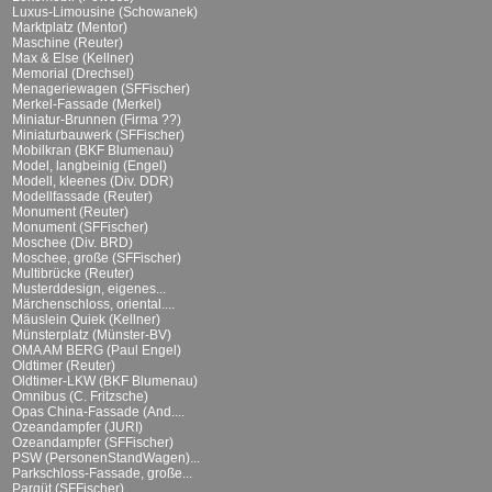
Luxus-Limousine (Schowanek)
Marktplatz (Mentor)
Maschine (Reuter)
Max & Else (Kellner)
Memorial (Drechsel)
Menageriewagen (SFFischer)
Merkel-Fassade (Merkel)
Miniatur-Brunnen (Firma ??)
Miniaturbauwerk (SFFischer)
Mobilkran (BKF Blumenau)
Model, langbeinig (Engel)
Modell, kleenes (Div. DDR)
Modellfassade (Reuter)
Monument (Reuter)
Monument (SFFischer)
Moschee (Div. BRD)
Moschee, große (SFFischer)
Multibrücke (Reuter)
Musterddesign, eigenes...
Märchenschloss, oriental....
Mäuslein Quiek (Kellner)
Münsterplatz (Münster-BV)
OMA AM BERG (Paul Engel)
Oldtimer (Reuter)
Oldtimer-LKW (BKF Blumenau)
Omnibus (C. Fritzsche)
Opas China-Fassade (And....
Ozeandampfer (JURI)
Ozeandampfer (SFFischer)
PSW (PersonenStandWagen)...
Parkschloss-Fassade, große...
Parqüt (SFFischer)