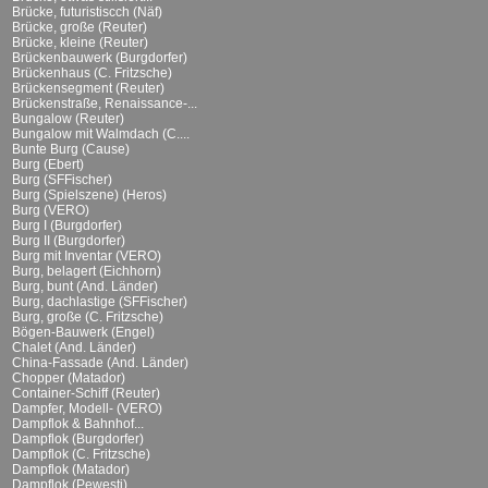
Brücke, futuristiscch (Näf)
Brücke, große (Reuter)
Brücke, kleine (Reuter)
Brückenbauwerk (Burgdorfer)
Brückenhaus (C. Fritzsche)
Brückensegment (Reuter)
Brückenstraße, Renaissance-...
Bungalow (Reuter)
Bungalow mit Walmdach (C....
Bunte Burg (Cause)
Burg (Ebert)
Burg (SFFischer)
Burg (Spielszene) (Heros)
Burg (VERO)
Burg I (Burgdorfer)
Burg II (Burgdorfer)
Burg mit Inventar (VERO)
Burg, belagert (Eichhorn)
Burg, bunt (And. Länder)
Burg, dachlastige (SFFischer)
Burg, große (C. Fritzsche)
Bögen-Bauwerk (Engel)
Chalet (And. Länder)
China-Fassade (And. Länder)
Chopper (Matador)
Container-Schiff (Reuter)
Dampfer, Modell- (VERO)
Dampflok & Bahnhof...
Dampflok (Burgdorfer)
Dampflok (C. Fritzsche)
Dampflok (Matador)
Dampflok (Pewesti)