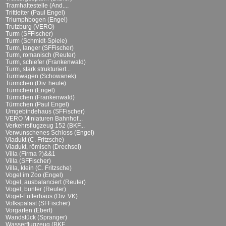
Tramhaltestelle (And....
Trittleiter (Paul Engel)
Triumphbogen (Engel)
Trutzburg (VERO)
Turm (SFFischer)
Turm (Schmidt-Spiele)
Turm, langer (SFFischer)
Turm, romanisch (Reuter)
Turm, schiefer (Frankenwald)
Turm, stark strukturiert...
Turmwagen (Schowanek)
Türmchen (Div. heute)
Türmchen (Engel)
Türmchen (Frankenwald)
Türmchen (Paul Engel)
Umgebindehaus (SFFischer)
VERO Miniaturen Bahnhof...
Verkehrsflugzeug 152 (BKF...
Verwunschenes Schloss (Engel)
Viadukt (C. Fritzsche)
Viadukt, römisch (Drechsel)
Villa (Firma ?)&&1
Villa (SFFischer)
Villa, klein (C. Fritzsche)
Vogel im Zoo (Engel)
Vogel, ausbalanciert (Reuter)
Vogel, bunter (Reuter)
Vogel-Futterhaus (Div. VK)
Volkspalast (SFFischer)
Vorgarten (Ebert)
Wandstück (Spranger)
Wasserflugzeug (BKF