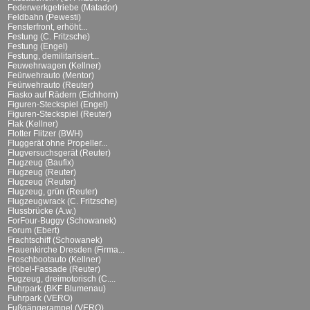
Federwerkgetriebe (Matador)
Feldbahn (Pewesti)
Fensterfront, erhöht...
Festung (C. Fritzsche)
Festung (Engel)
Festung, demilitarisiert...
Feuwehrwagen (Kellner)
Feürwehrauto (Mentor)
Feürwehrauto (Reuter)
Fiasko auf Rädern (Eichhorn)
Figuren-Steckspiel (Engel)
Figuren-Steckspiel (Reuter)
Flak (Kellner)
Flotter Flitzer (BWH)
Fluggerät ohne Propeller...
Flugversuchsgerät (Reuter)
Flugzeug (Baufix)
Flugzeug (Reuter)
Flugzeug (Reuter)
Flugzeug, grün (Reuter)
Flugzeugwrack (C. Fritzsche)
Flussbrücke (A.w.)
ForFour-Buggy (Schowanek)
Forum (Ebert)
Frachtschiff (Schowanek)
Frauenkirche Dresden (Firma...
Froschbootauto (Kellner)
Fröbel-Fassade (Reuter)
Fugzeug, dreimotorisch (C....
Fuhrpark (BKF Blumenau)
Fuhrpark (VERO)
Fußgängerampel (VERO)