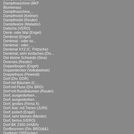
Dampfmaschine (BKF
Blumenau)
Dampfmaschine,...
Dampfmobil (Kellner)
Dampfmobil (Reuter)
Dampfwalze (Matador)
Datscha (VERO)
Denk- oder Mal (Engel)
Denkmal (Engel)
Denkmal - oder so...
Denkmal - oder......
Denkmal XYZ (C. Fritzsche)
Denkmal, sehr einfaches (Div....
Der kleine Schwede (Sina)
Diverses (Reuter)
Doppelbogen (Engel)
Doppeldecker (Volksbetrieb)
Doppelhaus (Pewesti)
Dorf (Div. DDR)
Dorf mit Bäumen (C....
Dorf mit Fluss (Div. BRD)
Dorf mit Rundbäumen (Reuter)
Dorf, ausgestorben...
Dorf, ausgestorben...
Dorf, großes (Firma X)
Dorf, klar: mit Tieren (JURI)
Dorf, poliert (Engel)
Dorf, sehr kleines (Mentor)
Dorf, tierlos (VERO)
Dorf-BK 2360 (HABA)
Dorfbrunnen (Div. BRD)&&1
Dorfplatz (SFFischer)