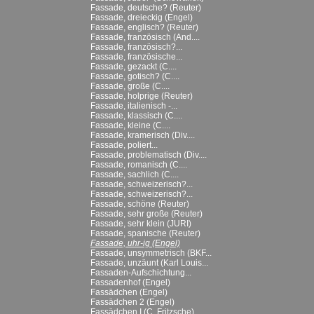
Fassade, deutsche? (Reuter)
Fassade, dreieckig (Engel)
Fassade, englisch? (Reuter)
Fassade, französisch (And....
Fassade, französisch?...
Fassade, französische...
Fassade, gezackt (C....
Fassade, gotisch? (C....
Fassade, große (C....
Fassade, holprige (Reuter)
Fassade, italienisch -...
Fassade, klassisch (C....
Fassade, kleine (C....
Fassade, kramerisch (Div....
Fassade, poliert...
Fassade, problematisch (Div....
Fassade, romanisch (C....
Fassade, sachlich (C....
Fassade, schweizerisch?...
Fassade, schweizerisch?...
Fassade, schöne (Reuter)
Fassade, sehr große (Reuter)
Fassade, sehr klein (JURI)
Fassade, spanische (Reuter)
Fassade, uhr-ig (Engel)
Fassade, unsymmetrisch (BKF...
Fassade, unzäunt (Karl Louis...
Fassaden-Aufschichtung...
Fassadenhof (Engel)
Fassädchen (Engel)
Fassädchen 2 (Engel)
Fassädchen I (C. Fritzsche)