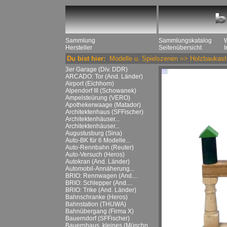
Sammlung
Sammlungskatalog
Hersteller
Seitenübersicht
Du bist hier:
Modelle u. Spielszenen
=>
Holzbaukast
3er Garage (Div. DDR)
ARCADO: Tor (And. Länder)
Airport (Eichhorn)
Alpendorf III (Schowanek)
Ampelsteürung (VERO)
Apothekerwaage (Matador)
Architektenhaus (SFFischer)
Architektenhäuser...
Architektenhäuser...
Augustusburg (Sina)
Auto-BK für 6 Modelle...
Auto-Rennbahn (Reuter)
Auto-Versuch (Heros)
Autokran (And. Länder)
Automobil-Annäherung...
BRIO: Rennwagen (And....
BRIO: Schlepper (And....
BRIO: Trike (And. Länder)
Bahnschranke (Heros)
Bahnstation (THUWA)
Bahnübergang (Firma X)
Bauerndorf (SFFischer)
Bauernhaus, kleines (Münchn....