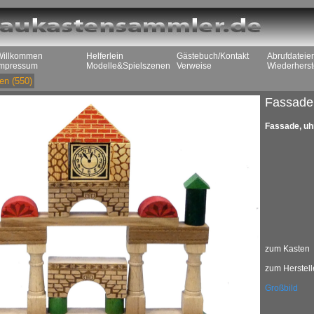
Willkommen
Helferlein
Gästebuch/Kontakt
Abrufdateie
Impressum
Modelle&Spielszenen
Verweise
Wiederherst
en
(550)
Fassade
Fassade, uh
zum Kasten
zum Herstell
Großbild