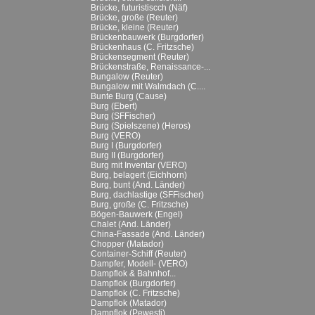
Brücke, futuristiscch (Näf)
Brücke, große (Reuter)
Brücke, kleine (Reuter)
Brückenbauwerk (Burgdorfer)
Brückenhaus (C. Fritzsche)
Brückensegment (Reuter)
Brückenstraße, Renaissance-...
Bungalow (Reuter)
Bungalow mit Walmdach (C....
Bunte Burg (Cause)
Burg (Ebert)
Burg (SFFischer)
Burg (Spielszene) (Heros)
Burg (VERO)
Burg I (Burgdorfer)
Burg II (Burgdorfer)
Burg mit Inventar (VERO)
Burg, belagert (Eichhorn)
Burg, bunt (And. Länder)
Burg, dachlastige (SFFischer)
Burg, große (C. Fritzsche)
Bögen-Bauwerk (Engel)
Chalet (And. Länder)
China-Fassade (And. Länder)
Chopper (Matador)
Container-Schiff (Reuter)
Dampfer, Modell- (VERO)
Dampflok & Bahnhof...
Dampflok (Burgdorfer)
Dampflok (C. Fritzsche)
Dampflok (Matador)
Dampflok (Pewesti)