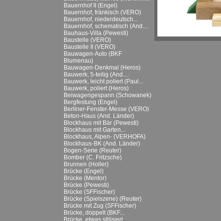
Bauernhof II (Engel)
Bauernhof, fränkisch (VERO)
Bauernhof, niederdeutsch...
Bauernhof, schematisch (And....
Bauhaus-Villa (Pewesti)
Baustelle (VERO)
Baustelle II (VERO)
Bauwagen-Auto (BKF
Blumenau)
Bauwagen-Denkmal (Heros)
Bauwerk, 5-teilig (And....
Bauwerk, leicht poliert (Paul...
Bauwerk, poliert (Heros)
Beiwagengespann (Schowanek)
Bergfestung (Engel)
Berliner-Fenster-Messe (VERO)
Beton-Haus (And. Länder)
Blockhaus mit Bär (Pewesti)
Blockhaus mit Garten...
Blockhaus, Alpen- (VERHOFA)
Blockhaus-BK (And. Länder)
Bogen-Serie (Reuter)
Bomber (C. Fritzsche)
Brunnen (Holler)
Brücke (Engel)
Brücke (Mentor)
Brücke (Pewesti)
Brücke (SFFischer)
Brücke (Spielszene) (Reuter)
Brücke mit Zug (SFFischer)
Brücke, doppelt (BKF...
Brücke, etwas stilisiert...