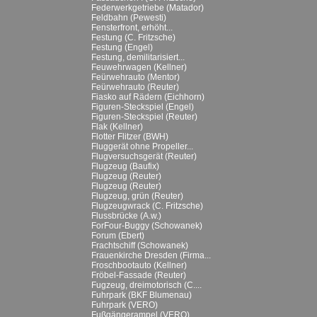
Federwerkgetriebe (Matador)
Feldbahn (Pewesti)
Fensterfront, erhöht...
Festung (C. Fritzsche)
Festung (Engel)
Festung, demilitarisiert...
Feuwehrwagen (Kellner)
Feürwehrauto (Mentor)
Feürwehrauto (Reuter)
Fiasko auf Rädern (Eichhorn)
Figuren-Steckspiel (Engel)
Figuren-Steckspiel (Reuter)
Flak (Kellner)
Flotter Flitzer (BWH)
Fluggerät ohne Propeller...
Flugversuchsgerät (Reuter)
Flugzeug (Baufix)
Flugzeug (Reuter)
Flugzeug (Reuter)
Flugzeug, grün (Reuter)
Flugzeugwrack (C. Fritzsche)
Flussbrücke (A.w.)
ForFour-Buggy (Schowanek)
Forum (Ebert)
Frachtschiff (Schowanek)
Frauenkirche Dresden (Firma...
Froschbootauto (Kellner)
Fröbel-Fassade (Reuter)
Fugzeug, dreimotorisch (C....
Fuhrpark (BKF Blumenau)
Fuhrpark (VERO)
Fußgängerampel (VERO)