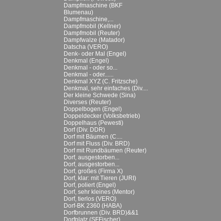
Dampfmaschine (BKF
Blumenau)
Dampfmaschine,...
Dampfmobil (Kellner)
Dampfmobil (Reuter)
Dampfwalze (Matador)
Datscha (VERO)
Denk- oder Mal (Engel)
Denkmal (Engel)
Denkmal - oder so...
Denkmal - oder......
Denkmal XYZ (C. Fritzsche)
Denkmal, sehr einfaches (Div....
Der kleine Schwede (Sina)
Diverses (Reuter)
Doppelbogen (Engel)
Doppeldecker (Volksbetrieb)
Doppelhaus (Pewesti)
Dorf (Div. DDR)
Dorf mit Bäumen (C....
Dorf mit Fluss (Div. BRD)
Dorf mit Rundbäumen (Reuter)
Dorf, ausgestorben...
Dorf, ausgestorben...
Dorf, großes (Firma X)
Dorf, klar: mit Tieren (JURI)
Dorf, poliert (Engel)
Dorf, sehr kleines (Mentor)
Dorf, tierlos (VERO)
Dorf-BK 2360 (HABA)
Dorfbrunnen (Div. BRD)&&1
Dorfplatz (SFFischer)