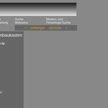
n
Suche
Marken- und
ellung
Bildsuche
Firmenlogo-Suche
<
vorheriges
nächstes
>
nbaukasten
r-ig
er