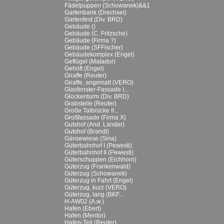
Fädelpuppen (Schowanek)&&1
Gartenbank (Drechsel)
Gartenfest (Div. BRD)
Gebäude ()
Gebäude (C. Fritzsche)
Gebäude (Firma ?)
Gebäude (SFFischer)
Gebäudekomplex (Engel)
Geflügel (Matador)
Gehöft (Engel)
Giraffe (Reuter)
Giraffe, angemalt (VERO)
Glasfenster-Fassade I...
Glockenturm (Div. BRD)
Grabstelle (Reuter)
Große Talbrücke II...
Großfassade (Firma X)
Gutshof (And. Länder)
Gutshof (Brandt)
Gänsewiese (Sina)
Güterbahnhof I (Pewesti)
Güterbahnhof II (Pewesti)
Güterschuppen (Eichhorn)
Güterzug (Frankenwald)
Güterzug (Schowanek)
Güterzug in Fahrt (Engel)
Güterzug, kurz (VERO)
Güterzug, lang (BKF...
H-AW02 (A.w.)
Hafen (Ebert)
Hafen (Mentor)
Hafen-Teil (Reuter)