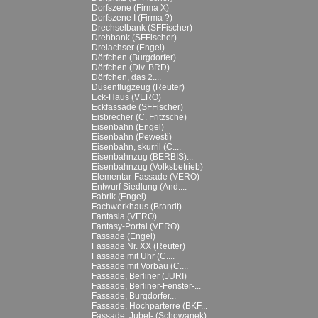
Dorfszene (Firma X)
Dorfszene I (Firma ?)
Drechselbank (SFFischer)
Drehbank (SFFischer)
Dreiachser (Engel)
Dörfchen (Burgdorfer)
Dörfchen (Div. BRD)
Dörfchen, das 2....
Düsenflugzeug (Reuter)
Eck-Haus (VERO)
Eckfassade (SFFischer)
Eisbrecher (C. Fritzsche)
Eisenbahn (Engel)
Eisenbahn (Pewesti)
Eisenbahn, skurril (C....
Eisenbahnzug (BERBIS)...
Eisenbahnzug (Volksbetrieb)
Elementar-Fassade (VERO)
Entwurf Siedlung (And....
Fabrik (Engel)
Fachwerkhaus (Brandt)
Fantasia (VERO)
Fantasy-Portal (VERO)
Fassade (Engel)
Fassade Nr. XX (Reuter)
Fassade mit Uhr (C....
Fassade mit Vorbau (C....
Fassade, Berliner (JURI)
Fassade, Berliner-Fenster-...
Fassade, Burgdorfer...
Fassade, Hochparterre (BKF...
Fassade, Jubel- (Schowanek)