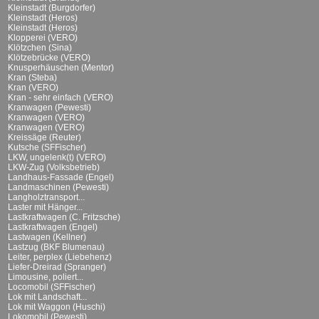
Kleinstadt (Burgdorfer)
Kleinstadt (Heros)
Kleinstadt (Heros)
Klopperei (VERO)
Klötzchen (Sina)
Klötzebrücke (VERO)
Knusperhäuschen (Mentor)
Kran (Steba)
Kran (VERO)
Kran - sehr einfach (VERO)
Kranwagen (Pewesti)
Kranwagen (VERO)
Kranwagen (VERO)
Kreissäge (Reuter)
Kutsche (SFFischer)
LKW, ungelenk(t) (VERO)
LKW-Zug (Volksbetrieb)
Landhaus-Fassade (Engel)
Landmaschinen (Pewesti)
Langholztransport...
Laster mit Hänger...
Lastkraftwagen (C. Fritzsche)
Lastkraftwagen (Engel)
Lastwagen (Kellner)
Lastzug (BKF Blumenau)
Leiter, perplex (Liebehenz)
Liefer-Dreirad (Spranger)
Limousine, poliert...
Locomobil (SFFischer)
Lok mit Landschaft...
Lok mit Waggon (Huschi)
Lokomobil (Pewesti)