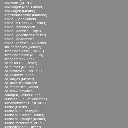
Tankstelle (VERO)
Tankwagen (And. Länder)
Tankwagen (Mentor)
Teigrührmaschine (Matador)
Tempel (Schowanek)
Tempel in Rosa (SFFischer)
Tempel, babylonisch...
Tempel, deutsch (Engel)
Tempel, griechisch (Reuter)
Tempel, quadratisch...
Tempel, römisch (SFFischer)
Tim, persönlich (Kellner)
Tisch und Sessel (Div. VK)
Tisch und Stühle (ALLBA)
Tischgarnitur (Sina)
Tor im Tor (SFFischer)
Tor, buntes (Reuter)
Tor, einfaches (Karl Louis...
Tor, gekünstelt (And....
Tor, karges (Mentor)
Tor, klassisch-römisch...
Tor, romanisch (Reuter)
Tor, schwungvolles...
Torbogen, kleiner (Engel)
Touristen-Zug (Volksbetrieb)
Trabantenstadt 117 (HABA)
Traktor (Baufix)
Traktor mit Bushänger (C....
Traktor mit Fahrer (Reuter)
Traktor mit Hänger (Kellner)
Traktor, motorisiert (VERO)
Traktorgespann (Bittner)