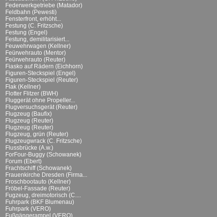
Federwerkgetriebe (Matador)
Feldbahn (Pewesti)
Fensterfront, erhöht...
Festung (C. Fritzsche)
Festung (Engel)
Festung, demilitarisiert...
Feuwehrwagen (Kellner)
Feürwehrauto (Mentor)
Feürwehrauto (Reuter)
Fiasko auf Rädern (Eichhorn)
Figuren-Steckspiel (Engel)
Figuren-Steckspiel (Reuter)
Flak (Kellner)
Flotter Flitzer (BWH)
Fluggerät ohne Propeller...
Flugversuchsgerät (Reuter)
Flugzeug (Baufix)
Flugzeug (Reuter)
Flugzeug (Reuter)
Flugzeug, grün (Reuter)
Flugzeugwrack (C. Fritzsche)
Flussbrücke (A.w.)
ForFour-Buggy (Schowanek)
Forum (Ebert)
Frachtschiff (Schowanek)
Frauenkirche Dresden (Firma...
Froschbootauto (Kellner)
Fröbel-Fassade (Reuter)
Fugzeug, dreimotorisch (C....
Fuhrpark (BKF Blumenau)
Fuhrpark (VERO)
Fußgängerampel (VERO)