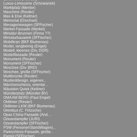
Luxus-Limousine (Schowanek)
Marktplatz (Mentor)
Maschine (Reuter)
Max & Else (Kellner)
Memorial (Drechsel)
Menageriewagen (SFFischer)
Merkel-Fassade (Merkel)
Miniatur-Brunnen (Firma ??)
Miniaturbauwerk (SFFischer)
Mobilkran (BKF Blumenau)
Model, langbeinig (Engel)
Modell, kleenes (Div. DDR)
Modellfassade (Reuter)
Monument (Reuter)
Monument (SFFischer)
Moschee (Div. BRD)
Moschee, große (SFFischer)
Multibrücke (Reuter)
Musterddesign, eigenes...
Märchenschloss, oriental....
Mäuslein Quiek (Kellner)
Münsterplatz (Münster-BV)
OMA AM BERG (Paul Engel)
Oldtimer (Reuter)
Oldtimer-LKW (BKF Blumenau)
Omnibus (C. Fritzsche)
Opas China-Fassade (And....
Ozeandampfer (JURI)
Ozeandampfer (SFFischer)
PSW (PersonenStandWagen)...
Parkschloss-Fassade, große...
Parqüt (SFFischer)