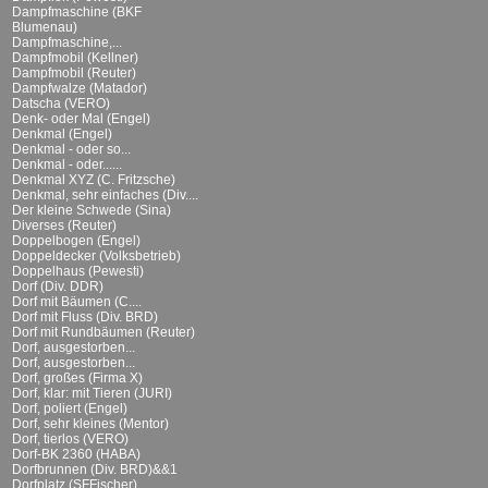
Dampfmaschine (BKF
Blumenau)
Dampfmaschine,...
Dampfmobil (Kellner)
Dampfmobil (Reuter)
Dampfwalze (Matador)
Datscha (VERO)
Denk- oder Mal (Engel)
Denkmal (Engel)
Denkmal - oder so...
Denkmal - oder......
Denkmal XYZ (C. Fritzsche)
Denkmal, sehr einfaches (Div....
Der kleine Schwede (Sina)
Diverses (Reuter)
Doppelbogen (Engel)
Doppeldecker (Volksbetrieb)
Doppelhaus (Pewesti)
Dorf (Div. DDR)
Dorf mit Bäumen (C....
Dorf mit Fluss (Div. BRD)
Dorf mit Rundbäumen (Reuter)
Dorf, ausgestorben...
Dorf, ausgestorben...
Dorf, großes (Firma X)
Dorf, klar: mit Tieren (JURI)
Dorf, poliert (Engel)
Dorf, sehr kleines (Mentor)
Dorf, tierlos (VERO)
Dorf-BK 2360 (HABA)
Dorfbrunnen (Div. BRD)&&1
Dorfplatz (SFFischer)