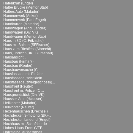
Hafenkran (Engel)
Halbe Brücke (Mentor Stab)
Halbes Auto (Matador)
Hammerwerk (Anker)
Hammerwerk (Paul Engel)
Handkarren (Matador)
Handwagen (And. Länder)
Handwagen (Div. VK)
Handwagen (Mentor Stab)
Haus in 3D (C. Fritzsche)
Haus mit Balkon (SFFischer)
Haus zum Richtfest (Albrecht)
Haus, undicht (BKF Blumenau)
Hausansicht...
Hausbau (Firma ?)
Hausbau (Reuter)
Hausbauversuche (C....
Hausfassade mit Einfahrt...
Hausfassade, sehr klein...
Hausfassade, zweigeschossig...
Hausfront (Reuter)
Hausfront m. Polizei (C....
Hausgrundstück (Div. VK)
Hausser-Auto (Hausser)
Helikopter (Matador)
Helikopter (Reuter)
Hexenhäuschen (Drechsel)
Hochdecker, 3-motorig (BKF...
Hochdecker, landend (Engel)
Hochhaus mit Schafsherde...
Hohes-Haus-Front (VEB...
Holzsteine, aufgestapelt...