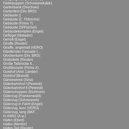
Fädelpuppen (Schowanek)&&1
Gartenbank (Drechsel)
Gartenfest (Div. BRD)
Gebäude ()
Gebäude (C. Fritzsche)
Gebäude (Firma ?)
Gebäude (SFFischer)
Gebäudekomplex (Engel)
Geflügel (Matador)
Gehöft (Engel)
Giraffe (Reuter)
Giraffe, angemalt (VERO)
Glasfenster-Fassade I...
Glockenturm (Div. BRD)
Grabstelle (Reuter)
Große Talbrücke II...
Großfassade (Firma X)
Gutshof (And. Länder)
Gutshof (Brandt)
Gänsewiese (Sina)
Güterbahnhof I (Pewesti)
Güterbahnhof II (Pewesti)
Güterschuppen (Eichhorn)
Güterzug (Frankenwald)
Güterzug (Schowanek)
Güterzug in Fahrt (Engel)
Güterzug, kurz (VERO)
Güterzug, lang (BKF...
H-AW02 (A.w.)
Hafen (Ebert)
Hafen (Mentor)
Hafen-Teil (Reuter)