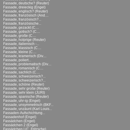
Fassade, deutsche? (Reuter)
Fassade, dreieckig (Engel)
Fassade, englisch? (Reuter)
Fassade, französisch (And....
Fassade, französisch?...
Fassade, französische...
Fassade, gezackt (C....
Fassade, gotisch? (C....
Fassade, große (C....
Fassade, holprige (Reuter)
Fassade, italienisch -...
Fassade, klassisch (C....
Fassade, kleine (C....
Fassade, kramerisch (Div....
Fassade, poliert...
Fassade, problematisch (Div....
Fassade, romanisch (C....
Fassade, sachlich (C....
Fassade, schweizerisch?...
Fassade, schweizerisch?...
Fassade, schöne (Reuter)
Fassade, sehr große (Reuter)
Fassade, sehr klein (JURI)
Fassade, spanische (Reuter)
Fassade, uhr-ig (Engel)
Fassade, unsymmetrisch (BKF...
Fassade, unzäunt (Karl Louis...
Fassaden-Aufschichtung...
Fassadenhof (Engel)
Fassädchen (Engel)
Fassädchen 2 (Engel)
Fassädchen I (C. Fritzsche)