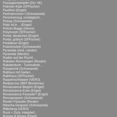
Passagierdampfer (Div. VK)
Patrizier-Kate (SFFischer)
Pavillion (Engel)
Perlmännchen I (Schowanek)
Personenzug, nostalgisch...
Pickup (Schowanek)
Platz ist in ... (Engel)
Polizei-Buggy (Heros)
Polymorph (SFFischer)
Portal, deutsches (Engel)
Portal, gotisch (SFFischer)
Portalkran (Engel)
Putzelmutzel (Schowanek)
Pyramide (And. Länder)
Pyramide (Mentor)
Radler auf der Flucht...
Raketen-Rennwagen (Reuter)
Raketenturm - Turmrakete...
Rangierlok (Schowanek)
Rathaus mit Garten...
Rathhaus (SFFischer)
Raupenschlepper (VERO)
Reitparcour (BKF Blumenau)
Renaissance-Beginn (Engel)
Renaissance-Ecke (Engel)
Renaissance-Fassade? (Engel)
Renngespann (Schowanek)
Reuter-Fassade (Reuter)
Rikscha-Gespann (Schowanek)
Ritterburg (VERO)
Ruck + Zuck, integriert...
Ruinen & Bögen (Ebert)