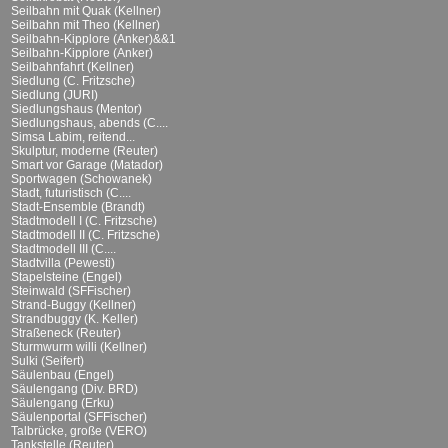
Seilbahn mit Quak (Kellner)
Seilbahn mit Theo (Kellner)
Seilbahn-Kipplore (Anker)&&1
Seilbahn-Kipplore (Anker)
Seilbahnfahrt (Kellner)
Siedlung (C. Fritzsche)
Siedlung (JURI)
Siedlungshaus (Mentor)
Siedlungshaus, abends (C....
Simsa Labim, reitend...
Skulptur, moderne (Reuter)
Smart vor Garage (Matador)
Sportwagen (Schowanek)
Stadt, futuristisch (C....
Stadt-Ensemble (Brandt)
Stadtmodell I (C. Fritzsche)
Stadtmodell II (C. Fritzsche)
Stadtmodell III (C....
Stadtvilla (Pewesti)
Stapelsteine (Engel)
Steinwald (SFFischer)
Strand-Buggy (Kellner)
Strandbuggy (K. Keller)
Straßeneck (Reuter)
Sturmwurm willi (Kellner)
Sulki (Seifert)
Säulenbau (Engel)
Säulengang (Div. BRD)
Säulengang (Erku)
Säulenportal (SFFischer)
Talbrücke, große (VERO)
Tankstelle (Reuter)