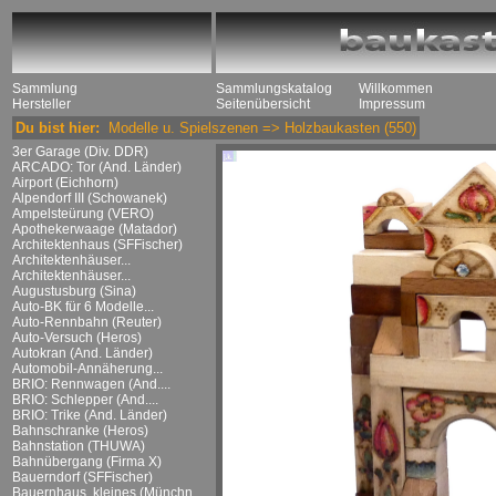
Sammlung
Sammlungskatalog
Willkommen
Hersteller
Seitenübersicht
Impressum
Du bist hier:
Modelle u. Spielszenen
=>
Holzbaukasten
(550)
3er Garage (Div. DDR)
ARCADO: Tor (And. Länder)
Airport (Eichhorn)
Alpendorf III (Schowanek)
Ampelsteürung (VERO)
Apothekerwaage (Matador)
Architektenhaus (SFFischer)
Architektenhäuser...
Architektenhäuser...
Augustusburg (Sina)
Auto-BK für 6 Modelle...
Auto-Rennbahn (Reuter)
Auto-Versuch (Heros)
Autokran (And. Länder)
Automobil-Annäherung...
BRIO: Rennwagen (And....
BRIO: Schlepper (And....
BRIO: Trike (And. Länder)
Bahnschranke (Heros)
Bahnstation (THUWA)
Bahnübergang (Firma X)
Bauerndorf (SFFischer)
Bauernhaus, kleines (Münchn....