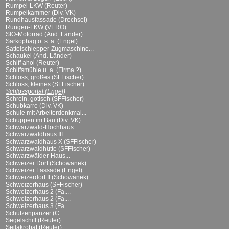
Rumpel-LKW (Reuter)
Rumpelkammer (Div. VK)
Rundhausfassade (Drechsel)
Rungen-LKW (VERO)
SIO-Motorrad (And. Länder)
Sarkophag o. s. ä. (Engel)
Sattelschlepper-Zugmaschine...
Schaukel (And. Länder)
Schiff ahoi (Reuter)
Schiffsmühle u. a. (Firma ?)
Schloss, großes (SFFischer)
Schloss, kleines (SFFischer)
Schlossportal (Engel)
Schrein, gotisch (SFFischer)
Schubkarre (Div. VK)
Schule mit Arbeiterdenkmal...
Schuppen im Bau (Div. VK)
Schwarzwald-Hochhaus...
Schwarzwaldhaus III...
Schwarzwaldhaus X (SFFischer)
Schwarzwaldhütte (SFFischer)
Schwarzwälder-Haus...
Schweizer Dorf (Schowanek)
Schweizer Fassade (Engel)
Schweizerdorf II (Schowanek)
Schweizerhaus (SFFischer)
Schweizerhaus 2 (Fa....
Schweizerhaus 2 (Fa....
Schweizerhaus 3 (Fa....
Schützenpanzer (C....
Segelschiff (Reuter)
Seilakrobat (Reuter)