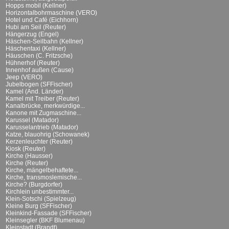
Hopps mobil (Kellner)
Horizontalbohrmaschine (VERO)
Hotel und Café (Eichhorn)
Hubi am Seil (Reuter)
Hängerzug (Engel)
Häschen-Seilbahn (Kellner)
Häschentaxi (Kellner)
Häuschen (C. Fritzsche)
Hühnerhof (Reuter)
Innenhof außen (Cause)
Jeep (VERO)
Jubelbogen (SFFischer)
Kamel (And. Länder)
Kamel mit Treiber (Reuter)
Kanalbrücke, merkwürdige...
Kanone mit Zugmaschine...
Karussel (Matador)
Karusselantrieb (Matador)
Katze, blauohrig (Schowanek)
Kerzenleuchter (Reuter)
Kiosk (Reuter)
Kirche (Hausser)
Kirche (Reuter)
Kirche, mängelbehaftete...
Kirche, transmoslemische...
Kirche? (Burgdorfer)
Kirchlein unbestimmter...
Klein-Sotschi (Spielzeug)
Kleine Burg (SFFischer)
Kleinkind-Fassade (SFFischer)
Kleinsegler (BKF Blumenau)
Kleinstadt (Brandt)