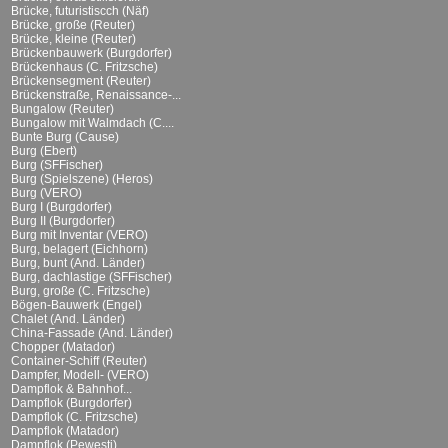
Brücke, futuristiscch (Näf)
Brücke, große (Reuter)
Brücke, kleine (Reuter)
Brückenbauwerk (Burgdorfer)
Brückenhaus (C. Fritzsche)
Brückensegment (Reuter)
Brückenstraße, Renaissance-...
Bungalow (Reuter)
Bungalow mit Walmdach (C....
Bunte Burg (Cause)
Burg (Ebert)
Burg (SFFischer)
Burg (Spielszene) (Heros)
Burg (VERO)
Burg I (Burgdorfer)
Burg II (Burgdorfer)
Burg mit Inventar (VERO)
Burg, belagert (Eichhorn)
Burg, bunt (And. Länder)
Burg, dachlastige (SFFischer)
Burg, große (C. Fritzsche)
Bögen-Bauwerk (Engel)
Chalet (And. Länder)
China-Fassade (And. Länder)
Chopper (Matador)
Container-Schiff (Reuter)
Dampfer, Modell- (VERO)
Dampflok & Bahnhof...
Dampflok (Burgdorfer)
Dampflok (C. Fritzsche)
Dampflok (Matador)
Dampflok (Pewesti)