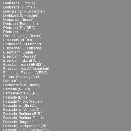
Dorfszene (Firma X)
Dorfszene I (Firma ?)
Drechselbank (SFFischer)
Drehbank (SFFischer)
Dreiachser (Engel)
Dörfchen (Burgdorfer)
Dörfchen (Div. BRD)
Dörfchen, das 2....
Düsenflugzeug (Reuter)
Eck-Haus (VERO)
Eckfassade (SFFischer)
Eisbrecher (C. Fritzsche)
Eisenbahn (Engel)
Eisenbahn (Pewesti)
Eisenbahn, skurril (C....
Eisenbahnzug (BERBIS)...
Eisenbahnzug (Volksbetrieb)
Elementar-Fassade (VERO)
Entwurf Siedlung (And....
Fabrik (Engel)
Fachwerkhaus (Brandt)
Fantasia (VERO)
Fantasy-Portal (VERO)
Fassade (Engel)
Fassade Nr. XX (Reuter)
Fassade mit Uhr (C....
Fassade mit Vorbau (C....
Fassade, Berliner (JURI)
Fassade, Berliner-Fenster-...
Fassade, Burgdorfer...
Fassade, Hochparterre (BKF...
Fassade, Jubel- (Schowanek)