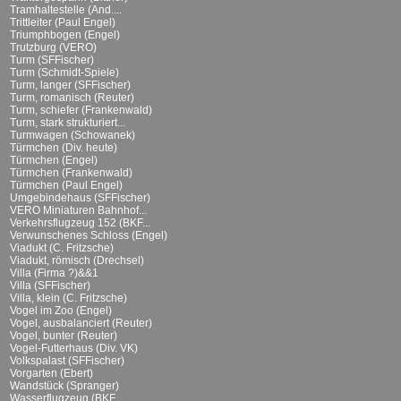
Tramhaltestelle (And....
Trittleiter (Paul Engel)
Triumphbogen (Engel)
Trutzburg (VERO)
Turm (SFFischer)
Turm (Schmidt-Spiele)
Turm, langer (SFFischer)
Turm, romanisch (Reuter)
Turm, schiefer (Frankenwald)
Turm, stark strukturiert...
Turmwagen (Schowanek)
Türmchen (Div. heute)
Türmchen (Engel)
Türmchen (Frankenwald)
Türmchen (Paul Engel)
Umgebindehaus (SFFischer)
VERO Miniaturen Bahnhof...
Verkehrsflugzeug 152 (BKF...
Verwunschenes Schloss (Engel)
Viadukt (C. Fritzsche)
Viadukt, römisch (Drechsel)
Villa (Firma ?)&&1
Villa (SFFischer)
Villa, klein (C. Fritzsche)
Vogel im Zoo (Engel)
Vogel, ausbalanciert (Reuter)
Vogel, bunter (Reuter)
Vogel-Futterhaus (Div. VK)
Volkspalast (SFFischer)
Vorgarten (Ebert)
Wandstück (Spranger)
Wasserflugzeug (BKF