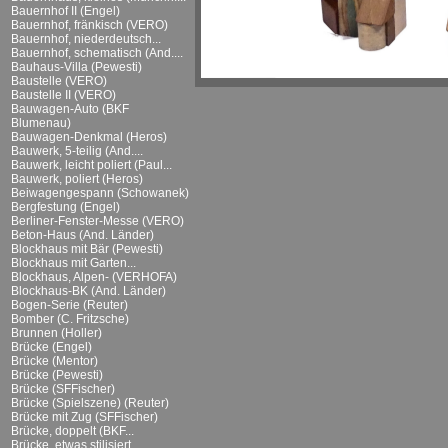
Bauernhof II (Engel)
Bauernhof, fränkisch (VERO)
Bauernhof, niederdeutsch...
Bauernhof, schematisch (And....
Bauhaus-Villa (Pewesti)
Baustelle (VERO)
Baustelle II (VERO)
Bauwagen-Auto (BKF
Blumenau)
Bauwagen-Denkmal (Heros)
Bauwerk, 5-teilig (And....
Bauwerk, leicht poliert (Paul...
Bauwerk, poliert (Heros)
Beiwagengespann (Schowanek)
Bergfestung (Engel)
Berliner-Fenster-Messe (VERO)
Beton-Haus (And. Länder)
Blockhaus mit Bär (Pewesti)
Blockhaus mit Garten...
Blockhaus, Alpen- (VERHOFA)
Blockhaus-BK (And. Länder)
Bogen-Serie (Reuter)
Bomber (C. Fritzsche)
Brunnen (Holler)
Brücke (Engel)
Brücke (Mentor)
Brücke (Pewesti)
Brücke (SFFischer)
Brücke (Spielszene) (Reuter)
Brücke mit Zug (SFFischer)
Brücke, doppelt (BKF...
Brücke, etwas stilisiert...