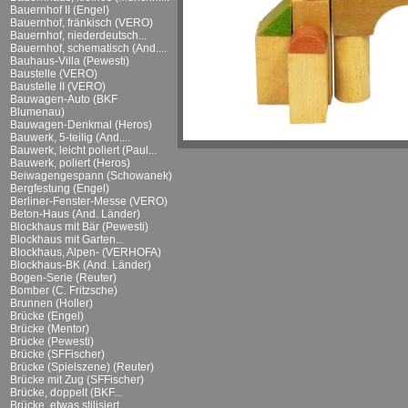
Bauernhof II (Engel)
Bauernhof, fränkisch (VERO)
Bauernhof, niederdeutsch...
Bauernhof, schematisch (And....
Bauhaus-Villa (Pewesti)
Baustelle (VERO)
Baustelle II (VERO)
Bauwagen-Auto (BKF
Blumenau)
Bauwagen-Denkmal (Heros)
Bauwerk, 5-teilig (And....
Bauwerk, leicht poliert (Paul...
Bauwerk, poliert (Heros)
Beiwagengespann (Schowanek)
Bergfestung (Engel)
Berliner-Fenster-Messe (VERO)
Beton-Haus (And. Länder)
Blockhaus mit Bär (Pewesti)
Blockhaus mit Garten...
Blockhaus, Alpen- (VERHOFA)
Blockhaus-BK (And. Länder)
Bogen-Serie (Reuter)
Bomber (C. Fritzsche)
Brunnen (Holler)
Brücke (Engel)
Brücke (Mentor)
Brücke (Pewesti)
Brücke (SFFischer)
Brücke (Spielszene) (Reuter)
Brücke mit Zug (SFFischer)
Brücke, doppelt (BKF...
Brücke, etwas stilisiert...