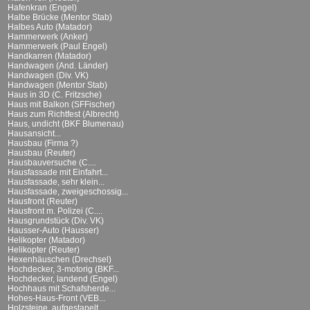
Hafenkran (Engel)
Halbe Brücke (Mentor Stab)
Halbes Auto (Matador)
Hammerwerk (Anker)
Hammerwerk (Paul Engel)
Handkarren (Matador)
Handwagen (And. Länder)
Handwagen (Div. VK)
Handwagen (Mentor Stab)
Haus in 3D (C. Fritzsche)
Haus mit Balkon (SFFischer)
Haus zum Richtfest (Albrecht)
Haus, undicht (BKF Blumenau)
Hausansicht...
Hausbau (Firma ?)
Hausbau (Reuter)
Hausbauversuche (C....
Hausfassade mit Einfahrt...
Hausfassade, sehr klein...
Hausfassade, zweigeschossig...
Hausfront (Reuter)
Hausfront m. Polizei (C....
Hausgrundstück (Div. VK)
Hausser-Auto (Hausser)
Helikopter (Matador)
Helikopter (Reuter)
Hexenhäuschen (Drechsel)
Hochdecker, 3-motorig (BKF...
Hochdecker, landend (Engel)
Hochhaus mit Schafsherde...
Hohes-Haus-Front (VEB...
Holzsteine, aufgestapelt...