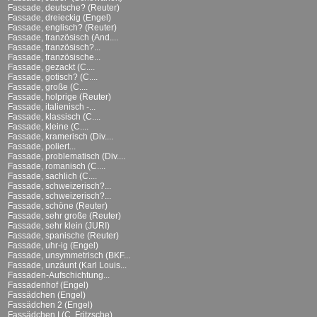
Fassade, deutsche? (Reuter)
Fassade, dreieckig (Engel)
Fassade, englisch? (Reuter)
Fassade, französisch (And....
Fassade, französisch?...
Fassade, französische...
Fassade, gezackt (C....
Fassade, gotisch? (C....
Fassade, große (C....
Fassade, holprige (Reuter)
Fassade, italienisch -...
Fassade, klassisch (C....
Fassade, kleine (C....
Fassade, kramerisch (Div....
Fassade, poliert...
Fassade, problematisch (Div....
Fassade, romanisch (C....
Fassade, sachlich (C....
Fassade, schweizerisch?...
Fassade, schweizerisch?...
Fassade, schöne (Reuter)
Fassade, sehr große (Reuter)
Fassade, sehr klein (JURI)
Fassade, spanische (Reuter)
Fassade, uhr-ig (Engel)
Fassade, unsymmetrisch (BKF...
Fassade, unzäunt (Karl Louis...
Fassaden-Aufschichtung...
Fassadenhof (Engel)
Fassädchen (Engel)
Fassädchen 2 (Engel)
Fassädchen I (C. Fritzsche)