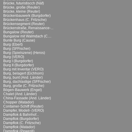
Brücke, futuristiscch (Näf)
Brücke, große (Reuter)
Brücke, kleine (Reuter)
Brückenbauwerk (Burgdorfer)
Brückenhaus (C. Fritzsche)
Brückensegment (Reuter)
Brückenstraße, Renaissance-...
Bungalow (Reuter)
Bungalow mit Walmdach (C....
Bunte Burg (Cause)
Burg (Ebert)
Burg (SFFischer)
Burg (Spielszene) (Heros)
Burg (VERO)
Burg I (Burgdorfer)
Burg II (Burgdorfer)
Burg mit Inventar (VERO)
Burg, belagert (Eichhorn)
Burg, bunt (And. Länder)
Burg, dachlastige (SFFischer)
Burg, große (C. Fritzsche)
Bögen-Bauwerk (Engel)
Chalet (And. Länder)
China-Fassade (And. Länder)
Chopper (Matador)
Container-Schiff (Reuter)
Dampfer, Modell- (VERO)
Dampflok & Bahnhof...
Dampflok (Burgdorfer)
Dampflok (C. Fritzsche)
Dampflok (Matador)
Dampflok (Pewesti)