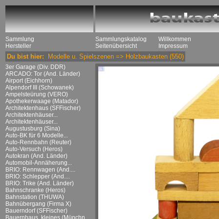
Sammlung
Sammlungskatalog
Willkommen
Hersteller
Seitenübersicht
Impressum
Du bist hier:
Modelle u. Spielszenen
=>
Holzbaukasten
(550)
3er Garage (Div. DDR)
ARCADO: Tor (And. Länder)
Airport (Eichhorn)
Alpendorf III (Schowanek)
Ampelsteürung (VERO)
Apothekerwaage (Matador)
Architektenhaus (SFFischer)
Architektenhäuser...
Architektenhäuser...
Augustusburg (Sina)
Auto-BK für 6 Modelle...
Auto-Rennbahn (Reuter)
Auto-Versuch (Heros)
Autokran (And. Länder)
Automobil-Annäherung...
BRIO: Rennwagen (And....
BRIO: Schlepper (And....
BRIO: Trike (And. Länder)
Bahnschranke (Heros)
Bahnstation (THUWA)
Bahnübergang (Firma X)
Bauerndorf (SFFischer)
Bauernhaus, kleines (Münchn....