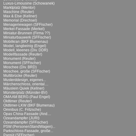
Luxus-Limousine (Schowanek)
Marktplatz (Mentor)
Maschine (Reuter)
Max & Else (Kellner)
Memorial (Drechsel)
Menageriewagen (SFFischer)
Merkel-Fassade (Merkel)
Miniatur-Brunnen (Firma ??)
Miniaturbauwerk (SFFischer)
Mobilkran (BKF Blumenau)
Model, langbeinig (Engel)
Modell, kleenes (Div. DDR)
Modellfassade (Reuter)
Monument (Reuter)
Monument (SFFischer)
Moschee (Div. BRD)
Moschee, große (SFFischer)
Multibrücke (Reuter)
Musterddesign, eigenes...
Märchenschloss, oriental....
Mäuslein Quiek (Kellner)
Münsterplatz (Münster-BV)
OMA AM BERG (Paul Engel)
Oldtimer (Reuter)
Oldtimer-LKW (BKF Blumenau)
Omnibus (C. Fritzsche)
Opas China-Fassade (And....
Ozeandampfer (JURI)
Ozeandampfer (SFFischer)
PSW (PersonenStandWagen)...
Parkschloss-Fassade, große...
Parqüt (SFFischer)