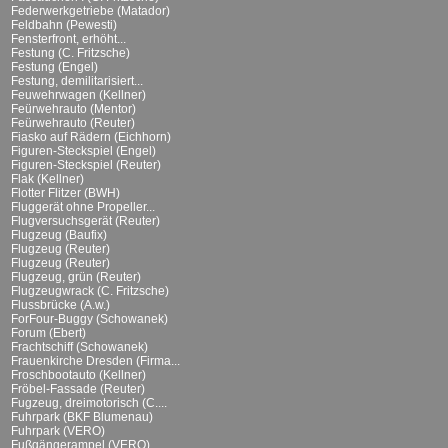
Federwerkgetriebe (Matador)
Feldbahn (Pewesti)
Fensterfront, erhöht...
Festung (C. Fritzsche)
Festung (Engel)
Festung, demilitarisiert...
Feuwehrwagen (Kellner)
Feürwehrauto (Mentor)
Feürwehrauto (Reuter)
Fiasko auf Rädern (Eichhorn)
Figuren-Steckspiel (Engel)
Figuren-Steckspiel (Reuter)
Flak (Kellner)
Flotter Flitzer (BWH)
Fluggerät ohne Propeller...
Flugversuchsgerät (Reuter)
Flugzeug (Baufix)
Flugzeug (Reuter)
Flugzeug (Reuter)
Flugzeug, grün (Reuter)
Flugzeugwrack (C. Fritzsche)
Flussbrücke (A.w.)
ForFour-Buggy (Schowanek)
Forum (Ebert)
Frachtschiff (Schowanek)
Frauenkirche Dresden (Firma...
Froschbootauto (Kellner)
Fröbel-Fassade (Reuter)
Fugzeug, dreimotorisch (C....
Fuhrpark (BKF Blumenau)
Fuhrpark (VERO)
Fußgängerampel (VERO)