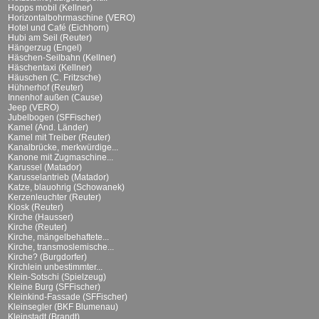
Hopps mobil (Kellner)
Horizontalbohrmaschine (VERO)
Hotel und Café (Eichhorn)
Hubi am Seil (Reuter)
Hängerzug (Engel)
Häschen-Seilbahn (Kellner)
Häschentaxi (Kellner)
Häuschen (C. Fritzsche)
Hühnerhof (Reuter)
Innenhof außen (Cause)
Jeep (VERO)
Jubelbogen (SFFischer)
Kamel (And. Länder)
Kamel mit Treiber (Reuter)
Kanalbrücke, merkwürdige...
Kanone mit Zugmaschine...
Karussel (Matador)
Karusselantrieb (Matador)
Katze, blauohrig (Schowanek)
Kerzenleuchter (Reuter)
Kiosk (Reuter)
Kirche (Hausser)
Kirche (Reuter)
Kirche, mängelbehaftete...
Kirche, transmoslemische...
Kirche? (Burgdorfer)
Kirchlein unbestimmter...
Klein-Sotschi (Spielzeug)
Kleine Burg (SFFischer)
Kleinkind-Fassade (SFFischer)
Kleinsegler (BKF Blumenau)
Kleinstadt (Brandt)