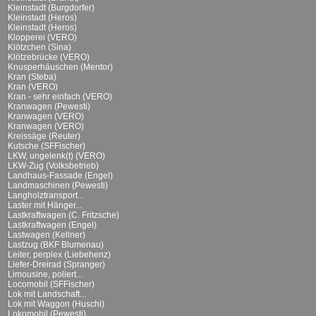
Kleinstadt (Burgdorfer)
Kleinstadt (Heros)
Kleinstadt (Heros)
Klopperei (VERO)
Klötzchen (Sina)
Klötzebrücke (VERO)
Knusperhäuschen (Mentor)
Kran (Steba)
Kran (VERO)
Kran - sehr einfach (VERO)
Kranwagen (Pewesti)
Kranwagen (VERO)
Kranwagen (VERO)
Kreissäge (Reuter)
Kutsche (SFFischer)
LKW, ungelenk(t) (VERO)
LKW-Zug (Volksbetrieb)
Landhaus-Fassade (Engel)
Landmaschinen (Pewesti)
Langholztransport...
Laster mit Hänger...
Lastkraftwagen (C. Fritzsche)
Lastkraftwagen (Engel)
Lastwagen (Kellner)
Lastzug (BKF Blumenau)
Leiter, perplex (Liebehenz)
Liefer-Dreirad (Spranger)
Limousine, poliert...
Locomobil (SFFischer)
Lok mit Landschaft...
Lok mit Waggon (Huschi)
Lokomobil (Pewesti)