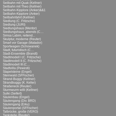
Seilbahn mit Quak (Kellner)
Seilbahn mit Theo (Kellner)
Seilbahn-Kipplore (Anker)&&1
Seilbahn-Kipplore (Anker)
Seilbahnfahrt (Kellner)
Siedlung (C. Fritzsche)
Siedlung (JURI)
Siedlungshaus (Mentor)
Siedlungshaus, abends (C....
Simsa Labim, reitend...
Skulptur, moderne (Reuter)
Smart vor Garage (Matador)
Sportwagen (Schowanek)
Stadt, futuristisch (C....
Stadt-Ensemble (Brandt)
Stadtmodell I (C. Fritzsche)
Stadtmodell II (C. Fritzsche)
Stadtmodell III (C....
Stadtvilla (Pewesti)
Stapelsteine (Engel)
Steinwald (SFFischer)
Strand-Buggy (Kellner)
Strandbuggy (K. Keller)
Straßeneck (Reuter)
Sturmwurm willi (Kellner)
Sulki (Seifert)
Säulenbau (Engel)
Säulengang (Div. BRD)
Säulengang (Erku)
Säulenportal (SFFischer)
Talbrücke, große (VERO)
Tankstelle (Reuter)