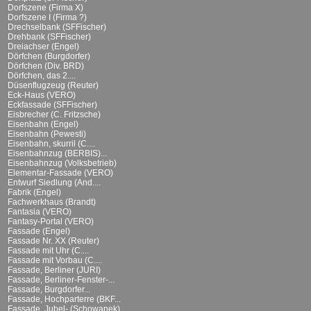
Dorfszene (Firma X)
Dorfszene I (Firma ?)
Drechselbank (SFFischer)
Drehbank (SFFischer)
Dreiachser (Engel)
Dörfchen (Burgdorfer)
Dörfchen (Div. BRD)
Dörfchen, das 2....
Düsenflugzeug (Reuter)
Eck-Haus (VERO)
Eckfassade (SFFischer)
Eisbrecher (C. Fritzsche)
Eisenbahn (Engel)
Eisenbahn (Pewesti)
Eisenbahn, skurril (C....
Eisenbahnzug (BERBIS)...
Eisenbahnzug (Volksbetrieb)
Elementar-Fassade (VERO)
Entwurf Siedlung (And....
Fabrik (Engel)
Fachwerkhaus (Brandt)
Fantasia (VERO)
Fantasy-Portal (VERO)
Fassade (Engel)
Fassade Nr. XX (Reuter)
Fassade mit Uhr (C....
Fassade mit Vorbau (C....
Fassade, Berliner (JURI)
Fassade, Berliner-Fenster-...
Fassade, Burgdorfer...
Fassade, Hochparterre (BKF...
Fassade, Jubel- (Schowanek)