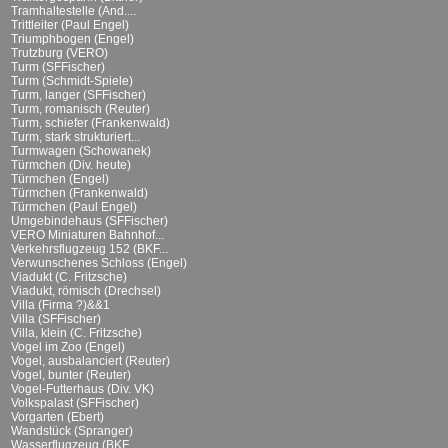
Tramhaltestelle (And....
Trittleiter (Paul Engel)
Triumphbogen (Engel)
Trutzburg (VERO)
Turm (SFFischer)
Turm (Schmidt-Spiele)
Turm, langer (SFFischer)
Turm, romanisch (Reuter)
Turm, schiefer (Frankenwald)
Turm, stark strukturiert...
Turmwagen (Schowanek)
Türmchen (Div. heute)
Türmchen (Engel)
Türmchen (Frankenwald)
Türmchen (Paul Engel)
Umgebindehaus (SFFischer)
VERO Miniaturen Bahnhof...
Verkehrsflugzeug 152 (BKF...
Verwunschenes Schloss (Engel)
Viadukt (C. Fritzsche)
Viadukt, römisch (Drechsel)
Villa (Firma ?)&&1
Villa (SFFischer)
Villa, klein (C. Fritzsche)
Vogel im Zoo (Engel)
Vogel, ausbalanciert (Reuter)
Vogel, bunter (Reuter)
Vogel-Futterhaus (Div. VK)
Volkspalast (SFFischer)
Vorgarten (Ebert)
Wandstück (Spranger)
Wasserflugzeug (BKF