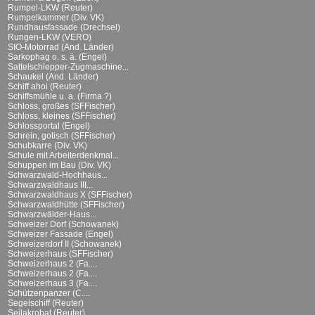
Rumpel-LKW (Reuter)
Rumpelkammer (Div. VK)
Rundhausfassade (Drechsel)
Rungen-LKW (VERO)
SIO-Motorrad (And. Länder)
Sarkophag o. s. ä. (Engel)
Sattelschlepper-Zugmaschine...
Schaukel (And. Länder)
Schiff ahoi (Reuter)
Schiffsmühle u. a. (Firma ?)
Schloss, großes (SFFischer)
Schloss, kleines (SFFischer)
Schlossportal (Engel)
Schrein, gotisch (SFFischer)
Schubkarre (Div. VK)
Schule mit Arbeiterdenkmal...
Schuppen im Bau (Div. VK)
Schwarzwald-Hochhaus...
Schwarzwaldhaus III...
Schwarzwaldhaus X (SFFischer)
Schwarzwaldhütte (SFFischer)
Schwarzwälder-Haus...
Schweizer Dorf (Schowanek)
Schweizer Fassade (Engel)
Schweizerdorf II (Schowanek)
Schweizerhaus (SFFischer)
Schweizerhaus 2 (Fa....
Schweizerhaus 2 (Fa....
Schweizerhaus 3 (Fa....
Schützenpanzer (C....
Segelschiff (Reuter)
Seilakrobat (Reuter)