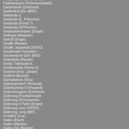
Fädelpuppen (Schowanek)&&1
Gartenbank (Drechsel)
Gartenfest (Div. BRD)
Gebäude ()
Gebäude (C. Fritzsche)
Gebäude (Firma ?)
Gebäude (SFFischer)
Gebäudekomplex (Engel)
Geflügel (Matador)
Gehöft (Engel)
Giraffe (Reuter)
Giraffe, angemalt (VERO)
Glasfenster-Fassade I...
Glockenturm (Div. BRD)
Grabstelle (Reuter)
Große Talbrücke II...
Großfassade (Firma X)
Gutshof (And. Länder)
Gutshof (Brandt)
Gänsewiese (Sina)
Güterbahnhof I (Pewesti)
Güterbahnhof II (Pewesti)
Güterschuppen (Eichhorn)
Güterzug (Frankenwald)
Güterzug (Schowanek)
Güterzug in Fahrt (Engel)
Güterzug, kurz (VERO)
Güterzug, lang (BKF...
H-AW02 (A.w.)
Hafen (Ebert)
Hafen (Mentor)
Hafen-Teil (Reuter)