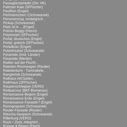
Passagierdampfer (Div. VK)
Patrizier-Kate (SFFischer)
Pavillion (Engel)
Perlmännchen I (Schowanek)
Personenzug, nostalgisch...
Pickup (Schowanek)
Platz ist in ... (Engel)
Polizei-Buggy (Heros)
Polymorph (SFFischer)
Portal, deutsches (Engel)
Portal, gotisch (SFFischer)
Portalkran (Engel)
Putzelmutzel (Schowanek)
Pyramide (And. Länder)
Pyramide (Mentor)
Radler auf der Flucht...
Raketen-Rennwagen (Reuter)
Raketenturm - Turmrakete...
Rangierlok (Schowanek)
Rathaus mit Garten...
Rathhaus (SFFischer)
Raupenschlepper (VERO)
Reitparcour (BKF Blumenau)
Renaissance-Beginn (Engel)
Renaissance-Ecke (Engel)
Renaissance-Fassade? (Engel)
Renngespann (Schowanek)
Reuter-Fassade (Reuter)
Rikscha-Gespann (Schowanek)
Ritterburg (VERO)
Ruck + Zuck, integriert...
Ruinen & Bögen (Ebert)