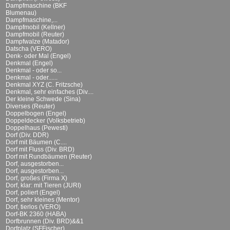
Dampfmaschine (BKF
Blumenau)
Dampfmaschine,...
Dampfmobil (Kellner)
Dampfmobil (Reuter)
Dampfwalze (Matador)
Datscha (VERO)
Denk- oder Mal (Engel)
Denkmal (Engel)
Denkmal - oder so...
Denkmal - oder......
Denkmal XYZ (C. Fritzsche)
Denkmal, sehr einfaches (Div....
Der kleine Schwede (Sina)
Diverses (Reuter)
Doppelbogen (Engel)
Doppeldecker (Volksbetrieb)
Doppelhaus (Pewesti)
Dorf (Div. DDR)
Dorf mit Bäumen (C....
Dorf mit Fluss (Div. BRD)
Dorf mit Rundbäumen (Reuter)
Dorf, ausgestorben...
Dorf, ausgestorben...
Dorf, großes (Firma X)
Dorf, klar: mit Tieren (JURI)
Dorf, poliert (Engel)
Dorf, sehr kleines (Mentor)
Dorf, tierlos (VERO)
Dorf-BK 2360 (HABA)
Dorfbrunnen (Div. BRD)&&1
Dorfplatz (SFFischer)