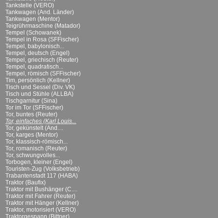
Tankstelle (VERO)
Tankwagen (And. Länder)
Tankwagen (Mentor)
Teigrührmaschine (Matador)
Tempel (Schowanek)
Tempel in Rosa (SFFischer)
Tempel, babylonisch...
Tempel, deutsch (Engel)
Tempel, griechisch (Reuter)
Tempel, quadratisch...
Tempel, römisch (SFFischer)
Tim, persönlich (Kellner)
Tisch und Sessel (Div. VK)
Tisch und Stühle (ALLBA)
Tischgarnitur (Sina)
Tor im Tor (SFFischer)
Tor, buntes (Reuter)
Tor, einfaches (Karl Louis...
Tor, gekünstelt (And....
Tor, karges (Mentor)
Tor, klassisch-römisch...
Tor, romanisch (Reuter)
Tor, schwungvolles...
Torbogen, kleiner (Engel)
Touristen-Zug (Volksbetrieb)
Trabantenstadt 117 (HABA)
Traktor (Baufix)
Traktor mit Bushänger (C....
Traktor mit Fahrer (Reuter)
Traktor mit Hänger (Kellner)
Traktor, motorisiert (VERO)
Traktorgespann (Bittner)