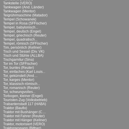
Tankstelle (VERO)
Tankwagen (And. Länder)
Tankwagen (Mentor)
Teigrührmaschine (Matador)
Tempel (Schowanek)
Tempel in Rosa (SFFischer)
Tempel, babylonisch...
Tempel, deutsch (Engel)
Tempel, griechisch (Reuter)
Tempel, quadratisch...
Tempel, römisch (SFFischer)
Tim, persönlich (Kellner)
Tisch und Sessel (Div. VK)
Tisch und Stühle (ALLBA)
Tischgarnitur (Sina)
Tor im Tor (SFFischer)
Tor, buntes (Reuter)
Tor, einfaches (Karl Louis...
Tor, gekünstelt (And....
Tor, karges (Mentor)
Tor, klassisch-römisch...
Tor, romanisch (Reuter)
Tor, schwungvolles...
Torbogen, kleiner (Engel)
Touristen-Zug (Volksbetrieb)
Trabantenstadt 117 (HABA)
Traktor (Baufix)
Traktor mit Bushänger (C....
Traktor mit Fahrer (Reuter)
Traktor mit Hänger (Kellner)
Traktor, motorisiert (VERO)
Traktorgespann (Bittner)