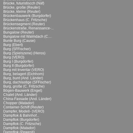
Brücke, futuristiscch (Näf)
Brücke, große (Reuter)
Brücke, kleine (Reuter)
Brückenbauwerk (Burgdorfer)
Brückenhaus (C. Fritzsche)
Brückensegment (Reuter)
Brückenstraße, Renaissance-...
Bungalow (Reuter)
Bungalow mit Walmdach (C....
Bunte Burg (Cause)
Burg (Ebert)
Burg (SFFischer)
Burg (Spielszene) (Heros)
Burg (VERO)
Burg I (Burgdorfer)
Burg II (Burgdorfer)
Burg mit Inventar (VERO)
Burg, belagert (Eichhorn)
Burg, bunt (And. Länder)
Burg, dachlastige (SFFischer)
Burg, große (C. Fritzsche)
Bögen-Bauwerk (Engel)
Chalet (And. Länder)
China-Fassade (And. Länder)
Chopper (Matador)
Container-Schiff (Reuter)
Dampfer, Modell- (VERO)
Dampflok & Bahnhof...
Dampflok (Burgdorfer)
Dampflok (C. Fritzsche)
Dampflok (Matador)
Dampflok (Pewesti)