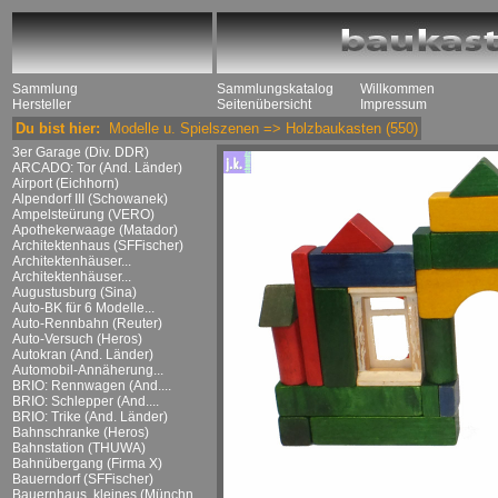
Sammlung
Sammlungskatalog
Willkommen
Hersteller
Seitenübersicht
Impressum
Du bist hier:
Modelle u. Spielszenen
=>
Holzbaukasten
(550)
3er Garage (Div. DDR)
ARCADO: Tor (And. Länder)
Airport (Eichhorn)
Alpendorf III (Schowanek)
Ampelsteürung (VERO)
Apothekerwaage (Matador)
Architektenhaus (SFFischer)
Architektenhäuser...
Architektenhäuser...
Augustusburg (Sina)
Auto-BK für 6 Modelle...
Auto-Rennbahn (Reuter)
Auto-Versuch (Heros)
Autokran (And. Länder)
Automobil-Annäherung...
BRIO: Rennwagen (And....
BRIO: Schlepper (And....
BRIO: Trike (And. Länder)
Bahnschranke (Heros)
Bahnstation (THUWA)
Bahnübergang (Firma X)
Bauerndorf (SFFischer)
Bauernhaus, kleines (Münchn....