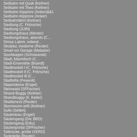
Seilbahn mit Quak (Kellner)
Seilbahn mit Theo (Kellner)
Seilbahn-Kipplore (Anker)&&1
Seilbahn-Kipplore (Anker)
Seilbahnfahrt (Kellner)
Siedlung (C. Fritzsche)
Siedlung (JURI)
Siedlungshaus (Mentor)
Siedlungshaus, abends (C....
Simsa Labim, reitend...
Skulptur, moderne (Reuter)
Smart vor Garage (Matador)
Sportwagen (Schowanek)
Stadt, futuristisch (C....
Stadt-Ensemble (Brandt)
Stadtmodell I (C. Fritzsche)
Stadtmodell II (C. Fritzsche)
Stadtmodell III (C....
Stadtvilla (Pewesti)
Stapelsteine (Engel)
Steinwald (SFFischer)
Strand-Buggy (Kellner)
Strandbuggy (K. Keller)
Straßeneck (Reuter)
Sturmwurm willi (Kellner)
Sulki (Seifert)
Säulenbau (Engel)
Säulengang (Div. BRD)
Säulengang (Erku)
Säulenportal (SFFischer)
Talbrücke, große (VERO)
Tankstelle (Reuter)