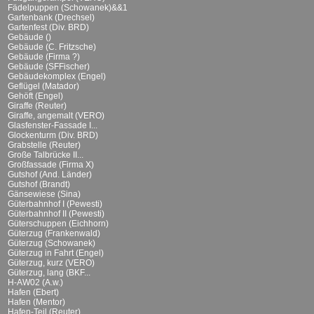
Fädelpuppen (Schowanek)&&1
Gartenbank (Drechsel)
Gartenfest (Div. BRD)
Gebäude ()
Gebäude (C. Fritzsche)
Gebäude (Firma ?)
Gebäude (SFFischer)
Gebäudekomplex (Engel)
Geflügel (Matador)
Gehöft (Engel)
Giraffe (Reuter)
Giraffe, angemalt (VERO)
Glasfenster-Fassade I...
Glockenturm (Div. BRD)
Grabstelle (Reuter)
Große Talbrücke II...
Großfassade (Firma X)
Gutshof (And. Länder)
Gutshof (Brandt)
Gänsewiese (Sina)
Güterbahnhof I (Pewesti)
Güterbahnhof II (Pewesti)
Güterschuppen (Eichhorn)
Güterzug (Frankenwald)
Güterzug (Schowanek)
Güterzug in Fahrt (Engel)
Güterzug, kurz (VERO)
Güterzug, lang (BKF...
H-AW02 (A.w.)
Hafen (Ebert)
Hafen (Mentor)
Hafen-Teil (Reuter)