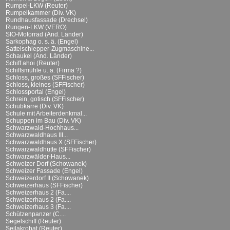
Rumpel-LKW (Reuter)
Rumpelkammer (Div. VK)
Rundhausfassade (Drechsel)
Rungen-LKW (VERO)
SIO-Motorrad (And. Länder)
Sarkophag o. s. ä. (Engel)
Sattelschlepper-Zugmaschine...
Schaukel (And. Länder)
Schiff ahoi (Reuter)
Schiffsmühle u. a. (Firma ?)
Schloss, großes (SFFischer)
Schloss, kleines (SFFischer)
Schlossportal (Engel)
Schrein, gotisch (SFFischer)
Schubkarre (Div. VK)
Schule mit Arbeiterdenkmal...
Schuppen im Bau (Div. VK)
Schwarzwald-Hochhaus...
Schwarzwaldhaus III...
Schwarzwaldhaus X (SFFischer)
Schwarzwaldhütte (SFFischer)
Schwarzwälder-Haus...
Schweizer Dorf (Schowanek)
Schweizer Fassade (Engel)
Schweizerdorf II (Schowanek)
Schweizerhaus (SFFischer)
Schweizerhaus 2 (Fa....
Schweizerhaus 2 (Fa....
Schweizerhaus 3 (Fa....
Schützenpanzer (C....
Segelschiff (Reuter)
Seilakrobat (Reuter)