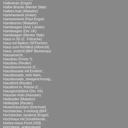
Hafenkran (Engel)
Halbe Brücke (Mentor Stab)
Halbes Auto (Matador)
Hammerwerk (Anker)
Hammerwerk (Paul Engel)
Handkarren (Matador)
Handwagen (And. Länder)
Handwagen (Div. VK)
Handwagen (Mentor Stab)
Haus in 3D (C. Fritzsche)
Haus mit Balkon (SFFischer)
Haus zum Richtfest (Albrecht)
Haus, undicht (BKF Blumenau)
Hausansicht...
Hausbau (Firma ?)
Hausbau (Reuter)
Hausbauversuche (C....
Hausfassade mit Einfahrt...
Hausfassade, sehr klein...
Hausfassade, zweigeschossig...
Hausfront (Reuter)
Hausfront m. Polizei (C....
Hausgrundstück (Div. VK)
Hausser-Auto (Hausser)
Helikopter (Matador)
Helikopter (Reuter)
Hexenhäuschen (Drechsel)
Hochdecker, 3-motorig (BKF...
Hochdecker, landend (Engel)
Hochhaus mit Schafsherde...
Hohes-Haus-Front (VEB...
Holzsteine, aufgestapelt...