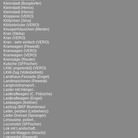
Kleinstadt (Burgdorfer)
Kleinstadt (Heros)
Kleinstadt (Heros)
Klopperei (VERO)
Klötzchen (Sina)
Klötzebrücke (VERO)
Knusperhäuschen (Mentor)
Kran (Steba)
Kran (VERO)
Kran - sehr einfach (VERO)
Kranwagen (Pewesti)
Kranwagen (VERO)
Kranwagen (VERO)
Kreissäge (Reuter)
Kutsche (SFFischer)
LKW, ungelenk(t) (VERO)
LKW-Zug (Volksbetrieb)
Landhaus-Fassade (Engel)
Landmaschinen (Pewesti)
Langholztransport...
Laster mit Hänger...
Lastkraftwagen (C. Fritzsche)
Lastkraftwagen (Engel)
Lastwagen (Kellner)
Lastzug (BKF Blumenau)
Leiter, perplex (Liebehenz)
Liefer-Dreirad (Spranger)
Limousine, poliert...
Locomobil (SFFischer)
Lok mit Landschaft...
Lok mit Waggon (Huschi)
Lokomobil (Pewesti)