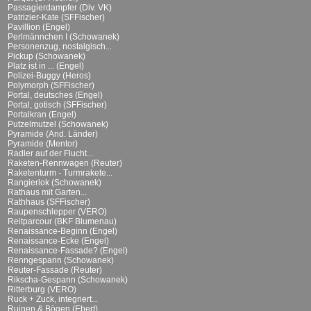
Passagierdampfer (Div. VK)
Patrizier-Kate (SFFischer)
Pavillion (Engel)
Perlmännchen I (Schowanek)
Personenzug, nostalgisch...
Pickup (Schowanek)
Platz ist in ... (Engel)
Polizei-Buggy (Heros)
Polymorph (SFFischer)
Portal, deutsches (Engel)
Portal, gotisch (SFFischer)
Portalkran (Engel)
Putzelmutzel (Schowanek)
Pyramide (And. Länder)
Pyramide (Mentor)
Radler auf der Flucht...
Raketen-Rennwagen (Reuter)
Raketenturm - Turmrakete...
Rangierlok (Schowanek)
Rathaus mit Garten...
Rathhaus (SFFischer)
Raupenschlepper (VERO)
Reitparcour (BKF Blumenau)
Renaissance-Beginn (Engel)
Renaissance-Ecke (Engel)
Renaissance-Fassade? (Engel)
Renngespann (Schowanek)
Reuter-Fassade (Reuter)
Rikscha-Gespann (Schowanek)
Ritterburg (VERO)
Ruck + Zuck, integriert...
Ruinen & Bögen (Ebert)