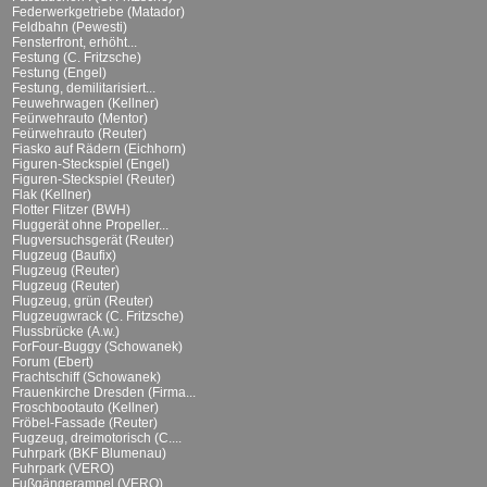
Federwerkgetriebe (Matador)
Feldbahn (Pewesti)
Fensterfront, erhöht...
Festung (C. Fritzsche)
Festung (Engel)
Festung, demilitarisiert...
Feuwehrwagen (Kellner)
Feürwehrauto (Mentor)
Feürwehrauto (Reuter)
Fiasko auf Rädern (Eichhorn)
Figuren-Steckspiel (Engel)
Figuren-Steckspiel (Reuter)
Flak (Kellner)
Flotter Flitzer (BWH)
Fluggerät ohne Propeller...
Flugversuchsgerät (Reuter)
Flugzeug (Baufix)
Flugzeug (Reuter)
Flugzeug (Reuter)
Flugzeug, grün (Reuter)
Flugzeugwrack (C. Fritzsche)
Flussbrücke (A.w.)
ForFour-Buggy (Schowanek)
Forum (Ebert)
Frachtschiff (Schowanek)
Frauenkirche Dresden (Firma...
Froschbootauto (Kellner)
Fröbel-Fassade (Reuter)
Fugzeug, dreimotorisch (C....
Fuhrpark (BKF Blumenau)
Fuhrpark (VERO)
Fußgängerampel (VERO)