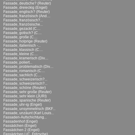
Fassade, deutsche? (Reuter)
Fassade, dreieckig (Engel)
Fassade, englisch? (Reuter)
Fassade, französisch (And....
Fassade, französisch?...
Fassade, französische...
Fassade, gezackt (C....
Fassade, gotisch? (C....
Fassade, große (C....
Fassade, holprige (Reuter)
Fassade, italienisch -...
Fassade, klassisch (C....
Fassade, kleine (C....
Fassade, kramerisch (Div....
Fassade, poliert...
Fassade, problematisch (Div....
Fassade, romanisch (C....
Fassade, sachlich (C....
Fassade, schweizerisch?...
Fassade, schweizerisch?...
Fassade, schöne (Reuter)
Fassade, sehr große (Reuter)
Fassade, sehr klein (JURI)
Fassade, spanische (Reuter)
Fassade, uhr-ig (Engel)
Fassade, unsymmetrisch (BKF...
Fassade, unzäunt (Karl Louis...
Fassaden-Aufschichtung...
Fassadenhof (Engel)
Fassädchen (Engel)
Fassädchen 2 (Engel)
Fassädchen I (C. Fritzsche)