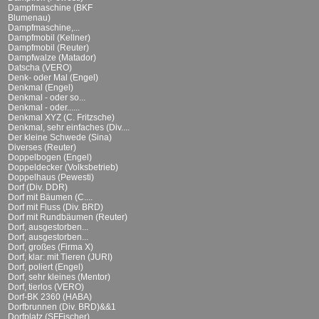
Dampfmaschine (BKF
Blumenau)
Dampfmaschine,...
Dampfmobil (Kellner)
Dampfmobil (Reuter)
Dampfwalze (Matador)
Datscha (VERO)
Denk- oder Mal (Engel)
Denkmal (Engel)
Denkmal - oder so...
Denkmal - oder......
Denkmal XYZ (C. Fritzsche)
Denkmal, sehr einfaches (Div....
Der kleine Schwede (Sina)
Diverses (Reuter)
Doppelbogen (Engel)
Doppeldecker (Volksbetrieb)
Doppelhaus (Pewesti)
Dorf (Div. DDR)
Dorf mit Bäumen (C....
Dorf mit Fluss (Div. BRD)
Dorf mit Rundbäumen (Reuter)
Dorf, ausgestorben...
Dorf, ausgestorben...
Dorf, großes (Firma X)
Dorf, klar: mit Tieren (JURI)
Dorf, poliert (Engel)
Dorf, sehr kleines (Mentor)
Dorf, tierlos (VERO)
Dorf-BK 2360 (HABA)
Dorfbrunnen (Div. BRD)&&1
Dorfplatz (SFFischer)