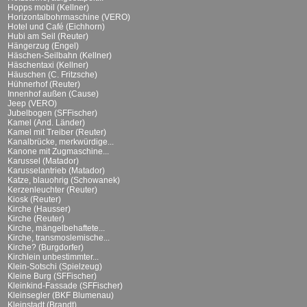
Hopps mobil (Kellner)
Horizontalbohrmaschine (VERO)
Hotel und Café (Eichhorn)
Hubi am Seil (Reuter)
Hängerzug (Engel)
Häschen-Seilbahn (Kellner)
Häschentaxi (Kellner)
Häuschen (C. Fritzsche)
Hühnerhof (Reuter)
Innenhof außen (Cause)
Jeep (VERO)
Jubelbogen (SFFischer)
Kamel (And. Länder)
Kamel mit Treiber (Reuter)
Kanalbrücke, merkwürdige...
Kanone mit Zugmaschine...
Karussel (Matador)
Karusselantrieb (Matador)
Katze, blauohrig (Schowanek)
Kerzenleuchter (Reuter)
Kiosk (Reuter)
Kirche (Hausser)
Kirche (Reuter)
Kirche, mängelbehaftete...
Kirche, transmoslemische...
Kirche? (Burgdorfer)
Kirchlein unbestimmter...
Klein-Sotschi (Spielzeug)
Kleine Burg (SFFischer)
Kleinkind-Fassade (SFFischer)
Kleinsegler (BKF Blumenau)
Kleinstadt (Brandt)