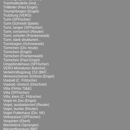
Tramhaltestelle (And....
Trittleiter (Paul Engel)
Triumphbogen (Engel)
Trutzburg (VERO)
Turm (SFFischer)
Turm (Schmidt-Spiele)
Turm, langer (SFFischer)
Turm, romanisch (Reuter)
Turm, schiefer (Frankenwald)
Turm, stark strukturiert...
Turmwagen (Schowanek)
Türmchen (Div. heute)
Türmchen (Engel)
Türmchen (Frankenwald)
Türmchen (Paul Engel)
Umgebindehaus (SFFischer)
VERO Miniaturen Bahnhof...
Verkehrsflugzeug 152 (BKF...
Verwunschenes Schloss (Engel)
Viadukt (C. Fritzsche)
Viadukt, römisch (Drechsel)
Villa (Firma ?)&&1
Villa (SFFischer)
Villa, klein (C. Fritzsche)
Vogel im Zoo (Engel)
Vogel, ausbalanciert (Reuter)
Vogel, bunter (Reuter)
Vogel-Futterhaus (Div. VK)
Volkspalast (SFFischer)
Vorgarten (Ebert)
Wandstück (Spranger)
Wasserflugzeug (BKF