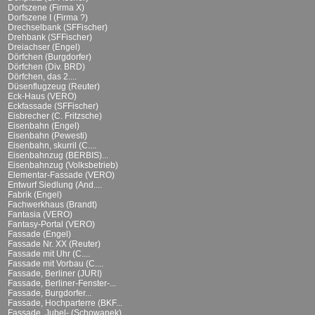
Dorfszene (Firma X)
Dorfszene I (Firma ?)
Drechselbank (SFFischer)
Drehbank (SFFischer)
Dreiachser (Engel)
Dörfchen (Burgdorfer)
Dörfchen (Div. BRD)
Dörfchen, das 2....
Düsenflugzeug (Reuter)
Eck-Haus (VERO)
Eckfassade (SFFischer)
Eisbrecher (C. Fritzsche)
Eisenbahn (Engel)
Eisenbahn (Pewesti)
Eisenbahn, skurril (C....
Eisenbahnzug (BERBIS)...
Eisenbahnzug (Volksbetrieb)
Elementar-Fassade (VERO)
Entwurf Siedlung (And....
Fabrik (Engel)
Fachwerkhaus (Brandt)
Fantasia (VERO)
Fantasy-Portal (VERO)
Fassade (Engel)
Fassade Nr. XX (Reuter)
Fassade mit Uhr (C....
Fassade mit Vorbau (C....
Fassade, Berliner (JURI)
Fassade, Berliner-Fenster-...
Fassade, Burgdorfer...
Fassade, Hochparterre (BKF...
Fassade, Jubel- (Schowanek)