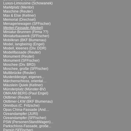
Luxus-Limousine (Schowanek)
Marktplatz (Mentor)
Maschine (Reuter)
Max & Else (Kellner)
Memorial (Drechsel)
Menageriewagen (SFFischer)
Merkel-Fassade (Merkel)
Miniatur-Brunnen (Firma ??)
Miniaturbauwerk (SFFischer)
Mobilkran (BKF Blumenau)
Model, langbeinig (Engel)
Modell, kleenes (Div. DDR)
Modellfassade (Reuter)
Monument (Reuter)
Monument (SFFischer)
Moschee (Div. BRD)
Moschee, große (SFFischer)
Multibrücke (Reuter)
Musterddesign, eigenes...
Märchenschloss, oriental....
Mäuslein Quiek (Kellner)
Münsterplatz (Münster-BV)
OMA AM BERG (Paul Engel)
Oldtimer (Reuter)
Oldtimer-LKW (BKF Blumenau)
Omnibus (C. Fritzsche)
Opas China-Fassade (And....
Ozeandampfer (JURI)
Ozeandampfer (SFFischer)
PSW (PersonenStandWagen)...
Parkschloss-Fassade, große...
Parqüt (SFFischer)