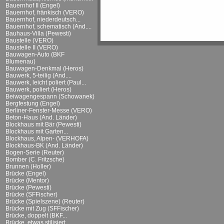
Bauernhof II (Engel)
Bauernhof, fränkisch (VERO)
Bauernhof, niederdeutsch...
Bauernhof, schematisch (And....
Bauhaus-Villa (Pewesti)
Baustelle (VERO)
Baustelle II (VERO)
Bauwagen-Auto (BKF
Blumenau)
Bauwagen-Denkmal (Heros)
Bauwerk, 5-teilig (And....
Bauwerk, leicht poliert (Paul...
Bauwerk, poliert (Heros)
Beiwagengespann (Schowanek)
Bergfestung (Engel)
Berliner-Fenster-Messe (VERO)
Beton-Haus (And. Länder)
Blockhaus mit Bär (Pewesti)
Blockhaus mit Garten...
Blockhaus, Alpen- (VERHOFA)
Blockhaus-BK (And. Länder)
Bogen-Serie (Reuter)
Bomber (C. Fritzsche)
Brunnen (Holler)
Brücke (Engel)
Brücke (Mentor)
Brücke (Pewesti)
Brücke (SFFischer)
Brücke (Spielszene) (Reuter)
Brücke mit Zug (SFFischer)
Brücke, doppelt (BKF...
Brücke, etwas stilisiert...