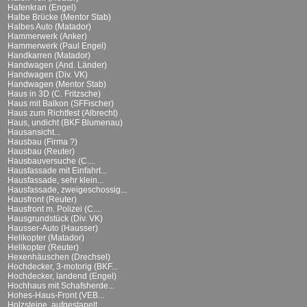
Hafenkran (Engel)
Halbe Brücke (Mentor Stab)
Halbes Auto (Matador)
Hammerwerk (Anker)
Hammerwerk (Paul Engel)
Handkarren (Matador)
Handwagen (And. Länder)
Handwagen (Div. VK)
Handwagen (Mentor Stab)
Haus in 3D (C. Fritzsche)
Haus mit Balkon (SFFischer)
Haus zum Richtfest (Albrecht)
Haus, undicht (BKF Blumenau)
Hausansicht...
Hausbau (Firma ?)
Hausbau (Reuter)
Hausbauversuche (C....
Hausfassade mit Einfahrt...
Hausfassade, sehr klein...
Hausfassade, zweigeschossig...
Hausfront (Reuter)
Hausfront m. Polizei (C....
Hausgrundstück (Div. VK)
Hausser-Auto (Hausser)
Helikopter (Matador)
Helikopter (Reuter)
Hexenhäuschen (Drechsel)
Hochdecker, 3-motorig (BKF...
Hochdecker, landend (Engel)
Hochhaus mit Schafsherde...
Hohes-Haus-Front (VEB...
Holzsteine, aufgestapelt...