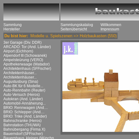
Sammlung
Sammlungskatalog
Willkommen
Hersteller
Seitenübersicht
Impressum
Du bist hier:
Modelle u. Spielszenen
=>
Holzbaukasten
(550)
3er Garage (Div. DDR)
ARCADO: Tor (And. Länder)
Airport (Eichhorn)
Alpendorf III (Schowanek)
Ampelsteürung (VERO)
Apothekerwaage (Matador)
Architektenhaus (SFFischer)
Architektenhäuser...
Architektenhäuser...
Augustusburg (Sina)
Auto-BK für 6 Modelle...
Auto-Rennbahn (Reuter)
Auto-Versuch (Heros)
Autokran (And. Länder)
Automobil-Annäherung...
BRIO: Rennwagen (And....
BRIO: Schlepper (And....
BRIO: Trike (And. Länder)
Bahnschranke (Heros)
Bahnstation (THUWA)
Bahnübergang (Firma X)
Bauerndorf (SFFischer)
Bauernhaus, kleines (Münchn....