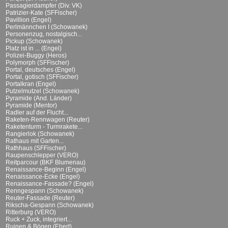
Passagierdampfer (Div. VK)
Patrizier-Kate (SFFischer)
Pavillion (Engel)
Perlmännchen I (Schowanek)
Personenzug, nostalgisch...
Pickup (Schowanek)
Platz ist in ... (Engel)
Polizei-Buggy (Heros)
Polymorph (SFFischer)
Portal, deutsches (Engel)
Portal, gotisch (SFFischer)
Portalkran (Engel)
Putzelmutzel (Schowanek)
Pyramide (And. Länder)
Pyramide (Mentor)
Radler auf der Flucht...
Raketen-Rennwagen (Reuter)
Raketenturm - Turmrakete...
Rangierlok (Schowanek)
Rathaus mit Garten...
Rathhaus (SFFischer)
Raupenschlepper (VERO)
Reitparcour (BKF Blumenau)
Renaissance-Beginn (Engel)
Renaissance-Ecke (Engel)
Renaissance-Fassade? (Engel)
Renngespann (Schowanek)
Reuter-Fassade (Reuter)
Rikscha-Gespann (Schowanek)
Ritterburg (VERO)
Ruck + Zuck, integriert...
Ruinen & Bögen (Ebert)