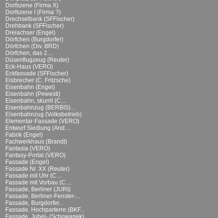
Dorfszene (Firma X)
Dorfszene I (Firma ?)
Drechselbank (SFFischer)
Drehbank (SFFischer)
Dreiachser (Engel)
Dörfchen (Burgdorfer)
Dörfchen (Div. BRD)
Dörfchen, das 2....
Düsenflugzeug (Reuter)
Eck-Haus (VERO)
Eckfassade (SFFischer)
Eisbrecher (C. Fritzsche)
Eisenbahn (Engel)
Eisenbahn (Pewesti)
Eisenbahn, skurril (C....
Eisenbahnzug (BERBIS)...
Eisenbahnzug (Volksbetrieb)
Elementar-Fassade (VERO)
Entwurf Siedlung (And....
Fabrik (Engel)
Fachwerkhaus (Brandt)
Fantasia (VERO)
Fantasy-Portal (VERO)
Fassade (Engel)
Fassade Nr. XX (Reuter)
Fassade mit Uhr (C....
Fassade mit Vorbau (C....
Fassade, Berliner (JURI)
Fassade, Berliner-Fenster-...
Fassade, Burgdorfer...
Fassade, Hochparterre (BKF...
Fassade, Jubel- (Schowanek)