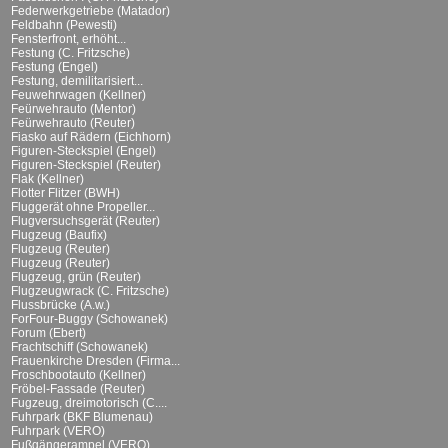
Federwerkgetriebe (Matador)
Feldbahn (Pewesti)
Fensterfront, erhöht...
Festung (C. Fritzsche)
Festung (Engel)
Festung, demilitarisiert...
Feuwehrwagen (Kellner)
Feürwehrauto (Mentor)
Feürwehrauto (Reuter)
Fiasko auf Rädern (Eichhorn)
Figuren-Steckspiel (Engel)
Figuren-Steckspiel (Reuter)
Flak (Kellner)
Flotter Flitzer (BWH)
Fluggerät ohne Propeller...
Flugversuchsgerät (Reuter)
Flugzeug (Baufix)
Flugzeug (Reuter)
Flugzeug (Reuter)
Flugzeug, grün (Reuter)
Flugzeugwrack (C. Fritzsche)
Flussbrücke (A.w.)
ForFour-Buggy (Schowanek)
Forum (Ebert)
Frachtschiff (Schowanek)
Frauenkirche Dresden (Firma...
Froschbootauto (Kellner)
Fröbel-Fassade (Reuter)
Fugzeug, dreimotorisch (C....
Fuhrpark (BKF Blumenau)
Fuhrpark (VERO)
Fußgängerampel (VERO)