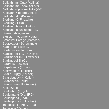
Seilbahn mit Quak (Kellner)
Seilbahn mit Theo (Kellner)
Seilbahn-Kipplore (Anker)&&1
Seilbahn-Kipplore (Anker)
Seilbahnfahrt (Kellner)
Siedlung (C. Fritzsche)
Siedlung (JURI)
Siedlungshaus (Mentor)
Siedlungshaus, abends (C....
Simsa Labim, reitend...
Skulptur, moderne (Reuter)
Smart vor Garage (Matador)
Sportwagen (Schowanek)
Stadt, futuristisch (C....
Stadt-Ensemble (Brandt)
Stadtmodell I (C. Fritzsche)
Stadtmodell II (C. Fritzsche)
Stadtmodell III (C....
Stadtvilla (Pewesti)
Stapelsteine (Engel)
Steinwald (SFFischer)
Strand-Buggy (Kellner)
Strandbuggy (K. Keller)
Straßeneck (Reuter)
Sturmwurm willi (Kellner)
Sulki (Seifert)
Säulenbau (Engel)
Säulengang (Div. BRD)
Säulengang (Erku)
Säulenportal (SFFischer)
Talbrücke, große (VERO)
Tankstelle (Reuter)