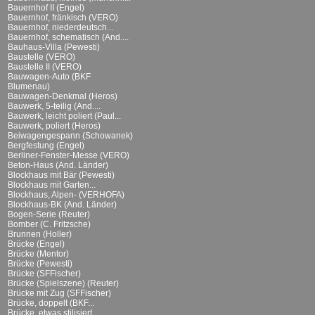
Bauernhof II (Engel)
Bauernhof, fränkisch (VERO)
Bauernhof, niederdeutsch...
Bauernhof, schematisch (And....
Bauhaus-Villa (Pewesti)
Baustelle (VERO)
Baustelle II (VERO)
Bauwagen-Auto (BKF
Blumenau)
Bauwagen-Denkmal (Heros)
Bauwerk, 5-teilig (And....
Bauwerk, leicht poliert (Paul...
Bauwerk, poliert (Heros)
Beiwagengespann (Schowanek)
Bergfestung (Engel)
Berliner-Fenster-Messe (VERO)
Beton-Haus (And. Länder)
Blockhaus mit Bär (Pewesti)
Blockhaus mit Garten...
Blockhaus, Alpen- (VERHOFA)
Blockhaus-BK (And. Länder)
Bogen-Serie (Reuter)
Bomber (C. Fritzsche)
Brunnen (Holler)
Brücke (Engel)
Brücke (Mentor)
Brücke (Pewesti)
Brücke (SFFischer)
Brücke (Spielszene) (Reuter)
Brücke mit Zug (SFFischer)
Brücke, doppelt (BKF...
Brücke, etwas stilisiert...