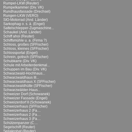
Rumpel-LKW (Reuter)
Rumpelkammer (Div. VK)
Rundhausfassade (Drechsel)
Rungen-LKW (VERO)
SIO-Motorrad (And. Länder)
Sarkophag o. s. ä. (Engel)
Sattelschlepper-Zugmaschine...
Schaukel (And. Länder)
Schiff ahoi (Reuter)
Schiffsmühle u. a. (Firma ?)
Schloss, großes (SFFischer)
Schloss, kleines (SFFischer)
Schlossportal (Engel)
Schrein, gotisch (SFFischer)
Schubkarre (Div. VK)
Schule mit Arbeiterdenkmal...
Schuppen im Bau (Div. VK)
Schwarzwald-Hochhaus...
Schwarzwaldhaus III...
Schwarzwaldhaus X (SFFischer)
Schwarzwaldhütte (SFFischer)
Schwarzwälder-Haus...
Schweizer Dorf (Schowanek)
Schweizer Fassade (Engel)
Schweizerdorf II (Schowanek)
Schweizerhaus (SFFischer)
Schweizerhaus 2 (Fa....
Schweizerhaus 2 (Fa....
Schweizerhaus 3 (Fa....
Schützenpanzer (C....
Segelschiff (Reuter)
Seilakrobat (Reuter)