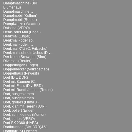
Dampfmaschine (BKF
Blumenau)
Dampfmaschine,...
Dampfmobil (Kellner)
Dampfmobil (Reuter)
Dampfwalze (Matador)
Datscha (VERO)
Denk- oder Mal (Engel)
Denkmal (Engel)
Denkmal - oder so...
Denkmal - oder......
Denkmal XYZ (C. Fritzsche)
Denkmal, sehr einfaches (Div....
Der kleine Schwede (Sina)
Diverses (Reuter)
Doppelbogen (Engel)
Doppeldecker (Volksbetrieb)
Doppelhaus (Pewesti)
Dorf (Div. DDR)
Dorf mit Bäumen (C....
Dorf mit Fluss (Div. BRD)
Dorf mit Rundbäumen (Reuter)
Dorf, ausgestorben...
Dorf, ausgestorben...
Dorf, großes (Firma X)
Dorf, klar: mit Tieren (JURI)
Dorf, poliert (Engel)
Dorf, sehr kleines (Mentor)
Dorf, tierlos (VERO)
Dorf-BK 2360 (HABA)
Dorfbrunnen (Div. BRD)&&1
Dorfplatz (SFFischer)