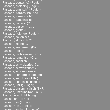
Fassade, deutsche? (Reuter)
Fassade, dreieckig (Engel)
Fassade, englisch? (Reuter)
Fassade, französisch (And....
Fassade, französisch?...
Fassade, französische...
Fassade, gezackt (C....
Fassade, gotisch? (C....
Fassade, große (C....
Fassade, holprige (Reuter)
Fassade, italienisch -...
Fassade, klassisch (C....
Fassade, kleine (C....
Fassade, kramerisch (Div....
Fassade, poliert...
Fassade, problematisch (Div....
Fassade, romanisch (C....
Fassade, sachlich (C....
Fassade, schweizerisch?...
Fassade, schweizerisch?...
Fassade, schöne (Reuter)
Fassade, sehr große (Reuter)
Fassade, sehr klein (JURI)
Fassade, spanische (Reuter)
Fassade, uhr-ig (Engel)
Fassade, unsymmetrisch (BKF...
Fassade, unzäunt (Karl Louis...
Fassaden-Aufschichtung...
Fassadenhof (Engel)
Fassädchen (Engel)
Fassädchen 2 (Engel)
Fassädchen I (C. Fritzsche)