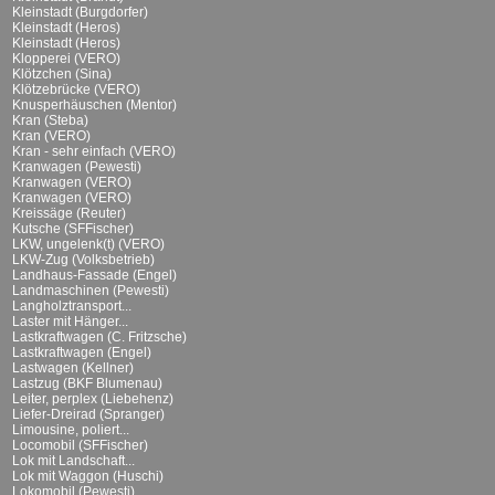
Kleinstadt (Burgdorfer)
Kleinstadt (Heros)
Kleinstadt (Heros)
Klopperei (VERO)
Klötzchen (Sina)
Klötzebrücke (VERO)
Knusperhäuschen (Mentor)
Kran (Steba)
Kran (VERO)
Kran - sehr einfach (VERO)
Kranwagen (Pewesti)
Kranwagen (VERO)
Kranwagen (VERO)
Kreissäge (Reuter)
Kutsche (SFFischer)
LKW, ungelenk(t) (VERO)
LKW-Zug (Volksbetrieb)
Landhaus-Fassade (Engel)
Landmaschinen (Pewesti)
Langholztransport...
Laster mit Hänger...
Lastkraftwagen (C. Fritzsche)
Lastkraftwagen (Engel)
Lastwagen (Kellner)
Lastzug (BKF Blumenau)
Leiter, perplex (Liebehenz)
Liefer-Dreirad (Spranger)
Limousine, poliert...
Locomobil (SFFischer)
Lok mit Landschaft...
Lok mit Waggon (Huschi)
Lokomobil (Pewesti)