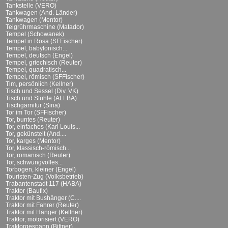
Tankstelle (VERO)
Tankwagen (And. Länder)
Tankwagen (Mentor)
Teigrührmaschine (Matador)
Tempel (Schowanek)
Tempel in Rosa (SFFischer)
Tempel, babylonisch...
Tempel, deutsch (Engel)
Tempel, griechisch (Reuter)
Tempel, quadratisch...
Tempel, römisch (SFFischer)
Tim, persönlich (Kellner)
Tisch und Sessel (Div. VK)
Tisch und Stühle (ALLBA)
Tischgarnitur (Sina)
Tor im Tor (SFFischer)
Tor, buntes (Reuter)
Tor, einfaches (Karl Louis...
Tor, gekünstelt (And....
Tor, karges (Mentor)
Tor, klassisch-römisch...
Tor, romanisch (Reuter)
Tor, schwungvolles...
Torbogen, kleiner (Engel)
Touristen-Zug (Volksbetrieb)
Trabantenstadt 117 (HABA)
Traktor (Baufix)
Traktor mit Bushänger (C....
Traktor mit Fahrer (Reuter)
Traktor mit Hänger (Kellner)
Traktor, motorisiert (VERO)
Traktorgespann (Bittner)