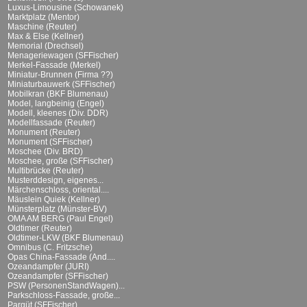
Luxus-Limousine (Schowanek)
Marktplatz (Mentor)
Maschine (Reuter)
Max & Else (Kellner)
Memorial (Drechsel)
Menageriewagen (SFFischer)
Merkel-Fassade (Merkel)
Miniatur-Brunnen (Firma ??)
Miniaturbauwerk (SFFischer)
Mobilkran (BKF Blumenau)
Model, langbeinig (Engel)
Modell, kleenes (Div. DDR)
Modellfassade (Reuter)
Monument (Reuter)
Monument (SFFischer)
Moschee (Div. BRD)
Moschee, große (SFFischer)
Multibrücke (Reuter)
Musterddesign, eigenes...
Märchenschloss, oriental....
Mäuslein Quiek (Kellner)
Münsterplatz (Münster-BV)
OMA AM BERG (Paul Engel)
Oldtimer (Reuter)
Oldtimer-LKW (BKF Blumenau)
Omnibus (C. Fritzsche)
Opas China-Fassade (And....
Ozeandampfer (JURI)
Ozeandampfer (SFFischer)
PSW (PersonenStandWagen)...
Parkschloss-Fassade, große...
Parqüt (SFFischer)