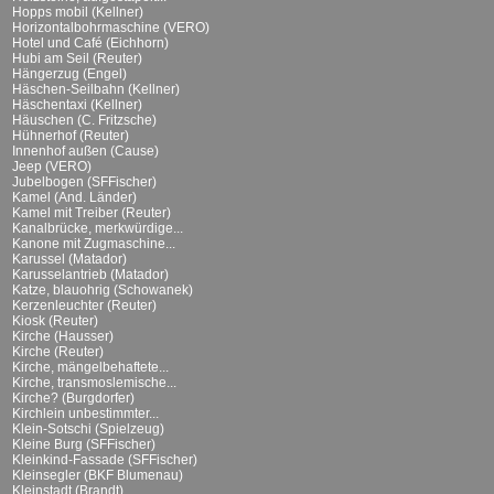
Hopps mobil (Kellner)
Horizontalbohrmaschine (VERO)
Hotel und Café (Eichhorn)
Hubi am Seil (Reuter)
Hängerzug (Engel)
Häschen-Seilbahn (Kellner)
Häschentaxi (Kellner)
Häuschen (C. Fritzsche)
Hühnerhof (Reuter)
Innenhof außen (Cause)
Jeep (VERO)
Jubelbogen (SFFischer)
Kamel (And. Länder)
Kamel mit Treiber (Reuter)
Kanalbrücke, merkwürdige...
Kanone mit Zugmaschine...
Karussel (Matador)
Karusselantrieb (Matador)
Katze, blauohrig (Schowanek)
Kerzenleuchter (Reuter)
Kiosk (Reuter)
Kirche (Hausser)
Kirche (Reuter)
Kirche, mängelbehaftete...
Kirche, transmoslemische...
Kirche? (Burgdorfer)
Kirchlein unbestimmter...
Klein-Sotschi (Spielzeug)
Kleine Burg (SFFischer)
Kleinkind-Fassade (SFFischer)
Kleinsegler (BKF Blumenau)
Kleinstadt (Brandt)