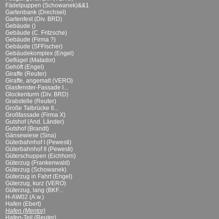
Fädelpuppen (Schowanek)&&1
Gartenbank (Drechsel)
Gartenfest (Div. BRD)
Gebäude ()
Gebäude (C. Fritzsche)
Gebäude (Firma ?)
Gebäude (SFFischer)
Gebäudekomplex (Engel)
Geflügel (Matador)
Gehöft (Engel)
Giraffe (Reuter)
Giraffe, angemalt (VERO)
Glasfenster-Fassade I...
Glockenturm (Div. BRD)
Grabstelle (Reuter)
Große Talbrücke II...
Großfassade (Firma X)
Gutshof (And. Länder)
Gutshof (Brandt)
Gänsewiese (Sina)
Güterbahnhof I (Pewesti)
Güterbahnhof II (Pewesti)
Güterschuppen (Eichhorn)
Güterzug (Frankenwald)
Güterzug (Schowanek)
Güterzug in Fahrt (Engel)
Güterzug, kurz (VERO)
Güterzug, lang (BKF...
H-AW02 (A.w.)
Hafen (Ebert)
Hafen (Mentor)
Hafen-Teil (Reuter)