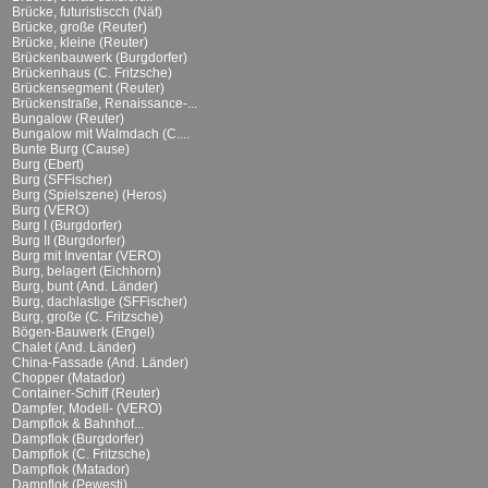
Brücke, futuristiscch (Näf)
Brücke, große (Reuter)
Brücke, kleine (Reuter)
Brückenbauwerk (Burgdorfer)
Brückenhaus (C. Fritzsche)
Brückensegment (Reuter)
Brückenstraße, Renaissance-...
Bungalow (Reuter)
Bungalow mit Walmdach (C....
Bunte Burg (Cause)
Burg (Ebert)
Burg (SFFischer)
Burg (Spielszene) (Heros)
Burg (VERO)
Burg I (Burgdorfer)
Burg II (Burgdorfer)
Burg mit Inventar (VERO)
Burg, belagert (Eichhorn)
Burg, bunt (And. Länder)
Burg, dachlastige (SFFischer)
Burg, große (C. Fritzsche)
Bögen-Bauwerk (Engel)
Chalet (And. Länder)
China-Fassade (And. Länder)
Chopper (Matador)
Container-Schiff (Reuter)
Dampfer, Modell- (VERO)
Dampflok & Bahnhof...
Dampflok (Burgdorfer)
Dampflok (C. Fritzsche)
Dampflok (Matador)
Dampflok (Pewesti)