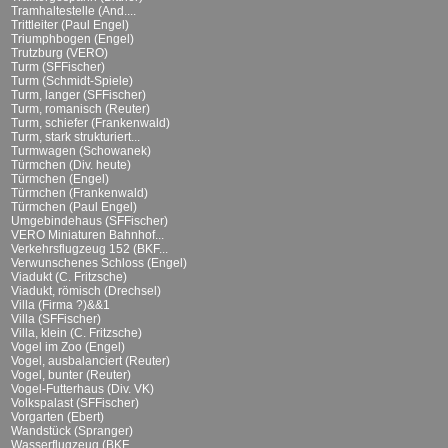
Tramhaltestelle (And....
Trittleiter (Paul Engel)
Triumphbogen (Engel)
Trutzburg (VERO)
Turm (SFFischer)
Turm (Schmidt-Spiele)
Turm, langer (SFFischer)
Turm, romanisch (Reuter)
Turm, schiefer (Frankenwald)
Turm, stark strukturiert...
Turmwagen (Schowanek)
Türmchen (Div. heute)
Türmchen (Engel)
Türmchen (Frankenwald)
Türmchen (Paul Engel)
Umgebindehaus (SFFischer)
VERO Miniaturen Bahnhof...
Verkehrsflugzeug 152 (BKF...
Verwunschenes Schloss (Engel)
Viadukt (C. Fritzsche)
Viadukt, römisch (Drechsel)
Villa (Firma ?)&&1
Villa (SFFischer)
Villa, klein (C. Fritzsche)
Vogel im Zoo (Engel)
Vogel, ausbalanciert (Reuter)
Vogel, bunter (Reuter)
Vogel-Futterhaus (Div. VK)
Volkspalast (SFFischer)
Vorgarten (Ebert)
Wandstück (Spranger)
Wasserflugzeug (BKF