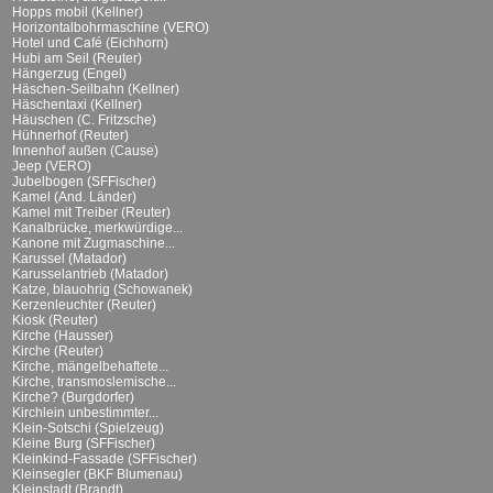
Hopps mobil (Kellner)
Horizontalbohrmaschine (VERO)
Hotel und Café (Eichhorn)
Hubi am Seil (Reuter)
Hängerzug (Engel)
Häschen-Seilbahn (Kellner)
Häschentaxi (Kellner)
Häuschen (C. Fritzsche)
Hühnerhof (Reuter)
Innenhof außen (Cause)
Jeep (VERO)
Jubelbogen (SFFischer)
Kamel (And. Länder)
Kamel mit Treiber (Reuter)
Kanalbrücke, merkwürdige...
Kanone mit Zugmaschine...
Karussel (Matador)
Karusselantrieb (Matador)
Katze, blauohrig (Schowanek)
Kerzenleuchter (Reuter)
Kiosk (Reuter)
Kirche (Hausser)
Kirche (Reuter)
Kirche, mängelbehaftete...
Kirche, transmoslemische...
Kirche? (Burgdorfer)
Kirchlein unbestimmter...
Klein-Sotschi (Spielzeug)
Kleine Burg (SFFischer)
Kleinkind-Fassade (SFFischer)
Kleinsegler (BKF Blumenau)
Kleinstadt (Brandt)