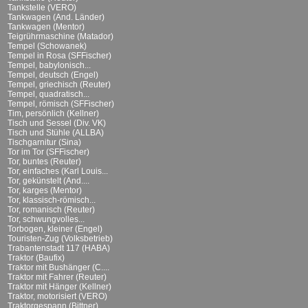
Tankstelle (VERO)
Tankwagen (And. Länder)
Tankwagen (Mentor)
Teigrührmaschine (Matador)
Tempel (Schowanek)
Tempel in Rosa (SFFischer)
Tempel, babylonisch...
Tempel, deutsch (Engel)
Tempel, griechisch (Reuter)
Tempel, quadratisch...
Tempel, römisch (SFFischer)
Tim, persönlich (Kellner)
Tisch und Sessel (Div. VK)
Tisch und Stühle (ALLBA)
Tischgarnitur (Sina)
Tor im Tor (SFFischer)
Tor, buntes (Reuter)
Tor, einfaches (Karl Louis...
Tor, gekünstelt (And....
Tor, karges (Mentor)
Tor, klassisch-römisch...
Tor, romanisch (Reuter)
Tor, schwungvolles...
Torbogen, kleiner (Engel)
Touristen-Zug (Volksbetrieb)
Trabantenstadt 117 (HABA)
Traktor (Baufix)
Traktor mit Bushänger (C....
Traktor mit Fahrer (Reuter)
Traktor mit Hänger (Kellner)
Traktor, motorisiert (VERO)
Traktorgespann (Bittner)