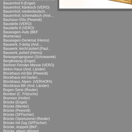
Bauernhof II (Engel)
Bauernhof, fränkisch (VERO)
Bauernhof, niederdeutsch...
Bauernhof, schematisch (And....
Bauhaus-Villa (Pewesti)
Baustelle (VERO)
Baustelle II (VERO)
Bauwagen-Auto (BKF
Blumenau)
Bauwagen-Denkmal (Heros)
Bauwerk, 5-teilig (And....
Bauwerk, leicht poliert (Paul...
Bauwerk, poliert (Heros)
Beiwagengespann (Schowanek)
Bergfestung (Engel)
Berliner-Fenster-Messe (VERO)
Beton-Haus (And. Länder)
Blockhaus mit Bär (Pewesti)
Blockhaus mit Garten...
Blockhaus, Alpen- (VERHOFA)
Blockhaus-BK (And. Länder)
Bogen-Serie (Reuter)
Bomber (C. Fritzsche)
Brunnen (Holler)
Brücke (Engel)
Brücke (Mentor)
Brücke (Pewesti)
Brücke (SFFischer)
Brücke (Spielszene) (Reuter)
Brücke mit Zug (SFFischer)
Brücke, doppelt (BKF...
Brücke, etwas stilisiert...