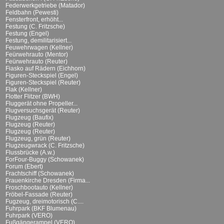
Federwerkgetriebe (Matador)
Feldbahn (Pewesti)
Fensterfront, erhöht...
Festung (C. Fritzsche)
Festung (Engel)
Festung, demilitarisiert...
Feuwehrwagen (Kellner)
Feürwehrauto (Mentor)
Feürwehrauto (Reuter)
Fiasko auf Rädern (Eichhorn)
Figuren-Steckspiel (Engel)
Figuren-Steckspiel (Reuter)
Flak (Kellner)
Flotter Flitzer (BWH)
Fluggerät ohne Propeller...
Flugversuchsgerät (Reuter)
Flugzeug (Baufix)
Flugzeug (Reuter)
Flugzeug (Reuter)
Flugzeug, grün (Reuter)
Flugzeugwrack (C. Fritzsche)
Flussbrücke (A.w.)
ForFour-Buggy (Schowanek)
Forum (Ebert)
Frachtschiff (Schowanek)
Frauenkirche Dresden (Firma...
Froschbootauto (Kellner)
Fröbel-Fassade (Reuter)
Fugzeug, dreimotorisch (C....
Fuhrpark (BKF Blumenau)
Fuhrpark (VERO)
Fußgängerampel (VERO)