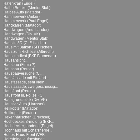
Hafenkran (Engel)
Halbe Brücke (Mentor Stab)
Halbes Auto (Matador)
Hammerwerk (Anker)
Hammerwerk (Paul Engel)
Handkarren (Matador)
Handwagen (And. Länder)
Handwagen (Div. VK)
Handwagen (Mentor Stab)
Haus in 3D (C. Fritzsche)
Haus mit Balkon (SFFischer)
Haus zum Richtfest (Albrecht)
Haus, undicht (BKF Blumenau)
Hausansicht...
Hausbau (Firma ?)
Hausbau (Reuter)
Hausbauversuche (C....
Hausfassade mit Einfahrt...
Hausfassade, sehr klein...
Hausfassade, zweigeschossig...
Hausfront (Reuter)
Hausfront m. Polizei (C....
Hausgrundstück (Div. VK)
Hausser-Auto (Hausser)
Helikopter (Matador)
Helikopter (Reuter)
Hexenhäuschen (Drechsel)
Hochdecker, 3-motorig (BKF...
Hochdecker, landend (Engel)
Hochhaus mit Schafsherde...
Hohes-Haus-Front (VEB...
Holzsteine, aufgestapelt...