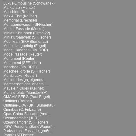
Luxus-Limousine (Schowanek)
Marktplatz (Mentor)
Maschine (Reuter)
Max & Else (Kellner)
Memorial (Drechsel)
Menageriewagen (SFFischer)
Merkel-Fassade (Merkel)
Miniatur-Brunnen (Firma ??)
Miniaturbauwerk (SFFischer)
Mobilkran (BKF Blumenau)
Model, langbeinig (Engel)
Modell, kleenes (Div. DDR)
Modellfassade (Reuter)
Monument (Reuter)
Monument (SFFischer)
Moschee (Div. BRD)
Moschee, große (SFFischer)
Multibrücke (Reuter)
Musterddesign, eigenes...
Märchenschloss, oriental....
Mäuslein Quiek (Kellner)
Münsterplatz (Münster-BV)
OMA AM BERG (Paul Engel)
Oldtimer (Reuter)
Oldtimer-LKW (BKF Blumenau)
Omnibus (C. Fritzsche)
Opas China-Fassade (And....
Ozeandampfer (JURI)
Ozeandampfer (SFFischer)
PSW (PersonenStandWagen)...
Parkschloss-Fassade, große...
Parqüt (SFFischer)