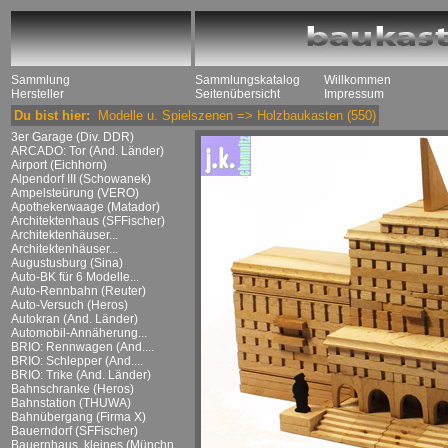
Sammlung
Sammlungskatalog
Willkommen
Hersteller
Seitenübersicht
Impressum
Du bist hier:
Modelle u. Spielszenen
=>
Holzbaukasten
(550)
3er Garage (Div. DDR)
ARCADO: Tor (And. Länder)
Airport (Eichhorn)
Alpendorf III (Schowanek)
Ampelsteürung (VERO)
Apothekerwaage (Matador)
Architektenhaus (SFFischer)
Architektenhäuser...
Architektenhäuser...
Augustusburg (Sina)
Auto-BK für 6 Modelle...
Auto-Rennbahn (Reuter)
Auto-Versuch (Heros)
Autokran (And. Länder)
Automobil-Annäherung...
BRIO: Rennwagen (And....
BRIO: Schlepper (And....
BRIO: Trike (And. Länder)
Bahnschranke (Heros)
Bahnstation (THUWA)
Bahnübergang (Firma X)
Bauerndorf (SFFischer)
Bauernhaus, kleines (Münchn....