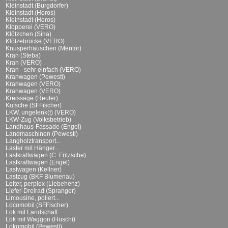
Kleinstadt (Burgdorfer)
Kleinstadt (Heros)
Kleinstadt (Heros)
Klopperei (VERO)
Klötzchen (Sina)
Klötzebrücke (VERO)
Knusperhäuschen (Mentor)
Kran (Steba)
Kran (VERO)
Kran - sehr einfach (VERO)
Kranwagen (Pewesti)
Kranwagen (VERO)
Kranwagen (VERO)
Kreissäge (Reuter)
Kutsche (SFFischer)
LKW, ungelenk(t) (VERO)
LKW-Zug (Volksbetrieb)
Landhaus-Fassade (Engel)
Landmaschinen (Pewesti)
Langholztransport...
Laster mit Hänger...
Lastkraftwagen (C. Fritzsche)
Lastkraftwagen (Engel)
Lastwagen (Kellner)
Lastzug (BKF Blumenau)
Leiter, perplex (Liebehenz)
Liefer-Dreirad (Spranger)
Limousine, poliert...
Locomobil (SFFischer)
Lok mit Landschaft...
Lok mit Waggon (Huschi)
Lokomobil (Pewesti)