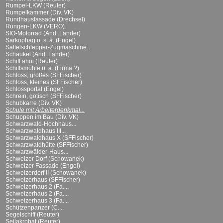
Rumpel-LKW (Reuter)
Rumpelkammer (Div. VK)
Rundhausfassade (Drechsel)
Rungen-LKW (VERO)
SIO-Motorrad (And. Länder)
Sarkophag o. s. ä. (Engel)
Sattelschlepper-Zugmaschine...
Schaukel (And. Länder)
Schiff ahoi (Reuter)
Schiffsmühle u. a. (Firma ?)
Schloss, großes (SFFischer)
Schloss, kleines (SFFischer)
Schlossportal (Engel)
Schrein, gotisch (SFFischer)
Schubkarre (Div. VK)
Schule mit Arbeiterdenkmal...
Schuppen im Bau (Div. VK)
Schwarzwald-Hochhaus...
Schwarzwaldhaus III...
Schwarzwaldhaus X (SFFischer)
Schwarzwaldhütte (SFFischer)
Schwarzwälder-Haus...
Schweizer Dorf (Schowanek)
Schweizer Fassade (Engel)
Schweizerdorf II (Schowanek)
Schweizerhaus (SFFischer)
Schweizerhaus 2 (Fa....
Schweizerhaus 2 (Fa....
Schweizerhaus 3 (Fa....
Schützenpanzer (C....
Segelschiff (Reuter)
Seilakrobat (Reuter)