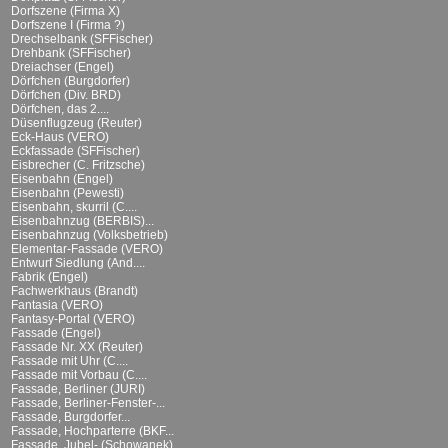
Dorfszene (Firma X)
Dorfszene I (Firma ?)
Drechselbank (SFFischer)
Drehbank (SFFischer)
Dreiachser (Engel)
Dörfchen (Burgdorfer)
Dörfchen (Div. BRD)
Dörfchen, das 2....
Düsenflugzeug (Reuter)
Eck-Haus (VERO)
Eckfassade (SFFischer)
Eisbrecher (C. Fritzsche)
Eisenbahn (Engel)
Eisenbahn (Pewesti)
Eisenbahn, skurril (C....
Eisenbahnzug (BERBIS)...
Eisenbahnzug (Volksbetrieb)
Elementar-Fassade (VERO)
Entwurf Siedlung (And....
Fabrik (Engel)
Fachwerkhaus (Brandt)
Fantasia (VERO)
Fantasy-Portal (VERO)
Fassade (Engel)
Fassade Nr. XX (Reuter)
Fassade mit Uhr (C....
Fassade mit Vorbau (C....
Fassade, Berliner (JURI)
Fassade, Berliner-Fenster-...
Fassade, Burgdorfer...
Fassade, Hochparterre (BKF...
Fassade, Jubel- (Schowanek)