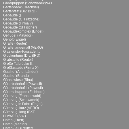
Fädelpuppen (Schowanek)&&1
Gartenbank (Drechsel)
Gartenfest (Div. BRD)
Gebäude ()
Gebäude (C. Fritzsche)
Gebäude (Firma ?)
Gebäude (SFFischer)
Gebäudekomplex (Engel)
Geflügel (Matador)
Gehöft (Engel)
Giraffe (Reuter)
Giraffe, angemalt (VERO)
Glasfenster-Fassade I...
Glockenturm (Div. BRD)
Grabstelle (Reuter)
Große Talbrücke II...
Großfassade (Firma X)
Gutshof (And. Länder)
Gutshof (Brandt)
Gänsewiese (Sina)
Güterbahnhof I (Pewesti)
Güterbahnhof II (Pewesti)
Güterschuppen (Eichhorn)
Güterzug (Frankenwald)
Güterzug (Schowanek)
Güterzug in Fahrt (Engel)
Güterzug, kurz (VERO)
Güterzug, lang (BKF...
H-AW02 (A.w.)
Hafen (Ebert)
Hafen (Mentor)
Hafen-Teil (Reuter)