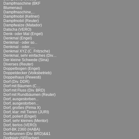
Dampfmaschine (BKF
Blumenau)
Dampfmaschine,...
Dampfmobil (Kellner)
Dampfmobil (Reuter)
Dampfwalze (Matador)
Datscha (VERO)
Denk- oder Mal (Engel)
Denkmal (Engel)
Denkmal - oder so...
Denkmal - oder......
Denkmal XYZ (C. Fritzsche)
Denkmal, sehr einfaches (Div....
Der kleine Schwede (Sina)
Diverses (Reuter)
Doppelbogen (Engel)
Doppeldecker (Volksbetrieb)
Doppelhaus (Pewesti)
Dorf (Div. DDR)
Dorf mit Bäumen (C....
Dorf mit Fluss (Div. BRD)
Dorf mit Rundbäumen (Reuter)
Dorf, ausgestorben...
Dorf, ausgestorben...
Dorf, großes (Firma X)
Dorf, klar: mit Tieren (JURI)
Dorf, poliert (Engel)
Dorf, sehr kleines (Mentor)
Dorf, tierlos (VERO)
Dorf-BK 2360 (HABA)
Dorfbrunnen (Div. BRD)&&1
Dorfplatz (SFFischer)