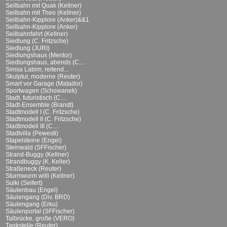
Seilbahn mit Quak (Kellner)
Seilbahn mit Theo (Kellner)
Seilbahn-Kipplore (Anker)&&1
Seilbahn-Kipplore (Anker)
Seilbahnfahrt (Kellner)
Siedlung (C. Fritzsche)
Siedlung (JURI)
Siedlungshaus (Mentor)
Siedlungshaus, abends (C....
Simsa Labim, reitend...
Skulptur, moderne (Reuter)
Smart vor Garage (Matador)
Sportwagen (Schowanek)
Stadt, futuristisch (C....
Stadt-Ensemble (Brandt)
Stadtmodell I (C. Fritzsche)
Stadtmodell II (C. Fritzsche)
Stadtmodell III (C....
Stadtvilla (Pewesti)
Stapelsteine (Engel)
Steinwald (SFFischer)
Strand-Buggy (Kellner)
Strandbuggy (K. Keller)
Straßeneck (Reuter)
Sturmwurm willi (Kellner)
Sulki (Seifert)
Säulenbau (Engel)
Säulengang (Div. BRD)
Säulengang (Erku)
Säulenportal (SFFischer)
Talbrücke, große (VERO)
Tankstelle (Reuter)