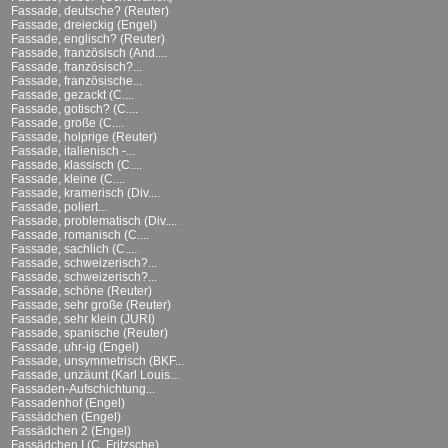
Fassade, deutsche? (Reuter)
Fassade, dreieckig (Engel)
Fassade, englisch? (Reuter)
Fassade, französisch (And....
Fassade, französisch?...
Fassade, französische...
Fassade, gezackt (C....
Fassade, gotisch? (C....
Fassade, große (C....
Fassade, holprige (Reuter)
Fassade, italienisch -...
Fassade, klassisch (C....
Fassade, kleine (C....
Fassade, kramerisch (Div....
Fassade, poliert...
Fassade, problematisch (Div....
Fassade, romanisch (C....
Fassade, sachlich (C....
Fassade, schweizerisch?...
Fassade, schweizerisch?...
Fassade, schöne (Reuter)
Fassade, sehr große (Reuter)
Fassade, sehr klein (JURI)
Fassade, spanische (Reuter)
Fassade, uhr-ig (Engel)
Fassade, unsymmetrisch (BKF...
Fassade, unzäunt (Karl Louis...
Fassaden-Aufschichtung...
Fassadenhof (Engel)
Fassädchen (Engel)
Fassädchen 2 (Engel)
Fassädchen I (C. Fritzsche)