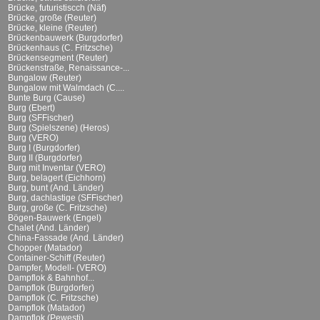
Brücke, futuristiscch (Näf)
Brücke, große (Reuter)
Brücke, kleine (Reuter)
Brückenbauwerk (Burgdorfer)
Brückenhaus (C. Fritzsche)
Brückensegment (Reuter)
Brückenstraße, Renaissance-...
Bungalow (Reuter)
Bungalow mit Walmdach (C....
Bunte Burg (Cause)
Burg (Ebert)
Burg (SFFischer)
Burg (Spielszene) (Heros)
Burg (VERO)
Burg I (Burgdorfer)
Burg II (Burgdorfer)
Burg mit Inventar (VERO)
Burg, belagert (Eichhorn)
Burg, bunt (And. Länder)
Burg, dachlastige (SFFischer)
Burg, große (C. Fritzsche)
Bögen-Bauwerk (Engel)
Chalet (And. Länder)
China-Fassade (And. Länder)
Chopper (Matador)
Container-Schiff (Reuter)
Dampfer, Modell- (VERO)
Dampflok & Bahnhof...
Dampflok (Burgdorfer)
Dampflok (C. Fritzsche)
Dampflok (Matador)
Dampflok (Pewesti)