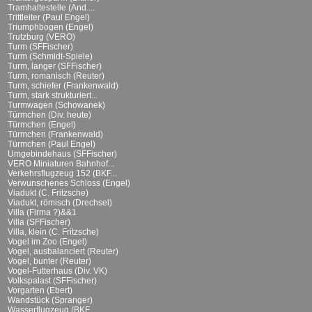
Tramhaltestelle (And....
Trittleiter (Paul Engel)
Triumphbogen (Engel)
Trutzburg (VERO)
Turm (SFFischer)
Turm (Schmidt-Spiele)
Turm, langer (SFFischer)
Turm, romanisch (Reuter)
Turm, schiefer (Frankenwald)
Turm, stark strukturiert...
Turmwagen (Schowanek)
Türmchen (Div. heute)
Türmchen (Engel)
Türmchen (Frankenwald)
Türmchen (Paul Engel)
Umgebindehaus (SFFischer)
VERO Miniaturen Bahnhof...
Verkehrsflugzeug 152 (BKF...
Verwunschenes Schloss (Engel)
Viadukt (C. Fritzsche)
Viadukt, römisch (Drechsel)
Villa (Firma ?)&&1
Villa (SFFischer)
Villa, klein (C. Fritzsche)
Vogel im Zoo (Engel)
Vogel, ausbalanciert (Reuter)
Vogel, bunter (Reuter)
Vogel-Futterhaus (Div. VK)
Volkspalast (SFFischer)
Vorgarten (Ebert)
Wandstück (Spranger)
Wasserflugzeug (BKF