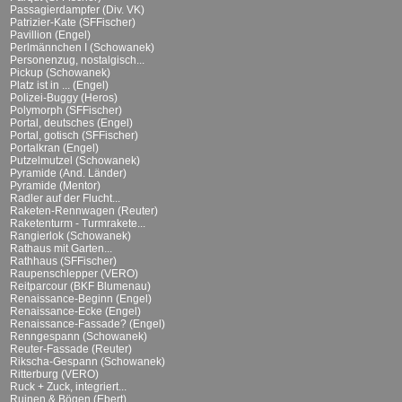
Passagierdampfer (Div. VK)
Patrizier-Kate (SFFischer)
Pavillion (Engel)
Perlmännchen I (Schowanek)
Personenzug, nostalgisch...
Pickup (Schowanek)
Platz ist in ... (Engel)
Polizei-Buggy (Heros)
Polymorph (SFFischer)
Portal, deutsches (Engel)
Portal, gotisch (SFFischer)
Portalkran (Engel)
Putzelmutzel (Schowanek)
Pyramide (And. Länder)
Pyramide (Mentor)
Radler auf der Flucht...
Raketen-Rennwagen (Reuter)
Raketenturm - Turmrakete...
Rangierlok (Schowanek)
Rathaus mit Garten...
Rathhaus (SFFischer)
Raupenschlepper (VERO)
Reitparcour (BKF Blumenau)
Renaissance-Beginn (Engel)
Renaissance-Ecke (Engel)
Renaissance-Fassade? (Engel)
Renngespann (Schowanek)
Reuter-Fassade (Reuter)
Rikscha-Gespann (Schowanek)
Ritterburg (VERO)
Ruck + Zuck, integriert...
Ruinen & Bögen (Ebert)