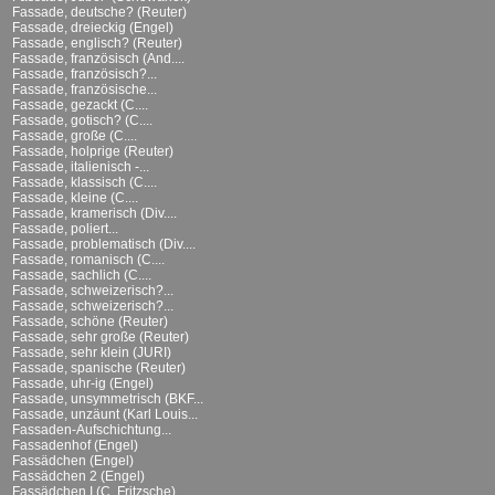
Fassade, deutsche? (Reuter)
Fassade, dreieckig (Engel)
Fassade, englisch? (Reuter)
Fassade, französisch (And....
Fassade, französisch?...
Fassade, französische...
Fassade, gezackt (C....
Fassade, gotisch? (C....
Fassade, große (C....
Fassade, holprige (Reuter)
Fassade, italienisch -...
Fassade, klassisch (C....
Fassade, kleine (C....
Fassade, kramerisch (Div....
Fassade, poliert...
Fassade, problematisch (Div....
Fassade, romanisch (C....
Fassade, sachlich (C....
Fassade, schweizerisch?...
Fassade, schweizerisch?...
Fassade, schöne (Reuter)
Fassade, sehr große (Reuter)
Fassade, sehr klein (JURI)
Fassade, spanische (Reuter)
Fassade, uhr-ig (Engel)
Fassade, unsymmetrisch (BKF...
Fassade, unzäunt (Karl Louis...
Fassaden-Aufschichtung...
Fassadenhof (Engel)
Fassädchen (Engel)
Fassädchen 2 (Engel)
Fassädchen I (C. Fritzsche)