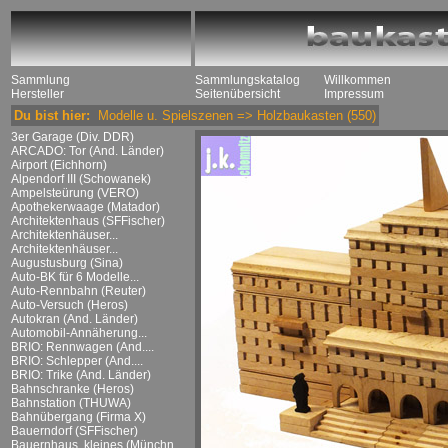
Sammlung
Sammlungskatalog
Willkommen
Hersteller
Seitenübersicht
Impressum
Du bist hier:
Modelle u. Spielszenen
=>
Holzbaukasten
(550)
3er Garage (Div. DDR)
ARCADO: Tor (And. Länder)
Airport (Eichhorn)
Alpendorf III (Schowanek)
Ampelsteürung (VERO)
Apothekerwaage (Matador)
Architektenhaus (SFFischer)
Architektenhäuser...
Architektenhäuser...
Augustusburg (Sina)
Auto-BK für 6 Modelle...
Auto-Rennbahn (Reuter)
Auto-Versuch (Heros)
Autokran (And. Länder)
Automobil-Annäherung...
BRIO: Rennwagen (And....
BRIO: Schlepper (And....
BRIO: Trike (And. Länder)
Bahnschranke (Heros)
Bahnstation (THUWA)
Bahnübergang (Firma X)
Bauerndorf (SFFischer)
Bauernhaus, kleines (Münchn....