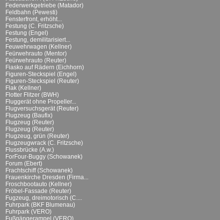
Federwerkgetriebe (Matador)
Feldbahn (Pewesti)
Fensterfront, erhöht...
Festung (C. Fritzsche)
Festung (Engel)
Festung, demilitarisiert...
Feuwehrwagen (Kellner)
Feürwehrauto (Mentor)
Feürwehrauto (Reuter)
Fiasko auf Rädern (Eichhorn)
Figuren-Steckspiel (Engel)
Figuren-Steckspiel (Reuter)
Flak (Kellner)
Flotter Flitzer (BWH)
Fluggerät ohne Propeller...
Flugversuchsgerät (Reuter)
Flugzeug (Baufix)
Flugzeug (Reuter)
Flugzeug (Reuter)
Flugzeug, grün (Reuter)
Flugzeugwrack (C. Fritzsche)
Flussbrücke (A.w.)
ForFour-Buggy (Schowanek)
Forum (Ebert)
Frachtschiff (Schowanek)
Frauenkirche Dresden (Firma...
Froschbootauto (Kellner)
Fröbel-Fassade (Reuter)
Fugzeug, dreimotorisch (C....
Fuhrpark (BKF Blumenau)
Fuhrpark (VERO)
Fußgängerampel (VERO)