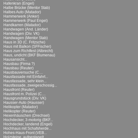
Hafenkran (Engel)
Halbe Brücke (Mentor Stab)
Halbes Auto (Matador)
Hammerwerk (Anker)
Hammerwerk (Paul Engel)
Handkarren (Matador)
Handwagen (And. Länder)
Handwagen (Div. VK)
Handwagen (Mentor Stab)
Haus in 3D (C. Fritzsche)
Haus mit Balkon (SFFischer)
Haus zum Richtfest (Albrecht)
Haus, undicht (BKF Blumenau)
Hausansicht...
Hausbau (Firma ?)
Hausbau (Reuter)
Hausbauversuche (C....
Hausfassade mit Einfahrt...
Hausfassade, sehr klein...
Hausfassade, zweigeschossig...
Hausfront (Reuter)
Hausfront m. Polizei (C....
Hausgrundstück (Div. VK)
Hausser-Auto (Hausser)
Helikopter (Matador)
Helikopter (Reuter)
Hexenhäuschen (Drechsel)
Hochdecker, 3-motorig (BKF...
Hochdecker, landend (Engel)
Hochhaus mit Schafsherde...
Hohes-Haus-Front (VEB...
Holzsteine, aufgestapelt...