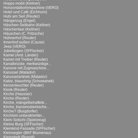
Hopps mobil (Kellner)
Horizontalbohrmaschine (VERO)
Hotel und Café (Eichhorn)
Hubi am Seil (Reuter)
Hängerzug (Engel)
Häschen-Seilbahn (Kellner)
Häschentaxi (Kellner)
Häuschen (C. Fritzsche)
Hühnerhof (Reuter)
Innenhof außen (Cause)
Jeep (VERO)
Jubelbogen (SFFischer)
Kamel (And. Länder)
Kamel mit Treiber (Reuter)
Kanalbrücke, merkwürdige...
Kanone mit Zugmaschine...
Karussel (Matador)
Karusselantrieb (Matador)
Katze, blauohrig (Schowanek)
Kerzenleuchter (Reuter)
Kiosk (Reuter)
Kirche (Hausser)
Kirche (Reuter)
Kirche, mängelbehaftete...
Kirche, transmoslemische...
Kirche? (Burgdorfer)
Kirchlein unbestimmter...
Klein-Sotschi (Spielzeug)
Kleine Burg (SFFischer)
Kleinkind-Fassade (SFFischer)
Kleinsegler (BKF Blumenau)
Kleinstadt (Brandt)