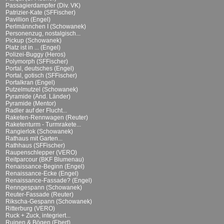
Passagierdampfer (Div. VK)
Patrizier-Kate (SFFischer)
Pavillion (Engel)
Perlmännchen I (Schowanek)
Personenzug, nostalgisch...
Pickup (Schowanek)
Platz ist in ... (Engel)
Polizei-Buggy (Heros)
Polymorph (SFFischer)
Portal, deutsches (Engel)
Portal, gotisch (SFFischer)
Portalkran (Engel)
Putzelmutzel (Schowanek)
Pyramide (And. Länder)
Pyramide (Mentor)
Radler auf der Flucht...
Raketen-Rennwagen (Reuter)
Raketenturm - Turmrakete...
Rangierlok (Schowanek)
Rathaus mit Garten...
Rathhaus (SFFischer)
Raupenschlepper (VERO)
Reitparcour (BKF Blumenau)
Renaissance-Beginn (Engel)
Renaissance-Ecke (Engel)
Renaissance-Fassade? (Engel)
Renngespann (Schowanek)
Reuter-Fassade (Reuter)
Rikscha-Gespann (Schowanek)
Ritterburg (VERO)
Ruck + Zuck, integriert...
Ruinen & Bögen (Ebert)