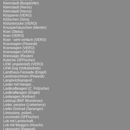
Kleinstadt (Burgdorfer)
Kleinstadt (Heros)
Kleinstadt (Heros)
Klopperei (VERO)
Klötzchen (Sina)
Klötzebrücke (VERO)
Knusperhäuschen (Mentor)
Kran (Steba)
Kran (VERO)
Kran - sehr einfach (VERO)
Kranwagen (Pewesti)
Kranwagen (VERO)
Kranwagen (VERO)
Kreissäge (Reuter)
Kutsche (SFFischer)
LKW, ungelenk(t) (VERO)
LKW-Zug (Volksbetrieb)
Landhaus-Fassade (Engel)
Landmaschinen (Pewesti)
Langholztransport...
Laster mit Hänger...
Lastkraftwagen (C. Fritzsche)
Lastkraftwagen (Engel)
Lastwagen (Kellner)
Lastzug (BKF Blumenau)
Leiter, perplex (Liebehenz)
Liefer-Dreirad (Spranger)
Limousine, poliert...
Locomobil (SFFischer)
Lok mit Landschaft...
Lok mit Waggon (Huschi)
Lokomobil (Pewesti)