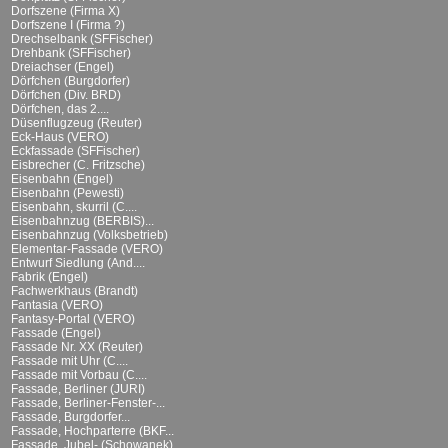
Dorfszene (Firma X)
Dorfszene I (Firma ?)
Drechselbank (SFFischer)
Drehbank (SFFischer)
Dreiachser (Engel)
Dörfchen (Burgdorfer)
Dörfchen (Div. BRD)
Dörfchen, das 2....
Düsenflugzeug (Reuter)
Eck-Haus (VERO)
Eckfassade (SFFischer)
Eisbrecher (C. Fritzsche)
Eisenbahn (Engel)
Eisenbahn (Pewesti)
Eisenbahn, skurril (C....
Eisenbahnzug (BERBIS)...
Eisenbahnzug (Volksbetrieb)
Elementar-Fassade (VERO)
Entwurf Siedlung (And....
Fabrik (Engel)
Fachwerkhaus (Brandt)
Fantasia (VERO)
Fantasy-Portal (VERO)
Fassade (Engel)
Fassade Nr. XX (Reuter)
Fassade mit Uhr (C....
Fassade mit Vorbau (C....
Fassade, Berliner (JURI)
Fassade, Berliner-Fenster-...
Fassade, Burgdorfer...
Fassade, Hochparterre (BKF...
Fassade, Jubel- (Schowanek)