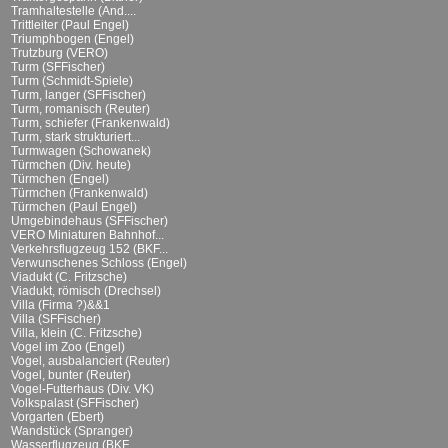
Tramhaltestelle (And....
Trittleiter (Paul Engel)
Triumphbogen (Engel)
Trutzburg (VERO)
Turm (SFFischer)
Turm (Schmidt-Spiele)
Turm, langer (SFFischer)
Turm, romanisch (Reuter)
Turm, schiefer (Frankenwald)
Turm, stark strukturiert...
Turmwagen (Schowanek)
Türmchen (Div. heute)
Türmchen (Engel)
Türmchen (Frankenwald)
Türmchen (Paul Engel)
Umgebindehaus (SFFischer)
VERO Miniaturen Bahnhof...
Verkehrsflugzeug 152 (BKF...
Verwunschenes Schloss (Engel)
Viadukt (C. Fritzsche)
Viadukt, römisch (Drechsel)
Villa (Firma ?)&&1
Villa (SFFischer)
Villa, klein (C. Fritzsche)
Vogel im Zoo (Engel)
Vogel, ausbalanciert (Reuter)
Vogel, bunter (Reuter)
Vogel-Futterhaus (Div. VK)
Volkspalast (SFFischer)
Vorgarten (Ebert)
Wandstück (Spranger)
Wasserflugzeug (BKF