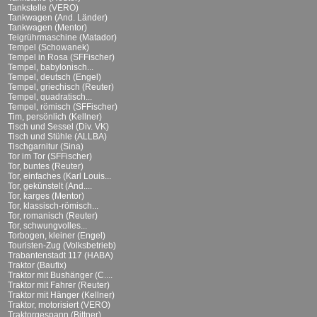
Tankstelle (VERO)
Tankwagen (And. Länder)
Tankwagen (Mentor)
Teigrührmaschine (Matador)
Tempel (Schowanek)
Tempel in Rosa (SFFischer)
Tempel, babylonisch...
Tempel, deutsch (Engel)
Tempel, griechisch (Reuter)
Tempel, quadratisch...
Tempel, römisch (SFFischer)
Tim, persönlich (Kellner)
Tisch und Sessel (Div. VK)
Tisch und Stühle (ALLBA)
Tischgarnitur (Sina)
Tor im Tor (SFFischer)
Tor, buntes (Reuter)
Tor, einfaches (Karl Louis...
Tor, gekünstelt (And....
Tor, karges (Mentor)
Tor, klassisch-römisch...
Tor, romanisch (Reuter)
Tor, schwungvolles...
Torbogen, kleiner (Engel)
Touristen-Zug (Volksbetrieb)
Trabantenstadt 117 (HABA)
Traktor (Baufix)
Traktor mit Bushänger (C....
Traktor mit Fahrer (Reuter)
Traktor mit Hänger (Kellner)
Traktor, motorisiert (VERO)
Traktorgespann (Bittner)