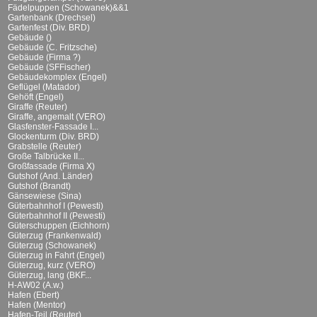
Fädelpuppen (Schowanek)&&1
Gartenbank (Drechsel)
Gartenfest (Div. BRD)
Gebäude ()
Gebäude (C. Fritzsche)
Gebäude (Firma ?)
Gebäude (SFFischer)
Gebäudekomplex (Engel)
Geflügel (Matador)
Gehöft (Engel)
Giraffe (Reuter)
Giraffe, angemalt (VERO)
Glasfenster-Fassade I...
Glockenturm (Div. BRD)
Grabstelle (Reuter)
Große Talbrücke II...
Großfassade (Firma X)
Gutshof (And. Länder)
Gutshof (Brandt)
Gänsewiese (Sina)
Güterbahnhof I (Pewesti)
Güterbahnhof II (Pewesti)
Güterschuppen (Eichhorn)
Güterzug (Frankenwald)
Güterzug (Schowanek)
Güterzug in Fahrt (Engel)
Güterzug, kurz (VERO)
Güterzug, lang (BKF...
H-AW02 (A.w.)
Hafen (Ebert)
Hafen (Mentor)
Hafen-Teil (Reuter)