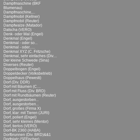
Dampfmaschine (BKF
Blumenau)
Dampfmaschine,...
Dampfmobil (Kellner)
Dampfmobil (Reuter)
Dampfwalze (Matador)
Datscha (VERO)
Denk- oder Mal (Engel)
Denkmal (Engel)
Denkmal - oder so...
Denkmal - oder......
Denkmal XYZ (C. Fritzsche)
Denkmal, sehr einfaches (Div....
Der kleine Schwede (Sina)
Diverses (Reuter)
Doppelbogen (Engel)
Doppeldecker (Volksbetrieb)
Doppelhaus (Pewesti)
Dorf (Div. DDR)
Dorf mit Bäumen (C....
Dorf mit Fluss (Div. BRD)
Dorf mit Rundbäumen (Reuter)
Dorf, ausgestorben...
Dorf, ausgestorben...
Dorf, großes (Firma X)
Dorf, klar: mit Tieren (JURI)
Dorf, poliert (Engel)
Dorf, sehr kleines (Mentor)
Dorf, tierlos (VERO)
Dorf-BK 2360 (HABA)
Dorfbrunnen (Div. BRD)&&1
Dorfplatz (SFFischer)