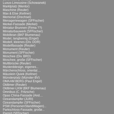
Luxus-Limousine (Schowanek)
Marktplatz (Mentor)
Maschine (Reuter)
Max & Else (Kellner)
Memorial (Drechsel)
Menageriewagen (SFFischer)
Merkel-Fassade (Merkel)
Miniatur-Brunnen (Firma ??)
Miniaturbauwerk (SFFischer)
Mobilkran (BKF Blumenau)
Model, langbeinig (Engel)
Modell, kleenes (Div. DDR)
Modellfassade (Reuter)
Monument (Reuter)
Monument (SFFischer)
Moschee (Div. BRD)
Moschee, große (SFFischer)
Multibrücke (Reuter)
Musterddesign, eigenes...
Märchenschloss, oriental....
Mäuslein Quiek (Kellner)
Münsterplatz (Münster-BV)
OMA AM BERG (Paul Engel)
Oldtimer (Reuter)
Oldtimer-LKW (BKF Blumenau)
Omnibus (C. Fritzsche)
Opas China-Fassade (And....
Ozeandampfer (JURI)
Ozeandampfer (SFFischer)
PSW (PersonenStandWagen)...
Parkschloss-Fassade, große...
Parqüt (SFFischer)