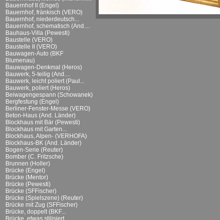
Bauernhof II (Engel)
Bauernhof, fränkisch (VERO)
Bauernhof, niederdeutsch...
Bauernhof, schematisch (And....
Bauhaus-Villa (Pewesti)
Baustelle (VERO)
Baustelle II (VERO)
Bauwagen-Auto (BKF
Blumenau)
Bauwagen-Denkmal (Heros)
Bauwerk, 5-teilig (And....
Bauwerk, leicht poliert (Paul...
Bauwerk, poliert (Heros)
Beiwagengespann (Schowanek)
Bergfestung (Engel)
Berliner-Fenster-Messe (VERO)
Beton-Haus (And. Länder)
Blockhaus mit Bär (Pewesti)
Blockhaus mit Garten...
Blockhaus, Alpen- (VERHOFA)
Blockhaus-BK (And. Länder)
Bogen-Serie (Reuter)
Bomber (C. Fritzsche)
Brunnen (Holler)
Brücke (Engel)
Brücke (Mentor)
Brücke (Pewesti)
Brücke (SFFischer)
Brücke (Spielszene) (Reuter)
Brücke mit Zug (SFFischer)
Brücke, doppelt (BKF...
Brücke, etwas stilisiert...