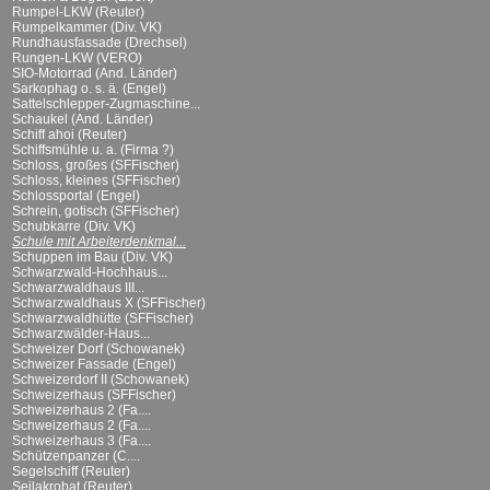
Rumpel-LKW (Reuter)
Rumpelkammer (Div. VK)
Rundhausfassade (Drechsel)
Rungen-LKW (VERO)
SIO-Motorrad (And. Länder)
Sarkophag o. s. ä. (Engel)
Sattelschlepper-Zugmaschine...
Schaukel (And. Länder)
Schiff ahoi (Reuter)
Schiffsmühle u. a. (Firma ?)
Schloss, großes (SFFischer)
Schloss, kleines (SFFischer)
Schlossportal (Engel)
Schrein, gotisch (SFFischer)
Schubkarre (Div. VK)
Schule mit Arbeiterdenkmal...
Schuppen im Bau (Div. VK)
Schwarzwald-Hochhaus...
Schwarzwaldhaus III...
Schwarzwaldhaus X (SFFischer)
Schwarzwaldhütte (SFFischer)
Schwarzwälder-Haus...
Schweizer Dorf (Schowanek)
Schweizer Fassade (Engel)
Schweizerdorf II (Schowanek)
Schweizerhaus (SFFischer)
Schweizerhaus 2 (Fa....
Schweizerhaus 2 (Fa....
Schweizerhaus 3 (Fa....
Schützenpanzer (C....
Segelschiff (Reuter)
Seilakrobat (Reuter)