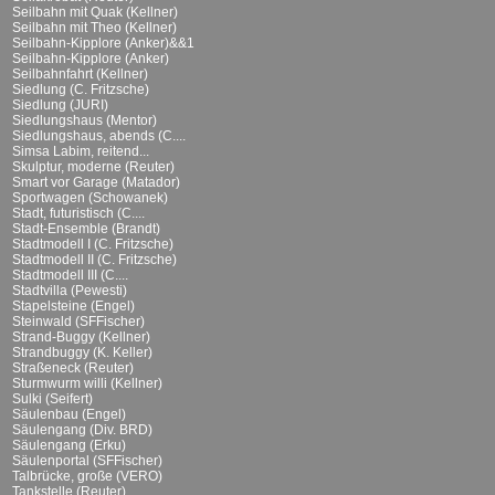
Seilbahn mit Quak (Kellner)
Seilbahn mit Theo (Kellner)
Seilbahn-Kipplore (Anker)&&1
Seilbahn-Kipplore (Anker)
Seilbahnfahrt (Kellner)
Siedlung (C. Fritzsche)
Siedlung (JURI)
Siedlungshaus (Mentor)
Siedlungshaus, abends (C....
Simsa Labim, reitend...
Skulptur, moderne (Reuter)
Smart vor Garage (Matador)
Sportwagen (Schowanek)
Stadt, futuristisch (C....
Stadt-Ensemble (Brandt)
Stadtmodell I (C. Fritzsche)
Stadtmodell II (C. Fritzsche)
Stadtmodell III (C....
Stadtvilla (Pewesti)
Stapelsteine (Engel)
Steinwald (SFFischer)
Strand-Buggy (Kellner)
Strandbuggy (K. Keller)
Straßeneck (Reuter)
Sturmwurm willi (Kellner)
Sulki (Seifert)
Säulenbau (Engel)
Säulengang (Div. BRD)
Säulengang (Erku)
Säulenportal (SFFischer)
Talbrücke, große (VERO)
Tankstelle (Reuter)