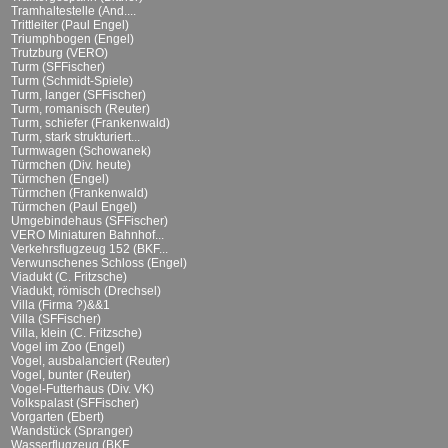
Tramhaltestelle (And....
Trittleiter (Paul Engel)
Triumphbogen (Engel)
Trutzburg (VERO)
Turm (SFFischer)
Turm (Schmidt-Spiele)
Turm, langer (SFFischer)
Turm, romanisch (Reuter)
Turm, schiefer (Frankenwald)
Turm, stark strukturiert...
Turmwagen (Schowanek)
Türmchen (Div. heute)
Türmchen (Engel)
Türmchen (Frankenwald)
Türmchen (Paul Engel)
Umgebindehaus (SFFischer)
VERO Miniaturen Bahnhof...
Verkehrsflugzeug 152 (BKF...
Verwunschenes Schloss (Engel)
Viadukt (C. Fritzsche)
Viadukt, römisch (Drechsel)
Villa (Firma ?)&&1
Villa (SFFischer)
Villa, klein (C. Fritzsche)
Vogel im Zoo (Engel)
Vogel, ausbalanciert (Reuter)
Vogel, bunter (Reuter)
Vogel-Futterhaus (Div. VK)
Volkspalast (SFFischer)
Vorgarten (Ebert)
Wandstück (Spranger)
Wasserflugzeug (BKF