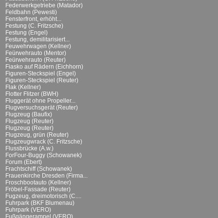
Federwerkgetriebe (Matador)
Feldbahn (Pewesti)
Fensterfront, erhöht...
Festung (C. Fritzsche)
Festung (Engel)
Festung, demilitarisiert...
Feuwehrwagen (Kellner)
Feürwehrauto (Mentor)
Feürwehrauto (Reuter)
Fiasko auf Rädern (Eichhorn)
Figuren-Steckspiel (Engel)
Figuren-Steckspiel (Reuter)
Flak (Kellner)
Flotter Flitzer (BWH)
Fluggerät ohne Propeller...
Flugversuchsgerät (Reuter)
Flugzeug (Baufix)
Flugzeug (Reuter)
Flugzeug (Reuter)
Flugzeug, grün (Reuter)
Flugzeugwrack (C. Fritzsche)
Flussbrücke (A.w.)
ForFour-Buggy (Schowanek)
Forum (Ebert)
Frachtschiff (Schowanek)
Frauenkirche Dresden (Firma...
Froschbootauto (Kellner)
Fröbel-Fassade (Reuter)
Fugzeug, dreimotorisch (C....
Fuhrpark (BKF Blumenau)
Fuhrpark (VERO)
Fußgängerampel (VERO)