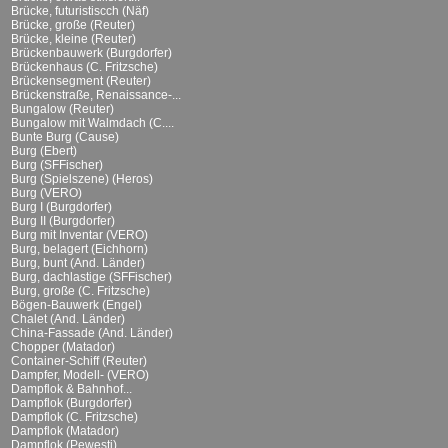
Brücke, futuristiscch (Näf)
Brücke, große (Reuter)
Brücke, kleine (Reuter)
Brückenbauwerk (Burgdorfer)
Brückenhaus (C. Fritzsche)
Brückensegment (Reuter)
Brückenstraße, Renaissance-...
Bungalow (Reuter)
Bungalow mit Walmdach (C....
Bunte Burg (Cause)
Burg (Ebert)
Burg (SFFischer)
Burg (Spielszene) (Heros)
Burg (VERO)
Burg I (Burgdorfer)
Burg II (Burgdorfer)
Burg mit Inventar (VERO)
Burg, belagert (Eichhorn)
Burg, bunt (And. Länder)
Burg, dachlastige (SFFischer)
Burg, große (C. Fritzsche)
Bögen-Bauwerk (Engel)
Chalet (And. Länder)
China-Fassade (And. Länder)
Chopper (Matador)
Container-Schiff (Reuter)
Dampfer, Modell- (VERO)
Dampflok & Bahnhof...
Dampflok (Burgdorfer)
Dampflok (C. Fritzsche)
Dampflok (Matador)
Dampflok (Pewesti)