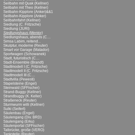
Seilbahn mit Quak (Kellner)
Seilbahn mit Theo (Kellner)
Seilbahn-Kipplore (Anker)&&1
Seilbahn-Kipplore (Anker)
Seilbahnfahrt (Kellner)
Siedlung (C. Fritzsche)
Siedlung (JURI)
Siedlungshaus (Mentor)
Siedlungshaus, abends (C....
Simsa Labim, reitend...
Skulptur, moderne (Reuter)
Smart vor Garage (Matador)
Sportwagen (Schowanek)
Stadt, futuristisch (C....
Stadt-Ensemble (Brandt)
Stadtmodell I (C. Fritzsche)
Stadtmodell II (C. Fritzsche)
Stadtmodell III (C....
Stadtvilla (Pewesti)
Stapelsteine (Engel)
Steinwald (SFFischer)
Strand-Buggy (Kellner)
Strandbuggy (K. Keller)
Straßeneck (Reuter)
Sturmwurm willi (Kellner)
Sulki (Seifert)
Säulenbau (Engel)
Säulengang (Div. BRD)
Säulengang (Erku)
Säulenportal (SFFischer)
Talbrücke, große (VERO)
Tankstelle (Reuter)