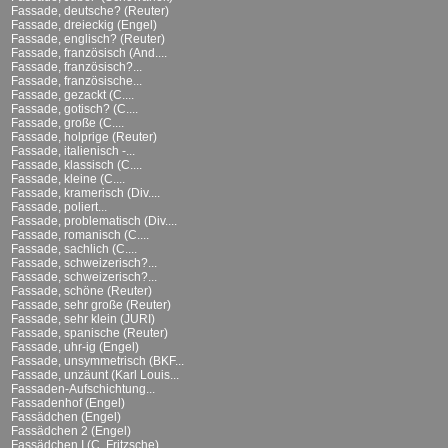
Fassade, deutsche? (Reuter)
Fassade, dreieckig (Engel)
Fassade, englisch? (Reuter)
Fassade, französisch (And....
Fassade, französisch?...
Fassade, französische...
Fassade, gezackt (C....
Fassade, gotisch? (C....
Fassade, große (C....
Fassade, holprige (Reuter)
Fassade, italienisch -...
Fassade, klassisch (C....
Fassade, kleine (C....
Fassade, kramerisch (Div....
Fassade, poliert...
Fassade, problematisch (Div....
Fassade, romanisch (C....
Fassade, sachlich (C....
Fassade, schweizerisch?...
Fassade, schweizerisch?...
Fassade, schöne (Reuter)
Fassade, sehr große (Reuter)
Fassade, sehr klein (JURI)
Fassade, spanische (Reuter)
Fassade, uhr-ig (Engel)
Fassade, unsymmetrisch (BKF...
Fassade, unzäunt (Karl Louis...
Fassaden-Aufschichtung...
Fassadenhof (Engel)
Fassädchen (Engel)
Fassädchen 2 (Engel)
Fassädchen I (C. Fritzsche)