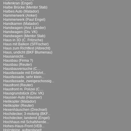
Hafenkran (Engel)
Halbe Brücke (Mentor Stab)
Halbes Auto (Matador)
Hammerwerk (Anker)
Hammerwerk (Paul Engel)
Handkarren (Matador)
Handwagen (And. Länder)
Handwagen (Div. VK)
Handwagen (Mentor Stab)
Haus in 3D (C. Fritzsche)
Haus mit Balkon (SFFischer)
Haus zum Richtfest (Albrecht)
Haus, undicht (BKF Blumenau)
Hausansicht...
Hausbau (Firma ?)
Hausbau (Reuter)
Hausbauversuche (C....
Hausfassade mit Einfahrt...
Hausfassade, sehr klein...
Hausfassade, zweigeschossig...
Hausfront (Reuter)
Hausfront m. Polizei (C....
Hausgrundstück (Div. VK)
Hausser-Auto (Hausser)
Helikopter (Matador)
Helikopter (Reuter)
Hexenhäuschen (Drechsel)
Hochdecker, 3-motorig (BKF...
Hochdecker, landend (Engel)
Hochhaus mit Schafsherde...
Hohes-Haus-Front (VEB...
Holzsteine, aufgestapelt...