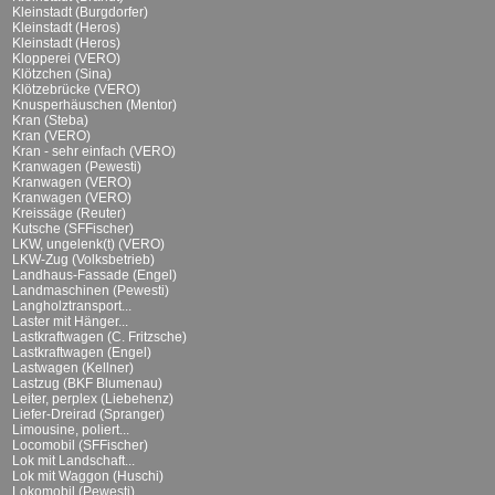
Kleinstadt (Burgdorfer)
Kleinstadt (Heros)
Kleinstadt (Heros)
Klopperei (VERO)
Klötzchen (Sina)
Klötzebrücke (VERO)
Knusperhäuschen (Mentor)
Kran (Steba)
Kran (VERO)
Kran - sehr einfach (VERO)
Kranwagen (Pewesti)
Kranwagen (VERO)
Kranwagen (VERO)
Kreissäge (Reuter)
Kutsche (SFFischer)
LKW, ungelenk(t) (VERO)
LKW-Zug (Volksbetrieb)
Landhaus-Fassade (Engel)
Landmaschinen (Pewesti)
Langholztransport...
Laster mit Hänger...
Lastkraftwagen (C. Fritzsche)
Lastkraftwagen (Engel)
Lastwagen (Kellner)
Lastzug (BKF Blumenau)
Leiter, perplex (Liebehenz)
Liefer-Dreirad (Spranger)
Limousine, poliert...
Locomobil (SFFischer)
Lok mit Landschaft...
Lok mit Waggon (Huschi)
Lokomobil (Pewesti)