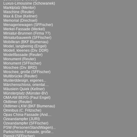
Luxus-Limousine (Schowanek)
Marktplatz (Mentor)
Maschine (Reuter)
Max & Else (Kellner)
Memorial (Drechsel)
Menageriewagen (SFFischer)
Merkel-Fassade (Merkel)
Miniatur-Brunnen (Firma ??)
Miniaturbauwerk (SFFischer)
Mobilkran (BKF Blumenau)
Model, langbeinig (Engel)
Modell, kleenes (Div. DDR)
Modellfassade (Reuter)
Monument (Reuter)
Monument (SFFischer)
Moschee (Div. BRD)
Moschee, große (SFFischer)
Multibrücke (Reuter)
Musterddesign, eigenes...
Märchenschloss, oriental....
Mäuslein Quiek (Kellner)
Münsterplatz (Münster-BV)
OMA AM BERG (Paul Engel)
Oldtimer (Reuter)
Oldtimer-LKW (BKF Blumenau)
Omnibus (C. Fritzsche)
Opas China-Fassade (And....
Ozeandampfer (JURI)
Ozeandampfer (SFFischer)
PSW (PersonenStandWagen)...
Parkschloss-Fassade, große...
Parqüt (SFFischer)