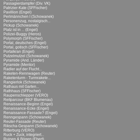
Passagierdampfer (Div. VK)
Patrizier-Kate (SFFischer)
Pavillion (Engel)
Perlmännchen I (Schowanek)
Personenzug, nostalgisch...
Pickup (Schowanek)
Platz ist in ... (Engel)
Polizei-Buggy (Heros)
Polymorph (SFFischer)
Portal, deutsches (Engel)
Portal, gotisch (SFFischer)
Portalkran (Engel)
Putzelmutzel (Schowanek)
Pyramide (And. Länder)
Pyramide (Mentor)
Radler auf der Flucht...
Raketen-Rennwagen (Reuter)
Raketenturm - Turmrakete...
Rangierlok (Schowanek)
Rathaus mit Garten...
Rathhaus (SFFischer)
Raupenschlepper (VERO)
Reitparcour (BKF Blumenau)
Renaissance-Beginn (Engel)
Renaissance-Ecke (Engel)
Renaissance-Fassade? (Engel)
Renngespann (Schowanek)
Reuter-Fassade (Reuter)
Rikscha-Gespann (Schowanek)
Ritterburg (VERO)
Ruck + Zuck, integriert...
Ruinen & Bögen (Ebert)