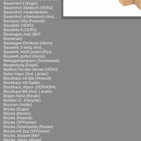
Bauernhof II (Engel)
Bauernhof, fränkisch (VERO)
Bauernhof, niederdeutsch...
Bauernhof, schematisch (And....
Bauhaus-Villa (Pewesti)
Baustelle (VERO)
Baustelle II (VERO)
Bauwagen-Auto (BKF
Blumenau)
Bauwagen-Denkmal (Heros)
Bauwerk, 5-teilig (And....
Bauwerk, leicht poliert (Paul...
Bauwerk, poliert (Heros)
Beiwagengespann (Schowanek)
Bergfestung (Engel)
Berliner-Fenster-Messe (VERO)
Beton-Haus (And. Länder)
Blockhaus mit Bär (Pewesti)
Blockhaus mit Garten...
Blockhaus, Alpen- (VERHOFA)
Blockhaus-BK (And. Länder)
Bogen-Serie (Reuter)
Bomber (C. Fritzsche)
Brunnen (Holler)
Brücke (Engel)
Brücke (Mentor)
Brücke (Pewesti)
Brücke (SFFischer)
Brücke (Spielszene) (Reuter)
Brücke mit Zug (SFFischer)
Brücke, doppelt (BKF...
Brücke, etwas stilisiert...