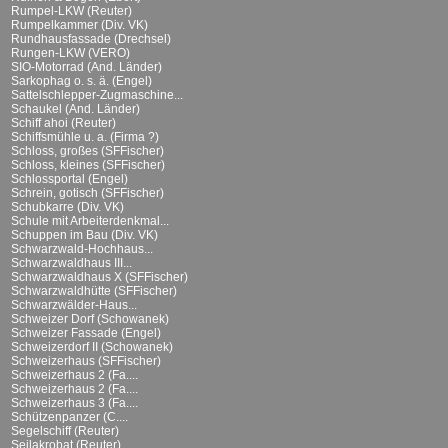
Rumpel-LKW (Reuter)
Rumpelkammer (Div. VK)
Rundhausfassade (Drechsel)
Rungen-LKW (VERO)
SIO-Motorrad (And. Länder)
Sarkophag o. s. ä. (Engel)
Sattelschlepper-Zugmaschine...
Schaukel (And. Länder)
Schiff ahoi (Reuter)
Schiffsmühle u. a. (Firma ?)
Schloss, großes (SFFischer)
Schloss, kleines (SFFischer)
Schlossportal (Engel)
Schrein, gotisch (SFFischer)
Schubkarre (Div. VK)
Schule mit Arbeiterdenkmal...
Schuppen im Bau (Div. VK)
Schwarzwald-Hochhaus...
Schwarzwaldhaus III...
Schwarzwaldhaus X (SFFischer)
Schwarzwaldhütte (SFFischer)
Schwarzwälder-Haus...
Schweizer Dorf (Schowanek)
Schweizer Fassade (Engel)
Schweizerdorf II (Schowanek)
Schweizerhaus (SFFischer)
Schweizerhaus 2 (Fa....
Schweizerhaus 2 (Fa....
Schweizerhaus 3 (Fa....
Schützenpanzer (C....
Segelschiff (Reuter)
Seilakrobat (Reuter)