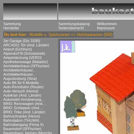
Sammlung
Sammlungskatalog
Willkommen
Hersteller
Seitenübersicht
Impressum
Du bist hier:
Modelle u. Spielszenen
=>
Holzbaukasten
(550)
3er Garage (Div. DDR)
ARCADO: Tor (And. Länder)
Airport (Eichhorn)
Alpendorf III (Schowanek)
Ampelsteürung (VERO)
Apothekerwaage (Matador)
Architektenhaus (SFFischer)
Architektenhäuser...
Architektenhäuser...
Augustusburg (Sina)
Auto-BK für 6 Modelle...
Auto-Rennbahn (Reuter)
Auto-Versuch (Heros)
Autokran (And. Länder)
Automobil-Annäherung...
BRIO: Rennwagen (And....
BRIO: Schlepper (And....
BRIO: Trike (And. Länder)
Bahnschranke (Heros)
Bahnstation (THUWA)
Bahnübergang (Firma X)
Bauerndorf (SFFischer)
Bauernhaus, kleines (Münchn....