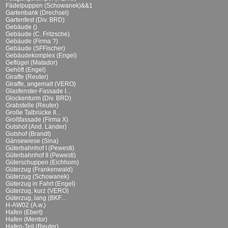
Fädelpuppen (Schowanek)&&1
Gartenbank (Drechsel)
Gartenfest (Div. BRD)
Gebäude ()
Gebäude (C. Fritzsche)
Gebäude (Firma ?)
Gebäude (SFFischer)
Gebäudekomplex (Engel)
Geflügel (Matador)
Gehöft (Engel)
Giraffe (Reuter)
Giraffe, angemalt (VERO)
Glasfenster-Fassade I...
Glockenturm (Div. BRD)
Grabstelle (Reuter)
Große Talbrücke II...
Großfassade (Firma X)
Gutshof (And. Länder)
Gutshof (Brandt)
Gänsewiese (Sina)
Güterbahnhof I (Pewesti)
Güterbahnhof II (Pewesti)
Güterschuppen (Eichhorn)
Güterzug (Frankenwald)
Güterzug (Schowanek)
Güterzug in Fahrt (Engel)
Güterzug, kurz (VERO)
Güterzug, lang (BKF...
H-AW02 (A.w.)
Hafen (Ebert)
Hafen (Mentor)
Hafen-Teil (Reuter)