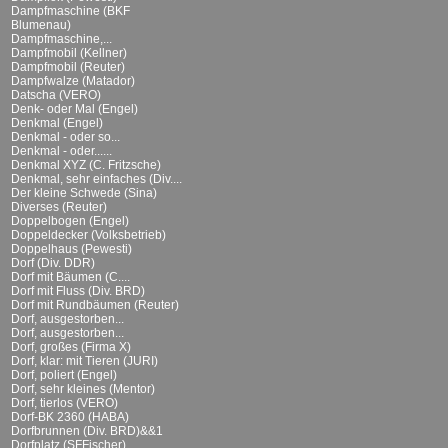
Dampfmaschine (BKF
Blumenau)
Dampfmaschine,...
Dampfmobil (Kellner)
Dampfmobil (Reuter)
Dampfwalze (Matador)
Datscha (VERO)
Denk- oder Mal (Engel)
Denkmal (Engel)
Denkmal - oder so...
Denkmal - oder......
Denkmal XYZ (C. Fritzsche)
Denkmal, sehr einfaches (Div....
Der kleine Schwede (Sina)
Diverses (Reuter)
Doppelbogen (Engel)
Doppeldecker (Volksbetrieb)
Doppelhaus (Pewesti)
Dorf (Div. DDR)
Dorf mit Bäumen (C....
Dorf mit Fluss (Div. BRD)
Dorf mit Rundbäumen (Reuter)
Dorf, ausgestorben...
Dorf, ausgestorben...
Dorf, großes (Firma X)
Dorf, klar: mit Tieren (JURI)
Dorf, poliert (Engel)
Dorf, sehr kleines (Mentor)
Dorf, tierlos (VERO)
Dorf-BK 2360 (HABA)
Dorfbrunnen (Div. BRD)&&1
Dorfplatz (SFFischer)