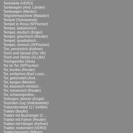
Tankstelle (VERO)
Tankwagen (And. Länder)
Tankwagen (Mentor)
Teigrührmaschine (Matador)
Tempel (Schowanek)
Tempel in Rosa (SFFischer)
Tempel, babylonisch...
Tempel, deutsch (Engel)
Tempel, griechisch (Reuter)
Tempel, quadratisch...
Tempel, römisch (SFFischer)
Tim, persönlich (Kellner)
Tisch und Sessel (Div. VK)
Tisch und Stühle (ALLBA)
Tischgarnitur (Sina)
Tor im Tor (SFFischer)
Tor, buntes (Reuter)
Tor, einfaches (Karl Louis...
Tor, gekünstelt (And....
Tor, karges (Mentor)
Tor, klassisch-römisch...
Tor, romanisch (Reuter)
Tor, schwungvolles...
Torbogen, kleiner (Engel)
Touristen-Zug (Volksbetrieb)
Trabantenstadt 117 (HABA)
Traktor (Baufix)
Traktor mit Bushänger (C....
Traktor mit Fahrer (Reuter)
Traktor mit Hänger (Kellner)
Traktor, motorisiert (VERO)
Traktorgespann (Bittner)