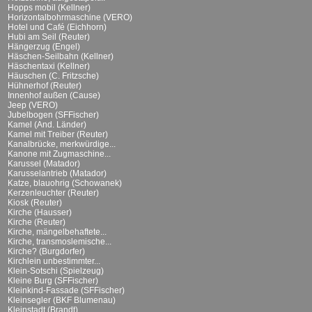
Hopps mobil (Kellner)
Horizontalbohrmaschine (VERO)
Hotel und Café (Eichhorn)
Hubi am Seil (Reuter)
Hängerzug (Engel)
Häschen-Seilbahn (Kellner)
Häschentaxi (Kellner)
Häuschen (C. Fritzsche)
Hühnerhof (Reuter)
Innenhof außen (Cause)
Jeep (VERO)
Jubelbogen (SFFischer)
Kamel (And. Länder)
Kamel mit Treiber (Reuter)
Kanalbrücke, merkwürdige...
Kanone mit Zugmaschine...
Karussel (Matador)
Karusselantrieb (Matador)
Katze, blauohrig (Schowanek)
Kerzenleuchter (Reuter)
Kiosk (Reuter)
Kirche (Hausser)
Kirche (Reuter)
Kirche, mängelbehaftete...
Kirche, transmoslemische...
Kirche? (Burgdorfer)
Kirchlein unbestimmter...
Klein-Sotschi (Spielzeug)
Kleine Burg (SFFischer)
Kleinkind-Fassade (SFFischer)
Kleinsegler (BKF Blumenau)
Kleinstadt (Brandt)