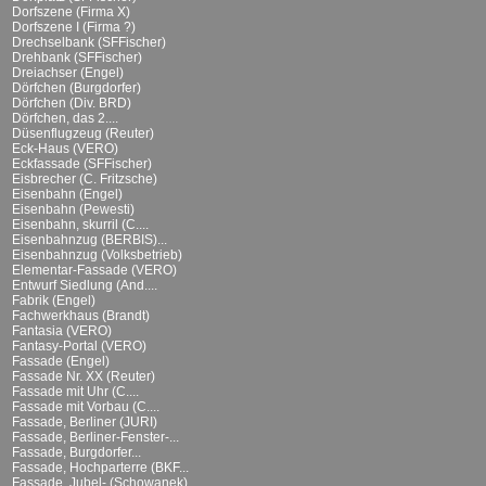
Dorfszene (Firma X)
Dorfszene I (Firma ?)
Drechselbank (SFFischer)
Drehbank (SFFischer)
Dreiachser (Engel)
Dörfchen (Burgdorfer)
Dörfchen (Div. BRD)
Dörfchen, das 2....
Düsenflugzeug (Reuter)
Eck-Haus (VERO)
Eckfassade (SFFischer)
Eisbrecher (C. Fritzsche)
Eisenbahn (Engel)
Eisenbahn (Pewesti)
Eisenbahn, skurril (C....
Eisenbahnzug (BERBIS)...
Eisenbahnzug (Volksbetrieb)
Elementar-Fassade (VERO)
Entwurf Siedlung (And....
Fabrik (Engel)
Fachwerkhaus (Brandt)
Fantasia (VERO)
Fantasy-Portal (VERO)
Fassade (Engel)
Fassade Nr. XX (Reuter)
Fassade mit Uhr (C....
Fassade mit Vorbau (C....
Fassade, Berliner (JURI)
Fassade, Berliner-Fenster-...
Fassade, Burgdorfer...
Fassade, Hochparterre (BKF...
Fassade, Jubel- (Schowanek)