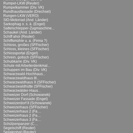
Rumpel-LKW (Reuter)
Rumpelkammer (Div. VK)
Rundhausfassade (Drechsel)
Rungen-LKW (VERO)
SIO-Motorrad (And. Länder)
Sarkophag o. s. ä. (Engel)
Sattelschlepper-Zugmaschine...
Schaukel (And. Länder)
Schiff ahoi (Reuter)
Schiffsmühle u. a. (Firma ?)
Schloss, großes (SFFischer)
Schloss, kleines (SFFischer)
Schlossportal (Engel)
Schrein, gotisch (SFFischer)
Schubkarre (Div. VK)
Schule mit Arbeiterdenkmal...
Schuppen im Bau (Div. VK)
Schwarzwald-Hochhaus...
Schwarzwaldhaus III...
Schwarzwaldhaus X (SFFischer)
Schwarzwaldhütte (SFFischer)
Schwarzwälder-Haus...
Schweizer Dorf (Schowanek)
Schweizer Fassade (Engel)
Schweizerdorf II (Schowanek)
Schweizerhaus (SFFischer)
Schweizerhaus 2 (Fa....
Schweizerhaus 2 (Fa....
Schweizerhaus 3 (Fa....
Schützenpanzer (C....
Segelschiff (Reuter)
Seilakrobat (Reuter)