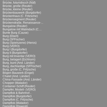
Brücke, futuristiscch (Näf)
Brücke, große (Reuter)
Brücke, kleine (Reuter)
Brückenbauwerk (Burgdorfer)
Brückenhaus (C. Fritzsche)
Brückensegment (Reuter)
Brückenstraße, Renaissance-...
Bungalow (Reuter)
Bungalow mit Walmdach (C....
Bunte Burg (Cause)
Burg (Ebert)
Burg (SFFischer)
Burg (Spielszene) (Heros)
Burg (VERO)
Burg I (Burgdorfer)
Burg II (Burgdorfer)
Burg mit Inventar (VERO)
Burg, belagert (Eichhorn)
Burg, bunt (And. Länder)
Burg, dachlastige (SFFischer)
Burg, große (C. Fritzsche)
Bögen-Bauwerk (Engel)
Chalet (And. Länder)
China-Fassade (And. Länder)
Chopper (Matador)
Container-Schiff (Reuter)
Dampfer, Modell- (VERO)
Dampflok & Bahnhof...
Dampflok (Burgdorfer)
Dampflok (C. Fritzsche)
Dampflok (Matador)
Dampflok (Pewesti)