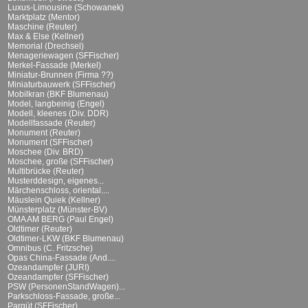
Luxus-Limousine (Schowanek)
Marktplatz (Mentor)
Maschine (Reuter)
Max & Else (Kellner)
Memorial (Drechsel)
Menageriewagen (SFFischer)
Merkel-Fassade (Merkel)
Miniatur-Brunnen (Firma ??)
Miniaturbauwerk (SFFischer)
Mobilkran (BKF Blumenau)
Model, langbeinig (Engel)
Modell, kleenes (Div. DDR)
Modellfassade (Reuter)
Monument (Reuter)
Monument (SFFischer)
Moschee (Div. BRD)
Moschee, große (SFFischer)
Multibrücke (Reuter)
Musterddesign, eigenes...
Märchenschloss, oriental....
Mäuslein Quiek (Kellner)
Münsterplatz (Münster-BV)
OMA AM BERG (Paul Engel)
Oldtimer (Reuter)
Oldtimer-LKW (BKF Blumenau)
Omnibus (C. Fritzsche)
Opas China-Fassade (And....
Ozeandampfer (JURI)
Ozeandampfer (SFFischer)
PSW (PersonenStandWagen)...
Parkschloss-Fassade, große...
Parqüt (SFFischer)