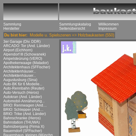
Sammlung
Sammlungskatalog
Willkommen
Hersteller
Seitenübersicht
Impressum
Du bist hier:
Modelle u. Spielszenen
=>
Holzbaukasten
(550)
3er Garage (Div. DDR)
ARCADO: Tor (And. Länder)
Airport (Eichhorn)
Alpendorf III (Schowanek)
Ampelsteürung (VERO)
Apothekerwaage (Matador)
Architektenhaus (SFFischer)
Architektenhäuser...
Architektenhäuser...
Augustusburg (Sina)
Auto-BK für 6 Modelle...
Auto-Rennbahn (Reuter)
Auto-Versuch (Heros)
Autokran (And. Länder)
Automobil-Annäherung...
BRIO: Rennwagen (And....
BRIO: Schlepper (And....
BRIO: Trike (And. Länder)
Bahnschranke (Heros)
Bahnstation (THUWA)
Bahnübergang (Firma X)
Bauerndorf (SFFischer)
Bauernhaus, kleines (Münchn....