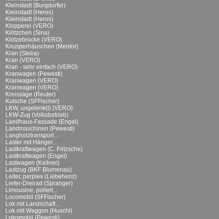
Kleinstadt (Burgdorfer)
Kleinstadt (Heros)
Kleinstadt (Heros)
Klopperei (VERO)
Klötzchen (Sina)
Klötzebrücke (VERO)
Knusperhäuschen (Mentor)
Kran (Steba)
Kran (VERO)
Kran - sehr einfach (VERO)
Kranwagen (Pewesti)
Kranwagen (VERO)
Kranwagen (VERO)
Kreissäge (Reuter)
Kutsche (SFFischer)
LKW, ungelenk(t) (VERO)
LKW-Zug (Volksbetrieb)
Landhaus-Fassade (Engel)
Landmaschinen (Pewesti)
Langholztransport...
Laster mit Hänger...
Lastkraftwagen (C. Fritzsche)
Lastkraftwagen (Engel)
Lastwagen (Kellner)
Lastzug (BKF Blumenau)
Leiter, perplex (Liebehenz)
Liefer-Dreirad (Spranger)
Limousine, poliert...
Locomobil (SFFischer)
Lok mit Landschaft...
Lok mit Waggon (Huschi)
Lokomobil (Pewesti)