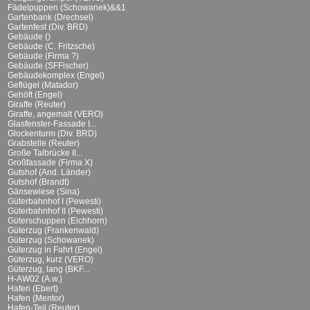
Fädelpuppen (Schowanek)&&1
Gartenbank (Drechsel)
Gartenfest (Div. BRD)
Gebäude ()
Gebäude (C. Fritzsche)
Gebäude (Firma ?)
Gebäude (SFFischer)
Gebäudekomplex (Engel)
Geflügel (Matador)
Gehöft (Engel)
Giraffe (Reuter)
Giraffe, angemalt (VERO)
Glasfenster-Fassade I...
Glockenturm (Div. BRD)
Grabstelle (Reuter)
Große Talbrücke II...
Großfassade (Firma X)
Gutshof (And. Länder)
Gutshof (Brandt)
Gänsewiese (Sina)
Güterbahnhof I (Pewesti)
Güterbahnhof II (Pewesti)
Güterschuppen (Eichhorn)
Güterzug (Frankenwald)
Güterzug (Schowanek)
Güterzug in Fahrt (Engel)
Güterzug, kurz (VERO)
Güterzug, lang (BKF...
H-AW02 (A.w.)
Hafen (Ebert)
Hafen (Mentor)
Hafen-Teil (Reuter)