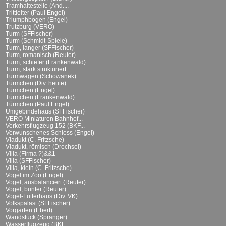
Tramhaltestelle (And....
Trittleiter (Paul Engel)
Triumphbogen (Engel)
Trutzburg (VERO)
Turm (SFFischer)
Turm (Schmidt-Spiele)
Turm, langer (SFFischer)
Turm, romanisch (Reuter)
Turm, schiefer (Frankenwald)
Turm, stark strukturiert...
Turmwagen (Schowanek)
Türmchen (Div. heute)
Türmchen (Engel)
Türmchen (Frankenwald)
Türmchen (Paul Engel)
Umgebindehaus (SFFischer)
VERO Miniaturen Bahnhof...
Verkehrsflugzeug 152 (BKF...
Verwunschenes Schloss (Engel)
Viadukt (C. Fritzsche)
Viadukt, römisch (Drechsel)
Villa (Firma ?)&&1
Villa (SFFischer)
Villa, klein (C. Fritzsche)
Vogel im Zoo (Engel)
Vogel, ausbalanciert (Reuter)
Vogel, bunter (Reuter)
Vogel-Futterhaus (Div. VK)
Volkspalast (SFFischer)
Vorgarten (Ebert)
Wandstück (Spranger)
Wasserflugzeug (BKF