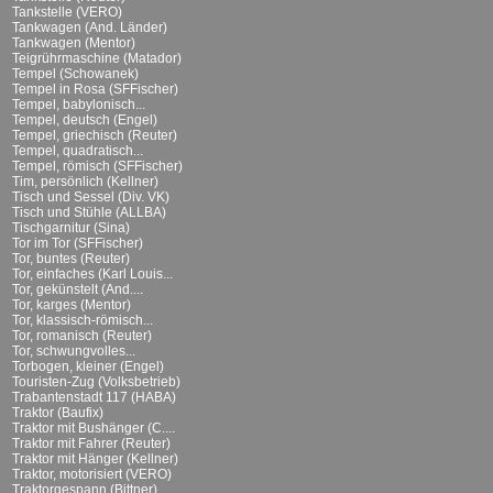
Tankstelle (VERO)
Tankwagen (And. Länder)
Tankwagen (Mentor)
Teigrührmaschine (Matador)
Tempel (Schowanek)
Tempel in Rosa (SFFischer)
Tempel, babylonisch...
Tempel, deutsch (Engel)
Tempel, griechisch (Reuter)
Tempel, quadratisch...
Tempel, römisch (SFFischer)
Tim, persönlich (Kellner)
Tisch und Sessel (Div. VK)
Tisch und Stühle (ALLBA)
Tischgarnitur (Sina)
Tor im Tor (SFFischer)
Tor, buntes (Reuter)
Tor, einfaches (Karl Louis...
Tor, gekünstelt (And....
Tor, karges (Mentor)
Tor, klassisch-römisch...
Tor, romanisch (Reuter)
Tor, schwungvolles...
Torbogen, kleiner (Engel)
Touristen-Zug (Volksbetrieb)
Trabantenstadt 117 (HABA)
Traktor (Baufix)
Traktor mit Bushänger (C....
Traktor mit Fahrer (Reuter)
Traktor mit Hänger (Kellner)
Traktor, motorisiert (VERO)
Traktorgespann (Bittner)