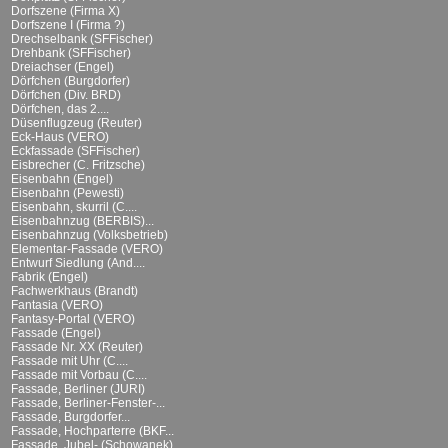
Dorfszene (Firma X)
Dorfszene I (Firma ?)
Drechselbank (SFFischer)
Drehbank (SFFischer)
Dreiachser (Engel)
Dörfchen (Burgdorfer)
Dörfchen (Div. BRD)
Dörfchen, das 2....
Düsenflugzeug (Reuter)
Eck-Haus (VERO)
Eckfassade (SFFischer)
Eisbrecher (C. Fritzsche)
Eisenbahn (Engel)
Eisenbahn (Pewesti)
Eisenbahn, skurril (C....
Eisenbahnzug (BERBIS)...
Eisenbahnzug (Volksbetrieb)
Elementar-Fassade (VERO)
Entwurf Siedlung (And....
Fabrik (Engel)
Fachwerkhaus (Brandt)
Fantasia (VERO)
Fantasy-Portal (VERO)
Fassade (Engel)
Fassade Nr. XX (Reuter)
Fassade mit Uhr (C....
Fassade mit Vorbau (C....
Fassade, Berliner (JURI)
Fassade, Berliner-Fenster-...
Fassade, Burgdorfer...
Fassade, Hochparterre (BKF...
Fassade, Jubel- (Schowanek)