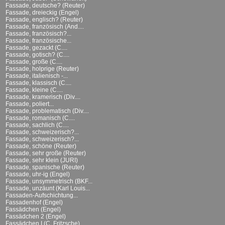
Fassade, deutsche? (Reuter)
Fassade, dreieckig (Engel)
Fassade, englisch? (Reuter)
Fassade, französisch (And....
Fassade, französisch?...
Fassade, französische...
Fassade, gezackt (C....
Fassade, gotisch? (C....
Fassade, große (C....
Fassade, holprige (Reuter)
Fassade, italienisch -...
Fassade, klassisch (C....
Fassade, kleine (C....
Fassade, kramerisch (Div....
Fassade, poliert...
Fassade, problematisch (Div....
Fassade, romanisch (C....
Fassade, sachlich (C....
Fassade, schweizerisch?...
Fassade, schweizerisch?...
Fassade, schöne (Reuter)
Fassade, sehr große (Reuter)
Fassade, sehr klein (JURI)
Fassade, spanische (Reuter)
Fassade, uhr-ig (Engel)
Fassade, unsymmetrisch (BKF...
Fassade, unzäunt (Karl Louis...
Fassaden-Aufschichtung...
Fassadenhof (Engel)
Fassädchen (Engel)
Fassädchen 2 (Engel)
Fassädchen I (C. Fritzsche)