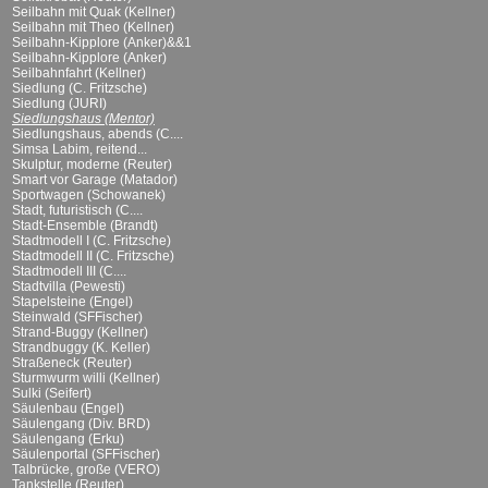
Seilbahn mit Quak (Kellner)
Seilbahn mit Theo (Kellner)
Seilbahn-Kipplore (Anker)&&1
Seilbahn-Kipplore (Anker)
Seilbahnfahrt (Kellner)
Siedlung (C. Fritzsche)
Siedlung (JURI)
Siedlungshaus (Mentor)
Siedlungshaus, abends (C....
Simsa Labim, reitend...
Skulptur, moderne (Reuter)
Smart vor Garage (Matador)
Sportwagen (Schowanek)
Stadt, futuristisch (C....
Stadt-Ensemble (Brandt)
Stadtmodell I (C. Fritzsche)
Stadtmodell II (C. Fritzsche)
Stadtmodell III (C....
Stadtvilla (Pewesti)
Stapelsteine (Engel)
Steinwald (SFFischer)
Strand-Buggy (Kellner)
Strandbuggy (K. Keller)
Straßeneck (Reuter)
Sturmwurm willi (Kellner)
Sulki (Seifert)
Säulenbau (Engel)
Säulengang (Div. BRD)
Säulengang (Erku)
Säulenportal (SFFischer)
Talbrücke, große (VERO)
Tankstelle (Reuter)