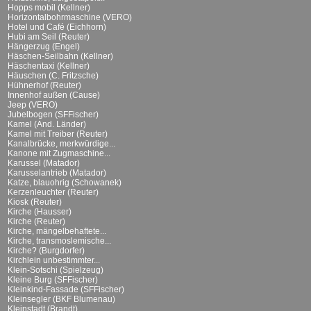
Hopps mobil (Kellner)
Horizontalbohrmaschine (VERO)
Hotel und Café (Eichhorn)
Hubi am Seil (Reuter)
Hängerzug (Engel)
Häschen-Seilbahn (Kellner)
Häschentaxi (Kellner)
Häuschen (C. Fritzsche)
Hühnerhof (Reuter)
Innenhof außen (Cause)
Jeep (VERO)
Jubelbogen (SFFischer)
Kamel (And. Länder)
Kamel mit Treiber (Reuter)
Kanalbrücke, merkwürdige...
Kanone mit Zugmaschine...
Karussel (Matador)
Karusselantrieb (Matador)
Katze, blauohrig (Schowanek)
Kerzenleuchter (Reuter)
Kiosk (Reuter)
Kirche (Hausser)
Kirche (Reuter)
Kirche, mängelbehaftete...
Kirche, transmoslemische...
Kirche? (Burgdorfer)
Kirchlein unbestimmter...
Klein-Sotschi (Spielzeug)
Kleine Burg (SFFischer)
Kleinkind-Fassade (SFFischer)
Kleinsegler (BKF Blumenau)
Kleinstadt (Brandt)