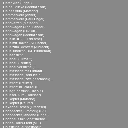
Hafenkran (Engel)
Halbe Brücke (Mentor Stab)
Halbes Auto (Matador)
Hammerwerk (Anker)
Hammerwerk (Paul Engel)
Handkarren (Matador)
Handwagen (And. Länder)
Handwagen (Div. VK)
Handwagen (Mentor Stab)
Haus in 3D (C. Fritzsche)
Haus mit Balkon (SFFischer)
Haus zum Richtfest (Albrecht)
Haus, undicht (BKF Blumenau)
Hausansicht...
Hausbau (Firma ?)
Hausbau (Reuter)
Hausbauversuche (C....
Hausfassade mit Einfahrt...
Hausfassade, sehr klein...
Hausfassade, zweigeschossig...
Hausfront (Reuter)
Hausfront m. Polizei (C....
Hausgrundstück (Div. VK)
Hausser-Auto (Hausser)
Helikopter (Matador)
Helikopter (Reuter)
Hexenhäuschen (Drechsel)
Hochdecker, 3-motorig (BKF...
Hochdecker, landend (Engel)
Hochhaus mit Schafsherde...
Hohes-Haus-Front (VEB...
Holzsteine, aufgestapelt...