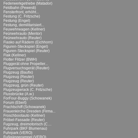
Federwerkgetriebe (Matador)
Feldbahn (Pewesti)
Fensterfront, erhöht...
Festung (C. Fritzsche)
Festung (Engel)
Festung, demilitarisiert...
Feuwehrwagen (Kellner)
Feürwehrauto (Mentor)
Feürwehrauto (Reuter)
Fiasko auf Rädern (Eichhorn)
Figuren-Steckspiel (Engel)
Figuren-Steckspiel (Reuter)
Flak (Kellner)
Flotter Flitzer (BWH)
Fluggerät ohne Propeller...
Flugversuchsgerät (Reuter)
Flugzeug (Baufix)
Flugzeug (Reuter)
Flugzeug (Reuter)
Flugzeug, grün (Reuter)
Flugzeugwrack (C. Fritzsche)
Flussbrücke (A.w.)
ForFour-Buggy (Schowanek)
Forum (Ebert)
Frachtschiff (Schowanek)
Frauenkirche Dresden (Firma...
Froschbootauto (Kellner)
Fröbel-Fassade (Reuter)
Fugzeug, dreimotorisch (C....
Fuhrpark (BKF Blumenau)
Fuhrpark (VERO)
Fußgängerampel (VERO)