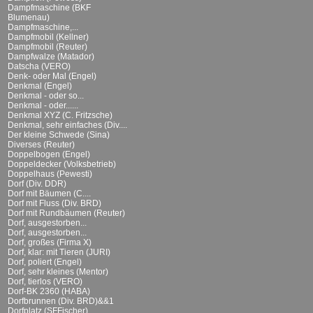
Dampfmaschine (BKF
Blumenau)
Dampfmaschine,...
Dampfmobil (Kellner)
Dampfmobil (Reuter)
Dampfwalze (Matador)
Datscha (VERO)
Denk- oder Mal (Engel)
Denkmal (Engel)
Denkmal - oder so...
Denkmal - oder......
Denkmal XYZ (C. Fritzsche)
Denkmal, sehr einfaches (Div....
Der kleine Schwede (Sina)
Diverses (Reuter)
Doppelbogen (Engel)
Doppeldecker (Volksbetrieb)
Doppelhaus (Pewesti)
Dorf (Div. DDR)
Dorf mit Bäumen (C....
Dorf mit Fluss (Div. BRD)
Dorf mit Rundbäumen (Reuter)
Dorf, ausgestorben...
Dorf, ausgestorben...
Dorf, großes (Firma X)
Dorf, klar: mit Tieren (JURI)
Dorf, poliert (Engel)
Dorf, sehr kleines (Mentor)
Dorf, tierlos (VERO)
Dorf-BK 2360 (HABA)
Dorfbrunnen (Div. BRD)&&1
Dorfplatz (SFFischer)