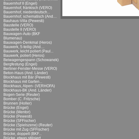
Bauernhof II (Engel)
Bauernhof, fränkisch (VERO)
Bauernhof, niederdeutsch...
Bauernhof, schematisch (And....
Bauhaus-Villa (Pewesti)
Baustelle (VERO)
Baustelle II (VERO)
Bauwagen-Auto (BKF
Blumenau)
Bauwagen-Denkmal (Heros)
Bauwerk, 5-teilig (And....
Bauwerk, leicht poliert (Paul...
Bauwerk, poliert (Heros)
Beiwagengespann (Schowanek)
Bergfestung (Engel)
Berliner-Fenster-Messe (VERO)
Beton-Haus (And. Länder)
Blockhaus mit Bär (Pewesti)
Blockhaus mit Garten...
Blockhaus, Alpen- (VERHOFA)
Blockhaus-BK (And. Länder)
Bogen-Serie (Reuter)
Bomber (C. Fritzsche)
Brunnen (Holler)
Brücke (Engel)
Brücke (Mentor)
Brücke (Pewesti)
Brücke (SFFischer)
Brücke (Spielszene) (Reuter)
Brücke mit Zug (SFFischer)
Brücke, doppelt (BKF...
Brücke, etwas stilisiert...