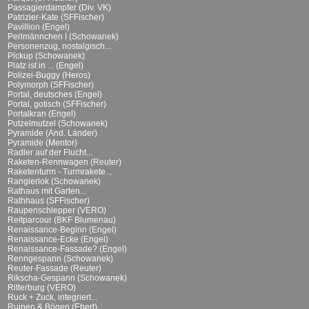
Passagierdampfer (Div. VK)
Patrizier-Kate (SFFischer)
Pavillion (Engel)
Perlmännchen I (Schowanek)
Personenzug, nostalgisch...
Pickup (Schowanek)
Platz ist in ... (Engel)
Polizei-Buggy (Heros)
Polymorph (SFFischer)
Portal, deutsches (Engel)
Portal, gotisch (SFFischer)
Portalkran (Engel)
Putzelmutzel (Schowanek)
Pyramide (And. Länder)
Pyramide (Mentor)
Radler auf der Flucht...
Raketen-Rennwagen (Reuter)
Raketenturm - Turmrakete...
Rangierlok (Schowanek)
Rathaus mit Garten...
Rathhaus (SFFischer)
Raupenschlepper (VERO)
Reitparcour (BKF Blumenau)
Renaissance-Beginn (Engel)
Renaissance-Ecke (Engel)
Renaissance-Fassade? (Engel)
Renngespann (Schowanek)
Reuter-Fassade (Reuter)
Rikscha-Gespann (Schowanek)
Ritterburg (VERO)
Ruck + Zuck, integriert...
Ruinen & Bögen (Ebert)