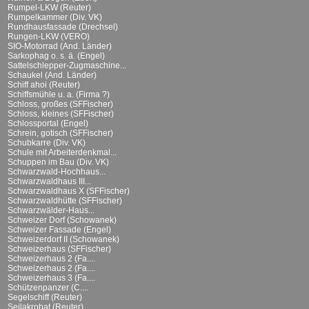
Rumpel-LKW (Reuter)
Rumpelkammer (Div. VK)
Rundhausfassade (Drechsel)
Rungen-LKW (VERO)
SIO-Motorrad (And. Länder)
Sarkophag o. s. ä. (Engel)
Sattelschlepper-Zugmaschine...
Schaukel (And. Länder)
Schiff ahoi (Reuter)
Schiffsmühle u. a. (Firma ?)
Schloss, großes (SFFischer)
Schloss, kleines (SFFischer)
Schlossportal (Engel)
Schrein, gotisch (SFFischer)
Schubkarre (Div. VK)
Schule mit Arbeiterdenkmal...
Schuppen im Bau (Div. VK)
Schwarzwald-Hochhaus...
Schwarzwaldhaus III...
Schwarzwaldhaus X (SFFischer)
Schwarzwaldhütte (SFFischer)
Schwarzwälder-Haus...
Schweizer Dorf (Schowanek)
Schweizer Fassade (Engel)
Schweizerdorf II (Schowanek)
Schweizerhaus (SFFischer)
Schweizerhaus 2 (Fa....
Schweizerhaus 2 (Fa....
Schweizerhaus 3 (Fa....
Schützenpanzer (C....
Segelschiff (Reuter)
Seilakrobat (Reuter)