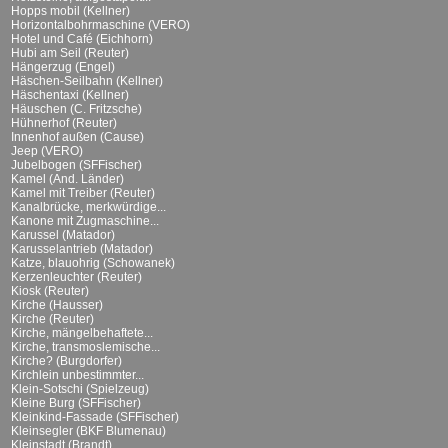
Hopps mobil (Kellner)
Horizontalbohrmaschine (VERO)
Hotel und Café (Eichhorn)
Hubi am Seil (Reuter)
Hängerzug (Engel)
Häschen-Seilbahn (Kellner)
Häschentaxi (Kellner)
Häuschen (C. Fritzsche)
Hühnerhof (Reuter)
Innenhof außen (Cause)
Jeep (VERO)
Jubelbogen (SFFischer)
Kamel (And. Länder)
Kamel mit Treiber (Reuter)
Kanalbrücke, merkwürdige...
Kanone mit Zugmaschine...
Karussel (Matador)
Karusselantrieb (Matador)
Katze, blauohrig (Schowanek)
Kerzenleuchter (Reuter)
Kiosk (Reuter)
Kirche (Hausser)
Kirche (Reuter)
Kirche, mängelbehaftete...
Kirche, transmoslemische...
Kirche? (Burgdorfer)
Kirchlein unbestimmter...
Klein-Sotschi (Spielzeug)
Kleine Burg (SFFischer)
Kleinkind-Fassade (SFFischer)
Kleinsegler (BKF Blumenau)
Kleinstadt (Brandt)