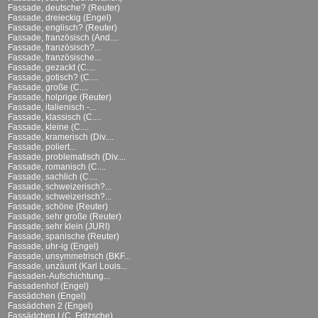
Fassade, deutsche? (Reuter)
Fassade, dreieckig (Engel)
Fassade, englisch? (Reuter)
Fassade, französisch (And....
Fassade, französisch?...
Fassade, französische...
Fassade, gezackt (C....
Fassade, gotisch? (C....
Fassade, große (C....
Fassade, holprige (Reuter)
Fassade, italienisch -...
Fassade, klassisch (C....
Fassade, kleine (C....
Fassade, kramerisch (Div....
Fassade, poliert...
Fassade, problematisch (Div....
Fassade, romanisch (C....
Fassade, sachlich (C....
Fassade, schweizerisch?...
Fassade, schweizerisch?...
Fassade, schöne (Reuter)
Fassade, sehr große (Reuter)
Fassade, sehr klein (JURI)
Fassade, spanische (Reuter)
Fassade, uhr-ig (Engel)
Fassade, unsymmetrisch (BKF...
Fassade, unzäunt (Karl Louis...
Fassaden-Aufschichtung...
Fassadenhof (Engel)
Fassädchen (Engel)
Fassädchen 2 (Engel)
Fassädchen I (C. Fritzsche)