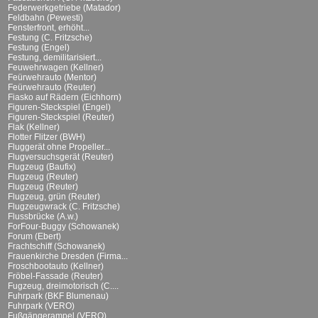
Federwerkgetriebe (Matador)
Feldbahn (Pewesti)
Fensterfront, erhöht...
Festung (C. Fritzsche)
Festung (Engel)
Festung, demilitarisiert...
Feuwehrwagen (Kellner)
Feürwehrauto (Mentor)
Feürwehrauto (Reuter)
Fiasko auf Rädern (Eichhorn)
Figuren-Steckspiel (Engel)
Figuren-Steckspiel (Reuter)
Flak (Kellner)
Flotter Flitzer (BWH)
Fluggerät ohne Propeller...
Flugversuchsgerät (Reuter)
Flugzeug (Baufix)
Flugzeug (Reuter)
Flugzeug (Reuter)
Flugzeug, grün (Reuter)
Flugzeugwrack (C. Fritzsche)
Flussbrücke (A.w.)
ForFour-Buggy (Schowanek)
Forum (Ebert)
Frachtschiff (Schowanek)
Frauenkirche Dresden (Firma...
Froschbootauto (Kellner)
Fröbel-Fassade (Reuter)
Fugzeug, dreimotorisch (C....
Fuhrpark (BKF Blumenau)
Fuhrpark (VERO)
Fußgängerampel (VERO)