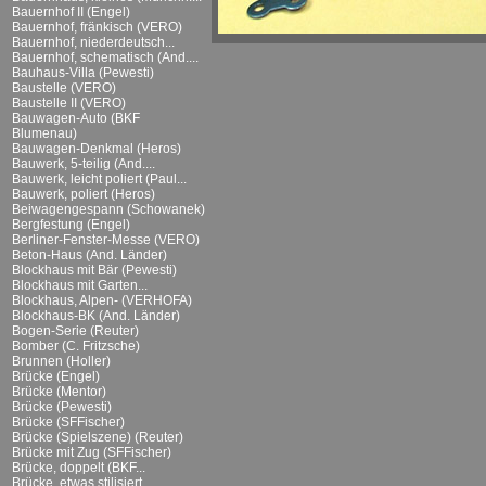
Bauernhof II (Engel)
Bauernhof, fränkisch (VERO)
Bauernhof, niederdeutsch...
Bauernhof, schematisch (And....
Bauhaus-Villa (Pewesti)
Baustelle (VERO)
Baustelle II (VERO)
Bauwagen-Auto (BKF
Blumenau)
Bauwagen-Denkmal (Heros)
Bauwerk, 5-teilig (And....
Bauwerk, leicht poliert (Paul...
Bauwerk, poliert (Heros)
Beiwagengespann (Schowanek)
Bergfestung (Engel)
Berliner-Fenster-Messe (VERO)
Beton-Haus (And. Länder)
Blockhaus mit Bär (Pewesti)
Blockhaus mit Garten...
Blockhaus, Alpen- (VERHOFA)
Blockhaus-BK (And. Länder)
Bogen-Serie (Reuter)
Bomber (C. Fritzsche)
Brunnen (Holler)
Brücke (Engel)
Brücke (Mentor)
Brücke (Pewesti)
Brücke (SFFischer)
Brücke (Spielszene) (Reuter)
Brücke mit Zug (SFFischer)
Brücke, doppelt (BKF...
Brücke, etwas stilisiert...