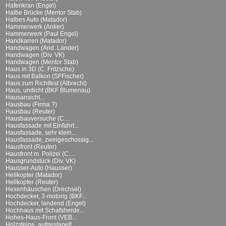
Hafenkran (Engel)
Halbe Brücke (Mentor Stab)
Halbes Auto (Matador)
Hammerwerk (Anker)
Hammerwerk (Paul Engel)
Handkarren (Matador)
Handwagen (And. Länder)
Handwagen (Div. VK)
Handwagen (Mentor Stab)
Haus in 3D (C. Fritzsche)
Haus mit Balkon (SFFischer)
Haus zum Richtfest (Albrecht)
Haus, undicht (BKF Blumenau)
Hausansicht...
Hausbau (Firma ?)
Hausbau (Reuter)
Hausbauversuche (C....
Hausfassade mit Einfahrt...
Hausfassade, sehr klein...
Hausfassade, zweigeschossig...
Hausfront (Reuter)
Hausfront m. Polizei (C....
Hausgrundstück (Div. VK)
Hausser-Auto (Hausser)
Helikopter (Matador)
Helikopter (Reuter)
Hexenhäuschen (Drechsel)
Hochdecker, 3-motorig (BKF...
Hochdecker, landend (Engel)
Hochhaus mit Schafsherde...
Hohes-Haus-Front (VEB...
Holzsteine, aufgestapelt...