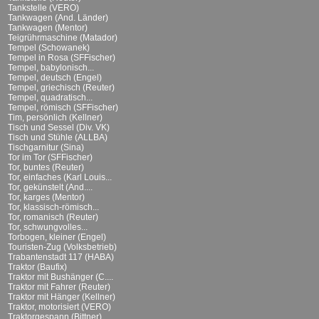
Tankstelle (VERO)
Tankwagen (And. Länder)
Tankwagen (Mentor)
Teigrührmaschine (Matador)
Tempel (Schowanek)
Tempel in Rosa (SFFischer)
Tempel, babylonisch...
Tempel, deutsch (Engel)
Tempel, griechisch (Reuter)
Tempel, quadratisch...
Tempel, römisch (SFFischer)
Tim, persönlich (Kellner)
Tisch und Sessel (Div. VK)
Tisch und Stühle (ALLBA)
Tischgarnitur (Sina)
Tor im Tor (SFFischer)
Tor, buntes (Reuter)
Tor, einfaches (Karl Louis...
Tor, gekünstelt (And....
Tor, karges (Mentor)
Tor, klassisch-römisch...
Tor, romanisch (Reuter)
Tor, schwungvolles...
Torbogen, kleiner (Engel)
Touristen-Zug (Volksbetrieb)
Trabantenstadt 117 (HABA)
Traktor (Baufix)
Traktor mit Bushänger (C....
Traktor mit Fahrer (Reuter)
Traktor mit Hänger (Kellner)
Traktor, motorisiert (VERO)
Traktorgespann (Bittner)