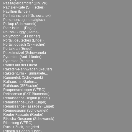
Passagierdampfer (Div. VK)
Patrizier-Kate (SFFischer)
Pavillion (Engel)
Perlmännchen I (Schowanek)
Personenzug, nostalgisch...
Pickup (Schowanek)
Platz ist in ... (Engel)
Polizei-Buggy (Heros)
Polymorph (SFFischer)
Portal, deutsches (Engel)
Portal, gotisch (SFFischer)
Portalkran (Engel)
Putzelmutzel (Schowanek)
Pyramide (And. Länder)
Pyramide (Mentor)
Radler auf der Flucht...
Raketen-Rennwagen (Reuter)
Raketenturm - Turmrakete...
Rangierlok (Schowanek)
Rathaus mit Garten...
Rathhaus (SFFischer)
Raupenschlepper (VERO)
Reitparcour (BKF Blumenau)
Renaissance-Beginn (Engel)
Renaissance-Ecke (Engel)
Renaissance-Fassade? (Engel)
Renngespann (Schowanek)
Reuter-Fassade (Reuter)
Rikscha-Gespann (Schowanek)
Ritterburg (VERO)
Ruck + Zuck, integriert...
Ruinen & Bögen (Ebert)