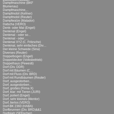
Dampfmaschine (BKF
Blumenau)
Dampfmaschine,...
Dampfmobil (Kellner)
Dampfmobil (Reuter)
Dampfwalze (Matador)
Datscha (VERO)
Denk- oder Mal (Engel)
Denkmal (Engel)
Denkmal - oder so...
Denkmal - oder......
Denkmal XYZ (C. Fritzsche)
Denkmal, sehr einfaches (Div....
Der kleine Schwede (Sina)
Diverses (Reuter)
Doppelbogen (Engel)
Doppeldecker (Volksbetrieb)
Doppelhaus (Pewesti)
Dorf (Div. DDR)
Dorf mit Bäumen (C....
Dorf mit Fluss (Div. BRD)
Dorf mit Rundbäumen (Reuter)
Dorf, ausgestorben...
Dorf, ausgestorben...
Dorf, großes (Firma X)
Dorf, klar: mit Tieren (JURI)
Dorf, poliert (Engel)
Dorf, sehr kleines (Mentor)
Dorf, tierlos (VERO)
Dorf-BK 2360 (HABA)
Dorfbrunnen (Div. BRD)&&1
Dorfplatz (SFFischer)