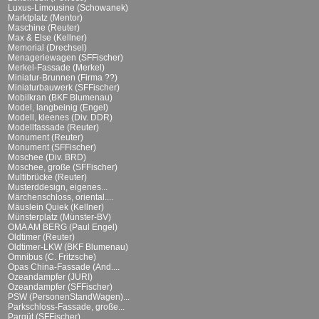
Luxus-Limousine (Schowanek)
Marktplatz (Mentor)
Maschine (Reuter)
Max & Else (Kellner)
Memorial (Drechsel)
Menageriewagen (SFFischer)
Merkel-Fassade (Merkel)
Miniatur-Brunnen (Firma ??)
Miniaturbauwerk (SFFischer)
Mobilkran (BKF Blumenau)
Model, langbeinig (Engel)
Modell, kleenes (Div. DDR)
Modellfassade (Reuter)
Monument (Reuter)
Monument (SFFischer)
Moschee (Div. BRD)
Moschee, große (SFFischer)
Multibrücke (Reuter)
Musterddesign, eigenes...
Märchenschloss, oriental....
Mäuslein Quiek (Kellner)
Münsterplatz (Münster-BV)
OMA AM BERG (Paul Engel)
Oldtimer (Reuter)
Oldtimer-LKW (BKF Blumenau)
Omnibus (C. Fritzsche)
Opas China-Fassade (And....
Ozeandampfer (JURI)
Ozeandampfer (SFFischer)
PSW (PersonenStandWagen)...
Parkschloss-Fassade, große...
Parqüt (SFFischer)