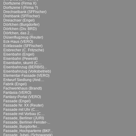
Dorfszene (Firma X)
Dorfszene I (Firma ?)
Drechselbank (SFFischer)
Drehbank (SFFischer)
Dreiachser (Engel)
Dörfchen (Burgdorfer)
Dörfchen (Div. BRD)
Dörfchen, das 2....
Düsenflugzeug (Reuter)
Eck-Haus (VERO)
Eckfassade (SFFischer)
Eisbrecher (C. Fritzsche)
Eisenbahn (Engel)
Eisenbahn (Pewesti)
Eisenbahn, skurril (C....
Eisenbahnzug (BERBIS)...
Eisenbahnzug (Volksbetrieb)
Elementar-Fassade (VERO)
Entwurf Siedlung (And....
Fabrik (Engel)
Fachwerkhaus (Brandt)
Fantasia (VERO)
Fantasy-Portal (VERO)
Fassade (Engel)
Fassade Nr. XX (Reuter)
Fassade mit Uhr (C....
Fassade mit Vorbau (C....
Fassade, Berliner (JURI)
Fassade, Berliner-Fenster-...
Fassade, Burgdorfer...
Fassade, Hochparterre (BKF...
Fassade, Jubel- (Schowanek)