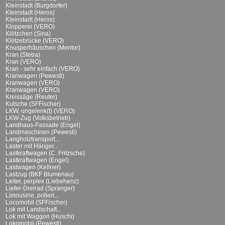
Kleinstadt (Burgdorfer)
Kleinstadt (Heros)
Kleinstadt (Heros)
Klopperei (VERO)
Klötzchen (Sina)
Klötzebrücke (VERO)
Knusperhäuschen (Mentor)
Kran (Steba)
Kran (VERO)
Kran - sehr einfach (VERO)
Kranwagen (Pewesti)
Kranwagen (VERO)
Kranwagen (VERO)
Kreissäge (Reuter)
Kutsche (SFFischer)
LKW, ungelenk(t) (VERO)
LKW-Zug (Volksbetrieb)
Landhaus-Fassade (Engel)
Landmaschinen (Pewesti)
Langholztransport...
Laster mit Hänger...
Lastkraftwagen (C. Fritzsche)
Lastkraftwagen (Engel)
Lastwagen (Kellner)
Lastzug (BKF Blumenau)
Leiter, perplex (Liebehenz)
Liefer-Dreirad (Spranger)
Limousine, poliert...
Locomobil (SFFischer)
Lok mit Landschaft...
Lok mit Waggon (Huschi)
Lokomobil (Pewesti)