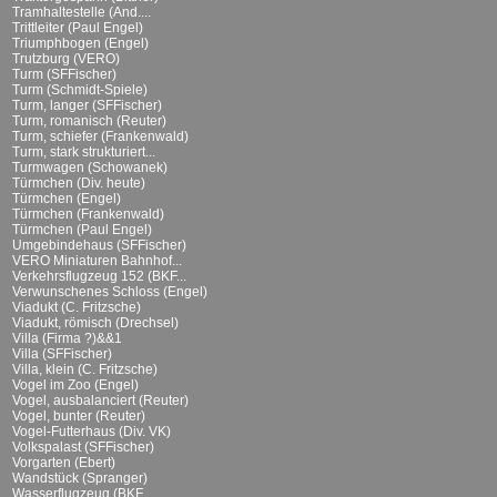
Tramhaltestelle (And....
Trittleiter (Paul Engel)
Triumphbogen (Engel)
Trutzburg (VERO)
Turm (SFFischer)
Turm (Schmidt-Spiele)
Turm, langer (SFFischer)
Turm, romanisch (Reuter)
Turm, schiefer (Frankenwald)
Turm, stark strukturiert...
Turmwagen (Schowanek)
Türmchen (Div. heute)
Türmchen (Engel)
Türmchen (Frankenwald)
Türmchen (Paul Engel)
Umgebindehaus (SFFischer)
VERO Miniaturen Bahnhof...
Verkehrsflugzeug 152 (BKF...
Verwunschenes Schloss (Engel)
Viadukt (C. Fritzsche)
Viadukt, römisch (Drechsel)
Villa (Firma ?)&&1
Villa (SFFischer)
Villa, klein (C. Fritzsche)
Vogel im Zoo (Engel)
Vogel, ausbalanciert (Reuter)
Vogel, bunter (Reuter)
Vogel-Futterhaus (Div. VK)
Volkspalast (SFFischer)
Vorgarten (Ebert)
Wandstück (Spranger)
Wasserflugzeug (BKF