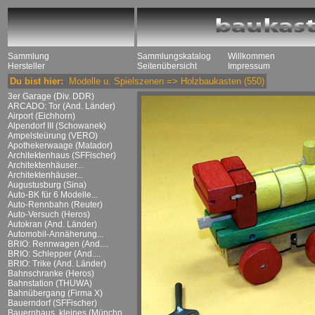
Sammlung
Sammlungskatalog
Willkommen
Hersteller
Seitenübersicht
Impressum
Du bist hier:
Modelle u. Spielszenen
=>
Holzbaukasten
(550)
3er Garage (Div. DDR)
ARCADO: Tor (And. Länder)
Airport (Eichhorn)
Alpendorf III (Schowanek)
Ampelsteürung (VERO)
Apothekerwaage (Matador)
Architektenhaus (SFFischer)
Architektenhäuser...
Architektenhäuser...
Augustusburg (Sina)
Auto-BK für 6 Modelle...
Auto-Rennbahn (Reuter)
Auto-Versuch (Heros)
Autokran (And. Länder)
Automobil-Annäherung...
BRIO: Rennwagen (And....
BRIO: Schlepper (And....
BRIO: Trike (And. Länder)
Bahnschranke (Heros)
Bahnstation (THUWA)
Bahnübergang (Firma X)
Bauerndorf (SFFischer)
Bauernhaus, kleines (Münchn....