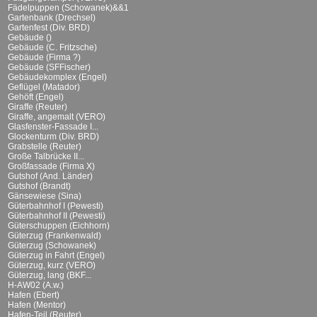
Fädelpuppen (Schowanek)&&1
Gartenbank (Drechsel)
Gartenfest (Div. BRD)
Gebäude ()
Gebäude (C. Fritzsche)
Gebäude (Firma ?)
Gebäude (SFFischer)
Gebäudekomplex (Engel)
Geflügel (Matador)
Gehöft (Engel)
Giraffe (Reuter)
Giraffe, angemalt (VERO)
Glasfenster-Fassade I...
Glockenturm (Div. BRD)
Grabstelle (Reuter)
Große Talbrücke II...
Großfassade (Firma X)
Gutshof (And. Länder)
Gutshof (Brandt)
Gänsewiese (Sina)
Güterbahnhof I (Pewesti)
Güterbahnhof II (Pewesti)
Güterschuppen (Eichhorn)
Güterzug (Frankenwald)
Güterzug (Schowanek)
Güterzug in Fahrt (Engel)
Güterzug, kurz (VERO)
Güterzug, lang (BKF...
H-AW02 (A.w.)
Hafen (Ebert)
Hafen (Mentor)
Hafen-Teil (Reuter)