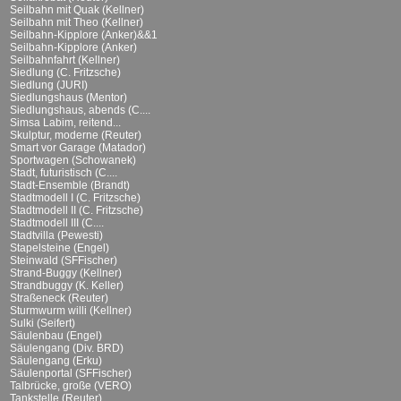
Seilbahn mit Quak (Kellner)
Seilbahn mit Theo (Kellner)
Seilbahn-Kipplore (Anker)&&1
Seilbahn-Kipplore (Anker)
Seilbahnfahrt (Kellner)
Siedlung (C. Fritzsche)
Siedlung (JURI)
Siedlungshaus (Mentor)
Siedlungshaus, abends (C....
Simsa Labim, reitend...
Skulptur, moderne (Reuter)
Smart vor Garage (Matador)
Sportwagen (Schowanek)
Stadt, futuristisch (C....
Stadt-Ensemble (Brandt)
Stadtmodell I (C. Fritzsche)
Stadtmodell II (C. Fritzsche)
Stadtmodell III (C....
Stadtvilla (Pewesti)
Stapelsteine (Engel)
Steinwald (SFFischer)
Strand-Buggy (Kellner)
Strandbuggy (K. Keller)
Straßeneck (Reuter)
Sturmwurm willi (Kellner)
Sulki (Seifert)
Säulenbau (Engel)
Säulengang (Div. BRD)
Säulengang (Erku)
Säulenportal (SFFischer)
Talbrücke, große (VERO)
Tankstelle (Reuter)