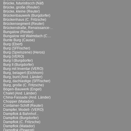
Brücke, futuristiscch (Näf)
Brücke, große (Reuter)
Brücke, kleine (Reuter)
Brückenbauwerk (Burgdorfer)
Brückenhaus (C. Fritzsche)
Brückensegment (Reuter)
Brückenstraße, Renaissance-...
Bungalow (Reuter)
Bungalow mit Walmdach (C....
Bunte Burg (Cause)
Burg (Ebert)
Burg (SFFischer)
Burg (Spielszene) (Heros)
Burg (VERO)
Burg I (Burgdorfer)
Burg II (Burgdorfer)
Burg mit Inventar (VERO)
Burg, belagert (Eichhorn)
Burg, bunt (And. Länder)
Burg, dachlastige (SFFischer)
Burg, große (C. Fritzsche)
Bögen-Bauwerk (Engel)
Chalet (And. Länder)
China-Fassade (And. Länder)
Chopper (Matador)
Container-Schiff (Reuter)
Dampfer, Modell- (VERO)
Dampflok & Bahnhof...
Dampflok (Burgdorfer)
Dampflok (C. Fritzsche)
Dampflok (Matador)
Dampflok (Pewesti)