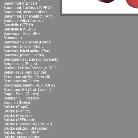
Bauernhof II (Engel)
Bauernhof, fränkisch (VERO)
Bauernhof, niederdeutsch...
Bauernhof, schematisch (And....
Bauhaus-Villa (Pewesti)
Baustelle (VERO)
Baustelle II (VERO)
Bauwagen-Auto (BKF
Blumenau)
Bauwagen-Denkmal (Heros)
Bauwerk, 5-teilig (And....
Bauwerk, leicht poliert (Paul...
Bauwerk, poliert (Heros)
Beiwagengespann (Schowanek)
Bergfestung (Engel)
Berliner-Fenster-Messe (VERO)
Beton-Haus (And. Länder)
Blockhaus mit Bär (Pewesti)
Blockhaus mit Garten...
Blockhaus, Alpen- (VERHOFA)
Blockhaus-BK (And. Länder)
Bogen-Serie (Reuter)
Bomber (C. Fritzsche)
Brunnen (Holler)
Brücke (Engel)
Brücke (Mentor)
Brücke (Pewesti)
Brücke (SFFischer)
Brücke (Spielszene) (Reuter)
Brücke mit Zug (SFFischer)
Brücke, doppelt (BKF...
Brücke, etwas stilisiert...