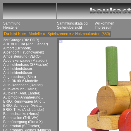
Sammlung
Sammlungskatalog
Willkommen
Hersteller
Seitenübersicht
Impressum
Du bist hier:
Modelle u. Spielszenen
=>
Holzbaukasten
(550)
3er Garage (Div. DDR)
ARCADO: Tor (And. Länder)
Airport (Eichhorn)
Alpendorf III (Schowanek)
Ampelsteürung (VERO)
Apothekerwaage (Matador)
Architektenhaus (SFFischer)
Architektenhäuser...
Architektenhäuser...
Augustusburg (Sina)
Auto-BK für 6 Modelle...
Auto-Rennbahn (Reuter)
Auto-Versuch (Heros)
Autokran (And. Länder)
Automobil-Annäherung...
BRIO: Rennwagen (And....
BRIO: Schlepper (And....
BRIO: Trike (And. Länder)
Bahnschranke (Heros)
Bahnstation (THUWA)
Bahnübergang (Firma X)
Bauerndorf (SFFischer)
Bauernhaus, kleines (Münchn....