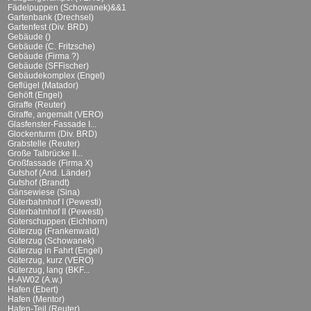
Fädelpuppen (Schowanek)&&1
Gartenbank (Drechsel)
Gartenfest (Div. BRD)
Gebäude ()
Gebäude (C. Fritzsche)
Gebäude (Firma ?)
Gebäude (SFFischer)
Gebäudekomplex (Engel)
Geflügel (Matador)
Gehöft (Engel)
Giraffe (Reuter)
Giraffe, angemalt (VERO)
Glasfenster-Fassade I...
Glockenturm (Div. BRD)
Grabstelle (Reuter)
Große Talbrücke II...
Großfassade (Firma X)
Gutshof (And. Länder)
Gutshof (Brandt)
Gänsewiese (Sina)
Güterbahnhof I (Pewesti)
Güterbahnhof II (Pewesti)
Güterschuppen (Eichhorn)
Güterzug (Frankenwald)
Güterzug (Schowanek)
Güterzug in Fahrt (Engel)
Güterzug, kurz (VERO)
Güterzug, lang (BKF...
H-AW02 (A.w.)
Hafen (Ebert)
Hafen (Mentor)
Hafen-Teil (Reuter)