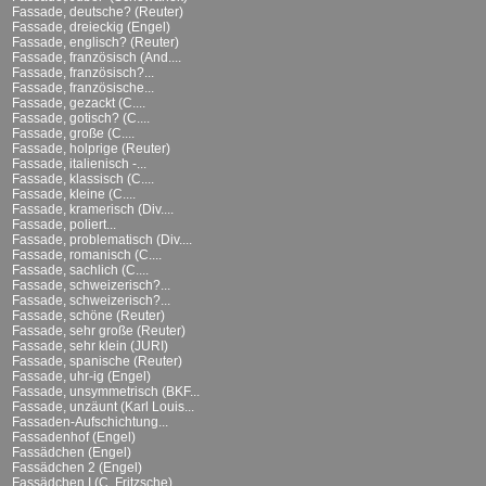
Fassade, deutsche? (Reuter)
Fassade, dreieckig (Engel)
Fassade, englisch? (Reuter)
Fassade, französisch (And....
Fassade, französisch?...
Fassade, französische...
Fassade, gezackt (C....
Fassade, gotisch? (C....
Fassade, große (C....
Fassade, holprige (Reuter)
Fassade, italienisch -...
Fassade, klassisch (C....
Fassade, kleine (C....
Fassade, kramerisch (Div....
Fassade, poliert...
Fassade, problematisch (Div....
Fassade, romanisch (C....
Fassade, sachlich (C....
Fassade, schweizerisch?...
Fassade, schweizerisch?...
Fassade, schöne (Reuter)
Fassade, sehr große (Reuter)
Fassade, sehr klein (JURI)
Fassade, spanische (Reuter)
Fassade, uhr-ig (Engel)
Fassade, unsymmetrisch (BKF...
Fassade, unzäunt (Karl Louis...
Fassaden-Aufschichtung...
Fassadenhof (Engel)
Fassädchen (Engel)
Fassädchen 2 (Engel)
Fassädchen I (C. Fritzsche)