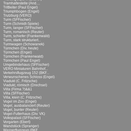
Tramhaltestelle (And....
Trittleiter (Paul Engel)
Triumphbogen (Engel)
Trutzburg (VERO)
Turm (SFFischer)
Turm (Schmidt-Spiele)
Turm, langer (SFFischer)
Turm, romanisch (Reuter)
Turm, schiefer (Frankenwald)
Turm, stark strukturiert...
Turmwagen (Schowanek)
Türmchen (Div. heute)
Türmchen (Engel)
Türmchen (Frankenwald)
Türmchen (Paul Engel)
Umgebindehaus (SFFischer)
VERO Miniaturen Bahnhof...
Verkehrsflugzeug 152 (BKF...
Verwunschenes Schloss (Engel)
Viadukt (C. Fritzsche)
Viadukt, römisch (Drechsel)
Villa (Firma ?)&&1
Villa (SFFischer)
Villa, klein (C. Fritzsche)
Vogel im Zoo (Engel)
Vogel, ausbalanciert (Reuter)
Vogel, bunter (Reuter)
Vogel-Futterhaus (Div. VK)
Volkspalast (SFFischer)
Vorgarten (Ebert)
Wandstück (Spranger)
Wasserflugzeug (BKF