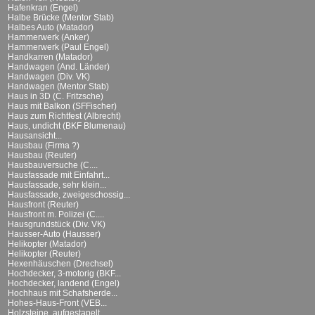
Hafenkran (Engel)
Halbe Brücke (Mentor Stab)
Halbes Auto (Matador)
Hammerwerk (Anker)
Hammerwerk (Paul Engel)
Handkarren (Matador)
Handwagen (And. Länder)
Handwagen (Div. VK)
Handwagen (Mentor Stab)
Haus in 3D (C. Fritzsche)
Haus mit Balkon (SFFischer)
Haus zum Richtfest (Albrecht)
Haus, undicht (BKF Blumenau)
Hausansicht...
Hausbau (Firma ?)
Hausbau (Reuter)
Hausbauversuche (C....
Hausfassade mit Einfahrt...
Hausfassade, sehr klein...
Hausfassade, zweigeschossig...
Hausfront (Reuter)
Hausfront m. Polizei (C....
Hausgrundstück (Div. VK)
Hausser-Auto (Hausser)
Helikopter (Matador)
Helikopter (Reuter)
Hexenhäuschen (Drechsel)
Hochdecker, 3-motorig (BKF...
Hochdecker, landend (Engel)
Hochhaus mit Schafsherde...
Hohes-Haus-Front (VEB...
Holzsteine, aufgestapelt...