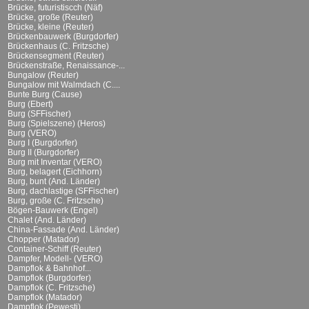
Brücke, futuristiscch (Näf)
Brücke, große (Reuter)
Brücke, kleine (Reuter)
Brückenbauwerk (Burgdorfer)
Brückenhaus (C. Fritzsche)
Brückensegment (Reuter)
Brückenstraße, Renaissance-...
Bungalow (Reuter)
Bungalow mit Walmdach (C....
Bunte Burg (Cause)
Burg (Ebert)
Burg (SFFischer)
Burg (Spielszene) (Heros)
Burg (VERO)
Burg I (Burgdorfer)
Burg II (Burgdorfer)
Burg mit Inventar (VERO)
Burg, belagert (Eichhorn)
Burg, bunt (And. Länder)
Burg, dachlastige (SFFischer)
Burg, große (C. Fritzsche)
Bögen-Bauwerk (Engel)
Chalet (And. Länder)
China-Fassade (And. Länder)
Chopper (Matador)
Container-Schiff (Reuter)
Dampfer, Modell- (VERO)
Dampflok & Bahnhof...
Dampflok (Burgdorfer)
Dampflok (C. Fritzsche)
Dampflok (Matador)
Dampflok (Pewesti)