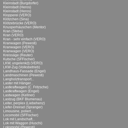
Kleinstadt (Burgdorfer)
Kleinstadt (Heros)
Kleinstadt (Heros)
Klopperei (VERO)
Klötzchen (Sina)
Klötzebrücke (VERO)
Knusperhäuschen (Mentor)
Kran (Steba)
Kran (VERO)
Kran - sehr einfach (VERO)
Kranwagen (Pewesti)
Kranwagen (VERO)
Kranwagen (VERO)
Kreissäge (Reuter)
Kutsche (SFFischer)
LKW, ungelenk(t) (VERO)
LKW-Zug (Volksbetrieb)
Landhaus-Fassade (Engel)
Landmaschinen (Pewesti)
Langholztransport...
Laster mit Hänger...
Lastkraftwagen (C. Fritzsche)
Lastkraftwagen (Engel)
Lastwagen (Kellner)
Lastzug (BKF Blumenau)
Leiter, perplex (Liebehenz)
Liefer-Dreirad (Spranger)
Limousine, poliert...
Locomobil (SFFischer)
Lok mit Landschaft...
Lok mit Waggon (Huschi)
Lokomobil (Pewesti)