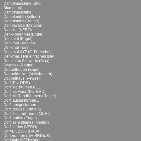
Dampfmaschine (BKF
Blumenau)
Dampfmaschine,...
Dampfmobil (Kellner)
Dampfmobil (Reuter)
Dampfwalze (Matador)
Datscha (VERO)
Denk- oder Mal (Engel)
Denkmal (Engel)
Denkmal - oder so...
Denkmal - oder......
Denkmal XYZ (C. Fritzsche)
Denkmal, sehr einfaches (Div....
Der kleine Schwede (Sina)
Diverses (Reuter)
Doppelbogen (Engel)
Doppeldecker (Volksbetrieb)
Doppelhaus (Pewesti)
Dorf (Div. DDR)
Dorf mit Bäumen (C....
Dorf mit Fluss (Div. BRD)
Dorf mit Rundbäumen (Reuter)
Dorf, ausgestorben...
Dorf, ausgestorben...
Dorf, großes (Firma X)
Dorf, klar: mit Tieren (JURI)
Dorf, poliert (Engel)
Dorf, sehr kleines (Mentor)
Dorf, tierlos (VERO)
Dorf-BK 2360 (HABA)
Dorfbrunnen (Div. BRD)&&1
Dorfplatz (SFFischer)