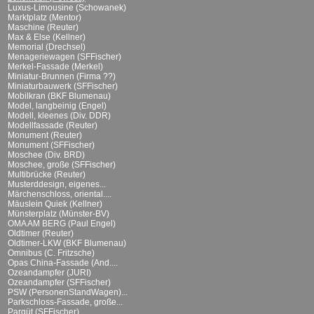
Luxus-Limousine (Schowanek)
Marktplatz (Mentor)
Maschine (Reuter)
Max & Else (Kellner)
Memorial (Drechsel)
Menageriewagen (SFFischer)
Merkel-Fassade (Merkel)
Miniatur-Brunnen (Firma ??)
Miniaturbauwerk (SFFischer)
Mobilkran (BKF Blumenau)
Model, langbeinig (Engel)
Modell, kleenes (Div. DDR)
Modellfassade (Reuter)
Monument (Reuter)
Monument (SFFischer)
Moschee (Div. BRD)
Moschee, große (SFFischer)
Multibrücke (Reuter)
Musterddesign, eigenes...
Märchenschloss, oriental....
Mäuslein Quiek (Kellner)
Münsterplatz (Münster-BV)
OMA AM BERG (Paul Engel)
Oldtimer (Reuter)
Oldtimer-LKW (BKF Blumenau)
Omnibus (C. Fritzsche)
Opas China-Fassade (And....
Ozeandampfer (JURI)
Ozeandampfer (SFFischer)
PSW (PersonenStandWagen)...
Parkschloss-Fassade, große...
Parqüt (SFFischer)