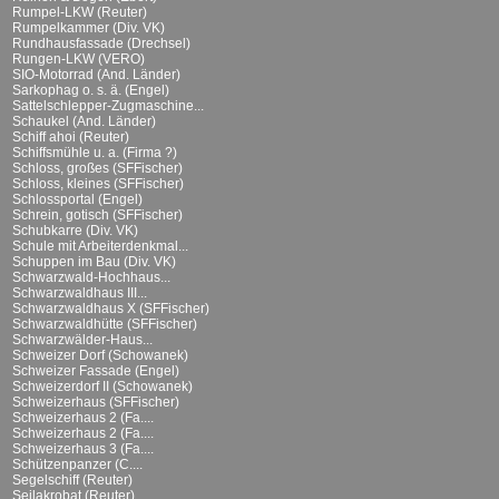
Rumpel-LKW (Reuter)
Rumpelkammer (Div. VK)
Rundhausfassade (Drechsel)
Rungen-LKW (VERO)
SIO-Motorrad (And. Länder)
Sarkophag o. s. ä. (Engel)
Sattelschlepper-Zugmaschine...
Schaukel (And. Länder)
Schiff ahoi (Reuter)
Schiffsmühle u. a. (Firma ?)
Schloss, großes (SFFischer)
Schloss, kleines (SFFischer)
Schlossportal (Engel)
Schrein, gotisch (SFFischer)
Schubkarre (Div. VK)
Schule mit Arbeiterdenkmal...
Schuppen im Bau (Div. VK)
Schwarzwald-Hochhaus...
Schwarzwaldhaus III...
Schwarzwaldhaus X (SFFischer)
Schwarzwaldhütte (SFFischer)
Schwarzwälder-Haus...
Schweizer Dorf (Schowanek)
Schweizer Fassade (Engel)
Schweizerdorf II (Schowanek)
Schweizerhaus (SFFischer)
Schweizerhaus 2 (Fa....
Schweizerhaus 2 (Fa....
Schweizerhaus 3 (Fa....
Schützenpanzer (C....
Segelschiff (Reuter)
Seilakrobat (Reuter)