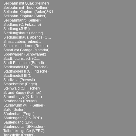
Seilbahn mit Quak (Kellner)
Seilbahn mit Theo (Kellner)
Seilbahn-Kipplore (Anker)&&1
Seilbahn-Kipplore (Anker)
Seilbahnfahrt (Kellner)
Siedlung (C. Fritzsche)
Siedlung (JURI)
Siedlungshaus (Mentor)
Siedlungshaus, abends (C....
Simsa Labim, reitend...
Skulptur, moderne (Reuter)
Smart vor Garage (Matador)
Sportwagen (Schowanek)
Stadt, futuristisch (C....
Stadt-Ensemble (Brandt)
Stadtmodell I (C. Fritzsche)
Stadtmodell II (C. Fritzsche)
Stadtmodell III (C....
Stadtvilla (Pewesti)
Stapelsteine (Engel)
Steinwald (SFFischer)
Strand-Buggy (Kellner)
Strandbuggy (K. Keller)
Straßeneck (Reuter)
Sturmwurm willi (Kellner)
Sulki (Seifert)
Säulenbau (Engel)
Säulengang (Div. BRD)
Säulengang (Erku)
Säulenportal (SFFischer)
Talbrücke, große (VERO)
Tankstelle (Reuter)