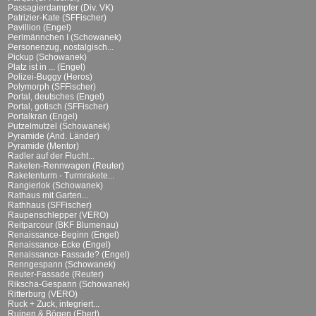
Passagierdampfer (Div. VK)
Patrizier-Kate (SFFischer)
Pavillion (Engel)
Perlmännchen I (Schowanek)
Personenzug, nostalgisch...
Pickup (Schowanek)
Platz ist in ... (Engel)
Polizei-Buggy (Heros)
Polymorph (SFFischer)
Portal, deutsches (Engel)
Portal, gotisch (SFFischer)
Portalkran (Engel)
Putzelmutzel (Schowanek)
Pyramide (And. Länder)
Pyramide (Mentor)
Radler auf der Flucht...
Raketen-Rennwagen (Reuter)
Raketenturm - Turmrakete...
Rangierlok (Schowanek)
Rathaus mit Garten...
Rathhaus (SFFischer)
Raupenschlepper (VERO)
Reitparcour (BKF Blumenau)
Renaissance-Beginn (Engel)
Renaissance-Ecke (Engel)
Renaissance-Fassade? (Engel)
Renngespann (Schowanek)
Reuter-Fassade (Reuter)
Rikscha-Gespann (Schowanek)
Ritterburg (VERO)
Ruck + Zuck, integriert...
Ruinen & Bögen (Ebert)