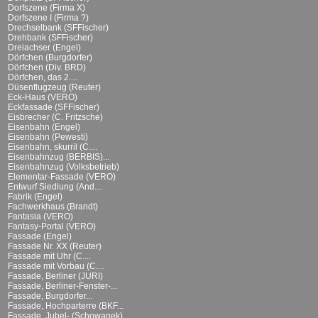
Dorfszene (Firma X)
Dorfszene I (Firma ?)
Drechselbank (SFFischer)
Drehbank (SFFischer)
Dreiachser (Engel)
Dörfchen (Burgdorfer)
Dörfchen (Div. BRD)
Dörfchen, das 2....
Düsenflugzeug (Reuter)
Eck-Haus (VERO)
Eckfassade (SFFischer)
Eisbrecher (C. Fritzsche)
Eisenbahn (Engel)
Eisenbahn (Pewesti)
Eisenbahn, skurril (C....
Eisenbahnzug (BERBIS)...
Eisenbahnzug (Volksbetrieb)
Elementar-Fassade (VERO)
Entwurf Siedlung (And....
Fabrik (Engel)
Fachwerkhaus (Brandt)
Fantasia (VERO)
Fantasy-Portal (VERO)
Fassade (Engel)
Fassade Nr. XX (Reuter)
Fassade mit Uhr (C....
Fassade mit Vorbau (C....
Fassade, Berliner (JURI)
Fassade, Berliner-Fenster-...
Fassade, Burgdorfer...
Fassade, Hochparterre (BKF...
Fassade, Jubel- (Schowanek)