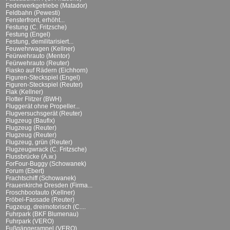
Federwerkgetriebe (Matador)
Feldbahn (Pewesti)
Fensterfront, erhöht...
Festung (C. Fritzsche)
Festung (Engel)
Festung, demilitarisiert...
Feuwehrwagen (Kellner)
Feürwehrauto (Mentor)
Feürwehrauto (Reuter)
Fiasko auf Rädern (Eichhorn)
Figuren-Steckspiel (Engel)
Figuren-Steckspiel (Reuter)
Flak (Kellner)
Flotter Flitzer (BWH)
Fluggerät ohne Propeller...
Flugversuchsgerät (Reuter)
Flugzeug (Baufix)
Flugzeug (Reuter)
Flugzeug (Reuter)
Flugzeug, grün (Reuter)
Flugzeugwrack (C. Fritzsche)
Flussbrücke (A.w.)
ForFour-Buggy (Schowanek)
Forum (Ebert)
Frachtschiff (Schowanek)
Frauenkirche Dresden (Firma...
Froschbootauto (Kellner)
Fröbel-Fassade (Reuter)
Fugzeug, dreimotorisch (C....
Fuhrpark (BKF Blumenau)
Fuhrpark (VERO)
Fußgängerampel (VERO)