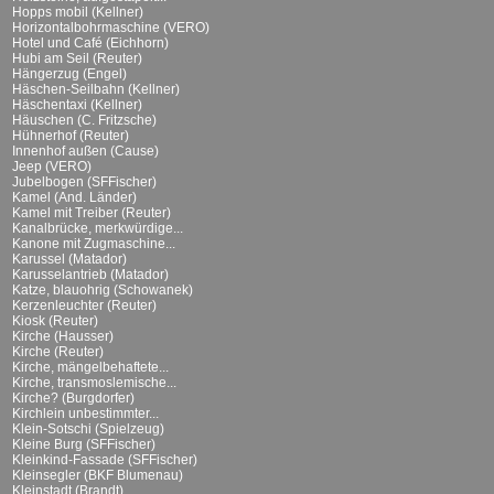
Hopps mobil (Kellner)
Horizontalbohrmaschine (VERO)
Hotel und Café (Eichhorn)
Hubi am Seil (Reuter)
Hängerzug (Engel)
Häschen-Seilbahn (Kellner)
Häschentaxi (Kellner)
Häuschen (C. Fritzsche)
Hühnerhof (Reuter)
Innenhof außen (Cause)
Jeep (VERO)
Jubelbogen (SFFischer)
Kamel (And. Länder)
Kamel mit Treiber (Reuter)
Kanalbrücke, merkwürdige...
Kanone mit Zugmaschine...
Karussel (Matador)
Karusselantrieb (Matador)
Katze, blauohrig (Schowanek)
Kerzenleuchter (Reuter)
Kiosk (Reuter)
Kirche (Hausser)
Kirche (Reuter)
Kirche, mängelbehaftete...
Kirche, transmoslemische...
Kirche? (Burgdorfer)
Kirchlein unbestimmter...
Klein-Sotschi (Spielzeug)
Kleine Burg (SFFischer)
Kleinkind-Fassade (SFFischer)
Kleinsegler (BKF Blumenau)
Kleinstadt (Brandt)