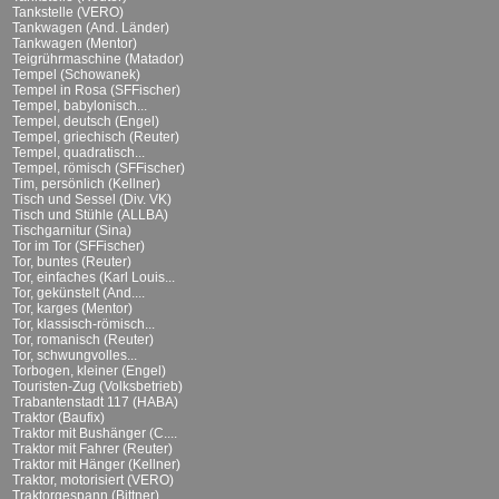
Tankstelle (VERO)
Tankwagen (And. Länder)
Tankwagen (Mentor)
Teigrührmaschine (Matador)
Tempel (Schowanek)
Tempel in Rosa (SFFischer)
Tempel, babylonisch...
Tempel, deutsch (Engel)
Tempel, griechisch (Reuter)
Tempel, quadratisch...
Tempel, römisch (SFFischer)
Tim, persönlich (Kellner)
Tisch und Sessel (Div. VK)
Tisch und Stühle (ALLBA)
Tischgarnitur (Sina)
Tor im Tor (SFFischer)
Tor, buntes (Reuter)
Tor, einfaches (Karl Louis...
Tor, gekünstelt (And....
Tor, karges (Mentor)
Tor, klassisch-römisch...
Tor, romanisch (Reuter)
Tor, schwungvolles...
Torbogen, kleiner (Engel)
Touristen-Zug (Volksbetrieb)
Trabantenstadt 117 (HABA)
Traktor (Baufix)
Traktor mit Bushänger (C....
Traktor mit Fahrer (Reuter)
Traktor mit Hänger (Kellner)
Traktor, motorisiert (VERO)
Traktorgespann (Bittner)