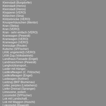
Kleinstadt (Burgdorfer)
Kleinstadt (Heros)
Kleinstadt (Heros)
Klopperei (VERO)
Klötzchen (Sina)
Klötzebrücke (VERO)
Knusperhäuschen (Mentor)
Kran (Steba)
Kran (VERO)
Kran - sehr einfach (VERO)
Kranwagen (Pewesti)
Kranwagen (VERO)
Kranwagen (VERO)
Kreissäge (Reuter)
Kutsche (SFFischer)
LKW, ungelenk(t) (VERO)
LKW-Zug (Volksbetrieb)
Landhaus-Fassade (Engel)
Landmaschinen (Pewesti)
Langholztransport...
Laster mit Hänger...
Lastkraftwagen (C. Fritzsche)
Lastkraftwagen (Engel)
Lastwagen (Kellner)
Lastzug (BKF Blumenau)
Leiter, perplex (Liebehenz)
Liefer-Dreirad (Spranger)
Limousine, poliert...
Locomobil (SFFischer)
Lok mit Landschaft...
Lok mit Waggon (Huschi)
Lokomobil (Pewesti)