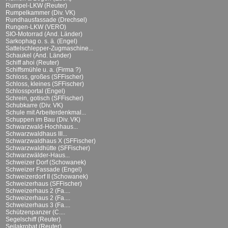
Rumpel-LKW (Reuter)
Rumpelkammer (Div. VK)
Rundhausfassade (Drechsel)
Rungen-LKW (VERO)
SIO-Motorrad (And. Länder)
Sarkophag o. s. ä. (Engel)
Sattelschlepper-Zugmaschine...
Schaukel (And. Länder)
Schiff ahoi (Reuter)
Schiffsmühle u. a. (Firma ?)
Schloss, großes (SFFischer)
Schloss, kleines (SFFischer)
Schlossportal (Engel)
Schrein, gotisch (SFFischer)
Schubkarre (Div. VK)
Schule mit Arbeiterdenkmal...
Schuppen im Bau (Div. VK)
Schwarzwald-Hochhaus...
Schwarzwaldhaus III...
Schwarzwaldhaus X (SFFischer)
Schwarzwaldhütte (SFFischer)
Schwarzwälder-Haus...
Schweizer Dorf (Schowanek)
Schweizer Fassade (Engel)
Schweizerdorf II (Schowanek)
Schweizerhaus (SFFischer)
Schweizerhaus 2 (Fa....
Schweizerhaus 2 (Fa....
Schweizerhaus 3 (Fa....
Schützenpanzer (C....
Segelschiff (Reuter)
Seilakrobat (Reuter)