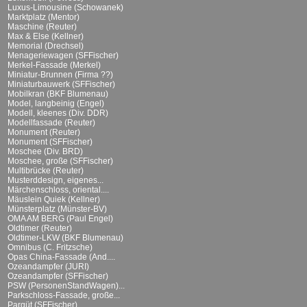
Luxus-Limousine (Schowanek)
Marktplatz (Mentor)
Maschine (Reuter)
Max & Else (Kellner)
Memorial (Drechsel)
Menageriewagen (SFFischer)
Merkel-Fassade (Merkel)
Miniatur-Brunnen (Firma ??)
Miniaturbauwerk (SFFischer)
Mobilkran (BKF Blumenau)
Model, langbeinig (Engel)
Modell, kleenes (Div. DDR)
Modellfassade (Reuter)
Monument (Reuter)
Monument (SFFischer)
Moschee (Div. BRD)
Moschee, große (SFFischer)
Multibrücke (Reuter)
Musterddesign, eigenes...
Märchenschloss, oriental....
Mäuslein Quiek (Kellner)
Münsterplatz (Münster-BV)
OMA AM BERG (Paul Engel)
Oldtimer (Reuter)
Oldtimer-LKW (BKF Blumenau)
Omnibus (C. Fritzsche)
Opas China-Fassade (And....
Ozeandampfer (JURI)
Ozeandampfer (SFFischer)
PSW (PersonenStandWagen)...
Parkschloss-Fassade, große...
Parqüt (SFFischer)