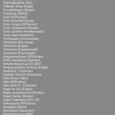
Tramhaltestelle (And....
Trittleiter (Paul Engel)
Triumphbogen (Engel)
Trutzburg (VERO)
Turm (SFFischer)
Turm (Schmidt-Spiele)
Turm, langer (SFFischer)
Turm, romanisch (Reuter)
Turm, schiefer (Frankenwald)
Turm, stark strukturiert...
Turmwagen (Schowanek)
Türmchen (Div. heute)
Türmchen (Engel)
Türmchen (Frankenwald)
Türmchen (Paul Engel)
Umgebindehaus (SFFischer)
VERO Miniaturen Bahnhof...
Verkehrsflugzeug 152 (BKF...
Verwunschenes Schloss (Engel)
Viadukt (C. Fritzsche)
Viadukt, römisch (Drechsel)
Villa (Firma ?)&&1
Villa (SFFischer)
Villa, klein (C. Fritzsche)
Vogel im Zoo (Engel)
Vogel, ausbalanciert (Reuter)
Vogel, bunter (Reuter)
Vogel-Futterhaus (Div. VK)
Volkspalast (SFFischer)
Vorgarten (Ebert)
Wandstück (Spranger)
Wasserflugzeug (BKF