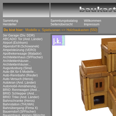
Sammlung
Sammlungskatalog
Willkommen
Hersteller
Seitenübersicht
Impressum
Du bist hier:
Modelle u. Spielszenen
=>
Holzbaukasten
(550)
3er Garage (Div. DDR)
ARCADO: Tor (And. Länder)
Airport (Eichhorn)
Alpendorf III (Schowanek)
Ampelsteürung (VERO)
Apothekerwaage (Matador)
Architektenhaus (SFFischer)
Architektenhäuser...
Architektenhäuser...
Augustusburg (Sina)
Auto-BK für 6 Modelle...
Auto-Rennbahn (Reuter)
Auto-Versuch (Heros)
Autokran (And. Länder)
Automobil-Annäherung...
BRIO: Rennwagen (And....
BRIO: Schlepper (And....
BRIO: Trike (And. Länder)
Bahnschranke (Heros)
Bahnstation (THUWA)
Bahnübergang (Firma X)
Bauerndorf (SFFischer)
Bauernhaus, kleines (Münchn....