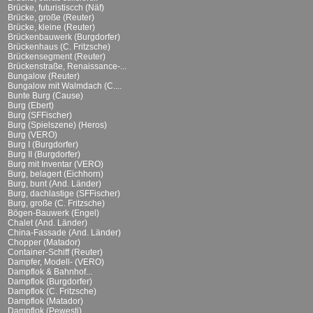
Brücke, futuristiscch (Näf)
Brücke, große (Reuter)
Brücke, kleine (Reuter)
Brückenbauwerk (Burgdorfer)
Brückenhaus (C. Fritzsche)
Brückensegment (Reuter)
Brückenstraße, Renaissance-...
Bungalow (Reuter)
Bungalow mit Walmdach (C....
Bunte Burg (Cause)
Burg (Ebert)
Burg (SFFischer)
Burg (Spielszene) (Heros)
Burg (VERO)
Burg I (Burgdorfer)
Burg II (Burgdorfer)
Burg mit Inventar (VERO)
Burg, belagert (Eichhorn)
Burg, bunt (And. Länder)
Burg, dachlastige (SFFischer)
Burg, große (C. Fritzsche)
Bögen-Bauwerk (Engel)
Chalet (And. Länder)
China-Fassade (And. Länder)
Chopper (Matador)
Container-Schiff (Reuter)
Dampfer, Modell- (VERO)
Dampflok & Bahnhof...
Dampflok (Burgdorfer)
Dampflok (C. Fritzsche)
Dampflok (Matador)
Dampflok (Pewesti)