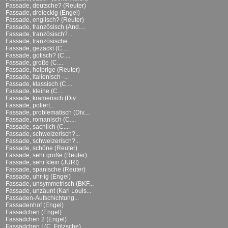
Fassade, deutsche? (Reuter)
Fassade, dreieckig (Engel)
Fassade, englisch? (Reuter)
Fassade, französisch (And....
Fassade, französisch?...
Fassade, französische...
Fassade, gezackt (C....
Fassade, gotisch? (C....
Fassade, große (C....
Fassade, holprige (Reuter)
Fassade, italienisch -...
Fassade, klassisch (C....
Fassade, kleine (C....
Fassade, kramerisch (Div....
Fassade, poliert...
Fassade, problematisch (Div....
Fassade, romanisch (C....
Fassade, sachlich (C....
Fassade, schweizerisch?...
Fassade, schweizerisch?...
Fassade, schöne (Reuter)
Fassade, sehr große (Reuter)
Fassade, sehr klein (JURI)
Fassade, spanische (Reuter)
Fassade, uhr-ig (Engel)
Fassade, unsymmetrisch (BKF...
Fassade, unzäunt (Karl Louis...
Fassaden-Aufschichtung...
Fassadenhof (Engel)
Fassädchen (Engel)
Fassädchen 2 (Engel)
Fassädchen I (C. Fritzsche)