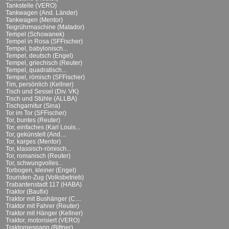
Tankstelle (VERO)
Tankwagen (And. Länder)
Tankwagen (Mentor)
Teigrührmaschine (Matador)
Tempel (Schowanek)
Tempel in Rosa (SFFischer)
Tempel, babylonisch...
Tempel, deutsch (Engel)
Tempel, griechisch (Reuter)
Tempel, quadratisch...
Tempel, römisch (SFFischer)
Tim, persönlich (Kellner)
Tisch und Sessel (Div. VK)
Tisch und Stühle (ALLBA)
Tischgarnitur (Sina)
Tor im Tor (SFFischer)
Tor, buntes (Reuter)
Tor, einfaches (Karl Louis...
Tor, gekünstelt (And....
Tor, karges (Mentor)
Tor, klassisch-römisch...
Tor, romanisch (Reuter)
Tor, schwungvolles...
Torbogen, kleiner (Engel)
Touristen-Zug (Volksbetrieb)
Trabantenstadt 117 (HABA)
Traktor (Baufix)
Traktor mit Bushänger (C....
Traktor mit Fahrer (Reuter)
Traktor mit Hänger (Kellner)
Traktor, motorisiert (VERO)
Traktorgespann (Bittner)