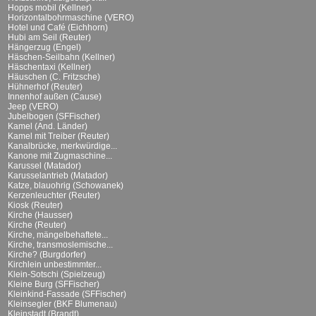
Hopps mobil (Kellner)
Horizontalbohrmaschine (VERO)
Hotel und Café (Eichhorn)
Hubi am Seil (Reuter)
Hängerzug (Engel)
Häschen-Seilbahn (Kellner)
Häschentaxi (Kellner)
Häuschen (C. Fritzsche)
Hühnerhof (Reuter)
Innenhof außen (Cause)
Jeep (VERO)
Jubelbogen (SFFischer)
Kamel (And. Länder)
Kamel mit Treiber (Reuter)
Kanalbrücke, merkwürdige...
Kanone mit Zugmaschine...
Karussel (Matador)
Karusselantrieb (Matador)
Katze, blauohrig (Schowanek)
Kerzenleuchter (Reuter)
Kiosk (Reuter)
Kirche (Hausser)
Kirche (Reuter)
Kirche, mängelbehaftete...
Kirche, transmoslemische...
Kirche? (Burgdorfer)
Kirchlein unbestimmter...
Klein-Sotschi (Spielzeug)
Kleine Burg (SFFischer)
Kleinkind-Fassade (SFFischer)
Kleinsegler (BKF Blumenau)
Kleinstadt (Brandt)