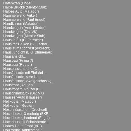
Hafenkran (Engel)
Halbe Brücke (Mentor Stab)
Halbes Auto (Matador)
Hammerwerk (Anker)
Hammerwerk (Paul Engel)
Handkarren (Matador)
Handwagen (And. Länder)
Handwagen (Div. VK)
Handwagen (Mentor Stab)
Haus in 3D (C. Fritzsche)
Haus mit Balkon (SFFischer)
Haus zum Richtfest (Albrecht)
Haus, undicht (BKF Blumenau)
Hausansicht...
Hausbau (Firma ?)
Hausbau (Reuter)
Hausbauversuche (C....
Hausfassade mit Einfahrt...
Hausfassade, sehr klein...
Hausfassade, zweigeschossig...
Hausfront (Reuter)
Hausfront m. Polizei (C....
Hausgrundstück (Div. VK)
Hausser-Auto (Hausser)
Helikopter (Matador)
Helikopter (Reuter)
Hexenhäuschen (Drechsel)
Hochdecker, 3-motorig (BKF...
Hochdecker, landend (Engel)
Hochhaus mit Schafsherde...
Hohes-Haus-Front (VEB...
Holzsteine, aufgestapelt...