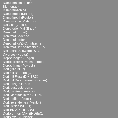
Dampfmaschine (BKF
Blumenau)
Dampfmaschine,...
Dampfmobil (Kellner)
Dampfmobil (Reuter)
Dampfwalze (Matador)
Datscha (VERO)
Denk- oder Mal (Engel)
Denkmal (Engel)
Denkmal - oder so...
Denkmal - oder......
Denkmal XYZ (C. Fritzsche)
Denkmal, sehr einfaches (Div....
Der kleine Schwede (Sina)
Diverses (Reuter)
Doppelbogen (Engel)
Doppeldecker (Volksbetrieb)
Doppelhaus (Pewesti)
Dorf (Div. DDR)
Dorf mit Bäumen (C....
Dorf mit Fluss (Div. BRD)
Dorf mit Rundbäumen (Reuter)
Dorf, ausgestorben...
Dorf, ausgestorben...
Dorf, großes (Firma X)
Dorf, klar: mit Tieren (JURI)
Dorf, poliert (Engel)
Dorf, sehr kleines (Mentor)
Dorf, tierlos (VERO)
Dorf-BK 2360 (HABA)
Dorfbrunnen (Div. BRD)&&1
Dorfplatz (SFFischer)