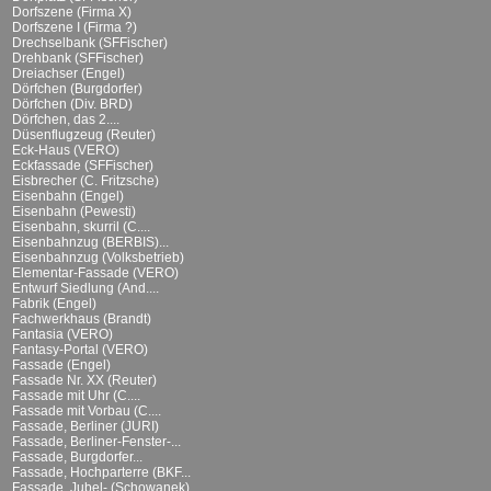
Dorfszene (Firma X)
Dorfszene I (Firma ?)
Drechselbank (SFFischer)
Drehbank (SFFischer)
Dreiachser (Engel)
Dörfchen (Burgdorfer)
Dörfchen (Div. BRD)
Dörfchen, das 2....
Düsenflugzeug (Reuter)
Eck-Haus (VERO)
Eckfassade (SFFischer)
Eisbrecher (C. Fritzsche)
Eisenbahn (Engel)
Eisenbahn (Pewesti)
Eisenbahn, skurril (C....
Eisenbahnzug (BERBIS)...
Eisenbahnzug (Volksbetrieb)
Elementar-Fassade (VERO)
Entwurf Siedlung (And....
Fabrik (Engel)
Fachwerkhaus (Brandt)
Fantasia (VERO)
Fantasy-Portal (VERO)
Fassade (Engel)
Fassade Nr. XX (Reuter)
Fassade mit Uhr (C....
Fassade mit Vorbau (C....
Fassade, Berliner (JURI)
Fassade, Berliner-Fenster-...
Fassade, Burgdorfer...
Fassade, Hochparterre (BKF...
Fassade, Jubel- (Schowanek)