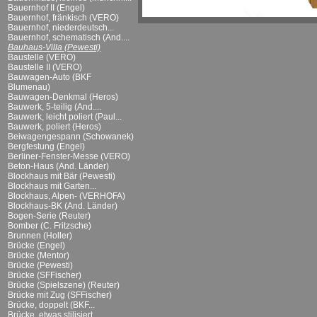
Bauernhof II (Engel)
Bauernhof, fränkisch (VERO)
Bauernhof, niederdeutsch...
Bauernhof, schematisch (And....
Bauhaus-Villa (Pewesti)
Baustelle (VERO)
Baustelle II (VERO)
Bauwagen-Auto (BKF
Blumenau)
Bauwagen-Denkmal (Heros)
Bauwerk, 5-teilig (And....
Bauwerk, leicht poliert (Paul...
Bauwerk, poliert (Heros)
Beiwagengespann (Schowanek)
Bergfestung (Engel)
Berliner-Fenster-Messe (VERO)
Beton-Haus (And. Länder)
Blockhaus mit Bär (Pewesti)
Blockhaus mit Garten...
Blockhaus, Alpen- (VERHOFA)
Blockhaus-BK (And. Länder)
Bogen-Serie (Reuter)
Bomber (C. Fritzsche)
Brunnen (Holler)
Brücke (Engel)
Brücke (Mentor)
Brücke (Pewesti)
Brücke (SFFischer)
Brücke (Spielszene) (Reuter)
Brücke mit Zug (SFFischer)
Brücke, doppelt (BKF...
Brücke, etwas stilisiert...