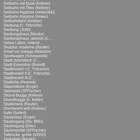
Seilbahn mit Quak (Kellner)
Seilbahn mit Theo (Kellner)
Seilbahn-Kipplore (Anker)&&1
Seilbahn-Kipplore (Anker)
Seilbahnfahrt (Kellner)
Siedlung (C. Fritzsche)
Siedlung (JURI)
Siedlungshaus (Mentor)
Siedlungshaus, abends (C....
Simsa Labim, reitend...
Skulptur, moderne (Reuter)
Smart vor Garage (Matador)
Sportwagen (Schowanek)
Stadt, futuristisch (C....
Stadt-Ensemble (Brandt)
Stadtmodell I (C. Fritzsche)
Stadtmodell II (C. Fritzsche)
Stadtmodell III (C....
Stadtvilla (Pewesti)
Stapelsteine (Engel)
Steinwald (SFFischer)
Strand-Buggy (Kellner)
Strandbuggy (K. Keller)
Straßeneck (Reuter)
Sturmwurm willi (Kellner)
Sulki (Seifert)
Säulenbau (Engel)
Säulengang (Div. BRD)
Säulengang (Erku)
Säulenportal (SFFischer)
Talbrücke, große (VERO)
Tankstelle (Reuter)