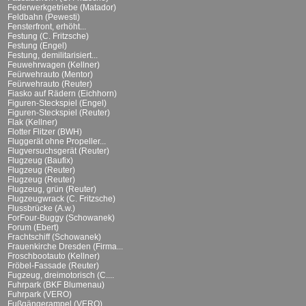
Federwerkgetriebe (Matador)
Feldbahn (Pewesti)
Fensterfront, erhöht...
Festung (C. Fritzsche)
Festung (Engel)
Festung, demilitarisiert...
Feuwehrwagen (Kellner)
Feürwehrauto (Mentor)
Feürwehrauto (Reuter)
Fiasko auf Rädern (Eichhorn)
Figuren-Steckspiel (Engel)
Figuren-Steckspiel (Reuter)
Flak (Kellner)
Flotter Flitzer (BWH)
Fluggerät ohne Propeller...
Flugversuchsgerät (Reuter)
Flugzeug (Baufix)
Flugzeug (Reuter)
Flugzeug (Reuter)
Flugzeug, grün (Reuter)
Flugzeugwrack (C. Fritzsche)
Flussbrücke (A.w.)
ForFour-Buggy (Schowanek)
Forum (Ebert)
Frachtschiff (Schowanek)
Frauenkirche Dresden (Firma...
Froschbootauto (Kellner)
Fröbel-Fassade (Reuter)
Fugzeug, dreimotorisch (C....
Fuhrpark (BKF Blumenau)
Fuhrpark (VERO)
Fußgängerampel (VERO)