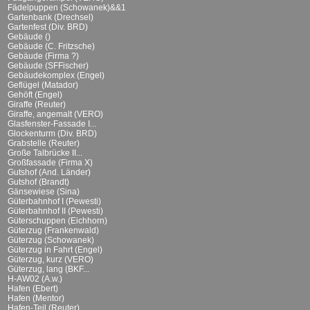
Fädelpuppen (Schowanek)&&1
Gartenbank (Drechsel)
Gartenfest (Div. BRD)
Gebäude ()
Gebäude (C. Fritzsche)
Gebäude (Firma ?)
Gebäude (SFFischer)
Gebäudekomplex (Engel)
Geflügel (Matador)
Gehöft (Engel)
Giraffe (Reuter)
Giraffe, angemalt (VERO)
Glasfenster-Fassade I...
Glockenturm (Div. BRD)
Grabstelle (Reuter)
Große Talbrücke II...
Großfassade (Firma X)
Gutshof (And. Länder)
Gutshof (Brandt)
Gänsewiese (Sina)
Güterbahnhof I (Pewesti)
Güterbahnhof II (Pewesti)
Güterschuppen (Eichhorn)
Güterzug (Frankenwald)
Güterzug (Schowanek)
Güterzug in Fahrt (Engel)
Güterzug, kurz (VERO)
Güterzug, lang (BKF...
H-AW02 (A.w.)
Hafen (Ebert)
Hafen (Mentor)
Hafen-Teil (Reuter)