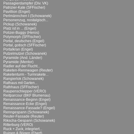
Passagierdampfer (Div. VK)
Patrizier-Kate (SFFischer)
Pavillion (Engel)
Perlmännchen I (Schowanek)
Personenzug, nostalgisch...
Pickup (Schowanek)
Platz ist in ... (Engel)
Polizei-Buggy (Heros)
Polymorph (SFFischer)
Portal, deutsches (Engel)
Portal, gotisch (SFFischer)
Portalkran (Engel)
Putzelmutzel (Schowanek)
Pyramide (And. Länder)
Pyramide (Mentor)
Radler auf der Flucht...
Raketen-Rennwagen (Reuter)
Raketenturm - Turmrakete...
Rangierlok (Schowanek)
Rathaus mit Garten...
Rathhaus (SFFischer)
Raupenschlepper (VERO)
Reitparcour (BKF Blumenau)
Renaissance-Beginn (Engel)
Renaissance-Ecke (Engel)
Renaissance-Fassade? (Engel)
Renngespann (Schowanek)
Reuter-Fassade (Reuter)
Rikscha-Gespann (Schowanek)
Ritterburg (VERO)
Ruck + Zuck, integriert...
Ruinen & Bögen (Ebert)