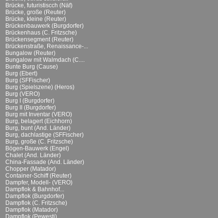
Brücke, futuristiscch (Näf)
Brücke, große (Reuter)
Brücke, kleine (Reuter)
Brückenbauwerk (Burgdorfer)
Brückenhaus (C. Fritzsche)
Brückensegment (Reuter)
Brückenstraße, Renaissance-...
Bungalow (Reuter)
Bungalow mit Walmdach (C....
Bunte Burg (Cause)
Burg (Ebert)
Burg (SFFischer)
Burg (Spielszene) (Heros)
Burg (VERO)
Burg I (Burgdorfer)
Burg II (Burgdorfer)
Burg mit Inventar (VERO)
Burg, belagert (Eichhorn)
Burg, bunt (And. Länder)
Burg, dachlastige (SFFischer)
Burg, große (C. Fritzsche)
Bögen-Bauwerk (Engel)
Chalet (And. Länder)
China-Fassade (And. Länder)
Chopper (Matador)
Container-Schiff (Reuter)
Dampfer, Modell- (VERO)
Dampflok & Bahnhof...
Dampflok (Burgdorfer)
Dampflok (C. Fritzsche)
Dampflok (Matador)
Dampflok (Pewesti)