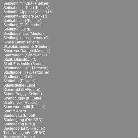
Seilbahn mit Quak (Kellner)
Seilbahn mit Theo (Kellner)
Seilbahn-Kipplore (Anker)&&1
Seilbahn-Kipplore (Anker)
Seilbahnfahrt (Kellner)
Siedlung (C. Fritzsche)
Siedlung (JURI)
Siedlungshaus (Mentor)
Siedlungshaus, abends (C....
Simsa Labim, reitend...
Skulptur, moderne (Reuter)
Smart vor Garage (Matador)
Sportwagen (Schowanek)
Stadt, futuristisch (C....
Stadt-Ensemble (Brandt)
Stadtmodell I (C. Fritzsche)
Stadtmodell II (C. Fritzsche)
Stadtmodell III (C....
Stadtvilla (Pewesti)
Stapelsteine (Engel)
Steinwald (SFFischer)
Strand-Buggy (Kellner)
Strandbuggy (K. Keller)
Straßeneck (Reuter)
Sturmwurm willi (Kellner)
Sulki (Seifert)
Säulenbau (Engel)
Säulengang (Div. BRD)
Säulengang (Erku)
Säulenportal (SFFischer)
Talbrücke, große (VERO)
Tankstelle (Reuter)