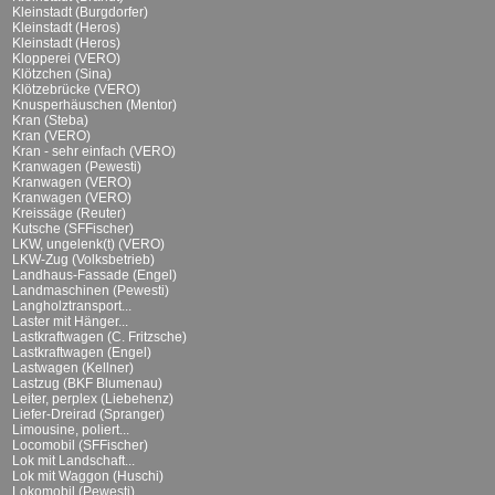
Kleinstadt (Burgdorfer)
Kleinstadt (Heros)
Kleinstadt (Heros)
Klopperei (VERO)
Klötzchen (Sina)
Klötzebrücke (VERO)
Knusperhäuschen (Mentor)
Kran (Steba)
Kran (VERO)
Kran - sehr einfach (VERO)
Kranwagen (Pewesti)
Kranwagen (VERO)
Kranwagen (VERO)
Kreissäge (Reuter)
Kutsche (SFFischer)
LKW, ungelenk(t) (VERO)
LKW-Zug (Volksbetrieb)
Landhaus-Fassade (Engel)
Landmaschinen (Pewesti)
Langholztransport...
Laster mit Hänger...
Lastkraftwagen (C. Fritzsche)
Lastkraftwagen (Engel)
Lastwagen (Kellner)
Lastzug (BKF Blumenau)
Leiter, perplex (Liebehenz)
Liefer-Dreirad (Spranger)
Limousine, poliert...
Locomobil (SFFischer)
Lok mit Landschaft...
Lok mit Waggon (Huschi)
Lokomobil (Pewesti)