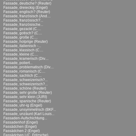
Fassade, deutsche? (Reuter)
Fassade, dreieckig (Engel)
Fassade, englisch? (Reuter)
Fassade, französisch (And....
Fassade, französisch?...
Fassade, französische...
Fassade, gezackt (C....
Fassade, gotisch? (C....
Fassade, große (C....
Fassade, holprige (Reuter)
Fassade, italienisch -...
Fassade, klassisch (C....
Fassade, kleine (C....
Fassade, kramerisch (Div....
Fassade, poliert...
Fassade, problematisch (Div....
Fassade, romanisch (C....
Fassade, sachlich (C....
Fassade, schweizerisch?...
Fassade, schweizerisch?...
Fassade, schöne (Reuter)
Fassade, sehr große (Reuter)
Fassade, sehr klein (JURI)
Fassade, spanische (Reuter)
Fassade, uhr-ig (Engel)
Fassade, unsymmetrisch (BKF...
Fassade, unzäunt (Karl Louis...
Fassaden-Aufschichtung...
Fassadenhof (Engel)
Fassädchen (Engel)
Fassädchen 2 (Engel)
Fassädchen I (C. Fritzsche)