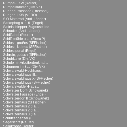
Rumpel-LKW (Reuter)
Rumpelkammer (Div. VK)
Rundhausfassade (Drechsel)
Rungen-LKW (VERO)
SIO-Motorrad (And. Länder)
Sarkophag o. s. ä. (Engel)
Sattelschlepper-Zugmaschine...
Schaukel (And. Länder)
Schiff ahoi (Reuter)
Schiffsmühle u. a. (Firma ?)
Schloss, großes (SFFischer)
Schloss, kleines (SFFischer)
Schlossportal (Engel)
Schrein, gotisch (SFFischer)
Schubkarre (Div. VK)
Schule mit Arbeiterdenkmal...
Schuppen im Bau (Div. VK)
Schwarzwald-Hochhaus...
Schwarzwaldhaus III...
Schwarzwaldhaus X (SFFischer)
Schwarzwaldhütte (SFFischer)
Schwarzwälder-Haus...
Schweizer Dorf (Schowanek)
Schweizer Fassade (Engel)
Schweizerdorf II (Schowanek)
Schweizerhaus (SFFischer)
Schweizerhaus 2 (Fa....
Schweizerhaus 2 (Fa....
Schweizerhaus 3 (Fa....
Schützenpanzer (C....
Segelschiff (Reuter)
Seilakrobat (Reuter)