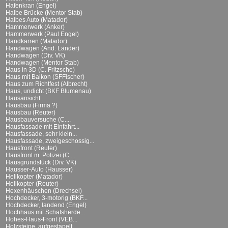
Hafenkran (Engel)
Halbe Brücke (Mentor Stab)
Halbes Auto (Matador)
Hammerwerk (Anker)
Hammerwerk (Paul Engel)
Handkarren (Matador)
Handwagen (And. Länder)
Handwagen (Div. VK)
Handwagen (Mentor Stab)
Haus in 3D (C. Fritzsche)
Haus mit Balkon (SFFischer)
Haus zum Richtfest (Albrecht)
Haus, undicht (BKF Blumenau)
Hausansicht...
Hausbau (Firma ?)
Hausbau (Reuter)
Hausbauversuche (C....
Hausfassade mit Einfahrt...
Hausfassade, sehr klein...
Hausfassade, zweigeschossig...
Hausfront (Reuter)
Hausfront m. Polizei (C....
Hausgrundstück (Div. VK)
Hausser-Auto (Hausser)
Helikopter (Matador)
Helikopter (Reuter)
Hexenhäuschen (Drechsel)
Hochdecker, 3-motorig (BKF...
Hochdecker, landend (Engel)
Hochhaus mit Schafsherde...
Hohes-Haus-Front (VEB...
Holzsteine, aufgestapelt...