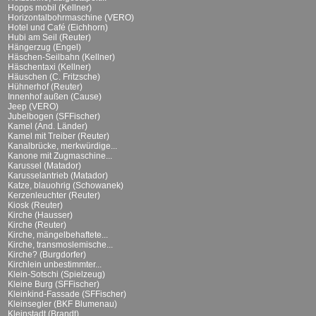
Hopps mobil (Kellner)
Horizontalbohrmaschine (VERO)
Hotel und Café (Eichhorn)
Hubi am Seil (Reuter)
Hängerzug (Engel)
Häschen-Seilbahn (Kellner)
Häschentaxi (Kellner)
Häuschen (C. Fritzsche)
Hühnerhof (Reuter)
Innenhof außen (Cause)
Jeep (VERO)
Jubelbogen (SFFischer)
Kamel (And. Länder)
Kamel mit Treiber (Reuter)
Kanalbrücke, merkwürdige...
Kanone mit Zugmaschine...
Karussel (Matador)
Karusselantrieb (Matador)
Katze, blauohrig (Schowanek)
Kerzenleuchter (Reuter)
Kiosk (Reuter)
Kirche (Hausser)
Kirche (Reuter)
Kirche, mängelbehaftete...
Kirche, transmoslemische...
Kirche? (Burgdorfer)
Kirchlein unbestimmter...
Klein-Sotschi (Spielzeug)
Kleine Burg (SFFischer)
Kleinkind-Fassade (SFFischer)
Kleinsegler (BKF Blumenau)
Kleinstadt (Brandt)