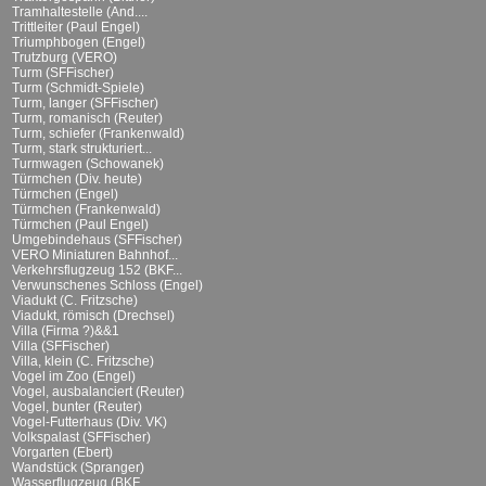
Tramhaltestelle (And....
Trittleiter (Paul Engel)
Triumphbogen (Engel)
Trutzburg (VERO)
Turm (SFFischer)
Turm (Schmidt-Spiele)
Turm, langer (SFFischer)
Turm, romanisch (Reuter)
Turm, schiefer (Frankenwald)
Turm, stark strukturiert...
Turmwagen (Schowanek)
Türmchen (Div. heute)
Türmchen (Engel)
Türmchen (Frankenwald)
Türmchen (Paul Engel)
Umgebindehaus (SFFischer)
VERO Miniaturen Bahnhof...
Verkehrsflugzeug 152 (BKF...
Verwunschenes Schloss (Engel)
Viadukt (C. Fritzsche)
Viadukt, römisch (Drechsel)
Villa (Firma ?)&&1
Villa (SFFischer)
Villa, klein (C. Fritzsche)
Vogel im Zoo (Engel)
Vogel, ausbalanciert (Reuter)
Vogel, bunter (Reuter)
Vogel-Futterhaus (Div. VK)
Volkspalast (SFFischer)
Vorgarten (Ebert)
Wandstück (Spranger)
Wasserflugzeug (BKF