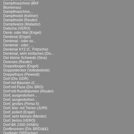
Dampfmaschine (BKF
Blumenau)
Dampfmaschine,...
Dampfmobil (Kellner)
Dampfmobil (Reuter)
Dampfwalze (Matador)
Datscha (VERO)
Denk- oder Mal (Engel)
Denkmal (Engel)
Denkmal - oder so...
Denkmal - oder......
Denkmal XYZ (C. Fritzsche)
Denkmal, sehr einfaches (Div....
Der kleine Schwede (Sina)
Diverses (Reuter)
Doppelbogen (Engel)
Doppeldecker (Volksbetrieb)
Doppelhaus (Pewesti)
Dorf (Div. DDR)
Dorf mit Bäumen (C....
Dorf mit Fluss (Div. BRD)
Dorf mit Rundbäumen (Reuter)
Dorf, ausgestorben...
Dorf, ausgestorben...
Dorf, großes (Firma X)
Dorf, klar: mit Tieren (JURI)
Dorf, poliert (Engel)
Dorf, sehr kleines (Mentor)
Dorf, tierlos (VERO)
Dorf-BK 2360 (HABA)
Dorfbrunnen (Div. BRD)&&1
Dorfplatz (SFFischer)