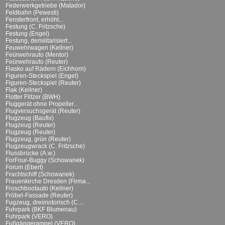
Federwerkgetriebe (Matador)
Feldbahn (Pewesti)
Fensterfront, erhöht...
Festung (C. Fritzsche)
Festung (Engel)
Festung, demilitarisiert...
Feuwehrwagen (Kellner)
Feürwehrauto (Mentor)
Feürwehrauto (Reuter)
Fiasko auf Rädern (Eichhorn)
Figuren-Steckspiel (Engel)
Figuren-Steckspiel (Reuter)
Flak (Kellner)
Flotter Flitzer (BWH)
Fluggerät ohne Propeller...
Flugversuchsgerät (Reuter)
Flugzeug (Baufix)
Flugzeug (Reuter)
Flugzeug (Reuter)
Flugzeug, grün (Reuter)
Flugzeugwrack (C. Fritzsche)
Flussbrücke (A.w.)
ForFour-Buggy (Schowanek)
Forum (Ebert)
Frachtschiff (Schowanek)
Frauenkirche Dresden (Firma...
Froschbootauto (Kellner)
Fröbel-Fassade (Reuter)
Fugzeug, dreimotorisch (C....
Fuhrpark (BKF Blumenau)
Fuhrpark (VERO)
Fußgängerampel (VERO)