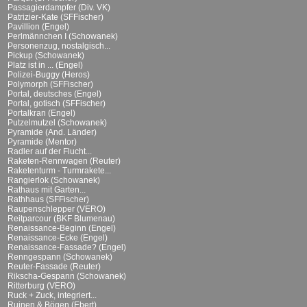
Passagierdampfer (Div. VK)
Patrizier-Kate (SFFischer)
Pavillion (Engel)
Perlmännchen I (Schowanek)
Personenzug, nostalgisch...
Pickup (Schowanek)
Platz ist in ... (Engel)
Polizei-Buggy (Heros)
Polymorph (SFFischer)
Portal, deutsches (Engel)
Portal, gotisch (SFFischer)
Portalkran (Engel)
Putzelmutzel (Schowanek)
Pyramide (And. Länder)
Pyramide (Mentor)
Radler auf der Flucht...
Raketen-Rennwagen (Reuter)
Raketenturm - Turmrakete...
Rangierlok (Schowanek)
Rathaus mit Garten...
Rathhaus (SFFischer)
Raupenschlepper (VERO)
Reitparcour (BKF Blumenau)
Renaissance-Beginn (Engel)
Renaissance-Ecke (Engel)
Renaissance-Fassade? (Engel)
Renngespann (Schowanek)
Reuter-Fassade (Reuter)
Rikscha-Gespann (Schowanek)
Ritterburg (VERO)
Ruck + Zuck, integriert...
Ruinen & Bögen (Ebert)