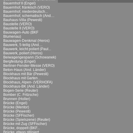
Bauernhof II (Engel)
Bauernhof, fränkisch (VERO)
Bauernhof, niederdeutsch...
Bauernhof, schematisch (And....
Bauhaus-Villa (Pewesti)
Baustelle (VERO)
Baustelle II (VERO)
Bauwagen-Auto (BKF
Blumenau)
Bauwagen-Denkmal (Heros)
Bauwerk, 5-teilig (And....
Bauwerk, leicht poliert (Paul...
Bauwerk, poliert (Heros)
Beiwagengespann (Schowanek)
Bergfestung (Engel)
Berliner-Fenster-Messe (VERO)
Beton-Haus (And. Länder)
Blockhaus mit Bär (Pewesti)
Blockhaus mit Garten...
Blockhaus, Alpen- (VERHOFA)
Blockhaus-BK (And. Länder)
Bogen-Serie (Reuter)
Bomber (C. Fritzsche)
Brunnen (Holler)
Brücke (Engel)
Brücke (Mentor)
Brücke (Pewesti)
Brücke (SFFischer)
Brücke (Spielszene) (Reuter)
Brücke mit Zug (SFFischer)
Brücke, doppelt (BKF...
Brücke, etwas stilisiert...