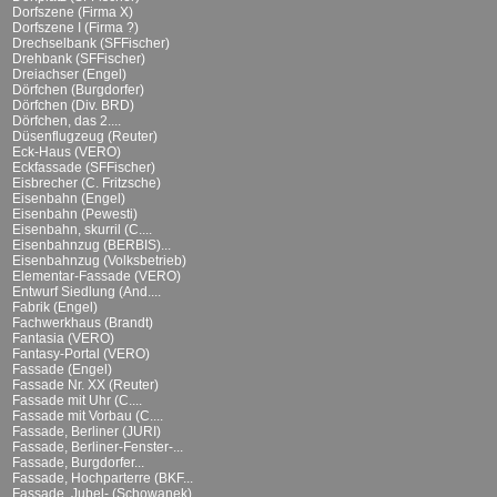
Dorfszene (Firma X)
Dorfszene I (Firma ?)
Drechselbank (SFFischer)
Drehbank (SFFischer)
Dreiachser (Engel)
Dörfchen (Burgdorfer)
Dörfchen (Div. BRD)
Dörfchen, das 2....
Düsenflugzeug (Reuter)
Eck-Haus (VERO)
Eckfassade (SFFischer)
Eisbrecher (C. Fritzsche)
Eisenbahn (Engel)
Eisenbahn (Pewesti)
Eisenbahn, skurril (C....
Eisenbahnzug (BERBIS)...
Eisenbahnzug (Volksbetrieb)
Elementar-Fassade (VERO)
Entwurf Siedlung (And....
Fabrik (Engel)
Fachwerkhaus (Brandt)
Fantasia (VERO)
Fantasy-Portal (VERO)
Fassade (Engel)
Fassade Nr. XX (Reuter)
Fassade mit Uhr (C....
Fassade mit Vorbau (C....
Fassade, Berliner (JURI)
Fassade, Berliner-Fenster-...
Fassade, Burgdorfer...
Fassade, Hochparterre (BKF...
Fassade, Jubel- (Schowanek)