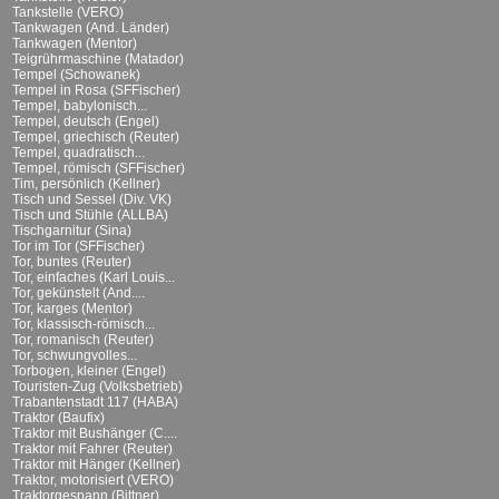
Tankstelle (VERO)
Tankwagen (And. Länder)
Tankwagen (Mentor)
Teigrührmaschine (Matador)
Tempel (Schowanek)
Tempel in Rosa (SFFischer)
Tempel, babylonisch...
Tempel, deutsch (Engel)
Tempel, griechisch (Reuter)
Tempel, quadratisch...
Tempel, römisch (SFFischer)
Tim, persönlich (Kellner)
Tisch und Sessel (Div. VK)
Tisch und Stühle (ALLBA)
Tischgarnitur (Sina)
Tor im Tor (SFFischer)
Tor, buntes (Reuter)
Tor, einfaches (Karl Louis...
Tor, gekünstelt (And....
Tor, karges (Mentor)
Tor, klassisch-römisch...
Tor, romanisch (Reuter)
Tor, schwungvolles...
Torbogen, kleiner (Engel)
Touristen-Zug (Volksbetrieb)
Trabantenstadt 117 (HABA)
Traktor (Baufix)
Traktor mit Bushänger (C....
Traktor mit Fahrer (Reuter)
Traktor mit Hänger (Kellner)
Traktor, motorisiert (VERO)
Traktorgespann (Bittner)