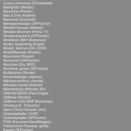
Luxus-Limousine (Schowanek)
Marktplatz (Mentor)
Maschine (Reuter)
Max & Else (Kellner)
Memorial (Drechsel)
Menageriewagen (SFFischer)
Merkel-Fassade (Merkel)
Miniatur-Brunnen (Firma ??)
Miniaturbauwerk (SFFischer)
Mobilkran (BKF Blumenau)
Model, langbeinig (Engel)
Modell, kleenes (Div. DDR)
Modellfassade (Reuter)
Monument (Reuter)
Monument (SFFischer)
Moschee (Div. BRD)
Moschee, große (SFFischer)
Multibrücke (Reuter)
Musterddesign, eigenes...
Märchenschloss, oriental....
Mäuslein Quiek (Kellner)
Münsterplatz (Münster-BV)
OMA AM BERG (Paul Engel)
Oldtimer (Reuter)
Oldtimer-LKW (BKF Blumenau)
Omnibus (C. Fritzsche)
Opas China-Fassade (And....
Ozeandampfer (JURI)
Ozeandampfer (SFFischer)
PSW (PersonenStandWagen)...
Parkschloss-Fassade, große...
Parqüt (SFFischer)