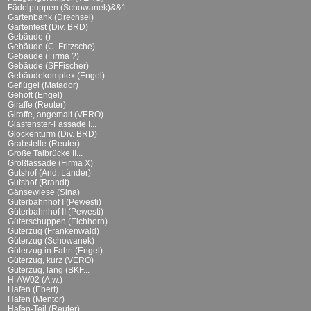
Fädelpuppen (Schowanek)&&1
Gartenbank (Drechsel)
Gartenfest (Div. BRD)
Gebäude ()
Gebäude (C. Fritzsche)
Gebäude (Firma ?)
Gebäude (SFFischer)
Gebäudekomplex (Engel)
Geflügel (Matador)
Gehöft (Engel)
Giraffe (Reuter)
Giraffe, angemalt (VERO)
Glasfenster-Fassade I...
Glockenturm (Div. BRD)
Grabstelle (Reuter)
Große Talbrücke II...
Großfassade (Firma X)
Gutshof (And. Länder)
Gutshof (Brandt)
Gänsewiese (Sina)
Güterbahnhof I (Pewesti)
Güterbahnhof II (Pewesti)
Güterschuppen (Eichhorn)
Güterzug (Frankenwald)
Güterzug (Schowanek)
Güterzug in Fahrt (Engel)
Güterzug, kurz (VERO)
Güterzug, lang (BKF...
H-AW02 (A.w.)
Hafen (Ebert)
Hafen (Mentor)
Hafen-Teil (Reuter)