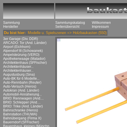
Sammlung
Sammlungskatalog
Willkommen
Hersteller
Seitenübersicht
Impressum
Du bist hier:
Modelle u. Spielszenen
=>
Holzbaukasten
(550)
3er Garage (Div. DDR)
ARCADO: Tor (And. Länder)
Airport (Eichhorn)
Alpendorf III (Schowanek)
Ampelsteürung (VERO)
Apothekerwaage (Matador)
Architektenhaus (SFFischer)
Architektenhäuser...
Architektenhäuser...
Augustusburg (Sina)
Auto-BK für 6 Modelle...
Auto-Rennbahn (Reuter)
Auto-Versuch (Heros)
Autokran (And. Länder)
Automobil-Annäherung...
BRIO: Rennwagen (And....
BRIO: Schlepper (And....
BRIO: Trike (And. Länder)
Bahnschranke (Heros)
Bahnstation (THUWA)
Bahnübergang (Firma X)
Bauerndorf (SFFischer)
Bauernhaus, kleines (Münchn....