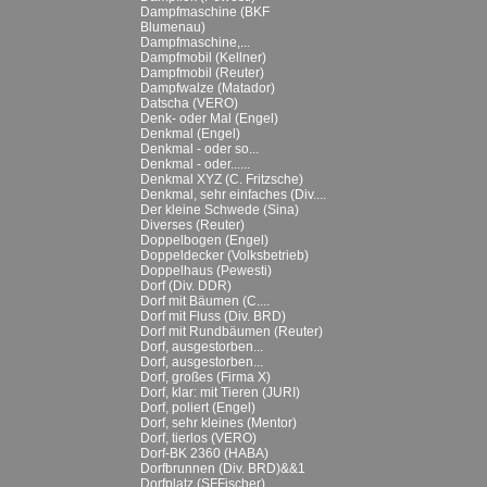
Dampfmaschine (BKF
Blumenau)
Dampfmaschine,...
Dampfmobil (Kellner)
Dampfmobil (Reuter)
Dampfwalze (Matador)
Datscha (VERO)
Denk- oder Mal (Engel)
Denkmal (Engel)
Denkmal - oder so...
Denkmal - oder......
Denkmal XYZ (C. Fritzsche)
Denkmal, sehr einfaches (Div....
Der kleine Schwede (Sina)
Diverses (Reuter)
Doppelbogen (Engel)
Doppeldecker (Volksbetrieb)
Doppelhaus (Pewesti)
Dorf (Div. DDR)
Dorf mit Bäumen (C....
Dorf mit Fluss (Div. BRD)
Dorf mit Rundbäumen (Reuter)
Dorf, ausgestorben...
Dorf, ausgestorben...
Dorf, großes (Firma X)
Dorf, klar: mit Tieren (JURI)
Dorf, poliert (Engel)
Dorf, sehr kleines (Mentor)
Dorf, tierlos (VERO)
Dorf-BK 2360 (HABA)
Dorfbrunnen (Div. BRD)&&1
Dorfplatz (SFFischer)