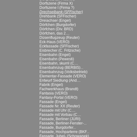
Dorfszene (Firma X)
Dorfszene I (Firma ?)
Drechselbank (SFFischer)
Drehbank (SFFischer)
Dreiachser (Engel)
Dörfchen (Burgdorfer)
Dörfchen (Div. BRD)
Dörfchen, das 2....
Düsenflugzeug (Reuter)
Eck-Haus (VERO)
Eckfassade (SFFischer)
Eisbrecher (C. Fritzsche)
Eisenbahn (Engel)
Eisenbahn (Pewesti)
Eisenbahn, skurril (C....
Eisenbahnzug (BERBIS)...
Eisenbahnzug (Volksbetrieb)
Elementar-Fassade (VERO)
Entwurf Siedlung (And....
Fabrik (Engel)
Fachwerkhaus (Brandt)
Fantasia (VERO)
Fantasy-Portal (VERO)
Fassade (Engel)
Fassade Nr. XX (Reuter)
Fassade mit Uhr (C....
Fassade mit Vorbau (C....
Fassade, Berliner (JURI)
Fassade, Berliner-Fenster-...
Fassade, Burgdorfer...
Fassade, Hochparterre (BKF...
Fassade, Jubel- (Schowanek)