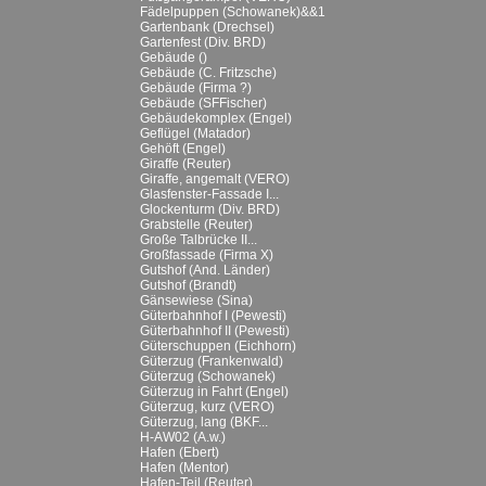
Fädelpuppen (Schowanek)&&1
Gartenbank (Drechsel)
Gartenfest (Div. BRD)
Gebäude ()
Gebäude (C. Fritzsche)
Gebäude (Firma ?)
Gebäude (SFFischer)
Gebäudekomplex (Engel)
Geflügel (Matador)
Gehöft (Engel)
Giraffe (Reuter)
Giraffe, angemalt (VERO)
Glasfenster-Fassade I...
Glockenturm (Div. BRD)
Grabstelle (Reuter)
Große Talbrücke II...
Großfassade (Firma X)
Gutshof (And. Länder)
Gutshof (Brandt)
Gänsewiese (Sina)
Güterbahnhof I (Pewesti)
Güterbahnhof II (Pewesti)
Güterschuppen (Eichhorn)
Güterzug (Frankenwald)
Güterzug (Schowanek)
Güterzug in Fahrt (Engel)
Güterzug, kurz (VERO)
Güterzug, lang (BKF...
H-AW02 (A.w.)
Hafen (Ebert)
Hafen (Mentor)
Hafen-Teil (Reuter)