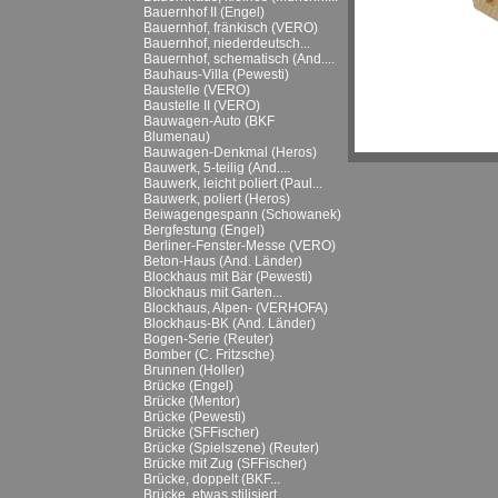
Bauernhof II (Engel)
Bauernhof, fränkisch (VERO)
Bauernhof, niederdeutsch...
Bauernhof, schematisch (And....
Bauhaus-Villa (Pewesti)
Baustelle (VERO)
Baustelle II (VERO)
Bauwagen-Auto (BKF
Blumenau)
Bauwagen-Denkmal (Heros)
Bauwerk, 5-teilig (And....
Bauwerk, leicht poliert (Paul...
Bauwerk, poliert (Heros)
Beiwagengespann (Schowanek)
Bergfestung (Engel)
Berliner-Fenster-Messe (VERO)
Beton-Haus (And. Länder)
Blockhaus mit Bär (Pewesti)
Blockhaus mit Garten...
Blockhaus, Alpen- (VERHOFA)
Blockhaus-BK (And. Länder)
Bogen-Serie (Reuter)
Bomber (C. Fritzsche)
Brunnen (Holler)
Brücke (Engel)
Brücke (Mentor)
Brücke (Pewesti)
Brücke (SFFischer)
Brücke (Spielszene) (Reuter)
Brücke mit Zug (SFFischer)
Brücke, doppelt (BKF...
Brücke, etwas stilisiert...