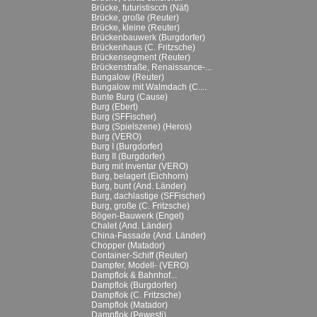
Brücke, futuristiscch (Näf)
Brücke, große (Reuter)
Brücke, kleine (Reuter)
Brückenbauwerk (Burgdorfer)
Brückenhaus (C. Fritzsche)
Brückensegment (Reuter)
Brückenstraße, Renaissance-...
Bungalow (Reuter)
Bungalow mit Walmdach (C....
Bunte Burg (Cause)
Burg (Ebert)
Burg (SFFischer)
Burg (Spielszene) (Heros)
Burg (VERO)
Burg I (Burgdorfer)
Burg II (Burgdorfer)
Burg mit Inventar (VERO)
Burg, belagert (Eichhorn)
Burg, bunt (And. Länder)
Burg, dachlastige (SFFischer)
Burg, große (C. Fritzsche)
Bögen-Bauwerk (Engel)
Chalet (And. Länder)
China-Fassade (And. Länder)
Chopper (Matador)
Container-Schiff (Reuter)
Dampfer, Modell- (VERO)
Dampflok & Bahnhof...
Dampflok (Burgdorfer)
Dampflok (C. Fritzsche)
Dampflok (Matador)
Dampflok (Pewesti)