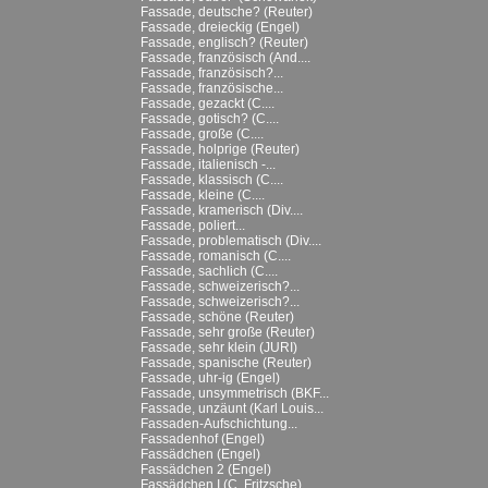
Fassade, deutsche? (Reuter)
Fassade, dreieckig (Engel)
Fassade, englisch? (Reuter)
Fassade, französisch (And....
Fassade, französisch?...
Fassade, französische...
Fassade, gezackt (C....
Fassade, gotisch? (C....
Fassade, große (C....
Fassade, holprige (Reuter)
Fassade, italienisch -...
Fassade, klassisch (C....
Fassade, kleine (C....
Fassade, kramerisch (Div....
Fassade, poliert...
Fassade, problematisch (Div....
Fassade, romanisch (C....
Fassade, sachlich (C....
Fassade, schweizerisch?...
Fassade, schweizerisch?...
Fassade, schöne (Reuter)
Fassade, sehr große (Reuter)
Fassade, sehr klein (JURI)
Fassade, spanische (Reuter)
Fassade, uhr-ig (Engel)
Fassade, unsymmetrisch (BKF...
Fassade, unzäunt (Karl Louis...
Fassaden-Aufschichtung...
Fassadenhof (Engel)
Fassädchen (Engel)
Fassädchen 2 (Engel)
Fassädchen I (C. Fritzsche)