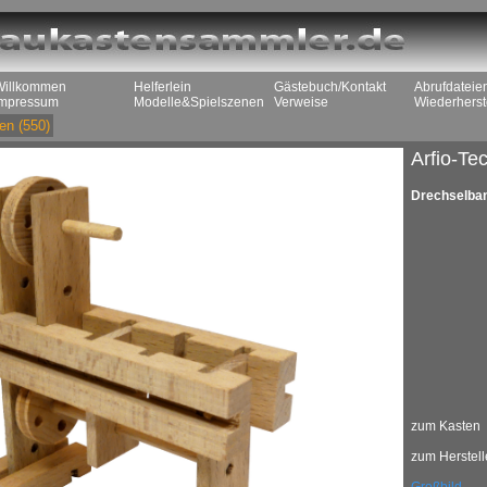
Willkommen
Helferlein
Gästebuch/Kontakt
Abrufdateie
Impressum
Modelle&Spielszenen
Verweise
Wiederherst
en
(550)
Arfio-Te
Drechselba
zum Kasten
zum Herstell