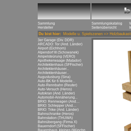
Sammlung
Sammlungskatalog
Hersteller
Seitenübersicht
Du bist hier:
Modelle u. Spielszenen
=>
Holzbaukast
3er Garage (Div. DDR)
ARCADO: Tor (And. Länder)
Airport (Eichhorn)
Alpendorf III (Schowanek)
Ampelsteürung (VERO)
Apothekerwaage (Matador)
Architektenhaus (SFFischer)
Architektenhäuser...
Architektenhäuser...
Augustusburg (Sina)
Auto-BK für 6 Modelle...
Auto-Rennbahn (Reuter)
Auto-Versuch (Heros)
Autokran (And. Länder)
Automobil-Annäherung...
BRIO: Rennwagen (And....
BRIO: Schlepper (And....
BRIO: Trike (And. Länder)
Bahnschranke (Heros)
Bahnstation (THUWA)
Bahnübergang (Firma X)
Bauerndorf (SFFischer)
Bauernhaus, kleines (Münchn....