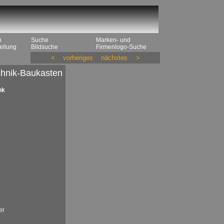
n
Suche
Marken- und
ellung
Bildsuche
Firmenlogo-Suche
<
vorheriges
nächstes
>
chnik-Baukasten
nk
er