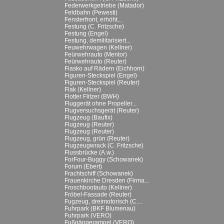
Federwerkgetriebe (Matador)
Feldbahn (Pewesti)
Fensterfront, erhöht...
Festung (C. Fritzsche)
Festung (Engel)
Festung, demilitarisiert...
Feuwehrwagen (Kellner)
Feürwehrauto (Mentor)
Feürwehrauto (Reuter)
Fiasko auf Rädern (Eichhorn)
Figuren-Steckspiel (Engel)
Figuren-Steckspiel (Reuter)
Flak (Kellner)
Flotter Flitzer (BWH)
Fluggerät ohne Propeller...
Flugversuchsgerät (Reuter)
Flugzeug (Baufix)
Flugzeug (Reuter)
Flugzeug (Reuter)
Flugzeug, grün (Reuter)
Flugzeugwrack (C. Fritzsche)
Flussbrücke (A.w.)
ForFour-Buggy (Schowanek)
Forum (Ebert)
Frachtschiff (Schowanek)
Frauenkirche Dresden (Firma...
Froschbootauto (Kellner)
Fröbel-Fassade (Reuter)
Fugzeug, dreimotorisch (C....
Fuhrpark (BKF Blumenau)
Fuhrpark (VERO)
Fußgängerampel (VERO)