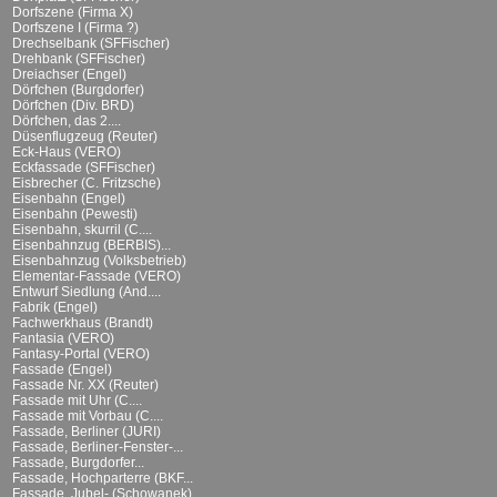
Dorfszene (Firma X)
Dorfszene I (Firma ?)
Drechselbank (SFFischer)
Drehbank (SFFischer)
Dreiachser (Engel)
Dörfchen (Burgdorfer)
Dörfchen (Div. BRD)
Dörfchen, das 2....
Düsenflugzeug (Reuter)
Eck-Haus (VERO)
Eckfassade (SFFischer)
Eisbrecher (C. Fritzsche)
Eisenbahn (Engel)
Eisenbahn (Pewesti)
Eisenbahn, skurril (C....
Eisenbahnzug (BERBIS)...
Eisenbahnzug (Volksbetrieb)
Elementar-Fassade (VERO)
Entwurf Siedlung (And....
Fabrik (Engel)
Fachwerkhaus (Brandt)
Fantasia (VERO)
Fantasy-Portal (VERO)
Fassade (Engel)
Fassade Nr. XX (Reuter)
Fassade mit Uhr (C....
Fassade mit Vorbau (C....
Fassade, Berliner (JURI)
Fassade, Berliner-Fenster-...
Fassade, Burgdorfer...
Fassade, Hochparterre (BKF...
Fassade, Jubel- (Schowanek)