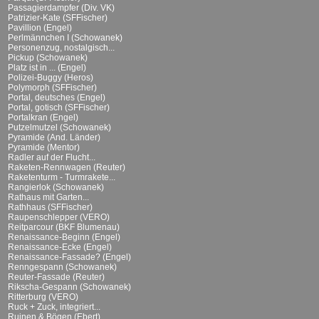
Passagierdampfer (Div. VK)
Patrizier-Kate (SFFischer)
Pavillion (Engel)
Perlmännchen I (Schowanek)
Personenzug, nostalgisch...
Pickup (Schowanek)
Platz ist in ... (Engel)
Polizei-Buggy (Heros)
Polymorph (SFFischer)
Portal, deutsches (Engel)
Portal, gotisch (SFFischer)
Portalkran (Engel)
Putzelmutzel (Schowanek)
Pyramide (And. Länder)
Pyramide (Mentor)
Radler auf der Flucht...
Raketen-Rennwagen (Reuter)
Raketenturm - Turmrakete...
Rangierlok (Schowanek)
Rathaus mit Garten...
Rathhaus (SFFischer)
Raupenschlepper (VERO)
Reitparcour (BKF Blumenau)
Renaissance-Beginn (Engel)
Renaissance-Ecke (Engel)
Renaissance-Fassade? (Engel)
Renngespann (Schowanek)
Reuter-Fassade (Reuter)
Rikscha-Gespann (Schowanek)
Ritterburg (VERO)
Ruck + Zuck, integriert...
Ruinen & Bögen (Ebert)