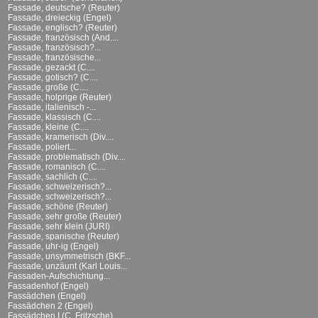
Fassade, deutsche? (Reuter)
Fassade, dreieckig (Engel)
Fassade, englisch? (Reuter)
Fassade, französisch (And....
Fassade, französisch?...
Fassade, französische...
Fassade, gezackt (C....
Fassade, gotisch? (C....
Fassade, große (C....
Fassade, holprige (Reuter)
Fassade, italienisch -...
Fassade, klassisch (C....
Fassade, kleine (C....
Fassade, kramerisch (Div....
Fassade, poliert...
Fassade, problematisch (Div....
Fassade, romanisch (C....
Fassade, sachlich (C....
Fassade, schweizerisch?...
Fassade, schweizerisch?...
Fassade, schöne (Reuter)
Fassade, sehr große (Reuter)
Fassade, sehr klein (JURI)
Fassade, spanische (Reuter)
Fassade, uhr-ig (Engel)
Fassade, unsymmetrisch (BKF...
Fassade, unzäunt (Karl Louis...
Fassaden-Aufschichtung...
Fassadenhof (Engel)
Fassädchen (Engel)
Fassädchen 2 (Engel)
Fassädchen I (C. Fritzsche)