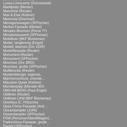
Luxus-Limousine (Schowanek)
Marktplatz (Mentor)
Maschine (Reuter)
Max & Else (Kellner)
Memorial (Drechsel)
Menageriewagen (SFFischer)
Merkel-Fassade (Merkel)
Miniatur-Brunnen (Firma ??)
Miniaturbauwerk (SFFischer)
Mobilkran (BKF Blumenau)
Model, langbeinig (Engel)
Modell, kleenes (Div. DDR)
Modellfassade (Reuter)
Monument (Reuter)
Monument (SFFischer)
Moschee (Div. BRD)
Moschee, große (SFFischer)
Multibrücke (Reuter)
Musterddesign, eigenes...
Märchenschloss, oriental....
Mäuslein Quiek (Kellner)
Münsterplatz (Münster-BV)
OMA AM BERG (Paul Engel)
Oldtimer (Reuter)
Oldtimer-LKW (BKF Blumenau)
Omnibus (C. Fritzsche)
Opas China-Fassade (And....
Ozeandampfer (JURI)
Ozeandampfer (SFFischer)
PSW (PersonenStandWagen)...
Parkschloss-Fassade, große...
Parqüt (SFFischer)