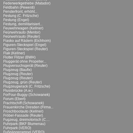
Federwerkgetriebe (Matador)
Feldbahn (Pewesti)
Fensterfront, erhöht...
Festung (C. Fritzsche)
Festung (Engel)
Festung, demilitarisiert...
Feuwehrwagen (Kellner)
Feürwehrauto (Mentor)
Feürwehrauto (Reuter)
Fiasko auf Rädern (Eichhorn)
Figuren-Steckspiel (Engel)
Figuren-Steckspiel (Reuter)
Flak (Kellner)
Flotter Flitzer (BWH)
Fluggerät ohne Propeller...
Flugversuchsgerät (Reuter)
Flugzeug (Baufix)
Flugzeug (Reuter)
Flugzeug (Reuter)
Flugzeug, grün (Reuter)
Flugzeugwrack (C. Fritzsche)
Flussbrücke (A.w.)
ForFour-Buggy (Schowanek)
Forum (Ebert)
Frachtschiff (Schowanek)
Frauenkirche Dresden (Firma...
Froschbootauto (Kellner)
Fröbel-Fassade (Reuter)
Fugzeug, dreimotorisch (C....
Fuhrpark (BKF Blumenau)
Fuhrpark (VERO)
Fußgängerampel (VERO)