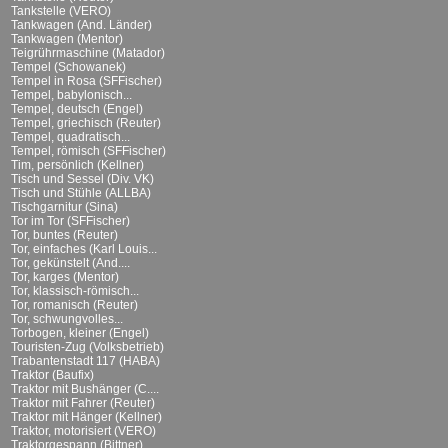
Tankstelle (VERO)
Tankwagen (And. Länder)
Tankwagen (Mentor)
Teigrührmaschine (Matador)
Tempel (Schowanek)
Tempel in Rosa (SFFischer)
Tempel, babylonisch...
Tempel, deutsch (Engel)
Tempel, griechisch (Reuter)
Tempel, quadratisch...
Tempel, römisch (SFFischer)
Tim, persönlich (Kellner)
Tisch und Sessel (Div. VK)
Tisch und Stühle (ALLBA)
Tischgarnitur (Sina)
Tor im Tor (SFFischer)
Tor, buntes (Reuter)
Tor, einfaches (Karl Louis...
Tor, gekünstelt (And....
Tor, karges (Mentor)
Tor, klassisch-römisch...
Tor, romanisch (Reuter)
Tor, schwungvolles...
Torbogen, kleiner (Engel)
Touristen-Zug (Volksbetrieb)
Trabantenstadt 117 (HABA)
Traktor (Baufix)
Traktor mit Bushänger (C....
Traktor mit Fahrer (Reuter)
Traktor mit Hänger (Kellner)
Traktor, motorisiert (VERO)
Traktorgespann (Bittner)