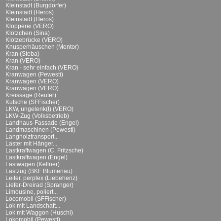
Kleinstadt (Burgdorfer)
Kleinstadt (Heros)
Kleinstadt (Heros)
Klopperei (VERO)
Klötzchen (Sina)
Klötzebrücke (VERO)
Knusperhäuschen (Mentor)
Kran (Steba)
Kran (VERO)
Kran - sehr einfach (VERO)
Kranwagen (Pewesti)
Kranwagen (VERO)
Kranwagen (VERO)
Kreissäge (Reuter)
Kutsche (SFFischer)
LKW, ungelenk(t) (VERO)
LKW-Zug (Volksbetrieb)
Landhaus-Fassade (Engel)
Landmaschinen (Pewesti)
Langholztransport...
Laster mit Hänger...
Lastkraftwagen (C. Fritzsche)
Lastkraftwagen (Engel)
Lastwagen (Kellner)
Lastzug (BKF Blumenau)
Leiter, perplex (Liebehenz)
Liefer-Dreirad (Spranger)
Limousine, poliert...
Locomobil (SFFischer)
Lok mit Landschaft...
Lok mit Waggon (Huschi)
Lokomobil (Pewesti)