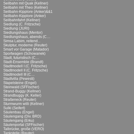
Seilbahn mit Quak (Kellner)
Seilbahn mit Theo (Kellner)
Seilbahn-Kipplore (Anker)&&1
Seilbahn-Kipplore (Anker)
Seilbahnfahrt (Kellner)
Siedlung (C. Fritzsche)
Siedlung (JURI)
Siedlungshaus (Mentor)
Siedlungshaus, abends (C....
Simsa Labim, reitend...
Skulptur, moderne (Reuter)
Smart vor Garage (Matador)
Sportwagen (Schowanek)
Stadt, futuristisch (C....
Stadt-Ensemble (Brandt)
Stadtmodell I (C. Fritzsche)
Stadtmodell II (C. Fritzsche)
Stadtmodell III (C....
Stadtvilla (Pewesti)
Stapelsteine (Engel)
Steinwald (SFFischer)
Strand-Buggy (Kellner)
Strandbuggy (K. Keller)
Straßeneck (Reuter)
Sturmwurm willi (Kellner)
Sulki (Seifert)
Säulenbau (Engel)
Säulengang (Div. BRD)
Säulengang (Erku)
Säulenportal (SFFischer)
Talbrücke, große (VERO)
Tankstelle (Reuter)