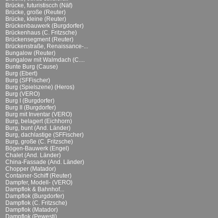
Brücke, futuristiscch (Näf)
Brücke, große (Reuter)
Brücke, kleine (Reuter)
Brückenbauwerk (Burgdorfer)
Brückenhaus (C. Fritzsche)
Brückensegment (Reuter)
Brückenstraße, Renaissance-...
Bungalow (Reuter)
Bungalow mit Walmdach (C....
Bunte Burg (Cause)
Burg (Ebert)
Burg (SFFischer)
Burg (Spielszene) (Heros)
Burg (VERO)
Burg I (Burgdorfer)
Burg II (Burgdorfer)
Burg mit Inventar (VERO)
Burg, belagert (Eichhorn)
Burg, bunt (And. Länder)
Burg, dachlastige (SFFischer)
Burg, große (C. Fritzsche)
Bögen-Bauwerk (Engel)
Chalet (And. Länder)
China-Fassade (And. Länder)
Chopper (Matador)
Container-Schiff (Reuter)
Dampfer, Modell- (VERO)
Dampflok & Bahnhof...
Dampflok (Burgdorfer)
Dampflok (C. Fritzsche)
Dampflok (Matador)
Dampflok (Pewesti)