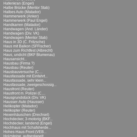
Hafenkran (Engel)
Halbe Brücke (Mentor Stab)
Halbes Auto (Matador)
Hammerwerk (Anker)
Hammerwerk (Paul Engel)
Handkarren (Matador)
Handwagen (And. Länder)
Handwagen (Div. VK)
Handwagen (Mentor Stab)
Haus in 3D (C. Fritzsche)
Haus mit Balkon (SFFischer)
Haus zum Richtfest (Albrecht)
Haus, undicht (BKF Blumenau)
Hausansicht...
Hausbau (Firma ?)
Hausbau (Reuter)
Hausbauversuche (C....
Hausfassade mit Einfahrt...
Hausfassade, sehr klein...
Hausfassade, zweigeschossig...
Hausfront (Reuter)
Hausfront m. Polizei (C....
Hausgrundstück (Div. VK)
Hausser-Auto (Hausser)
Helikopter (Matador)
Helikopter (Reuter)
Hexenhäuschen (Drechsel)
Hochdecker, 3-motorig (BKF...
Hochdecker, landend (Engel)
Hochhaus mit Schafsherde...
Hohes-Haus-Front (VEB...
Holzsteine, aufgestapelt...