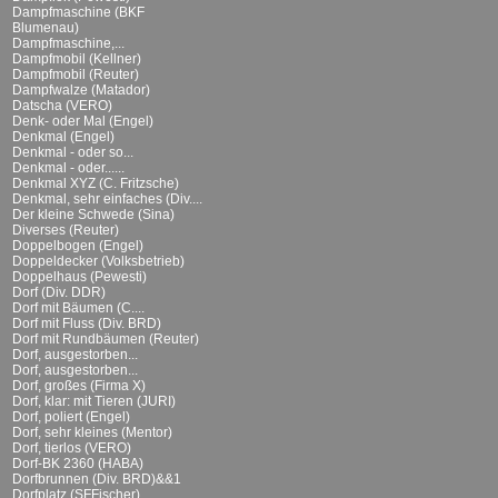
Dampfmaschine (BKF
Blumenau)
Dampfmaschine,...
Dampfmobil (Kellner)
Dampfmobil (Reuter)
Dampfwalze (Matador)
Datscha (VERO)
Denk- oder Mal (Engel)
Denkmal (Engel)
Denkmal - oder so...
Denkmal - oder......
Denkmal XYZ (C. Fritzsche)
Denkmal, sehr einfaches (Div....
Der kleine Schwede (Sina)
Diverses (Reuter)
Doppelbogen (Engel)
Doppeldecker (Volksbetrieb)
Doppelhaus (Pewesti)
Dorf (Div. DDR)
Dorf mit Bäumen (C....
Dorf mit Fluss (Div. BRD)
Dorf mit Rundbäumen (Reuter)
Dorf, ausgestorben...
Dorf, ausgestorben...
Dorf, großes (Firma X)
Dorf, klar: mit Tieren (JURI)
Dorf, poliert (Engel)
Dorf, sehr kleines (Mentor)
Dorf, tierlos (VERO)
Dorf-BK 2360 (HABA)
Dorfbrunnen (Div. BRD)&&1
Dorfplatz (SFFischer)