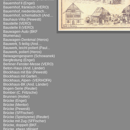
Bauernhof II (Engel)
Bauernhof, fränkisch (VERO)
Bauernhof, niederdeutsch...
Bauernhof, schematisch (And....
Bauhaus-Villa (Pewesti)
Baustelle (VERO)
Baustelle II (VERO)
Bauwagen-Auto (BKF
Blumenau)
Bauwagen-Denkmal (Heros)
Bauwerk, 5-teilig (And....
Bauwerk, leicht poliert (Paul...
Bauwerk, poliert (Heros)
Beiwagengespann (Schowanek)
Bergfestung (Engel)
Berliner-Fenster-Messe (VERO)
Beton-Haus (And. Länder)
Blockhaus mit Bär (Pewesti)
Blockhaus mit Garten...
Blockhaus, Alpen- (VERHOFA)
Blockhaus-BK (And. Länder)
Bogen-Serie (Reuter)
Bomber (C. Fritzsche)
Brunnen (Holler)
Brücke (Engel)
Brücke (Mentor)
Brücke (Pewesti)
Brücke (SFFischer)
Brücke (Spielszene) (Reuter)
Brücke mit Zug (SFFischer)
Brücke, doppelt (BKF...
Brücke, etwas stilisiert...