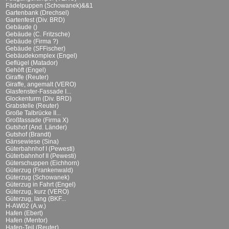
Fädelpuppen (Schowanek)&&1
Gartenbank (Drechsel)
Gartenfest (Div. BRD)
Gebäude ()
Gebäude (C. Fritzsche)
Gebäude (Firma ?)
Gebäude (SFFischer)
Gebäudekomplex (Engel)
Geflügel (Matador)
Gehöft (Engel)
Giraffe (Reuter)
Giraffe, angemalt (VERO)
Glasfenster-Fassade I...
Glockenturm (Div. BRD)
Grabstelle (Reuter)
Große Talbrücke II...
Großfassade (Firma X)
Gutshof (And. Länder)
Gutshof (Brandt)
Gänsewiese (Sina)
Güterbahnhof I (Pewesti)
Güterbahnhof II (Pewesti)
Güterschuppen (Eichhorn)
Güterzug (Frankenwald)
Güterzug (Schowanek)
Güterzug in Fahrt (Engel)
Güterzug, kurz (VERO)
Güterzug, lang (BKF...
H-AW02 (A.w.)
Hafen (Ebert)
Hafen (Mentor)
Hafen-Teil (Reuter)