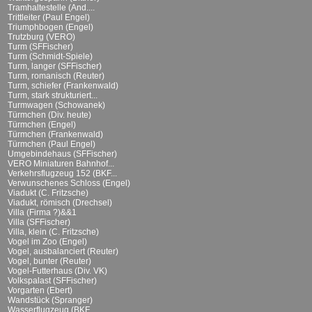
Tramhaltestelle (And....
Trittleiter (Paul Engel)
Triumphbogen (Engel)
Trutzburg (VERO)
Turm (SFFischer)
Turm (Schmidt-Spiele)
Turm, langer (SFFischer)
Turm, romanisch (Reuter)
Turm, schiefer (Frankenwald)
Turm, stark strukturiert...
Turmwagen (Schowanek)
Türmchen (Div. heute)
Türmchen (Engel)
Türmchen (Frankenwald)
Türmchen (Paul Engel)
Umgebindehaus (SFFischer)
VERO Miniaturen Bahnhof...
Verkehrsflugzeug 152 (BKF...
Verwunschenes Schloss (Engel)
Viadukt (C. Fritzsche)
Viadukt, römisch (Drechsel)
Villa (Firma ?)&&1
Villa (SFFischer)
Villa, klein (C. Fritzsche)
Vogel im Zoo (Engel)
Vogel, ausbalanciert (Reuter)
Vogel, bunter (Reuter)
Vogel-Futterhaus (Div. VK)
Volkspalast (SFFischer)
Vorgarten (Ebert)
Wandstück (Spranger)
Wasserflugzeug (BKF