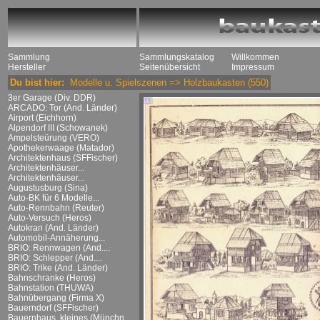
Sammlung
Sammlungskatalog
Willkommen
Hersteller
Seitenübersicht
Impressum
Du bist hier:
Modelle u. Spielszenen
=>
Holzbaukasten
(550)
3er Garage (Div. DDR)
ARCADO: Tor (And. Länder)
Airport (Eichhorn)
Alpendorf III (Schowanek)
Ampelsteürung (VERO)
Apothekerwaage (Matador)
Architektenhaus (SFFischer)
Architektenhäuser...
Architektenhäuser...
Augustusburg (Sina)
Auto-BK für 6 Modelle...
Auto-Rennbahn (Reuter)
Auto-Versuch (Heros)
Autokran (And. Länder)
Automobil-Annäherung...
BRIO: Rennwagen (And....
BRIO: Schlepper (And....
BRIO: Trike (And. Länder)
Bahnschranke (Heros)
Bahnstation (THUWA)
Bahnübergang (Firma X)
Bauerndorf (SFFischer)
Bauernhaus, kleines (Münchn....