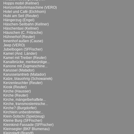
Hopps mobil (Kellner)
Horizontalbohrmaschine (VERO)
Hotel und Café (Eichhorn)
Hubi am Seil (Reuter)
Hängerzug (Engel)
Häschen-Seilbahn (Kellner)
Häschentaxi (Kellner)
Häuschen (C. Fritzsche)
Hühnerhof (Reuter)
Innenhof außen (Cause)
Jeep (VERO)
Jubelbogen (SFFischer)
Kamel (And. Länder)
Kamel mit Treiber (Reuter)
Kanalbrücke, merkwürdige...
Kanone mit Zugmaschine...
Karussel (Matador)
Karusselantrieb (Matador)
Katze, blauohrig (Schowanek)
Kerzenleuchter (Reuter)
Kiosk (Reuter)
Kirche (Hausser)
Kirche (Reuter)
Kirche, mängelbehaftete...
Kirche, transmoslemische...
Kirche? (Burgdorfer)
Kirchlein unbestimmter...
Klein-Sotschi (Spielzeug)
Kleine Burg (SFFischer)
Kleinkind-Fassade (SFFischer)
Kleinsegler (BKF Blumenau)
Kleinstadt (Brandt)