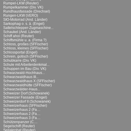
Rumpel-LKW (Reuter)
Rumpelkammer (Div. VK)
Rundhausfassade (Drechsel)
Rungen-LKW (VERO)
SIO-Motorrad (And. Länder)
Sarkophag o. s. ä. (Engel)
Sattelschlepper-Zugmaschine...
Schaukel (And. Länder)
Schiff ahoi (Reuter)
Schiffsmühle u. a. (Firma ?)
Schloss, großes (SFFischer)
Schloss, kleines (SFFischer)
Schlossportal (Engel)
Schrein, gotisch (SFFischer)
Schubkarre (Div. VK)
Schule mit Arbeiterdenkmal...
Schuppen im Bau (Div. VK)
Schwarzwald-Hochhaus...
Schwarzwaldhaus III...
Schwarzwaldhaus X (SFFischer)
Schwarzwaldhütte (SFFischer)
Schwarzwälder-Haus...
Schweizer Dorf (Schowanek)
Schweizer Fassade (Engel)
Schweizerdorf II (Schowanek)
Schweizerhaus (SFFischer)
Schweizerhaus 2 (Fa....
Schweizerhaus 2 (Fa....
Schweizerhaus 3 (Fa....
Schützenpanzer (C....
Segelschiff (Reuter)
Seilakrobat (Reuter)