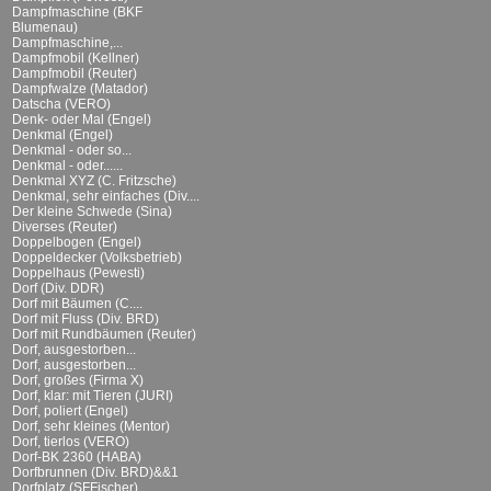
Dampfmaschine (BKF
Blumenau)
Dampfmaschine,...
Dampfmobil (Kellner)
Dampfmobil (Reuter)
Dampfwalze (Matador)
Datscha (VERO)
Denk- oder Mal (Engel)
Denkmal (Engel)
Denkmal - oder so...
Denkmal - oder......
Denkmal XYZ (C. Fritzsche)
Denkmal, sehr einfaches (Div....
Der kleine Schwede (Sina)
Diverses (Reuter)
Doppelbogen (Engel)
Doppeldecker (Volksbetrieb)
Doppelhaus (Pewesti)
Dorf (Div. DDR)
Dorf mit Bäumen (C....
Dorf mit Fluss (Div. BRD)
Dorf mit Rundbäumen (Reuter)
Dorf, ausgestorben...
Dorf, ausgestorben...
Dorf, großes (Firma X)
Dorf, klar: mit Tieren (JURI)
Dorf, poliert (Engel)
Dorf, sehr kleines (Mentor)
Dorf, tierlos (VERO)
Dorf-BK 2360 (HABA)
Dorfbrunnen (Div. BRD)&&1
Dorfplatz (SFFischer)