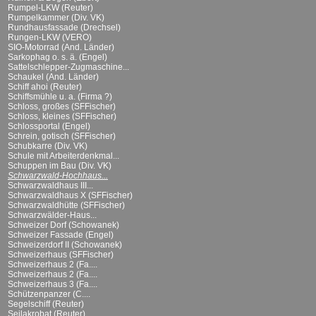
Rumpel-LKW (Reuter)
Rumpelkammer (Div. VK)
Rundhausfassade (Drechsel)
Rungen-LKW (VERO)
SIO-Motorrad (And. Länder)
Sarkophag o. s. ä. (Engel)
Sattelschlepper-Zugmaschine...
Schaukel (And. Länder)
Schiff ahoi (Reuter)
Schiffsmühle u. a. (Firma ?)
Schloss, großes (SFFischer)
Schloss, kleines (SFFischer)
Schlossportal (Engel)
Schrein, gotisch (SFFischer)
Schubkarre (Div. VK)
Schule mit Arbeiterdenkmal...
Schuppen im Bau (Div. VK)
Schwarzwald-Hochhaus...
Schwarzwaldhaus III...
Schwarzwaldhaus X (SFFischer)
Schwarzwaldhütte (SFFischer)
Schwarzwälder-Haus...
Schweizer Dorf (Schowanek)
Schweizer Fassade (Engel)
Schweizerdorf II (Schowanek)
Schweizerhaus (SFFischer)
Schweizerhaus 2 (Fa....
Schweizerhaus 2 (Fa....
Schweizerhaus 3 (Fa....
Schützenpanzer (C....
Segelschiff (Reuter)
Seilakrobat (Reuter)