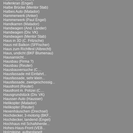
Hafenkran (Engel)
Halbe Brücke (Mentor Stab)
Halbes Auto (Matador)
Hammerwerk (Anker)
Hammerwerk (Paul Engel)
Handkarren (Matador)
Handwagen (And. Länder)
Handwagen (Div. VK)
Handwagen (Mentor Stab)
Haus in 3D (C. Fritzsche)
Haus mit Balkon (SFFischer)
Haus zum Richtfest (Albrecht)
Haus, undicht (BKF Blumenau)
Hausansicht...
Hausbau (Firma ?)
Hausbau (Reuter)
Hausbauversuche (C....
Hausfassade mit Einfahrt...
Hausfassade, sehr klein...
Hausfassade, zweigeschossig...
Hausfront (Reuter)
Hausfront m. Polizei (C....
Hausgrundstück (Div. VK)
Hausser-Auto (Hausser)
Helikopter (Matador)
Helikopter (Reuter)
Hexenhäuschen (Drechsel)
Hochdecker, 3-motorig (BKF...
Hochdecker, landend (Engel)
Hochhaus mit Schafsherde...
Hohes-Haus-Front (VEB...
Holzsteine, aufgestapelt...