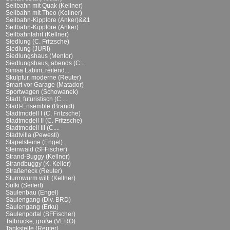
Seilbahn mit Quak (Kellner)
Seilbahn mit Theo (Kellner)
Seilbahn-Kipplore (Anker)&&1
Seilbahn-Kipplore (Anker)
Seilbahnfahrt (Kellner)
Siedlung (C. Fritzsche)
Siedlung (JURI)
Siedlungshaus (Mentor)
Siedlungshaus, abends (C....
Simsa Labim, reitend...
Skulptur, moderne (Reuter)
Smart vor Garage (Matador)
Sportwagen (Schowanek)
Stadt, futuristisch (C....
Stadt-Ensemble (Brandt)
Stadtmodell I (C. Fritzsche)
Stadtmodell II (C. Fritzsche)
Stadtmodell III (C....
Stadtvilla (Pewesti)
Stapelsteine (Engel)
Steinwald (SFFischer)
Strand-Buggy (Kellner)
Strandbuggy (K. Keller)
Straßeneck (Reuter)
Sturmwurm willi (Kellner)
Sulki (Seifert)
Säulenbau (Engel)
Säulengang (Div. BRD)
Säulengang (Erku)
Säulenportal (SFFischer)
Talbrücke, große (VERO)
Tankstelle (Reuter)