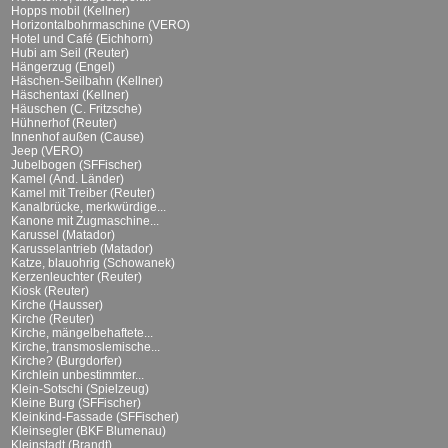
Hopps mobil (Kellner)
Horizontalbohrmaschine (VERO)
Hotel und Café (Eichhorn)
Hubi am Seil (Reuter)
Hängerzug (Engel)
Häschen-Seilbahn (Kellner)
Häschentaxi (Kellner)
Häuschen (C. Fritzsche)
Hühnerhof (Reuter)
Innenhof außen (Cause)
Jeep (VERO)
Jubelbogen (SFFischer)
Kamel (And. Länder)
Kamel mit Treiber (Reuter)
Kanalbrücke, merkwürdige...
Kanone mit Zugmaschine...
Karussel (Matador)
Karusselantrieb (Matador)
Katze, blauohrig (Schowanek)
Kerzenleuchter (Reuter)
Kiosk (Reuter)
Kirche (Hausser)
Kirche (Reuter)
Kirche, mängelbehaftete...
Kirche, transmoslemische...
Kirche? (Burgdorfer)
Kirchlein unbestimmter...
Klein-Sotschi (Spielzeug)
Kleine Burg (SFFischer)
Kleinkind-Fassade (SFFischer)
Kleinsegler (BKF Blumenau)
Kleinstadt (Brandt)