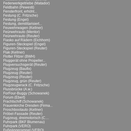
Federwerkgetriebe (Matador)
Feldbahn (Pewesti)
Fensterfront, erhöht...
Festung (C. Fritzsche)
Festung (Engel)
Festung, demilitarisiert...
Feuwehrwagen (Kellner)
Feürwehrauto (Mentor)
Feürwehrauto (Reuter)
Fiasko auf Rädern (Eichhorn)
Figuren-Steckspiel (Engel)
Figuren-Steckspiel (Reuter)
Flak (Kellner)
Flotter Flitzer (BWH)
Fluggerät ohne Propeller...
Flugversuchsgerät (Reuter)
Flugzeug (Baufix)
Flugzeug (Reuter)
Flugzeug (Reuter)
Flugzeug, grün (Reuter)
Flugzeugwrack (C. Fritzsche)
Flussbrücke (A.w.)
ForFour-Buggy (Schowanek)
Forum (Ebert)
Frachtschiff (Schowanek)
Frauenkirche Dresden (Firma...
Froschbootauto (Kellner)
Fröbel-Fassade (Reuter)
Fugzeug, dreimotorisch (C....
Fuhrpark (BKF Blumenau)
Fuhrpark (VERO)
Fußgängerampel (VERO)