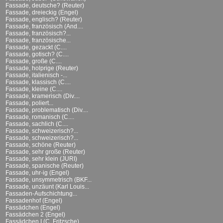
Fassade, deutsche? (Reuter)
Fassade, dreieckig (Engel)
Fassade, englisch? (Reuter)
Fassade, französisch (And....
Fassade, französisch?...
Fassade, französische...
Fassade, gezackt (C....
Fassade, gotisch? (C....
Fassade, große (C....
Fassade, holprige (Reuter)
Fassade, italienisch -...
Fassade, klassisch (C....
Fassade, kleine (C....
Fassade, kramerisch (Div....
Fassade, poliert...
Fassade, problematisch (Div....
Fassade, romanisch (C....
Fassade, sachlich (C....
Fassade, schweizerisch?...
Fassade, schweizerisch?...
Fassade, schöne (Reuter)
Fassade, sehr große (Reuter)
Fassade, sehr klein (JURI)
Fassade, spanische (Reuter)
Fassade, uhr-ig (Engel)
Fassade, unsymmetrisch (BKF...
Fassade, unzäunt (Karl Louis...
Fassaden-Aufschichtung...
Fassadenhof (Engel)
Fassädchen (Engel)
Fassädchen 2 (Engel)
Fassädchen I (C. Fritzsche)