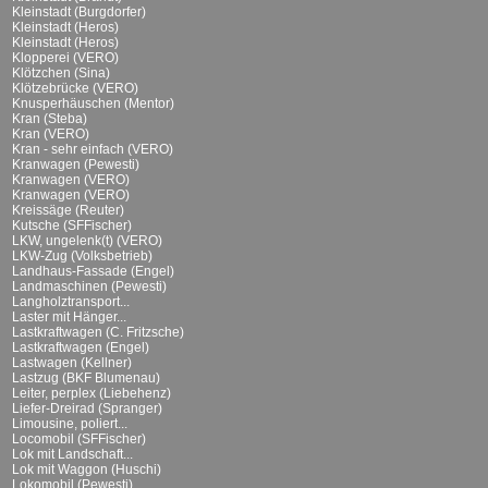
Kleinstadt (Burgdorfer)
Kleinstadt (Heros)
Kleinstadt (Heros)
Klopperei (VERO)
Klötzchen (Sina)
Klötzebrücke (VERO)
Knusperhäuschen (Mentor)
Kran (Steba)
Kran (VERO)
Kran - sehr einfach (VERO)
Kranwagen (Pewesti)
Kranwagen (VERO)
Kranwagen (VERO)
Kreissäge (Reuter)
Kutsche (SFFischer)
LKW, ungelenk(t) (VERO)
LKW-Zug (Volksbetrieb)
Landhaus-Fassade (Engel)
Landmaschinen (Pewesti)
Langholztransport...
Laster mit Hänger...
Lastkraftwagen (C. Fritzsche)
Lastkraftwagen (Engel)
Lastwagen (Kellner)
Lastzug (BKF Blumenau)
Leiter, perplex (Liebehenz)
Liefer-Dreirad (Spranger)
Limousine, poliert...
Locomobil (SFFischer)
Lok mit Landschaft...
Lok mit Waggon (Huschi)
Lokomobil (Pewesti)