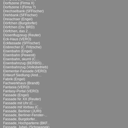
Dorfszene (Firma X)
Dorfszene I (Firma ?)
Drechselbank (SFFischer)
Drehbank (SFFischer)
Dreiachser (Engel)
Dörfchen (Burgdorfer)
Dörfchen (Div. BRD)
Dörfchen, das 2....
Düsenflugzeug (Reuter)
Eck-Haus (VERO)
Eckfassade (SFFischer)
Eisbrecher (C. Fritzsche)
Eisenbahn (Engel)
Eisenbahn (Pewesti)
Eisenbahn, skurril (C....
Eisenbahnzug (BERBIS)...
Eisenbahnzug (Volksbetrieb)
Elementar-Fassade (VERO)
Entwurf Siedlung (And....
Fabrik (Engel)
Fachwerkhaus (Brandt)
Fantasia (VERO)
Fantasy-Portal (VERO)
Fassade (Engel)
Fassade Nr. XX (Reuter)
Fassade mit Uhr (C....
Fassade mit Vorbau (C....
Fassade, Berliner (JURI)
Fassade, Berliner-Fenster-...
Fassade, Burgdorfer...
Fassade, Hochparterre (BKF...
Fassade, Jubel- (Schowanek)