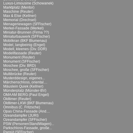
Luxus-Limousine (Schowanek)
Marktplatz (Mentor)
Maschine (Reuter)
Max & Else (Kellner)
Memorial (Drechsel)
Menageriewagen (SFFischer)
Merkel-Fassade (Merkel)
Miniatur-Brunnen (Firma ??)
Miniaturbauwerk (SFFischer)
Mobilkran (BKF Blumenau)
Model, langbeinig (Engel)
Modell, kleenes (Div. DDR)
Modellfassade (Reuter)
Monument (Reuter)
Monument (SFFischer)
Moschee (Div. BRD)
Moschee, große (SFFischer)
Multibrücke (Reuter)
Musterddesign, eigenes...
Märchenschloss, oriental....
Mäuslein Quiek (Kellner)
Münsterplatz (Münster-BV)
OMA AM BERG (Paul Engel)
Oldtimer (Reuter)
Oldtimer-LKW (BKF Blumenau)
Omnibus (C. Fritzsche)
Opas China-Fassade (And....
Ozeandampfer (JURI)
Ozeandampfer (SFFischer)
PSW (PersonenStandWagen)...
Parkschloss-Fassade, große...
Parqüt (SFFischer)