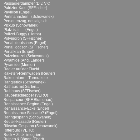
Passagierdampfer (Div. VK)
Patrizier-Kate (SFFischer)
Pavillion (Engel)
Perlmännchen I (Schowanek)
Personenzug, nostalgisch...
Pickup (Schowanek)
Platz ist in ... (Engel)
Polizei-Buggy (Heros)
Polymorph (SFFischer)
Portal, deutsches (Engel)
Portal, gotisch (SFFischer)
Portalkran (Engel)
Putzelmutzel (Schowanek)
Pyramide (And. Länder)
Pyramide (Mentor)
Radler auf der Flucht...
Raketen-Rennwagen (Reuter)
Raketenturm - Turmrakete...
Rangierlok (Schowanek)
Rathaus mit Garten...
Rathhaus (SFFischer)
Raupenschlepper (VERO)
Reitparcour (BKF Blumenau)
Renaissance-Beginn (Engel)
Renaissance-Ecke (Engel)
Renaissance-Fassade? (Engel)
Renngespann (Schowanek)
Reuter-Fassade (Reuter)
Rikscha-Gespann (Schowanek)
Ritterburg (VERO)
Ruck + Zuck, integriert...
Ruinen & Bögen (Ebert)