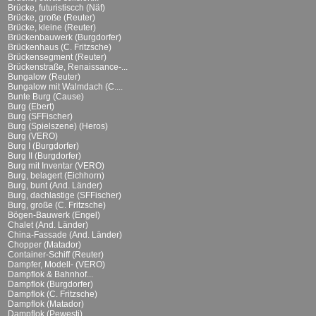
Brücke, futuristiscch (Näf)
Brücke, große (Reuter)
Brücke, kleine (Reuter)
Brückenbauwerk (Burgdorfer)
Brückenhaus (C. Fritzsche)
Brückensegment (Reuter)
Brückenstraße, Renaissance-...
Bungalow (Reuter)
Bungalow mit Walmdach (C....
Bunte Burg (Cause)
Burg (Ebert)
Burg (SFFischer)
Burg (Spielszene) (Heros)
Burg (VERO)
Burg I (Burgdorfer)
Burg II (Burgdorfer)
Burg mit Inventar (VERO)
Burg, belagert (Eichhorn)
Burg, bunt (And. Länder)
Burg, dachlastige (SFFischer)
Burg, große (C. Fritzsche)
Bögen-Bauwerk (Engel)
Chalet (And. Länder)
China-Fassade (And. Länder)
Chopper (Matador)
Container-Schiff (Reuter)
Dampfer, Modell- (VERO)
Dampflok & Bahnhof...
Dampflok (Burgdorfer)
Dampflok (C. Fritzsche)
Dampflok (Matador)
Dampflok (Pewesti)