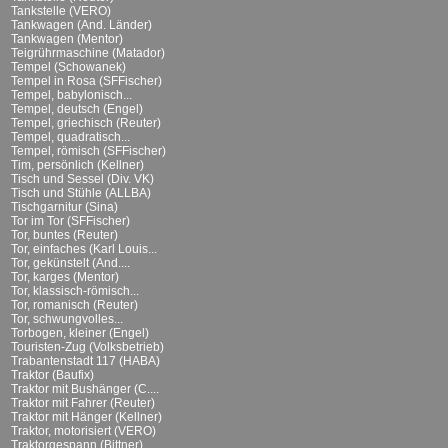
Tankstelle (VERO)
Tankwagen (And. Länder)
Tankwagen (Mentor)
Teigrührmaschine (Matador)
Tempel (Schowanek)
Tempel in Rosa (SFFischer)
Tempel, babylonisch...
Tempel, deutsch (Engel)
Tempel, griechisch (Reuter)
Tempel, quadratisch...
Tempel, römisch (SFFischer)
Tim, persönlich (Kellner)
Tisch und Sessel (Div. VK)
Tisch und Stühle (ALLBA)
Tischgarnitur (Sina)
Tor im Tor (SFFischer)
Tor, buntes (Reuter)
Tor, einfaches (Karl Louis...
Tor, gekünstelt (And....
Tor, karges (Mentor)
Tor, klassisch-römisch...
Tor, romanisch (Reuter)
Tor, schwungvolles...
Torbogen, kleiner (Engel)
Touristen-Zug (Volksbetrieb)
Trabantenstadt 117 (HABA)
Traktor (Baufix)
Traktor mit Bushänger (C....
Traktor mit Fahrer (Reuter)
Traktor mit Hänger (Kellner)
Traktor, motorisiert (VERO)
Traktorgespann (Bittner)