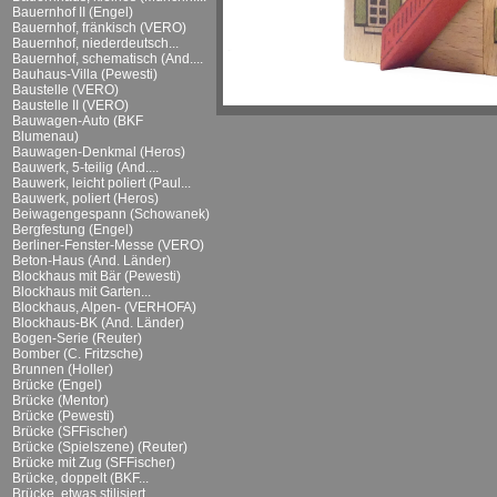
Bauernhof II (Engel)
Bauernhof, fränkisch (VERO)
Bauernhof, niederdeutsch...
Bauernhof, schematisch (And....
Bauhaus-Villa (Pewesti)
Baustelle (VERO)
Baustelle II (VERO)
Bauwagen-Auto (BKF
Blumenau)
Bauwagen-Denkmal (Heros)
Bauwerk, 5-teilig (And....
Bauwerk, leicht poliert (Paul...
Bauwerk, poliert (Heros)
Beiwagengespann (Schowanek)
Bergfestung (Engel)
Berliner-Fenster-Messe (VERO)
Beton-Haus (And. Länder)
Blockhaus mit Bär (Pewesti)
Blockhaus mit Garten...
Blockhaus, Alpen- (VERHOFA)
Blockhaus-BK (And. Länder)
Bogen-Serie (Reuter)
Bomber (C. Fritzsche)
Brunnen (Holler)
Brücke (Engel)
Brücke (Mentor)
Brücke (Pewesti)
Brücke (SFFischer)
Brücke (Spielszene) (Reuter)
Brücke mit Zug (SFFischer)
Brücke, doppelt (BKF...
Brücke, etwas stilisiert...