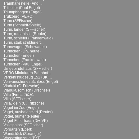
Tramhaltestelle (And....
Trittleiter (Paul Engel)
Triumphbogen (Engel)
Trutzburg (VERO)
Turm (SFFischer)
Turm (Schmidt-Spiele)
Turm, langer (SFFischer)
Turm, romanisch (Reuter)
Turm, schiefer (Frankenwald)
Turm, stark strukturiert...
Turmwagen (Schowanek)
Türmchen (Div. heute)
Türmchen (Engel)
Türmchen (Frankenwald)
Türmchen (Paul Engel)
Umgebindehaus (SFFischer)
VERO Miniaturen Bahnhof...
Verkehrsflugzeug 152 (BKF...
Verwunschenes Schloss (Engel)
Viadukt (C. Fritzsche)
Viadukt, römisch (Drechsel)
Villa (Firma ?)&&1
Villa (SFFischer)
Villa, klein (C. Fritzsche)
Vogel im Zoo (Engel)
Vogel, ausbalanciert (Reuter)
Vogel, bunter (Reuter)
Vogel-Futterhaus (Div. VK)
Volkspalast (SFFischer)
Vorgarten (Ebert)
Wandstück (Spranger)
Wasserflugzeug (BKF