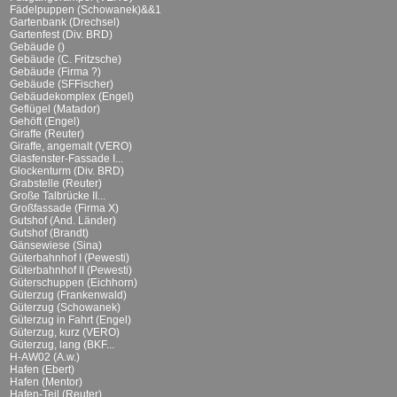
Fädelpuppen (Schowanek)&&1
Gartenbank (Drechsel)
Gartenfest (Div. BRD)
Gebäude ()
Gebäude (C. Fritzsche)
Gebäude (Firma ?)
Gebäude (SFFischer)
Gebäudekomplex (Engel)
Geflügel (Matador)
Gehöft (Engel)
Giraffe (Reuter)
Giraffe, angemalt (VERO)
Glasfenster-Fassade I...
Glockenturm (Div. BRD)
Grabstelle (Reuter)
Große Talbrücke II...
Großfassade (Firma X)
Gutshof (And. Länder)
Gutshof (Brandt)
Gänsewiese (Sina)
Güterbahnhof I (Pewesti)
Güterbahnhof II (Pewesti)
Güterschuppen (Eichhorn)
Güterzug (Frankenwald)
Güterzug (Schowanek)
Güterzug in Fahrt (Engel)
Güterzug, kurz (VERO)
Güterzug, lang (BKF...
H-AW02 (A.w.)
Hafen (Ebert)
Hafen (Mentor)
Hafen-Teil (Reuter)