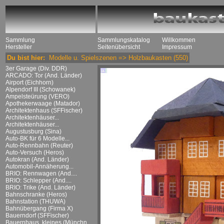
Sammlung
Sammlungskatalog
Willkommen
Hersteller
Seitenübersicht
Impressum
Du bist hier:
Modelle u. Spielszenen
=>
Holzbaukasten
(550)
3er Garage (Div. DDR)
ARCADO: Tor (And. Länder)
Airport (Eichhorn)
Alpendorf III (Schowanek)
Ampelsteürung (VERO)
Apothekerwaage (Matador)
Architektenhaus (SFFischer)
Architektenhäuser...
Architektenhäuser...
Augustusburg (Sina)
Auto-BK für 6 Modelle...
Auto-Rennbahn (Reuter)
Auto-Versuch (Heros)
Autokran (And. Länder)
Automobil-Annäherung...
BRIO: Rennwagen (And....
BRIO: Schlepper (And....
BRIO: Trike (And. Länder)
Bahnschranke (Heros)
Bahnstation (THUWA)
Bahnübergang (Firma X)
Bauerndorf (SFFischer)
Bauernhaus, kleines (Münchn....