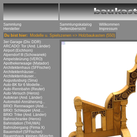
Sammlung
Sammlungskatalog
Willkommen
Hersteller
Seitenübersicht
Impressum
Du bist hier:
Modelle u. Spielszenen
=>
Holzbaukasten
(550)
3er Garage (Div. DDR)
ARCADO: Tor (And. Länder)
Airport (Eichhorn)
Alpendorf III (Schowanek)
Ampelsteürung (VERO)
Apothekerwaage (Matador)
Architektenhaus (SFFischer)
Architektenhäuser...
Architektenhäuser...
Augustusburg (Sina)
Auto-BK für 6 Modelle...
Auto-Rennbahn (Reuter)
Auto-Versuch (Heros)
Autokran (And. Länder)
Automobil-Annäherung...
BRIO: Rennwagen (And....
BRIO: Schlepper (And....
BRIO: Trike (And. Länder)
Bahnschranke (Heros)
Bahnstation (THUWA)
Bahnübergang (Firma X)
Bauerndorf (SFFischer)
Bauernhaus, kleines (Münchn....