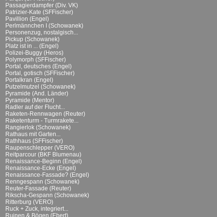
Passagierdampfer (Div. VK)
Patrizier-Kate (SFFischer)
Pavillion (Engel)
Perlmännchen I (Schowanek)
Personenzug, nostalgisch...
Pickup (Schowanek)
Platz ist in ... (Engel)
Polizei-Buggy (Heros)
Polymorph (SFFischer)
Portal, deutsches (Engel)
Portal, gotisch (SFFischer)
Portalkran (Engel)
Putzelmutzel (Schowanek)
Pyramide (And. Länder)
Pyramide (Mentor)
Radler auf der Flucht...
Raketen-Rennwagen (Reuter)
Raketenturm - Turmrakete...
Rangierlok (Schowanek)
Rathaus mit Garten...
Rathhaus (SFFischer)
Raupenschlepper (VERO)
Reitparcour (BKF Blumenau)
Renaissance-Beginn (Engel)
Renaissance-Ecke (Engel)
Renaissance-Fassade? (Engel)
Renngespann (Schowanek)
Reuter-Fassade (Reuter)
Rikscha-Gespann (Schowanek)
Ritterburg (VERO)
Ruck + Zuck, integriert...
Ruinen & Bögen (Ebert)