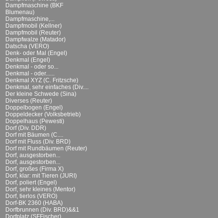
Dampfmaschine (BKF
Blumenau)
Dampfmaschine,...
Dampfmobil (Kellner)
Dampfmobil (Reuter)
Dampfwalze (Matador)
Datscha (VERO)
Denk- oder Mal (Engel)
Denkmal (Engel)
Denkmal - oder so...
Denkmal - oder......
Denkmal XYZ (C. Fritzsche)
Denkmal, sehr einfaches (Div....
Der kleine Schwede (Sina)
Diverses (Reuter)
Doppelbogen (Engel)
Doppeldecker (Volksbetrieb)
Doppelhaus (Pewesti)
Dorf (Div. DDR)
Dorf mit Bäumen (C....
Dorf mit Fluss (Div. BRD)
Dorf mit Rundbäumen (Reuter)
Dorf, ausgestorben...
Dorf, ausgestorben...
Dorf, großes (Firma X)
Dorf, klar: mit Tieren (JURI)
Dorf, poliert (Engel)
Dorf, sehr kleines (Mentor)
Dorf, tierlos (VERO)
Dorf-BK 2360 (HABA)
Dorfbrunnen (Div. BRD)&&1
Dorfplatz (SFFischer)