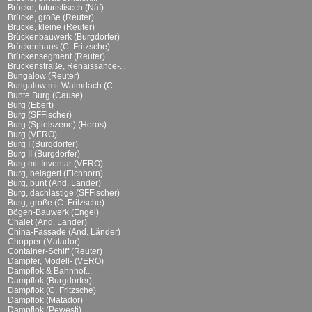
Brücke, futuristiscch (Näf)
Brücke, große (Reuter)
Brücke, kleine (Reuter)
Brückenbauwerk (Burgdorfer)
Brückenhaus (C. Fritzsche)
Brückensegment (Reuter)
Brückenstraße, Renaissance-...
Bungalow (Reuter)
Bungalow mit Walmdach (C....
Bunte Burg (Cause)
Burg (Ebert)
Burg (SFFischer)
Burg (Spielszene) (Heros)
Burg (VERO)
Burg I (Burgdorfer)
Burg II (Burgdorfer)
Burg mit Inventar (VERO)
Burg, belagert (Eichhorn)
Burg, bunt (And. Länder)
Burg, dachlastige (SFFischer)
Burg, große (C. Fritzsche)
Bögen-Bauwerk (Engel)
Chalet (And. Länder)
China-Fassade (And. Länder)
Chopper (Matador)
Container-Schiff (Reuter)
Dampfer, Modell- (VERO)
Dampflok & Bahnhof...
Dampflok (Burgdorfer)
Dampflok (C. Fritzsche)
Dampflok (Matador)
Dampflok (Pewesti)