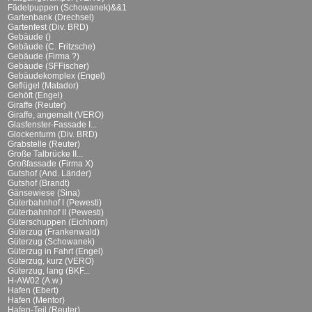
Fädelpuppen (Schowanek)&&1
Gartenbank (Drechsel)
Gartenfest (Div. BRD)
Gebäude ()
Gebäude (C. Fritzsche)
Gebäude (Firma ?)
Gebäude (SFFischer)
Gebäudekomplex (Engel)
Geflügel (Matador)
Gehöft (Engel)
Giraffe (Reuter)
Giraffe, angemalt (VERO)
Glasfenster-Fassade I...
Glockenturm (Div. BRD)
Grabstelle (Reuter)
Große Talbrücke II...
Großfassade (Firma X)
Gutshof (And. Länder)
Gutshof (Brandt)
Gänsewiese (Sina)
Güterbahnhof I (Pewesti)
Güterbahnhof II (Pewesti)
Güterschuppen (Eichhorn)
Güterzug (Frankenwald)
Güterzug (Schowanek)
Güterzug in Fahrt (Engel)
Güterzug, kurz (VERO)
Güterzug, lang (BKF...
H-AW02 (A.w.)
Hafen (Ebert)
Hafen (Mentor)
Hafen-Teil (Reuter)