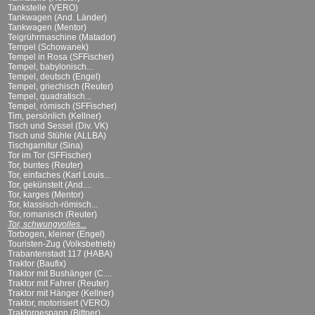
Tankstelle (VERO)
Tankwagen (And. Länder)
Tankwagen (Mentor)
Teigrührmaschine (Matador)
Tempel (Schowanek)
Tempel in Rosa (SFFischer)
Tempel, babylonisch...
Tempel, deutsch (Engel)
Tempel, griechisch (Reuter)
Tempel, quadratisch...
Tempel, römisch (SFFischer)
Tim, persönlich (Kellner)
Tisch und Sessel (Div. VK)
Tisch und Stühle (ALLBA)
Tischgarnitur (Sina)
Tor im Tor (SFFischer)
Tor, buntes (Reuter)
Tor, einfaches (Karl Louis...
Tor, gekünstelt (And....
Tor, karges (Mentor)
Tor, klassisch-römisch...
Tor, romanisch (Reuter)
Tor, schwungvolles...
Torbogen, kleiner (Engel)
Touristen-Zug (Volksbetrieb)
Trabantenstadt 117 (HABA)
Traktor (Baufix)
Traktor mit Bushänger (C....
Traktor mit Fahrer (Reuter)
Traktor mit Hänger (Kellner)
Traktor, motorisiert (VERO)
Traktorgespann (Bittner)