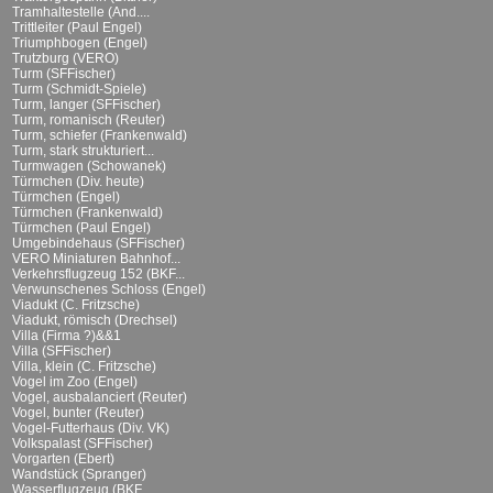
Tramhaltestelle (And....
Trittleiter (Paul Engel)
Triumphbogen (Engel)
Trutzburg (VERO)
Turm (SFFischer)
Turm (Schmidt-Spiele)
Turm, langer (SFFischer)
Turm, romanisch (Reuter)
Turm, schiefer (Frankenwald)
Turm, stark strukturiert...
Turmwagen (Schowanek)
Türmchen (Div. heute)
Türmchen (Engel)
Türmchen (Frankenwald)
Türmchen (Paul Engel)
Umgebindehaus (SFFischer)
VERO Miniaturen Bahnhof...
Verkehrsflugzeug 152 (BKF...
Verwunschenes Schloss (Engel)
Viadukt (C. Fritzsche)
Viadukt, römisch (Drechsel)
Villa (Firma ?)&&1
Villa (SFFischer)
Villa, klein (C. Fritzsche)
Vogel im Zoo (Engel)
Vogel, ausbalanciert (Reuter)
Vogel, bunter (Reuter)
Vogel-Futterhaus (Div. VK)
Volkspalast (SFFischer)
Vorgarten (Ebert)
Wandstück (Spranger)
Wasserflugzeug (BKF