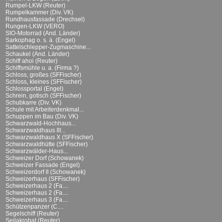
Rumpel-LKW (Reuter)
Rumpelkammer (Div. VK)
Rundhausfassade (Drechsel)
Rungen-LKW (VERO)
SIO-Motorrad (And. Länder)
Sarkophag o. s. ä. (Engel)
Sattelschlepper-Zugmaschine...
Schaukel (And. Länder)
Schiff ahoi (Reuter)
Schiffsmühle u. a. (Firma ?)
Schloss, großes (SFFischer)
Schloss, kleines (SFFischer)
Schlossportal (Engel)
Schrein, gotisch (SFFischer)
Schubkarre (Div. VK)
Schule mit Arbeiterdenkmal...
Schuppen im Bau (Div. VK)
Schwarzwald-Hochhaus...
Schwarzwaldhaus III...
Schwarzwaldhaus X (SFFischer)
Schwarzwaldhütte (SFFischer)
Schwarzwälder-Haus...
Schweizer Dorf (Schowanek)
Schweizer Fassade (Engel)
Schweizerdorf II (Schowanek)
Schweizerhaus (SFFischer)
Schweizerhaus 2 (Fa....
Schweizerhaus 2 (Fa....
Schweizerhaus 3 (Fa....
Schützenpanzer (C....
Segelschiff (Reuter)
Seilakrobat (Reuter)