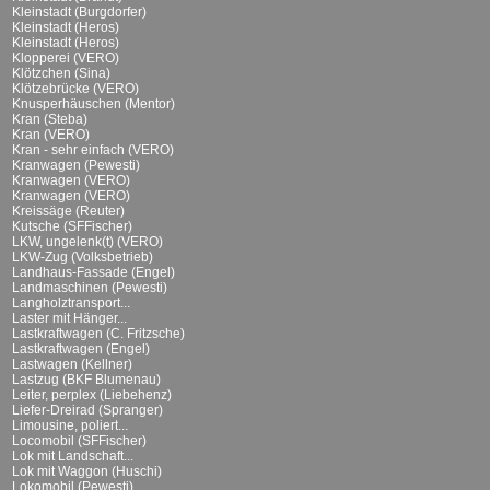
Kleinstadt (Burgdorfer)
Kleinstadt (Heros)
Kleinstadt (Heros)
Klopperei (VERO)
Klötzchen (Sina)
Klötzebrücke (VERO)
Knusperhäuschen (Mentor)
Kran (Steba)
Kran (VERO)
Kran - sehr einfach (VERO)
Kranwagen (Pewesti)
Kranwagen (VERO)
Kranwagen (VERO)
Kreissäge (Reuter)
Kutsche (SFFischer)
LKW, ungelenk(t) (VERO)
LKW-Zug (Volksbetrieb)
Landhaus-Fassade (Engel)
Landmaschinen (Pewesti)
Langholztransport...
Laster mit Hänger...
Lastkraftwagen (C. Fritzsche)
Lastkraftwagen (Engel)
Lastwagen (Kellner)
Lastzug (BKF Blumenau)
Leiter, perplex (Liebehenz)
Liefer-Dreirad (Spranger)
Limousine, poliert...
Locomobil (SFFischer)
Lok mit Landschaft...
Lok mit Waggon (Huschi)
Lokomobil (Pewesti)