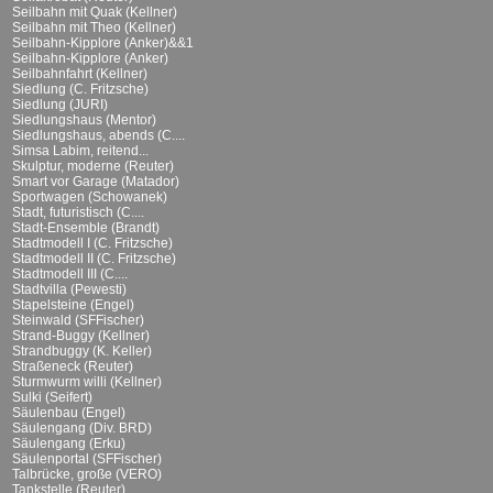
Seilbahn mit Quak (Kellner)
Seilbahn mit Theo (Kellner)
Seilbahn-Kipplore (Anker)&&1
Seilbahn-Kipplore (Anker)
Seilbahnfahrt (Kellner)
Siedlung (C. Fritzsche)
Siedlung (JURI)
Siedlungshaus (Mentor)
Siedlungshaus, abends (C....
Simsa Labim, reitend...
Skulptur, moderne (Reuter)
Smart vor Garage (Matador)
Sportwagen (Schowanek)
Stadt, futuristisch (C....
Stadt-Ensemble (Brandt)
Stadtmodell I (C. Fritzsche)
Stadtmodell II (C. Fritzsche)
Stadtmodell III (C....
Stadtvilla (Pewesti)
Stapelsteine (Engel)
Steinwald (SFFischer)
Strand-Buggy (Kellner)
Strandbuggy (K. Keller)
Straßeneck (Reuter)
Sturmwurm willi (Kellner)
Sulki (Seifert)
Säulenbau (Engel)
Säulengang (Div. BRD)
Säulengang (Erku)
Säulenportal (SFFischer)
Talbrücke, große (VERO)
Tankstelle (Reuter)