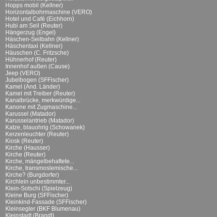
Hopps mobil (Kellner)
Horizontalbohrmaschine (VERO)
Hotel und Café (Eichhorn)
Hubi am Seil (Reuter)
Hängerzug (Engel)
Häschen-Seilbahn (Kellner)
Häschentaxi (Kellner)
Häuschen (C. Fritzsche)
Hühnerhof (Reuter)
Innenhof außen (Cause)
Jeep (VERO)
Jubelbogen (SFFischer)
Kamel (And. Länder)
Kamel mit Treiber (Reuter)
Kanalbrücke, merkwürdige...
Kanone mit Zugmaschine...
Karussel (Matador)
Karusselantrieb (Matador)
Katze, blauohrig (Schowanek)
Kerzenleuchter (Reuter)
Kiosk (Reuter)
Kirche (Hausser)
Kirche (Reuter)
Kirche, mängelbehaftete...
Kirche, transmoslemische...
Kirche? (Burgdorfer)
Kirchlein unbestimmter...
Klein-Sotschi (Spielzeug)
Kleine Burg (SFFischer)
Kleinkind-Fassade (SFFischer)
Kleinsegler (BKF Blumenau)
Kleinstadt (Brandt)