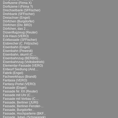
Dorfszene (Firma X)
Dorfszene I (Firma ?)
Drechselbank (SFFischer)
Drehbank (SFFischer)
Dreiachser (Engel)
Dörfchen (Burgdorfer)
Dörfchen (Div. BRD)
Dörfchen, das 2....
Düsenflugzeug (Reuter)
Eck-Haus (VERO)
Eckfassade (SFFischer)
Eisbrecher (C. Fritzsche)
Eisenbahn (Engel)
Eisenbahn (Pewesti)
Eisenbahn, skurril (C....
Eisenbahnzug (BERBIS)...
Eisenbahnzug (Volksbetrieb)
Elementar-Fassade (VERO)
Entwurf Siedlung (And....
Fabrik (Engel)
Fachwerkhaus (Brandt)
Fantasia (VERO)
Fantasy-Portal (VERO)
Fassade (Engel)
Fassade Nr. XX (Reuter)
Fassade mit Uhr (C....
Fassade mit Vorbau (C....
Fassade, Berliner (JURI)
Fassade, Berliner-Fenster-...
Fassade, Burgdorfer...
Fassade, Hochparterre (BKF...
Fassade, Jubel- (Schowanek)