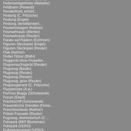
Federwerkgetriebe (Matador)
Feldbahn (Pewesti)
Fensterfront, erhöht...
Festung (C. Fritzsche)
Festung (Engel)
Festung, demilitarisiert...
Feuwehrwagen (Kellner)
Feürwehrauto (Mentor)
Feürwehrauto (Reuter)
Fiasko auf Rädern (Eichhorn)
Figuren-Steckspiel (Engel)
Figuren-Steckspiel (Reuter)
Flak (Kellner)
Flotter Flitzer (BWH)
Fluggerät ohne Propeller...
Flugversuchsgerät (Reuter)
Flugzeug (Baufix)
Flugzeug (Reuter)
Flugzeug (Reuter)
Flugzeug, grün (Reuter)
Flugzeugwrack (C. Fritzsche)
Flussbrücke (A.w.)
ForFour-Buggy (Schowanek)
Forum (Ebert)
Frachtschiff (Schowanek)
Frauenkirche Dresden (Firma...
Froschbootauto (Kellner)
Fröbel-Fassade (Reuter)
Fugzeug, dreimotorisch (C....
Fuhrpark (BKF Blumenau)
Fuhrpark (VERO)
Fußgängerampel (VERO)