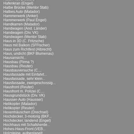
Hafenkran (Engel)
Halbe Brücke (Mentor Stab)
Halbes Auto (Matador)
Hammerwerk (Anker)
Hammerwerk (Paul Engel)
Handkarren (Matador)
Handwagen (And. Länder)
Handwagen (Div. VK)
Handwagen (Mentor Stab)
Haus in 3D (C. Fritzsche)
Haus mit Balkon (SFFischer)
Haus zum Richtfest (Albrecht)
Haus, undicht (BKF Blumenau)
Hausansicht...
Hausbau (Firma ?)
Hausbau (Reuter)
Hausbauversuche (C....
Hausfassade mit Einfahrt...
Hausfassade, sehr klein...
Hausfassade, zweigeschossig...
Hausfront (Reuter)
Hausfront m. Polizei (C....
Hausgrundstück (Div. VK)
Hausser-Auto (Hausser)
Helikopter (Matador)
Helikopter (Reuter)
Hexenhäuschen (Drechsel)
Hochdecker, 3-motorig (BKF...
Hochdecker, landend (Engel)
Hochhaus mit Schafsherde...
Hohes-Haus-Front (VEB...
Holzsteine, aufgestapelt...