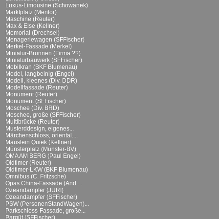
Luxus-Limousine (Schowanek)
Marktplatz (Mentor)
Maschine (Reuter)
Max & Else (Kellner)
Memorial (Drechsel)
Menageriewagen (SFFischer)
Merkel-Fassade (Merkel)
Miniatur-Brunnen (Firma ??)
Miniaturbauwerk (SFFischer)
Mobilkran (BKF Blumenau)
Model, langbeinig (Engel)
Modell, kleenes (Div. DDR)
Modellfassade (Reuter)
Monument (Reuter)
Monument (SFFischer)
Moschee (Div. BRD)
Moschee, große (SFFischer)
Multibrücke (Reuter)
Musterddesign, eigenes...
Märchenschloss, oriental....
Mäuslein Quiek (Kellner)
Münsterplatz (Münster-BV)
OMA AM BERG (Paul Engel)
Oldtimer (Reuter)
Oldtimer-LKW (BKF Blumenau)
Omnibus (C. Fritzsche)
Opas China-Fassade (And....
Ozeandampfer (JURI)
Ozeandampfer (SFFischer)
PSW (PersonenStandWagen)...
Parkschloss-Fassade, große...
Parqüt (SFFischer)