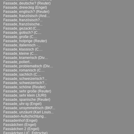
Fassade, deutsche? (Reuter)
Fassade, dreieckig (Engel)
Fassade, englisch? (Reuter)
Fassade, französisch (And....
Fassade, französisch?...
Fassade, französische...
Fassade, gezackt (C....
Fassade, gotisch? (C....
Fassade, große (C....
Fassade, holprige (Reuter)
Fassade, italienisch -...
Fassade, klassisch (C....
Fassade, kleine (C....
Fassade, kramerisch (Div....
Fassade, poliert...
Fassade, problematisch (Div....
Fassade, romanisch (C....
Fassade, sachlich (C....
Fassade, schweizerisch?...
Fassade, schweizerisch?...
Fassade, schöne (Reuter)
Fassade, sehr große (Reuter)
Fassade, sehr klein (JURI)
Fassade, spanische (Reuter)
Fassade, uhr-ig (Engel)
Fassade, unsymmetrisch (BKF...
Fassade, unzäunt (Karl Louis...
Fassaden-Aufschichtung...
Fassadenhof (Engel)
Fassädchen (Engel)
Fassädchen 2 (Engel)
Fassädchen I (C. Fritzsche)