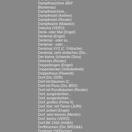
Dampfmaschine (BKF
Blumenau)
Dampfmaschine,...
Dampfmobil (Kellner)
Dampfmobil (Reuter)
Dampfwalze (Matador)
Datscha (VERO)
Denk- oder Mal (Engel)
Denkmal (Engel)
Denkmal - oder so...
Denkmal - oder......
Denkmal XYZ (C. Fritzsche)
Denkmal, sehr einfaches (Div....
Der kleine Schwede (Sina)
Diverses (Reuter)
Doppelbogen (Engel)
Doppeldecker (Volksbetrieb)
Doppelhaus (Pewesti)
Dorf (Div. DDR)
Dorf mit Bäumen (C....
Dorf mit Fluss (Div. BRD)
Dorf mit Rundbäumen (Reuter)
Dorf, ausgestorben...
Dorf, ausgestorben...
Dorf, großes (Firma X)
Dorf, klar: mit Tieren (JURI)
Dorf, poliert (Engel)
Dorf, sehr kleines (Mentor)
Dorf, tierlos (VERO)
Dorf-BK 2360 (HABA)
Dorfbrunnen (Div. BRD)&&1
Dorfplatz (SFFischer)