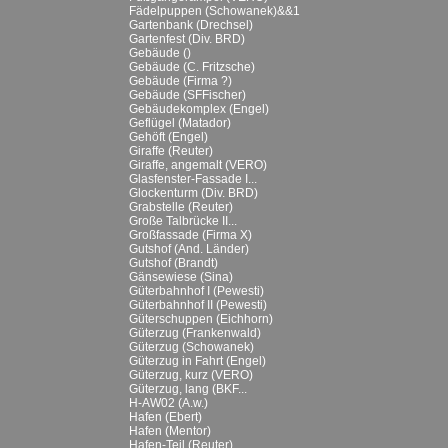
Fädelpuppen (Schowanek)&&1
Gartenbank (Drechsel)
Gartenfest (Div. BRD)
Gebäude ()
Gebäude (C. Fritzsche)
Gebäude (Firma ?)
Gebäude (SFFischer)
Gebäudekomplex (Engel)
Geflügel (Matador)
Gehöft (Engel)
Giraffe (Reuter)
Giraffe, angemalt (VERO)
Glasfenster-Fassade I...
Glockenturm (Div. BRD)
Grabstelle (Reuter)
Große Talbrücke II...
Großfassade (Firma X)
Gutshof (And. Länder)
Gutshof (Brandt)
Gänsewiese (Sina)
Güterbahnhof I (Pewesti)
Güterbahnhof II (Pewesti)
Güterschuppen (Eichhorn)
Güterzug (Frankenwald)
Güterzug (Schowanek)
Güterzug in Fahrt (Engel)
Güterzug, kurz (VERO)
Güterzug, lang (BKF...
H-AW02 (A.w.)
Hafen (Ebert)
Hafen (Mentor)
Hafen-Teil (Reuter)