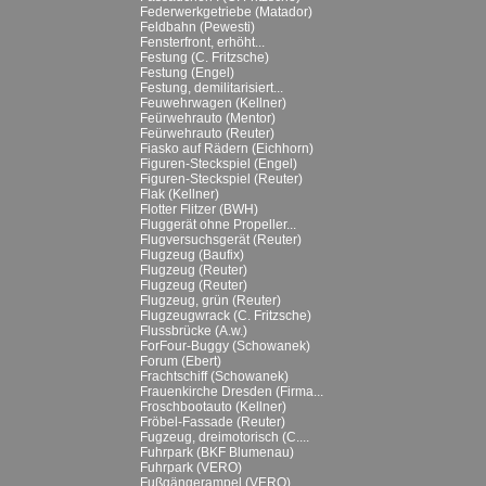
Federwerkgetriebe (Matador)
Feldbahn (Pewesti)
Fensterfront, erhöht...
Festung (C. Fritzsche)
Festung (Engel)
Festung, demilitarisiert...
Feuwehrwagen (Kellner)
Feürwehrauto (Mentor)
Feürwehrauto (Reuter)
Fiasko auf Rädern (Eichhorn)
Figuren-Steckspiel (Engel)
Figuren-Steckspiel (Reuter)
Flak (Kellner)
Flotter Flitzer (BWH)
Fluggerät ohne Propeller...
Flugversuchsgerät (Reuter)
Flugzeug (Baufix)
Flugzeug (Reuter)
Flugzeug (Reuter)
Flugzeug, grün (Reuter)
Flugzeugwrack (C. Fritzsche)
Flussbrücke (A.w.)
ForFour-Buggy (Schowanek)
Forum (Ebert)
Frachtschiff (Schowanek)
Frauenkirche Dresden (Firma...
Froschbootauto (Kellner)
Fröbel-Fassade (Reuter)
Fugzeug, dreimotorisch (C....
Fuhrpark (BKF Blumenau)
Fuhrpark (VERO)
Fußgängerampel (VERO)