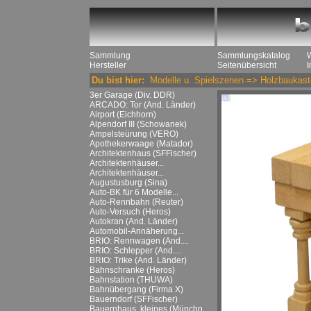
Sammlung
Sammlungskatalog
Hersteller
Seitenübersicht
Du bist hier:
Modelle u. Spielszenen
=>
Holzbaukast
3er Garage (Div. DDR)
ARCADO: Tor (And. Länder)
Airport (Eichhorn)
Alpendorf III (Schowanek)
Ampelsteürung (VERO)
Apothekerwaage (Matador)
Architektenhaus (SFFischer)
Architektenhäuser...
Architektenhäuser...
Augustusburg (Sina)
Auto-BK für 6 Modelle...
Auto-Rennbahn (Reuter)
Auto-Versuch (Heros)
Autokran (And. Länder)
Automobil-Annäherung...
BRIO: Rennwagen (And....
BRIO: Schlepper (And....
BRIO: Trike (And. Länder)
Bahnschranke (Heros)
Bahnstation (THUWA)
Bahnübergang (Firma X)
Bauerndorf (SFFischer)
Bauernhaus, kleines (Münchn....