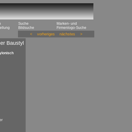
n
Suche
Marken- und
ellung
Bildsuche
Firmenlogo-Suche
<
vorheriges
nächstes
>
er Baustyl
ylonisch
er