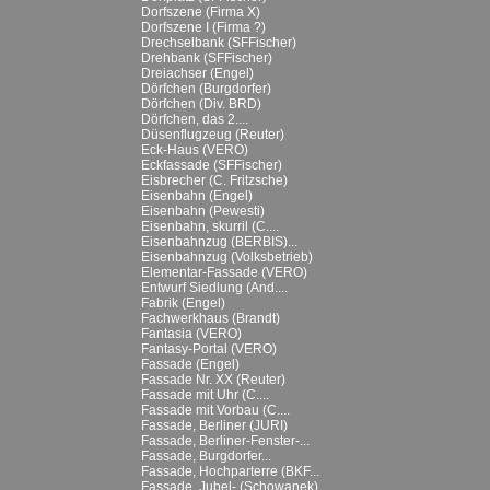
Dorfszene (Firma X)
Dorfszene I (Firma ?)
Drechselbank (SFFischer)
Drehbank (SFFischer)
Dreiachser (Engel)
Dörfchen (Burgdorfer)
Dörfchen (Div. BRD)
Dörfchen, das 2....
Düsenflugzeug (Reuter)
Eck-Haus (VERO)
Eckfassade (SFFischer)
Eisbrecher (C. Fritzsche)
Eisenbahn (Engel)
Eisenbahn (Pewesti)
Eisenbahn, skurril (C....
Eisenbahnzug (BERBIS)...
Eisenbahnzug (Volksbetrieb)
Elementar-Fassade (VERO)
Entwurf Siedlung (And....
Fabrik (Engel)
Fachwerkhaus (Brandt)
Fantasia (VERO)
Fantasy-Portal (VERO)
Fassade (Engel)
Fassade Nr. XX (Reuter)
Fassade mit Uhr (C....
Fassade mit Vorbau (C....
Fassade, Berliner (JURI)
Fassade, Berliner-Fenster-...
Fassade, Burgdorfer...
Fassade, Hochparterre (BKF...
Fassade, Jubel- (Schowanek)