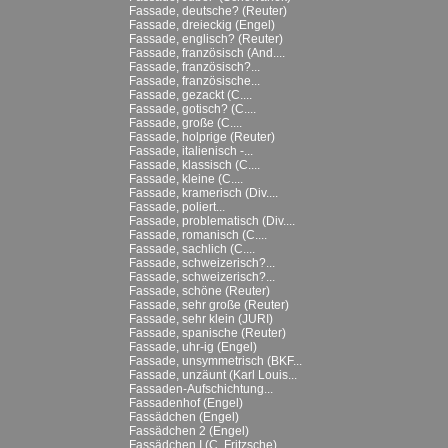
Fassade, deutsche? (Reuter)
Fassade, dreieckig (Engel)
Fassade, englisch? (Reuter)
Fassade, französisch (And....
Fassade, französisch?...
Fassade, französische...
Fassade, gezackt (C....
Fassade, gotisch? (C....
Fassade, große (C....
Fassade, holprige (Reuter)
Fassade, italienisch -...
Fassade, klassisch (C....
Fassade, kleine (C....
Fassade, kramerisch (Div....
Fassade, poliert...
Fassade, problematisch (Div....
Fassade, romanisch (C....
Fassade, sachlich (C....
Fassade, schweizerisch?...
Fassade, schweizerisch?...
Fassade, schöne (Reuter)
Fassade, sehr große (Reuter)
Fassade, sehr klein (JURI)
Fassade, spanische (Reuter)
Fassade, uhr-ig (Engel)
Fassade, unsymmetrisch (BKF...
Fassade, unzäunt (Karl Louis...
Fassaden-Aufschichtung...
Fassadenhof (Engel)
Fassädchen (Engel)
Fassädchen 2 (Engel)
Fassädchen I (C. Fritzsche)