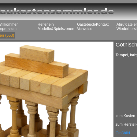
Willkommen
Helferlein
Gästebuch/Kontakt
Abrufdateie
Impressum
Modelle&Spielszenen
Verweise
Wiederherst
en
(550)
Gothisch
Tempel, bab
zum Kasten
zum Herstell
Großbild