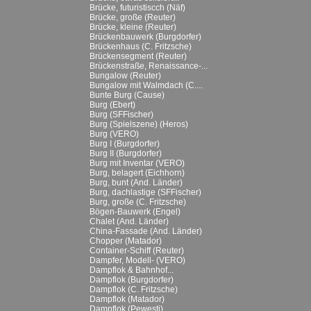
Brücke, futuristiscch (Näf)
Brücke, große (Reuter)
Brücke, kleine (Reuter)
Brückenbauwerk (Burgdorfer)
Brückenhaus (C. Fritzsche)
Brückensegment (Reuter)
Brückenstraße, Renaissance-...
Bungalow (Reuter)
Bungalow mit Walmdach (C....
Bunte Burg (Cause)
Burg (Ebert)
Burg (SFFischer)
Burg (Spielszene) (Heros)
Burg (VERO)
Burg I (Burgdorfer)
Burg II (Burgdorfer)
Burg mit Inventar (VERO)
Burg, belagert (Eichhorn)
Burg, bunt (And. Länder)
Burg, dachlastige (SFFischer)
Burg, große (C. Fritzsche)
Bögen-Bauwerk (Engel)
Chalet (And. Länder)
China-Fassade (And. Länder)
Chopper (Matador)
Container-Schiff (Reuter)
Dampfer, Modell- (VERO)
Dampflok & Bahnhof...
Dampflok (Burgdorfer)
Dampflok (C. Fritzsche)
Dampflok (Matador)
Dampflok (Pewesti)