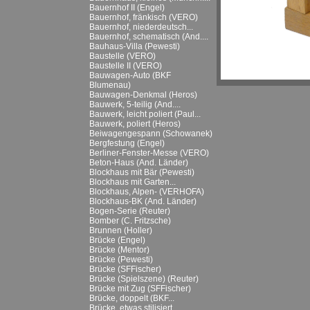
Bauernhof II (Engel)
Bauernhof, fränkisch (VERO)
Bauernhof, niederdeutsch...
Bauernhof, schematisch (And....
Bauhaus-Villa (Pewesti)
Baustelle (VERO)
Baustelle II (VERO)
Bauwagen-Auto (BKF
Blumenau)
Bauwagen-Denkmal (Heros)
Bauwerk, 5-teilig (And....
Bauwerk, leicht poliert (Paul...
Bauwerk, poliert (Heros)
Beiwagengespann (Schowanek)
Bergfestung (Engel)
Berliner-Fenster-Messe (VERO)
Beton-Haus (And. Länder)
Blockhaus mit Bär (Pewesti)
Blockhaus mit Garten...
Blockhaus, Alpen- (VERHOFA)
Blockhaus-BK (And. Länder)
Bogen-Serie (Reuter)
Bomber (C. Fritzsche)
Brunnen (Holler)
Brücke (Engel)
Brücke (Mentor)
Brücke (Pewesti)
Brücke (SFFischer)
Brücke (Spielszene) (Reuter)
Brücke mit Zug (SFFischer)
Brücke, doppelt (BKF...
Brücke, etwas stilisiert...